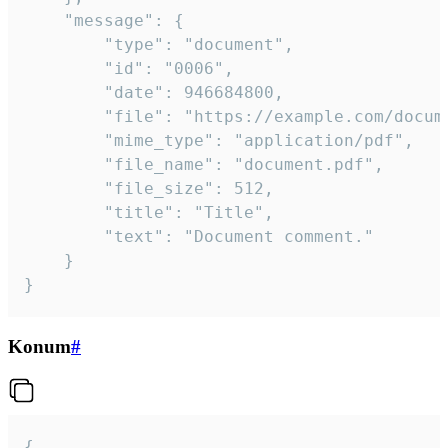
	"message": {

		"type": "document",

		"id": "0006",

		"date": 946684800,

		"file": "https://example.com/document.pdf",

		"mime_type": "application/pdf",

		"file_name": "document.pdf",

		"file_size": 512,

		"title": "Title",

		"text": "Document comment."

	}

}
Konum
#
{
