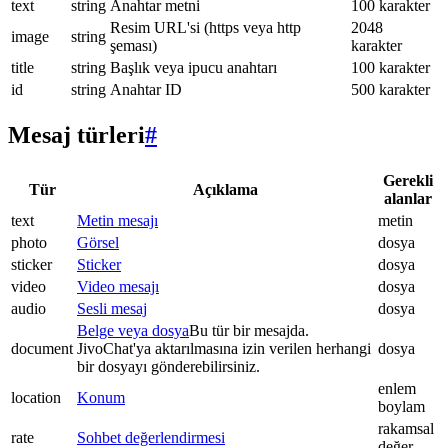
text
string
Anahtar metni
100 karakter
Resim URL'si (https veya http
2048
image
string
şeması)
karakter
title
string
Başlık veya ipucu anahtarı
100 karakter
id
string
Anahtar ID
500 karakter
Mesaj türleri
#
Gerekli
Tür
Açıklama
alanlar
text
Metin mesajı
metin
photo
Görsel
dosya
sticker
Sticker
dosya
video
Video mesajı
dosya
audio
Sesli mesaj
dosya
Belge veya dosya
Bu tür bir mesajda.
document
JivoChat'ya aktarılmasına izin verilen herhangi
dosya
bir dosyayı gönderebilirsiniz.
enlem
location
Konum
boylam
rakamsal
rate
Sohbet değerlendirmesi
değer