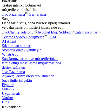
Pazarlama
Trafiği nitelikli potansiyel
müşterilere dönüştürün
Jivo Pazarlama
Geri-arama
Satış
Daha fazla satış, daha yüksek sipariş tutarları
ve daha geniş bir müşteri kitlesi elde edin
JivoChat İş Telefonu
Jivochat Ekip Sohbeti
Entegrasyonlar
Telefon+
Video Görüşmeler
CRM
AI Agent
Sık sorulan soruları
otomatik olarak yanıtlayın
WhatsApp
Satışlarınızı artırın ve müşterilerinizin
tercih ettiği mesajlaşma uygulamasında
destek sağlayın
Jivo Pazarlama
Ziyaretçileriniz siteyi terk etmeden
önce ilgilerini çekin
Fiyatlar
Ortaklık
Uygulamalar
Yardım
Blog
Kaynaklar