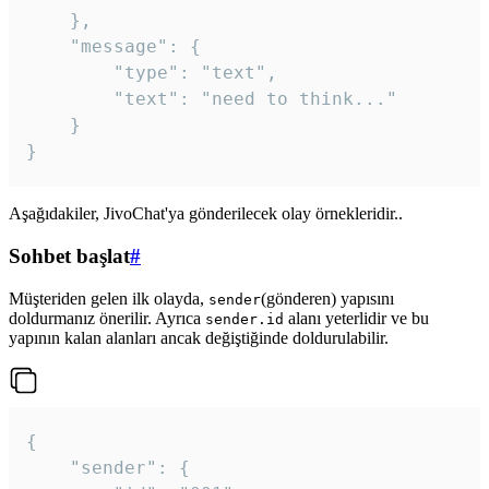
	},

	"message": {

		"type": "text",

		"text": "need to think..."

	}

Aşağıdakiler, JivoChat'ya gönderilecek olay örnekleridir..
Sohbet başlat
#
Müşteriden gelen ilk olayda,
(gönderen) yapısını
sender
doldurmanız önerilir. Ayrıca
alanı yeterlidir ve bu
sender.id
yapının kalan alanları ancak değiştiğinde doldurulabilir.
{

	"sender": {
