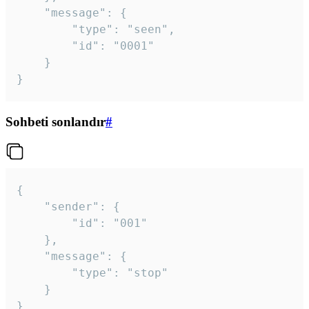
	"message": {

		"type": "seen",

		"id": "0001"

	}

}
Sohbeti sonlandır
#
{

	"sender": {

		"id": "001"

	},

	"message": {

		"type": "stop"

	}

}