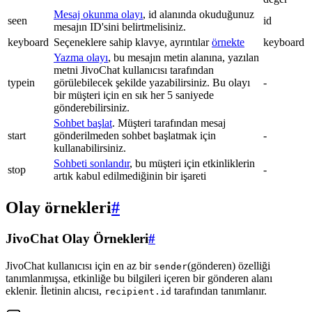
Mesaj okunma olayı
, id alanında okuduğunuz
seen
id
mesajın ID'sini belirtmelisiniz.
keyboard
Seçeneklere sahip klavye, ayrıntılar
örnekte
keyboard
Yazma olayı
, bu mesajın metin alanına, yazılan
metni JivoChat kullanıcısı tarafından
typein
görülebilecek şekilde yazabilirsiniz. Bu olayı
-
bir müşteri için en sık her 5 saniyede
gönderebilirsiniz.
Sohbet başlat
. Müşteri tarafından mesaj
start
gönderilmeden sohbet başlatmak için
-
kullanabilirsiniz.
Sohbeti sonlandır
, bu müşteri için etkinliklerin
stop
-
artık kabul edilmediğinin bir işareti
Olay örnekleri
#
JivoChat Olay Örnekleri
#
JivoChat kullanıcısı için en az bir
(gönderen) özelliği
sender
tanımlanmışsa, etkinliğe bu bilgileri içeren bir gönderen alanı
eklenir. İletinin alıcısı,
tarafından tanımlanır.
recipient.id