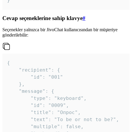
}
Cevap seçeneklerine sahip klavye
#
Seçenekler yalnızca bir JivoChat kullanıcısından bir müşteriye
gönderilebilir:
{

	"recipient": {

		"id": "001"

	},

	"message": {

		"type": "keyboard",

		"id": "0009",

		"title": "Опрос",

		"text": "To be or not to be?",

		"multiple": false,
