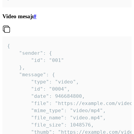
Video mesajı
#
{

	"sender": {

		"id": "001"

	},

	"message": {

		"type": "video",

		"id": "0004",

		"date": 946684800,

		"file": "https://example.com/video.mp4",

		"mime_type": "video/mp4",

		"file_name": "video.mp4",

		"file_size": 1048576,

		"thumb": "https://example.com/video_thumb.png",
