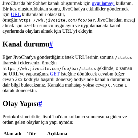
JivoChat'da bir Sohbet kanalı oluşturmak için
uygulamayı
kullanın.
Bir kez oluşturulduktan sonra, JivoChat'ya etkinlikler göndermek
için
URL
kullanılabilir olacaktır,
örneğin:
. JivoChat'dan mesaj
https://wh.jivosite.com/foo/bar
almak için özel bir sunucu uygulayın ve uygulamadaki kanal
ayarlarında olayları almak için URL'yi ekleyin.
Kanal durumu
#
Eğer JivoChat'ya gönderdiğiniz istek URL'lerinin sonuna
/status
ibaresini eklerseniz, örneğin
şeklinde, o zaman
https://wh.jivosite.com/foo/bar/status
bu URL'ye yapacağınız
GET
isteğine dönülecek cevabın (eğer
cevap 2xx koduyla başarılı dönerse) bodysinde kanalın durumuna
dair bilgi bulacaksınız. Kanalda muhatap yoksa cevap
, varsa
0
1
olarak dönecektir.
Olay Yapısı
#
Protokol simetriktir, JivoChat'dan kullanıcı sunucusuna giden ve
ordan gelen olaylar için yapı aynıdır.
Alan adı
Tür
Açıklama