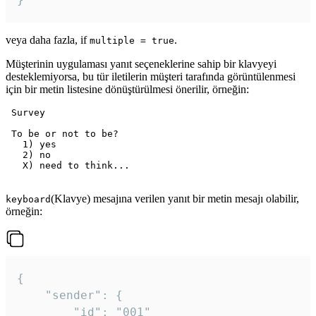
veya daha fazla, if
.
multiple = true
Müşterinin uygulaması yanıt seçeneklerine sahip bir klavyeyi
desteklemiyorsa, bu tür iletilerin müşteri tarafında görüntülenmesi
için bir metin listesine dönüştürülmesi önerilir, örneğin:
 Survey

 To be or not to be?

   1) yes

   2) no

   X) need to think...

(Klavye) mesajına verilen yanıt bir metin mesajı olabilir,
keyboard
örneğin:
{

	"sender": {

		"id": "001"
