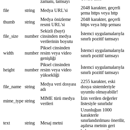
zamanı, tamsayı
2048 karakter, geçerli
file
string
Medya URL'si
şema https veya http
Medya önizleme
2048 karakter, geçerli
thumb
string
resmi URL'si
https veya http şeması
Sekizli (bayt)
İstemci uygulamalarıyla
file_size
number
cinsinden medya
sınırlı pozitif tamsayı
verilerinin boyutu
Piksel cinsinden
İstemci uygulamalarıyla
width
number
resim veya video
sınırlı pozitif tamsayı
genişliği
Piksel cinsinden
İstemci uygulamalarıyla
height
number
resim veya video
sınırlı pozitif tamsayı
yüksekliği
2255 karakter, eski
Medya veri dosyası
file_name
string
dosya sistemleriyle
adı
uyumlu olmayabilir!
MIME türü medya
İzin verilen değerler
mime_type
string
verileri
listesiyle sınırlıdır
Uzunluğun 1000
karakterle
sınırlandırılması önerilir,
text
string
Mesaj metni
aşılırsa metnin geri