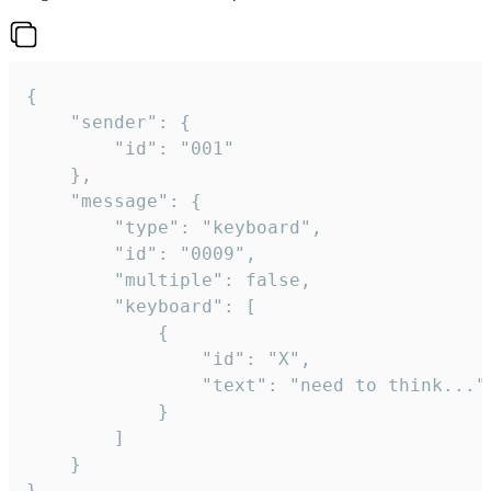
{

	"sender": {

		"id": "001"

	},

	"message": {

		"type": "keyboard",

		"id": "0009",

		"multiple": false,

		"keyboard": [

			{

				"id": "X",

				"text": "need to think..."

			}

		]

	}
