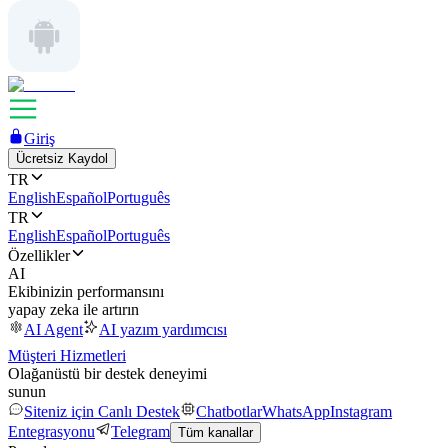
Giriş
Ücretsiz Kaydol
TR
English
Español
Português
TR
English
Español
Português
Özellikler
AI
Ekibinizin performansını
yapay zeka ile artırın
AI Agent
AI yazım yardımcısı
Müşteri Hizmetleri
Olağanüstü bir destek deneyimi
sunun
Siteniz için Canlı Destek
Chatbotlar
WhatsApp
Instagram
Entegrasyonu
Telegram
Tüm kanallar