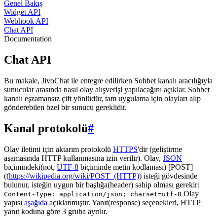
Genel Bakış
Widget API
Webhook API
Chat API
Documentation
Chat API
Bu makale, JivoChat ile entegre edilirken Sohbet kanalı aracılığıyla
sunucular arasında nasıl olay alışverişi yapılacağını açıklar. Sohbet
kanalı eşzamansız çift yönlüdür, tam uygulama için olayları alıp
gönderebilen özel bir sunucu gereklidir.
Kanal protokolü
#
Olay iletimi için aktarım protokolü
HTTPS
'dir (geliştirme
aşamasında HTTP kullanmasına izin verilir). Olay,
JSON
biçimindeki(not,
UTF-8
biçiminde metin kodlaması) [POST]
((
https://wikipedia.org/wiki/POST_(HTTP)
) isteği gövdesinde
bulunur, isteğin uygun bir başlığa(header) sahip olması gerekir:
Olay
Content-Type: application/json; charset=utf-8
yapısı
aşağıda
açıklanmıştır. Yanıt(response) seçenekleri, HTTP
yanıt koduna göre 3 gruba ayrılır.