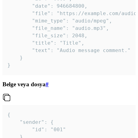
		"date": 946684800,

		"file": "https://example.com/audio.mp3",

		"mime_type": "audio/mpeg",

		"file_name": "audio.mp3",

		"file_size": 2048,

		"title": "Title",

		"text": "Audio message comment."

	}

}
Belge veya dosya
#
{

	"sender": {

		"id": "001"

	},
