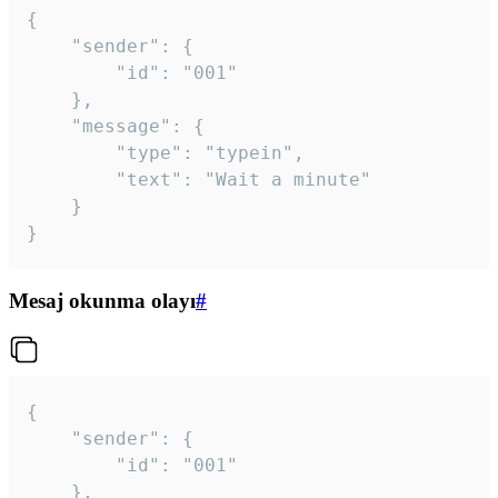
{

	"sender": {

		"id": "001"

	},

	"message": {

		"type": "typein",

		"text": "Wait a minute"

	}

}
Mesaj okunma olayı
#
{

	"sender": {

		"id": "001"

	},
