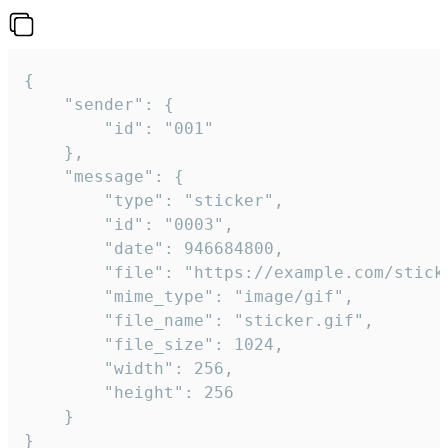
{

	"sender": {

		"id": "001"

	},

	"message": {

		"type": "sticker",

		"id": "0003",

		"date": 946684800,

		"file": "https://example.com/sticker.gif",

		"mime_type": "image/gif",

		"file_name": "sticker.gif",

		"file_size": 1024,

		"width": 256,

		"height": 256

	}

}