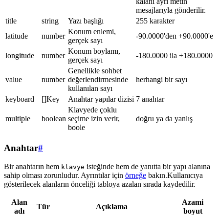
kalanı ayrı metin
mesajlarıyla gönderilir.
title
string
Yazı başlığı
255 karakter
Konum enlemi,
latitude
number
-90.0000'den +90.0000'e
gerçek sayı
Konum boylamı,
longitude
number
-180.0000 ila +180.0000
gerçek sayı
Genellikle sohbet
value
number
değerlendirmesinde
herhangi bir sayı
kullanılan sayı
keyboard
[]Key
Anahtar yapılar dizisi
7 anahtar
Klavyede çoklu
multiple
boolean
seçime izin verir,
doğru ya da yanlış
boole
Anahtar
#
Bir anahtarın hem
isteğinde hem de yanıtta bir yapı alanına
klavye
sahip olması zorunludur. Ayrıntılar için
örneğe
bakın.Kullanıcıya
gösterilecek alanların önceliği tabloya azalan sırada kaydedilir.
Alan
Azami
Tür
Açıklama
adı
boyut