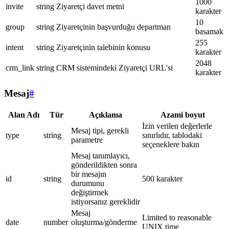
1000
invite
string
Ziyaretçi davet metni
karakter
10
group
string
Ziyaretçinin başvurduğu departman
basamak
255
intent
string
Ziyaretçinin talebinin konusu
karakter
2048
crm_link
string
CRM sistemindeki Ziyaretçi URL'si
karakter
Mesaj
#
Alan Adı
Tür
Açıklama
Azami boyut
İzin verilen değerlerle
Mesaj tipi, gerekli
type
string
sınırlıdır, tablodaki
parametre
seçeneklere bakın
Mesaj tanımlayıcı,
gönderildikten sonra
bir mesajın
id
string
500 karakter
durumunu
değiştirmek
istiyorsanız gereklidir
Mesaj
Limited to reasonable
date
number
oluşturma/gönderme
UNIX time