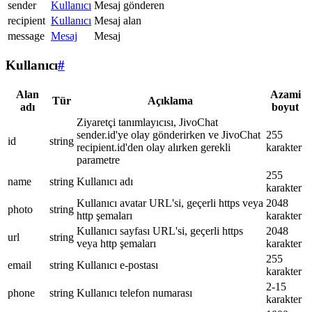
sender
Kullanıcı
Mesaj gönderen
recipient
Kullanıcı
Mesaj alan
message
Mesaj
Mesaj
Kullanıcı
#
Alan
Azami
Tür
Açıklama
adı
boyut
Ziyaretçi tanımlayıcısı, JivoChat
sender.id'ye olay gönderirken ve JivoChat
255
id
string
recipient.id'den olay alırken gerekli
karakter
parametre
255
name
string
Kullanıcı adı
karakter
Kullanıcı avatar URL'si, geçerli https veya
2048
photo
string
http şemaları
karakter
Kullanıcı sayfası URL'si, geçerli https
2048
url
string
veya http şemaları
karakter
255
email
string
Kullanıcı e-postası
karakter
2-15
phone
string
Kullanıcı telefon numarası
karakter