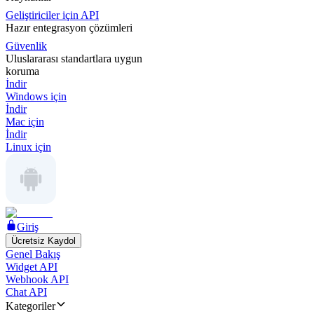
Geliştiriciler için API
Hazır entegrasyon çözümleri
Güvenlik
Uluslararası standartlara uygun
koruma
İndir
Windows için
İndir
Mac için
İndir
Linux için
Giriş
Ücretsiz Kaydol
Genel Bakış
Widget API
Webhook API
Chat API
Kategoriler