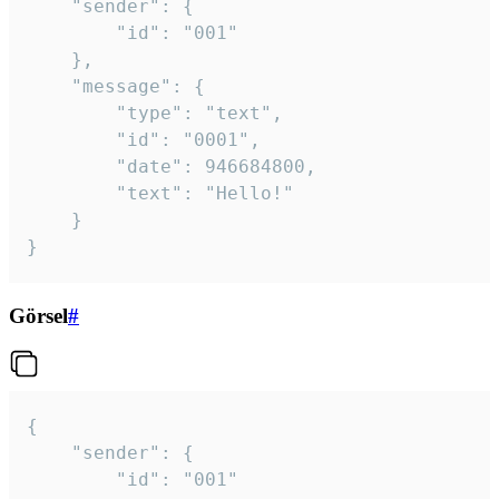
	"sender": {

		"id": "001"

	},

	"message": {

		"type": "text",

		"id": "0001",

		"date": 946684800,

		"text": "Hello!"

	}

}
Görsel
#
{

	"sender": {

		"id": "001"
