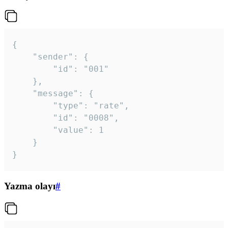
{

	"sender": {

		"id": "001"

	},

	"message": {

		"type": "rate",

		"id": "0008",

		"value": 1

	}

}
Yazma olayı
#