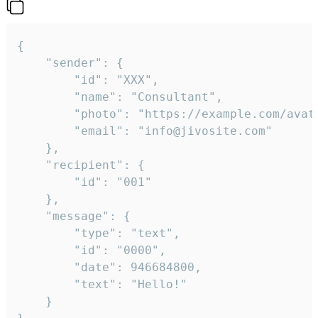
{

	"sender": {

		"id": "XXX",

		"name": "Consultant",

		"photo": "https://example.com/avatar.png",

		"email": "info@jivosite.com"

	},

	"recipient": {

		"id": "001"

	},

	"message": {

		"type": "text",

		"id": "0000",

		"date": 946684800,

		"text": "Hello!"

	}
