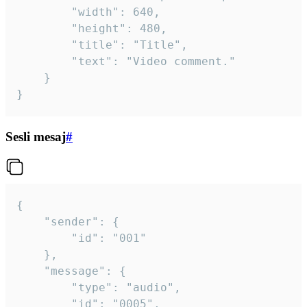
		"width": 640,

		"height": 480,

		"title": "Title",

		"text": "Video comment."

	}

}
Sesli mesaj
#
{

	"sender": {

		"id": "001"

	},

	"message": {

		"type": "audio",

		"id": "0005",
