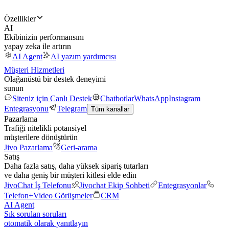
Özellikler
AI
Ekibinizin performansını
yapay zeka ile artırın
AI Agent
AI yazım yardımcısı
Müşteri Hizmetleri
Olağanüstü bir destek deneyimi
sunun
Siteniz için Canlı Destek
Chatbotlar
WhatsApp
Instagram
Entegrasyonu
Telegram
Tüm kanallar
Pazarlama
Trafiği nitelikli potansiyel
müşterilere dönüştürün
Jivo Pazarlama
Geri-arama
Satış
Daha fazla satış, daha yüksek sipariş tutarları
ve daha geniş bir müşteri kitlesi elde edin
JivoChat İş Telefonu
Jivochat Ekip Sohbeti
Entegrasyonlar
Telefon+
Video Görüşmeler
CRM
AI Agent
Sık sorulan soruları
otomatik olarak yanıtlayın