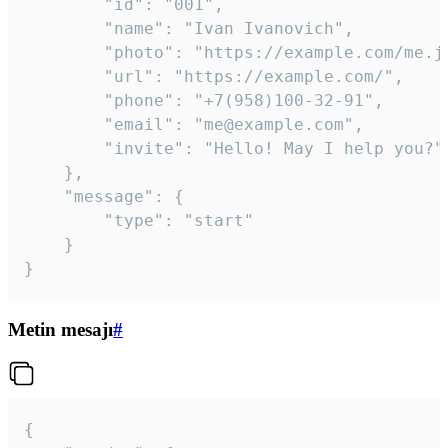
		"id": "001",

		"name": "Ivan Ivanovich",

		"photo": "https://example.com/me.jpg",

		"url": "https://example.com/",

		"phone": "+7(958)100-32-91",

		"email": "me@example.com",

		"invite": "Hello! May I help you?"

	},

	"message": {

		"type": "start"

	}

}
Metin mesajı
#
{
