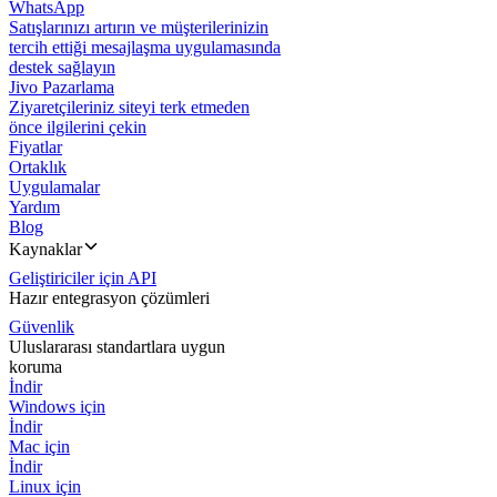
WhatsApp
Satışlarınızı artırın ve müşterilerinizin
tercih ettiği mesajlaşma uygulamasında
destek sağlayın
Jivo Pazarlama
Ziyaretçileriniz siteyi terk etmeden
önce ilgilerini çekin
Fiyatlar
Ortaklık
Uygulamalar
Yardım
Blog
Kaynaklar
Geliştiriciler için API
Hazır entegrasyon çözümleri
Güvenlik
Uluslararası standartlara uygun
koruma
İndir
Windows için
İndir
Mac için
İndir
Linux için