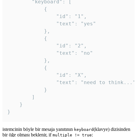
		"keyboard": [

			{

				"id": "1",

				"text": "yes"

			},

			{

				"id": "2",

				"text": "no"

			},

			{

				"id": "X",

				"text": "need to think..."

			}

		]

	}

}
istemcinin böyle bir mesaja yanıtının
(klavye) dizisinden
keyboard
bir öğe olması beklenir, if
:
multiple != true