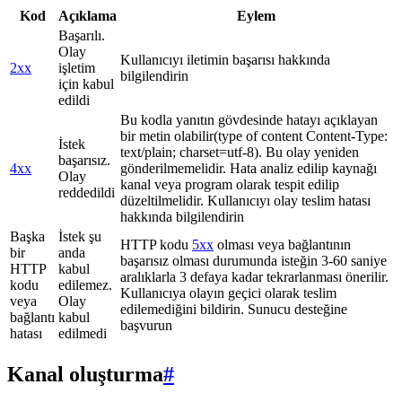
Kod
Açıklama
Eylem
Başarılı.
Olay
Kullanıcıyı iletimin başarısı hakkında
2xx
işletim
bilgilendirin
için kabul
edildi
Bu kodla yanıtın gövdesinde hatayı açıklayan
bir metin olabilir(type of content Content-Type:
İstek
text/plain; charset=utf-8). Bu olay yeniden
başarısız.
4xx
gönderilmemelidir. Hata analiz edilip kaynağı
Olay
kanal veya program olarak tespit edilip
reddedildi
düzeltilmelidir. Kullanıcıyı olay teslim hatası
hakkında bilgilendirin
Başka
İstek şu
HTTP kodu
5xx
olması veya bağlantının
bir
anda
başarısız olması durumunda isteğin 3-60 saniye
HTTP
kabul
aralıklarla 3 defaya kadar tekrarlanması önerilir.
kodu
edilemez.
Kullanıcıya olayın geçici olarak teslim
veya
Olay
edilemediğini bildirin. Sunucu desteğine
bağlantı
kabul
başvurun
hatası
edilmedi
Kanal oluşturma
#