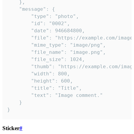
	},

	"message": {

		"type": "photo",

		"id": "0002",

		"date": 946684800,

		"file": "https://example.com/image.png",

		"mime_type": "image/png",

		"file_name": "image.png",

		"file_size": 1024,

		"thumb": "https://example.com/image_thumb.png",

		"width": 800,

		"height": 600,

		"title": "Title",

		"text": "Image comment."

	}

}
Sticker
#