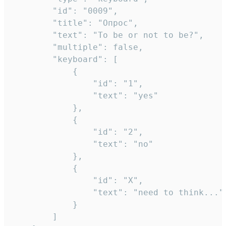
		"id": "0009",

		"title": "Опрос",

		"text": "To be or not to be?",

		"multiple": false,

		"keyboard": [

			{

				"id": "1",

				"text": "yes"

			},

			{

				"id": "2",

				"text": "no"

			},

			{

				"id": "X",

				"text": "need to think..."

			}

		]
