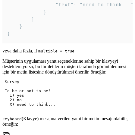
				"text": "need to think..."

			}

		]

	}

veya daha fazla, if
.
multiple = true
Müşterinin uygulaması yanıt seçeneklerine sahip bir klavyeyi
desteklemiyorsa, bu tür iletilerin müşteri tarafında görüntülenmesi
için bir metin listesine dönüştürülmesi önerilir, örneğin:
 Survey

 To be or not to be?

   1) yes

   2) no

   X) need to think...

(Klavye) mesajına verilen yanıt bir metin mesajı olabilir,
keyboard
örneğin: