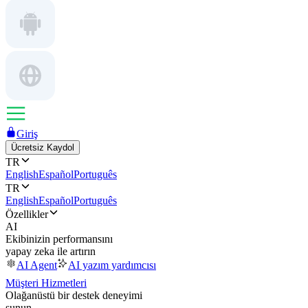
Giriş
Ücretsiz Kaydol
TR
English
Español
Português
TR
English
Español
Português
Özellikler
AI
Ekibinizin performansını
yapay zeka ile artırın
AI Agent
AI yazım yardımcısı
Müşteri Hizmetleri
Olağanüstü bir destek deneyimi
sunun