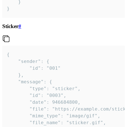
	}

}
Sticker
#
{

	"sender": {

		"id": "001"

	},

	"message": {

		"type": "sticker",

		"id": "0003",

		"date": 946684800,

		"file": "https://example.com/sticker.gif",

		"mime_type": "image/gif",

		"file_name": "sticker.gif",
