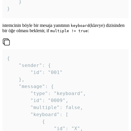
	}

}
istemcinin böyle bir mesaja yanıtının
(klavye) dizisinden
keyboard
bir öğe olması beklenir, if
:
multiple != true
{

	"sender": {

		"id": "001"

	},

	"message": {

		"type": "keyboard",

		"id": "0009",

		"multiple": false,

		"keyboard": [

			{

				"id": "X",
