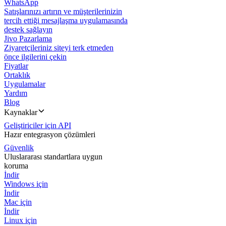
WhatsApp
Satışlarınızı artırın ve müşterilerinizin
tercih ettiği mesajlaşma uygulamasında
destek sağlayın
Jivo Pazarlama
Ziyaretçileriniz siteyi terk etmeden
önce ilgilerini çekin
Fiyatlar
Ortaklık
Uygulamalar
Yardım
Blog
Kaynaklar
Geliştiriciler için API
Hazır entegrasyon çözümleri
Güvenlik
Uluslararası standartlara uygun
koruma
İndir
Windows için
İndir
Mac için
İndir
Linux için