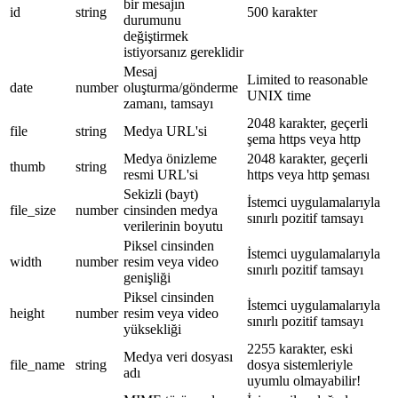
bir mesajın
id
string
500 karakter
durumunu
değiştirmek
istiyorsanız gereklidir
Mesaj
Limited to reasonable
date
number
oluşturma/gönderme
UNIX time
zamanı, tamsayı
2048 karakter, geçerli
file
string
Medya URL'si
şema https veya http
Medya önizleme
2048 karakter, geçerli
thumb
string
resmi URL'si
https veya http şeması
Sekizli (bayt)
İstemci uygulamalarıyla
file_size
number
cinsinden medya
sınırlı pozitif tamsayı
verilerinin boyutu
Piksel cinsinden
İstemci uygulamalarıyla
width
number
resim veya video
sınırlı pozitif tamsayı
genişliği
Piksel cinsinden
İstemci uygulamalarıyla
height
number
resim veya video
sınırlı pozitif tamsayı
yüksekliği
2255 karakter, eski
Medya veri dosyası
file_name
string
dosya sistemleriyle
adı
uyumlu olmayabilir!