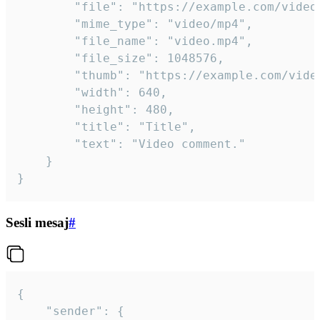
		"file": "https://example.com/video.mp4",

		"mime_type": "video/mp4",

		"file_name": "video.mp4",

		"file_size": 1048576,

		"thumb": "https://example.com/video_thumb.png",

		"width": 640,

		"height": 480,

		"title": "Title",

		"text": "Video comment."

	}

}
Sesli mesaj
#
{

	"sender": {
