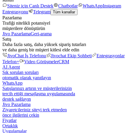
Siteniz için Canlı Destek
Chatbotlar
WhatsApp
Instagram
Entegrasyonu
Telegram
Tüm kanallar
Pazarlama
Trafiği nitelikli potansiyel
müşterilere dönüştürün
Jivo Pazarlama
Geri-arama
Satış
Daha fazla satış, daha yüksek sipariş tutarları
ve daha geniş bir müşteri kitlesi elde edin
JivoChat İş Telefonu
Jivochat Ekip Sohbeti
Entegrasyonlar
Telefon+
Video Görüşmeler
CRM
AI Agent
Sık sorulan soruları
otomatik olarak yanıtlayın
WhatsApp
Satışlarınızı artırın ve müşterilerinizin
tercih ettiği mesajlaşma uygulamasında
destek sağlayın
Jivo Pazarlama
Ziyaretçileriniz siteyi terk etmeden
önce ilgilerini çekin
Fiyatlar
Ortaklık
Uygulamalar