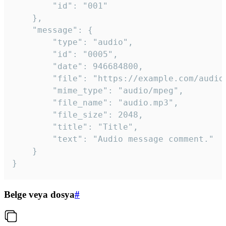
		"id": "001"

	},

	"message": {

		"type": "audio",

		"id": "0005",

		"date": 946684800,

		"file": "https://example.com/audio.mp3",

		"mime_type": "audio/mpeg",

		"file_name": "audio.mp3",

		"file_size": 2048,

		"title": "Title",

		"text": "Audio message comment."

	}

}
Belge veya dosya
#