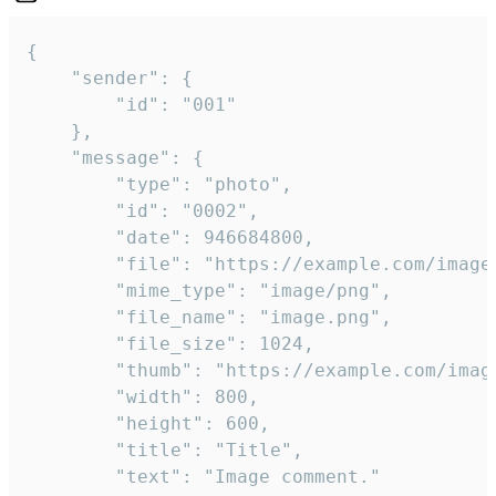
{

	"sender": {

		"id": "001"

	},

	"message": {

		"type": "photo",

		"id": "0002",

		"date": 946684800,

		"file": "https://example.com/image.png",

		"mime_type": "image/png",

		"file_name": "image.png",

		"file_size": 1024,

		"thumb": "https://example.com/image_thumb.png",

		"width": 800,

		"height": 600,

		"title": "Title",

		"text": "Image comment."
