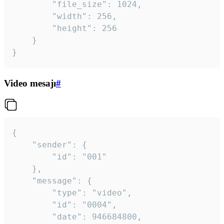
		"file_size": 1024,

		"width": 256,

		"height": 256

	}

}
Video mesajı
#
{

	"sender": {

		"id": "001"

	},

	"message": {

		"type": "video",

		"id": "0004",

		"date": 946684800,
