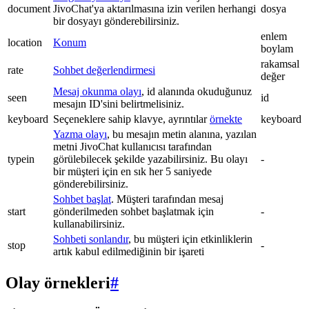
document
JivoChat'ya aktarılmasına izin verilen herhangi
dosya
bir dosyayı gönderebilirsiniz.
enlem
location
Konum
boylam
rakamsal
rate
Sohbet değerlendirmesi
değer
Mesaj okunma olayı
, id alanında okuduğunuz
seen
id
mesajın ID'sini belirtmelisiniz.
keyboard
Seçeneklere sahip klavye, ayrıntılar
örnekte
keyboard
Yazma olayı
, bu mesajın metin alanına, yazılan
metni JivoChat kullanıcısı tarafından
typein
görülebilecek şekilde yazabilirsiniz. Bu olayı
-
bir müşteri için en sık her 5 saniyede
gönderebilirsiniz.
Sohbet başlat
. Müşteri tarafından mesaj
start
gönderilmeden sohbet başlatmak için
-
kullanabilirsiniz.
Sohbeti sonlandır
, bu müşteri için etkinliklerin
stop
-
artık kabul edilmediğinin bir işareti
Olay örnekleri
#