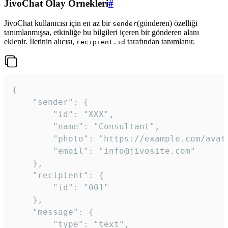
JivoChat Olay Örnekleri
#
JivoChat kullanıcısı için en az bir
(gönderen) özelliği
sender
tanımlanmışsa, etkinliğe bu bilgileri içeren bir gönderen alanı
eklenir. İletinin alıcısı,
tarafından tanımlanır.
recipient.id
{

	"sender": {

		"id": "XXX",

		"name": "Consultant",

		"photo": "https://example.com/avatar.png",

		"email": "info@jivosite.com"

	},

	"recipient": {

		"id": "001"

	},

	"message": {

		"type": "text",
