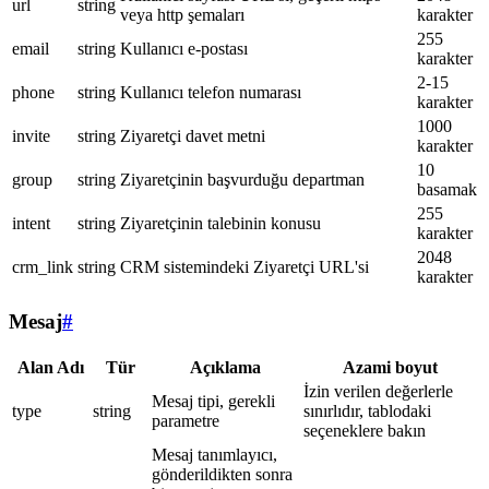
url
string
veya http şemaları
karakter
255
email
string
Kullanıcı e-postası
karakter
2-15
phone
string
Kullanıcı telefon numarası
karakter
1000
invite
string
Ziyaretçi davet metni
karakter
10
group
string
Ziyaretçinin başvurduğu departman
basamak
255
intent
string
Ziyaretçinin talebinin konusu
karakter
2048
crm_link
string
CRM sistemindeki Ziyaretçi URL'si
karakter
Mesaj
#
Alan Adı
Tür
Açıklama
Azami boyut
İzin verilen değerlerle
Mesaj tipi, gerekli
type
string
sınırlıdır, tablodaki
parametre
seçeneklere bakın
Mesaj tanımlayıcı,
gönderildikten sonra