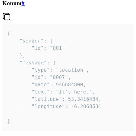
Konum
#
{

	"sender": {

		"id": "001"

	},

	"message": {

		"type": "location",

		"id": "0007",

		"date": 946684800,

		"text": "It's here.",

		"latitude": 53.3416484,

		"longitude": -6.2868531

	}

}