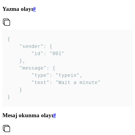
Yazma olayı
#
{

	"sender": {

		"id": "001"

	},

	"message": {

		"type": "typein",

		"text": "Wait a minute"

	}

}
Mesaj okunma olayı
#