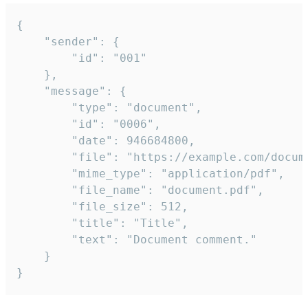
{

	"sender": {

		"id": "001"

	},

	"message": {

		"type": "document",

		"id": "0006",

		"date": 946684800,

		"file": "https://example.com/document.pdf",

		"mime_type": "application/pdf",

		"file_name": "document.pdf",

		"file_size": 512,

		"title": "Title",

		"text": "Document comment."

	}

}