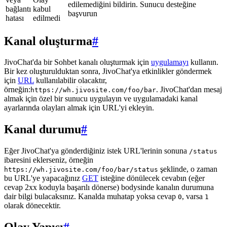
edilemediğini bildirin. Sunucu desteğine
bağlantı
kabul
başvurun
hatası
edilmedi
Kanal oluşturma
#
JivoChat'da bir Sohbet kanalı oluşturmak için
uygulamayı
kullanın.
Bir kez oluşturulduktan sonra, JivoChat'ya etkinlikler göndermek
için
URL
kullanılabilir olacaktır,
örneğin:
. JivoChat'dan mesaj
https://wh.jivosite.com/foo/bar
almak için özel bir sunucu uygulayın ve uygulamadaki kanal
ayarlarında olayları almak için URL'yi ekleyin.
Kanal durumu
#
Eğer JivoChat'ya gönderdiğiniz istek URL'lerinin sonuna
/status
ibaresini eklerseniz, örneğin
şeklinde, o zaman
https://wh.jivosite.com/foo/bar/status
bu URL'ye yapacağınız
GET
isteğine dönülecek cevabın (eğer
cevap 2xx koduyla başarılı dönerse) bodysinde kanalın durumuna
dair bilgi bulacaksınız. Kanalda muhatap yoksa cevap
, varsa
0
1
olarak dönecektir.