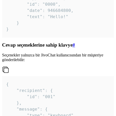
		"id": "0000",

		"date": 946684800,

		"text": "Hello!"

	}

}
Cevap seçeneklerine sahip klavye
#
Seçenekler yalnızca bir JivoChat kullanıcısından bir müşteriye
gönderilebilir:
{

	"recipient": {

		"id": "001"

	},

	"message": {

		"type": "keyboard",
