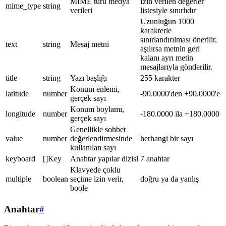
MIME türü medya
İzin verilen değerler
mime_type
string
verileri
listesiyle sınırlıdır
Uzunluğun 1000
karakterle
sınırlandırılması önerilir,
text
string
Mesaj metni
aşılırsa metnin geri
kalanı ayrı metin
mesajlarıyla gönderilir.
title
string
Yazı başlığı
255 karakter
Konum enlemi,
latitude
number
-90.0000'den +90.0000'e
gerçek sayı
Konum boylamı,
longitude
number
-180.0000 ila +180.0000
gerçek sayı
Genellikle sohbet
value
number
değerlendirmesinde
herhangi bir sayı
kullanılan sayı
keyboard
[]Key
Anahtar yapılar dizisi
7 anahtar
Klavyede çoklu
multiple
boolean
seçime izin verir,
doğru ya da yanlış
boole
Anahtar
#