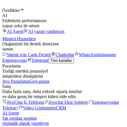
Özellikler
AI
Ekibinizin performansını
yapay zeka ile artırın
AI Agent
AI yazım yardımcısı
Müşteri Hizmetleri
Olağanüstü bir destek deneyimi
sunun
Siteniz için Canlı Destek
Chatbotlar
WhatsApp
Instagram
Entegrasyonu
Telegram
Tüm kanallar
Pazarlama
Trafiği nitelikli potansiyel
müşterilere dönüştürün
Jivo Pazarlama
Geri-arama
Satış
Daha fazla satış, daha yüksek sipariş tutarları
ve daha geniş bir müşteri kitlesi elde edin
JivoChat İş Telefonu
Jivochat Ekip Sohbeti
Entegrasyonlar
Telefon+
Video Görüşmeler
CRM
AI Agent
Sık sorulan soruları
otomatik olarak yanıtlayın