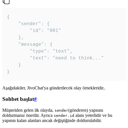
{

	"sender": {

		"id": "001"

	},

	"message": {

		"type": "text",

		"text": "need to think..."

	}

Aşağıdakiler, JivoChat'ya gönderilecek olay örnekleridir..
Sohbet başlat
#
Müşteriden gelen ilk olayda,
(gönderen) yapısını
sender
doldurmanız önerilir. Ayrıca
alanı yeterlidir ve bu
sender.id
yapının kalan alanları ancak değiştiğinde doldurulabilir.