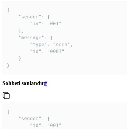
{

	"sender": {

		"id": "001"

	},

	"message": {

		"type": "seen",

		"id": "0001"

	}

}
Sohbeti sonlandır
#
{

	"sender": {

		"id": "001"
