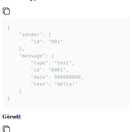
{

	"sender": {

		"id": "001"

	},

	"message": {

		"type": "text",

		"id": "0001",

		"date": 946684800,

		"text": "Hello!"

	}

}
Görsel
#