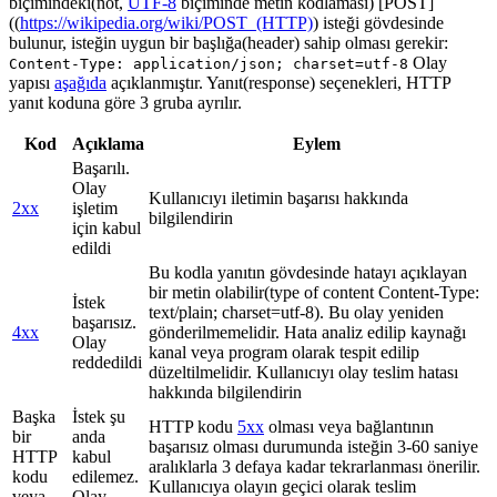
biçimindeki(not,
UTF-8
biçiminde metin kodlaması) [POST]
((
https://wikipedia.org/wiki/POST_(HTTP)
) isteği gövdesinde
bulunur, isteğin uygun bir başlığa(header) sahip olması gerekir:
Olay
Content-Type: application/json; charset=utf-8
yapısı
aşağıda
açıklanmıştır. Yanıt(response) seçenekleri, HTTP
yanıt koduna göre 3 gruba ayrılır.
Kod
Açıklama
Eylem
Başarılı.
Olay
Kullanıcıyı iletimin başarısı hakkında
2xx
işletim
bilgilendirin
için kabul
edildi
Bu kodla yanıtın gövdesinde hatayı açıklayan
bir metin olabilir(type of content Content-Type:
İstek
text/plain; charset=utf-8). Bu olay yeniden
başarısız.
4xx
gönderilmemelidir. Hata analiz edilip kaynağı
Olay
kanal veya program olarak tespit edilip
reddedildi
düzeltilmelidir. Kullanıcıyı olay teslim hatası
hakkında bilgilendirin
Başka
İstek şu
HTTP kodu
5xx
olması veya bağlantının
bir
anda
başarısız olması durumunda isteğin 3-60 saniye
HTTP
kabul
aralıklarla 3 defaya kadar tekrarlanması önerilir.
kodu
edilemez.
Kullanıcıya olayın geçici olarak teslim
veya
Olay