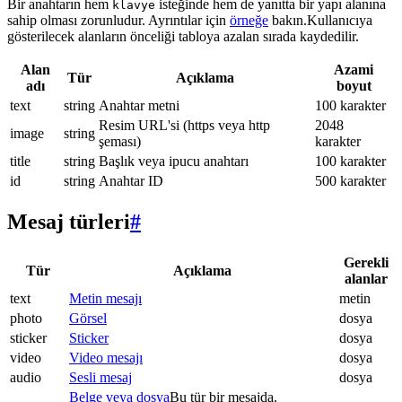
Bir anahtarın hem
isteğinde hem de yanıtta bir yapı alanına
klavye
sahip olması zorunludur. Ayrıntılar için
örneğe
bakın.Kullanıcıya
gösterilecek alanların önceliği tabloya azalan sırada kaydedilir.
Alan
Azami
Tür
Açıklama
adı
boyut
text
string
Anahtar metni
100 karakter
Resim URL'si (https veya http
2048
image
string
şeması)
karakter
title
string
Başlık veya ipucu anahtarı
100 karakter
id
string
Anahtar ID
500 karakter
Mesaj türleri
#
Gerekli
Tür
Açıklama
alanlar
text
Metin mesajı
metin
photo
Görsel
dosya
sticker
Sticker
dosya
video
Video mesajı
dosya
audio
Sesli mesaj
dosya
Belge veya dosya
Bu tür bir mesajda.