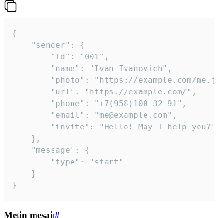
{

	"sender": {

		"id": "001",

		"name": "Ivan Ivanovich",

		"photo": "https://example.com/me.jpg",

		"url": "https://example.com/",

		"phone": "+7(958)100-32-91",

		"email": "me@example.com",

		"invite": "Hello! May I help you?"

	},

	"message": {

		"type": "start"

	}

}
Metin mesajı
#