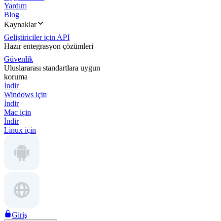
Yardım
Blog
Kaynaklar
Geliştiriciler için API
Hazır entegrasyon çözümleri
Güvenlik
Uluslararası standartlara uygun
koruma
İndir
Windows için
İndir
Mac için
İndir
Linux için
Giriş