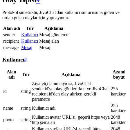
Olay Yapısı
#
Protokol simetriktir, JivoChat'dan kullanıcı sunucusuna giden ve
ordan gelen olaylar için yapı aynıdır.
Alan adı
Tür
Açıklama
sender
Kullanıcı
Mesaj gönderen
recipient
Kullanıcı
Mesaj alan
message
Mesaj
Mesaj
Kullanıcı
#
Alan
Azami
Tür
Açıklama
adı
boyut
Ziyaretçi tanımlayıcısı, JivoChat
sender.id'ye olay gönderirken ve JivoChat
255
id
string
recipient.id'den olay alırken gerekli
karakter
parametre
255
name
string
Kullanıcı adı
karakter
Kullanıcı avatar URL'si, geçerli https veya
2048
photo
string
http şemaları
karakter
Kullanıcı sayfası URL'si, geçerli https
2048