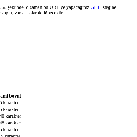
şeklinde, o zaman bu URL'ye yapacağınız
GET
isteğine
tus
cevap
, varsa
olarak dönecektir.
0
1
ami boyut
5 karakter
5 karakter
48 karakter
48 karakter
5 karakter
15 karakter