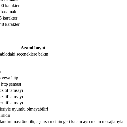
00 karakter
 basamak
5 karakter
48 karakter
Azami boyut
, tablodaki seçeneklere bakın
me
s veya http
 http şeması
ozitif tamsayı
ozitif tamsayı
ozitif tamsayı
leriyle uyumlu olmayabilir!
ırlıdır
ndırılması önerilir, aşılırsa metnin geri kalanı ayrı metin mesajlarıyla