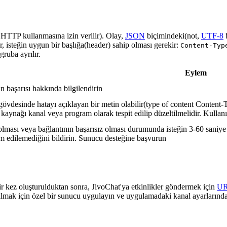
a HTTP kullanmasına izin verilir). Olay,
JSON
biçimindeki(not,
UTF-8
r, isteğin uygun bir başlığa(header) sahip olması gerekir:
Content-Typ
ruba ayrılır.
Eylem
in başarısı hakkında bilgilendirin
gövdesinde hatayı açıklayan bir metin olabilir(type of content Content-T
 kaynağı kanal veya program olarak tespit edilip düzeltilmelidir. Kullanı
lması veya bağlantının başarısız olması durumunda isteğin 3-60 saniye a
lim edilemediğini bildirin. Sunucu desteğine başvurun
ir kez oluşturulduktan sonra, JivoChat'ya etkinlikler göndermek için
U
almak için özel bir sunucu uygulayın ve uygulamadaki kanal ayarlarında