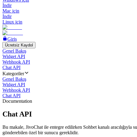
İndir
Mac için
İndir
Linux için
Giriş
Ücretsiz Kaydol
Genel Bakış
Widget API
Webhook API
Chat API
Kategoriler
Genel Bakış
Widget API
Webhook API
Chat API
Documentation
Chat API
Bu makale, JivoChat ile entegre edilirken Sohbet kanalı aracılığıyla su
gönderebilen özel bir sunucu gereklidir.