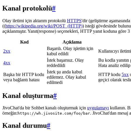
Kanal protokolü
#
Olay iletimi için aktarım protokolü
HTTPS
'dir (geliştirme aşamasınd
((
https://wikipedia.org/wiki/POST_(HTTP)
) isteği gövdesinde bulunu
açıklanmıştır. Yanıt(response) seçenekleri, HTTP yanıt koduna göre 3 g
Kod
Açıklama
Başarılı. Olay işletim için
2xx
Kullanıcıyı iletim
kabul edildi
İstek başarısız. Olay
Bu kodla yanıtın 
4xx
reddedildi
Hata analiz edilip
İstek şu anda kabul
Başka bir HTTP kodu
HTTP kodu
5xx
o
edilemez. Olay kabul
veya bağlantı hatası
geçici olarak tes
edilmedi
Kanal oluşturma
#
JivoChat'da bir Sohbet kanalı oluşturmak için
uygulamayı
kullanın. B
örneğin:
. JivoChat'dan mesaj 
https://wh.jivosite.com/foo/bar
Kanal durumu
#