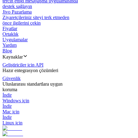
tercih ettiği mesajlaşma uygulamasında
destek sağlayın
Jivo Pazarlama
Ziyaretçileriniz siteyi terk etmeden
önce ilgilerini çekin
Fiyatlar
Ortaklık
Uygulamalar
Yardım
Blog
Kaynaklar
Geliştiriciler için API
Hazır entegrasyon çözümleri
Güvenlik
Uluslararası standartlara uygun
koruma
İndir
Windows için
İndir
Mac için
İndir
Linux için