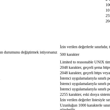
10
10
25
20
İzin verilen değerlerle sınırlıdır
jın durumunu değiştirmek istiyorsanız
500 karakter
Limited to reasonable UNIX ti
2048 karakter, geçerli şema http
2048 karakter, geçerli https veya
u
İstemci uygulamalarıyla sınırlı p
İstemci uygulamalarıyla sınırlı p
İstemci uygulamalarıyla sınırlı p
2255 karakter, eski dosya sistem
İzin verilen değerler listesiyle sın
Uzunluğun 1000 karakterle sınırla
gönderilir.