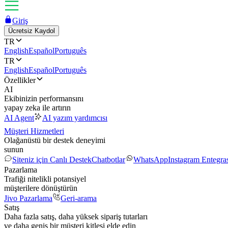
Giriş
Ücretsiz Kaydol
TR
English
Español
Português
TR
English
Español
Português
Özellikler
AI
Ekibinizin performansını
yapay zeka ile artırın
AI Agent
AI yazım yardımcısı
Müşteri Hizmetleri
Olağanüstü bir destek deneyimi
sunun
Siteniz için Canlı Destek
Chatbotlar
WhatsApp
Instagram Entegr
Pazarlama
Trafiği nitelikli potansiyel
müşterilere dönüştürün
Jivo Pazarlama
Geri-arama
Satış
Daha fazla satış, daha yüksek sipariş tutarları
ve daha geniş bir müşteri kitlesi elde edin