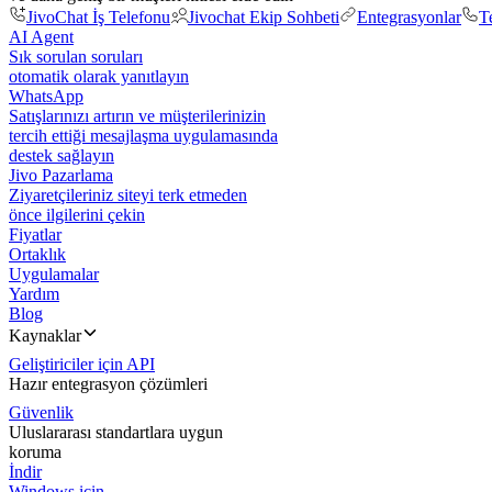
JivoChat İş Telefonu
Jivochat Ekip Sohbeti
Entegrasyonlar
T
AI Agent
Sık sorulan soruları
otomatik olarak yanıtlayın
WhatsApp
Satışlarınızı artırın ve müşterilerinizin
tercih ettiği mesajlaşma uygulamasında
destek sağlayın
Jivo Pazarlama
Ziyaretçileriniz siteyi terk etmeden
önce ilgilerini çekin
Fiyatlar
Ortaklık
Uygulamalar
Yardım
Blog
Kaynaklar
Geliştiriciler için API
Hazır entegrasyon çözümleri
Güvenlik
Uluslararası standartlara uygun
koruma
İndir
Windows için