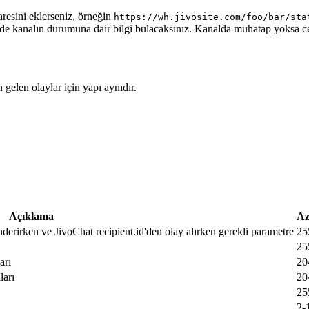
aresini eklerseniz, örneğin
https://wh.jivosite.com/foo/bar/sta
nde kanalın durumuna dair bilgi bulacaksınız. Kanalda muhatap yoksa 
gelen olaylar için yapı aynıdır.
Açıklama
Az
nderirken ve JivoChat recipient.id'den olay alırken gerekli parametre
25
25
arı
20
ları
20
25
2-