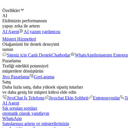
Özellikler
AI
Ekibinizin performansını
yapay zeka ile artırın
AI Agent
AI yazım yardımcısı
Müşteri Hizmetleri
Olağanüstü bir destek deneyimi
sunun
Siteniz için Canlı Destek
Chatbotlar
WhatsApp
Instagram Entegr
Pazarlama
Trafiği nitelikli potansiyel
müşterilere dönüştürün
Jivo Pazarlama
Geri-arama
Satış
Daha fazla satış, daha yüksek sipariş tutarları
ve daha geniş bir müşteri kitlesi elde edin
JivoChat İş Telefonu
Jivochat Ekip Sohbeti
Entegrasyonlar
T
AI Agent
Sık sorulan soruları
otomatik olarak yanıtlayın
WhatsApp
Satışlarınızı artırın ve müşterilerinizin