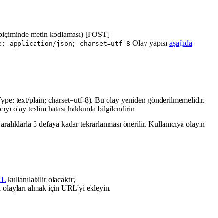
biçiminde metin kodlaması) [POST]
Olay yapısı
aşağıda
e: application/json; charset=utf-8
ype: text/plain; charset=utf-8). Bu olay yeniden gönderilmemelidir.
cıyı olay teslim hatası hakkında bilgilendirin
ralıklarla 3 defaya kadar tekrarlanması önerilir. Kullanıcıya olayın
RL
kullanılabilir olacaktır,
 olayları almak için URL'yi ekleyin.