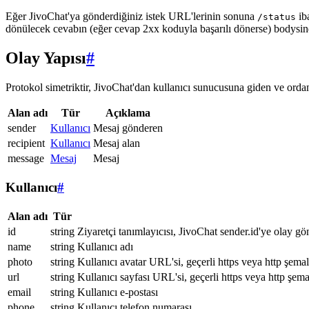
Eğer JivoChat'ya gönderdiğiniz istek URL'lerinin sonuna
ib
/status
dönülecek cevabın (eğer cevap 2xx koduyla başarılı dönerse) bodysi
Olay Yapısı
#
Protokol simetriktir, JivoChat'dan kullanıcı sunucusuna giden ve ordan 
Alan adı
Tür
Açıklama
sender
Kullanıcı
Mesaj gönderen
recipient
Kullanıcı
Mesaj alan
message
Mesaj
Mesaj
Kullanıcı
#
Alan adı
Tür
id
string
Ziyaretçi tanımlayıcısı, JivoChat sender.id'ye olay gö
name
string
Kullanıcı adı
photo
string
Kullanıcı avatar URL'si, geçerli https veya http şemal
url
string
Kullanıcı sayfası URL'si, geçerli https veya http şema
email
string
Kullanıcı e-postası
phone
string
Kullanıcı telefon numarası