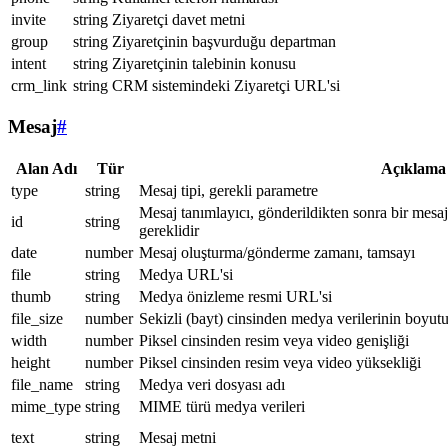
invite
string
Ziyaretçi davet metni
group
string
Ziyaretçinin başvurduğu departman
intent
string
Ziyaretçinin talebinin konusu
crm_link
string
CRM sistemindeki Ziyaretçi URL'si
Mesaj
#
Alan Adı
Tür
Açıklama
type
string
Mesaj tipi, gerekli parametre
Mesaj tanımlayıcı, gönderildikten sonra bir mesa
id
string
gereklidir
date
number
Mesaj oluşturma/gönderme zamanı, tamsayı
file
string
Medya URL'si
thumb
string
Medya önizleme resmi URL'si
file_size
number
Sekizli (bayt) cinsinden medya verilerinin boyut
width
number
Piksel cinsinden resim veya video genişliği
height
number
Piksel cinsinden resim veya video yüksekliği
file_name
string
Medya veri dosyası adı
mime_type
string
MIME türü medya verileri
text
string
Mesaj metni