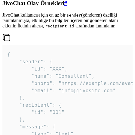
JivoChat Olay Örnekleri
#
JivoChat kullanıcısı için en az bir
(gönderen) özelliği
sender
tanımlanmışsa, etkinliğe bu bilgileri içeren bir gönderen alanı
eklenir. İletinin alıcısı,
tarafından tanımlanır.
recipient.id
{

	"sender": {

		"id": "XXX",

		"name": "Consultant",

		"photo": "https://example.com/avatar.png",

		"email": "info@jivosite.com"

	},

	"recipient": {

		"id": "001"

	},

	"message": {

		"type": "text",
