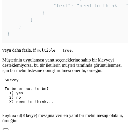
				"text": "need to think..."

			}

		]

	}

veya daha fazla, if
.
multiple = true
Müşterinin uygulaması yanıt seçeneklerine sahip bir klavyeyi
desteklemiyorsa, bu tür iletilerin müşteri tarafında görüntülenmesi
için bir metin listesine dönüştürülmesi önerilir, örneğin:
 Survey

 To be or not to be?

   1) yes

   2) no

   X) need to think...

(Klavye) mesajına verilen yanıt bir metin mesajı olabilir,
keyboard
örneğin: