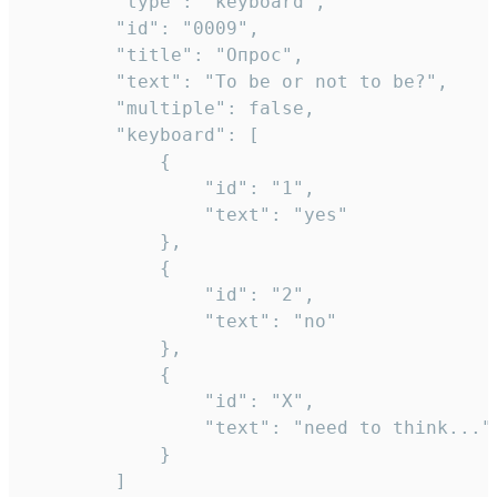
		"type": "keyboard",

		"id": "0009",

		"title": "Опрос",

		"text": "To be or not to be?",

		"multiple": false,

		"keyboard": [

			{

				"id": "1",

				"text": "yes"

			},

			{

				"id": "2",

				"text": "no"

			},

			{

				"id": "X",

				"text": "need to think..."

			}

		]
