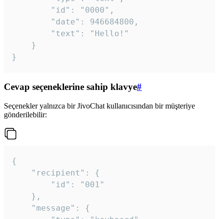
		"id": "0000",

		"date": 946684800,

		"text": "Hello!"

	}

}
Cevap seçeneklerine sahip klavye
#
Seçenekler yalnızca bir JivoChat kullanıcısından bir müşteriye
gönderilebilir:
{

	"recipient": {

		"id": "001"

	},

	"message": {
