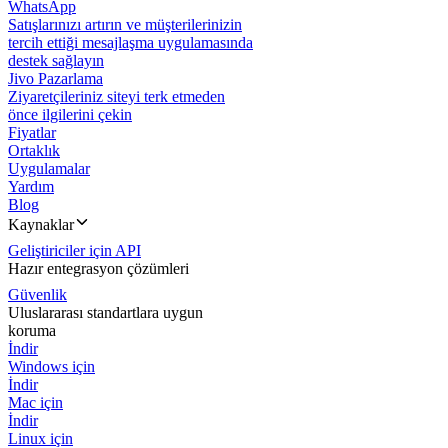
WhatsApp
Satışlarınızı artırın ve müşterilerinizin
tercih ettiği mesajlaşma uygulamasında
destek sağlayın
Jivo Pazarlama
Ziyaretçileriniz siteyi terk etmeden
önce ilgilerini çekin
Fiyatlar
Ortaklık
Uygulamalar
Yardım
Blog
Kaynaklar
Geliştiriciler için API
Hazır entegrasyon çözümleri
Güvenlik
Uluslararası standartlara uygun
koruma
İndir
Windows için
İndir
Mac için
İndir
Linux için