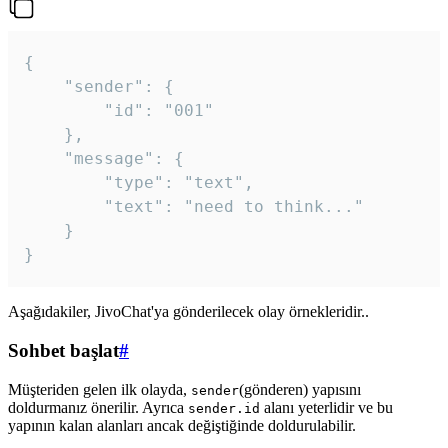
{

	"sender": {

		"id": "001"

	},

	"message": {

		"type": "text",

		"text": "need to think..."

	}

Aşağıdakiler, JivoChat'ya gönderilecek olay örnekleridir..
Sohbet başlat
#
Müşteriden gelen ilk olayda,
(gönderen) yapısını
sender
doldurmanız önerilir. Ayrıca
alanı yeterlidir ve bu
sender.id
yapının kalan alanları ancak değiştiğinde doldurulabilir.