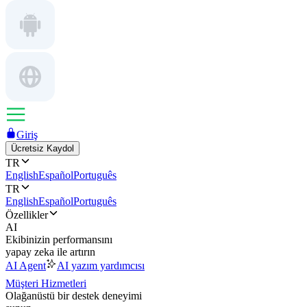
Giriş
Ücretsiz Kaydol
TR
English
Español
Português
TR
English
Español
Português
Özellikler
AI
Ekibinizin performansını
yapay zeka ile artırın
AI Agent
AI yazım yardımcısı
Müşteri Hizmetleri
Olağanüstü bir destek deneyimi