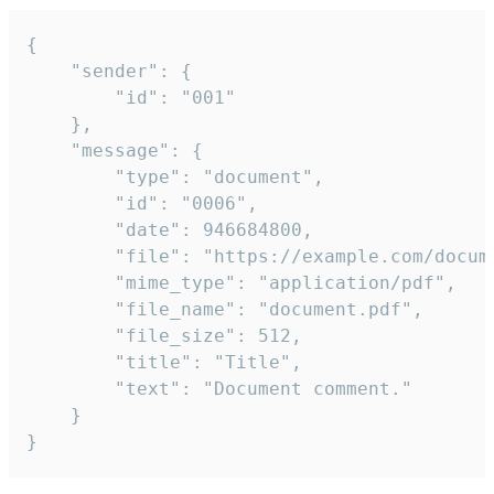
{

	"sender": {

		"id": "001"

	},

	"message": {

		"type": "document",

		"id": "0006",

		"date": 946684800,

		"file": "https://example.com/document.pdf",

		"mime_type": "application/pdf",

		"file_name": "document.pdf",

		"file_size": 512,

		"title": "Title",

		"text": "Document comment."

	}

}