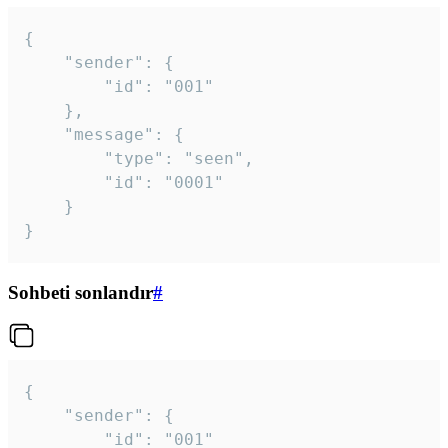
{

	"sender": {

		"id": "001"

	},

	"message": {

		"type": "seen",

		"id": "0001"

	}

}
Sohbeti sonlandır
#
{

	"sender": {

		"id": "001"
