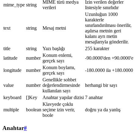
MIME türü medya
İzin verilen değerler
mime_type
string
verileri
listesiyle sınırlıdır
Uzunluğun 1000
karakterle
sınırlandırılması önerilir,
text
string
Mesaj metni
aşılırsa metnin geri
kalanı ayrı metin
mesajlarıyla gönderilir.
title
string
Yazı başlığı
255 karakter
Konum enlemi,
latitude
number
-90.0000'den +90.0000'e
gerçek sayı
Konum boylamı,
longitude
number
-180.0000 ila +180.0000
gerçek sayı
Genellikle sohbet
value
number
değerlendirmesinde
herhangi bir sayı
kullanılan sayı
keyboard
[]Key
Anahtar yapılar dizisi
7 anahtar
Klavyede çoklu
multiple
boolean
seçime izin verir,
doğru ya da yanlış
boole
Anahtar
#