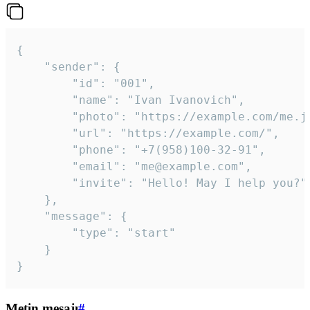
{

	"sender": {

		"id": "001",

		"name": "Ivan Ivanovich",

		"photo": "https://example.com/me.jpg",

		"url": "https://example.com/",

		"phone": "+7(958)100-32-91",

		"email": "me@example.com",

		"invite": "Hello! May I help you?"

	},

	"message": {

		"type": "start"

	}

}
Metin mesajı
#