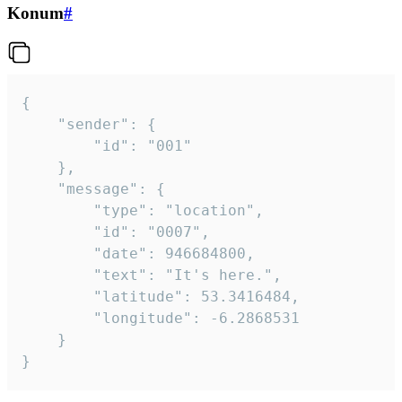
Konum
#
{

	"sender": {

		"id": "001"

	},

	"message": {

		"type": "location",

		"id": "0007",

		"date": 946684800,

		"text": "It's here.",

		"latitude": 53.3416484,

		"longitude": -6.2868531

	}

}