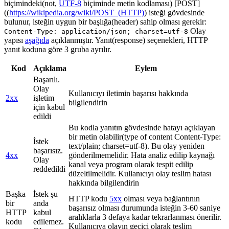
biçimindeki(not,
UTF-8
biçiminde metin kodlaması) [POST]
((
https://wikipedia.org/wiki/POST_(HTTP)
) isteği gövdesinde
bulunur, isteğin uygun bir başlığa(header) sahip olması gerekir:
Olay
Content-Type: application/json; charset=utf-8
yapısı
aşağıda
açıklanmıştır. Yanıt(response) seçenekleri, HTTP
yanıt koduna göre 3 gruba ayrılır.
Kod
Açıklama
Eylem
Başarılı.
Olay
Kullanıcıyı iletimin başarısı hakkında
2xx
işletim
bilgilendirin
için kabul
edildi
Bu kodla yanıtın gövdesinde hatayı açıklayan
bir metin olabilir(type of content Content-Type:
İstek
text/plain; charset=utf-8). Bu olay yeniden
başarısız.
4xx
gönderilmemelidir. Hata analiz edilip kaynağı
Olay
kanal veya program olarak tespit edilip
reddedildi
düzeltilmelidir. Kullanıcıyı olay teslim hatası
hakkında bilgilendirin
Başka
İstek şu
HTTP kodu
5xx
olması veya bağlantının
bir
anda
başarısız olması durumunda isteğin 3-60 saniye
HTTP
kabul
aralıklarla 3 defaya kadar tekrarlanması önerilir.
kodu
edilemez.
Kullanıcıya olayın geçici olarak teslim