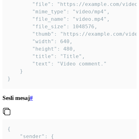
		"file": "https://example.com/video.mp4",

		"mime_type": "video/mp4",

		"file_name": "video.mp4",

		"file_size": 1048576,

		"thumb": "https://example.com/video_thumb.png",

		"width": 640,

		"height": 480,

		"title": "Title",

		"text": "Video comment."

	}

}
Sesli mesaj
#
{

	"sender": {
