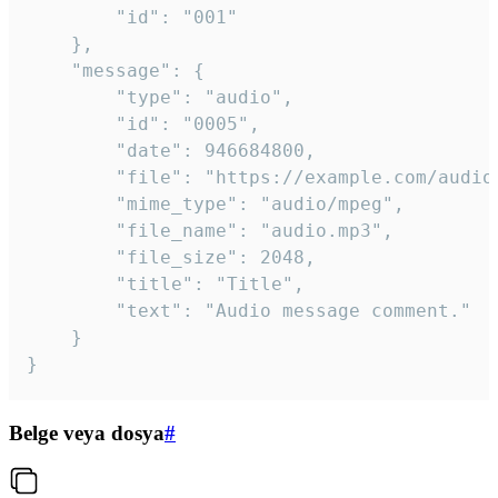
		"id": "001"

	},

	"message": {

		"type": "audio",

		"id": "0005",

		"date": 946684800,

		"file": "https://example.com/audio.mp3",

		"mime_type": "audio/mpeg",

		"file_name": "audio.mp3",

		"file_size": 2048,

		"title": "Title",

		"text": "Audio message comment."

	}

}
Belge veya dosya
#