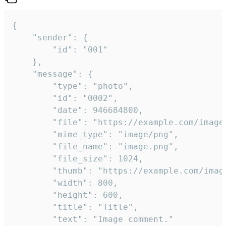
{

	"sender": {

		"id": "001"

	},

	"message": {

		"type": "photo",

		"id": "0002",

		"date": 946684800,

		"file": "https://example.com/image.png",

		"mime_type": "image/png",

		"file_name": "image.png",

		"file_size": 1024,

		"thumb": "https://example.com/image_thumb.png",

		"width": 800,

		"height": 600,

		"title": "Title",

		"text": "Image comment."
