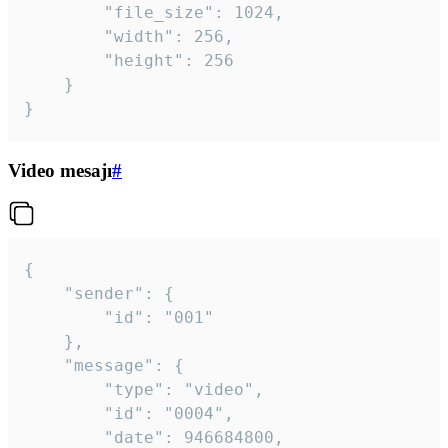
		"file_size": 1024,

		"width": 256,

		"height": 256

	}

}
Video mesajı
#
{

	"sender": {

		"id": "001"

	},

	"message": {

		"type": "video",

		"id": "0004",

		"date": 946684800,
