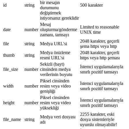
bir mesajın
id
string
500 karakter
durumunu
değiştirmek
istiyorsanız gereklidir
Mesaj
Limited to reasonable
date
number
oluşturma/gönderme
UNIX time
zamanı, tamsayı
2048 karakter, geçerli
file
string
Medya URL'si
şema https veya http
Medya önizleme
2048 karakter, geçerli
thumb
string
resmi URL'si
https veya http şeması
Sekizli (bayt)
İstemci uygulamalarıyla
file_size
number
cinsinden medya
sınırlı pozitif tamsayı
verilerinin boyutu
Piksel cinsinden
İstemci uygulamalarıyla
width
number
resim veya video
sınırlı pozitif tamsayı
genişliği
Piksel cinsinden
İstemci uygulamalarıyla
height
number
resim veya video
sınırlı pozitif tamsayı
yüksekliği
2255 karakter, eski
Medya veri dosyası
file_name
string
dosya sistemleriyle
adı
uyumlu olmayabilir!