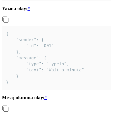
Yazma olayı
#
{

	"sender": {

		"id": "001"

	},

	"message": {

		"type": "typein",

		"text": "Wait a minute"

	}

}
Mesaj okunma olayı
#