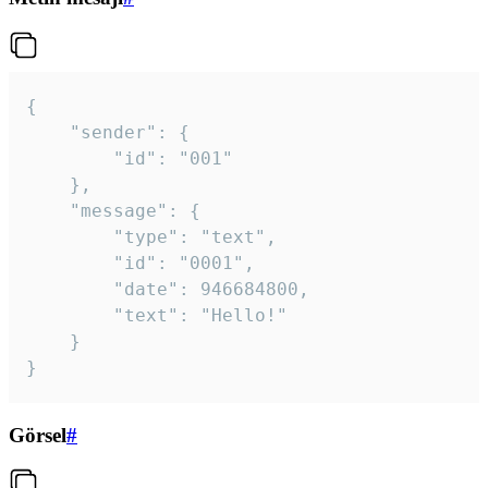
{

	"sender": {

		"id": "001"

	},

	"message": {

		"type": "text",

		"id": "0001",

		"date": 946684800,

		"text": "Hello!"

	}

}
Görsel
#