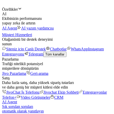
Özellikler
AI
Ekibinizin performansını
yapay zeka ile artırın
AI Agent
AI yazım yardımcısı
Müşteri Hizmetleri
Olağanüstü bir destek deneyimi
sunun
Siteniz için Canlı Destek
Chatbotlar
WhatsApp
Instagram
Entegrasyonu
Telegram
Tüm kanallar
Pazarlama
Trafiği nitelikli potansiyel
müşterilere dönüştürün
Jivo Pazarlama
Geri-arama
Satış
Daha fazla satış, daha yüksek sipariş tutarları
ve daha geniş bir müşteri kitlesi elde edin
JivoChat İş Telefonu
Jivochat Ekip Sohbeti
Entegrasyonlar
Telefon+
Video Görüşmeler
CRM
AI Agent
Sık sorulan soruları
otomatik olarak yanıtlayın