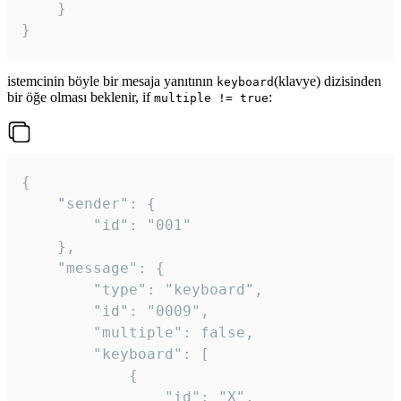
	}

}
istemcinin böyle bir mesaja yanıtının
(klavye) dizisinden
keyboard
bir öğe olması beklenir, if
:
multiple != true
{

	"sender": {

		"id": "001"

	},

	"message": {

		"type": "keyboard",

		"id": "0009",

		"multiple": false,

		"keyboard": [

			{

				"id": "X",
