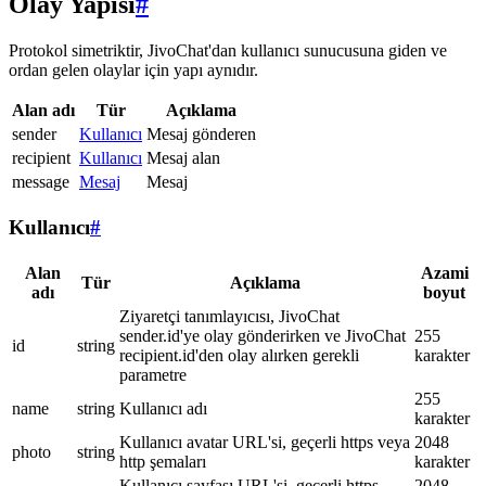
Olay Yapısı
#
Protokol simetriktir, JivoChat'dan kullanıcı sunucusuna giden ve
ordan gelen olaylar için yapı aynıdır.
Alan adı
Tür
Açıklama
sender
Kullanıcı
Mesaj gönderen
recipient
Kullanıcı
Mesaj alan
message
Mesaj
Mesaj
Kullanıcı
#
Alan
Azami
Tür
Açıklama
adı
boyut
Ziyaretçi tanımlayıcısı, JivoChat
sender.id'ye olay gönderirken ve JivoChat
255
id
string
recipient.id'den olay alırken gerekli
karakter
parametre
255
name
string
Kullanıcı adı
karakter
Kullanıcı avatar URL'si, geçerli https veya
2048
photo
string
http şemaları
karakter
Kullanıcı sayfası URL'si, geçerli https
2048