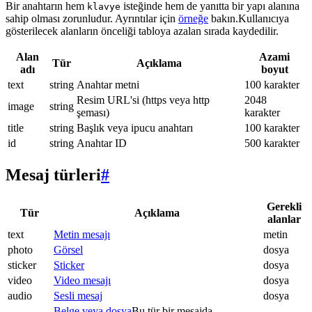
Bir anahtarın hem
isteğinde hem de yanıtta bir yapı alanına
klavye
sahip olması zorunludur. Ayrıntılar için
örneğe
bakın.Kullanıcıya
gösterilecek alanların önceliği tabloya azalan sırada kaydedilir.
Alan
Azami
Tür
Açıklama
adı
boyut
text
string
Anahtar metni
100 karakter
Resim URL'si (https veya http
2048
image
string
şeması)
karakter
title
string
Başlık veya ipucu anahtarı
100 karakter
id
string
Anahtar ID
500 karakter
Mesaj türleri
#
Gerekli
Tür
Açıklama
alanlar
text
Metin mesajı
metin
photo
Görsel
dosya
sticker
Sticker
dosya
video
Video mesajı
dosya
audio
Sesli mesaj
dosya
Belge veya dosya
Bu tür bir mesajda.