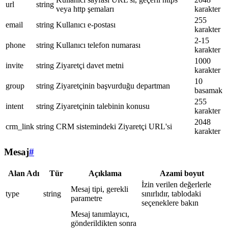
url
string
veya http şemaları
karakter
255
email
string
Kullanıcı e-postası
karakter
2-15
phone
string
Kullanıcı telefon numarası
karakter
1000
invite
string
Ziyaretçi davet metni
karakter
10
group
string
Ziyaretçinin başvurduğu departman
basamak
255
intent
string
Ziyaretçinin talebinin konusu
karakter
2048
crm_link
string
CRM sistemindeki Ziyaretçi URL'si
karakter
Mesaj
#
Alan Adı
Tür
Açıklama
Azami boyut
İzin verilen değerlerle
Mesaj tipi, gerekli
type
string
sınırlıdır, tablodaki
parametre
seçeneklere bakın
Mesaj tanımlayıcı,
gönderildikten sonra