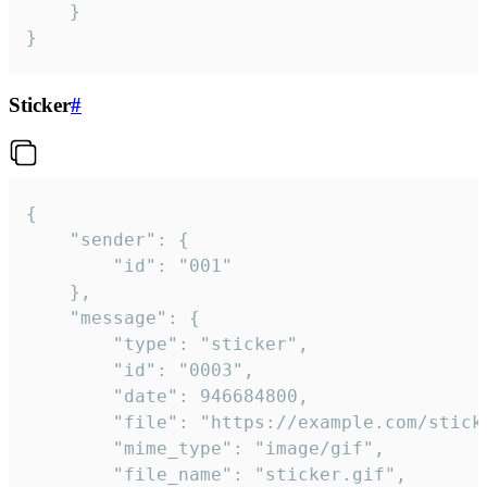
	}

}
Sticker
#
{

	"sender": {

		"id": "001"

	},

	"message": {

		"type": "sticker",

		"id": "0003",

		"date": 946684800,

		"file": "https://example.com/sticker.gif",

		"mime_type": "image/gif",

		"file_name": "sticker.gif",
