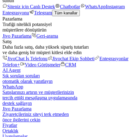
sunun
Siteniz için Canlı Destek
Chatbotlar
WhatsApp
Instagram
Entegrasyonu
Telegram
Tüm kanallar
Pazarlama
Trafiği nitelikli potansiyel
müşterilere dönüştürün
Jivo Pazarlama
Geri-arama
Satış
Daha fazla satış, daha yüksek sipariş tutarları
ve daha geniş bir müşteri kitlesi elde edin
JivoChat İş Telefonu
Jivochat Ekip Sohbeti
Entegrasyonlar
Telefon+
Video Görüşmeler
CRM
AI Agent
Sık sorulan soruları
otomatik olarak yanıtlayın
WhatsApp
Satışlarınızı artırın ve müşterilerinizin
tercih ettiği mesajlaşma uygulamasında
destek sağlayın
Jivo Pazarlama
Ziyaretçileriniz siteyi terk etmeden
önce ilgilerini çekin
Fiyatlar
Ortaklık
Uygulamalar