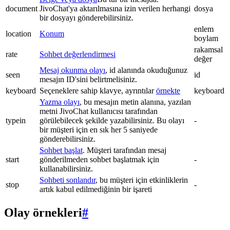
document
JivoChat'ya aktarılmasına izin verilen herhangi
dosya
bir dosyayı gönderebilirsiniz.
enlem
location
Konum
boylam
rakamsal
rate
Sohbet değerlendirmesi
değer
Mesaj okunma olayı
, id alanında okuduğunuz
seen
id
mesajın ID'sini belirtmelisiniz.
keyboard
Seçeneklere sahip klavye, ayrıntılar
örnekte
keyboard
Yazma olayı
, bu mesajın metin alanına, yazılan
metni JivoChat kullanıcısı tarafından
typein
görülebilecek şekilde yazabilirsiniz. Bu olayı
-
bir müşteri için en sık her 5 saniyede
gönderebilirsiniz.
Sohbet başlat
. Müşteri tarafından mesaj
start
gönderilmeden sohbet başlatmak için
-
kullanabilirsiniz.
Sohbeti sonlandır
, bu müşteri için etkinliklerin
stop
-
artık kabul edilmediğinin bir işareti
Olay örnekleri
#