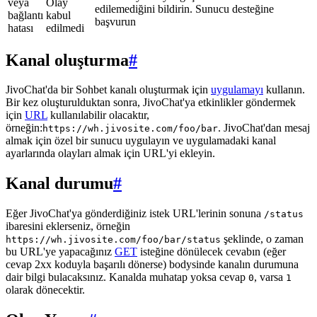
veya
Olay
edilemediğini bildirin. Sunucu desteğine
bağlantı
kabul
başvurun
hatası
edilmedi
Kanal oluşturma
#
JivoChat'da bir Sohbet kanalı oluşturmak için
uygulamayı
kullanın.
Bir kez oluşturulduktan sonra, JivoChat'ya etkinlikler göndermek
için
URL
kullanılabilir olacaktır,
örneğin:
. JivoChat'dan mesaj
https://wh.jivosite.com/foo/bar
almak için özel bir sunucu uygulayın ve uygulamadaki kanal
ayarlarında olayları almak için URL'yi ekleyin.
Kanal durumu
#
Eğer JivoChat'ya gönderdiğiniz istek URL'lerinin sonuna
/status
ibaresini eklerseniz, örneğin
şeklinde, o zaman
https://wh.jivosite.com/foo/bar/status
bu URL'ye yapacağınız
GET
isteğine dönülecek cevabın (eğer
cevap 2xx koduyla başarılı dönerse) bodysinde kanalın durumuna
dair bilgi bulacaksınız. Kanalda muhatap yoksa cevap
, varsa
0
1
olarak dönecektir.