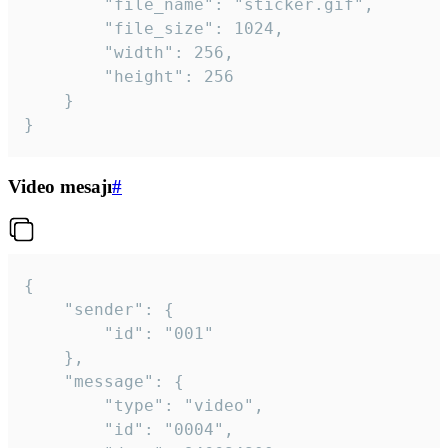
		"file_name": "sticker.gif",

		"file_size": 1024,

		"width": 256,

		"height": 256

	}

}
Video mesajı
#
{

	"sender": {

		"id": "001"

	},

	"message": {

		"type": "video",

		"id": "0004",
