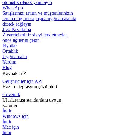
otomatik olarak yanıtlayın
WhatsApp
Satışlarınızı artırın ve müşterilerinizin
tercih ettiği mesajlaşma uygulamasında
destek sağlayın
Jivo Pazarlama
Ziyaretçileriniz siteyi terk etmeden
önce ilgilerini çekin
Fiyatlar
Ortaklık
Uygulamalar
Yardım
Blog
Kaynaklar
Geliştiriciler için API
Hazır entegrasyon çözümleri
Güvenlik
Uluslararası standartlara uygun
koruma
İndir
Windows için
İndir
Mac için
İndir