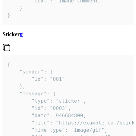
		"text": "Image comment."

	}

}
Sticker
#
{

	"sender": {

		"id": "001"

	},

	"message": {

		"type": "sticker",

		"id": "0003",

		"date": 946684800,

		"file": "https://example.com/sticker.gif",

		"mime_type": "image/gif",
