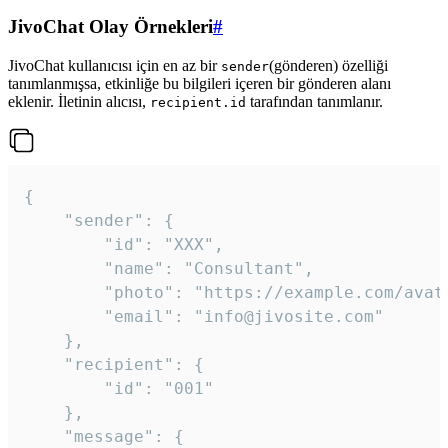
JivoChat Olay Örnekleri
#
JivoChat kullanıcısı için en az bir
(gönderen) özelliği
sender
tanımlanmışsa, etkinliğe bu bilgileri içeren bir gönderen alanı
eklenir. İletinin alıcısı,
tarafından tanımlanır.
recipient.id
{

	"sender": {

		"id": "XXX",

		"name": "Consultant",

		"photo": "https://example.com/avatar.png",

		"email": "info@jivosite.com"

	},

	"recipient": {

		"id": "001"

	},

	"message": {
