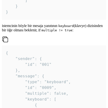
		]

	}

}
istemcinin böyle bir mesaja yanıtının
(klavye) dizisinden
keyboard
bir öğe olması beklenir, if
:
multiple != true
{

	"sender": {

		"id": "001"

	},

	"message": {

		"type": "keyboard",

		"id": "0009",

		"multiple": false,

		"keyboard": [

			{
