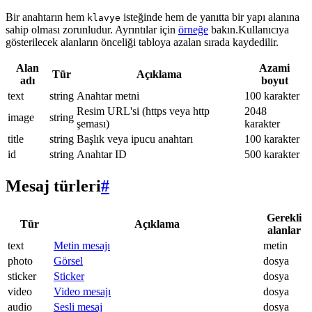
Bir anahtarın hem
isteğinde hem de yanıtta bir yapı alanına
klavye
sahip olması zorunludur. Ayrıntılar için
örneğe
bakın.Kullanıcıya
gösterilecek alanların önceliği tabloya azalan sırada kaydedilir.
Alan
Azami
Tür
Açıklama
adı
boyut
text
string
Anahtar metni
100 karakter
Resim URL'si (https veya http
2048
image
string
şeması)
karakter
title
string
Başlık veya ipucu anahtarı
100 karakter
id
string
Anahtar ID
500 karakter
Mesaj türleri
#
Gerekli
Tür
Açıklama
alanlar
text
Metin mesajı
metin
photo
Görsel
dosya
sticker
Sticker
dosya
video
Video mesajı
dosya
audio
Sesli mesaj
dosya