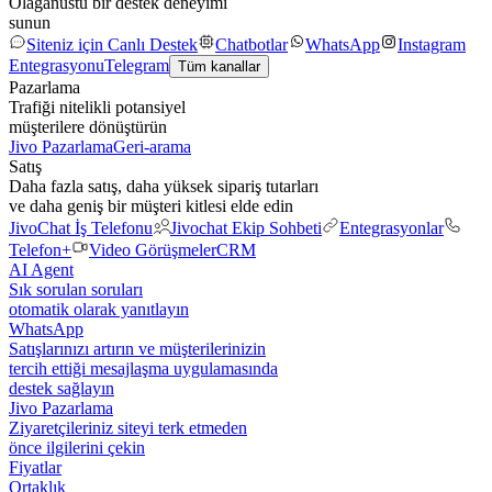
Olağanüstü bir destek deneyimi
sunun
Siteniz için Canlı Destek
Chatbotlar
WhatsApp
Instagram
Entegrasyonu
Telegram
Tüm kanallar
Pazarlama
Trafiği nitelikli potansiyel
müşterilere dönüştürün
Jivo Pazarlama
Geri-arama
Satış
Daha fazla satış, daha yüksek sipariş tutarları
ve daha geniş bir müşteri kitlesi elde edin
JivoChat İş Telefonu
Jivochat Ekip Sohbeti
Entegrasyonlar
Telefon+
Video Görüşmeler
CRM
AI Agent
Sık sorulan soruları
otomatik olarak yanıtlayın
WhatsApp
Satışlarınızı artırın ve müşterilerinizin
tercih ettiği mesajlaşma uygulamasında
destek sağlayın
Jivo Pazarlama
Ziyaretçileriniz siteyi terk etmeden
önce ilgilerini çekin
Fiyatlar
Ortaklık