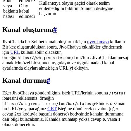
kodu
edilemez.
Kullanıcıya olayın geçici olarak teslim
veya
Olay
edilemediğini bildirin. Sunucu desteğine
bağlantı
kabul
başvurun
hatası
edilmedi
Kanal oluşturma
#
JivoChat'da bir Sohbet kanalı oluşturmak için
uygulamayı
kullanın.
Bir kez oluşturulduktan sonra, JivoChat'ya etkinlikler göndermek
için
URL
kullanılabilir olacaktır,
örneğin:
. JivoChat'dan mesaj
https://wh.jivosite.com/foo/bar
almak için özel bir sunucu uygulayın ve uygulamadaki kanal
ayarlarında olayları almak için URL'yi ekleyin.
Kanal durumu
#
Eğer JivoChat'ya gönderdiğiniz istek URL'lerinin sonuna
/status
ibaresini eklerseniz, örneğin
şeklinde, o zaman
https://wh.jivosite.com/foo/bar/status
bu URL'ye yapacağınız
GET
isteğine dönülecek cevabın (eğer
cevap 2xx koduyla başarılı dönerse) bodysinde kanalın durumuna
dair bilgi bulacaksınız. Kanalda muhatap yoksa cevap
, varsa
0
1
olarak dönecektir.