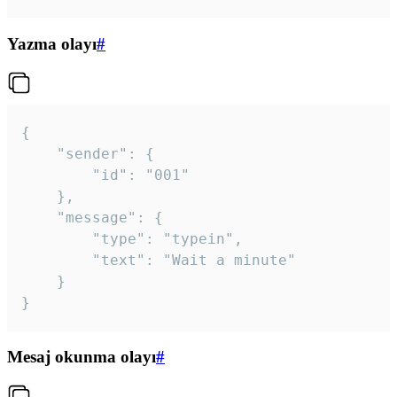
Yazma olayı
#
{

	"sender": {

		"id": "001"

	},

	"message": {

		"type": "typein",

		"text": "Wait a minute"

	}

}
Mesaj okunma olayı
#