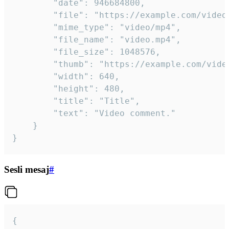
		"date": 946684800,

		"file": "https://example.com/video.mp4",

		"mime_type": "video/mp4",

		"file_name": "video.mp4",

		"file_size": 1048576,

		"thumb": "https://example.com/video_thumb.png",

		"width": 640,

		"height": 480,

		"title": "Title",

		"text": "Video comment."

	}

}
Sesli mesaj
#
{
