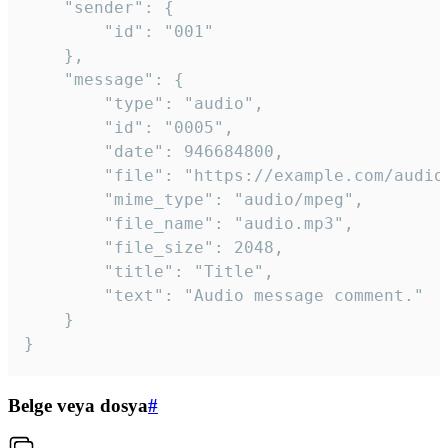
	"sender": {

		"id": "001"

	},

	"message": {

		"type": "audio",

		"id": "0005",

		"date": 946684800,

		"file": "https://example.com/audio.mp3",

		"mime_type": "audio/mpeg",

		"file_name": "audio.mp3",

		"file_size": 2048,

		"title": "Title",

		"text": "Audio message comment."

	}

}
Belge veya dosya
#