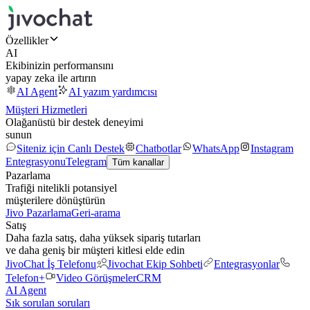
Özellikler
AI
Ekibinizin performansını
yapay zeka ile artırın
AI Agent
AI yazım yardımcısı
Müşteri Hizmetleri
Olağanüstü bir destek deneyimi
sunun
Siteniz için Canlı Destek
Chatbotlar
WhatsApp
Instagram
Entegrasyonu
Telegram
Tüm kanallar
Pazarlama
Trafiği nitelikli potansiyel
müşterilere dönüştürün
Jivo Pazarlama
Geri-arama
Satış
Daha fazla satış, daha yüksek sipariş tutarları
ve daha geniş bir müşteri kitlesi elde edin
JivoChat İş Telefonu
Jivochat Ekip Sohbeti
Entegrasyonlar
Telefon+
Video Görüşmeler
CRM
AI Agent
Sık sorulan soruları