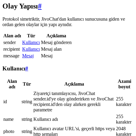
Olay Yapısı
#
Protokol simetriktir, JivoChat'dan kullanıcı sunucusuna giden ve
ordan gelen olaylar için yapı aynıdır.
Alan adı
Tür
Açıklama
sender
Kullanıcı
Mesaj gönderen
recipient
Kullanıcı
Mesaj alan
message
Mesaj
Mesaj
Kullanıcı
#
Alan
Azami
Tür
Açıklama
adı
boyut
Ziyaretçi tanımlayıcısı, JivoChat
sender.id'ye olay gönderirken ve JivoChat
255
id
string
recipient.id'den olay alırken gerekli
karakter
parametre
255
name
string
Kullanıcı adı
karakter
Kullanıcı avatar URL'si, geçerli https veya
2048
photo
string
http şemaları
karakter