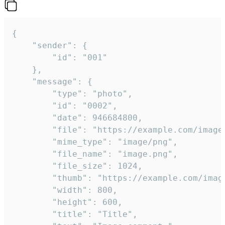
{

	"sender": {

		"id": "001"

	},

	"message": {

		"type": "photo",

		"id": "0002",

		"date": 946684800,

		"file": "https://example.com/image.png",

		"mime_type": "image/png",

		"file_name": "image.png",

		"file_size": 1024,

		"thumb": "https://example.com/image_thumb.png",

		"width": 800,

		"height": 600,

		"title": "Title",
