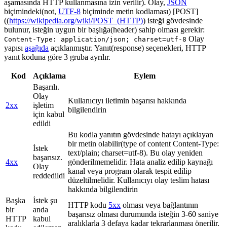
aşamasında HTTP kullanmasına izin verilir). Olay,
JSON
biçimindeki(not,
UTF-8
biçiminde metin kodlaması) [POST]
((
https://wikipedia.org/wiki/POST_(HTTP)
) isteği gövdesinde
bulunur, isteğin uygun bir başlığa(header) sahip olması gerekir:
Olay
Content-Type: application/json; charset=utf-8
yapısı
aşağıda
açıklanmıştır. Yanıt(response) seçenekleri, HTTP
yanıt koduna göre 3 gruba ayrılır.
Kod
Açıklama
Eylem
Başarılı.
Olay
Kullanıcıyı iletimin başarısı hakkında
2xx
işletim
bilgilendirin
için kabul
edildi
Bu kodla yanıtın gövdesinde hatayı açıklayan
bir metin olabilir(type of content Content-Type:
İstek
text/plain; charset=utf-8). Bu olay yeniden
başarısız.
4xx
gönderilmemelidir. Hata analiz edilip kaynağı
Olay
kanal veya program olarak tespit edilip
reddedildi
düzeltilmelidir. Kullanıcıyı olay teslim hatası
hakkında bilgilendirin
Başka
İstek şu
HTTP kodu
5xx
olması veya bağlantının
bir
anda
başarısız olması durumunda isteğin 3-60 saniye
HTTP
kabul
aralıklarla 3 defaya kadar tekrarlanması önerilir.