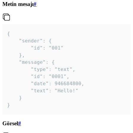
Metin mesajı
#
{

	"sender": {

		"id": "001"

	},

	"message": {

		"type": "text",

		"id": "0001",

		"date": 946684800,

		"text": "Hello!"

	}

}
Görsel
#