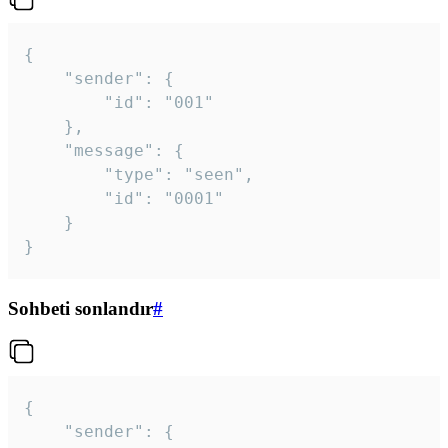
{

	"sender": {

		"id": "001"

	},

	"message": {

		"type": "seen",

		"id": "0001"

	}

}
Sohbeti sonlandır
#
{

	"sender": {
