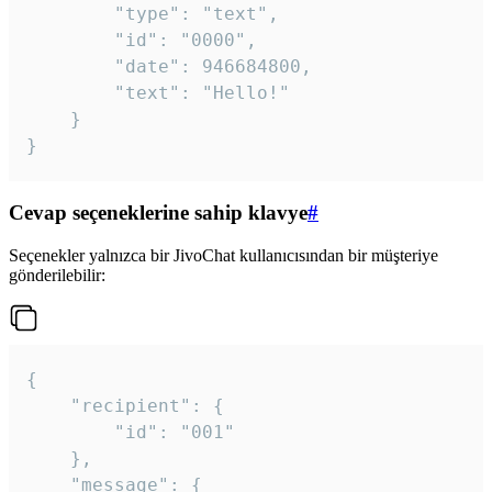
		"type": "text",

		"id": "0000",

		"date": 946684800,

		"text": "Hello!"

	}

}
Cevap seçeneklerine sahip klavye
#
Seçenekler yalnızca bir JivoChat kullanıcısından bir müşteriye
gönderilebilir:
{

	"recipient": {

		"id": "001"

	},

	"message": {
