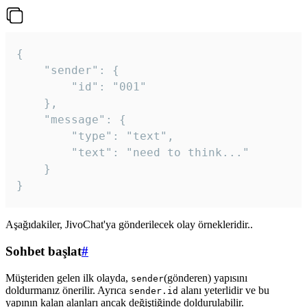
{

	"sender": {

		"id": "001"

	},

	"message": {

		"type": "text",

		"text": "need to think..."

	}

Aşağıdakiler, JivoChat'ya gönderilecek olay örnekleridir..
Sohbet başlat
#
Müşteriden gelen ilk olayda,
(gönderen) yapısını
sender
doldurmanız önerilir. Ayrıca
alanı yeterlidir ve bu
sender.id
yapının kalan alanları ancak değiştiğinde doldurulabilir.