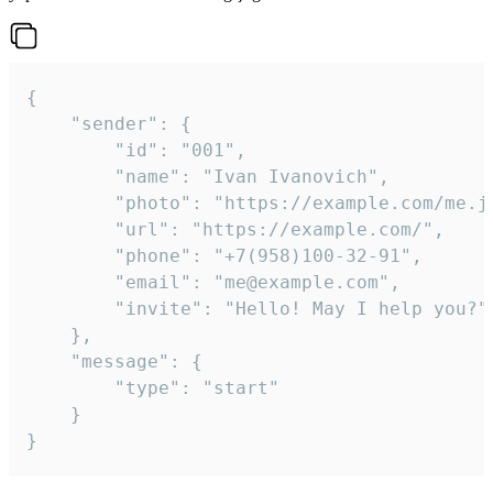
{

	"sender": {

		"id": "001",

		"name": "Ivan Ivanovich",

		"photo": "https://example.com/me.jpg",

		"url": "https://example.com/",

		"phone": "+7(958)100-32-91",

		"email": "me@example.com",

		"invite": "Hello! May I help you?"

	},

	"message": {

		"type": "start"

	}

}