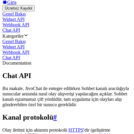
Giriş
Ücretsiz Kaydol
Genel Bakış
Widget API
Webhook API
Chat API
Kategoriler
Genel Bakış
Widget API
Webhook API
Chat API
Documentation
Chat API
Bu makale, JivoChat ile entegre edilirken Sohbet kanalı aracılığıyla
sunucular arasında nasıl olay alışverişi yapılacağını açıklar. Sohbet
kanalı eşzamansız çift yönlüdür, tam uygulama için olayları alıp
gönderebilen özel bir sunucu gereklidir.
Kanal protokolü
#
Olay iletimi için aktarım protokolü
HTTPS
'dir (geliştirme