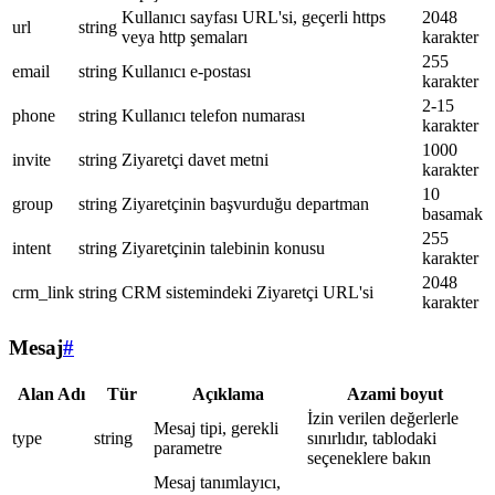
Kullanıcı sayfası URL'si, geçerli https
2048
url
string
veya http şemaları
karakter
255
email
string
Kullanıcı e-postası
karakter
2-15
phone
string
Kullanıcı telefon numarası
karakter
1000
invite
string
Ziyaretçi davet metni
karakter
10
group
string
Ziyaretçinin başvurduğu departman
basamak
255
intent
string
Ziyaretçinin talebinin konusu
karakter
2048
crm_link
string
CRM sistemindeki Ziyaretçi URL'si
karakter
Mesaj
#
Alan Adı
Tür
Açıklama
Azami boyut
İzin verilen değerlerle
Mesaj tipi, gerekli
type
string
sınırlıdır, tablodaki
parametre
seçeneklere bakın
Mesaj tanımlayıcı,