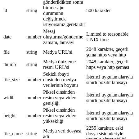
gönderildikten sonra
bir mesajın
id
string
500 karakter
durumunu
değiştirmek
istiyorsanız gereklidir
Mesaj
Limited to reasonable
date
number
oluşturma/gönderme
UNIX time
zamanı, tamsayı
2048 karakter, geçerli
file
string
Medya URL'si
şema https veya http
Medya önizleme
2048 karakter, geçerli
thumb
string
resmi URL'si
https veya http şeması
Sekizli (bayt)
İstemci uygulamalarıyla
file_size
number
cinsinden medya
sınırlı pozitif tamsayı
verilerinin boyutu
Piksel cinsinden
İstemci uygulamalarıyla
width
number
resim veya video
sınırlı pozitif tamsayı
genişliği
Piksel cinsinden
İstemci uygulamalarıyla
height
number
resim veya video
sınırlı pozitif tamsayı
yüksekliği
2255 karakter, eski
Medya veri dosyası
file_name
string
dosya sistemleriyle
adı