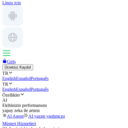
Linux için
Giriş
Ücretsiz Kaydol
TR
English
Español
Português
TR
English
Español
Português
Özellikler
AI
Ekibinizin performansını
yapay zeka ile artırın
AI Agent
AI yazım yardımcısı
Müşteri Hizmetleri