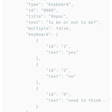
		"type": "keyboard",

		"id": "0009",

		"title": "Опрос",

		"text": "To be or not to be?",

		"multiple": false,

		"keyboard": [

			{

				"id": "1",

				"text": "yes"

			},

			{

				"id": "2",

				"text": "no"

			},

			{

				"id": "X",

				"text": "need to think..."

			}
