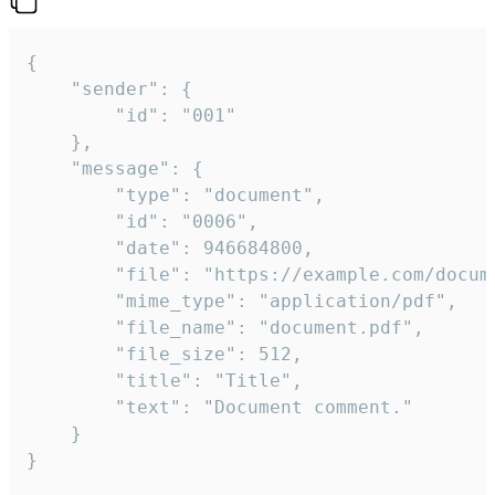
{

	"sender": {

		"id": "001"

	},

	"message": {

		"type": "document",

		"id": "0006",

		"date": 946684800,

		"file": "https://example.com/document.pdf",

		"mime_type": "application/pdf",

		"file_name": "document.pdf",

		"file_size": 512,

		"title": "Title",

		"text": "Document comment."

	}

}