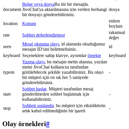
Belge veya dosya
Bu tür bir mesajda.
document
JivoChat'ya aktarılmasına izin verilen herhangi
dosya
bir dosyayı gönderebilirsiniz.
enlem
location
Konum
boylam
rakamsal
rate
Sohbet değerlendirmesi
değer
Mesaj okunma olayı
, id alanında okuduğunuz
seen
id
mesajın ID'sini belirtmelisiniz.
keyboard
Seçeneklere sahip klavye, ayrıntılar
örnekte
keyboard
Yazma olayı
, bu mesajın metin alanına, yazılan
metni JivoChat kullanıcısı tarafından
typein
görülebilecek şekilde yazabilirsiniz. Bu olayı
-
bir müşteri için en sık her 5 saniyede
gönderebilirsiniz.
Sohbet başlat
. Müşteri tarafından mesaj
start
gönderilmeden sohbet başlatmak için
-
kullanabilirsiniz.
Sohbeti sonlandır
, bu müşteri için etkinliklerin
stop
-
artık kabul edilmediğinin bir işareti
Olay örnekleri
#