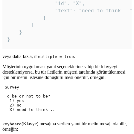
				"id": "X",

				"text": "need to think..."

			}

		]

	}

veya daha fazla, if
.
multiple = true
Müşterinin uygulaması yanıt seçeneklerine sahip bir klavyeyi
desteklemiyorsa, bu tür iletilerin müşteri tarafında görüntülenmesi
için bir metin listesine dönüştürülmesi önerilir, örneğin:
 Survey

 To be or not to be?

   1) yes

   2) no

   X) need to think...

(Klavye) mesajına verilen yanıt bir metin mesajı olabilir,
keyboard
örneğin: