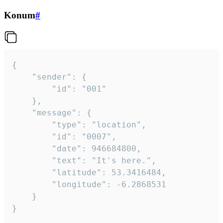
Konum
#
{

	"sender": {

		"id": "001"

	},

	"message": {

		"type": "location",

		"id": "0007",

		"date": 946684800,

		"text": "It's here.",

		"latitude": 53.3416484,

		"longitude": -6.2868531

	}

}