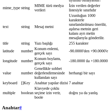
uyumlu olmayabilir!
MIME türü medya
İzin verilen değerler
mime_type
string
verileri
listesiyle sınırlıdır
Uzunluğun 1000
karakterle
sınırlandırılması önerilir,
text
string
Mesaj metni
aşılırsa metnin geri
kalanı ayrı metin
mesajlarıyla gönderilir.
title
string
Yazı başlığı
255 karakter
Konum enlemi,
latitude
number
-90.0000'den +90.0000'e
gerçek sayı
Konum boylamı,
longitude
number
-180.0000 ila +180.0000
gerçek sayı
Genellikle sohbet
value
number
değerlendirmesinde
herhangi bir sayı
kullanılan sayı
keyboard
[]Key
Anahtar yapılar dizisi
7 anahtar
Klavyede çoklu
multiple
boolean
seçime izin verir,
doğru ya da yanlış
boole
Anahtar
#