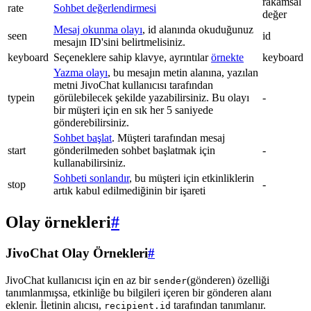
rakamsal
rate
Sohbet değerlendirmesi
değer
Mesaj okunma olayı
, id alanında okuduğunuz
seen
id
mesajın ID'sini belirtmelisiniz.
keyboard
Seçeneklere sahip klavye, ayrıntılar
örnekte
keyboard
Yazma olayı
, bu mesajın metin alanına, yazılan
metni JivoChat kullanıcısı tarafından
typein
görülebilecek şekilde yazabilirsiniz. Bu olayı
-
bir müşteri için en sık her 5 saniyede
gönderebilirsiniz.
Sohbet başlat
. Müşteri tarafından mesaj
start
gönderilmeden sohbet başlatmak için
-
kullanabilirsiniz.
Sohbeti sonlandır
, bu müşteri için etkinliklerin
stop
-
artık kabul edilmediğinin bir işareti
Olay örnekleri
#
JivoChat Olay Örnekleri
#
JivoChat kullanıcısı için en az bir
(gönderen) özelliği
sender
tanımlanmışsa, etkinliğe bu bilgileri içeren bir gönderen alanı
eklenir. İletinin alıcısı,
tarafından tanımlanır.
recipient.id