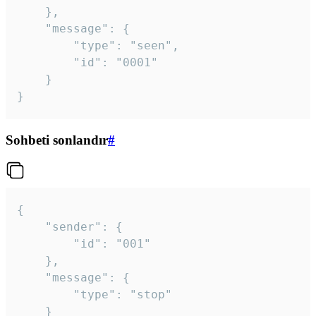
	},

	"message": {

		"type": "seen",

		"id": "0001"

	}

}
Sohbeti sonlandır
#
{

	"sender": {

		"id": "001"

	},

	"message": {

		"type": "stop"

	}
