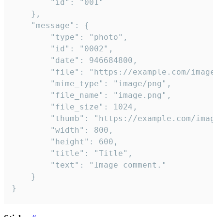
		"id": "001"

	},

	"message": {

		"type": "photo",

		"id": "0002",

		"date": 946684800,

		"file": "https://example.com/image.png",

		"mime_type": "image/png",

		"file_name": "image.png",

		"file_size": 1024,

		"thumb": "https://example.com/image_thumb.png",

		"width": 800,

		"height": 600,

		"title": "Title",

		"text": "Image comment."

	}

}