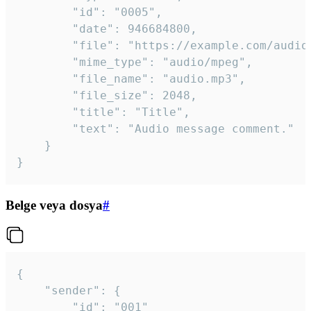
		"id": "0005",

		"date": 946684800,

		"file": "https://example.com/audio.mp3",

		"mime_type": "audio/mpeg",

		"file_name": "audio.mp3",

		"file_size": 2048,

		"title": "Title",

		"text": "Audio message comment."

	}

}
Belge veya dosya
#
{

	"sender": {

		"id": "001"
