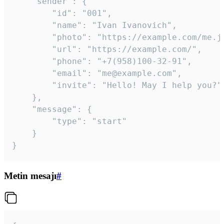
	"sender": {

		"id": "001",

		"name": "Ivan Ivanovich",

		"photo": "https://example.com/me.jpg",

		"url": "https://example.com/",

		"phone": "+7(958)100-32-91",

		"email": "me@example.com",

		"invite": "Hello! May I help you?"

	},

	"message": {

		"type": "start"

	}

}
Metin mesajı
#