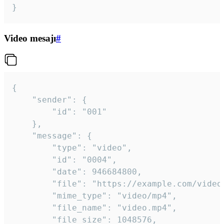
}
Video mesajı
#
{

	"sender": {

		"id": "001"

	},

	"message": {

		"type": "video",

		"id": "0004",

		"date": 946684800,

		"file": "https://example.com/video.mp4",

		"mime_type": "video/mp4",

		"file_name": "video.mp4",

		"file_size": 1048576,
