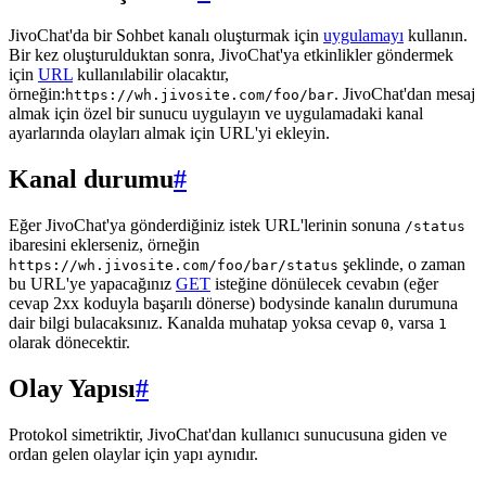
JivoChat'da bir Sohbet kanalı oluşturmak için
uygulamayı
kullanın.
Bir kez oluşturulduktan sonra, JivoChat'ya etkinlikler göndermek
için
URL
kullanılabilir olacaktır,
örneğin:
. JivoChat'dan mesaj
https://wh.jivosite.com/foo/bar
almak için özel bir sunucu uygulayın ve uygulamadaki kanal
ayarlarında olayları almak için URL'yi ekleyin.
Kanal durumu
#
Eğer JivoChat'ya gönderdiğiniz istek URL'lerinin sonuna
/status
ibaresini eklerseniz, örneğin
şeklinde, o zaman
https://wh.jivosite.com/foo/bar/status
bu URL'ye yapacağınız
GET
isteğine dönülecek cevabın (eğer
cevap 2xx koduyla başarılı dönerse) bodysinde kanalın durumuna
dair bilgi bulacaksınız. Kanalda muhatap yoksa cevap
, varsa
0
1
olarak dönecektir.
Olay Yapısı
#
Protokol simetriktir, JivoChat'dan kullanıcı sunucusuna giden ve
ordan gelen olaylar için yapı aynıdır.