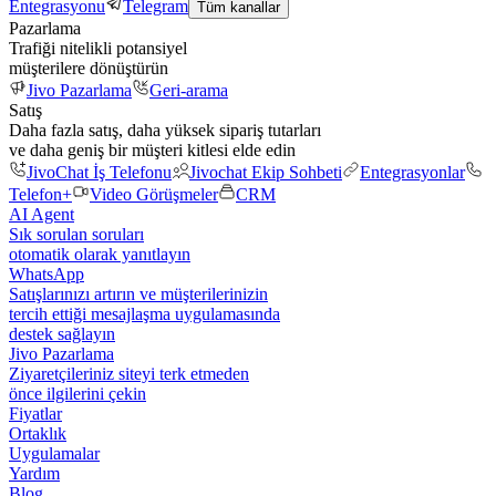
Entegrasyonu
Telegram
Tüm kanallar
Pazarlama
Trafiği nitelikli potansiyel
müşterilere dönüştürün
Jivo Pazarlama
Geri-arama
Satış
Daha fazla satış, daha yüksek sipariş tutarları
ve daha geniş bir müşteri kitlesi elde edin
JivoChat İş Telefonu
Jivochat Ekip Sohbeti
Entegrasyonlar
Telefon+
Video Görüşmeler
CRM
AI Agent
Sık sorulan soruları
otomatik olarak yanıtlayın
WhatsApp
Satışlarınızı artırın ve müşterilerinizin
tercih ettiği mesajlaşma uygulamasında
destek sağlayın
Jivo Pazarlama
Ziyaretçileriniz siteyi terk etmeden
önce ilgilerini çekin
Fiyatlar
Ortaklık
Uygulamalar
Yardım
Blog