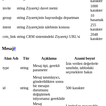
karakter
1000
invite
string
Ziyaretçi davet metni
karakter
10
group
string
Ziyaretçinin başvurduğu departman
basamak
255
intent
string
Ziyaretçinin talebinin konusu
karakter
2048
crm_link
string
CRM sistemindeki Ziyaretçi URL'si
karakter
Mesaj
#
Alan Adı
Tür
Açıklama
Azami boyut
İzin verilen değerlerle
Mesaj tipi, gerekli
type
string
sınırlıdır, tablodaki
parametre
seçeneklere bakın
Mesaj tanımlayıcı,
gönderildikten sonra
bir mesajın
id
string
500 karakter
durumunu
değiştirmek
istiyorsanız gereklidir
Mesaj
Limited to reasonable