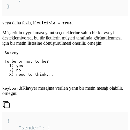
veya daha fazla, if
.
multiple = true
Müşterinin uygulaması yanıt seçeneklerine sahip bir klavyeyi
desteklemiyorsa, bu tür iletilerin müşteri tarafında görüntülenmesi
için bir metin listesine dönüştürülmesi önerilir, örneğin:
 Survey

 To be or not to be?

   1) yes

   2) no

   X) need to think...

(Klavye) mesajına verilen yanıt bir metin mesajı olabilir,
keyboard
örneğin:
{

	"sender": {
