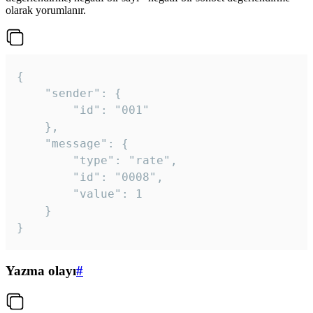
olarak yorumlanır.
{

	"sender": {

		"id": "001"

	},

	"message": {

		"type": "rate",

		"id": "0008",

		"value": 1

	}

}
Yazma olayı
#