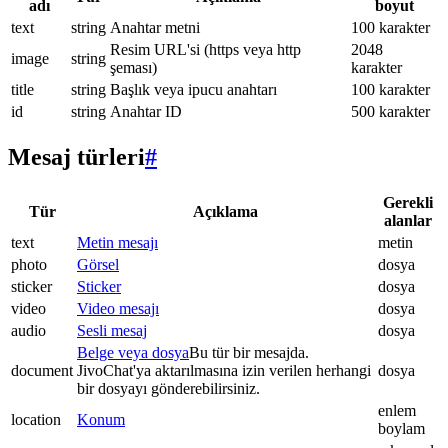
adı
boyut
text
string
Anahtar metni
100 karakter
Resim URL'si (https veya http
2048
image
string
şeması)
karakter
title
string
Başlık veya ipucu anahtarı
100 karakter
id
string
Anahtar ID
500 karakter
Mesaj türleri
#
Gerekli
Tür
Açıklama
alanlar
text
Metin mesajı
metin
photo
Görsel
dosya
sticker
Sticker
dosya
video
Video mesajı
dosya
audio
Sesli mesaj
dosya
Belge veya dosya
Bu tür bir mesajda.
document
JivoChat'ya aktarılmasına izin verilen herhangi
dosya
bir dosyayı gönderebilirsiniz.
enlem
location
Konum
boylam