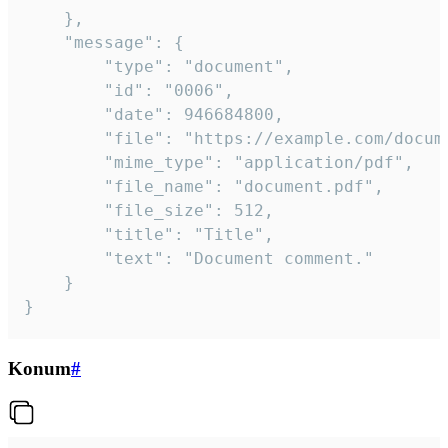
	},

	"message": {

		"type": "document",

		"id": "0006",

		"date": 946684800,

		"file": "https://example.com/document.pdf",

		"mime_type": "application/pdf",

		"file_name": "document.pdf",

		"file_size": 512,

		"title": "Title",

		"text": "Document comment."

	}

}
Konum
#