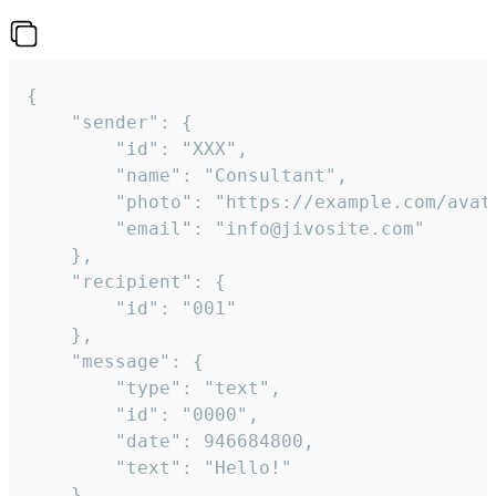
{

	"sender": {

		"id": "XXX",

		"name": "Consultant",

		"photo": "https://example.com/avatar.png",

		"email": "info@jivosite.com"

	},

	"recipient": {

		"id": "001"

	},

	"message": {

		"type": "text",

		"id": "0000",

		"date": 946684800,

		"text": "Hello!"

	}
