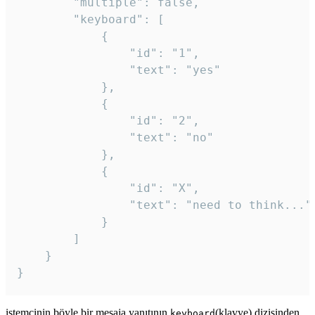
		"multiple": false,

		"keyboard": [

			{

				"id": "1",

				"text": "yes"

			},

			{

				"id": "2",

				"text": "no"

			},

			{

				"id": "X",

				"text": "need to think..."

			}

		]

	}

}
istemcinin böyle bir mesaja yanıtının
(klavye) dizisinden
keyboard