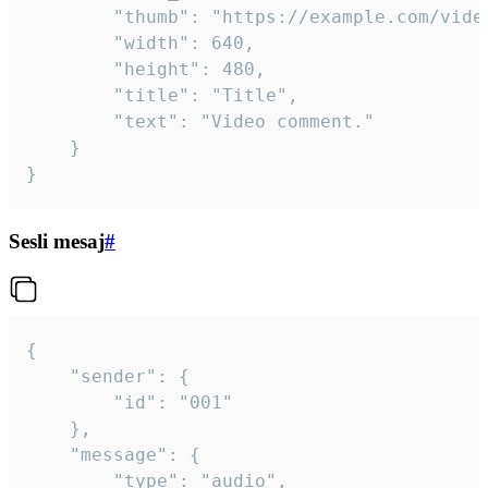
		"thumb": "https://example.com/video_thumb.png",

		"width": 640,

		"height": 480,

		"title": "Title",

		"text": "Video comment."

	}

}
Sesli mesaj
#
{

	"sender": {

		"id": "001"

	},

	"message": {

		"type": "audio",
