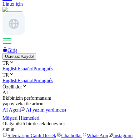
Linux için
Giriş
Ücretsiz Kaydol
TR
English
Español
Português
TR
English
Español
Português
Özellikler
AI
Ekibinizin performansını
yapay zeka ile artırın
AI Agent
AI yazım yardımcısı
Müşteri Hizmetleri
Olağanüstü bir destek deneyimi
sunun
Siteniz için Canlı Destek
Chatbotlar
WhatsApp
Instagram