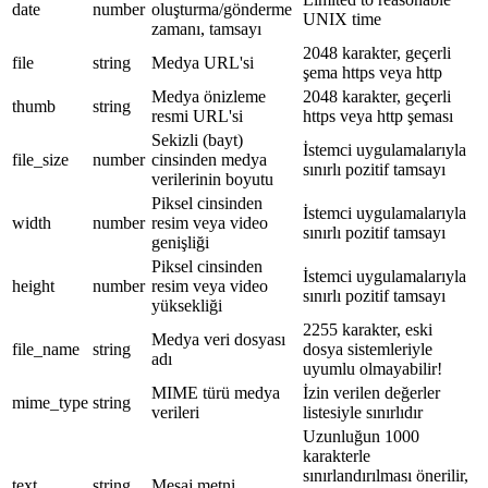
date
number
oluşturma/gönderme
UNIX time
zamanı, tamsayı
2048 karakter, geçerli
file
string
Medya URL'si
şema https veya http
Medya önizleme
2048 karakter, geçerli
thumb
string
resmi URL'si
https veya http şeması
Sekizli (bayt)
İstemci uygulamalarıyla
file_size
number
cinsinden medya
sınırlı pozitif tamsayı
verilerinin boyutu
Piksel cinsinden
İstemci uygulamalarıyla
width
number
resim veya video
sınırlı pozitif tamsayı
genişliği
Piksel cinsinden
İstemci uygulamalarıyla
height
number
resim veya video
sınırlı pozitif tamsayı
yüksekliği
2255 karakter, eski
Medya veri dosyası
file_name
string
dosya sistemleriyle
adı
uyumlu olmayabilir!
MIME türü medya
İzin verilen değerler
mime_type
string
verileri
listesiyle sınırlıdır
Uzunluğun 1000
karakterle
sınırlandırılması önerilir,
text
string
Mesaj metni