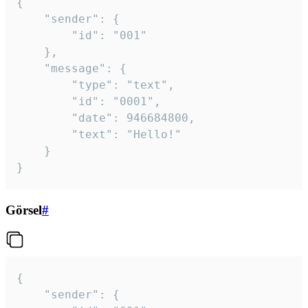
{

	"sender": {

		"id": "001"

	},

	"message": {

		"type": "text",

		"id": "0001",

		"date": 946684800,

		"text": "Hello!"

	}

}
Görsel
#
{

	"sender": {
