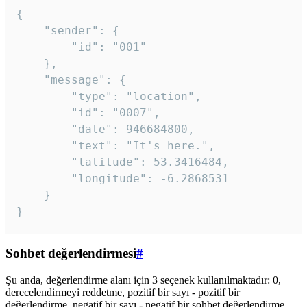
{

	"sender": {

		"id": "001"

	},

	"message": {

		"type": "location",

		"id": "0007",

		"date": 946684800,

		"text": "It's here.",

		"latitude": 53.3416484,

		"longitude": -6.2868531

	}

}
Sohbet değerlendirmesi
#
Şu anda, değerlendirme alanı için 3 seçenek kullanılmaktadır: 0,
derecelendirmeyi reddetme, pozitif bir sayı - pozitif bir
değerlendirme, negatif bir sayı - negatif bir sohbet değerlendirme