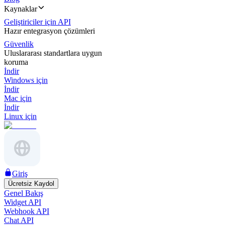
Kaynaklar
Geliştiriciler için API
Hazır entegrasyon çözümleri
Güvenlik
Uluslararası standartlara uygun
koruma
İndir
Windows için
İndir
Mac için
İndir
Linux için
Giriş
Ücretsiz Kaydol
Genel Bakış
Widget API
Webhook API
Chat API