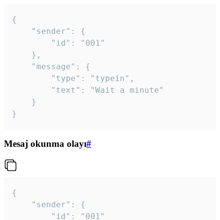
{

	"sender": {

		"id": "001"

	},

	"message": {

		"type": "typein",

		"text": "Wait a minute"

	}

}
Mesaj okunma olayı
#
{

	"sender": {

		"id": "001"
