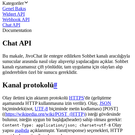
Kategoriler
Genel Bakış
Widget API
Webhook API
Chat API
Documentation
Chat API
Bu makale, JivoChat ile entegre edilirken Sohbet kanalı aracılığıyla
sunucular arasında nasıl olay alışverişi yapılacağını açıklar. Sohbet
kanalı eşzamansız çift yönlüdür, tam uygulama için olayları alıp
gönderebilen özel bir sunucu gereklidir.
Kanal protokolü
#
Olay iletimi için aktarım protokolü
HTTPS
'dir (geliştirme
aşamasında HTTP kullanmasına izin verilir). Olay,
JSON
biçimindeki(not,
UTF-8
biçiminde metin kodlaması) [POST]
((
https://wikipedia.org/wiki/POST_(HTTP)
) isteği gövdesinde
bulunur, isteğin uygun bir başlığa(header) sahip olması gerekir:
Olay
Content-Type: application/json; charset=utf-8
yapısı
aşağıda
açıklanmıştır. Yanıt(response) seçenekleri, HTTP