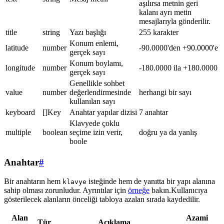
aşılırsa metnin geri
kalanı ayrı metin
mesajlarıyla gönderilir.
title
string
Yazı başlığı
255 karakter
Konum enlemi,
latitude
number
-90.0000'den +90.0000'e
gerçek sayı
Konum boylamı,
longitude
number
-180.0000 ila +180.0000
gerçek sayı
Genellikle sohbet
value
number
değerlendirmesinde
herhangi bir sayı
kullanılan sayı
keyboard
[]Key
Anahtar yapılar dizisi
7 anahtar
Klavyede çoklu
multiple
boolean
seçime izin verir,
doğru ya da yanlış
boole
Anahtar
#
Bir anahtarın hem
isteğinde hem de yanıtta bir yapı alanına
klavye
sahip olması zorunludur. Ayrıntılar için
örneğe
bakın.Kullanıcıya
gösterilecek alanların önceliği tabloya azalan sırada kaydedilir.
Alan
Azami
Tür
Açıklama