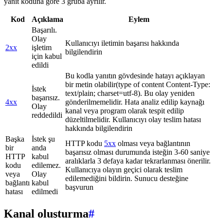
yanıt koduna göre 3 gruba ayrılır.
Kod
Açıklama
Eylem
Başarılı.
Olay
Kullanıcıyı iletimin başarısı hakkında
2xx
işletim
bilgilendirin
için kabul
edildi
Bu kodla yanıtın gövdesinde hatayı açıklayan
bir metin olabilir(type of content Content-Type:
İstek
text/plain; charset=utf-8). Bu olay yeniden
başarısız.
4xx
gönderilmemelidir. Hata analiz edilip kaynağı
Olay
kanal veya program olarak tespit edilip
reddedildi
düzeltilmelidir. Kullanıcıyı olay teslim hatası
hakkında bilgilendirin
Başka
İstek şu
HTTP kodu
5xx
olması veya bağlantının
bir
anda
başarısız olması durumunda isteğin 3-60 saniye
HTTP
kabul
aralıklarla 3 defaya kadar tekrarlanması önerilir.
kodu
edilemez.
Kullanıcıya olayın geçici olarak teslim
veya
Olay
edilemediğini bildirin. Sunucu desteğine
bağlantı
kabul
başvurun
hatası
edilmedi
Kanal oluşturma
#