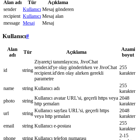
Alan adı
Tür
Açıklama
sender
Kullanıcı
Mesaj gönderen
recipient
Kullanıcı
Mesaj alan
message
Mesaj
Mesaj
Kullanıcı
#
Alan
Azami
Tür
Açıklama
adı
boyut
Ziyaretçi tanımlayıcısı, JivoChat
sender.id'ye olay gönderirken ve JivoChat
255
id
string
recipient.id'den olay alırken gerekli
karakter
parametre
255
name
string
Kullanıcı adı
karakter
Kullanıcı avatar URL'si, geçerli https veya
2048
photo
string
http şemaları
karakter
Kullanıcı sayfası URL'si, geçerli https
2048
url
string
veya http şemaları
karakter
255
email
string
Kullanıcı e-postası
karakter
2-15
phone
string
Kullanıcı telefon numarası