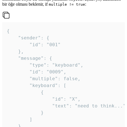
bir öğe olması beklenir, if
:
multiple != true
{

	"sender": {

		"id": "001"

	},

	"message": {

		"type": "keyboard",

		"id": "0009",

		"multiple": false,

		"keyboard": [

			{

				"id": "X",

				"text": "need to think..."

			}

		]

	}
