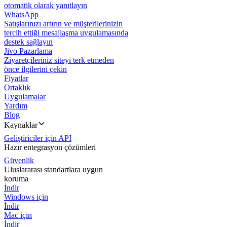
otomatik olarak yanıtlayın
WhatsApp
Satışlarınızı artırın ve müşterilerinizin
tercih ettiği mesajlaşma uygulamasında
destek sağlayın
Jivo Pazarlama
Ziyaretçileriniz siteyi terk etmeden
önce ilgilerini çekin
Fiyatlar
Ortaklık
Uygulamalar
Yardım
Blog
Kaynaklar
Geliştiriciler için API
Hazır entegrasyon çözümleri
Güvenlik
Uluslararası standartlara uygun
koruma
İndir
Windows için
İndir
Mac için
İndir