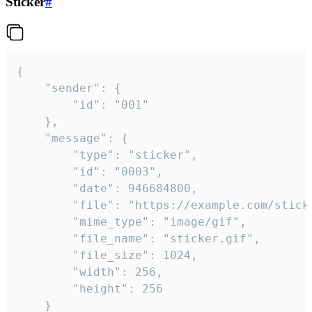
Sticker
#
{

	"sender": {

		"id": "001"

	},

	"message": {

		"type": "sticker",

		"id": "0003",

		"date": 946684800,

		"file": "https://example.com/sticker.gif",

		"mime_type": "image/gif",

		"file_name": "sticker.gif",

		"file_size": 1024,

		"width": 256,

		"height": 256

	}
