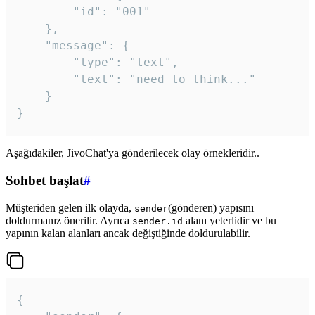
		"id": "001"

	},

	"message": {

		"type": "text",

		"text": "need to think..."

	}

Aşağıdakiler, JivoChat'ya gönderilecek olay örnekleridir..
Sohbet başlat
#
Müşteriden gelen ilk olayda,
(gönderen) yapısını
sender
doldurmanız önerilir. Ayrıca
alanı yeterlidir ve bu
sender.id
yapının kalan alanları ancak değiştiğinde doldurulabilir.
{
