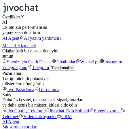
Özellikler
AI
Ekibinizin performansını
yapay zeka ile artırın
AI Agent
AI yazım yardımcısı
Müşteri Hizmetleri
Olağanüstü bir destek deneyimi
sunun
Siteniz için Canlı Destek
Chatbotlar
WhatsApp
Instagram
Entegrasyonu
Telegram
Tüm kanallar
Pazarlama
Trafiği nitelikli potansiyel
müşterilere dönüştürün
Jivo Pazarlama
Geri-arama
Satış
Daha fazla satış, daha yüksek sipariş tutarları
ve daha geniş bir müşteri kitlesi elde edin
JivoChat İş Telefonu
Jivochat Ekip Sohbeti
Entegrasyonlar
Telefon+
Video Görüşmeler
CRM
AI Agent
Sık sorulan soruları