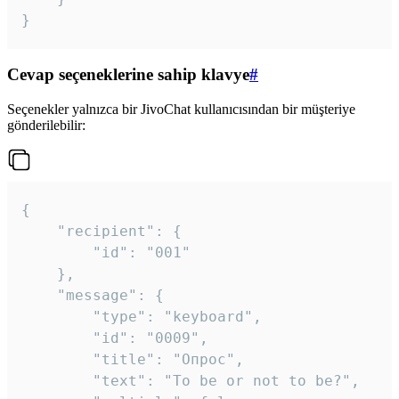
}
Cevap seçeneklerine sahip klavye
#
Seçenekler yalnızca bir JivoChat kullanıcısından bir müşteriye
gönderilebilir:
{

	"recipient": {

		"id": "001"

	},

	"message": {

		"type": "keyboard",

		"id": "0009",

		"title": "Опрос",

		"text": "To be or not to be?",
