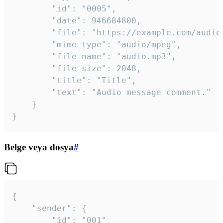
		"id": "0005",

		"date": 946684800,

		"file": "https://example.com/audio.mp3",

		"mime_type": "audio/mpeg",

		"file_name": "audio.mp3",

		"file_size": 2048,

		"title": "Title",

		"text": "Audio message comment."

	}

}
Belge veya dosya
#
{

	"sender": {

		"id": "001"
