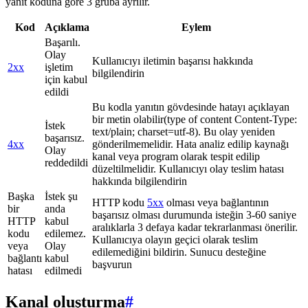
yanıt koduna göre 3 gruba ayrılır.
Kod
Açıklama
Eylem
Başarılı.
Olay
Kullanıcıyı iletimin başarısı hakkında
2xx
işletim
bilgilendirin
için kabul
edildi
Bu kodla yanıtın gövdesinde hatayı açıklayan
bir metin olabilir(type of content Content-Type:
İstek
text/plain; charset=utf-8). Bu olay yeniden
başarısız.
4xx
gönderilmemelidir. Hata analiz edilip kaynağı
Olay
kanal veya program olarak tespit edilip
reddedildi
düzeltilmelidir. Kullanıcıyı olay teslim hatası
hakkında bilgilendirin
Başka
İstek şu
HTTP kodu
5xx
olması veya bağlantının
bir
anda
başarısız olması durumunda isteğin 3-60 saniye
HTTP
kabul
aralıklarla 3 defaya kadar tekrarlanması önerilir.
kodu
edilemez.
Kullanıcıya olayın geçici olarak teslim
veya
Olay
edilemediğini bildirin. Sunucu desteğine
bağlantı
kabul
başvurun
hatası
edilmedi
Kanal oluşturma
#