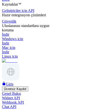
Kaynaklar
Geliştiriciler için API
Hazır entegrasyon çözümleri
Güvenlik
Uluslararası standartlara uygun
koruma
İndir
Windows için
İndir
Mac için
İndir
Linux için
Giriş
Ücretsiz Kaydol
Genel Bakış
Widget API
Webhook API
Chat API