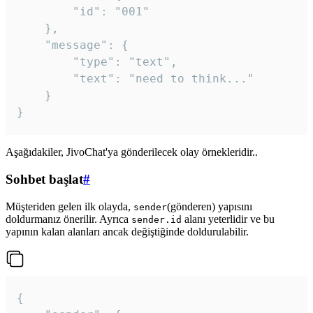
		"id": "001"

	},

	"message": {

		"type": "text",

		"text": "need to think..."

	}

Aşağıdakiler, JivoChat'ya gönderilecek olay örnekleridir..
Sohbet başlat
#
Müşteriden gelen ilk olayda,
(gönderen) yapısını
sender
doldurmanız önerilir. Ayrıca
alanı yeterlidir ve bu
sender.id
yapının kalan alanları ancak değiştiğinde doldurulabilir.
{
