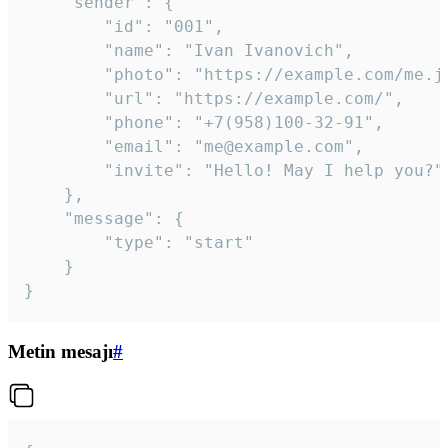
	"sender": {

		"id": "001",

		"name": "Ivan Ivanovich",

		"photo": "https://example.com/me.jpg",

		"url": "https://example.com/",

		"phone": "+7(958)100-32-91",

		"email": "me@example.com",

		"invite": "Hello! May I help you?"

	},

	"message": {

		"type": "start"

	}

}
Metin mesajı
#