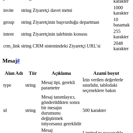
karakter
1000
invite
string
Ziyaretçi davet metni
karakter
10
group
string
Ziyaretçinin başvurduğu departman
basamak
255
intent
string
Ziyaretçinin talebinin konusu
karakter
2048
crm_link
string
CRM sistemindeki Ziyaretçi URL'si
karakter
Mesaj
#
Alan Adı
Tür
Açıklama
Azami boyut
İzin verilen değerlerle
Mesaj tipi, gerekli
type
string
sınırlıdır, tablodaki
parametre
seçeneklere bakın
Mesaj tanımlayıcı,
gönderildikten sonra
bir mesajın
id
string
500 karakter
durumunu
değiştirmek
istiyorsanız gereklidir
Mesaj
Limited to reasonable