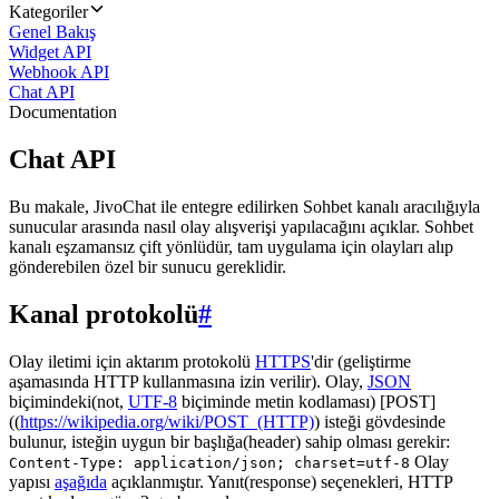
Kategoriler
Genel Bakış
Widget API
Webhook API
Chat API
Documentation
Chat API
Bu makale, JivoChat ile entegre edilirken Sohbet kanalı aracılığıyla
sunucular arasında nasıl olay alışverişi yapılacağını açıklar. Sohbet
kanalı eşzamansız çift yönlüdür, tam uygulama için olayları alıp
gönderebilen özel bir sunucu gereklidir.
Kanal protokolü
#
Olay iletimi için aktarım protokolü
HTTPS
'dir (geliştirme
aşamasında HTTP kullanmasına izin verilir). Olay,
JSON
biçimindeki(not,
UTF-8
biçiminde metin kodlaması) [POST]
((
https://wikipedia.org/wiki/POST_(HTTP)
) isteği gövdesinde
bulunur, isteğin uygun bir başlığa(header) sahip olması gerekir:
Olay
Content-Type: application/json; charset=utf-8
yapısı
aşağıda
açıklanmıştır. Yanıt(response) seçenekleri, HTTP