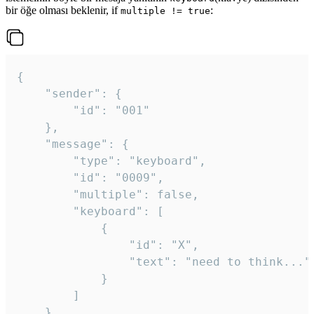
bir öğe olması beklenir, if
:
multiple != true
{

	"sender": {

		"id": "001"

	},

	"message": {

		"type": "keyboard",

		"id": "0009",

		"multiple": false,

		"keyboard": [

			{

				"id": "X",

				"text": "need to think..."

			}

		]

	}
