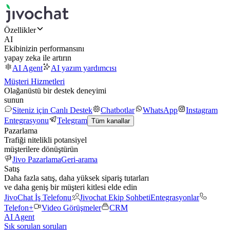
Özellikler
AI
Ekibinizin performansını
yapay zeka ile artırın
AI Agent
AI yazım yardımcısı
Müşteri Hizmetleri
Olağanüstü bir destek deneyimi
sunun
Siteniz için Canlı Destek
Chatbotlar
WhatsApp
Instagram
Entegrasyonu
Telegram
Tüm kanallar
Pazarlama
Trafiği nitelikli potansiyel
müşterilere dönüştürün
Jivo Pazarlama
Geri-arama
Satış
Daha fazla satış, daha yüksek sipariş tutarları
ve daha geniş bir müşteri kitlesi elde edin
JivoChat İş Telefonu
Jivochat Ekip Sohbeti
Entegrasyonlar
Telefon+
Video Görüşmeler
CRM
AI Agent
Sık sorulan soruları