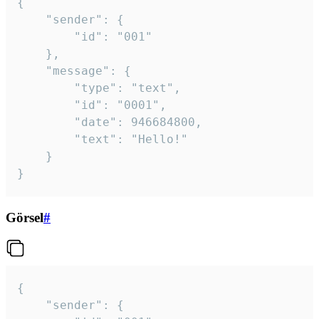
{

	"sender": {

		"id": "001"

	},

	"message": {

		"type": "text",

		"id": "0001",

		"date": 946684800,

		"text": "Hello!"

	}

}
Görsel
#
{

	"sender": {
