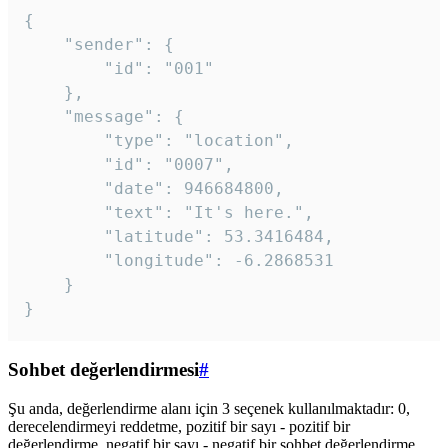
{

	"sender": {

		"id": "001"

	},

	"message": {

		"type": "location",

		"id": "0007",

		"date": 946684800,

		"text": "It's here.",

		"latitude": 53.3416484,

		"longitude": -6.2868531

	}

}
Sohbet değerlendirmesi
#
Şu anda, değerlendirme alanı için 3 seçenek kullanılmaktadır: 0,
derecelendirmeyi reddetme, pozitif bir sayı - pozitif bir
değerlendirme, negatif bir sayı - negatif bir sohbet değerlendirme