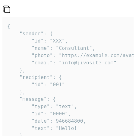
{

	"sender": {

		"id": "XXX",

		"name": "Consultant",

		"photo": "https://example.com/avatar.png",

		"email": "info@jivosite.com"

	},

	"recipient": {

		"id": "001"

	},

	"message": {

		"type": "text",

		"id": "0000",

		"date": 946684800,

		"text": "Hello!"

	}
