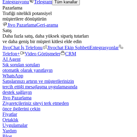
Entegrasyonu
Telegram
Tüm kanallar
Pazarlama
Trafiği nitelikli potansiyel
müşterilere dönüştürün
Jivo Pazarlama
Geri-arama
Satış
Daha fazla satış, daha yüksek sipariş tutarları
ve daha geniş bir müşteri kitlesi elde edin
JivoChat İş Telefonu
Jivochat Ekip Sohbeti
Entegrasyonlar
Telefon+
Video Görüşmeler
CRM
AI Agent
Sık sorulan soruları
otomatik olarak yanıtlayın
WhatsApp
Satışlarınızı artırın ve müşterilerinizin
tercih ettiği mesajlaşma uygulamasında
destek sağlayın
Jivo Pazarlama
Ziyaretçileriniz siteyi terk etmeden
önce ilgilerini çekin
Fiyatlar
Ortaklık
Uygulamalar
Yardım
Blog