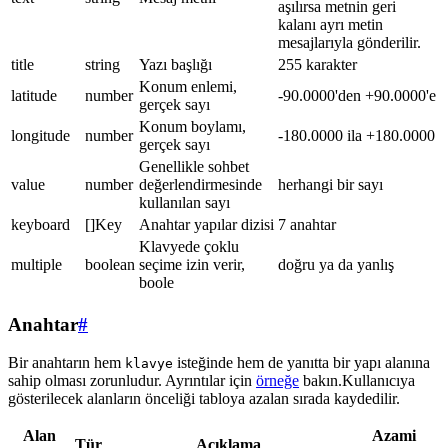
aşılırsa metnin geri
kalanı ayrı metin
mesajlarıyla gönderilir.
title
string
Yazı başlığı
255 karakter
Konum enlemi,
latitude
number
-90.0000'den +90.0000'e
gerçek sayı
Konum boylamı,
longitude
number
-180.0000 ila +180.0000
gerçek sayı
Genellikle sohbet
value
number
değerlendirmesinde
herhangi bir sayı
kullanılan sayı
keyboard
[]Key
Anahtar yapılar dizisi
7 anahtar
Klavyede çoklu
multiple
boolean
seçime izin verir,
doğru ya da yanlış
boole
Anahtar
#
Bir anahtarın hem
isteğinde hem de yanıtta bir yapı alanına
klavye
sahip olması zorunludur. Ayrıntılar için
örneğe
bakın.Kullanıcıya
gösterilecek alanların önceliği tabloya azalan sırada kaydedilir.
Alan
Azami
Tür
Açıklama