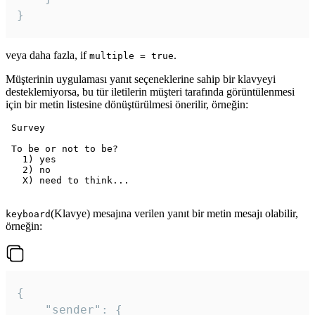
veya daha fazla, if
.
multiple = true
Müşterinin uygulaması yanıt seçeneklerine sahip bir klavyeyi
desteklemiyorsa, bu tür iletilerin müşteri tarafında görüntülenmesi
için bir metin listesine dönüştürülmesi önerilir, örneğin:
 Survey

 To be or not to be?

   1) yes

   2) no

   X) need to think...

(Klavye) mesajına verilen yanıt bir metin mesajı olabilir,
keyboard
örneğin:
{

	"sender": {
