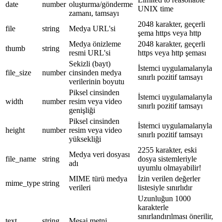
date
number
oluşturma/gönderme
UNIX time
zamanı, tamsayı
2048 karakter, geçerli
file
string
Medya URL'si
şema https veya http
Medya önizleme
2048 karakter, geçerli
thumb
string
resmi URL'si
https veya http şeması
Sekizli (bayt)
İstemci uygulamalarıyla
file_size
number
cinsinden medya
sınırlı pozitif tamsayı
verilerinin boyutu
Piksel cinsinden
İstemci uygulamalarıyla
width
number
resim veya video
sınırlı pozitif tamsayı
genişliği
Piksel cinsinden
İstemci uygulamalarıyla
height
number
resim veya video
sınırlı pozitif tamsayı
yüksekliği
2255 karakter, eski
Medya veri dosyası
file_name
string
dosya sistemleriyle
adı
uyumlu olmayabilir!
MIME türü medya
İzin verilen değerler
mime_type
string
verileri
listesiyle sınırlıdır
Uzunluğun 1000
karakterle
sınırlandırılması önerilir,
text
string
Mesaj metni