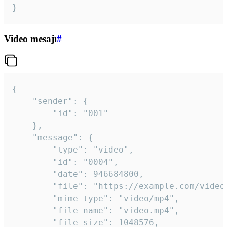
}
Video mesajı
#
{

	"sender": {

		"id": "001"

	},

	"message": {

		"type": "video",

		"id": "0004",

		"date": 946684800,

		"file": "https://example.com/video.mp4",

		"mime_type": "video/mp4",

		"file_name": "video.mp4",

		"file_size": 1048576,
