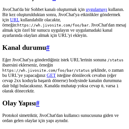
JivoChat'da bir Sohbet kanalı oluşturmak için
uygulamayı
kullanın.
Bir kez oluşturulduktan sonra, JivoChat'ya etkinlikler göndermek
için
URL
kullanılabilir olacaktır,
örneğin:
. JivoChat'dan mesaj
https://wh.jivosite.com/foo/bar
almak için özel bir sunucu uygulayın ve uygulamadaki kanal
ayarlarında olayları almak için URL'yi ekleyin.
Kanal durumu
#
Eğer JivoChat'ya gönderdiğiniz istek URL'lerinin sonuna
/status
ibaresini eklerseniz, örneğin
şeklinde, o zaman
https://wh.jivosite.com/foo/bar/status
bu URL'ye yapacağınız
GET
isteğine dönülecek cevabın (eğer
cevap 2xx koduyla başarılı dönerse) bodysinde kanalın durumuna
dair bilgi bulacaksınız. Kanalda muhatap yoksa cevap
, varsa
0
1
olarak dönecektir.
Olay Yapısı
#
Protokol simetriktir, JivoChat'dan kullanıcı sunucusuna giden ve
ordan gelen olaylar için yapı aynıdır.