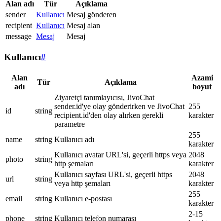
Alan adı
Tür
Açıklama
sender
Kullanıcı
Mesaj gönderen
recipient
Kullanıcı
Mesaj alan
message
Mesaj
Mesaj
Kullanıcı
#
Alan
Azami
Tür
Açıklama
adı
boyut
Ziyaretçi tanımlayıcısı, JivoChat
sender.id'ye olay gönderirken ve JivoChat
255
id
string
recipient.id'den olay alırken gerekli
karakter
parametre
255
name
string
Kullanıcı adı
karakter
Kullanıcı avatar URL'si, geçerli https veya
2048
photo
string
http şemaları
karakter
Kullanıcı sayfası URL'si, geçerli https
2048
url
string
veya http şemaları
karakter
255
email
string
Kullanıcı e-postası
karakter
2-15
phone
string
Kullanıcı telefon numarası