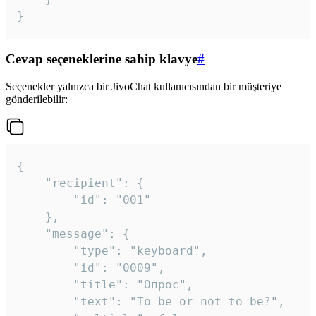
}
Cevap seçeneklerine sahip klavye
#
Seçenekler yalnızca bir JivoChat kullanıcısından bir müşteriye
gönderilebilir:
{

	"recipient": {

		"id": "001"

	},

	"message": {

		"type": "keyboard",

		"id": "0009",

		"title": "Опрос",

		"text": "To be or not to be?",
