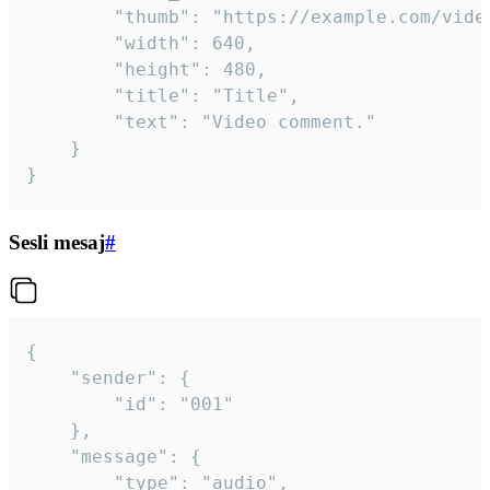
		"thumb": "https://example.com/video_thumb.png",

		"width": 640,

		"height": 480,

		"title": "Title",

		"text": "Video comment."

	}

}
Sesli mesaj
#
{

	"sender": {

		"id": "001"

	},

	"message": {

		"type": "audio",
