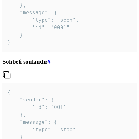
	},

	"message": {

		"type": "seen",

		"id": "0001"

	}

}
Sohbeti sonlandır
#
{

	"sender": {

		"id": "001"

	},

	"message": {

		"type": "stop"

	}
