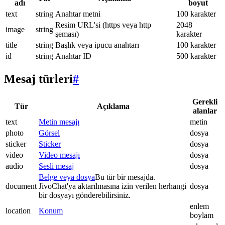
adı
boyut
text
string
Anahtar metni
100 karakter
Resim URL'si (https veya http
2048
image
string
şeması)
karakter
title
string
Başlık veya ipucu anahtarı
100 karakter
id
string
Anahtar ID
500 karakter
Mesaj türleri
#
Gerekli
Tür
Açıklama
alanlar
text
Metin mesajı
metin
photo
Görsel
dosya
sticker
Sticker
dosya
video
Video mesajı
dosya
audio
Sesli mesaj
dosya
Belge veya dosya
Bu tür bir mesajda.
document
JivoChat'ya aktarılmasına izin verilen herhangi
dosya
bir dosyayı gönderebilirsiniz.
enlem
location
Konum
boylam