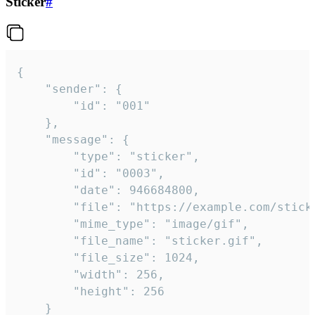
Sticker
#
{

	"sender": {

		"id": "001"

	},

	"message": {

		"type": "sticker",

		"id": "0003",

		"date": 946684800,

		"file": "https://example.com/sticker.gif",

		"mime_type": "image/gif",

		"file_name": "sticker.gif",

		"file_size": 1024,

		"width": 256,

		"height": 256

	}
