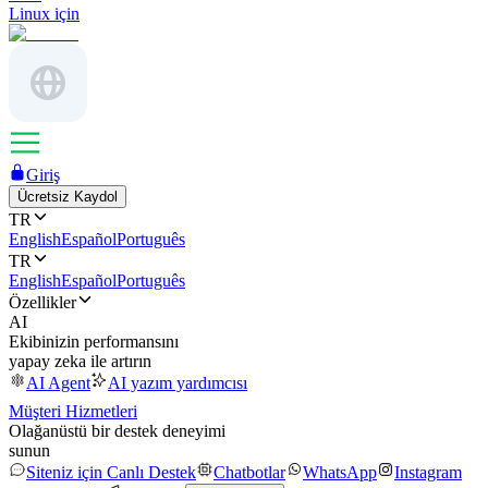
Linux için
Giriş
Ücretsiz Kaydol
TR
English
Español
Português
TR
English
Español
Português
Özellikler
AI
Ekibinizin performansını
yapay zeka ile artırın
AI Agent
AI yazım yardımcısı
Müşteri Hizmetleri
Olağanüstü bir destek deneyimi
sunun
Siteniz için Canlı Destek
Chatbotlar
WhatsApp
Instagram