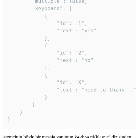
		"multiple": false,

		"keyboard": [

			{

				"id": "1",

				"text": "yes"

			},

			{

				"id": "2",

				"text": "no"

			},

			{

				"id": "X",

				"text": "need to think..."

			}

		]

	}

}
istemcinin böyle bir mesaja yanıtının
(klavye) dizisinden
keyboard