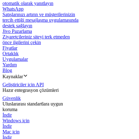
otomatik olarak yanıtlayın
WhatsApp
Satışlarınızı artırın ve müşterilerinizin
tercih ettiği mesajlaşma uygulamasında
destek sağlayın
Jivo Pazarlama
Ziyaretçileriniz siteyi terk etmeden
önce ilgilerini çekin
Fiyatlar
Ortaklık
Uygulamalar
Yardım
Blog
Kaynaklar
Geliştiriciler için API
Hazır entegrasyon çözümleri
Güvenlik
Uluslararası standartlara uygun
koruma
İndir
Windows için
İndir
Mac için
İndir