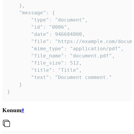
	},

	"message": {

		"type": "document",

		"id": "0006",

		"date": 946684800,

		"file": "https://example.com/document.pdf",

		"mime_type": "application/pdf",

		"file_name": "document.pdf",

		"file_size": 512,

		"title": "Title",

		"text": "Document comment."

	}

}
Konum
#