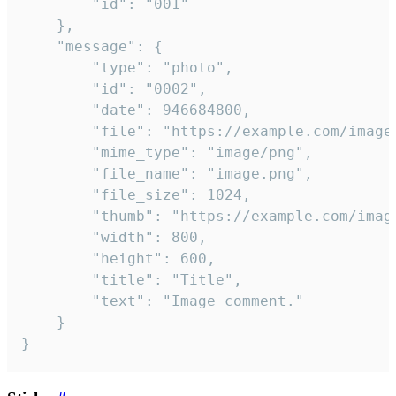
		"id": "001"

	},

	"message": {

		"type": "photo",

		"id": "0002",

		"date": 946684800,

		"file": "https://example.com/image.png",

		"mime_type": "image/png",

		"file_name": "image.png",

		"file_size": 1024,

		"thumb": "https://example.com/image_thumb.png",

		"width": 800,

		"height": 600,

		"title": "Title",

		"text": "Image comment."

	}

}