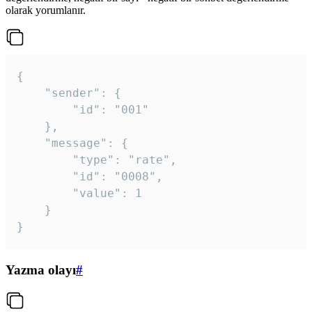
olarak yorumlanır.
{

	"sender": {

		"id": "001"

	},

	"message": {

		"type": "rate",

		"id": "0008",

		"value": 1

	}

}
Yazma olayı
#