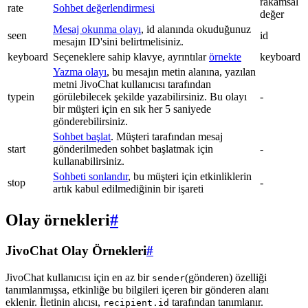
rakamsal
rate
Sohbet değerlendirmesi
değer
Mesaj okunma olayı
, id alanında okuduğunuz
seen
id
mesajın ID'sini belirtmelisiniz.
keyboard
Seçeneklere sahip klavye, ayrıntılar
örnekte
keyboard
Yazma olayı
, bu mesajın metin alanına, yazılan
metni JivoChat kullanıcısı tarafından
typein
görülebilecek şekilde yazabilirsiniz. Bu olayı
-
bir müşteri için en sık her 5 saniyede
gönderebilirsiniz.
Sohbet başlat
. Müşteri tarafından mesaj
start
gönderilmeden sohbet başlatmak için
-
kullanabilirsiniz.
Sohbeti sonlandır
, bu müşteri için etkinliklerin
stop
-
artık kabul edilmediğinin bir işareti
Olay örnekleri
#
JivoChat Olay Örnekleri
#
JivoChat kullanıcısı için en az bir
(gönderen) özelliği
sender
tanımlanmışsa, etkinliğe bu bilgileri içeren bir gönderen alanı
eklenir. İletinin alıcısı,
tarafından tanımlanır.
recipient.id