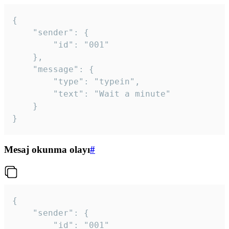
{

	"sender": {

		"id": "001"

	},

	"message": {

		"type": "typein",

		"text": "Wait a minute"

	}

}
Mesaj okunma olayı
#
{

	"sender": {

		"id": "001"
