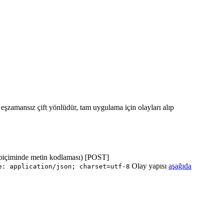
ı eşzamansız çift yönlüdür, tam uygulama için olayları alıp
biçiminde metin kodlaması) [POST]
Olay yapısı
aşağıda
e: application/json; charset=utf-8