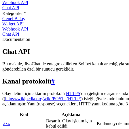
Webhook API
Chat API
Kategoriler
Genel Bakış
Widget API
Webhook API
Chat API
Documentation
Chat API
Bu makale, JivoChat ile entegre edilirken Sohbet kanalı aracılığıyla su
gönderebilen özel bir sunucu gereklidir.
Kanal protokolü
#
Olay iletimi için aktarım protokolü
HTTPS
'dir (geliştirme aşamasınd
((
https://wikipedia.org/wiki/POST_(HTTP)
) isteği gövdesinde bulunu
açıklanmıştır. Yanıt(response) seçenekleri, HTTP yanıt koduna göre 3 g
Kod
Açıklama
Başarılı. Olay işletim için
2xx
Kullanıcıyı iletim
kabul edildi