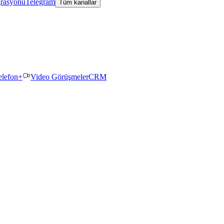
grasyonu
Telegram
Tüm kanallar
elefon+
Video Görüşmeler
CRM