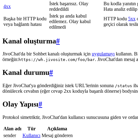
İstek başarısız. Olay
Bu kodla yanıtın 
4xx
reddedildi
Hata analiz edilip
İstek şu anda kabul
Başka bir HTTP kodu
HTTP kodu
5xx
o
edilemez. Olay kabul
veya bağlantı hatası
geçici olarak tes
edilmedi
Kanal oluşturma
#
JivoChat'da bir Sohbet kanalı oluşturmak için
uygulamayı
kullanın. B
örneğin:
. JivoChat'dan mesaj 
https://wh.jivosite.com/foo/bar
Kanal durumu
#
Eğer JivoChat'ya gönderdiğiniz istek URL'lerinin sonuna
ib
/status
dönülecek cevabın (eğer cevap 2xx koduyla başarılı dönerse) bodysi
Olay Yapısı
#
Protokol simetriktir, JivoChat'dan kullanıcı sunucusuna giden ve ordan 
Alan adı
Tür
Açıklama
sender
Kullanıcı
Mesaj gönderen