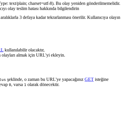
ype: text/plain; charset=utf-8). Bu olay yeniden gönderilmemelidir.
cıyı olay teslim hatası hakkında bilgilendirin
ralıklarla 3 defaya kadar tekrarlanması önerilir. Kullanıcıya olayın
RL
kullanılabilir olacaktır,
 olayları almak için URL'yi ekleyin.
şeklinde, o zaman bu URL'ye yapacağınız
GET
isteğine
tus
cevap
, varsa
olarak dönecektir.
0
1