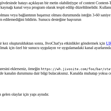
gövdesinde hatayı açıklayan bir metin olabilir(type of content Content-T
 kaynağı kanal veya program olarak tespit edilip düzeltilmelidir. Kullanı
lması veya bağlantının başarısız olması durumunda isteğin 3-60 saniye a
lim edilemediğini bildirin. Sunucu desteğine başvurun
ir kez oluşturulduktan sonra, JivoChat'ya etkinlikler göndermek için
U
almak için özel bir sunucu uygulayın ve uygulamadaki kanal ayarlarında
aresini eklerseniz, örneğin
https://wh.jivosite.com/foo/bar/sta
nde kanalın durumuna dair bilgi bulacaksınız. Kanalda muhatap yoksa 
gelen olaylar için yapı aynıdır.