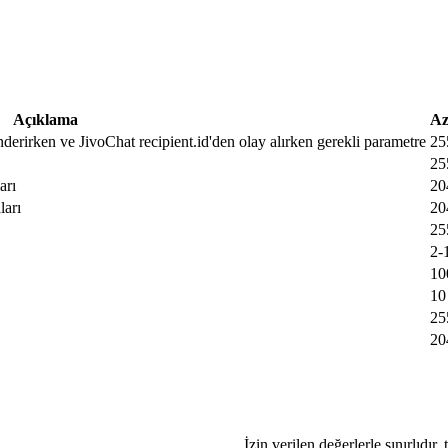
Açıklama
Az
nderirken ve JivoChat recipient.id'den olay alırken gerekli parametre
25
25
arı
20
ları
20
25
2-
10
10
25
20
İzin verilen değerlerle sınırlıdır