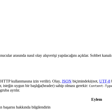
nucular arasında nasıl olay alışverişi yapılacağını açıklar. Sohbet kanal
a HTTP kullanmasına izin verilir). Olay,
JSON
biçimindeki(not,
UTF-8
r, isteğin uygun bir başlığa(header) sahip olması gerekir:
Content-Typ
ruba ayrılır.
Eylem
in başarısı hakkında bilgilendirin