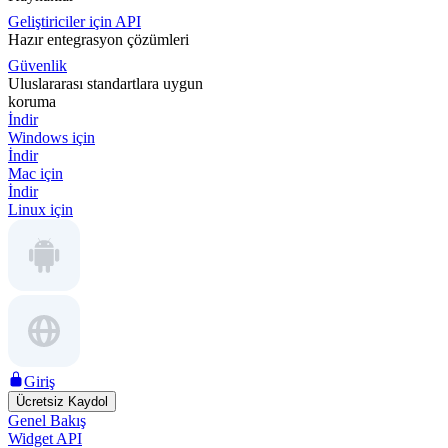
Geliştiriciler için API
Hazır entegrasyon çözümleri
Güvenlik
Uluslararası standartlara uygun
koruma
İndir
Windows için
İndir
Mac için
İndir
Linux için
Giriş
Ücretsiz Kaydol
Genel Bakış
Widget API