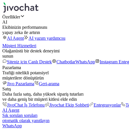
Özellikler
AI
Ekibinizin performansını
yapay zeka ile artırın
AI Agent
AI yazım yardımcısı
Müşteri Hizmetleri
Olağanüstü bir destek deneyimi
sunun
Siteniz için Canlı Destek
Chatbotlar
WhatsApp
Instagram Ente
Pazarlama
Trafiği nitelikli potansiyel
müşterilere dönüştürün
Jivo Pazarlama
Geri-arama
Satış
Daha fazla satış, daha yüksek sipariş tutarları
ve daha geniş bir müşteri kitlesi elde edin
JivoChat İş Telefonu
Jivochat Ekip Sohbeti
Entegrasyonlar
T
AI Agent
Sık sorulan soruları
otomatik olarak yanıtlayın
WhatsApp