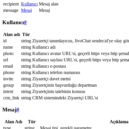
recipient
Kullanıcı
Mesaj alan
message
Mesaj
Mesaj
Kullanıcı
#
Alan adı
Tür
id
string
Ziyaretçi tanımlayıcısı, JivoChat sender.id'ye olay gö
name
string
Kullanıcı adı
photo
string
Kullanıcı avatar URL'si, geçerli https veya http şemal
url
string
Kullanıcı sayfası URL'si, geçerli https veya http şema
email
string
Kullanıcı e-postası
phone
string
Kullanıcı telefon numarası
invite
string
Ziyaretçi davet metni
group
string
Ziyaretçinin başvurduğu departman
intent
string
Ziyaretçinin talebinin konusu
crm_link
string
CRM sistemindeki Ziyaretçi URL'si
Mesaj
#
Alan Adı
Tür
Açıklama
type
string
Mesaj tipi, gerekli parametre