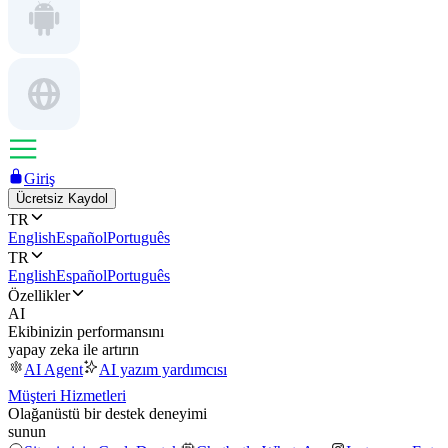
Giriş
Ücretsiz Kaydol
TR
English
Español
Português
TR
English
Español
Português
Özellikler
AI
Ekibinizin performansını
yapay zeka ile artırın
AI Agent
AI yazım yardımcısı
Müşteri Hizmetleri
Olağanüstü bir destek deneyimi
sunun