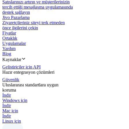
Satışlarınızı artırın ve müşterilerinizin
tercih ettiği mesajlaşma uygulamasında
destek sağlayın
Jivo Pazarlama
Ziyaretçileriniz siteyi terk etmeden
önce ilgilerini çekin
Fiyatlar
Ortaklık
Uygulamalar
Yardım
Blog
Kaynaklar
Geliştiriciler için API
Hazır entegrasyon çözümleri
Güvenlik
Uluslararası standartlara uygun
koruma
İndir
Windows için
İndir
Mac için
İndir
Linux için