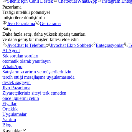
Siteniz için Canlı Destek
Chatbotlar
WhatsApp
Instagram Ente
Pazarlama
Trafiği nitelikli potansiyel
müşterilere dönüştürün
Jivo Pazarlama
Geri-arama
Satış
Daha fazla satış, daha yüksek sipariş tutarları
ve daha geniş bir müşteri kitlesi elde edin
JivoChat İş Telefonu
Jivochat Ekip Sohbeti
Entegrasyonlar
T
AI Agent
Sık sorulan soruları
otomatik olarak yanıtlayın
WhatsApp
Satışlarınızı artırın ve müşterilerinizin
tercih ettiği mesajlaşma uygulamasında
destek sağlayın
Jivo Pazarlama
Ziyaretçileriniz siteyi terk etmeden
önce ilgilerini çekin
Fiyatlar
Ortaklık
Uygulamalar
Yardım
Blog
Kaynaklar