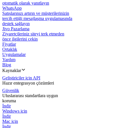
otomatik olarak yanıtlayın
WhatsApp
Satışlarınızı artırın ve müşterilerinizin
tercih ettiği mesajlaşma uygulamasında
destek sağlayın
Jivo Pazarlama
Ziyaretçileriniz siteyi terk etmeden
önce ilgilerini çekin
Fiyatlar
Ortaklık
Uygulamalar
Yardım
Blog
Kaynaklar
Geliştiriciler için API
Hazır entegrasyon çözümleri
Güvenlik
Uluslararası standartlara uygun
koruma
İndir
Windows için
İndir
Mac için
İndir