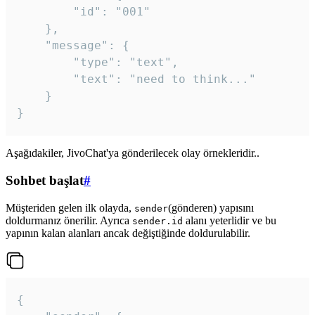
		"id": "001"

	},

	"message": {

		"type": "text",

		"text": "need to think..."

	}

Aşağıdakiler, JivoChat'ya gönderilecek olay örnekleridir..
Sohbet başlat
#
Müşteriden gelen ilk olayda,
(gönderen) yapısını
sender
doldurmanız önerilir. Ayrıca
alanı yeterlidir ve bu
sender.id
yapının kalan alanları ancak değiştiğinde doldurulabilir.
{
