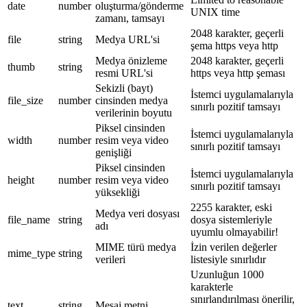
date
number
oluşturma/gönderme
UNIX time
zamanı, tamsayı
2048 karakter, geçerli
file
string
Medya URL'si
şema https veya http
Medya önizleme
2048 karakter, geçerli
thumb
string
resmi URL'si
https veya http şeması
Sekizli (bayt)
İstemci uygulamalarıyla
file_size
number
cinsinden medya
sınırlı pozitif tamsayı
verilerinin boyutu
Piksel cinsinden
İstemci uygulamalarıyla
width
number
resim veya video
sınırlı pozitif tamsayı
genişliği
Piksel cinsinden
İstemci uygulamalarıyla
height
number
resim veya video
sınırlı pozitif tamsayı
yüksekliği
2255 karakter, eski
Medya veri dosyası
file_name
string
dosya sistemleriyle
adı
uyumlu olmayabilir!
MIME türü medya
İzin verilen değerler
mime_type
string
verileri
listesiyle sınırlıdır
Uzunluğun 1000
karakterle
sınırlandırılması önerilir,
text
string
Mesaj metni