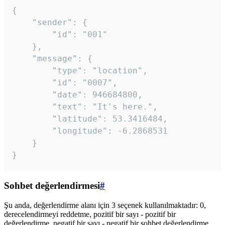
{

	"sender": {

		"id": "001"

	},

	"message": {

		"type": "location",

		"id": "0007",

		"date": 946684800,

		"text": "It's here.",

		"latitude": 53.3416484,

		"longitude": -6.2868531

	}

}
Sohbet değerlendirmesi
#
Şu anda, değerlendirme alanı için 3 seçenek kullanılmaktadır: 0,
derecelendirmeyi reddetme, pozitif bir sayı - pozitif bir
değerlendirme, negatif bir sayı - negatif bir sohbet değerlendirme