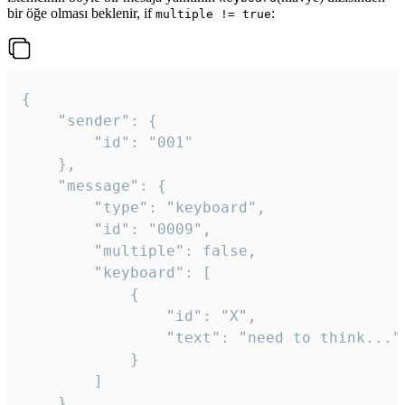
bir öğe olması beklenir, if
:
multiple != true
{

	"sender": {

		"id": "001"

	},

	"message": {

		"type": "keyboard",

		"id": "0009",

		"multiple": false,

		"keyboard": [

			{

				"id": "X",

				"text": "need to think..."

			}

		]

	}
