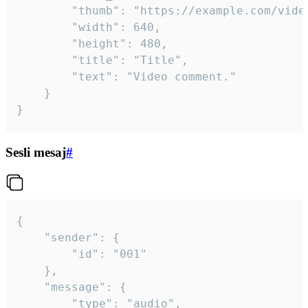
		"thumb": "https://example.com/video_thumb.png",

		"width": 640,

		"height": 480,

		"title": "Title",

		"text": "Video comment."

	}

}
Sesli mesaj
#
{

	"sender": {

		"id": "001"

	},

	"message": {

		"type": "audio",
