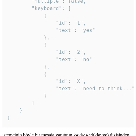
		"multiple": false,

		"keyboard": [

			{

				"id": "1",

				"text": "yes"

			},

			{

				"id": "2",

				"text": "no"

			},

			{

				"id": "X",

				"text": "need to think..."

			}

		]

	}

}
istemcinin böyle bir mesaja yanıtının
(klavye) dizisinden
keyboard