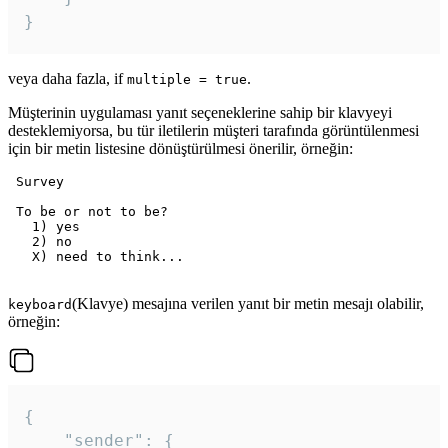
veya daha fazla, if
.
multiple = true
Müşterinin uygulaması yanıt seçeneklerine sahip bir klavyeyi
desteklemiyorsa, bu tür iletilerin müşteri tarafında görüntülenmesi
için bir metin listesine dönüştürülmesi önerilir, örneğin:
 Survey

 To be or not to be?

   1) yes

   2) no

   X) need to think...

(Klavye) mesajına verilen yanıt bir metin mesajı olabilir,
keyboard
örneğin:
{

	"sender": {
