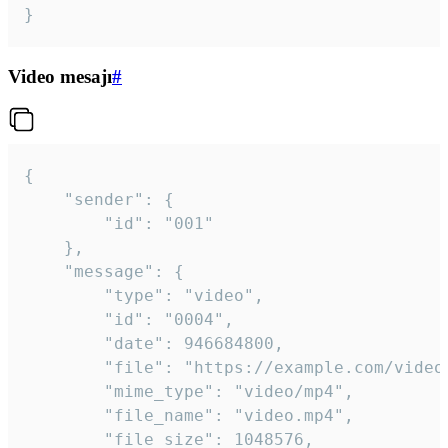
}
Video mesajı
#
{

	"sender": {

		"id": "001"

	},

	"message": {

		"type": "video",

		"id": "0004",

		"date": 946684800,

		"file": "https://example.com/video.mp4",

		"mime_type": "video/mp4",

		"file_name": "video.mp4",

		"file_size": 1048576,
