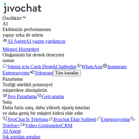
Özellikler
AI
Ekibinizin performansını
yapay zeka ile artırın
AI Agent
AI yazım yardımcısı
Müşteri Hizmetleri
Olağanüstü bir destek deneyimi
sunun
Siteniz için Canlı Destek
Chatbotlar
WhatsApp
Instagram
Entegrasyonu
Telegram
Tüm kanallar
Pazarlama
Trafiği nitelikli potansiyel
müşterilere dönüştürün
Jivo Pazarlama
Geri-arama
Satış
Daha fazla satış, daha yüksek sipariş tutarları
ve daha geniş bir müşteri kitlesi elde edin
JivoChat İş Telefonu
Jivochat Ekip Sohbeti
Entegrasyonlar
Telefon+
Video Görüşmeler
CRM
AI Agent
Sık sorulan soruları