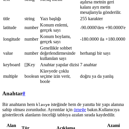
aşılırsa metnin geri
kalanı ayrı metin
mesajlarıyla gönderilir.
title
string
Yazı başlığı
255 karakter
Konum enlemi,
latitude
number
-90.0000'den +90.0000'e
gerçek sayı
Konum boylamı,
longitude
number
-180.0000 ila +180.0000
gerçek sayı
Genellikle sohbet
value
number
değerlendirmesinde
herhangi bir sayı
kullanılan sayı
keyboard
[]Key
Anahtar yapılar dizisi
7 anahtar
Klavyede çoklu
multiple
boolean
seçime izin verir,
doğru ya da yanlış
boole
Anahtar
#
Bir anahtarın hem
isteğinde hem de yanıtta bir yapı alanına
klavye
sahip olması zorunludur. Ayrıntılar için
örneğe
bakın.Kullanıcıya
gösterilecek alanların önceliği tabloya azalan sırada kaydedilir.
Alan
Azami
Tür
Açıklama