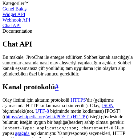
Kategoriler
Genel Bakış
Widget API
Webhook API
Chat API
Documentation
Chat API
Bu makale, JivoChat ile entegre edilirken Sohbet kanalı aracılığıyla
sunucular arasında nasıl olay alışverişi yapılacağını açıklar. Sohbet
kanalı eşzamansız çift yönlüdür, tam uygulama için olayları alıp
gönderebilen özel bir sunucu gereklidir.
Kanal protokolü
#
Olay iletimi için aktarım protokolü
HTTPS
'dir (geliştirme
aşamasında HTTP kullanmasına izin verilir). Olay,
JSON
biçimindeki(not,
UTF-8
biçiminde metin kodlaması) [POST]
((
https://wikipedia.org/wiki/POST_(HTTP)
) isteği gövdesinde
bulunur, isteğin uygun bir başlığa(header) sahip olması gerekir:
Olay
Content-Type: application/json; charset=utf-8
yapısı
aşağıda
açıklanmıştır. Yanıt(response) seçenekleri, HTTP