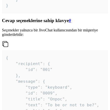
}
Cevap seçeneklerine sahip klavye
#
Seçenekler yalnızca bir JivoChat kullanıcısından bir müşteriye
gönderilebilir:
{

	"recipient": {

		"id": "001"

	},

	"message": {

		"type": "keyboard",

		"id": "0009",

		"title": "Опрос",

		"text": "To be or not to be?",
