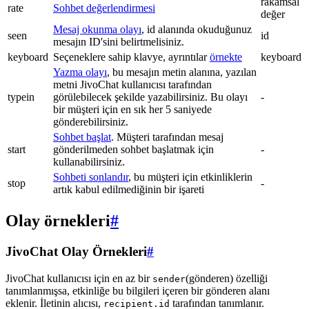
rakamsal
rate
Sohbet değerlendirmesi
değer
Mesaj okunma olayı
, id alanında okuduğunuz
seen
id
mesajın ID'sini belirtmelisiniz.
keyboard
Seçeneklere sahip klavye, ayrıntılar
örnekte
keyboard
Yazma olayı
, bu mesajın metin alanına, yazılan
metni JivoChat kullanıcısı tarafından
typein
görülebilecek şekilde yazabilirsiniz. Bu olayı
-
bir müşteri için en sık her 5 saniyede
gönderebilirsiniz.
Sohbet başlat
. Müşteri tarafından mesaj
start
gönderilmeden sohbet başlatmak için
-
kullanabilirsiniz.
Sohbeti sonlandır
, bu müşteri için etkinliklerin
stop
-
artık kabul edilmediğinin bir işareti
Olay örnekleri
#
JivoChat Olay Örnekleri
#
JivoChat kullanıcısı için en az bir
(gönderen) özelliği
sender
tanımlanmışsa, etkinliğe bu bilgileri içeren bir gönderen alanı
eklenir. İletinin alıcısı,
tarafından tanımlanır.
recipient.id