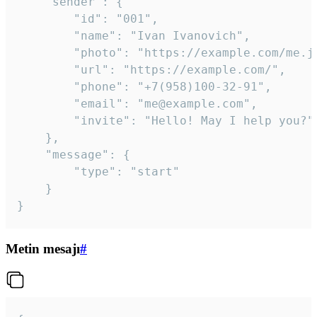
	"sender": {

		"id": "001",

		"name": "Ivan Ivanovich",

		"photo": "https://example.com/me.jpg",

		"url": "https://example.com/",

		"phone": "+7(958)100-32-91",

		"email": "me@example.com",

		"invite": "Hello! May I help you?"

	},

	"message": {

		"type": "start"

	}

}
Metin mesajı
#