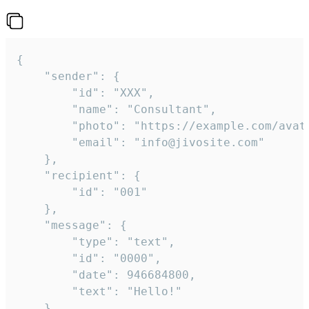
{

	"sender": {

		"id": "XXX",

		"name": "Consultant",

		"photo": "https://example.com/avatar.png",

		"email": "info@jivosite.com"

	},

	"recipient": {

		"id": "001"

	},

	"message": {

		"type": "text",

		"id": "0000",

		"date": 946684800,

		"text": "Hello!"

	}
