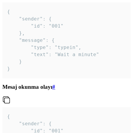
{

	"sender": {

		"id": "001"

	},

	"message": {

		"type": "typein",

		"text": "Wait a minute"

	}

}
Mesaj okunma olayı
#
{

	"sender": {

		"id": "001"
