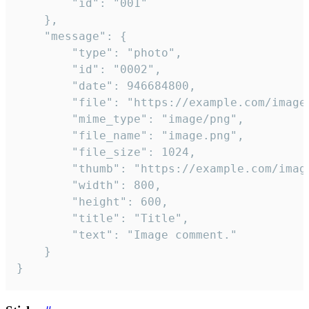
		"id": "001"

	},

	"message": {

		"type": "photo",

		"id": "0002",

		"date": 946684800,

		"file": "https://example.com/image.png",

		"mime_type": "image/png",

		"file_name": "image.png",

		"file_size": 1024,

		"thumb": "https://example.com/image_thumb.png",

		"width": 800,

		"height": 600,

		"title": "Title",

		"text": "Image comment."

	}

}