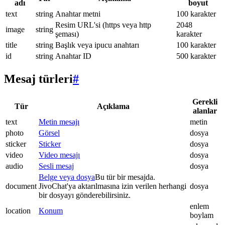
adı
boyut
text
string
Anahtar metni
100 karakter
Resim URL'si (https veya http
2048
image
string
şeması)
karakter
title
string
Başlık veya ipucu anahtarı
100 karakter
id
string
Anahtar ID
500 karakter
Mesaj türleri
#
Gerekli
Tür
Açıklama
alanlar
text
Metin mesajı
metin
photo
Görsel
dosya
sticker
Sticker
dosya
video
Video mesajı
dosya
audio
Sesli mesaj
dosya
Belge veya dosya
Bu tür bir mesajda.
document
JivoChat'ya aktarılmasına izin verilen herhangi
dosya
bir dosyayı gönderebilirsiniz.
enlem
location
Konum
boylam