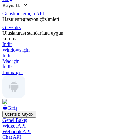
Kaynaklar
Geliştiriciler için API
Hazır entegrasyon çözümleri
Güvenlik
Uluslararası standartlara uygun
koruma
İndir
Windows için
İndir
Mac için
İndir
Linux için
Giriş
Ücretsiz Kaydol
Genel Bakış
Widget API
Webhook API
Chat API