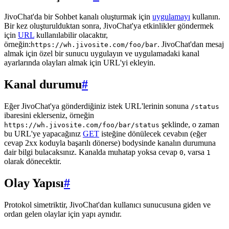
JivoChat'da bir Sohbet kanalı oluşturmak için
uygulamayı
kullanın.
Bir kez oluşturulduktan sonra, JivoChat'ya etkinlikler göndermek
için
URL
kullanılabilir olacaktır,
örneğin:
. JivoChat'dan mesaj
https://wh.jivosite.com/foo/bar
almak için özel bir sunucu uygulayın ve uygulamadaki kanal
ayarlarında olayları almak için URL'yi ekleyin.
Kanal durumu
#
Eğer JivoChat'ya gönderdiğiniz istek URL'lerinin sonuna
/status
ibaresini eklerseniz, örneğin
şeklinde, o zaman
https://wh.jivosite.com/foo/bar/status
bu URL'ye yapacağınız
GET
isteğine dönülecek cevabın (eğer
cevap 2xx koduyla başarılı dönerse) bodysinde kanalın durumuna
dair bilgi bulacaksınız. Kanalda muhatap yoksa cevap
, varsa
0
1
olarak dönecektir.
Olay Yapısı
#
Protokol simetriktir, JivoChat'dan kullanıcı sunucusuna giden ve
ordan gelen olaylar için yapı aynıdır.