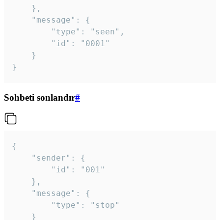
	},

	"message": {

		"type": "seen",

		"id": "0001"

	}

}
Sohbeti sonlandır
#
{

	"sender": {

		"id": "001"

	},

	"message": {

		"type": "stop"

	}
