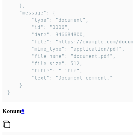
	},

	"message": {

		"type": "document",

		"id": "0006",

		"date": 946684800,

		"file": "https://example.com/document.pdf",

		"mime_type": "application/pdf",

		"file_name": "document.pdf",

		"file_size": 512,

		"title": "Title",

		"text": "Document comment."

	}

}
Konum
#