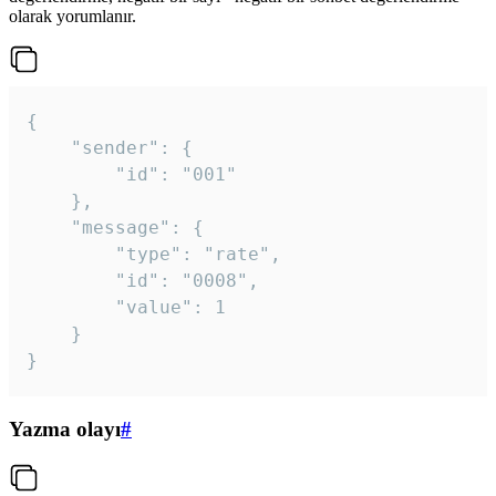
olarak yorumlanır.
{

	"sender": {

		"id": "001"

	},

	"message": {

		"type": "rate",

		"id": "0008",

		"value": 1

	}

}
Yazma olayı
#