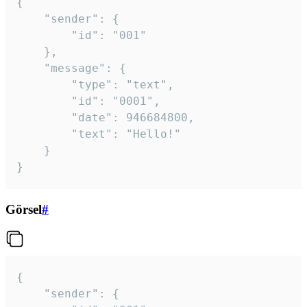
{

	"sender": {

		"id": "001"

	},

	"message": {

		"type": "text",

		"id": "0001",

		"date": 946684800,

		"text": "Hello!"

	}

}
Görsel
#
{

	"sender": {
