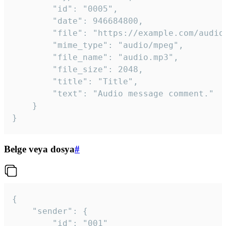
		"id": "0005",

		"date": 946684800,

		"file": "https://example.com/audio.mp3",

		"mime_type": "audio/mpeg",

		"file_name": "audio.mp3",

		"file_size": 2048,

		"title": "Title",

		"text": "Audio message comment."

	}

}
Belge veya dosya
#
{

	"sender": {

		"id": "001"
