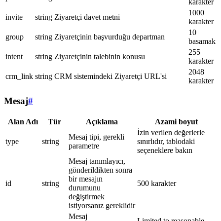
karakter
1000
invite
string
Ziyaretçi davet metni
karakter
10
group
string
Ziyaretçinin başvurduğu departman
basamak
255
intent
string
Ziyaretçinin talebinin konusu
karakter
2048
crm_link
string
CRM sistemindeki Ziyaretçi URL'si
karakter
Mesaj
#
Alan Adı
Tür
Açıklama
Azami boyut
İzin verilen değerlerle
Mesaj tipi, gerekli
type
string
sınırlıdır, tablodaki
parametre
seçeneklere bakın
Mesaj tanımlayıcı,
gönderildikten sonra
bir mesajın
id
string
500 karakter
durumunu
değiştirmek
istiyorsanız gereklidir
Mesaj
Limited to reasonable