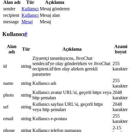
Alan adı
Tür
Açıklama
sender
Kullanıcı
Mesaj gönderen
recipient
Kullanıcı
Mesaj alan
message
Mesaj
Mesaj
Kullanıcı
#
Alan
Azami
Tür
Açıklama
adı
boyut
Ziyaretçi tanımlayıcısı, JivoChat
sender.id'ye olay gönderirken ve JivoChat
255
id
string
recipient.id'den olay alırken gerekli
karakter
parametre
255
name
string
Kullanıcı adı
karakter
Kullanıcı avatar URL'si, geçerli https veya
2048
photo
string
http şemaları
karakter
Kullanıcı sayfası URL'si, geçerli https
2048
url
string
veya http şemaları
karakter
255
email
string
Kullanıcı e-postası
karakter
2-15
phone
string
Kullanıcı telefon numarası