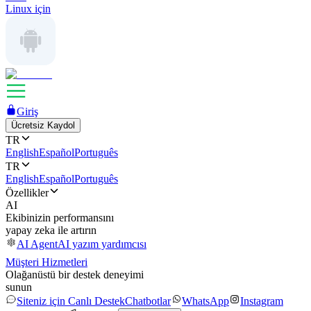
Linux için
Giriş
Ücretsiz Kaydol
TR
English
Español
Português
TR
English
Español
Português
Özellikler
AI
Ekibinizin performansını
yapay zeka ile artırın
AI Agent
AI yazım yardımcısı
Müşteri Hizmetleri
Olağanüstü bir destek deneyimi
sunun
Siteniz için Canlı Destek
Chatbotlar
WhatsApp
Instagram