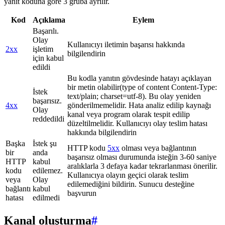
yanıt koduna göre 3 gruba ayrılır.
Kod
Açıklama
Eylem
Başarılı.
Olay
Kullanıcıyı iletimin başarısı hakkında
2xx
işletim
bilgilendirin
için kabul
edildi
Bu kodla yanıtın gövdesinde hatayı açıklayan
bir metin olabilir(type of content Content-Type:
İstek
text/plain; charset=utf-8). Bu olay yeniden
başarısız.
4xx
gönderilmemelidir. Hata analiz edilip kaynağı
Olay
kanal veya program olarak tespit edilip
reddedildi
düzeltilmelidir. Kullanıcıyı olay teslim hatası
hakkında bilgilendirin
Başka
İstek şu
HTTP kodu
5xx
olması veya bağlantının
bir
anda
başarısız olması durumunda isteğin 3-60 saniye
HTTP
kabul
aralıklarla 3 defaya kadar tekrarlanması önerilir.
kodu
edilemez.
Kullanıcıya olayın geçici olarak teslim
veya
Olay
edilemediğini bildirin. Sunucu desteğine
bağlantı
kabul
başvurun
hatası
edilmedi
Kanal oluşturma
#