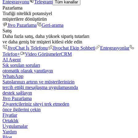
Entegrasyonu
Telegram
Tüm kanallar
Pazarlama
Trafiği nitelikli potansiyel
müşterilere dönüştürün
Jivo Pazarlama
Geri-arama
Satış
Daha fazla satış, daha yüksek sipariş tutarları
ve daha geniş bir müşteri kitlesi elde edin
JivoChat İş Telefonu
Jivochat Ekip Sohbeti
Entegrasyonlar
Telefon+
Video Görüşmeler
CRM
AI Agent
Sık sorulan soruları
otomatik olarak yanıtlayın
WhatsApp
Satışlarınızı artırın ve müşterilerinizin
tercih ettiği mesajlaşma uygulamasında
destek sağlayın
Jivo Pazarlama
Ziyaretçileriniz siteyi terk etmeden
önce ilgilerini çekin
Fiyatlar
Ortaklık
Uygulamalar
Yardım
Blog