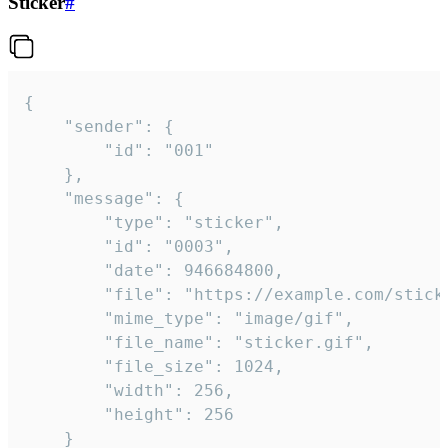
Sticker
#
{

	"sender": {

		"id": "001"

	},

	"message": {

		"type": "sticker",

		"id": "0003",

		"date": 946684800,

		"file": "https://example.com/sticker.gif",

		"mime_type": "image/gif",

		"file_name": "sticker.gif",

		"file_size": 1024,

		"width": 256,

		"height": 256

	}
