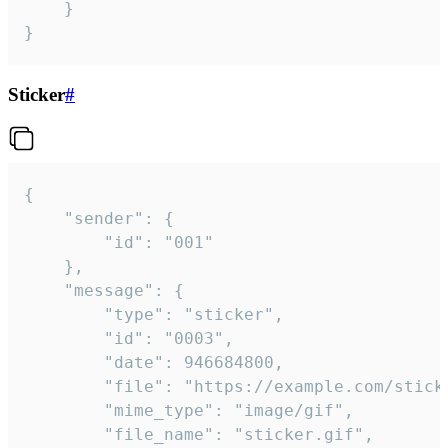
	}

}
Sticker
#
{

	"sender": {

		"id": "001"

	},

	"message": {

		"type": "sticker",

		"id": "0003",

		"date": 946684800,

		"file": "https://example.com/sticker.gif",

		"mime_type": "image/gif",

		"file_name": "sticker.gif",
