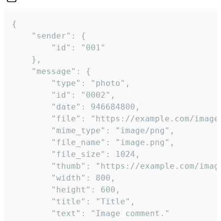
{

	"sender": {

		"id": "001"

	},

	"message": {

		"type": "photo",

		"id": "0002",

		"date": 946684800,

		"file": "https://example.com/image.png",

		"mime_type": "image/png",

		"file_name": "image.png",

		"file_size": 1024,

		"thumb": "https://example.com/image_thumb.png",

		"width": 800,

		"height": 600,

		"title": "Title",

		"text": "Image comment."
