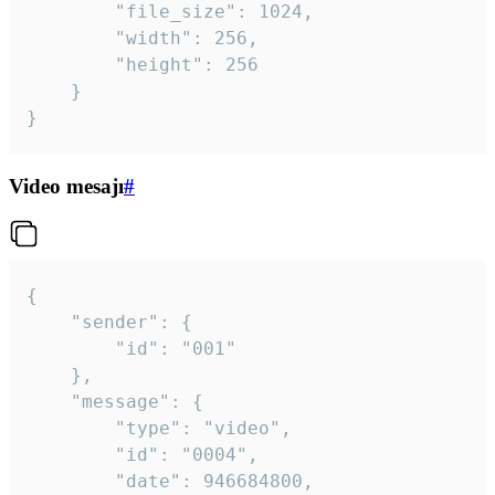
		"file_size": 1024,

		"width": 256,

		"height": 256

	}

}
Video mesajı
#
{

	"sender": {

		"id": "001"

	},

	"message": {

		"type": "video",

		"id": "0004",

		"date": 946684800,
