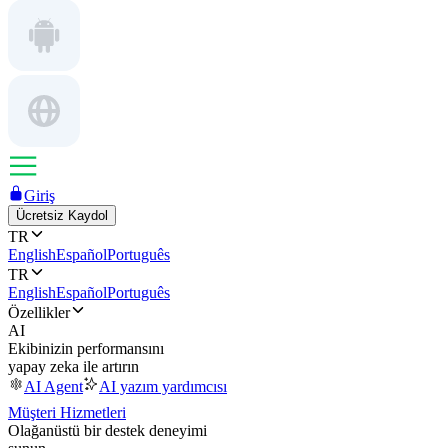
Giriş
Ücretsiz Kaydol
TR
English
Español
Português
TR
English
Español
Português
Özellikler
AI
Ekibinizin performansını
yapay zeka ile artırın
AI Agent
AI yazım yardımcısı
Müşteri Hizmetleri
Olağanüstü bir destek deneyimi