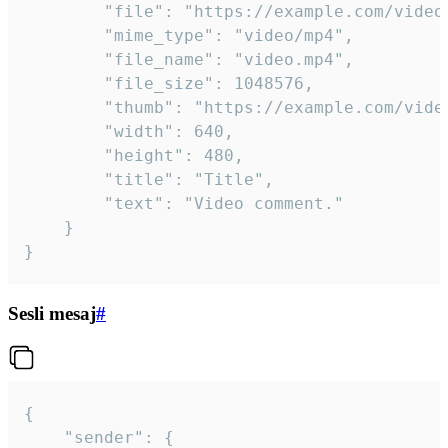
		"file": "https://example.com/video.mp4",

		"mime_type": "video/mp4",

		"file_name": "video.mp4",

		"file_size": 1048576,

		"thumb": "https://example.com/video_thumb.png",

		"width": 640,

		"height": 480,

		"title": "Title",

		"text": "Video comment."

	}

}
Sesli mesaj
#
{

	"sender": {
