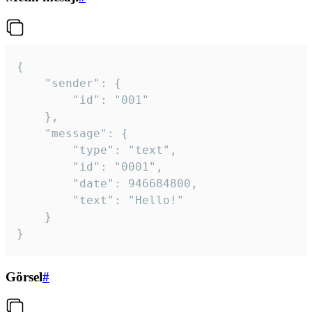
{

	"sender": {

		"id": "001"

	},

	"message": {

		"type": "text",

		"id": "0001",

		"date": 946684800,

		"text": "Hello!"

	}

}
Görsel
#