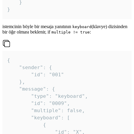
	}

}
istemcinin böyle bir mesaja yanıtının
(klavye) dizisinden
keyboard
bir öğe olması beklenir, if
:
multiple != true
{

	"sender": {

		"id": "001"

	},

	"message": {

		"type": "keyboard",

		"id": "0009",

		"multiple": false,

		"keyboard": [

			{

				"id": "X",
