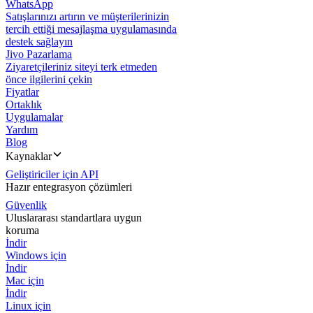
WhatsApp
Satışlarınızı artırın ve müşterilerinizin
tercih ettiği mesajlaşma uygulamasında
destek sağlayın
Jivo Pazarlama
Ziyaretçileriniz siteyi terk etmeden
önce ilgilerini çekin
Fiyatlar
Ortaklık
Uygulamalar
Yardım
Blog
Kaynaklar
Geliştiriciler için API
Hazır entegrasyon çözümleri
Güvenlik
Uluslararası standartlara uygun
koruma
İndir
Windows için
İndir
Mac için
İndir
Linux için