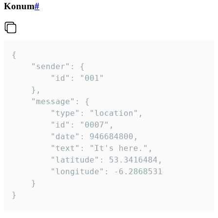
Konum
#
{

	"sender": {

		"id": "001"

	},

	"message": {

		"type": "location",

		"id": "0007",

		"date": 946684800,

		"text": "It's here.",

		"latitude": 53.3416484,

		"longitude": -6.2868531

	}

}