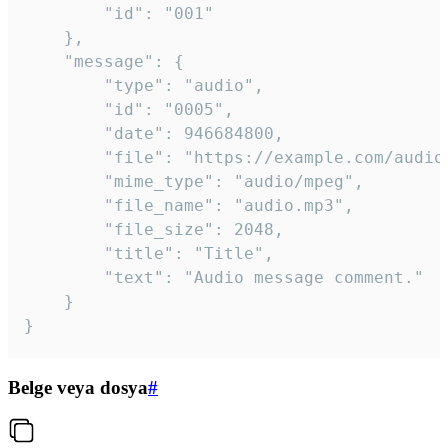
		"id": "001"

	},

	"message": {

		"type": "audio",

		"id": "0005",

		"date": 946684800,

		"file": "https://example.com/audio.mp3",

		"mime_type": "audio/mpeg",

		"file_name": "audio.mp3",

		"file_size": 2048,

		"title": "Title",

		"text": "Audio message comment."

	}

}
Belge veya dosya
#