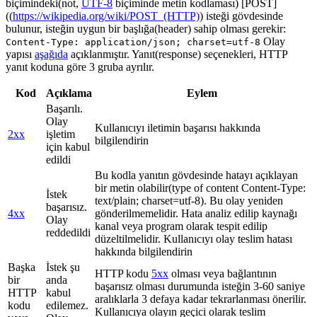
biçimindeki(not,
UTF-8
biçiminde metin kodlaması) [POST]
((
https://wikipedia.org/wiki/POST_(HTTP)
) isteği gövdesinde
bulunur, isteğin uygun bir başlığa(header) sahip olması gerekir:
Olay
Content-Type: application/json; charset=utf-8
yapısı
aşağıda
açıklanmıştır. Yanıt(response) seçenekleri, HTTP
yanıt koduna göre 3 gruba ayrılır.
Kod
Açıklama
Eylem
Başarılı.
Olay
Kullanıcıyı iletimin başarısı hakkında
2xx
işletim
bilgilendirin
için kabul
edildi
Bu kodla yanıtın gövdesinde hatayı açıklayan
bir metin olabilir(type of content Content-Type:
İstek
text/plain; charset=utf-8). Bu olay yeniden
başarısız.
4xx
gönderilmemelidir. Hata analiz edilip kaynağı
Olay
kanal veya program olarak tespit edilip
reddedildi
düzeltilmelidir. Kullanıcıyı olay teslim hatası
hakkında bilgilendirin
Başka
İstek şu
HTTP kodu
5xx
olması veya bağlantının
bir
anda
başarısız olması durumunda isteğin 3-60 saniye
HTTP
kabul
aralıklarla 3 defaya kadar tekrarlanması önerilir.
kodu
edilemez.
Kullanıcıya olayın geçici olarak teslim