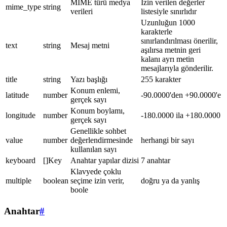
MIME türü medya
İzin verilen değerler
mime_type
string
verileri
listesiyle sınırlıdır
Uzunluğun 1000
karakterle
sınırlandırılması önerilir,
text
string
Mesaj metni
aşılırsa metnin geri
kalanı ayrı metin
mesajlarıyla gönderilir.
title
string
Yazı başlığı
255 karakter
Konum enlemi,
latitude
number
-90.0000'den +90.0000'e
gerçek sayı
Konum boylamı,
longitude
number
-180.0000 ila +180.0000
gerçek sayı
Genellikle sohbet
value
number
değerlendirmesinde
herhangi bir sayı
kullanılan sayı
keyboard
[]Key
Anahtar yapılar dizisi
7 anahtar
Klavyede çoklu
multiple
boolean
seçime izin verir,
doğru ya da yanlış
boole
Anahtar
#