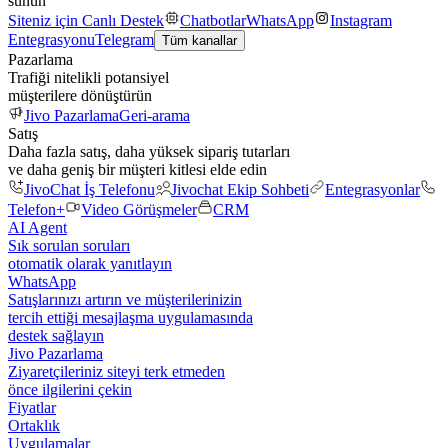
sunun
Siteniz için Canlı Destek
Chatbotlar
WhatsApp
Instagram
Entegrasyonu
Telegram
Tüm kanallar
Pazarlama
Trafiği nitelikli potansiyel
müşterilere dönüştürün
Jivo Pazarlama
Geri-arama
Satış
Daha fazla satış, daha yüksek sipariş tutarları
ve daha geniş bir müşteri kitlesi elde edin
JivoChat İş Telefonu
Jivochat Ekip Sohbeti
Entegrasyonlar
Telefon+
Video Görüşmeler
CRM
AI Agent
Sık sorulan soruları
otomatik olarak yanıtlayın
WhatsApp
Satışlarınızı artırın ve müşterilerinizin
tercih ettiği mesajlaşma uygulamasında
destek sağlayın
Jivo Pazarlama
Ziyaretçileriniz siteyi terk etmeden
önce ilgilerini çekin
Fiyatlar
Ortaklık
Uygulamalar