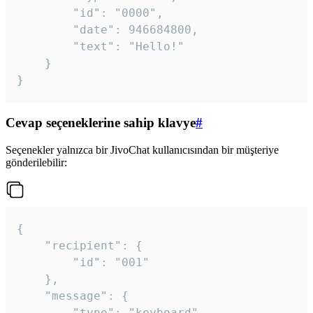
		"id": "0000",

		"date": 946684800,

		"text": "Hello!"

	}

}
Cevap seçeneklerine sahip klavye
#
Seçenekler yalnızca bir JivoChat kullanıcısından bir müşteriye
gönderilebilir:
{

	"recipient": {

		"id": "001"

	},

	"message": {

		"type": "keyboard",
