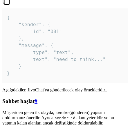
{

	"sender": {

		"id": "001"

	},

	"message": {

		"type": "text",

		"text": "need to think..."

	}

Aşağıdakiler, JivoChat'ya gönderilecek olay örnekleridir..
Sohbet başlat
#
Müşteriden gelen ilk olayda,
(gönderen) yapısını
sender
doldurmanız önerilir. Ayrıca
alanı yeterlidir ve bu
sender.id
yapının kalan alanları ancak değiştiğinde doldurulabilir.