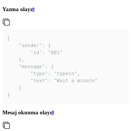
Yazma olayı
#
{

	"sender": {

		"id": "001"

	},

	"message": {

		"type": "typein",

		"text": "Wait a minute"

	}

}
Mesaj okunma olayı
#