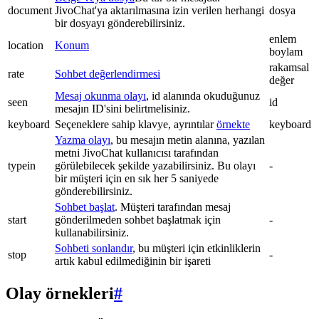
document
JivoChat'ya aktarılmasına izin verilen herhangi
dosya
bir dosyayı gönderebilirsiniz.
enlem
location
Konum
boylam
rakamsal
rate
Sohbet değerlendirmesi
değer
Mesaj okunma olayı
, id alanında okuduğunuz
seen
id
mesajın ID'sini belirtmelisiniz.
keyboard
Seçeneklere sahip klavye, ayrıntılar
örnekte
keyboard
Yazma olayı
, bu mesajın metin alanına, yazılan
metni JivoChat kullanıcısı tarafından
typein
görülebilecek şekilde yazabilirsiniz. Bu olayı
-
bir müşteri için en sık her 5 saniyede
gönderebilirsiniz.
Sohbet başlat
. Müşteri tarafından mesaj
start
gönderilmeden sohbet başlatmak için
-
kullanabilirsiniz.
Sohbeti sonlandır
, bu müşteri için etkinliklerin
stop
-
artık kabul edilmediğinin bir işareti
Olay örnekleri
#