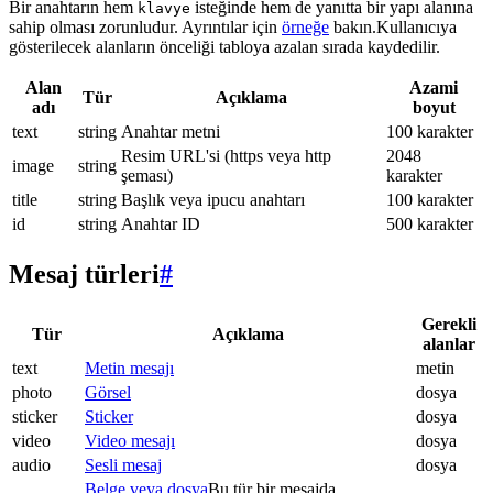
Bir anahtarın hem
isteğinde hem de yanıtta bir yapı alanına
klavye
sahip olması zorunludur. Ayrıntılar için
örneğe
bakın.Kullanıcıya
gösterilecek alanların önceliği tabloya azalan sırada kaydedilir.
Alan
Azami
Tür
Açıklama
adı
boyut
text
string
Anahtar metni
100 karakter
Resim URL'si (https veya http
2048
image
string
şeması)
karakter
title
string
Başlık veya ipucu anahtarı
100 karakter
id
string
Anahtar ID
500 karakter
Mesaj türleri
#
Gerekli
Tür
Açıklama
alanlar
text
Metin mesajı
metin
photo
Görsel
dosya
sticker
Sticker
dosya
video
Video mesajı
dosya
audio
Sesli mesaj
dosya
Belge veya dosya
Bu tür bir mesajda.