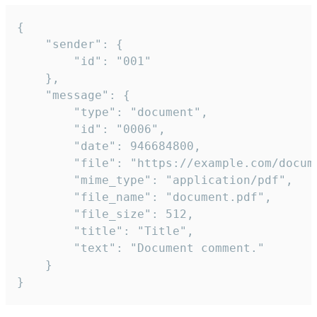
{

	"sender": {

		"id": "001"

	},

	"message": {

		"type": "document",

		"id": "0006",

		"date": 946684800,

		"file": "https://example.com/document.pdf",

		"mime_type": "application/pdf",

		"file_name": "document.pdf",

		"file_size": 512,

		"title": "Title",

		"text": "Document comment."

	}

}