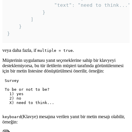
				"text": "need to think..."

			}

		]

	}

veya daha fazla, if
.
multiple = true
Müşterinin uygulaması yanıt seçeneklerine sahip bir klavyeyi
desteklemiyorsa, bu tür iletilerin müşteri tarafında görüntülenmesi
için bir metin listesine dönüştürülmesi önerilir, örneğin:
 Survey

 To be or not to be?

   1) yes

   2) no

   X) need to think...

(Klavye) mesajına verilen yanıt bir metin mesajı olabilir,
keyboard
örneğin: