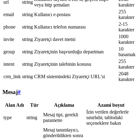
url
string
veya http şemaları
karakter
255
email
string
Kullanıcı e-postası
karakter
2-15
phone
string
Kullanıcı telefon numarası
karakter
1000
invite
string
Ziyaretçi davet metni
karakter
10
group
string
Ziyaretçinin başvurduğu departman
basamak
255
intent
string
Ziyaretçinin talebinin konusu
karakter
2048
crm_link
string
CRM sistemindeki Ziyaretçi URL'si
karakter
Mesaj
#
Alan Adı
Tür
Açıklama
Azami boyut
İzin verilen değerlerle
Mesaj tipi, gerekli
type
string
sınırlıdır, tablodaki
parametre
seçeneklere bakın
Mesaj tanımlayıcı,
gönderildikten sonra