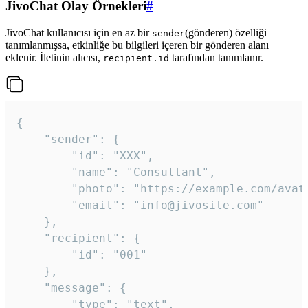
JivoChat Olay Örnekleri
#
JivoChat kullanıcısı için en az bir
(gönderen) özelliği
sender
tanımlanmışsa, etkinliğe bu bilgileri içeren bir gönderen alanı
eklenir. İletinin alıcısı,
tarafından tanımlanır.
recipient.id
{

	"sender": {

		"id": "XXX",

		"name": "Consultant",

		"photo": "https://example.com/avatar.png",

		"email": "info@jivosite.com"

	},

	"recipient": {

		"id": "001"

	},

	"message": {

		"type": "text",
