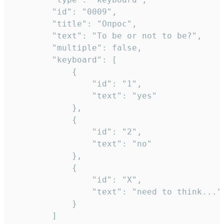
		"id": "0009",

		"title": "Опрос",

		"text": "To be or not to be?",

		"multiple": false,

		"keyboard": [

			{

				"id": "1",

				"text": "yes"

			},

			{

				"id": "2",

				"text": "no"

			},

			{

				"id": "X",

				"text": "need to think..."

			}

		]
