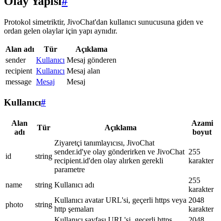
Olay Yapısı
#
Protokol simetriktir, JivoChat'dan kullanıcı sunucusuna giden ve
ordan gelen olaylar için yapı aynıdır.
Alan adı
Tür
Açıklama
sender
Kullanıcı
Mesaj gönderen
recipient
Kullanıcı
Mesaj alan
message
Mesaj
Mesaj
Kullanıcı
#
Alan
Azami
Tür
Açıklama
adı
boyut
Ziyaretçi tanımlayıcısı, JivoChat
sender.id'ye olay gönderirken ve JivoChat
255
id
string
recipient.id'den olay alırken gerekli
karakter
parametre
255
name
string
Kullanıcı adı
karakter
Kullanıcı avatar URL'si, geçerli https veya
2048
photo
string
http şemaları
karakter
Kullanıcı sayfası URL'si, geçerli https
2048