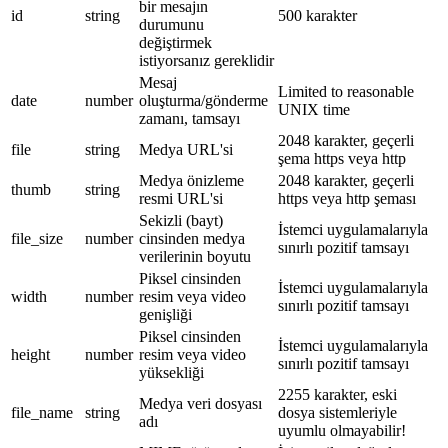
bir mesajın
id
string
500 karakter
durumunu
değiştirmek
istiyorsanız gereklidir
Mesaj
Limited to reasonable
date
number
oluşturma/gönderme
UNIX time
zamanı, tamsayı
2048 karakter, geçerli
file
string
Medya URL'si
şema https veya http
Medya önizleme
2048 karakter, geçerli
thumb
string
resmi URL'si
https veya http şeması
Sekizli (bayt)
İstemci uygulamalarıyla
file_size
number
cinsinden medya
sınırlı pozitif tamsayı
verilerinin boyutu
Piksel cinsinden
İstemci uygulamalarıyla
width
number
resim veya video
sınırlı pozitif tamsayı
genişliği
Piksel cinsinden
İstemci uygulamalarıyla
height
number
resim veya video
sınırlı pozitif tamsayı
yüksekliği
2255 karakter, eski
Medya veri dosyası
file_name
string
dosya sistemleriyle
adı
uyumlu olmayabilir!