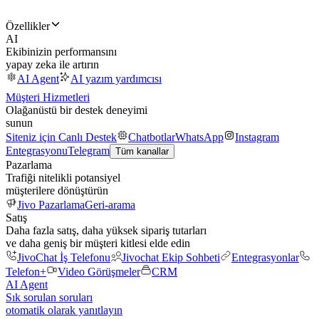
Özellikler
AI
Ekibinizin performansını
yapay zeka ile artırın
AI Agent
AI yazım yardımcısı
Müşteri Hizmetleri
Olağanüstü bir destek deneyimi
sunun
Siteniz için Canlı Destek
Chatbotlar
WhatsApp
Instagram
Entegrasyonu
Telegram
Tüm kanallar
Pazarlama
Trafiği nitelikli potansiyel
müşterilere dönüştürün
Jivo Pazarlama
Geri-arama
Satış
Daha fazla satış, daha yüksek sipariş tutarları
ve daha geniş bir müşteri kitlesi elde edin
JivoChat İş Telefonu
Jivochat Ekip Sohbeti
Entegrasyonlar
Telefon+
Video Görüşmeler
CRM
AI Agent
Sık sorulan soruları
otomatik olarak yanıtlayın