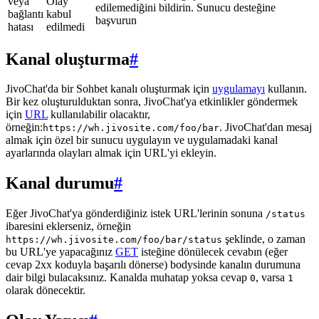
veya
Olay
edilemediğini bildirin. Sunucu desteğine
bağlantı
kabul
başvurun
hatası
edilmedi
Kanal oluşturma
#
JivoChat'da bir Sohbet kanalı oluşturmak için
uygulamayı
kullanın.
Bir kez oluşturulduktan sonra, JivoChat'ya etkinlikler göndermek
için
URL
kullanılabilir olacaktır,
örneğin:
. JivoChat'dan mesaj
https://wh.jivosite.com/foo/bar
almak için özel bir sunucu uygulayın ve uygulamadaki kanal
ayarlarında olayları almak için URL'yi ekleyin.
Kanal durumu
#
Eğer JivoChat'ya gönderdiğiniz istek URL'lerinin sonuna
/status
ibaresini eklerseniz, örneğin
şeklinde, o zaman
https://wh.jivosite.com/foo/bar/status
bu URL'ye yapacağınız
GET
isteğine dönülecek cevabın (eğer
cevap 2xx koduyla başarılı dönerse) bodysinde kanalın durumuna
dair bilgi bulacaksınız. Kanalda muhatap yoksa cevap
, varsa
0
1
olarak dönecektir.