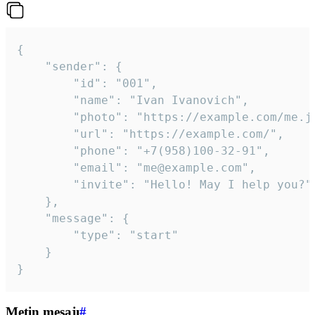
{

	"sender": {

		"id": "001",

		"name": "Ivan Ivanovich",

		"photo": "https://example.com/me.jpg",

		"url": "https://example.com/",

		"phone": "+7(958)100-32-91",

		"email": "me@example.com",

		"invite": "Hello! May I help you?"

	},

	"message": {

		"type": "start"

	}

}
Metin mesajı
#