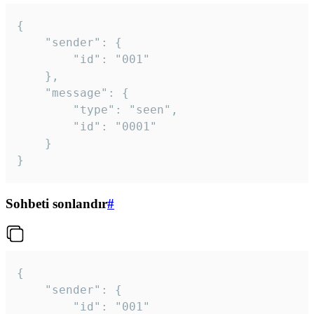
{

	"sender": {

		"id": "001"

	},

	"message": {

		"type": "seen",

		"id": "0001"

	}

}
Sohbeti sonlandır
#
{

	"sender": {

		"id": "001"
