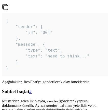
{

	"sender": {

		"id": "001"

	},

	"message": {

		"type": "text",

		"text": "need to think..."

	}

Aşağıdakiler, JivoChat'ya gönderilecek olay örnekleridir..
Sohbet başlat
#
Müşteriden gelen ilk olayda,
(gönderen) yapısını
sender
doldurmanız önerilir. Ayrıca
alanı yeterlidir ve bu
sender.id
yapının kalan alanları ancak değiştiğinde doldurulabilir.