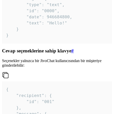
		"type": "text",

		"id": "0000",

		"date": 946684800,

		"text": "Hello!"

	}

}
Cevap seçeneklerine sahip klavye
#
Seçenekler yalnızca bir JivoChat kullanıcısından bir müşteriye
gönderilebilir:
{

	"recipient": {

		"id": "001"

	},

	"message": {
