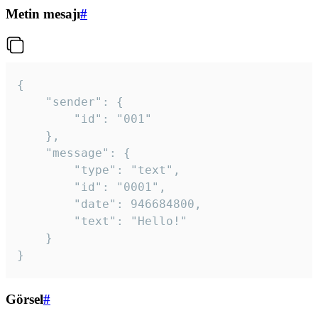
Metin mesajı
#
{

	"sender": {

		"id": "001"

	},

	"message": {

		"type": "text",

		"id": "0001",

		"date": 946684800,

		"text": "Hello!"

	}

}
Görsel
#