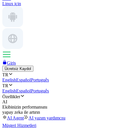
Linux için
Giriş
Ücretsiz Kaydol
TR
English
Español
Português
TR
English
Español
Português
Özellikler
AI
Ekibinizin performansını
yapay zeka ile artırın
AI Agent
AI yazım yardımcısı
Müşteri Hizmetleri