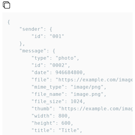
{

	"sender": {

		"id": "001"

	},

	"message": {

		"type": "photo",

		"id": "0002",

		"date": 946684800,

		"file": "https://example.com/image.png",

		"mime_type": "image/png",

		"file_name": "image.png",

		"file_size": 1024,

		"thumb": "https://example.com/image_thumb.png",

		"width": 800,

		"height": 600,

		"title": "Title",
