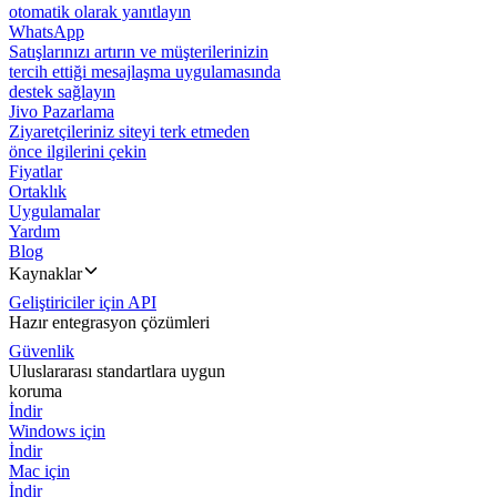
otomatik olarak yanıtlayın
WhatsApp
Satışlarınızı artırın ve müşterilerinizin
tercih ettiği mesajlaşma uygulamasında
destek sağlayın
Jivo Pazarlama
Ziyaretçileriniz siteyi terk etmeden
önce ilgilerini çekin
Fiyatlar
Ortaklık
Uygulamalar
Yardım
Blog
Kaynaklar
Geliştiriciler için API
Hazır entegrasyon çözümleri
Güvenlik
Uluslararası standartlara uygun
koruma
İndir
Windows için
İndir
Mac için
İndir