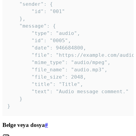
	"sender": {

		"id": "001"

	},

	"message": {

		"type": "audio",

		"id": "0005",

		"date": 946684800,

		"file": "https://example.com/audio.mp3",

		"mime_type": "audio/mpeg",

		"file_name": "audio.mp3",

		"file_size": 2048,

		"title": "Title",

		"text": "Audio message comment."

	}

}
Belge veya dosya
#