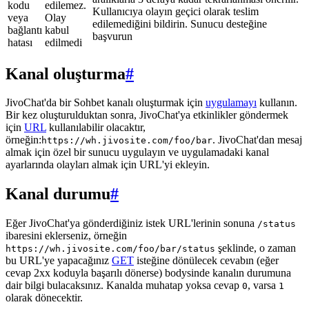
kodu
edilemez.
Kullanıcıya olayın geçici olarak teslim
veya
Olay
edilemediğini bildirin. Sunucu desteğine
bağlantı
kabul
başvurun
hatası
edilmedi
Kanal oluşturma
#
JivoChat'da bir Sohbet kanalı oluşturmak için
uygulamayı
kullanın.
Bir kez oluşturulduktan sonra, JivoChat'ya etkinlikler göndermek
için
URL
kullanılabilir olacaktır,
örneğin:
. JivoChat'dan mesaj
https://wh.jivosite.com/foo/bar
almak için özel bir sunucu uygulayın ve uygulamadaki kanal
ayarlarında olayları almak için URL'yi ekleyin.
Kanal durumu
#
Eğer JivoChat'ya gönderdiğiniz istek URL'lerinin sonuna
/status
ibaresini eklerseniz, örneğin
şeklinde, o zaman
https://wh.jivosite.com/foo/bar/status
bu URL'ye yapacağınız
GET
isteğine dönülecek cevabın (eğer
cevap 2xx koduyla başarılı dönerse) bodysinde kanalın durumuna
dair bilgi bulacaksınız. Kanalda muhatap yoksa cevap
, varsa
0
1
olarak dönecektir.