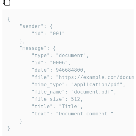
{

	"sender": {

		"id": "001"

	},

	"message": {

		"type": "document",

		"id": "0006",

		"date": 946684800,

		"file": "https://example.com/document.pdf",

		"mime_type": "application/pdf",

		"file_name": "document.pdf",

		"file_size": 512,

		"title": "Title",

		"text": "Document comment."

	}

}