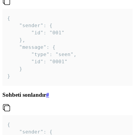
{

	"sender": {

		"id": "001"

	},

	"message": {

		"type": "seen",

		"id": "0001"

	}

}
Sohbeti sonlandır
#
{

	"sender": {
