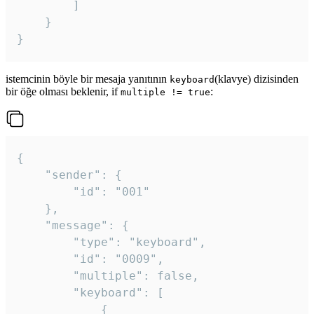
		]

	}

}
istemcinin böyle bir mesaja yanıtının
(klavye) dizisinden
keyboard
bir öğe olması beklenir, if
:
multiple != true
{

	"sender": {

		"id": "001"

	},

	"message": {

		"type": "keyboard",

		"id": "0009",

		"multiple": false,

		"keyboard": [

			{
