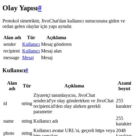
Olay Yapısı
#
Protokol simetriktir, JivoChat'dan kullanıcı sunucusuna giden ve
ordan gelen olaylar için yapı aynıdır.
Alan adı
Tür
Açıklama
sender
Kullanıcı
Mesaj gönderen
recipient
Kullanıcı
Mesaj alan
message
Mesaj
Mesaj
Kullanıcı
#
Alan
Azami
Tür
Açıklama
adı
boyut
Ziyaretçi tanımlayıcısı, JivoChat
sender.id'ye olay gönderirken ve JivoChat
255
id
string
recipient.id'den olay alırken gerekli
karakter
parametre
255
name
string
Kullanıcı adı
karakter
Kullanıcı avatar URL'si, geçerli https veya
2048
photo
string
http şemaları
karakter