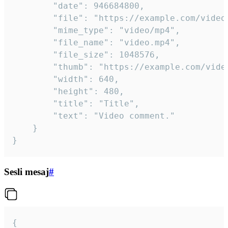
		"date": 946684800,

		"file": "https://example.com/video.mp4",

		"mime_type": "video/mp4",

		"file_name": "video.mp4",

		"file_size": 1048576,

		"thumb": "https://example.com/video_thumb.png",

		"width": 640,

		"height": 480,

		"title": "Title",

		"text": "Video comment."

	}

}
Sesli mesaj
#
{
