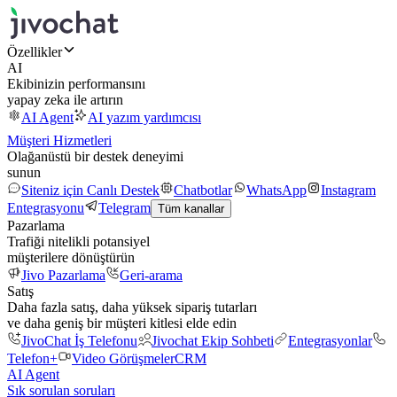
Özellikler
AI
Ekibinizin performansını
yapay zeka ile artırın
AI Agent
AI yazım yardımcısı
Müşteri Hizmetleri
Olağanüstü bir destek deneyimi
sunun
Siteniz için Canlı Destek
Chatbotlar
WhatsApp
Instagram
Entegrasyonu
Telegram
Tüm kanallar
Pazarlama
Trafiği nitelikli potansiyel
müşterilere dönüştürün
Jivo Pazarlama
Geri-arama
Satış
Daha fazla satış, daha yüksek sipariş tutarları
ve daha geniş bir müşteri kitlesi elde edin
JivoChat İş Telefonu
Jivochat Ekip Sohbeti
Entegrasyonlar
Telefon+
Video Görüşmeler
CRM
AI Agent
Sık sorulan soruları