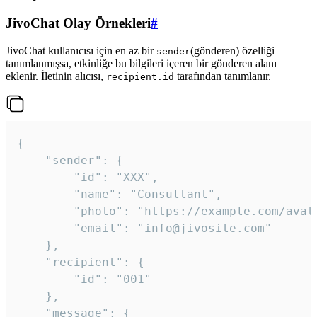
JivoChat Olay Örnekleri
#
JivoChat kullanıcısı için en az bir
(gönderen) özelliği
sender
tanımlanmışsa, etkinliğe bu bilgileri içeren bir gönderen alanı
eklenir. İletinin alıcısı,
tarafından tanımlanır.
recipient.id
{

	"sender": {

		"id": "XXX",

		"name": "Consultant",

		"photo": "https://example.com/avatar.png",

		"email": "info@jivosite.com"

	},

	"recipient": {

		"id": "001"

	},

	"message": {
