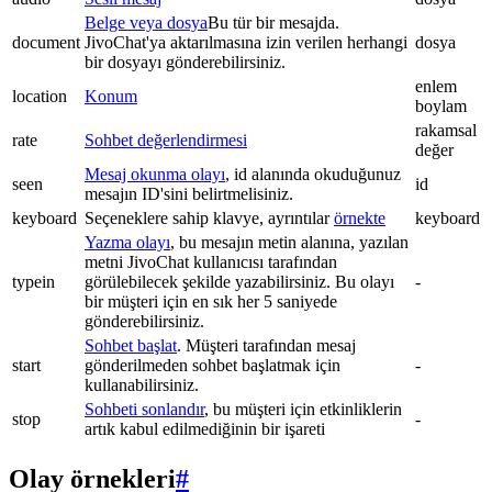
Belge veya dosya
Bu tür bir mesajda.
document
JivoChat'ya aktarılmasına izin verilen herhangi
dosya
bir dosyayı gönderebilirsiniz.
enlem
location
Konum
boylam
rakamsal
rate
Sohbet değerlendirmesi
değer
Mesaj okunma olayı
, id alanında okuduğunuz
seen
id
mesajın ID'sini belirtmelisiniz.
keyboard
Seçeneklere sahip klavye, ayrıntılar
örnekte
keyboard
Yazma olayı
, bu mesajın metin alanına, yazılan
metni JivoChat kullanıcısı tarafından
typein
görülebilecek şekilde yazabilirsiniz. Bu olayı
-
bir müşteri için en sık her 5 saniyede
gönderebilirsiniz.
Sohbet başlat
. Müşteri tarafından mesaj
start
gönderilmeden sohbet başlatmak için
-
kullanabilirsiniz.
Sohbeti sonlandır
, bu müşteri için etkinliklerin
stop
-
artık kabul edilmediğinin bir işareti
Olay örnekleri
#