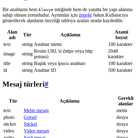
Bir anahtarın hem
isteğinde hem de yanıtta bir yapı alanına
klavye
sahip olması zorunludur. Ayrıntılar için
örneğe
bakın.Kullanıcıya
gösterilecek alanların önceliği tabloya azalan sırada kaydedilir.
Alan
Azami
Tür
Açıklama
adı
boyut
text
string
Anahtar metni
100 karakter
Resim URL'si (https veya http
2048
image
string
şeması)
karakter
title
string
Başlık veya ipucu anahtarı
100 karakter
id
string
Anahtar ID
500 karakter
Mesaj türleri
#
Gerekli
Tür
Açıklama
alanlar
text
Metin mesajı
metin
photo
Görsel
dosya
sticker
Sticker
dosya
video
Video mesajı
dosya
audio
Sesli mesaj
dosya