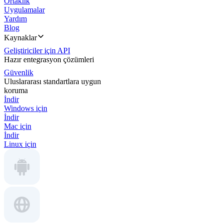
Ortaklık
Uygulamalar
Yardım
Blog
Kaynaklar
Geliştiriciler için API
Hazır entegrasyon çözümleri
Güvenlik
Uluslararası standartlara uygun
koruma
İndir
Windows için
İndir
Mac için
İndir
Linux için