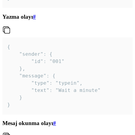
Yazma olayı
#
{

	"sender": {

		"id": "001"

	},

	"message": {

		"type": "typein",

		"text": "Wait a minute"

	}

}
Mesaj okunma olayı
#