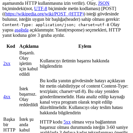
aşamasında HTTP kullanmasına izin verilir). Olay,
JSON
biçimindeki(not,
UTF-8
biçiminde metin kodlaması) [POST]
((
https://wikipedia.org/wiki/POST_(HTTP)
) isteği gövdesinde
bulunur, isteğin uygun bir başlığa(header) sahip olması gerekir:
Olay
Content-Type: application/json; charset=utf-8
yapısı
aşağıda
açıklanmıştır. Yanıt(response) seçenekleri, HTTP
yanıt koduna göre 3 gruba ayrılır.
Kod
Açıklama
Eylem
Başarılı.
Olay
Kullanıcıyı iletimin başarısı hakkında
2xx
işletim
bilgilendirin
için kabul
edildi
Bu kodla yanıtın gövdesinde hatayı açıklayan
bir metin olabilir(type of content Content-Type:
İstek
text/plain; charset=utf-8). Bu olay yeniden
başarısız.
4xx
gönderilmemelidir. Hata analiz edilip kaynağı
Olay
kanal veya program olarak tespit edilip
reddedildi
düzeltilmelidir. Kullanıcıyı olay teslim hatası
hakkında bilgilendirin
Başka
İstek şu
HTTP kodu
5xx
olması veya bağlantının
bir
anda
başarısız olması durumunda isteğin 3-60 saniye
HTTP
kabul
aralıklarla 3 defaya kadar tekrarlanması önerilir.