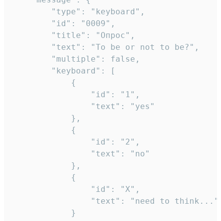
		"type": "keyboard",

		"id": "0009",

		"title": "Опрос",

		"text": "To be or not to be?",

		"multiple": false,

		"keyboard": [

			{

				"id": "1",

				"text": "yes"

			},

			{

				"id": "2",

				"text": "no"

			},

			{

				"id": "X",

				"text": "need to think..."

			}
