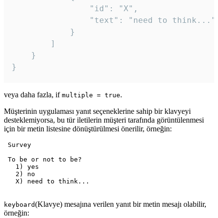
				"id": "X",

				"text": "need to think..."

			}

		]

	}

veya daha fazla, if
.
multiple = true
Müşterinin uygulaması yanıt seçeneklerine sahip bir klavyeyi
desteklemiyorsa, bu tür iletilerin müşteri tarafında görüntülenmesi
için bir metin listesine dönüştürülmesi önerilir, örneğin:
 Survey

 To be or not to be?

   1) yes

   2) no

   X) need to think...

(Klavye) mesajına verilen yanıt bir metin mesajı olabilir,
keyboard
örneğin: