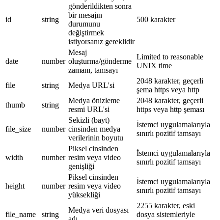
gönderildikten sonra
bir mesajın
id
string
500 karakter
durumunu
değiştirmek
istiyorsanız gereklidir
Mesaj
Limited to reasonable
date
number
oluşturma/gönderme
UNIX time
zamanı, tamsayı
2048 karakter, geçerli
file
string
Medya URL'si
şema https veya http
Medya önizleme
2048 karakter, geçerli
thumb
string
resmi URL'si
https veya http şeması
Sekizli (bayt)
İstemci uygulamalarıyla
file_size
number
cinsinden medya
sınırlı pozitif tamsayı
verilerinin boyutu
Piksel cinsinden
İstemci uygulamalarıyla
width
number
resim veya video
sınırlı pozitif tamsayı
genişliği
Piksel cinsinden
İstemci uygulamalarıyla
height
number
resim veya video
sınırlı pozitif tamsayı
yüksekliği
2255 karakter, eski
Medya veri dosyası
file_name
string
dosya sistemleriyle
adı