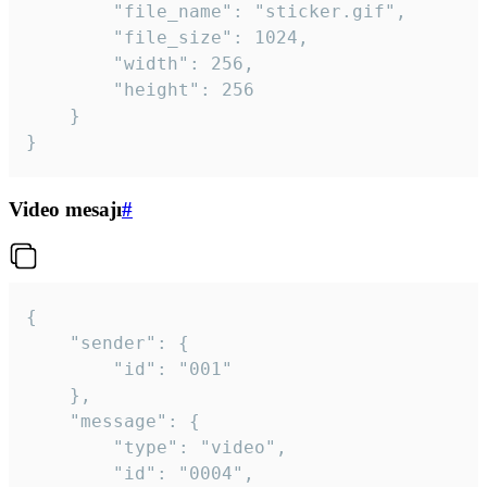
		"file_name": "sticker.gif",

		"file_size": 1024,

		"width": 256,

		"height": 256

	}

}
Video mesajı
#
{

	"sender": {

		"id": "001"

	},

	"message": {

		"type": "video",

		"id": "0004",
