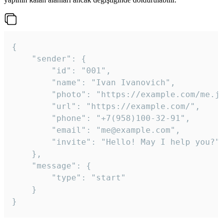
{

	"sender": {

		"id": "001",

		"name": "Ivan Ivanovich",

		"photo": "https://example.com/me.jpg",

		"url": "https://example.com/",

		"phone": "+7(958)100-32-91",

		"email": "me@example.com",

		"invite": "Hello! May I help you?"

	},

	"message": {

		"type": "start"

	}

}