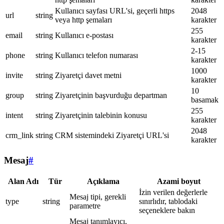
Kullanıcı sayfası URL'si, geçerli https
2048
url
string
veya http şemaları
karakter
255
email
string
Kullanıcı e-postası
karakter
2-15
phone
string
Kullanıcı telefon numarası
karakter
1000
invite
string
Ziyaretçi davet metni
karakter
10
group
string
Ziyaretçinin başvurduğu departman
basamak
255
intent
string
Ziyaretçinin talebinin konusu
karakter
2048
crm_link
string
CRM sistemindeki Ziyaretçi URL'si
karakter
Mesaj
#
Alan Adı
Tür
Açıklama
Azami boyut
İzin verilen değerlerle
Mesaj tipi, gerekli
type
string
sınırlıdır, tablodaki
parametre
seçeneklere bakın
Mesaj tanımlayıcı,