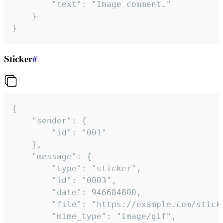
		"text": "Image comment."

	}

}
Sticker
#
{

	"sender": {

		"id": "001"

	},

	"message": {

		"type": "sticker",

		"id": "0003",

		"date": 946684800,

		"file": "https://example.com/sticker.gif",

		"mime_type": "image/gif",
