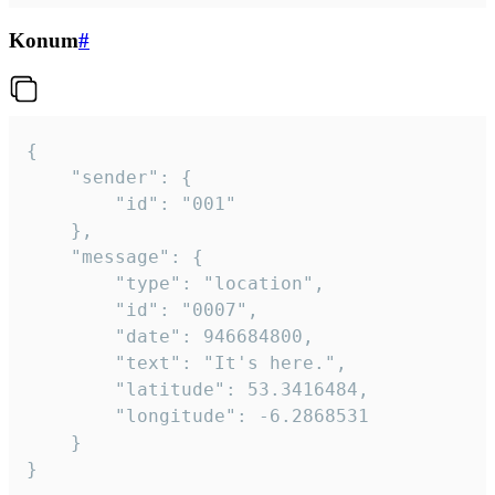
Konum
#
{

	"sender": {

		"id": "001"

	},

	"message": {

		"type": "location",

		"id": "0007",

		"date": 946684800,

		"text": "It's here.",

		"latitude": 53.3416484,

		"longitude": -6.2868531

	}

}