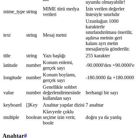
uyumlu olmayabilir!
MIME türü medya
İzin verilen değerler
mime_type
string
verileri
listesiyle sınırlıdır
Uzunluğun 1000
karakterle
sınırlandırılması önerilir,
text
string
Mesaj metni
aşılırsa metnin geri
kalanı ayrı metin
mesajlarıyla gönderilir.
title
string
Yazı başlığı
255 karakter
Konum enlemi,
latitude
number
-90.0000'den +90.0000'e
gerçek sayı
Konum boylamı,
longitude
number
-180.0000 ila +180.0000
gerçek sayı
Genellikle sohbet
value
number
değerlendirmesinde
herhangi bir sayı
kullanılan sayı
keyboard
[]Key
Anahtar yapılar dizisi
7 anahtar
Klavyede çoklu
multiple
boolean
seçime izin verir,
doğru ya da yanlış
boole
Anahtar
#