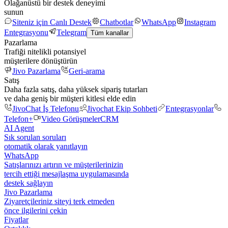
Olağanüstü bir destek deneyimi
sunun
Siteniz için Canlı Destek
Chatbotlar
WhatsApp
Instagram
Entegrasyonu
Telegram
Tüm kanallar
Pazarlama
Trafiği nitelikli potansiyel
müşterilere dönüştürün
Jivo Pazarlama
Geri-arama
Satış
Daha fazla satış, daha yüksek sipariş tutarları
ve daha geniş bir müşteri kitlesi elde edin
JivoChat İş Telefonu
Jivochat Ekip Sohbeti
Entegrasyonlar
Telefon+
Video Görüşmeler
CRM
AI Agent
Sık sorulan soruları
otomatik olarak yanıtlayın
WhatsApp
Satışlarınızı artırın ve müşterilerinizin
tercih ettiği mesajlaşma uygulamasında
destek sağlayın
Jivo Pazarlama
Ziyaretçileriniz siteyi terk etmeden
önce ilgilerini çekin
Fiyatlar