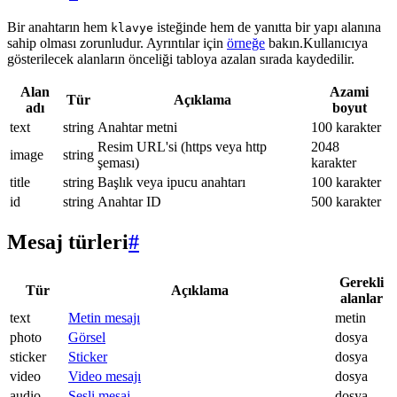
Bir anahtarın hem
isteğinde hem de yanıtta bir yapı alanına
klavye
sahip olması zorunludur. Ayrıntılar için
örneğe
bakın.Kullanıcıya
gösterilecek alanların önceliği tabloya azalan sırada kaydedilir.
Alan
Azami
Tür
Açıklama
adı
boyut
text
string
Anahtar metni
100 karakter
Resim URL'si (https veya http
2048
image
string
şeması)
karakter
title
string
Başlık veya ipucu anahtarı
100 karakter
id
string
Anahtar ID
500 karakter
Mesaj türleri
#
Gerekli
Tür
Açıklama
alanlar
text
Metin mesajı
metin
photo
Görsel
dosya
sticker
Sticker
dosya
video
Video mesajı
dosya
audio
Sesli mesaj
dosya