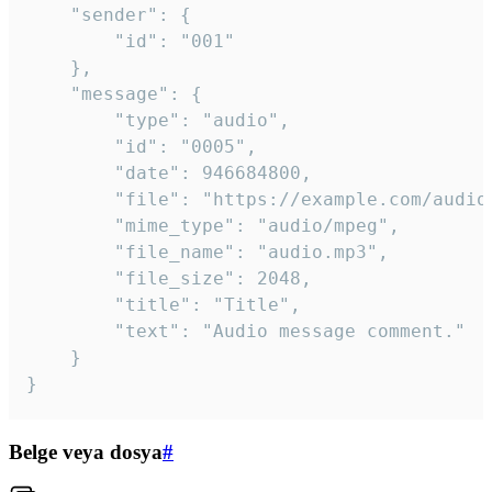
	"sender": {

		"id": "001"

	},

	"message": {

		"type": "audio",

		"id": "0005",

		"date": 946684800,

		"file": "https://example.com/audio.mp3",

		"mime_type": "audio/mpeg",

		"file_name": "audio.mp3",

		"file_size": 2048,

		"title": "Title",

		"text": "Audio message comment."

	}

}
Belge veya dosya
#