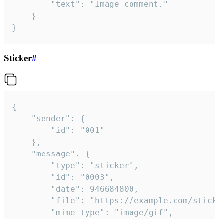
		"text": "Image comment."

	}

}
Sticker
#
{

	"sender": {

		"id": "001"

	},

	"message": {

		"type": "sticker",

		"id": "0003",

		"date": 946684800,

		"file": "https://example.com/sticker.gif",

		"mime_type": "image/gif",
