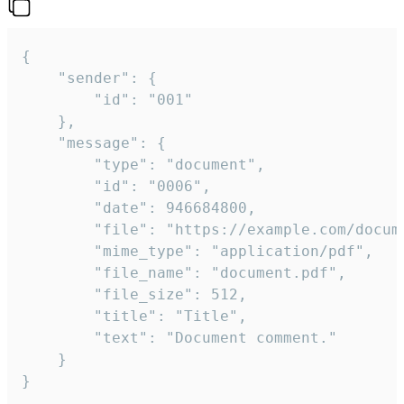
{

	"sender": {

		"id": "001"

	},

	"message": {

		"type": "document",

		"id": "0006",

		"date": 946684800,

		"file": "https://example.com/document.pdf",

		"mime_type": "application/pdf",

		"file_name": "document.pdf",

		"file_size": 512,

		"title": "Title",

		"text": "Document comment."

	}

}