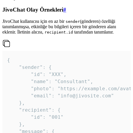
JivoChat Olay Örnekleri
#
JivoChat kullanıcısı için en az bir
(gönderen) özelliği
sender
tanımlanmışsa, etkinliğe bu bilgileri içeren bir gönderen alanı
eklenir. İletinin alıcısı,
tarafından tanımlanır.
recipient.id
{

	"sender": {

		"id": "XXX",

		"name": "Consultant",

		"photo": "https://example.com/avatar.png",

		"email": "info@jivosite.com"

	},

	"recipient": {

		"id": "001"

	},

	"message": {
