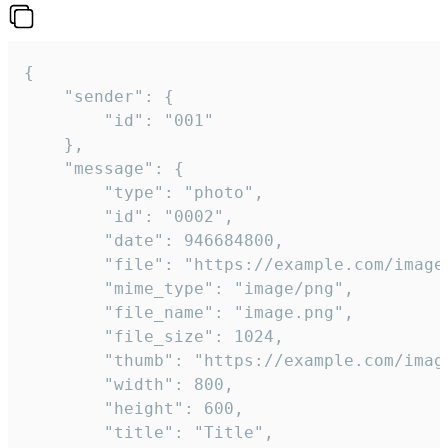
{

	"sender": {

		"id": "001"

	},

	"message": {

		"type": "photo",

		"id": "0002",

		"date": 946684800,

		"file": "https://example.com/image.png",

		"mime_type": "image/png",

		"file_name": "image.png",

		"file_size": 1024,

		"thumb": "https://example.com/image_thumb.png",

		"width": 800,

		"height": 600,

		"title": "Title",
