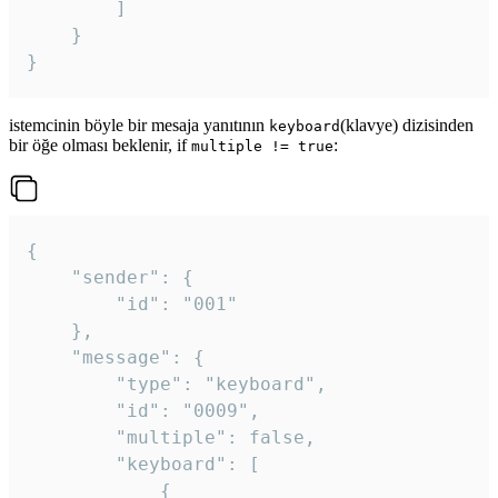
		]

	}

}
istemcinin böyle bir mesaja yanıtının
(klavye) dizisinden
keyboard
bir öğe olması beklenir, if
:
multiple != true
{

	"sender": {

		"id": "001"

	},

	"message": {

		"type": "keyboard",

		"id": "0009",

		"multiple": false,

		"keyboard": [

			{
