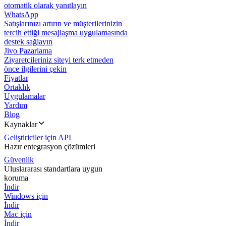
otomatik olarak yanıtlayın
WhatsApp
Satışlarınızı artırın ve müşterilerinizin
tercih ettiği mesajlaşma uygulamasında
destek sağlayın
Jivo Pazarlama
Ziyaretçileriniz siteyi terk etmeden
önce ilgilerini çekin
Fiyatlar
Ortaklık
Uygulamalar
Yardım
Blog
Kaynaklar
Geliştiriciler için API
Hazır entegrasyon çözümleri
Güvenlik
Uluslararası standartlara uygun
koruma
İndir
Windows için
İndir
Mac için
İndir