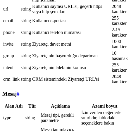
Kullanıcı sayfası URL'si, geçerli https
2048
url
string
veya http şemaları
karakter
255
email
string
Kullanıcı e-postası
karakter
2-15
phone
string
Kullanıcı telefon numarası
karakter
1000
invite
string
Ziyaretçi davet metni
karakter
10
group
string
Ziyaretçinin başvurduğu departman
basamak
255
intent
string
Ziyaretçinin talebinin konusu
karakter
2048
crm_link
string
CRM sistemindeki Ziyaretçi URL'si
karakter
Mesaj
#
Alan Adı
Tür
Açıklama
Azami boyut
İzin verilen değerlerle
Mesaj tipi, gerekli
type
string
sınırlıdır, tablodaki
parametre
seçeneklere bakın
Mesaj tanımlayıcı,