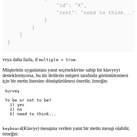
				"id": "X",

				"text": "need to think..."

			}

		]

	}

veya daha fazla, if
.
multiple = true
Müşterinin uygulaması yanıt seçeneklerine sahip bir klavyeyi
desteklemiyorsa, bu tür iletilerin müşteri tarafında görüntülenmesi
için bir metin listesine dönüştürülmesi önerilir, örneğin:
 Survey

 To be or not to be?

   1) yes

   2) no

   X) need to think...

(Klavye) mesajına verilen yanıt bir metin mesajı olabilir,
keyboard
örneğin: