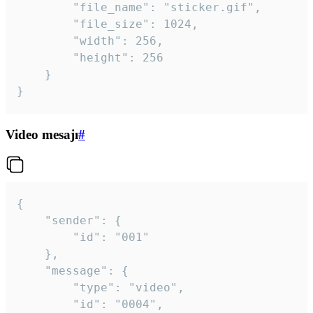
		"file_name": "sticker.gif",

		"file_size": 1024,

		"width": 256,

		"height": 256

	}

}
Video mesajı
#
{

	"sender": {

		"id": "001"

	},

	"message": {

		"type": "video",

		"id": "0004",
