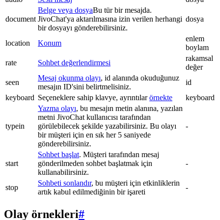
Belge veya dosya
Bu tür bir mesajda.
document
JivoChat'ya aktarılmasına izin verilen herhangi
dosya
bir dosyayı gönderebilirsiniz.
enlem
location
Konum
boylam
rakamsal
rate
Sohbet değerlendirmesi
değer
Mesaj okunma olayı
, id alanında okuduğunuz
seen
id
mesajın ID'sini belirtmelisiniz.
keyboard
Seçeneklere sahip klavye, ayrıntılar
örnekte
keyboard
Yazma olayı
, bu mesajın metin alanına, yazılan
metni JivoChat kullanıcısı tarafından
typein
görülebilecek şekilde yazabilirsiniz. Bu olayı
-
bir müşteri için en sık her 5 saniyede
gönderebilirsiniz.
Sohbet başlat
. Müşteri tarafından mesaj
start
gönderilmeden sohbet başlatmak için
-
kullanabilirsiniz.
Sohbeti sonlandır
, bu müşteri için etkinliklerin
stop
-
artık kabul edilmediğinin bir işareti
Olay örnekleri
#