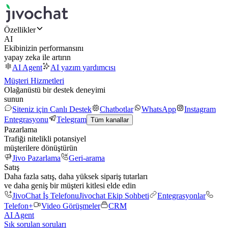
Özellikler
AI
Ekibinizin performansını
yapay zeka ile artırın
AI Agent
AI yazım yardımcısı
Müşteri Hizmetleri
Olağanüstü bir destek deneyimi
sunun
Siteniz için Canlı Destek
Chatbotlar
WhatsApp
Instagram
Entegrasyonu
Telegram
Tüm kanallar
Pazarlama
Trafiği nitelikli potansiyel
müşterilere dönüştürün
Jivo Pazarlama
Geri-arama
Satış
Daha fazla satış, daha yüksek sipariş tutarları
ve daha geniş bir müşteri kitlesi elde edin
JivoChat İş Telefonu
Jivochat Ekip Sohbeti
Entegrasyonlar
Telefon+
Video Görüşmeler
CRM
AI Agent
Sık sorulan soruları