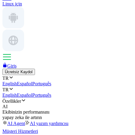
Linux için
Giriş
Ücretsiz Kaydol
TR
English
Español
Português
TR
English
Español
Português
Özellikler
AI
Ekibinizin performansını
yapay zeka ile artırın
AI Agent
AI yazım yardımcısı
Müşteri Hizmetleri