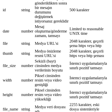
gönderildikten sonra
bir mesajın
id
string
500 karakter
durumunu
değiştirmek
istiyorsanız gereklidir
Mesaj
Limited to reasonable
date
number
oluşturma/gönderme
UNIX time
zamanı, tamsayı
2048 karakter, geçerli
file
string
Medya URL'si
şema https veya http
Medya önizleme
2048 karakter, geçerli
thumb
string
resmi URL'si
https veya http şeması
Sekizli (bayt)
İstemci uygulamalarıyla
file_size
number
cinsinden medya
sınırlı pozitif tamsayı
verilerinin boyutu
Piksel cinsinden
İstemci uygulamalarıyla
width
number
resim veya video
sınırlı pozitif tamsayı
genişliği
Piksel cinsinden
İstemci uygulamalarıyla
height
number
resim veya video
sınırlı pozitif tamsayı
yüksekliği
2255 karakter, eski
Medya veri dosyası
file_name
string
dosya sistemleriyle
adı