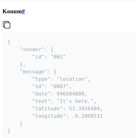
Konum
#
{

	"sender": {

		"id": "001"

	},

	"message": {

		"type": "location",

		"id": "0007",

		"date": 946684800,

		"text": "It's here.",

		"latitude": 53.3416484,

		"longitude": -6.2868531

	}

}