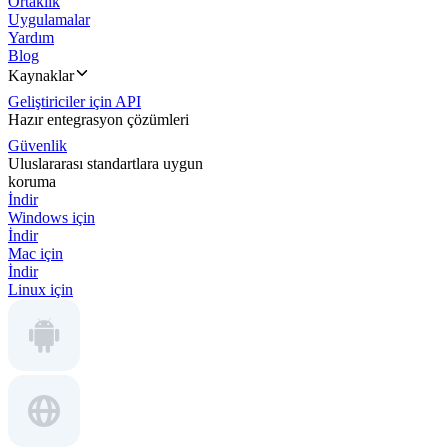
Ortaklık
Uygulamalar
Yardım
Blog
Kaynaklar
Geliştiriciler için API
Hazır entegrasyon çözümleri
Güvenlik
Uluslararası standartlara uygun
koruma
İndir
Windows için
İndir
Mac için
İndir
Linux için