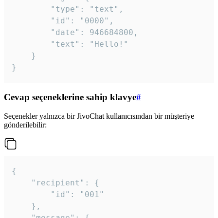
		"type": "text",

		"id": "0000",

		"date": 946684800,

		"text": "Hello!"

	}

}
Cevap seçeneklerine sahip klavye
#
Seçenekler yalnızca bir JivoChat kullanıcısından bir müşteriye
gönderilebilir:
{

	"recipient": {

		"id": "001"

	},

	"message": {
