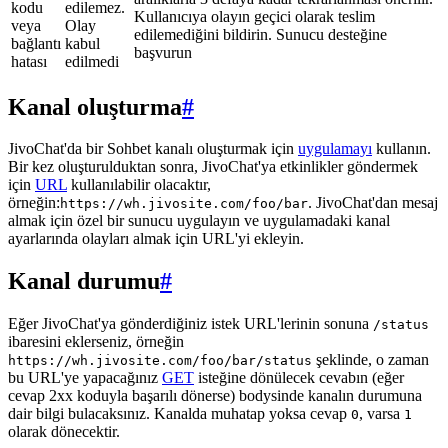
kodu
edilemez.
Kullanıcıya olayın geçici olarak teslim
veya
Olay
edilemediğini bildirin. Sunucu desteğine
bağlantı
kabul
başvurun
hatası
edilmedi
Kanal oluşturma
#
JivoChat'da bir Sohbet kanalı oluşturmak için
uygulamayı
kullanın.
Bir kez oluşturulduktan sonra, JivoChat'ya etkinlikler göndermek
için
URL
kullanılabilir olacaktır,
örneğin:
. JivoChat'dan mesaj
https://wh.jivosite.com/foo/bar
almak için özel bir sunucu uygulayın ve uygulamadaki kanal
ayarlarında olayları almak için URL'yi ekleyin.
Kanal durumu
#
Eğer JivoChat'ya gönderdiğiniz istek URL'lerinin sonuna
/status
ibaresini eklerseniz, örneğin
şeklinde, o zaman
https://wh.jivosite.com/foo/bar/status
bu URL'ye yapacağınız
GET
isteğine dönülecek cevabın (eğer
cevap 2xx koduyla başarılı dönerse) bodysinde kanalın durumuna
dair bilgi bulacaksınız. Kanalda muhatap yoksa cevap
, varsa
0
1
olarak dönecektir.