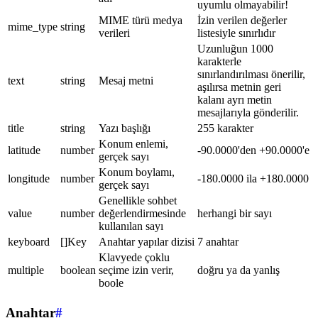
uyumlu olmayabilir!
MIME türü medya
İzin verilen değerler
mime_type
string
verileri
listesiyle sınırlıdır
Uzunluğun 1000
karakterle
sınırlandırılması önerilir,
text
string
Mesaj metni
aşılırsa metnin geri
kalanı ayrı metin
mesajlarıyla gönderilir.
title
string
Yazı başlığı
255 karakter
Konum enlemi,
latitude
number
-90.0000'den +90.0000'e
gerçek sayı
Konum boylamı,
longitude
number
-180.0000 ila +180.0000
gerçek sayı
Genellikle sohbet
value
number
değerlendirmesinde
herhangi bir sayı
kullanılan sayı
keyboard
[]Key
Anahtar yapılar dizisi
7 anahtar
Klavyede çoklu
multiple
boolean
seçime izin verir,
doğru ya da yanlış
boole
Anahtar
#