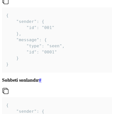
{

	"sender": {

		"id": "001"

	},

	"message": {

		"type": "seen",

		"id": "0001"

	}

}
Sohbeti sonlandır
#
{

	"sender": {
