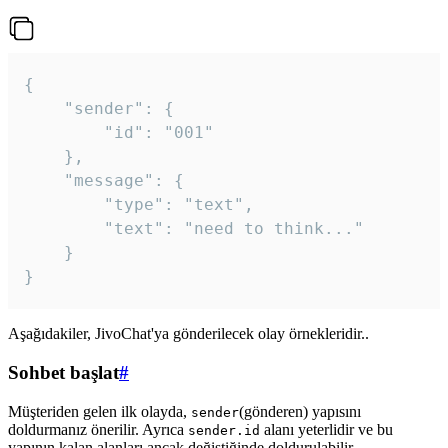
{

	"sender": {

		"id": "001"

	},

	"message": {

		"type": "text",

		"text": "need to think..."

	}

Aşağıdakiler, JivoChat'ya gönderilecek olay örnekleridir..
Sohbet başlat
#
Müşteriden gelen ilk olayda,
(gönderen) yapısını
sender
doldurmanız önerilir. Ayrıca
alanı yeterlidir ve bu
sender.id
yapının kalan alanları ancak değiştiğinde doldurulabilir.