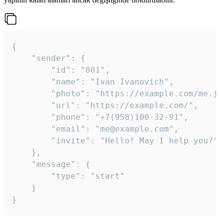
{

	"sender": {

		"id": "001",

		"name": "Ivan Ivanovich",

		"photo": "https://example.com/me.jpg",

		"url": "https://example.com/",

		"phone": "+7(958)100-32-91",

		"email": "me@example.com",

		"invite": "Hello! May I help you?"

	},

	"message": {

		"type": "start"

	}

}