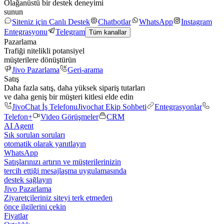
Olağanüstü bir destek deneyimi
sunun
Siteniz için Canlı Destek
Chatbotlar
WhatsApp
Instagram
Entegrasyonu
Telegram
Tüm kanallar
Pazarlama
Trafiği nitelikli potansiyel
müşterilere dönüştürün
Jivo Pazarlama
Geri-arama
Satış
Daha fazla satış, daha yüksek sipariş tutarları
ve daha geniş bir müşteri kitlesi elde edin
JivoChat İş Telefonu
Jivochat Ekip Sohbeti
Entegrasyonlar
Telefon+
Video Görüşmeler
CRM
AI Agent
Sık sorulan soruları
otomatik olarak yanıtlayın
WhatsApp
Satışlarınızı artırın ve müşterilerinizin
tercih ettiği mesajlaşma uygulamasında
destek sağlayın
Jivo Pazarlama
Ziyaretçileriniz siteyi terk etmeden
önce ilgilerini çekin
Fiyatlar