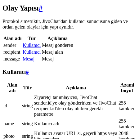
Olay Yapısı
#
Protokol simetriktir, JivoChat'dan kullanıcı sunucusuna giden ve
ordan gelen olaylar için yapı aynıdır.
Alan adı
Tür
Açıklama
sender
Kullanıcı
Mesaj gönderen
recipient
Kullanıcı
Mesaj alan
message
Mesaj
Mesaj
Kullanıcı
#
Alan
Azami
Tür
Açıklama
adı
boyut
Ziyaretçi tanımlayıcısı, JivoChat
sender.id'ye olay gönderirken ve JivoChat
255
id
string
recipient.id'den olay alırken gerekli
karakter
parametre
255
name
string
Kullanıcı adı
karakter
Kullanıcı avatar URL'si, geçerli https veya
2048
photo
string
http şemaları
karakter