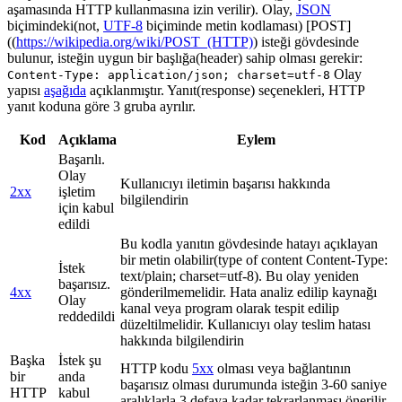
aşamasında HTTP kullanmasına izin verilir). Olay,
JSON
biçimindeki(not,
UTF-8
biçiminde metin kodlaması) [POST]
((
https://wikipedia.org/wiki/POST_(HTTP)
) isteği gövdesinde
bulunur, isteğin uygun bir başlığa(header) sahip olması gerekir:
Olay
Content-Type: application/json; charset=utf-8
yapısı
aşağıda
açıklanmıştır. Yanıt(response) seçenekleri, HTTP
yanıt koduna göre 3 gruba ayrılır.
Kod
Açıklama
Eylem
Başarılı.
Olay
Kullanıcıyı iletimin başarısı hakkında
2xx
işletim
bilgilendirin
için kabul
edildi
Bu kodla yanıtın gövdesinde hatayı açıklayan
bir metin olabilir(type of content Content-Type:
İstek
text/plain; charset=utf-8). Bu olay yeniden
başarısız.
4xx
gönderilmemelidir. Hata analiz edilip kaynağı
Olay
kanal veya program olarak tespit edilip
reddedildi
düzeltilmelidir. Kullanıcıyı olay teslim hatası
hakkında bilgilendirin
Başka
İstek şu
HTTP kodu
5xx
olması veya bağlantının
bir
anda
başarısız olması durumunda isteğin 3-60 saniye
HTTP
kabul
aralıklarla 3 defaya kadar tekrarlanması önerilir.