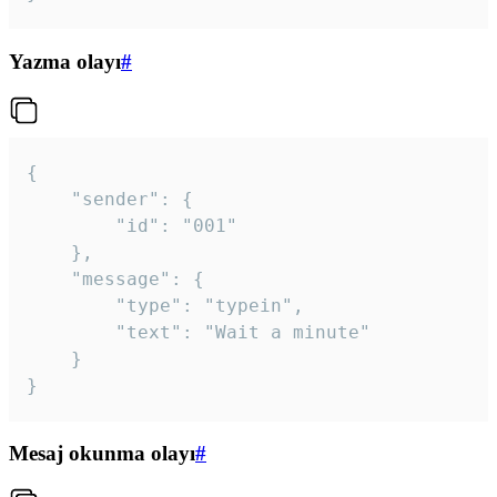
Yazma olayı
#
{

	"sender": {

		"id": "001"

	},

	"message": {

		"type": "typein",

		"text": "Wait a minute"

	}

}
Mesaj okunma olayı
#