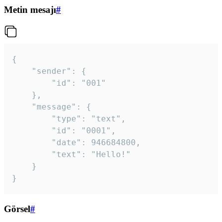
Metin mesajı
#
{

	"sender": {

		"id": "001"

	},

	"message": {

		"type": "text",

		"id": "0001",

		"date": 946684800,

		"text": "Hello!"

	}

}
Görsel
#