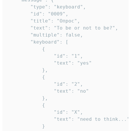
		"type": "keyboard",

		"id": "0009",

		"title": "Опрос",

		"text": "To be or not to be?",

		"multiple": false,

		"keyboard": [

			{

				"id": "1",

				"text": "yes"

			},

			{

				"id": "2",

				"text": "no"

			},

			{

				"id": "X",

				"text": "need to think..."

			}
