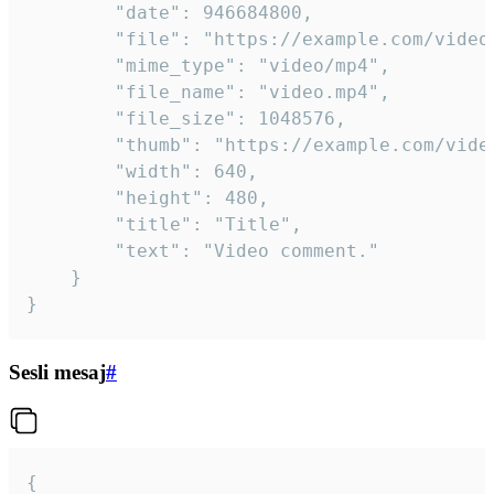
		"date": 946684800,

		"file": "https://example.com/video.mp4",

		"mime_type": "video/mp4",

		"file_name": "video.mp4",

		"file_size": 1048576,

		"thumb": "https://example.com/video_thumb.png",

		"width": 640,

		"height": 480,

		"title": "Title",

		"text": "Video comment."

	}

}
Sesli mesaj
#
{
