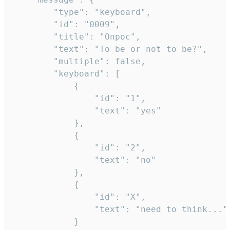
		"type": "keyboard",

		"id": "0009",

		"title": "Опрос",

		"text": "To be or not to be?",

		"multiple": false,

		"keyboard": [

			{

				"id": "1",

				"text": "yes"

			},

			{

				"id": "2",

				"text": "no"

			},

			{

				"id": "X",

				"text": "need to think..."

			}
