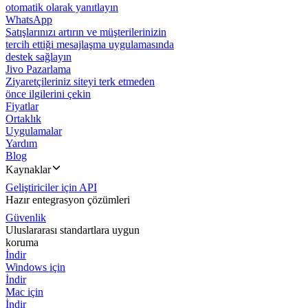
otomatik olarak yanıtlayın
WhatsApp
Satışlarınızı artırın ve müşterilerinizin
tercih ettiği mesajlaşma uygulamasında
destek sağlayın
Jivo Pazarlama
Ziyaretçileriniz siteyi terk etmeden
önce ilgilerini çekin
Fiyatlar
Ortaklık
Uygulamalar
Yardım
Blog
Kaynaklar
Geliştiriciler için API
Hazır entegrasyon çözümleri
Güvenlik
Uluslararası standartlara uygun
koruma
İndir
Windows için
İndir
Mac için
İndir