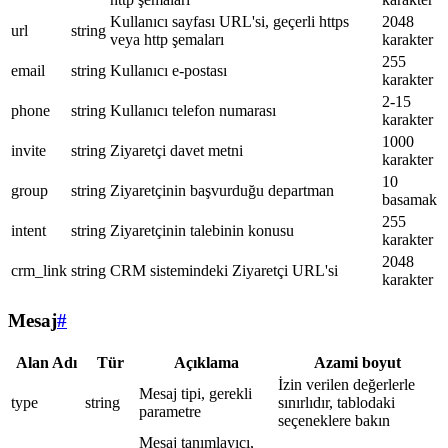
Kullanıcı sayfası URL'si, geçerli https
2048
url
string
veya http şemaları
karakter
255
email
string
Kullanıcı e-postası
karakter
2-15
phone
string
Kullanıcı telefon numarası
karakter
1000
invite
string
Ziyaretçi davet metni
karakter
10
group
string
Ziyaretçinin başvurduğu departman
basamak
255
intent
string
Ziyaretçinin talebinin konusu
karakter
2048
crm_link
string
CRM sistemindeki Ziyaretçi URL'si
karakter
Mesaj
#
Alan Adı
Tür
Açıklama
Azami boyut
İzin verilen değerlerle
Mesaj tipi, gerekli
type
string
sınırlıdır, tablodaki
parametre
seçeneklere bakın
Mesaj tanımlayıcı,