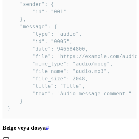
	"sender": {

		"id": "001"

	},

	"message": {

		"type": "audio",

		"id": "0005",

		"date": 946684800,

		"file": "https://example.com/audio.mp3",

		"mime_type": "audio/mpeg",

		"file_name": "audio.mp3",

		"file_size": 2048,

		"title": "Title",

		"text": "Audio message comment."

	}

}
Belge veya dosya
#