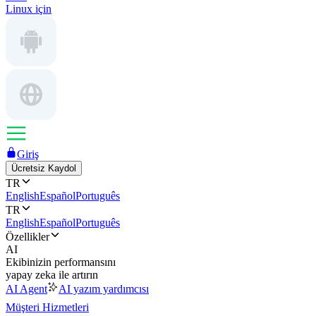
Linux için
Giriş
Ücretsiz Kaydol
TR
English
Español
Português
TR
English
Español
Português
Özellikler
AI
Ekibinizin performansını
yapay zeka ile artırın
AI Agent
AI yazım yardımcısı
Müşteri Hizmetleri