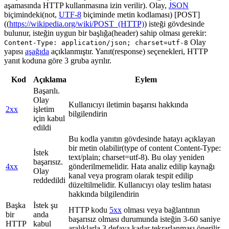
aşamasında HTTP kullanmasına izin verilir). Olay,
JSON
biçimindeki(not,
UTF-8
biçiminde metin kodlaması) [POST]
((
https://wikipedia.org/wiki/POST_(HTTP)
) isteği gövdesinde
bulunur, isteğin uygun bir başlığa(header) sahip olması gerekir:
Olay
Content-Type: application/json; charset=utf-8
yapısı
aşağıda
açıklanmıştır. Yanıt(response) seçenekleri, HTTP
yanıt koduna göre 3 gruba ayrılır.
Kod
Açıklama
Eylem
Başarılı.
Olay
Kullanıcıyı iletimin başarısı hakkında
2xx
işletim
bilgilendirin
için kabul
edildi
Bu kodla yanıtın gövdesinde hatayı açıklayan
bir metin olabilir(type of content Content-Type:
İstek
text/plain; charset=utf-8). Bu olay yeniden
başarısız.
4xx
gönderilmemelidir. Hata analiz edilip kaynağı
Olay
kanal veya program olarak tespit edilip
reddedildi
düzeltilmelidir. Kullanıcıyı olay teslim hatası
hakkında bilgilendirin
Başka
İstek şu
HTTP kodu
5xx
olması veya bağlantının
bir
anda
başarısız olması durumunda isteğin 3-60 saniye
HTTP
kabul
aralıklarla 3 defaya kadar tekrarlanması önerilir.