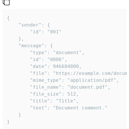
{

	"sender": {

		"id": "001"

	},

	"message": {

		"type": "document",

		"id": "0006",

		"date": 946684800,

		"file": "https://example.com/document.pdf",

		"mime_type": "application/pdf",

		"file_name": "document.pdf",

		"file_size": 512,

		"title": "Title",

		"text": "Document comment."

	}

}