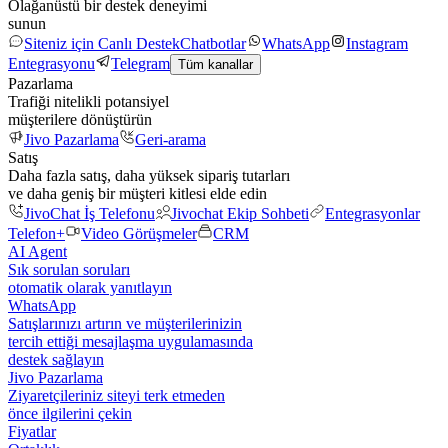
Olağanüstü bir destek deneyimi
sunun
Siteniz için Canlı Destek
Chatbotlar
WhatsApp
Instagram
Entegrasyonu
Telegram
Tüm kanallar
Pazarlama
Trafiği nitelikli potansiyel
müşterilere dönüştürün
Jivo Pazarlama
Geri-arama
Satış
Daha fazla satış, daha yüksek sipariş tutarları
ve daha geniş bir müşteri kitlesi elde edin
JivoChat İş Telefonu
Jivochat Ekip Sohbeti
Entegrasyonlar
Telefon+
Video Görüşmeler
CRM
AI Agent
Sık sorulan soruları
otomatik olarak yanıtlayın
WhatsApp
Satışlarınızı artırın ve müşterilerinizin
tercih ettiği mesajlaşma uygulamasında
destek sağlayın
Jivo Pazarlama
Ziyaretçileriniz siteyi terk etmeden
önce ilgilerini çekin
Fiyatlar