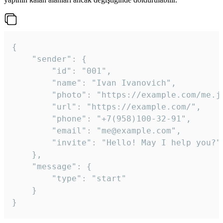
{

	"sender": {

		"id": "001",

		"name": "Ivan Ivanovich",

		"photo": "https://example.com/me.jpg",

		"url": "https://example.com/",

		"phone": "+7(958)100-32-91",

		"email": "me@example.com",

		"invite": "Hello! May I help you?"

	},

	"message": {

		"type": "start"

	}

}