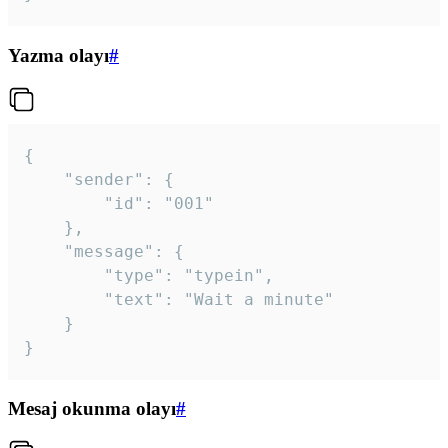
Yazma olayı
#
{

	"sender": {

		"id": "001"

	},

	"message": {

		"type": "typein",

		"text": "Wait a minute"

	}

}
Mesaj okunma olayı
#