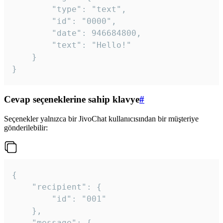
		"type": "text",

		"id": "0000",

		"date": 946684800,

		"text": "Hello!"

	}

}
Cevap seçeneklerine sahip klavye
#
Seçenekler yalnızca bir JivoChat kullanıcısından bir müşteriye
gönderilebilir:
{

	"recipient": {

		"id": "001"

	},

	"message": {
