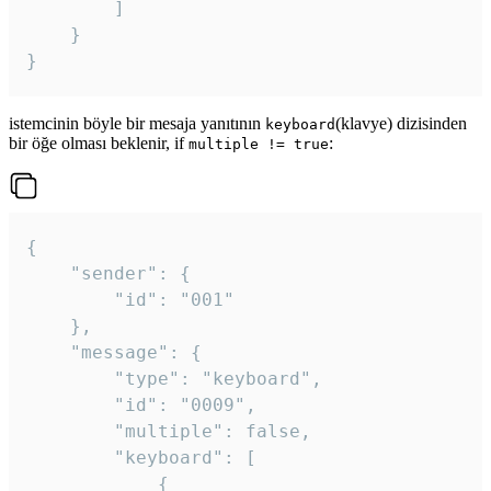
		]

	}

}
istemcinin böyle bir mesaja yanıtının
(klavye) dizisinden
keyboard
bir öğe olması beklenir, if
:
multiple != true
{

	"sender": {

		"id": "001"

	},

	"message": {

		"type": "keyboard",

		"id": "0009",

		"multiple": false,

		"keyboard": [

			{
