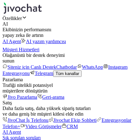
Özellikler
AI
Ekibinizin performansını
yapay zeka ile artırın
AI Agent
AI yazım yardımcısı
Müşteri Hizmetleri
Olağanüstü bir destek deneyimi
sunun
Siteniz için Canlı Destek
Chatbotlar
WhatsApp
Instagram
Entegrasyonu
Telegram
Tüm kanallar
Pazarlama
Trafiği nitelikli potansiyel
müşterilere dönüştürün
Jivo Pazarlama
Geri-arama
Satış
Daha fazla satış, daha yüksek sipariş tutarları
ve daha geniş bir müşteri kitlesi elde edin
JivoChat İş Telefonu
Jivochat Ekip Sohbeti
Entegrasyonlar
Telefon+
Video Görüşmeler
CRM
AI Agent
Sık sorulan soruları