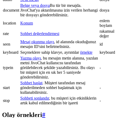
Belge veya dosya
Bu tür bir mesajda.
document
JivoChat'ya aktarılmasına izin verilen herhangi
dosya
bir dosyayı gönderebilirsiniz.
enlem
location
Konum
boylam
rakamsal
rate
Sohbet değerlendirmesi
değer
Mesaj okunma olayı
, id alanında okuduğunuz
seen
id
mesajın ID'sini belirtmelisiniz.
keyboard
Seçeneklere sahip klavye, ayrıntılar
örnekte
keyboard
Yazma olayı
, bu mesajın metin alanına, yazılan
metni JivoChat kullanıcısı tarafından
typein
görülebilecek şekilde yazabilirsiniz. Bu olayı
-
bir müşteri için en sık her 5 saniyede
gönderebilirsiniz.
Sohbet başlat
. Müşteri tarafından mesaj
start
gönderilmeden sohbet başlatmak için
-
kullanabilirsiniz.
Sohbeti sonlandır
, bu müşteri için etkinliklerin
stop
-
artık kabul edilmediğinin bir işareti
Olay örnekleri
#