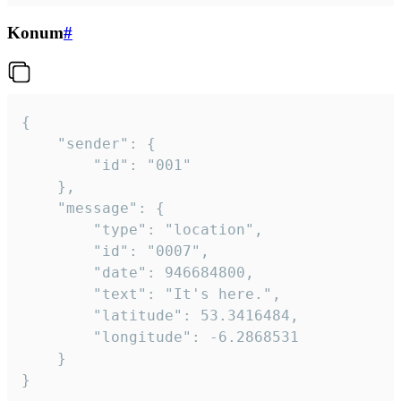
Konum
#
{

	"sender": {

		"id": "001"

	},

	"message": {

		"type": "location",

		"id": "0007",

		"date": 946684800,

		"text": "It's here.",

		"latitude": 53.3416484,

		"longitude": -6.2868531

	}

}