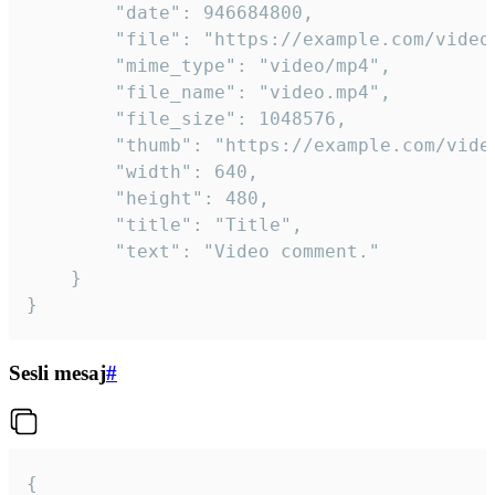
		"date": 946684800,

		"file": "https://example.com/video.mp4",

		"mime_type": "video/mp4",

		"file_name": "video.mp4",

		"file_size": 1048576,

		"thumb": "https://example.com/video_thumb.png",

		"width": 640,

		"height": 480,

		"title": "Title",

		"text": "Video comment."

	}

}
Sesli mesaj
#
{
