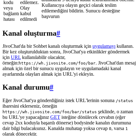
kodu
edilemez.
Kullanıcıya olayın geçici olarak teslim
veya
Olay
edilemediğini bildirin. Sunucu desteğine
bağlantı
kabul
başvurun
hatası
edilmedi
Kanal oluşturma
#
JivoChat'da bir Sohbet kanalı oluşturmak için
uygulamayı
kullanın.
Bir kez oluşturulduktan sonra, JivoChat'ya etkinlikler göndermek
için
URL
kullanılabilir olacaktır,
örneğin:
. JivoChat'dan mesaj
https://wh.jivosite.com/foo/bar
almak için özel bir sunucu uygulayın ve uygulamadaki kanal
ayarlarında olayları almak için URL'yi ekleyin.
Kanal durumu
#
Eğer JivoChat'ya gönderdiğiniz istek URL'lerinin sonuna
/status
ibaresini eklerseniz, örneğin
şeklinde, o zaman
https://wh.jivosite.com/foo/bar/status
bu URL'ye yapacağınız
GET
isteğine dönülecek cevabın (eğer
cevap 2xx koduyla başarılı dönerse) bodysinde kanalın durumuna
dair bilgi bulacaksınız. Kanalda muhatap yoksa cevap
, varsa
0
1
olarak dönecektir.