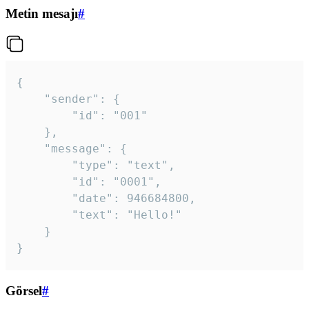
Metin mesajı
#
{

	"sender": {

		"id": "001"

	},

	"message": {

		"type": "text",

		"id": "0001",

		"date": 946684800,

		"text": "Hello!"

	}

}
Görsel
#