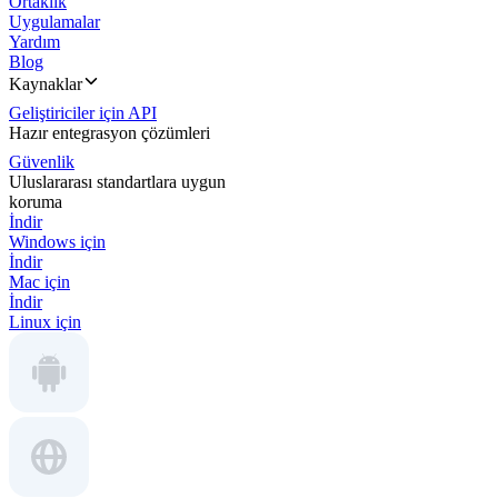
Ortaklık
Uygulamalar
Yardım
Blog
Kaynaklar
Geliştiriciler için API
Hazır entegrasyon çözümleri
Güvenlik
Uluslararası standartlara uygun
koruma
İndir
Windows için
İndir
Mac için
İndir
Linux için