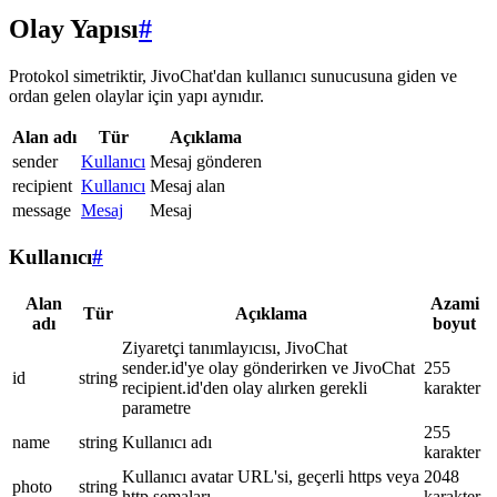
Olay Yapısı
#
Protokol simetriktir, JivoChat'dan kullanıcı sunucusuna giden ve
ordan gelen olaylar için yapı aynıdır.
Alan adı
Tür
Açıklama
sender
Kullanıcı
Mesaj gönderen
recipient
Kullanıcı
Mesaj alan
message
Mesaj
Mesaj
Kullanıcı
#
Alan
Azami
Tür
Açıklama
adı
boyut
Ziyaretçi tanımlayıcısı, JivoChat
sender.id'ye olay gönderirken ve JivoChat
255
id
string
recipient.id'den olay alırken gerekli
karakter
parametre
255
name
string
Kullanıcı adı
karakter
Kullanıcı avatar URL'si, geçerli https veya
2048
photo
string
http şemaları
karakter