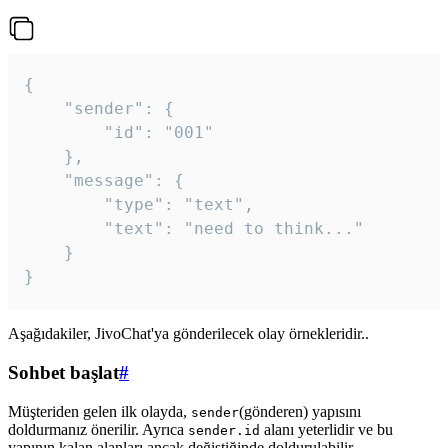
{

	"sender": {

		"id": "001"

	},

	"message": {

		"type": "text",

		"text": "need to think..."

	}

Aşağıdakiler, JivoChat'ya gönderilecek olay örnekleridir..
Sohbet başlat
#
Müşteriden gelen ilk olayda,
(gönderen) yapısını
sender
doldurmanız önerilir. Ayrıca
alanı yeterlidir ve bu
sender.id
yapının kalan alanları ancak değiştiğinde doldurulabilir.