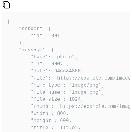
{

	"sender": {

		"id": "001"

	},

	"message": {

		"type": "photo",

		"id": "0002",

		"date": 946684800,

		"file": "https://example.com/image.png",

		"mime_type": "image/png",

		"file_name": "image.png",

		"file_size": 1024,

		"thumb": "https://example.com/image_thumb.png",

		"width": 800,

		"height": 600,

		"title": "Title",
