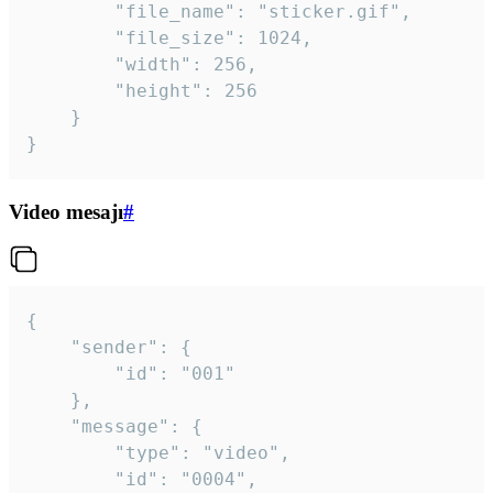
		"file_name": "sticker.gif",

		"file_size": 1024,

		"width": 256,

		"height": 256

	}

}
Video mesajı
#
{

	"sender": {

		"id": "001"

	},

	"message": {

		"type": "video",

		"id": "0004",
