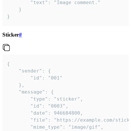
		"text": "Image comment."

	}

}
Sticker
#
{

	"sender": {

		"id": "001"

	},

	"message": {

		"type": "sticker",

		"id": "0003",

		"date": 946684800,

		"file": "https://example.com/sticker.gif",

		"mime_type": "image/gif",
