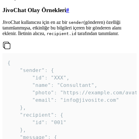
JivoChat Olay Örnekleri
#
JivoChat kullanıcısı için en az bir
(gönderen) özelliği
sender
tanımlanmışsa, etkinliğe bu bilgileri içeren bir gönderen alanı
eklenir. İletinin alıcısı,
tarafından tanımlanır.
recipient.id
{

	"sender": {

		"id": "XXX",

		"name": "Consultant",

		"photo": "https://example.com/avatar.png",

		"email": "info@jivosite.com"

	},

	"recipient": {

		"id": "001"

	},

	"message": {
