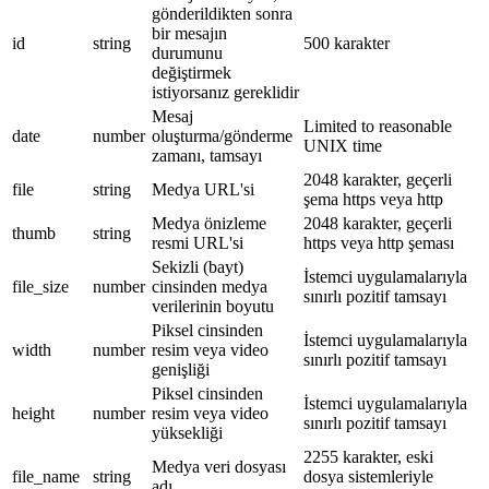
gönderildikten sonra
bir mesajın
id
string
500 karakter
durumunu
değiştirmek
istiyorsanız gereklidir
Mesaj
Limited to reasonable
date
number
oluşturma/gönderme
UNIX time
zamanı, tamsayı
2048 karakter, geçerli
file
string
Medya URL'si
şema https veya http
Medya önizleme
2048 karakter, geçerli
thumb
string
resmi URL'si
https veya http şeması
Sekizli (bayt)
İstemci uygulamalarıyla
file_size
number
cinsinden medya
sınırlı pozitif tamsayı
verilerinin boyutu
Piksel cinsinden
İstemci uygulamalarıyla
width
number
resim veya video
sınırlı pozitif tamsayı
genişliği
Piksel cinsinden
İstemci uygulamalarıyla
height
number
resim veya video
sınırlı pozitif tamsayı
yüksekliği
2255 karakter, eski
Medya veri dosyası
file_name
string
dosya sistemleriyle
adı