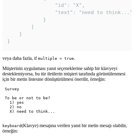
				"id": "X",

				"text": "need to think..."

			}

		]

	}

veya daha fazla, if
.
multiple = true
Müşterinin uygulaması yanıt seçeneklerine sahip bir klavyeyi
desteklemiyorsa, bu tür iletilerin müşteri tarafında görüntülenmesi
için bir metin listesine dönüştürülmesi önerilir, örneğin:
 Survey

 To be or not to be?

   1) yes

   2) no

   X) need to think...

(Klavye) mesajına verilen yanıt bir metin mesajı olabilir,
keyboard
örneğin: