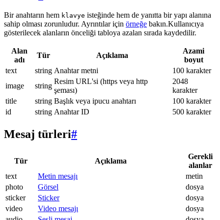
Bir anahtarın hem
isteğinde hem de yanıtta bir yapı alanına
klavye
sahip olması zorunludur. Ayrıntılar için
örneğe
bakın.Kullanıcıya
gösterilecek alanların önceliği tabloya azalan sırada kaydedilir.
Alan
Azami
Tür
Açıklama
adı
boyut
text
string
Anahtar metni
100 karakter
Resim URL'si (https veya http
2048
image
string
şeması)
karakter
title
string
Başlık veya ipucu anahtarı
100 karakter
id
string
Anahtar ID
500 karakter
Mesaj türleri
#
Gerekli
Tür
Açıklama
alanlar
text
Metin mesajı
metin
photo
Görsel
dosya
sticker
Sticker
dosya
video
Video mesajı
dosya
audio
Sesli mesaj
dosya