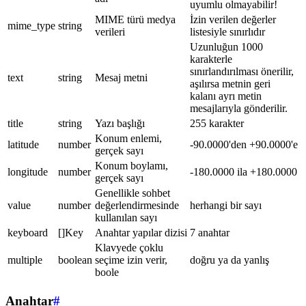
uyumlu olmayabilir!
MIME türü medya
İzin verilen değerler
mime_type
string
verileri
listesiyle sınırlıdır
Uzunluğun 1000
karakterle
sınırlandırılması önerilir,
text
string
Mesaj metni
aşılırsa metnin geri
kalanı ayrı metin
mesajlarıyla gönderilir.
title
string
Yazı başlığı
255 karakter
Konum enlemi,
latitude
number
-90.0000'den +90.0000'e
gerçek sayı
Konum boylamı,
longitude
number
-180.0000 ila +180.0000
gerçek sayı
Genellikle sohbet
value
number
değerlendirmesinde
herhangi bir sayı
kullanılan sayı
keyboard
[]Key
Anahtar yapılar dizisi
7 anahtar
Klavyede çoklu
multiple
boolean
seçime izin verir,
doğru ya da yanlış
boole
Anahtar
#