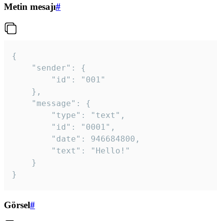
Metin mesajı
#
{

	"sender": {

		"id": "001"

	},

	"message": {

		"type": "text",

		"id": "0001",

		"date": 946684800,

		"text": "Hello!"

	}

}
Görsel
#