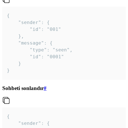
{

	"sender": {

		"id": "001"

	},

	"message": {

		"type": "seen",

		"id": "0001"

	}

}
Sohbeti sonlandır
#
{

	"sender": {
