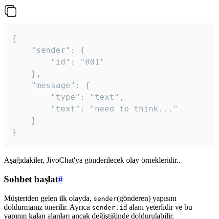
{

	"sender": {

		"id": "001"

	},

	"message": {

		"type": "text",

		"text": "need to think..."

	}

Aşağıdakiler, JivoChat'ya gönderilecek olay örnekleridir..
Sohbet başlat
#
Müşteriden gelen ilk olayda,
(gönderen) yapısını
sender
doldurmanız önerilir. Ayrıca
alanı yeterlidir ve bu
sender.id
yapının kalan alanları ancak değiştiğinde doldurulabilir.