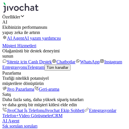
Özellikler
AI
Ekibinizin performansını
yapay zeka ile artırın
AI Agent
AI yazım yardımcısı
Müşteri Hizmetleri
Olağanüstü bir destek deneyimi
sunun
Siteniz için Canlı Destek
Chatbotlar
WhatsApp
Instagram
Entegrasyonu
Telegram
Tüm kanallar
Pazarlama
Trafiği nitelikli potansiyel
müşterilere dönüştürün
Jivo Pazarlama
Geri-arama
Satış
Daha fazla satış, daha yüksek sipariş tutarları
ve daha geniş bir müşteri kitlesi elde edin
JivoChat İş Telefonu
Jivochat Ekip Sohbeti
Entegrasyonlar
Telefon+
Video Görüşmeler
CRM
AI Agent
Sık sorulan soruları