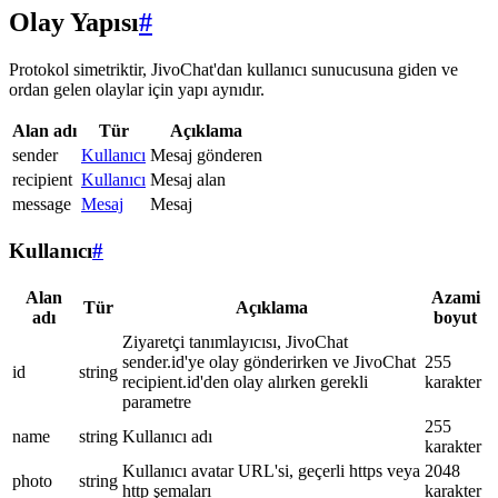
Olay Yapısı
#
Protokol simetriktir, JivoChat'dan kullanıcı sunucusuna giden ve
ordan gelen olaylar için yapı aynıdır.
Alan adı
Tür
Açıklama
sender
Kullanıcı
Mesaj gönderen
recipient
Kullanıcı
Mesaj alan
message
Mesaj
Mesaj
Kullanıcı
#
Alan
Azami
Tür
Açıklama
adı
boyut
Ziyaretçi tanımlayıcısı, JivoChat
sender.id'ye olay gönderirken ve JivoChat
255
id
string
recipient.id'den olay alırken gerekli
karakter
parametre
255
name
string
Kullanıcı adı
karakter
Kullanıcı avatar URL'si, geçerli https veya
2048
photo
string
http şemaları
karakter