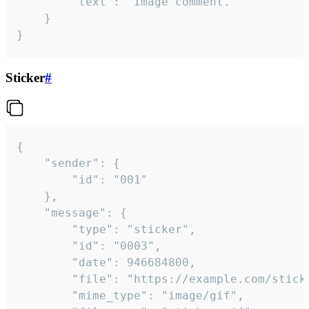
		"text": "Image comment."

	}

}
Sticker
#
{

	"sender": {

		"id": "001"

	},

	"message": {

		"type": "sticker",

		"id": "0003",

		"date": 946684800,

		"file": "https://example.com/sticker.gif",

		"mime_type": "image/gif",
