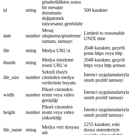
gönderildikten sonra
bir mesajın
id
string
500 karakter
durumunu
değiştirmek
istiyorsanız gereklidir
Mesaj
Limited to reasonable
date
number
oluşturma/gönderme
UNIX time
zamanı, tamsayı
2048 karakter, geçerli
file
string
Medya URL'si
şema https veya http
Medya önizleme
2048 karakter, geçerli
thumb
string
resmi URL'si
https veya http şeması
Sekizli (bayt)
İstemci uygulamalarıyla
file_size
number
cinsinden medya
sınırlı pozitif tamsayı
verilerinin boyutu
Piksel cinsinden
İstemci uygulamalarıyla
width
number
resim veya video
sınırlı pozitif tamsayı
genişliği
Piksel cinsinden
İstemci uygulamalarıyla
height
number
resim veya video
sınırlı pozitif tamsayı
yüksekliği
2255 karakter, eski
Medya veri dosyası
file_name
string
dosya sistemleriyle
adı