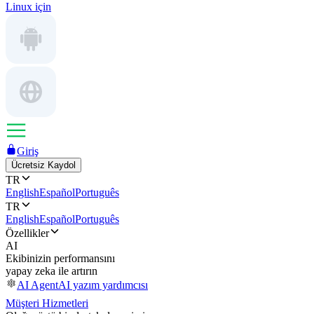
Linux için
Giriş
Ücretsiz Kaydol
TR
English
Español
Português
TR
English
Español
Português
Özellikler
AI
Ekibinizin performansını
yapay zeka ile artırın
AI Agent
AI yazım yardımcısı
Müşteri Hizmetleri