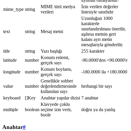
uyumlu olmayabilir!
MIME türü medya
İzin verilen değerler
mime_type
string
verileri
listesiyle sınırlıdır
Uzunluğun 1000
karakterle
sınırlandırılması önerilir,
text
string
Mesaj metni
aşılırsa metnin geri
kalanı ayrı metin
mesajlarıyla gönderilir.
title
string
Yazı başlığı
255 karakter
Konum enlemi,
latitude
number
-90.0000'den +90.0000'e
gerçek sayı
Konum boylamı,
longitude
number
-180.0000 ila +180.0000
gerçek sayı
Genellikle sohbet
value
number
değerlendirmesinde
herhangi bir sayı
kullanılan sayı
keyboard
[]Key
Anahtar yapılar dizisi
7 anahtar
Klavyede çoklu
multiple
boolean
seçime izin verir,
doğru ya da yanlış
boole
Anahtar
#