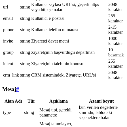
Kullanıcı sayfası URL'si, geçerli https
2048
url
string
veya http şemaları
karakter
255
email
string
Kullanıcı e-postası
karakter
2-15
phone
string
Kullanıcı telefon numarası
karakter
1000
invite
string
Ziyaretçi davet metni
karakter
10
group
string
Ziyaretçinin başvurduğu departman
basamak
255
intent
string
Ziyaretçinin talebinin konusu
karakter
2048
crm_link
string
CRM sistemindeki Ziyaretçi URL'si
karakter
Mesaj
#
Alan Adı
Tür
Açıklama
Azami boyut
İzin verilen değerlerle
Mesaj tipi, gerekli
type
string
sınırlıdır, tablodaki
parametre
seçeneklere bakın
Mesaj tanımlayıcı,