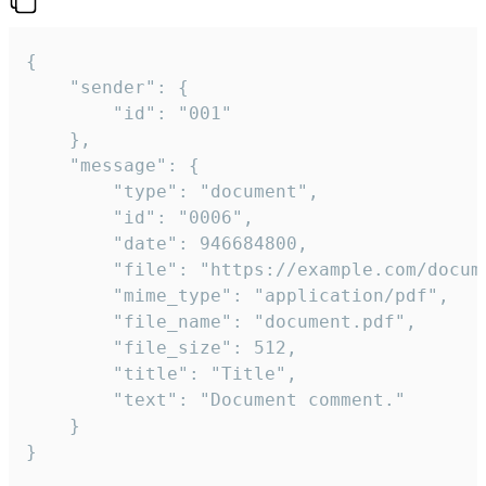
{

	"sender": {

		"id": "001"

	},

	"message": {

		"type": "document",

		"id": "0006",

		"date": 946684800,

		"file": "https://example.com/document.pdf",

		"mime_type": "application/pdf",

		"file_name": "document.pdf",

		"file_size": 512,

		"title": "Title",

		"text": "Document comment."

	}

}