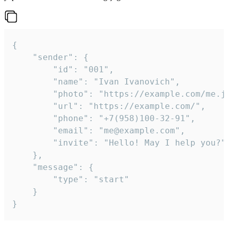
{

	"sender": {

		"id": "001",

		"name": "Ivan Ivanovich",

		"photo": "https://example.com/me.jpg",

		"url": "https://example.com/",

		"phone": "+7(958)100-32-91",

		"email": "me@example.com",

		"invite": "Hello! May I help you?"

	},

	"message": {

		"type": "start"

	}

}