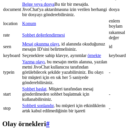
Belge veya dosya
Bu tür bir mesajda.
document
JivoChat'ya aktarılmasına izin verilen herhangi
dosya
bir dosyayı gönderebilirsiniz.
enlem
location
Konum
boylam
rakamsal
rate
Sohbet değerlendirmesi
değer
Mesaj okunma olayı
, id alanında okuduğunuz
seen
id
mesajın ID'sini belirtmelisiniz.
keyboard
Seçeneklere sahip klavye, ayrıntılar
örnekte
keyboard
Yazma olayı
, bu mesajın metin alanına, yazılan
metni JivoChat kullanıcısı tarafından
typein
görülebilecek şekilde yazabilirsiniz. Bu olayı
-
bir müşteri için en sık her 5 saniyede
gönderebilirsiniz.
Sohbet başlat
. Müşteri tarafından mesaj
start
gönderilmeden sohbet başlatmak için
-
kullanabilirsiniz.
Sohbeti sonlandır
, bu müşteri için etkinliklerin
stop
-
artık kabul edilmediğinin bir işareti
Olay örnekleri
#