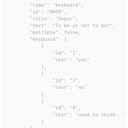
		"type": "keyboard",

		"id": "0009",

		"title": "Опрос",

		"text": "To be or not to be?",

		"multiple": false,

		"keyboard": [

			{

				"id": "1",

				"text": "yes"

			},

			{

				"id": "2",

				"text": "no"

			},

			{

				"id": "X",

				"text": "need to think..."

			}
