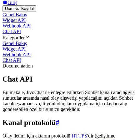
Giriş
Ücretsiz Kaydol
Genel Bakış
Widget API
Webhook API
Chat API
Kategoriler
Genel Bakış
Widget API
Webhook API
Chat API
Documentation
Chat API
Bu makale, JivoChat ile entegre edilirken Sohbet kanalı aracılığıyla
sunucular arasında nasıl olay alışverişi yapılacağını açıklar. Sohbet
kanalı eşzamansız çift yönlüdür, tam uygulama için olayları alıp
gönderebilen özel bir sunucu gereklidir.
Kanal protokolü
#
Olay iletimi için aktarım protokolü
HTTPS
'dir (geliştirme