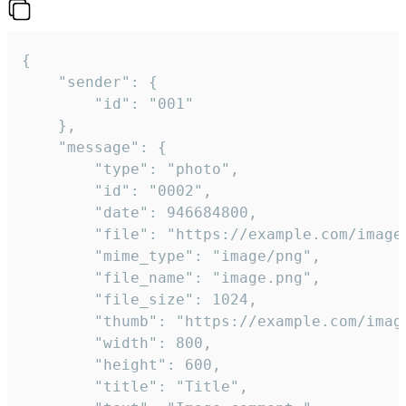
{

	"sender": {

		"id": "001"

	},

	"message": {

		"type": "photo",

		"id": "0002",

		"date": 946684800,

		"file": "https://example.com/image.png",

		"mime_type": "image/png",

		"file_name": "image.png",

		"file_size": 1024,

		"thumb": "https://example.com/image_thumb.png",

		"width": 800,

		"height": 600,

		"title": "Title",
