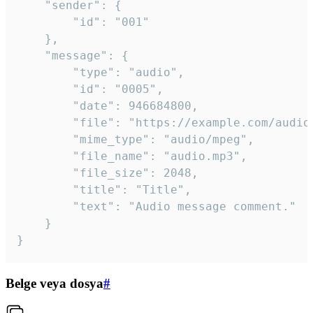
	"sender": {

		"id": "001"

	},

	"message": {

		"type": "audio",

		"id": "0005",

		"date": 946684800,

		"file": "https://example.com/audio.mp3",

		"mime_type": "audio/mpeg",

		"file_name": "audio.mp3",

		"file_size": 2048,

		"title": "Title",

		"text": "Audio message comment."

	}

}
Belge veya dosya
#