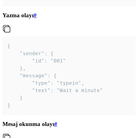
Yazma olayı
#
{

	"sender": {

		"id": "001"

	},

	"message": {

		"type": "typein",

		"text": "Wait a minute"

	}

}
Mesaj okunma olayı
#