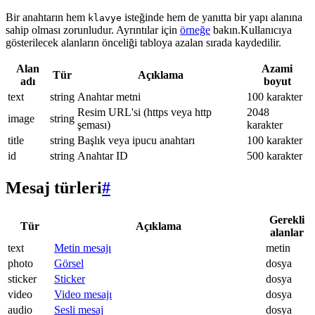
Bir anahtarın hem
isteğinde hem de yanıtta bir yapı alanına
klavye
sahip olması zorunludur. Ayrıntılar için
örneğe
bakın.Kullanıcıya
gösterilecek alanların önceliği tabloya azalan sırada kaydedilir.
Alan
Azami
Tür
Açıklama
adı
boyut
text
string
Anahtar metni
100 karakter
Resim URL'si (https veya http
2048
image
string
şeması)
karakter
title
string
Başlık veya ipucu anahtarı
100 karakter
id
string
Anahtar ID
500 karakter
Mesaj türleri
#
Gerekli
Tür
Açıklama
alanlar
text
Metin mesajı
metin
photo
Görsel
dosya
sticker
Sticker
dosya
video
Video mesajı
dosya
audio
Sesli mesaj
dosya