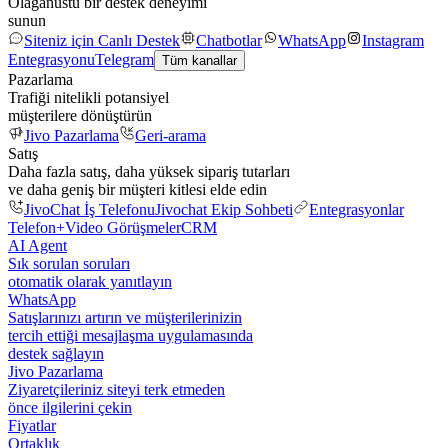
Olağanüstü bir destek deneyimi
sunun
Siteniz için Canlı Destek
Chatbotlar
WhatsApp
Instagram
Entegrasyonu
Telegram
Tüm kanallar
Pazarlama
Trafiği nitelikli potansiyel
müşterilere dönüştürün
Jivo Pazarlama
Geri-arama
Satış
Daha fazla satış, daha yüksek sipariş tutarları
ve daha geniş bir müşteri kitlesi elde edin
JivoChat İş Telefonu
Jivochat Ekip Sohbeti
Entegrasyonlar
Telefon+
Video Görüşmeler
CRM
AI Agent
Sık sorulan soruları
otomatik olarak yanıtlayın
WhatsApp
Satışlarınızı artırın ve müşterilerinizin
tercih ettiği mesajlaşma uygulamasında
destek sağlayın
Jivo Pazarlama
Ziyaretçileriniz siteyi terk etmeden
önce ilgilerini çekin
Fiyatlar
Ortaklık