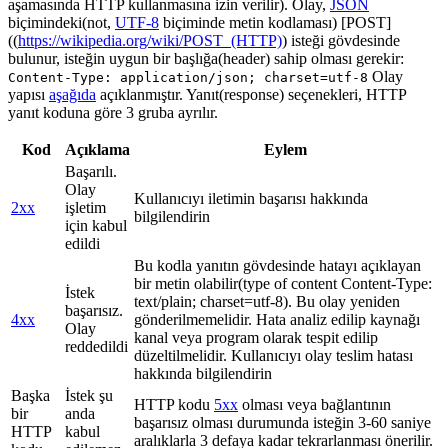
aşamasında HTTP kullanmasına izin verilir). Olay,
JSON
biçimindeki(not,
UTF-8
biçiminde metin kodlaması) [POST]
((
https://wikipedia.org/wiki/POST_(HTTP)
) isteği gövdesinde
bulunur, isteğin uygun bir başlığa(header) sahip olması gerekir:
Olay
Content-Type: application/json; charset=utf-8
yapısı
aşağıda
açıklanmıştır. Yanıt(response) seçenekleri, HTTP
yanıt koduna göre 3 gruba ayrılır.
Kod
Açıklama
Eylem
Başarılı.
Olay
Kullanıcıyı iletimin başarısı hakkında
2xx
işletim
bilgilendirin
için kabul
edildi
Bu kodla yanıtın gövdesinde hatayı açıklayan
bir metin olabilir(type of content Content-Type:
İstek
text/plain; charset=utf-8). Bu olay yeniden
başarısız.
4xx
gönderilmemelidir. Hata analiz edilip kaynağı
Olay
kanal veya program olarak tespit edilip
reddedildi
düzeltilmelidir. Kullanıcıyı olay teslim hatası
hakkında bilgilendirin
Başka
İstek şu
HTTP kodu
5xx
olması veya bağlantının
bir
anda
başarısız olması durumunda isteğin 3-60 saniye
HTTP
kabul
aralıklarla 3 defaya kadar tekrarlanması önerilir.