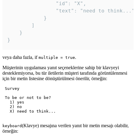
				"id": "X",

				"text": "need to think..."

			}

		]

	}

veya daha fazla, if
.
multiple = true
Müşterinin uygulaması yanıt seçeneklerine sahip bir klavyeyi
desteklemiyorsa, bu tür iletilerin müşteri tarafında görüntülenmesi
için bir metin listesine dönüştürülmesi önerilir, örneğin:
 Survey

 To be or not to be?

   1) yes

   2) no

   X) need to think...

(Klavye) mesajına verilen yanıt bir metin mesajı olabilir,
keyboard
örneğin: