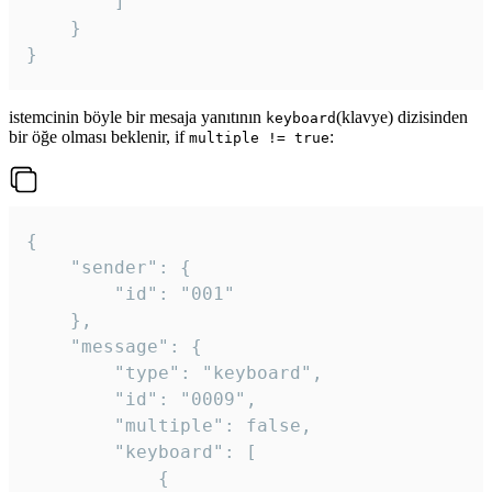
		]

	}

}
istemcinin böyle bir mesaja yanıtının
(klavye) dizisinden
keyboard
bir öğe olması beklenir, if
:
multiple != true
{

	"sender": {

		"id": "001"

	},

	"message": {

		"type": "keyboard",

		"id": "0009",

		"multiple": false,

		"keyboard": [

			{
