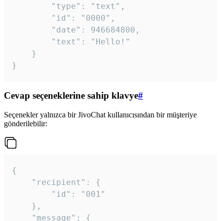
		"type": "text",

		"id": "0000",

		"date": 946684800,

		"text": "Hello!"

	}

}
Cevap seçeneklerine sahip klavye
#
Seçenekler yalnızca bir JivoChat kullanıcısından bir müşteriye
gönderilebilir:
{

	"recipient": {

		"id": "001"

	},

	"message": {
