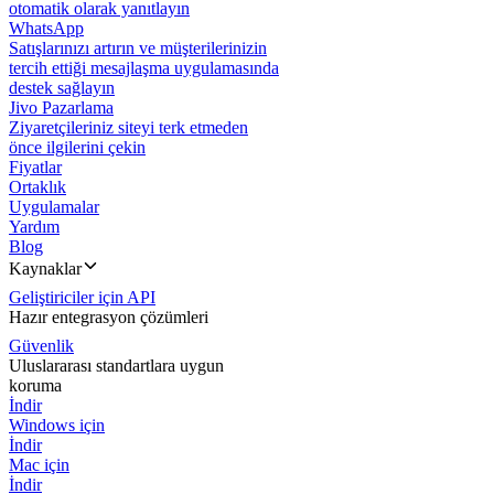
otomatik olarak yanıtlayın
WhatsApp
Satışlarınızı artırın ve müşterilerinizin
tercih ettiği mesajlaşma uygulamasında
destek sağlayın
Jivo Pazarlama
Ziyaretçileriniz siteyi terk etmeden
önce ilgilerini çekin
Fiyatlar
Ortaklık
Uygulamalar
Yardım
Blog
Kaynaklar
Geliştiriciler için API
Hazır entegrasyon çözümleri
Güvenlik
Uluslararası standartlara uygun
koruma
İndir
Windows için
İndir
Mac için
İndir