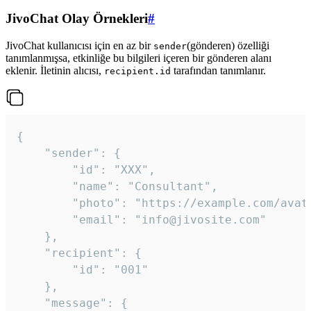
JivoChat Olay Örnekleri
#
JivoChat kullanıcısı için en az bir
(gönderen) özelliği
sender
tanımlanmışsa, etkinliğe bu bilgileri içeren bir gönderen alanı
eklenir. İletinin alıcısı,
tarafından tanımlanır.
recipient.id
{

	"sender": {

		"id": "XXX",

		"name": "Consultant",

		"photo": "https://example.com/avatar.png",

		"email": "info@jivosite.com"

	},

	"recipient": {

		"id": "001"

	},

	"message": {
