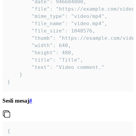
		"date": 946684800,

		"file": "https://example.com/video.mp4",

		"mime_type": "video/mp4",

		"file_name": "video.mp4",

		"file_size": 1048576,

		"thumb": "https://example.com/video_thumb.png",

		"width": 640,

		"height": 480,

		"title": "Title",

		"text": "Video comment."

	}

}
Sesli mesaj
#
{
