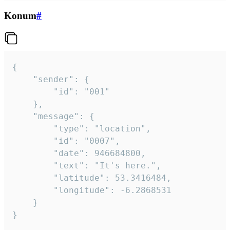
Konum
#
{

	"sender": {

		"id": "001"

	},

	"message": {

		"type": "location",

		"id": "0007",

		"date": 946684800,

		"text": "It's here.",

		"latitude": 53.3416484,

		"longitude": -6.2868531

	}

}