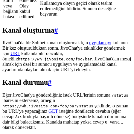
kodu
edilemez.
Kullanıcıya olayın geçici olarak teslim
veya
Olay
edilemediğini bildirin. Sunucu desteğine
bağlantı
kabul
başvurun
hatası
edilmedi
Kanal oluşturma
#
JivoChat'da bir Sohbet kanalı oluşturmak için
uygulamayı
kullanın.
Bir kez oluşturulduktan sonra, JivoChat'ya etkinlikler göndermek
için
URL
kullanılabilir olacaktır,
örneğin:
. JivoChat'dan mesaj
https://wh.jivosite.com/foo/bar
almak için özel bir sunucu uygulayın ve uygulamadaki kanal
ayarlarında olayları almak için URL'yi ekleyin.
Kanal durumu
#
Eğer JivoChat'ya gönderdiğiniz istek URL'lerinin sonuna
/status
ibaresini eklerseniz, örneğin
şeklinde, o zaman
https://wh.jivosite.com/foo/bar/status
bu URL'ye yapacağınız
GET
isteğine dönülecek cevabın (eğer
cevap 2xx koduyla başarılı dönerse) bodysinde kanalın durumuna
dair bilgi bulacaksınız. Kanalda muhatap yoksa cevap
, varsa
0
1
olarak dönecektir.