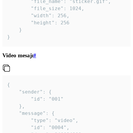
		"file_name": "sticker.gif",

		"file_size": 1024,

		"width": 256,

		"height": 256

	}

}
Video mesajı
#
{

	"sender": {

		"id": "001"

	},

	"message": {

		"type": "video",

		"id": "0004",
