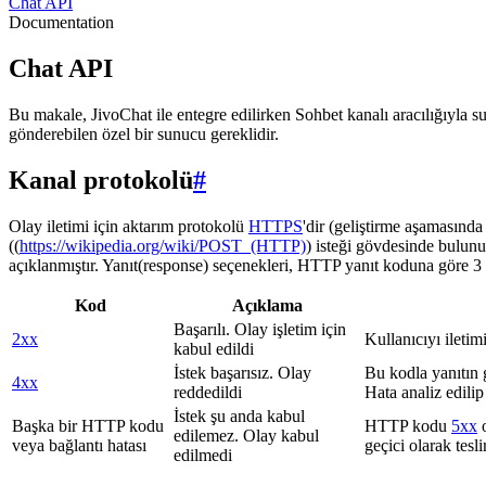
Chat API
Documentation
Chat API
Bu makale, JivoChat ile entegre edilirken Sohbet kanalı aracılığıyla su
gönderebilen özel bir sunucu gereklidir.
Kanal protokolü
#
Olay iletimi için aktarım protokolü
HTTPS
'dir (geliştirme aşamasınd
((
https://wikipedia.org/wiki/POST_(HTTP)
) isteği gövdesinde bulunu
açıklanmıştır. Yanıt(response) seçenekleri, HTTP yanıt koduna göre 3 g
Kod
Açıklama
Başarılı. Olay işletim için
2xx
Kullanıcıyı iletim
kabul edildi
İstek başarısız. Olay
Bu kodla yanıtın 
4xx
reddedildi
Hata analiz edilip
İstek şu anda kabul
Başka bir HTTP kodu
HTTP kodu
5xx
o
edilemez. Olay kabul
veya bağlantı hatası
geçici olarak tes
edilmedi