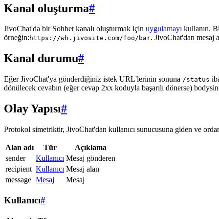
Kanal oluşturma
#
JivoChat'da bir Sohbet kanalı oluşturmak için
uygulamayı
kullanın. B
örneğin:
. JivoChat'dan mesaj 
https://wh.jivosite.com/foo/bar
Kanal durumu
#
Eğer JivoChat'ya gönderdiğiniz istek URL'lerinin sonuna
ib
/status
dönülecek cevabın (eğer cevap 2xx koduyla başarılı dönerse) bodysi
Olay Yapısı
#
Protokol simetriktir, JivoChat'dan kullanıcı sunucusuna giden ve ordan 
Alan adı
Tür
Açıklama
sender
Kullanıcı
Mesaj gönderen
recipient
Kullanıcı
Mesaj alan
message
Mesaj
Mesaj
Kullanıcı
#