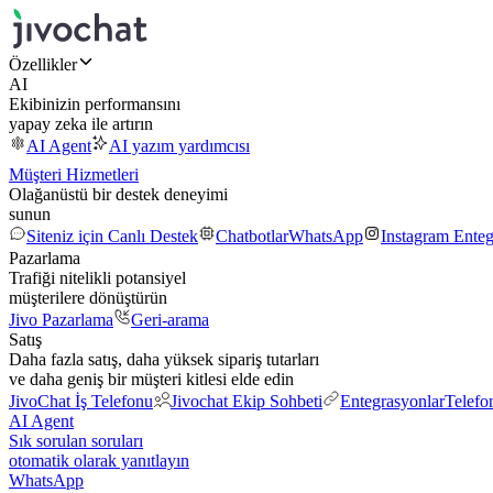
Özellikler
AI
Ekibinizin performansını
yapay zeka ile artırın
AI Agent
AI yazım yardımcısı
Müşteri Hizmetleri
Olağanüstü bir destek deneyimi
sunun
Siteniz için Canlı Destek
Chatbotlar
WhatsApp
Instagram Ente
Pazarlama
Trafiği nitelikli potansiyel
müşterilere dönüştürün
Jivo Pazarlama
Geri-arama
Satış
Daha fazla satış, daha yüksek sipariş tutarları
ve daha geniş bir müşteri kitlesi elde edin
JivoChat İş Telefonu
Jivochat Ekip Sohbeti
Entegrasyonlar
Telefo
AI Agent
Sık sorulan soruları
otomatik olarak yanıtlayın
WhatsApp