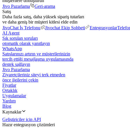
müşterilere dönüştürün
Jivo Pazarlama
Geri-arama
Satış
Daha fazla satış, daha yüksek sipariş tutarları
ve daha geniş bir müşteri kitlesi elde edin
JivoChat İş Telefonu
Jivochat Ekip Sohbeti
Entegrasyonlar
Telefo
AI Agent
Sık sorulan soruları
otomatik olarak yanıtlayın
WhatsApp
Satışlarınızı artırın ve müşterilerinizin
tercih ettiği mesajlaşma uygulamasında
destek sağlayın
Jivo Pazarlama
Ziyaretçileriniz siteyi terk etmeden
önce ilgilerini çekin
Fiyatlar
Ortaklık
Uygulamalar
Yardım
Blog
Kaynaklar
Geliştiriciler için API
Hazır entegrasyon çözümleri