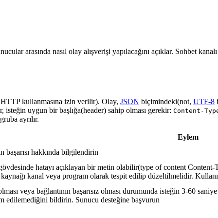
nucular arasında nasıl olay alışverişi yapılacağını açıklar. Sohbet kanal
a HTTP kullanmasına izin verilir). Olay,
JSON
biçimindeki(not,
UTF-8
r, isteğin uygun bir başlığa(header) sahip olması gerekir:
Content-Typ
ruba ayrılır.
Eylem
in başarısı hakkında bilgilendirin
gövdesinde hatayı açıklayan bir metin olabilir(type of content Content-T
 kaynağı kanal veya program olarak tespit edilip düzeltilmelidir. Kullanı
lması veya bağlantının başarısız olması durumunda isteğin 3-60 saniye a
lim edilemediğini bildirin. Sunucu desteğine başvurun