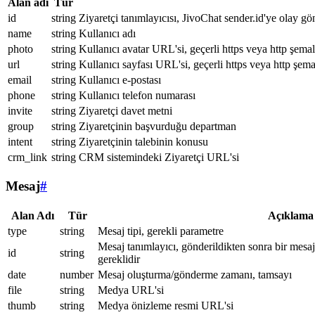
Alan adı
Tür
id
string
Ziyaretçi tanımlayıcısı, JivoChat sender.id'ye olay gö
name
string
Kullanıcı adı
photo
string
Kullanıcı avatar URL'si, geçerli https veya http şemal
url
string
Kullanıcı sayfası URL'si, geçerli https veya http şema
email
string
Kullanıcı e-postası
phone
string
Kullanıcı telefon numarası
invite
string
Ziyaretçi davet metni
group
string
Ziyaretçinin başvurduğu departman
intent
string
Ziyaretçinin talebinin konusu
crm_link
string
CRM sistemindeki Ziyaretçi URL'si
Mesaj
#
Alan Adı
Tür
Açıklama
type
string
Mesaj tipi, gerekli parametre
Mesaj tanımlayıcı, gönderildikten sonra bir mesa
id
string
gereklidir
date
number
Mesaj oluşturma/gönderme zamanı, tamsayı
file
string
Medya URL'si
thumb
string
Medya önizleme resmi URL'si