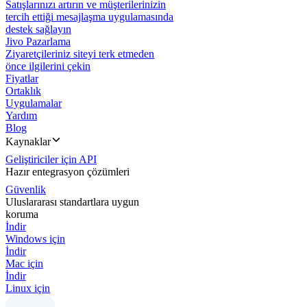
Satışlarınızı artırın ve müşterilerinizin
tercih ettiği mesajlaşma uygulamasında
destek sağlayın
Jivo Pazarlama
Ziyaretçileriniz siteyi terk etmeden
önce ilgilerini çekin
Fiyatlar
Ortaklık
Uygulamalar
Yardım
Blog
Kaynaklar
Geliştiriciler için API
Hazır entegrasyon çözümleri
Güvenlik
Uluslararası standartlara uygun
koruma
İndir
Windows için
İndir
Mac için
İndir
Linux için