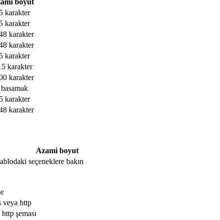
ami boyut
5 karakter
5 karakter
48 karakter
48 karakter
5 karakter
15 karakter
00 karakter
 basamak
5 karakter
48 karakter
Azami boyut
, tablodaki seçeneklere bakın
me
s veya http
 http şeması