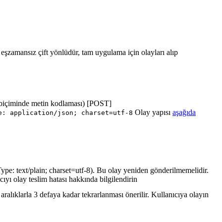
ı eşzamansız çift yönlüdür, tam uygulama için olayları alıp
biçiminde metin kodlaması) [POST]
Olay yapısı
aşağıda
e: application/json; charset=utf-8
ype: text/plain; charset=utf-8). Bu olay yeniden gönderilmemelidir.
cıyı olay teslim hatası hakkında bilgilendirin
ralıklarla 3 defaya kadar tekrarlanması önerilir. Kullanıcıya olayın