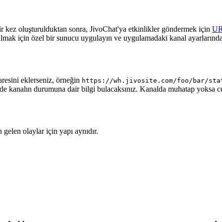
ir kez oluşturulduktan sonra, JivoChat'ya etkinlikler göndermek için
U
almak için özel bir sunucu uygulayın ve uygulamadaki kanal ayarlarında
aresini eklerseniz, örneğin
https://wh.jivosite.com/foo/bar/sta
nde kanalın durumuna dair bilgi bulacaksınız. Kanalda muhatap yoksa 
gelen olaylar için yapı aynıdır.