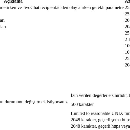
Açıklama
Az
nderirken ve JivoChat recipient.id'den olay alırken gerekli parametre
25
25
arı
20
ları
20
25
2-
10
10
25
20
İzin verilen değerlerle sınırlıdır
jın durumunu değiştirmek istiyorsanız
500 karakter
Limited to reasonable UNIX ti
2048 karakter, geçerli şema http
2048 karakter, geçerli https veya