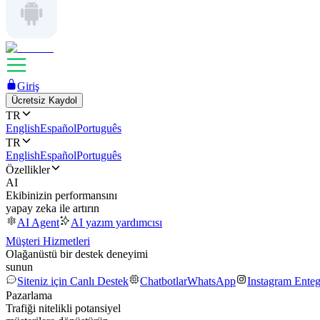
Giriş
Ücretsiz Kaydol
TR
English
Español
Português
TR
English
Español
Português
Özellikler
AI
Ekibinizin performansını
yapay zeka ile artırın
AI Agent
AI yazım yardımcısı
Müşteri Hizmetleri
Olağanüstü bir destek deneyimi
sunun
Siteniz için Canlı Destek
Chatbotlar
WhatsApp
Instagram Ente
Pazarlama
Trafiği nitelikli potansiyel