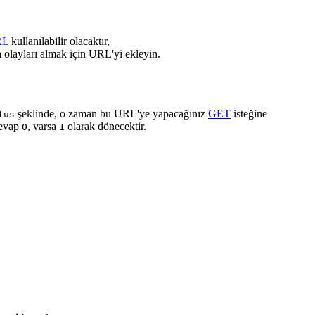
RL
kullanılabilir olacaktır,
 olayları almak için URL'yi ekleyin.
şeklinde, o zaman bu URL'ye yapacağınız
GET
isteğine
tus
cevap
, varsa
olarak dönecektir.
0
1