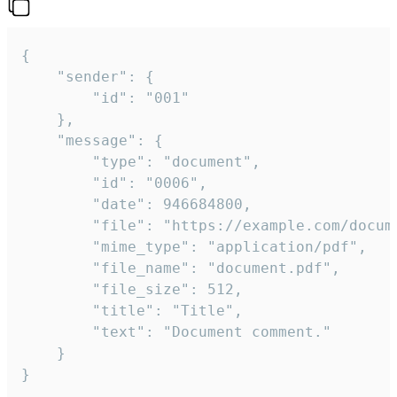
{

	"sender": {

		"id": "001"

	},

	"message": {

		"type": "document",

		"id": "0006",

		"date": 946684800,

		"file": "https://example.com/document.pdf",

		"mime_type": "application/pdf",

		"file_name": "document.pdf",

		"file_size": 512,

		"title": "Title",

		"text": "Document comment."

	}

}