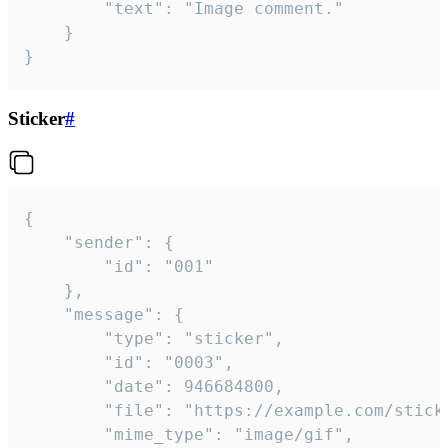
		"text": "Image comment."

	}

}
Sticker
#
{

	"sender": {

		"id": "001"

	},

	"message": {

		"type": "sticker",

		"id": "0003",

		"date": 946684800,

		"file": "https://example.com/sticker.gif",

		"mime_type": "image/gif",
