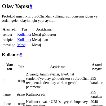
Olay Yapısı
#
Protokol simetriktir, JivoChat'dan kullanıcı sunucusuna giden ve
ordan gelen olaylar için yapı aynıdır.
Alan adı
Tür
Açıklama
sender
Kullanıcı
Mesaj gönderen
recipient
Kullanıcı
Mesaj alan
message
Mesaj
Mesaj
Kullanıcı
#
Alan
Azami
Tür
Açıklama
adı
boyut
Ziyaretçi tanımlayıcısı, JivoChat
sender.id'ye olay gönderirken ve JivoChat
255
id
string
recipient.id'den olay alırken gerekli
karakter
parametre
255
name
string
Kullanıcı adı
karakter
Kullanıcı avatar URL'si, geçerli https veya
2048
photo
string
http şemaları
karakter