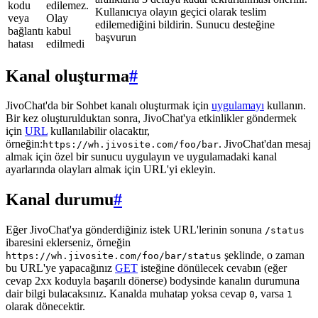
kodu
edilemez.
Kullanıcıya olayın geçici olarak teslim
veya
Olay
edilemediğini bildirin. Sunucu desteğine
bağlantı
kabul
başvurun
hatası
edilmedi
Kanal oluşturma
#
JivoChat'da bir Sohbet kanalı oluşturmak için
uygulamayı
kullanın.
Bir kez oluşturulduktan sonra, JivoChat'ya etkinlikler göndermek
için
URL
kullanılabilir olacaktır,
örneğin:
. JivoChat'dan mesaj
https://wh.jivosite.com/foo/bar
almak için özel bir sunucu uygulayın ve uygulamadaki kanal
ayarlarında olayları almak için URL'yi ekleyin.
Kanal durumu
#
Eğer JivoChat'ya gönderdiğiniz istek URL'lerinin sonuna
/status
ibaresini eklerseniz, örneğin
şeklinde, o zaman
https://wh.jivosite.com/foo/bar/status
bu URL'ye yapacağınız
GET
isteğine dönülecek cevabın (eğer
cevap 2xx koduyla başarılı dönerse) bodysinde kanalın durumuna
dair bilgi bulacaksınız. Kanalda muhatap yoksa cevap
, varsa
0
1
olarak dönecektir.