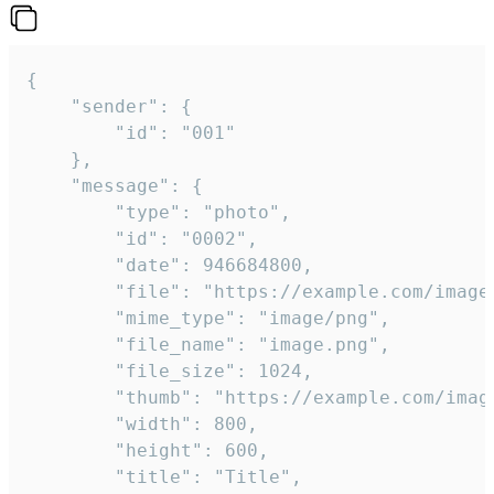
{

	"sender": {

		"id": "001"

	},

	"message": {

		"type": "photo",

		"id": "0002",

		"date": 946684800,

		"file": "https://example.com/image.png",

		"mime_type": "image/png",

		"file_name": "image.png",

		"file_size": 1024,

		"thumb": "https://example.com/image_thumb.png",

		"width": 800,

		"height": 600,

		"title": "Title",
