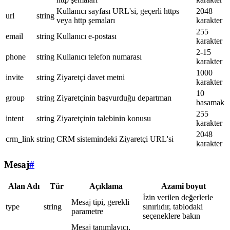
Kullanıcı sayfası URL'si, geçerli https
2048
url
string
veya http şemaları
karakter
255
email
string
Kullanıcı e-postası
karakter
2-15
phone
string
Kullanıcı telefon numarası
karakter
1000
invite
string
Ziyaretçi davet metni
karakter
10
group
string
Ziyaretçinin başvurduğu departman
basamak
255
intent
string
Ziyaretçinin talebinin konusu
karakter
2048
crm_link
string
CRM sistemindeki Ziyaretçi URL'si
karakter
Mesaj
#
Alan Adı
Tür
Açıklama
Azami boyut
İzin verilen değerlerle
Mesaj tipi, gerekli
type
string
sınırlıdır, tablodaki
parametre
seçeneklere bakın
Mesaj tanımlayıcı,