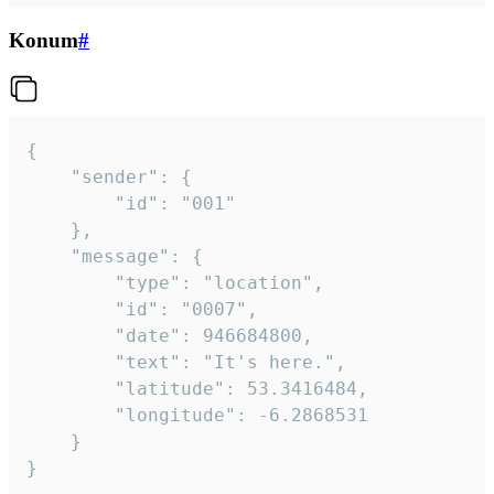
Konum
#
{

	"sender": {

		"id": "001"

	},

	"message": {

		"type": "location",

		"id": "0007",

		"date": 946684800,

		"text": "It's here.",

		"latitude": 53.3416484,

		"longitude": -6.2868531

	}

}