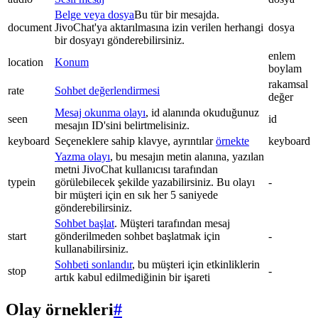
Belge veya dosya
Bu tür bir mesajda.
document
JivoChat'ya aktarılmasına izin verilen herhangi
dosya
bir dosyayı gönderebilirsiniz.
enlem
location
Konum
boylam
rakamsal
rate
Sohbet değerlendirmesi
değer
Mesaj okunma olayı
, id alanında okuduğunuz
seen
id
mesajın ID'sini belirtmelisiniz.
keyboard
Seçeneklere sahip klavye, ayrıntılar
örnekte
keyboard
Yazma olayı
, bu mesajın metin alanına, yazılan
metni JivoChat kullanıcısı tarafından
typein
görülebilecek şekilde yazabilirsiniz. Bu olayı
-
bir müşteri için en sık her 5 saniyede
gönderebilirsiniz.
Sohbet başlat
. Müşteri tarafından mesaj
start
gönderilmeden sohbet başlatmak için
-
kullanabilirsiniz.
Sohbeti sonlandır
, bu müşteri için etkinliklerin
stop
-
artık kabul edilmediğinin bir işareti
Olay örnekleri
#