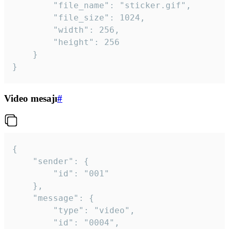
		"file_name": "sticker.gif",

		"file_size": 1024,

		"width": 256,

		"height": 256

	}

}
Video mesajı
#
{

	"sender": {

		"id": "001"

	},

	"message": {

		"type": "video",

		"id": "0004",
