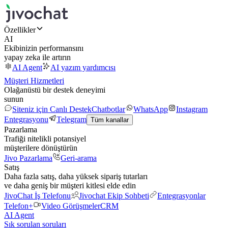
Özellikler
AI
Ekibinizin performansını
yapay zeka ile artırın
AI Agent
AI yazım yardımcısı
Müşteri Hizmetleri
Olağanüstü bir destek deneyimi
sunun
Siteniz için Canlı Destek
Chatbotlar
WhatsApp
Instagram
Entegrasyonu
Telegram
Tüm kanallar
Pazarlama
Trafiği nitelikli potansiyel
müşterilere dönüştürün
Jivo Pazarlama
Geri-arama
Satış
Daha fazla satış, daha yüksek sipariş tutarları
ve daha geniş bir müşteri kitlesi elde edin
JivoChat İş Telefonu
Jivochat Ekip Sohbeti
Entegrasyonlar
Telefon+
Video Görüşmeler
CRM
AI Agent
Sık sorulan soruları