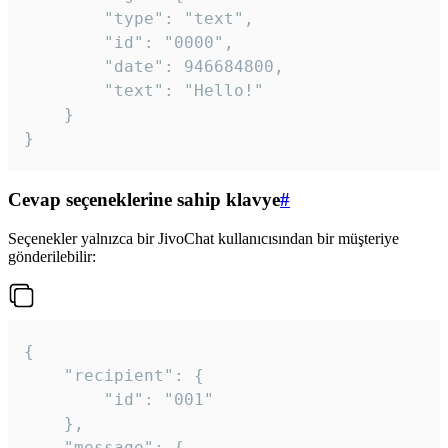
		"type": "text",

		"id": "0000",

		"date": 946684800,

		"text": "Hello!"

	}

}
Cevap seçeneklerine sahip klavye
#
Seçenekler yalnızca bir JivoChat kullanıcısından bir müşteriye
gönderilebilir:
{

	"recipient": {

		"id": "001"

	},

	"message": {
