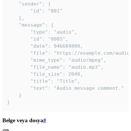
	"sender": {

		"id": "001"

	},

	"message": {

		"type": "audio",

		"id": "0005",

		"date": 946684800,

		"file": "https://example.com/audio.mp3",

		"mime_type": "audio/mpeg",

		"file_name": "audio.mp3",

		"file_size": 2048,

		"title": "Title",

		"text": "Audio message comment."

	}

}
Belge veya dosya
#