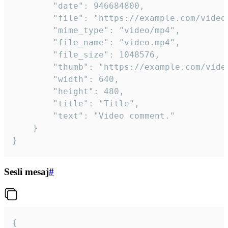
		"date": 946684800,

		"file": "https://example.com/video.mp4",

		"mime_type": "video/mp4",

		"file_name": "video.mp4",

		"file_size": 1048576,

		"thumb": "https://example.com/video_thumb.png",

		"width": 640,

		"height": 480,

		"title": "Title",

		"text": "Video comment."

	}

}
Sesli mesaj
#
{
