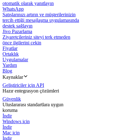
otomatik olarak yanıtlayın
WhatsApp
Satışlarınızı artırın ve müşterilerinizin
tercih ettiği mesajlaşma uygulamasında
destek sağlayın
Jivo Pazarlama
Ziyaretçileriniz siteyi terk etmeden
önce ilgilerini çekin
Fiyatlar
Ortaklık
Uygulamalar
Yardım
Blog
Kaynaklar
Geliştiriciler için API
Hazır entegrasyon çözümleri
Güvenlik
Uluslararası standartlara uygun
koruma
İndir
Windows için
İndir
Mac için
İndir