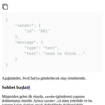
{

	"sender": {

		"id": "001"

	},

	"message": {

		"type": "text",

		"text": "need to think..."

	}

Aşağıdakiler, JivoChat'ya gönderilecek olay örnekleridir..
Sohbet başlat
#
Müşteriden gelen ilk olayda,
(gönderen) yapısını
sender
doldurmanız önerilir. Ayrıca
alanı yeterlidir ve bu
sender.id
yapının kalan alanları ancak değiştiğinde doldurulabilir.