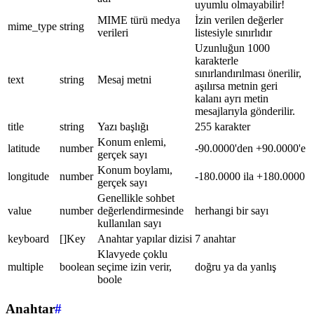
uyumlu olmayabilir!
MIME türü medya
İzin verilen değerler
mime_type
string
verileri
listesiyle sınırlıdır
Uzunluğun 1000
karakterle
sınırlandırılması önerilir,
text
string
Mesaj metni
aşılırsa metnin geri
kalanı ayrı metin
mesajlarıyla gönderilir.
title
string
Yazı başlığı
255 karakter
Konum enlemi,
latitude
number
-90.0000'den +90.0000'e
gerçek sayı
Konum boylamı,
longitude
number
-180.0000 ila +180.0000
gerçek sayı
Genellikle sohbet
value
number
değerlendirmesinde
herhangi bir sayı
kullanılan sayı
keyboard
[]Key
Anahtar yapılar dizisi
7 anahtar
Klavyede çoklu
multiple
boolean
seçime izin verir,
doğru ya da yanlış
boole
Anahtar
#