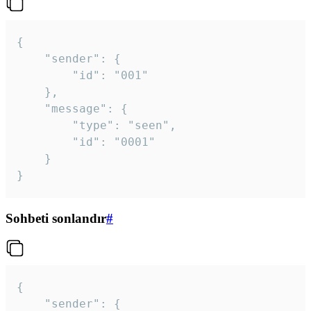
{

	"sender": {

		"id": "001"

	},

	"message": {

		"type": "seen",

		"id": "0001"

	}

}
Sohbeti sonlandır
#
{

	"sender": {
