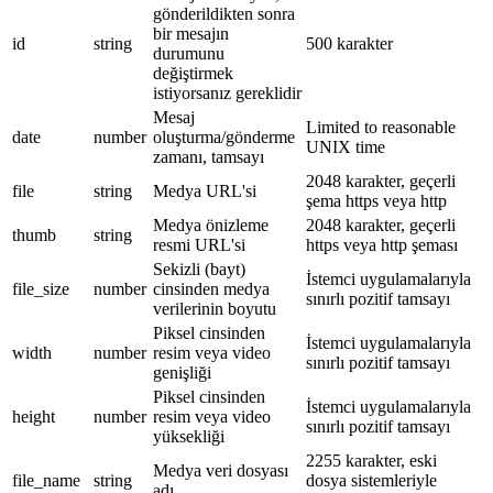
gönderildikten sonra
bir mesajın
id
string
500 karakter
durumunu
değiştirmek
istiyorsanız gereklidir
Mesaj
Limited to reasonable
date
number
oluşturma/gönderme
UNIX time
zamanı, tamsayı
2048 karakter, geçerli
file
string
Medya URL'si
şema https veya http
Medya önizleme
2048 karakter, geçerli
thumb
string
resmi URL'si
https veya http şeması
Sekizli (bayt)
İstemci uygulamalarıyla
file_size
number
cinsinden medya
sınırlı pozitif tamsayı
verilerinin boyutu
Piksel cinsinden
İstemci uygulamalarıyla
width
number
resim veya video
sınırlı pozitif tamsayı
genişliği
Piksel cinsinden
İstemci uygulamalarıyla
height
number
resim veya video
sınırlı pozitif tamsayı
yüksekliği
2255 karakter, eski
Medya veri dosyası
file_name
string
dosya sistemleriyle
adı