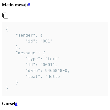
Metin mesajı
#
{

	"sender": {

		"id": "001"

	},

	"message": {

		"type": "text",

		"id": "0001",

		"date": 946684800,

		"text": "Hello!"

	}

}
Görsel
#