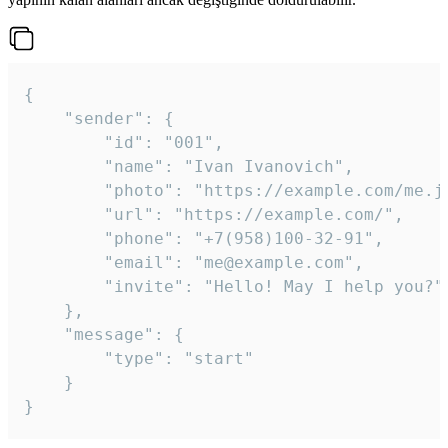
{

	"sender": {

		"id": "001",

		"name": "Ivan Ivanovich",

		"photo": "https://example.com/me.jpg",

		"url": "https://example.com/",

		"phone": "+7(958)100-32-91",

		"email": "me@example.com",

		"invite": "Hello! May I help you?"

	},

	"message": {

		"type": "start"

	}

}