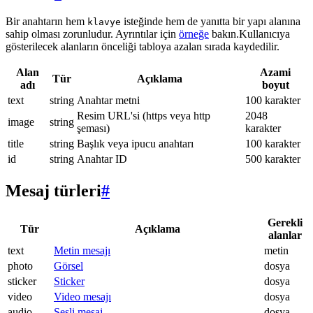
Bir anahtarın hem
isteğinde hem de yanıtta bir yapı alanına
klavye
sahip olması zorunludur. Ayrıntılar için
örneğe
bakın.Kullanıcıya
gösterilecek alanların önceliği tabloya azalan sırada kaydedilir.
Alan
Azami
Tür
Açıklama
adı
boyut
text
string
Anahtar metni
100 karakter
Resim URL'si (https veya http
2048
image
string
şeması)
karakter
title
string
Başlık veya ipucu anahtarı
100 karakter
id
string
Anahtar ID
500 karakter
Mesaj türleri
#
Gerekli
Tür
Açıklama
alanlar
text
Metin mesajı
metin
photo
Görsel
dosya
sticker
Sticker
dosya
video
Video mesajı
dosya
audio
Sesli mesaj
dosya