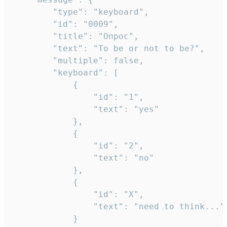
		"type": "keyboard",

		"id": "0009",

		"title": "Опрос",

		"text": "To be or not to be?",

		"multiple": false,

		"keyboard": [

			{

				"id": "1",

				"text": "yes"

			},

			{

				"id": "2",

				"text": "no"

			},

			{

				"id": "X",

				"text": "need to think..."

			}
