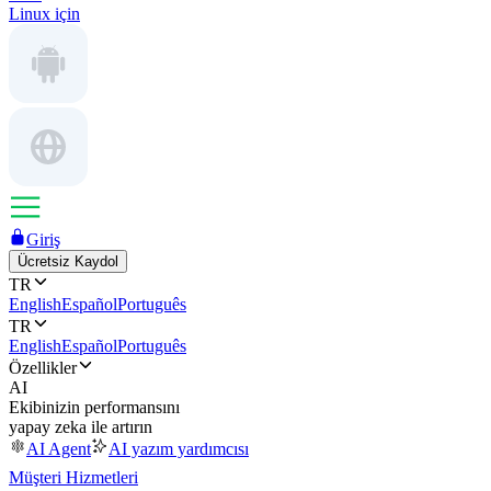
Linux için
Giriş
Ücretsiz Kaydol
TR
English
Español
Português
TR
English
Español
Português
Özellikler
AI
Ekibinizin performansını
yapay zeka ile artırın
AI Agent
AI yazım yardımcısı
Müşteri Hizmetleri