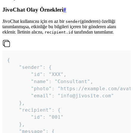
JivoChat Olay Örnekleri
#
JivoChat kullanıcısı için en az bir
(gönderen) özelliği
sender
tanımlanmışsa, etkinliğe bu bilgileri içeren bir gönderen alanı
eklenir. İletinin alıcısı,
tarafından tanımlanır.
recipient.id
{

	"sender": {

		"id": "XXX",

		"name": "Consultant",

		"photo": "https://example.com/avatar.png",

		"email": "info@jivosite.com"

	},

	"recipient": {

		"id": "001"

	},

	"message": {
