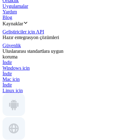
Ortaklık
Uygulamalar
Yardım
Blog
Kaynaklar
Geliştiriciler için API
Hazır entegrasyon çözümleri
Güvenlik
Uluslararası standartlara uygun
koruma
İndir
Windows için
İndir
Mac için
İndir
Linux için