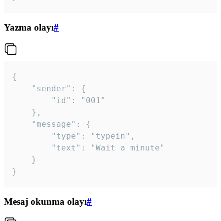
Yazma olayı
#
{

	"sender": {

		"id": "001"

	},

	"message": {

		"type": "typein",

		"text": "Wait a minute"

	}

}
Mesaj okunma olayı
#