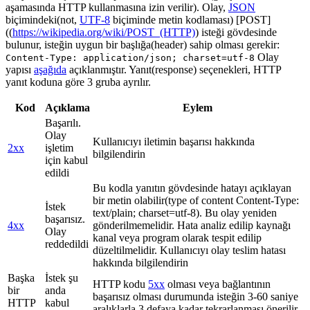
aşamasında HTTP kullanmasına izin verilir). Olay,
JSON
biçimindeki(not,
UTF-8
biçiminde metin kodlaması) [POST]
((
https://wikipedia.org/wiki/POST_(HTTP)
) isteği gövdesinde
bulunur, isteğin uygun bir başlığa(header) sahip olması gerekir:
Olay
Content-Type: application/json; charset=utf-8
yapısı
aşağıda
açıklanmıştır. Yanıt(response) seçenekleri, HTTP
yanıt koduna göre 3 gruba ayrılır.
Kod
Açıklama
Eylem
Başarılı.
Olay
Kullanıcıyı iletimin başarısı hakkında
2xx
işletim
bilgilendirin
için kabul
edildi
Bu kodla yanıtın gövdesinde hatayı açıklayan
bir metin olabilir(type of content Content-Type:
İstek
text/plain; charset=utf-8). Bu olay yeniden
başarısız.
4xx
gönderilmemelidir. Hata analiz edilip kaynağı
Olay
kanal veya program olarak tespit edilip
reddedildi
düzeltilmelidir. Kullanıcıyı olay teslim hatası
hakkında bilgilendirin
Başka
İstek şu
HTTP kodu
5xx
olması veya bağlantının
bir
anda
başarısız olması durumunda isteğin 3-60 saniye
HTTP
kabul
aralıklarla 3 defaya kadar tekrarlanması önerilir.