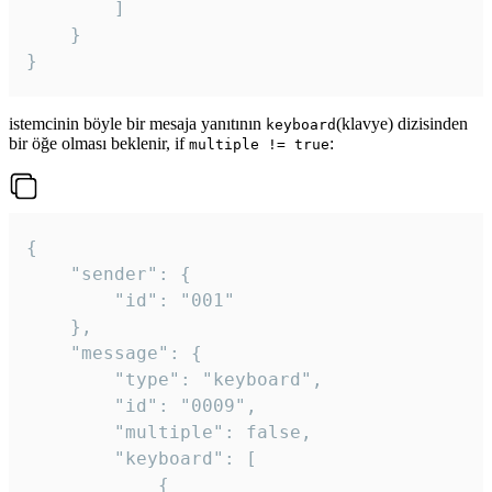
		]

	}

}
istemcinin böyle bir mesaja yanıtının
(klavye) dizisinden
keyboard
bir öğe olması beklenir, if
:
multiple != true
{

	"sender": {

		"id": "001"

	},

	"message": {

		"type": "keyboard",

		"id": "0009",

		"multiple": false,

		"keyboard": [

			{
