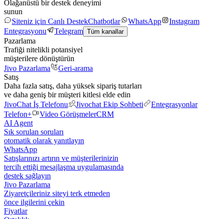
Olağanüstü bir destek deneyimi
sunun
Siteniz için Canlı Destek
Chatbotlar
WhatsApp
Instagram
Entegrasyonu
Telegram
Tüm kanallar
Pazarlama
Trafiği nitelikli potansiyel
müşterilere dönüştürün
Jivo Pazarlama
Geri-arama
Satış
Daha fazla satış, daha yüksek sipariş tutarları
ve daha geniş bir müşteri kitlesi elde edin
JivoChat İş Telefonu
Jivochat Ekip Sohbeti
Entegrasyonlar
Telefon+
Video Görüşmeler
CRM
AI Agent
Sık sorulan soruları
otomatik olarak yanıtlayın
WhatsApp
Satışlarınızı artırın ve müşterilerinizin
tercih ettiği mesajlaşma uygulamasında
destek sağlayın
Jivo Pazarlama
Ziyaretçileriniz siteyi terk etmeden
önce ilgilerini çekin
Fiyatlar