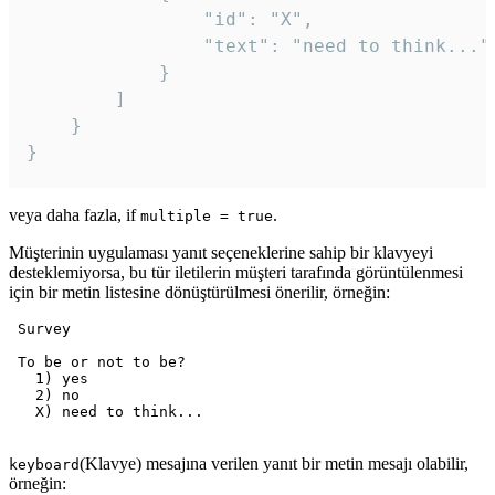
				"id": "X",

				"text": "need to think..."

			}

		]

	}

veya daha fazla, if
.
multiple = true
Müşterinin uygulaması yanıt seçeneklerine sahip bir klavyeyi
desteklemiyorsa, bu tür iletilerin müşteri tarafında görüntülenmesi
için bir metin listesine dönüştürülmesi önerilir, örneğin:
 Survey

 To be or not to be?

   1) yes

   2) no

   X) need to think...

(Klavye) mesajına verilen yanıt bir metin mesajı olabilir,
keyboard
örneğin: