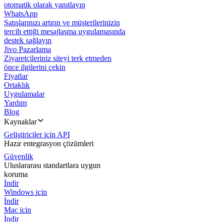
otomatik olarak yanıtlayın
WhatsApp
Satışlarınızı artırın ve müşterilerinizin
tercih ettiği mesajlaşma uygulamasında
destek sağlayın
Jivo Pazarlama
Ziyaretçileriniz siteyi terk etmeden
önce ilgilerini çekin
Fiyatlar
Ortaklık
Uygulamalar
Yardım
Blog
Kaynaklar
Geliştiriciler için API
Hazır entegrasyon çözümleri
Güvenlik
Uluslararası standartlara uygun
koruma
İndir
Windows için
İndir
Mac için
İndir