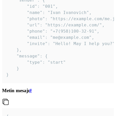
	"sender": {

		"id": "001",

		"name": "Ivan Ivanovich",

		"photo": "https://example.com/me.jpg",

		"url": "https://example.com/",

		"phone": "+7(958)100-32-91",

		"email": "me@example.com",

		"invite": "Hello! May I help you?"

	},

	"message": {

		"type": "start"

	}

}
Metin mesajı
#