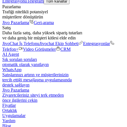
Entegrasyonu
Telegram
Tüm kanallar
Pazarlama
Trafiği nitelikli potansiyel
müşterilere dönüştürün
Jivo Pazarlama
Geri-arama
Satış
Daha fazla satış, daha yüksek sipariş tutarları
ve daha geniş bir müşteri kitlesi elde edin
JivoChat İş Telefonu
Jivochat Ekip Sohbeti
Entegrasyonlar
Telefon+
Video Görüşmeler
CRM
AI Agent
Sık sorulan soruları
otomatik olarak yanıtlayın
WhatsApp
Satışlarınızı artırın ve müşterilerinizin
tercih ettiği mesajlaşma uygulamasında
destek sağlayın
Jivo Pazarlama
Ziyaretçileriniz siteyi terk etmeden
önce ilgilerini çekin
Fiyatlar
Ortaklık
Uygulamalar
Yardım
Blog