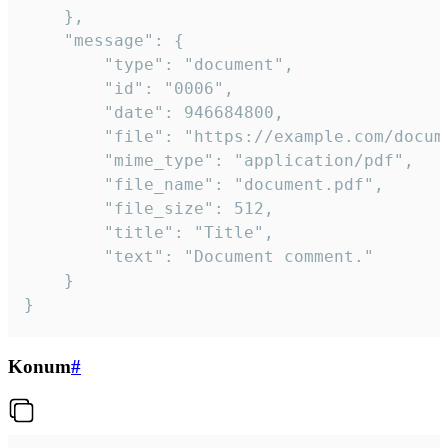
	},

	"message": {

		"type": "document",

		"id": "0006",

		"date": 946684800,

		"file": "https://example.com/document.pdf",

		"mime_type": "application/pdf",

		"file_name": "document.pdf",

		"file_size": 512,

		"title": "Title",

		"text": "Document comment."

	}

}
Konum
#