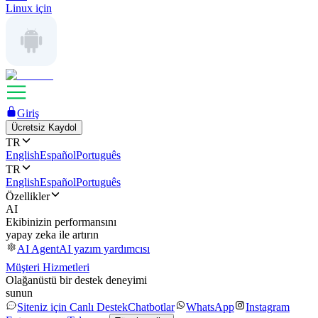
Linux için
Giriş
Ücretsiz Kaydol
TR
English
Español
Português
TR
English
Español
Português
Özellikler
AI
Ekibinizin performansını
yapay zeka ile artırın
AI Agent
AI yazım yardımcısı
Müşteri Hizmetleri
Olağanüstü bir destek deneyimi
sunun
Siteniz için Canlı Destek
Chatbotlar
WhatsApp
Instagram