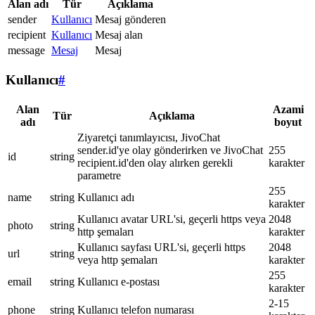
Alan adı
Tür
Açıklama
sender
Kullanıcı
Mesaj gönderen
recipient
Kullanıcı
Mesaj alan
message
Mesaj
Mesaj
Kullanıcı
#
Alan
Azami
Tür
Açıklama
adı
boyut
Ziyaretçi tanımlayıcısı, JivoChat
sender.id'ye olay gönderirken ve JivoChat
255
id
string
recipient.id'den olay alırken gerekli
karakter
parametre
255
name
string
Kullanıcı adı
karakter
Kullanıcı avatar URL'si, geçerli https veya
2048
photo
string
http şemaları
karakter
Kullanıcı sayfası URL'si, geçerli https
2048
url
string
veya http şemaları
karakter
255
email
string
Kullanıcı e-postası
karakter
2-15
phone
string
Kullanıcı telefon numarası