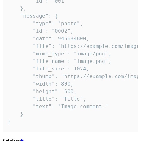
		"id": "001"

	},

	"message": {

		"type": "photo",

		"id": "0002",

		"date": 946684800,

		"file": "https://example.com/image.png",

		"mime_type": "image/png",

		"file_name": "image.png",

		"file_size": 1024,

		"thumb": "https://example.com/image_thumb.png",

		"width": 800,

		"height": 600,

		"title": "Title",

		"text": "Image comment."

	}

}