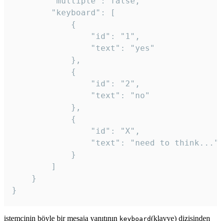
		"multiple": false,

		"keyboard": [

			{

				"id": "1",

				"text": "yes"

			},

			{

				"id": "2",

				"text": "no"

			},

			{

				"id": "X",

				"text": "need to think..."

			}

		]

	}

}
istemcinin böyle bir mesaja yanıtının
(klavye) dizisinden
keyboard