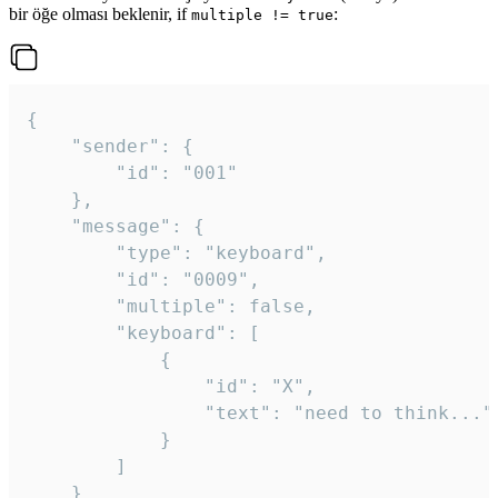
bir öğe olması beklenir, if
:
multiple != true
{

	"sender": {

		"id": "001"

	},

	"message": {

		"type": "keyboard",

		"id": "0009",

		"multiple": false,

		"keyboard": [

			{

				"id": "X",

				"text": "need to think..."

			}

		]

	}
