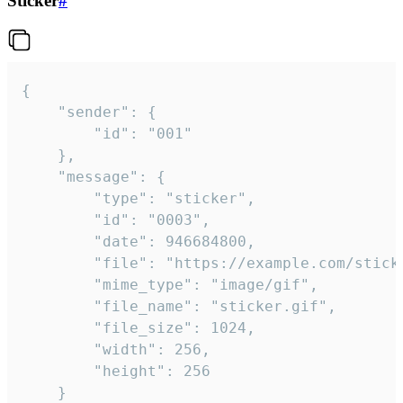
Sticker
#
{

	"sender": {

		"id": "001"

	},

	"message": {

		"type": "sticker",

		"id": "0003",

		"date": 946684800,

		"file": "https://example.com/sticker.gif",

		"mime_type": "image/gif",

		"file_name": "sticker.gif",

		"file_size": 1024,

		"width": 256,

		"height": 256

	}
