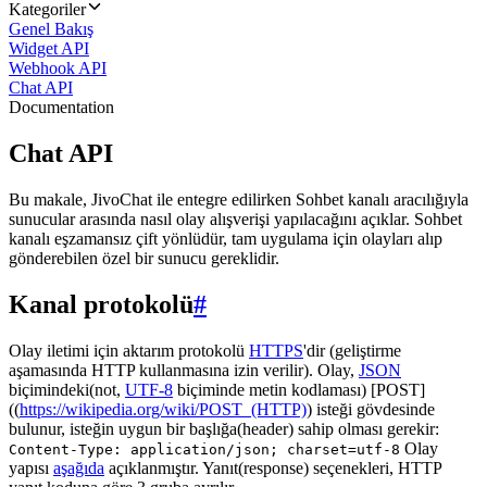
Kategoriler
Genel Bakış
Widget API
Webhook API
Chat API
Documentation
Chat API
Bu makale, JivoChat ile entegre edilirken Sohbet kanalı aracılığıyla
sunucular arasında nasıl olay alışverişi yapılacağını açıklar. Sohbet
kanalı eşzamansız çift yönlüdür, tam uygulama için olayları alıp
gönderebilen özel bir sunucu gereklidir.
Kanal protokolü
#
Olay iletimi için aktarım protokolü
HTTPS
'dir (geliştirme
aşamasında HTTP kullanmasına izin verilir). Olay,
JSON
biçimindeki(not,
UTF-8
biçiminde metin kodlaması) [POST]
((
https://wikipedia.org/wiki/POST_(HTTP)
) isteği gövdesinde
bulunur, isteğin uygun bir başlığa(header) sahip olması gerekir:
Olay
Content-Type: application/json; charset=utf-8
yapısı
aşağıda
açıklanmıştır. Yanıt(response) seçenekleri, HTTP