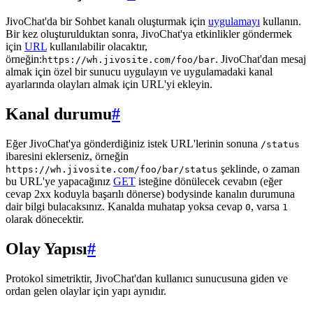
JivoChat'da bir Sohbet kanalı oluşturmak için
uygulamayı
kullanın.
Bir kez oluşturulduktan sonra, JivoChat'ya etkinlikler göndermek
için
URL
kullanılabilir olacaktır,
örneğin:
. JivoChat'dan mesaj
https://wh.jivosite.com/foo/bar
almak için özel bir sunucu uygulayın ve uygulamadaki kanal
ayarlarında olayları almak için URL'yi ekleyin.
Kanal durumu
#
Eğer JivoChat'ya gönderdiğiniz istek URL'lerinin sonuna
/status
ibaresini eklerseniz, örneğin
şeklinde, o zaman
https://wh.jivosite.com/foo/bar/status
bu URL'ye yapacağınız
GET
isteğine dönülecek cevabın (eğer
cevap 2xx koduyla başarılı dönerse) bodysinde kanalın durumuna
dair bilgi bulacaksınız. Kanalda muhatap yoksa cevap
, varsa
0
1
olarak dönecektir.
Olay Yapısı
#
Protokol simetriktir, JivoChat'dan kullanıcı sunucusuna giden ve
ordan gelen olaylar için yapı aynıdır.