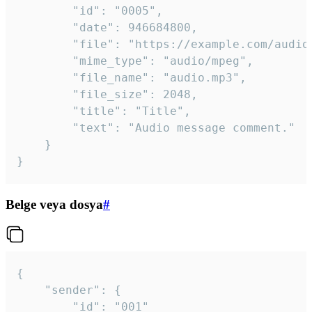
		"id": "0005",

		"date": 946684800,

		"file": "https://example.com/audio.mp3",

		"mime_type": "audio/mpeg",

		"file_name": "audio.mp3",

		"file_size": 2048,

		"title": "Title",

		"text": "Audio message comment."

	}

}
Belge veya dosya
#
{

	"sender": {

		"id": "001"
