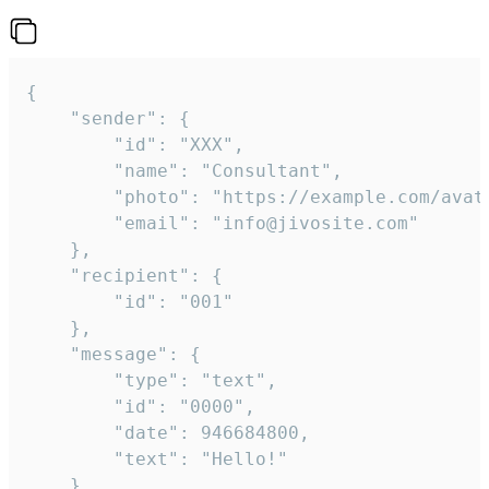
{

	"sender": {

		"id": "XXX",

		"name": "Consultant",

		"photo": "https://example.com/avatar.png",

		"email": "info@jivosite.com"

	},

	"recipient": {

		"id": "001"

	},

	"message": {

		"type": "text",

		"id": "0000",

		"date": 946684800,

		"text": "Hello!"

	}
