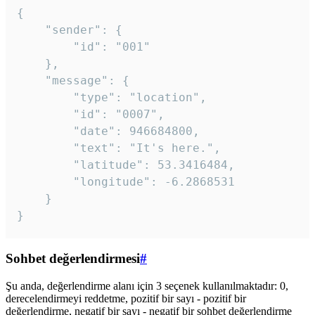
{

	"sender": {

		"id": "001"

	},

	"message": {

		"type": "location",

		"id": "0007",

		"date": 946684800,

		"text": "It's here.",

		"latitude": 53.3416484,

		"longitude": -6.2868531

	}

}
Sohbet değerlendirmesi
#
Şu anda, değerlendirme alanı için 3 seçenek kullanılmaktadır: 0,
derecelendirmeyi reddetme, pozitif bir sayı - pozitif bir
değerlendirme, negatif bir sayı - negatif bir sohbet değerlendirme