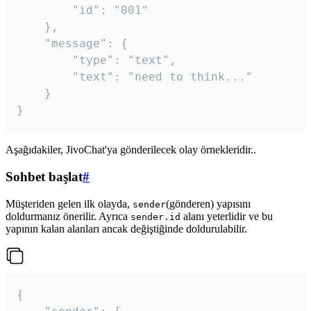
		"id": "001"

	},

	"message": {

		"type": "text",

		"text": "need to think..."

	}

Aşağıdakiler, JivoChat'ya gönderilecek olay örnekleridir..
Sohbet başlat
#
Müşteriden gelen ilk olayda,
(gönderen) yapısını
sender
doldurmanız önerilir. Ayrıca
alanı yeterlidir ve bu
sender.id
yapının kalan alanları ancak değiştiğinde doldurulabilir.
{
