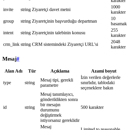
karakter
1000
invite
string
Ziyaretçi davet metni
karakter
10
group
string
Ziyaretçinin başvurduğu departman
basamak
255
intent
string
Ziyaretçinin talebinin konusu
karakter
2048
crm_link
string
CRM sistemindeki Ziyaretçi URL'si
karakter
Mesaj
#
Alan Adı
Tür
Açıklama
Azami boyut
İzin verilen değerlerle
Mesaj tipi, gerekli
type
string
sınırlıdır, tablodaki
parametre
seçeneklere bakın
Mesaj tanımlayıcı,
gönderildikten sonra
bir mesajın
id
string
500 karakter
durumunu
değiştirmek
istiyorsanız gereklidir
Mesaj
Limited to reasonable