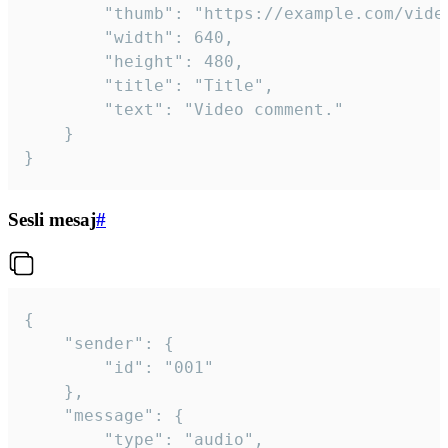
		"thumb": "https://example.com/video_thumb.png",

		"width": 640,

		"height": 480,

		"title": "Title",

		"text": "Video comment."

	}

}
Sesli mesaj
#
{

	"sender": {

		"id": "001"

	},

	"message": {

		"type": "audio",
