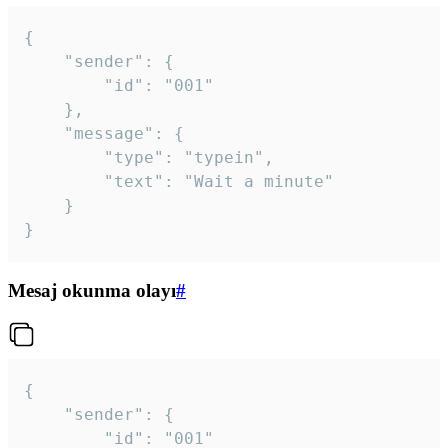
{

	"sender": {

		"id": "001"

	},

	"message": {

		"type": "typein",

		"text": "Wait a minute"

	}

}
Mesaj okunma olayı
#
{

	"sender": {

		"id": "001"
