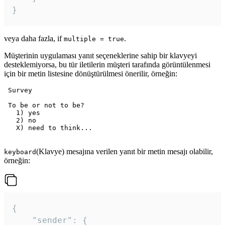
veya daha fazla, if
.
multiple = true
Müşterinin uygulaması yanıt seçeneklerine sahip bir klavyeyi
desteklemiyorsa, bu tür iletilerin müşteri tarafında görüntülenmesi
için bir metin listesine dönüştürülmesi önerilir, örneğin:
 Survey

 To be or not to be?

   1) yes

   2) no

   X) need to think...

(Klavye) mesajına verilen yanıt bir metin mesajı olabilir,
keyboard
örneğin:
{

	"sender": {
