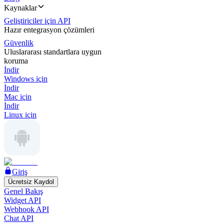
Kaynaklar
Geliştiriciler için API
Hazır entegrasyon çözümleri
Güvenlik
Uluslararası standartlara uygun
koruma
İndir
Windows için
İndir
Mac için
İndir
Linux için
Giriş
Ücretsiz Kaydol
Genel Bakış
Widget API
Webhook API
Chat API