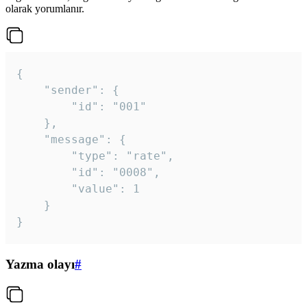
olarak yorumlanır.
{

	"sender": {

		"id": "001"

	},

	"message": {

		"type": "rate",

		"id": "0008",

		"value": 1

	}

}
Yazma olayı
#