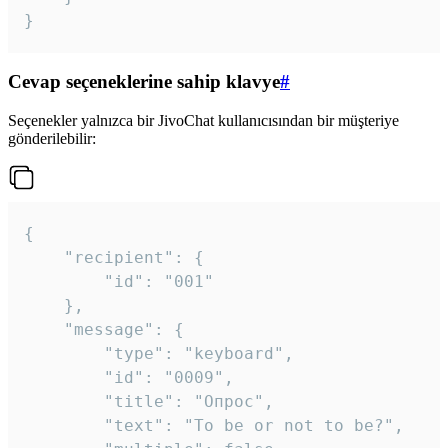
}
Cevap seçeneklerine sahip klavye
#
Seçenekler yalnızca bir JivoChat kullanıcısından bir müşteriye
gönderilebilir:
{

	"recipient": {

		"id": "001"

	},

	"message": {

		"type": "keyboard",

		"id": "0009",

		"title": "Опрос",

		"text": "To be or not to be?",
