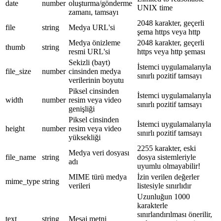
date
number
oluşturma/gönderme
UNIX time
zamanı, tamsayı
2048 karakter, geçerli
file
string
Medya URL'si
şema https veya http
Medya önizleme
2048 karakter, geçerli
thumb
string
resmi URL'si
https veya http şeması
Sekizli (bayt)
İstemci uygulamalarıyla
file_size
number
cinsinden medya
sınırlı pozitif tamsayı
verilerinin boyutu
Piksel cinsinden
İstemci uygulamalarıyla
width
number
resim veya video
sınırlı pozitif tamsayı
genişliği
Piksel cinsinden
İstemci uygulamalarıyla
height
number
resim veya video
sınırlı pozitif tamsayı
yüksekliği
2255 karakter, eski
Medya veri dosyası
file_name
string
dosya sistemleriyle
adı
uyumlu olmayabilir!
MIME türü medya
İzin verilen değerler
mime_type
string
verileri
listesiyle sınırlıdır
Uzunluğun 1000
karakterle
sınırlandırılması önerilir,
text
string
Mesaj metni