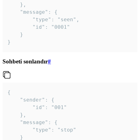
	},

	"message": {

		"type": "seen",

		"id": "0001"

	}

}
Sohbeti sonlandır
#
{

	"sender": {

		"id": "001"

	},

	"message": {

		"type": "stop"

	}
