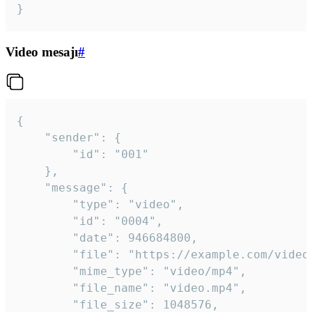
}
Video mesajı
#
{

	"sender": {

		"id": "001"

	},

	"message": {

		"type": "video",

		"id": "0004",

		"date": 946684800,

		"file": "https://example.com/video.mp4",

		"mime_type": "video/mp4",

		"file_name": "video.mp4",

		"file_size": 1048576,
