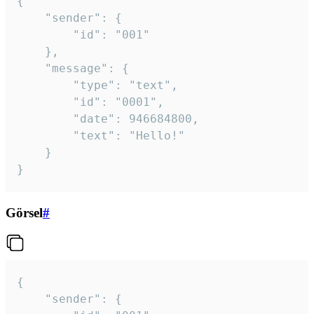
{

	"sender": {

		"id": "001"

	},

	"message": {

		"type": "text",

		"id": "0001",

		"date": 946684800,

		"text": "Hello!"

	}

}
Görsel
#
{

	"sender": {
