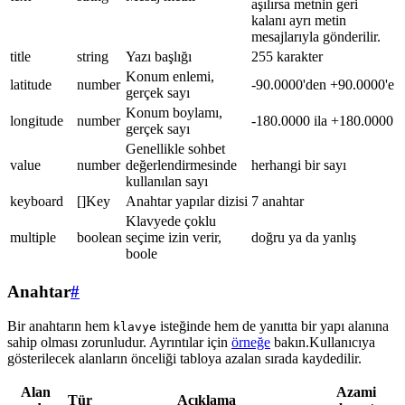
aşılırsa metnin geri
kalanı ayrı metin
mesajlarıyla gönderilir.
title
string
Yazı başlığı
255 karakter
Konum enlemi,
latitude
number
-90.0000'den +90.0000'e
gerçek sayı
Konum boylamı,
longitude
number
-180.0000 ila +180.0000
gerçek sayı
Genellikle sohbet
value
number
değerlendirmesinde
herhangi bir sayı
kullanılan sayı
keyboard
[]Key
Anahtar yapılar dizisi
7 anahtar
Klavyede çoklu
multiple
boolean
seçime izin verir,
doğru ya da yanlış
boole
Anahtar
#
Bir anahtarın hem
isteğinde hem de yanıtta bir yapı alanına
klavye
sahip olması zorunludur. Ayrıntılar için
örneğe
bakın.Kullanıcıya
gösterilecek alanların önceliği tabloya azalan sırada kaydedilir.
Alan
Azami
Tür
Açıklama