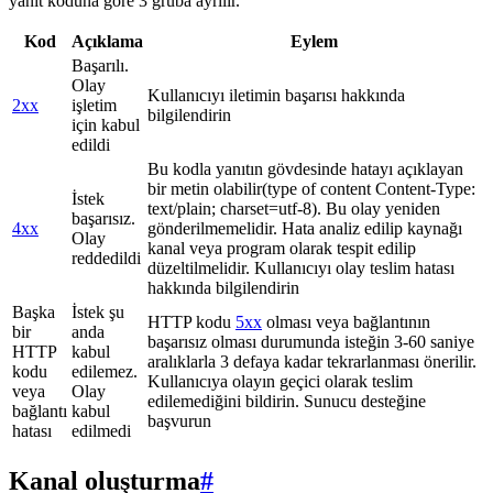
yanıt koduna göre 3 gruba ayrılır.
Kod
Açıklama
Eylem
Başarılı.
Olay
Kullanıcıyı iletimin başarısı hakkında
2xx
işletim
bilgilendirin
için kabul
edildi
Bu kodla yanıtın gövdesinde hatayı açıklayan
bir metin olabilir(type of content Content-Type:
İstek
text/plain; charset=utf-8). Bu olay yeniden
başarısız.
4xx
gönderilmemelidir. Hata analiz edilip kaynağı
Olay
kanal veya program olarak tespit edilip
reddedildi
düzeltilmelidir. Kullanıcıyı olay teslim hatası
hakkında bilgilendirin
Başka
İstek şu
HTTP kodu
5xx
olması veya bağlantının
bir
anda
başarısız olması durumunda isteğin 3-60 saniye
HTTP
kabul
aralıklarla 3 defaya kadar tekrarlanması önerilir.
kodu
edilemez.
Kullanıcıya olayın geçici olarak teslim
veya
Olay
edilemediğini bildirin. Sunucu desteğine
bağlantı
kabul
başvurun
hatası
edilmedi
Kanal oluşturma
#