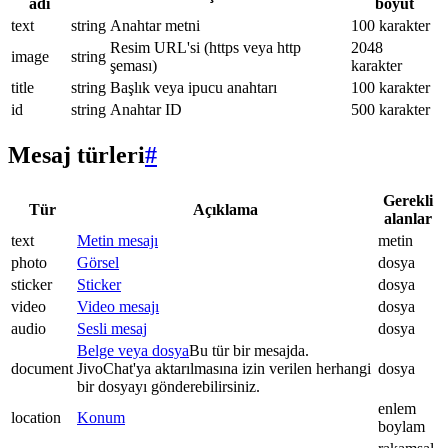
adı
boyut
text
string
Anahtar metni
100 karakter
Resim URL'si (https veya http
2048
image
string
şeması)
karakter
title
string
Başlık veya ipucu anahtarı
100 karakter
id
string
Anahtar ID
500 karakter
Mesaj türleri
#
Gerekli
Tür
Açıklama
alanlar
text
Metin mesajı
metin
photo
Görsel
dosya
sticker
Sticker
dosya
video
Video mesajı
dosya
audio
Sesli mesaj
dosya
Belge veya dosya
Bu tür bir mesajda.
document
JivoChat'ya aktarılmasına izin verilen herhangi
dosya
bir dosyayı gönderebilirsiniz.
enlem
location
Konum
boylam