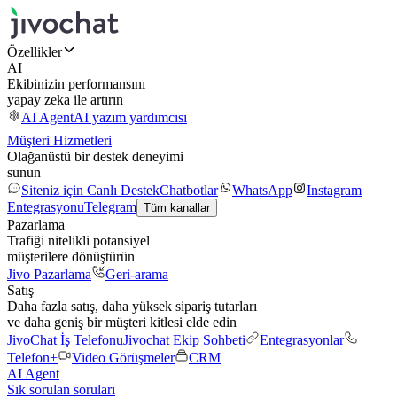
Özellikler
AI
Ekibinizin performansını
yapay zeka ile artırın
AI Agent
AI yazım yardımcısı
Müşteri Hizmetleri
Olağanüstü bir destek deneyimi
sunun
Siteniz için Canlı Destek
Chatbotlar
WhatsApp
Instagram
Entegrasyonu
Telegram
Tüm kanallar
Pazarlama
Trafiği nitelikli potansiyel
müşterilere dönüştürün
Jivo Pazarlama
Geri-arama
Satış
Daha fazla satış, daha yüksek sipariş tutarları
ve daha geniş bir müşteri kitlesi elde edin
JivoChat İş Telefonu
Jivochat Ekip Sohbeti
Entegrasyonlar
Telefon+
Video Görüşmeler
CRM
AI Agent
Sık sorulan soruları