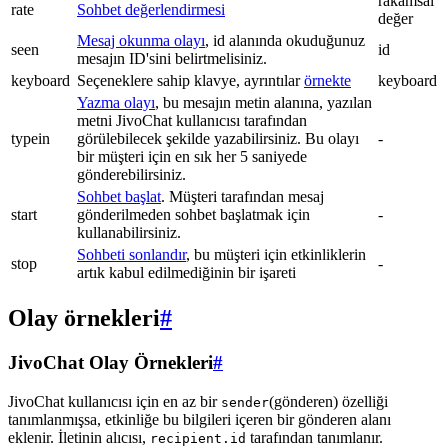
rakamsal
rate
Sohbet değerlendirmesi
değer
Mesaj okunma olayı
, id alanında okuduğunuz
seen
id
mesajın ID'sini belirtmelisiniz.
keyboard
Seçeneklere sahip klavye, ayrıntılar
örnekte
keyboard
Yazma olayı
, bu mesajın metin alanına, yazılan
metni JivoChat kullanıcısı tarafından
typein
görülebilecek şekilde yazabilirsiniz. Bu olayı
-
bir müşteri için en sık her 5 saniyede
gönderebilirsiniz.
Sohbet başlat
. Müşteri tarafından mesaj
start
gönderilmeden sohbet başlatmak için
-
kullanabilirsiniz.
Sohbeti sonlandır
, bu müşteri için etkinliklerin
stop
-
artık kabul edilmediğinin bir işareti
Olay örnekleri
#
JivoChat Olay Örnekleri
#
JivoChat kullanıcısı için en az bir
(gönderen) özelliği
sender
tanımlanmışsa, etkinliğe bu bilgileri içeren bir gönderen alanı
eklenir. İletinin alıcısı,
tarafından tanımlanır.
recipient.id