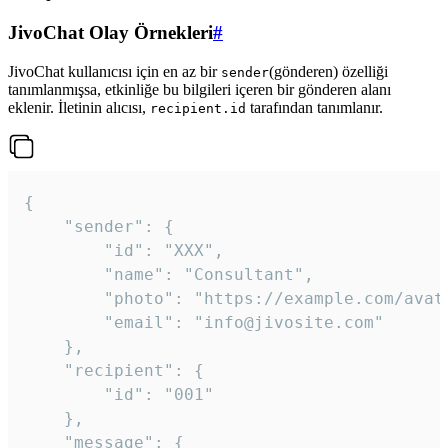
JivoChat Olay Örnekleri
#
JivoChat kullanıcısı için en az bir
(gönderen) özelliği
sender
tanımlanmışsa, etkinliğe bu bilgileri içeren bir gönderen alanı
eklenir. İletinin alıcısı,
tarafından tanımlanır.
recipient.id
{

	"sender": {

		"id": "XXX",

		"name": "Consultant",

		"photo": "https://example.com/avatar.png",

		"email": "info@jivosite.com"

	},

	"recipient": {

		"id": "001"

	},

	"message": {
