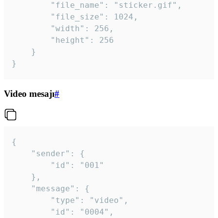
		"file_name": "sticker.gif",

		"file_size": 1024,

		"width": 256,

		"height": 256

	}

}
Video mesajı
#
{

	"sender": {

		"id": "001"

	},

	"message": {

		"type": "video",

		"id": "0004",
