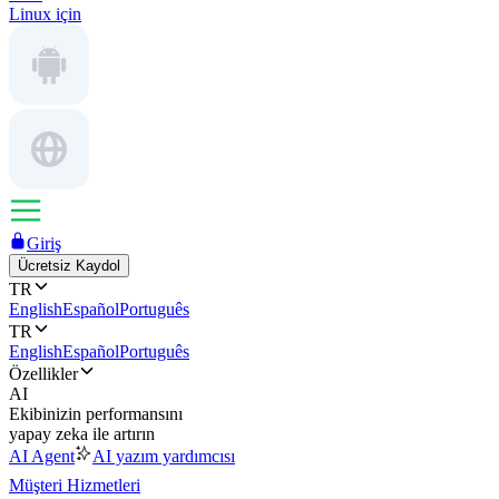
Linux için
Giriş
Ücretsiz Kaydol
TR
English
Español
Português
TR
English
Español
Português
Özellikler
AI
Ekibinizin performansını
yapay zeka ile artırın
AI Agent
AI yazım yardımcısı
Müşteri Hizmetleri