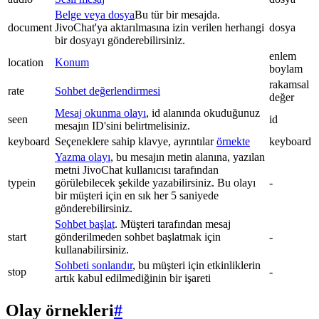
Belge veya dosya
Bu tür bir mesajda.
document
JivoChat'ya aktarılmasına izin verilen herhangi
dosya
bir dosyayı gönderebilirsiniz.
enlem
location
Konum
boylam
rakamsal
rate
Sohbet değerlendirmesi
değer
Mesaj okunma olayı
, id alanında okuduğunuz
seen
id
mesajın ID'sini belirtmelisiniz.
keyboard
Seçeneklere sahip klavye, ayrıntılar
örnekte
keyboard
Yazma olayı
, bu mesajın metin alanına, yazılan
metni JivoChat kullanıcısı tarafından
typein
görülebilecek şekilde yazabilirsiniz. Bu olayı
-
bir müşteri için en sık her 5 saniyede
gönderebilirsiniz.
Sohbet başlat
. Müşteri tarafından mesaj
start
gönderilmeden sohbet başlatmak için
-
kullanabilirsiniz.
Sohbeti sonlandır
, bu müşteri için etkinliklerin
stop
-
artık kabul edilmediğinin bir işareti
Olay örnekleri
#