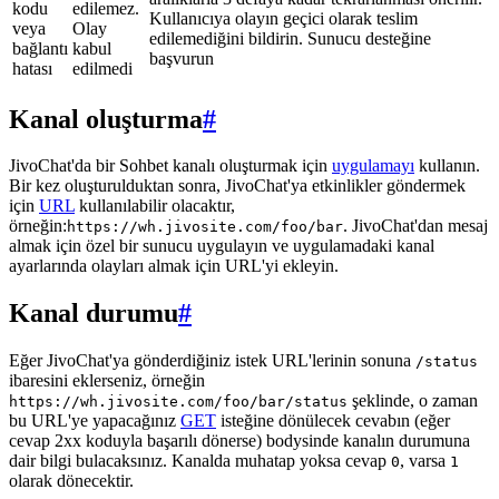
kodu
edilemez.
Kullanıcıya olayın geçici olarak teslim
veya
Olay
edilemediğini bildirin. Sunucu desteğine
bağlantı
kabul
başvurun
hatası
edilmedi
Kanal oluşturma
#
JivoChat'da bir Sohbet kanalı oluşturmak için
uygulamayı
kullanın.
Bir kez oluşturulduktan sonra, JivoChat'ya etkinlikler göndermek
için
URL
kullanılabilir olacaktır,
örneğin:
. JivoChat'dan mesaj
https://wh.jivosite.com/foo/bar
almak için özel bir sunucu uygulayın ve uygulamadaki kanal
ayarlarında olayları almak için URL'yi ekleyin.
Kanal durumu
#
Eğer JivoChat'ya gönderdiğiniz istek URL'lerinin sonuna
/status
ibaresini eklerseniz, örneğin
şeklinde, o zaman
https://wh.jivosite.com/foo/bar/status
bu URL'ye yapacağınız
GET
isteğine dönülecek cevabın (eğer
cevap 2xx koduyla başarılı dönerse) bodysinde kanalın durumuna
dair bilgi bulacaksınız. Kanalda muhatap yoksa cevap
, varsa
0
1
olarak dönecektir.