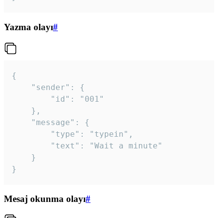
Yazma olayı
#
{

	"sender": {

		"id": "001"

	},

	"message": {

		"type": "typein",

		"text": "Wait a minute"

	}

}
Mesaj okunma olayı
#