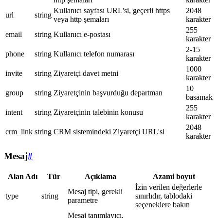
Kullanıcı sayfası URL'si, geçerli https
2048
url
string
veya http şemaları
karakter
255
email
string
Kullanıcı e-postası
karakter
2-15
phone
string
Kullanıcı telefon numarası
karakter
1000
invite
string
Ziyaretçi davet metni
karakter
10
group
string
Ziyaretçinin başvurduğu departman
basamak
255
intent
string
Ziyaretçinin talebinin konusu
karakter
2048
crm_link
string
CRM sistemindeki Ziyaretçi URL'si
karakter
Mesaj
#
Alan Adı
Tür
Açıklama
Azami boyut
İzin verilen değerlerle
Mesaj tipi, gerekli
type
string
sınırlıdır, tablodaki
parametre
seçeneklere bakın
Mesaj tanımlayıcı,