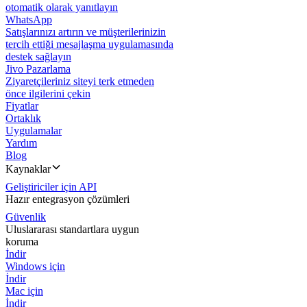
otomatik olarak yanıtlayın
WhatsApp
Satışlarınızı artırın ve müşterilerinizin
tercih ettiği mesajlaşma uygulamasında
destek sağlayın
Jivo Pazarlama
Ziyaretçileriniz siteyi terk etmeden
önce ilgilerini çekin
Fiyatlar
Ortaklık
Uygulamalar
Yardım
Blog
Kaynaklar
Geliştiriciler için API
Hazır entegrasyon çözümleri
Güvenlik
Uluslararası standartlara uygun
koruma
İndir
Windows için
İndir
Mac için
İndir