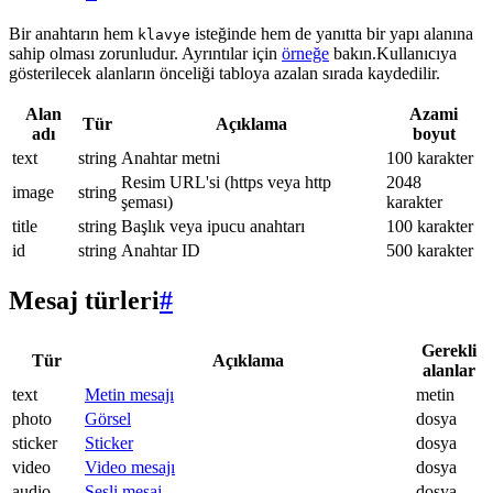
Bir anahtarın hem
isteğinde hem de yanıtta bir yapı alanına
klavye
sahip olması zorunludur. Ayrıntılar için
örneğe
bakın.Kullanıcıya
gösterilecek alanların önceliği tabloya azalan sırada kaydedilir.
Alan
Azami
Tür
Açıklama
adı
boyut
text
string
Anahtar metni
100 karakter
Resim URL'si (https veya http
2048
image
string
şeması)
karakter
title
string
Başlık veya ipucu anahtarı
100 karakter
id
string
Anahtar ID
500 karakter
Mesaj türleri
#
Gerekli
Tür
Açıklama
alanlar
text
Metin mesajı
metin
photo
Görsel
dosya
sticker
Sticker
dosya
video
Video mesajı
dosya
audio
Sesli mesaj
dosya