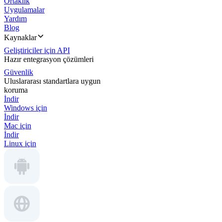
Ortaklık
Uygulamalar
Yardım
Blog
Kaynaklar
Geliştiriciler için API
Hazır entegrasyon çözümleri
Güvenlik
Uluslararası standartlara uygun
koruma
İndir
Windows için
İndir
Mac için
İndir
Linux için