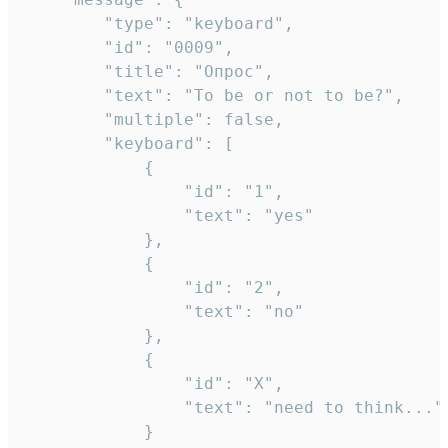
		"type": "keyboard",

		"id": "0009",

		"title": "Опрос",

		"text": "To be or not to be?",

		"multiple": false,

		"keyboard": [

			{

				"id": "1",

				"text": "yes"

			},

			{

				"id": "2",

				"text": "no"

			},

			{

				"id": "X",

				"text": "need to think..."

			}
