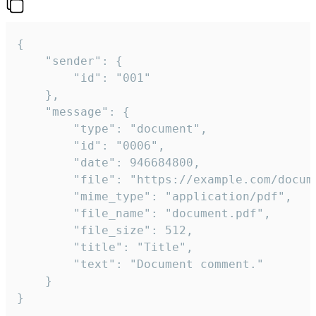
{

	"sender": {

		"id": "001"

	},

	"message": {

		"type": "document",

		"id": "0006",

		"date": 946684800,

		"file": "https://example.com/document.pdf",

		"mime_type": "application/pdf",

		"file_name": "document.pdf",

		"file_size": 512,

		"title": "Title",

		"text": "Document comment."

	}

}