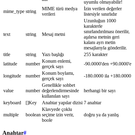
uyumlu olmayabilir!
MIME türü medya
İzin verilen değerler
mime_type
string
verileri
listesiyle sınırlıdır
Uzunluğun 1000
karakterle
sınırlandırılması önerilir,
text
string
Mesaj metni
aşılırsa metnin geri
kalanı ayrı metin
mesajlarıyla gönderilir.
title
string
Yazı başlığı
255 karakter
Konum enlemi,
latitude
number
-90.0000'den +90.0000'e
gerçek sayı
Konum boylamı,
longitude
number
-180.0000 ila +180.0000
gerçek sayı
Genellikle sohbet
value
number
değerlendirmesinde
herhangi bir sayı
kullanılan sayı
keyboard
[]Key
Anahtar yapılar dizisi
7 anahtar
Klavyede çoklu
multiple
boolean
seçime izin verir,
doğru ya da yanlış
boole
Anahtar
#