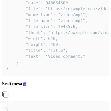
		"date": 946684800,

		"file": "https://example.com/video.mp4",

		"mime_type": "video/mp4",

		"file_name": "video.mp4",

		"file_size": 1048576,

		"thumb": "https://example.com/video_thumb.png",

		"width": 640,

		"height": 480,

		"title": "Title",

		"text": "Video comment."

	}

}
Sesli mesaj
#
{
