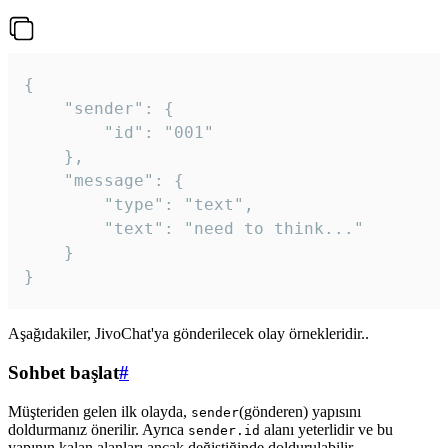
{

	"sender": {

		"id": "001"

	},

	"message": {

		"type": "text",

		"text": "need to think..."

	}

Aşağıdakiler, JivoChat'ya gönderilecek olay örnekleridir..
Sohbet başlat
#
Müşteriden gelen ilk olayda,
(gönderen) yapısını
sender
doldurmanız önerilir. Ayrıca
alanı yeterlidir ve bu
sender.id
yapının kalan alanları ancak değiştiğinde doldurulabilir.