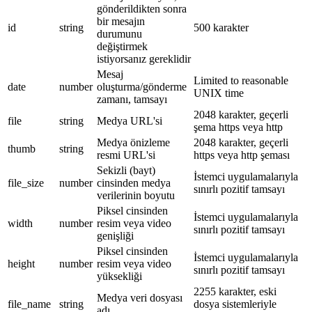
gönderildikten sonra
bir mesajın
id
string
500 karakter
durumunu
değiştirmek
istiyorsanız gereklidir
Mesaj
Limited to reasonable
date
number
oluşturma/gönderme
UNIX time
zamanı, tamsayı
2048 karakter, geçerli
file
string
Medya URL'si
şema https veya http
Medya önizleme
2048 karakter, geçerli
thumb
string
resmi URL'si
https veya http şeması
Sekizli (bayt)
İstemci uygulamalarıyla
file_size
number
cinsinden medya
sınırlı pozitif tamsayı
verilerinin boyutu
Piksel cinsinden
İstemci uygulamalarıyla
width
number
resim veya video
sınırlı pozitif tamsayı
genişliği
Piksel cinsinden
İstemci uygulamalarıyla
height
number
resim veya video
sınırlı pozitif tamsayı
yüksekliği
2255 karakter, eski
Medya veri dosyası
file_name
string
dosya sistemleriyle
adı