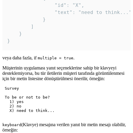
				"id": "X",

				"text": "need to think..."

			}

		]

	}

veya daha fazla, if
.
multiple = true
Müşterinin uygulaması yanıt seçeneklerine sahip bir klavyeyi
desteklemiyorsa, bu tür iletilerin müşteri tarafında görüntülenmesi
için bir metin listesine dönüştürülmesi önerilir, örneğin:
 Survey

 To be or not to be?

   1) yes

   2) no

   X) need to think...

(Klavye) mesajına verilen yanıt bir metin mesajı olabilir,
keyboard
örneğin: