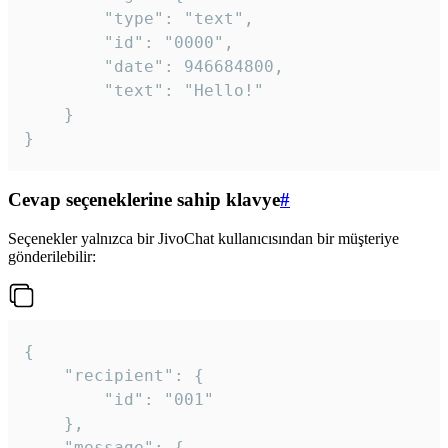
		"type": "text",

		"id": "0000",

		"date": 946684800,

		"text": "Hello!"

	}

}
Cevap seçeneklerine sahip klavye
#
Seçenekler yalnızca bir JivoChat kullanıcısından bir müşteriye
gönderilebilir:
{

	"recipient": {

		"id": "001"

	},

	"message": {
