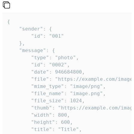
{

	"sender": {

		"id": "001"

	},

	"message": {

		"type": "photo",

		"id": "0002",

		"date": 946684800,

		"file": "https://example.com/image.png",

		"mime_type": "image/png",

		"file_name": "image.png",

		"file_size": 1024,

		"thumb": "https://example.com/image_thumb.png",

		"width": 800,

		"height": 600,

		"title": "Title",
