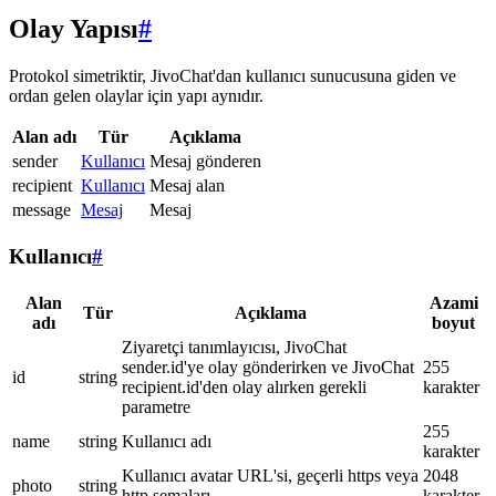
Olay Yapısı
#
Protokol simetriktir, JivoChat'dan kullanıcı sunucusuna giden ve
ordan gelen olaylar için yapı aynıdır.
Alan adı
Tür
Açıklama
sender
Kullanıcı
Mesaj gönderen
recipient
Kullanıcı
Mesaj alan
message
Mesaj
Mesaj
Kullanıcı
#
Alan
Azami
Tür
Açıklama
adı
boyut
Ziyaretçi tanımlayıcısı, JivoChat
sender.id'ye olay gönderirken ve JivoChat
255
id
string
recipient.id'den olay alırken gerekli
karakter
parametre
255
name
string
Kullanıcı adı
karakter
Kullanıcı avatar URL'si, geçerli https veya
2048
photo
string
http şemaları
karakter