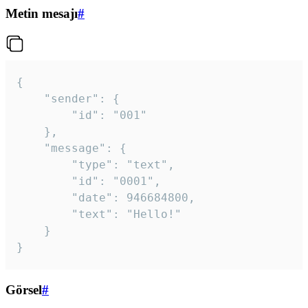
Metin mesajı
#
{

	"sender": {

		"id": "001"

	},

	"message": {

		"type": "text",

		"id": "0001",

		"date": 946684800,

		"text": "Hello!"

	}

}
Görsel
#