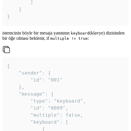
		]

	}

}
istemcinin böyle bir mesaja yanıtının
(klavye) dizisinden
keyboard
bir öğe olması beklenir, if
:
multiple != true
{

	"sender": {

		"id": "001"

	},

	"message": {

		"type": "keyboard",

		"id": "0009",

		"multiple": false,

		"keyboard": [

			{
