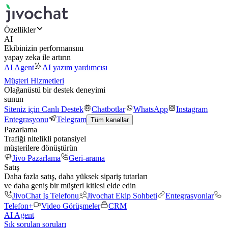
Özellikler
AI
Ekibinizin performansını
yapay zeka ile artırın
AI Agent
AI yazım yardımcısı
Müşteri Hizmetleri
Olağanüstü bir destek deneyimi
sunun
Siteniz için Canlı Destek
Chatbotlar
WhatsApp
Instagram
Entegrasyonu
Telegram
Tüm kanallar
Pazarlama
Trafiği nitelikli potansiyel
müşterilere dönüştürün
Jivo Pazarlama
Geri-arama
Satış
Daha fazla satış, daha yüksek sipariş tutarları
ve daha geniş bir müşteri kitlesi elde edin
JivoChat İş Telefonu
Jivochat Ekip Sohbeti
Entegrasyonlar
Telefon+
Video Görüşmeler
CRM
AI Agent
Sık sorulan soruları