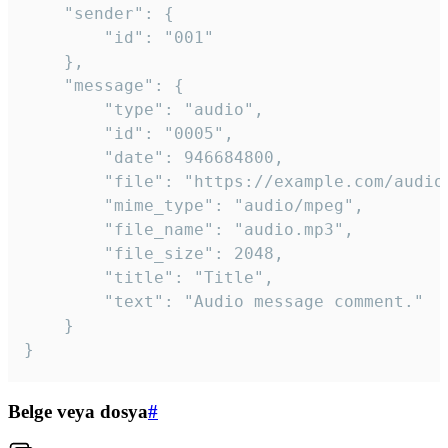
	"sender": {

		"id": "001"

	},

	"message": {

		"type": "audio",

		"id": "0005",

		"date": 946684800,

		"file": "https://example.com/audio.mp3",

		"mime_type": "audio/mpeg",

		"file_name": "audio.mp3",

		"file_size": 2048,

		"title": "Title",

		"text": "Audio message comment."

	}

}
Belge veya dosya
#