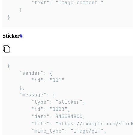
		"text": "Image comment."

	}

}
Sticker
#
{

	"sender": {

		"id": "001"

	},

	"message": {

		"type": "sticker",

		"id": "0003",

		"date": 946684800,

		"file": "https://example.com/sticker.gif",

		"mime_type": "image/gif",
