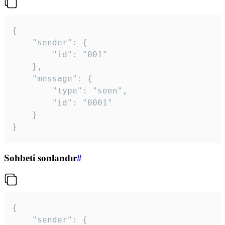
{

	"sender": {

		"id": "001"

	},

	"message": {

		"type": "seen",

		"id": "0001"

	}

}
Sohbeti sonlandır
#
{

	"sender": {
