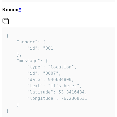
Konum
#
{

	"sender": {

		"id": "001"

	},

	"message": {

		"type": "location",

		"id": "0007",

		"date": 946684800,

		"text": "It's here.",

		"latitude": 53.3416484,

		"longitude": -6.2868531

	}

}