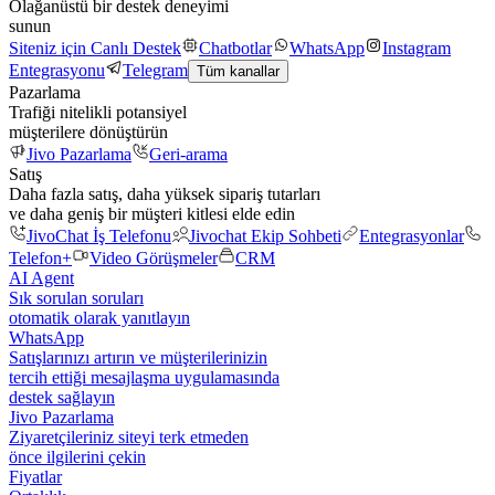
Olağanüstü bir destek deneyimi
sunun
Siteniz için Canlı Destek
Chatbotlar
WhatsApp
Instagram
Entegrasyonu
Telegram
Tüm kanallar
Pazarlama
Trafiği nitelikli potansiyel
müşterilere dönüştürün
Jivo Pazarlama
Geri-arama
Satış
Daha fazla satış, daha yüksek sipariş tutarları
ve daha geniş bir müşteri kitlesi elde edin
JivoChat İş Telefonu
Jivochat Ekip Sohbeti
Entegrasyonlar
Telefon+
Video Görüşmeler
CRM
AI Agent
Sık sorulan soruları
otomatik olarak yanıtlayın
WhatsApp
Satışlarınızı artırın ve müşterilerinizin
tercih ettiği mesajlaşma uygulamasında
destek sağlayın
Jivo Pazarlama
Ziyaretçileriniz siteyi terk etmeden
önce ilgilerini çekin
Fiyatlar