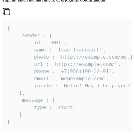
{

	"sender": {

		"id": "001",

		"name": "Ivan Ivanovich",

		"photo": "https://example.com/me.jpg",

		"url": "https://example.com/",

		"phone": "+7(958)100-32-91",

		"email": "me@example.com",

		"invite": "Hello! May I help you?"

	},

	"message": {

		"type": "start"

	}

}