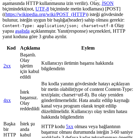
aşamasında HTTP kullanmasına izin verilir). Olay,
JSON
biçimindeki(not,
UTF-8
biçiminde metin kodlaması) [POST]
((
https://wikipedia.org/wiki/POST_(HTTP)
) isteği gövdesinde
bulunur, isteğin uygun bir başlığa(header) sahip olması gerekir:
Olay
Content-Type: application/json; charset=utf-8
yapısı
aşağıda
açıklanmıştır. Yanıt(response) seçenekleri, HTTP
yanıt koduna göre 3 gruba ayrılır.
Kod
Açıklama
Eylem
Başarılı.
Olay
Kullanıcıyı iletimin başarısı hakkında
2xx
işletim
bilgilendirin
için kabul
edildi
Bu kodla yanıtın gövdesinde hatayı açıklayan
bir metin olabilir(type of content Content-Type:
İstek
text/plain; charset=utf-8). Bu olay yeniden
başarısız.
4xx
gönderilmemelidir. Hata analiz edilip kaynağı
Olay
kanal veya program olarak tespit edilip
reddedildi
düzeltilmelidir. Kullanıcıyı olay teslim hatası
hakkında bilgilendirin
Başka
İstek şu
HTTP kodu
5xx
olması veya bağlantının
bir
anda
başarısız olması durumunda isteğin 3-60 saniye
HTTP
kabul
aralıklarla 3 defaya kadar tekrarlanması önerilir.