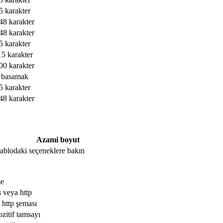
5 karakter
48 karakter
48 karakter
5 karakter
15 karakter
00 karakter
 basamak
5 karakter
48 karakter
Azami boyut
, tablodaki seçeneklere bakın
me
s veya http
 http şeması
ozitif tamsayı