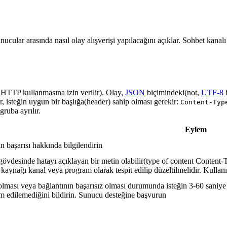
nucular arasında nasıl olay alışverişi yapılacağını açıklar. Sohbet kanal
a HTTP kullanmasına izin verilir). Olay,
JSON
biçimindeki(not,
UTF-8
r, isteğin uygun bir başlığa(header) sahip olması gerekir:
Content-Typ
ruba ayrılır.
Eylem
in başarısı hakkında bilgilendirin
gövdesinde hatayı açıklayan bir metin olabilir(type of content Content-T
 kaynağı kanal veya program olarak tespit edilip düzeltilmelidir. Kullanı
lması veya bağlantının başarısız olması durumunda isteğin 3-60 saniye a
lim edilemediğini bildirin. Sunucu desteğine başvurun