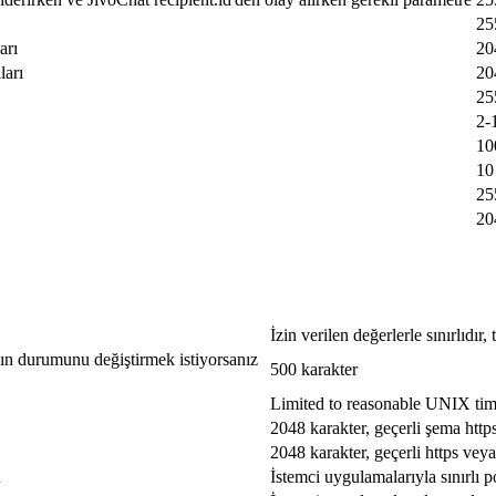
25
arı
20
ları
20
25
2-
10
10
25
20
İzin verilen değerlerle sınırlıdır
jın durumunu değiştirmek istiyorsanız
500 karakter
Limited to reasonable UNIX ti
2048 karakter, geçerli şema http
2048 karakter, geçerli https veya
u
İstemci uygulamalarıyla sınırlı p