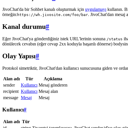
JivoChat'da bir Sohbet kanalı oluşturmak için
uygulamayı
kullanın. B
örneğin:
. JivoChat'dan mesaj 
https://wh.jivosite.com/foo/bar
Kanal durumu
#
Eğer JivoChat'ya gönderdiğiniz istek URL'lerinin sonuna
ib
/status
dönülecek cevabın (eğer cevap 2xx koduyla başarılı dönerse) bodysi
Olay Yapısı
#
Protokol simetriktir, JivoChat'dan kullanıcı sunucusuna giden ve ordan 
Alan adı
Tür
Açıklama
sender
Kullanıcı
Mesaj gönderen
recipient
Kullanıcı
Mesaj alan
message
Mesaj
Mesaj
Kullanıcı
#
Alan adı
Tür
id
string
Ziyaretçi tanımlayıcısı, JivoChat sender.id'ye olay gö