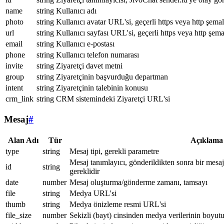
name
string
Kullanıcı adı
photo
string
Kullanıcı avatar URL'si, geçerli https veya http şemal
url
string
Kullanıcı sayfası URL'si, geçerli https veya http şema
email
string
Kullanıcı e-postası
phone
string
Kullanıcı telefon numarası
invite
string
Ziyaretçi davet metni
group
string
Ziyaretçinin başvurduğu departman
intent
string
Ziyaretçinin talebinin konusu
crm_link
string
CRM sistemindeki Ziyaretçi URL'si
Mesaj
#
Alan Adı
Tür
Açıklama
type
string
Mesaj tipi, gerekli parametre
Mesaj tanımlayıcı, gönderildikten sonra bir mesa
id
string
gereklidir
date
number
Mesaj oluşturma/gönderme zamanı, tamsayı
file
string
Medya URL'si
thumb
string
Medya önizleme resmi URL'si
file_size
number
Sekizli (bayt) cinsinden medya verilerinin boyut