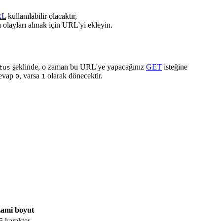
RL
kullanılabilir olacaktır,
 olayları almak için URL'yi ekleyin.
şeklinde, o zaman bu URL'ye yapacağınız
GET
isteğine
tus
cevap
, varsa
olarak dönecektir.
0
1
ami boyut
5 karakter