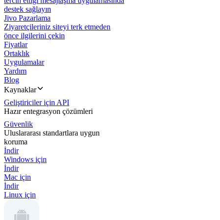
tercih ettiği mesajlaşma uygulamasında
destek sağlayın
Jivo Pazarlama
Ziyaretçileriniz siteyi terk etmeden
önce ilgilerini çekin
Fiyatlar
Ortaklık
Uygulamalar
Yardım
Blog
Kaynaklar
Geliştiriciler için API
Hazır entegrasyon çözümleri
Güvenlik
Uluslararası standartlara uygun
koruma
İndir
Windows için
İndir
Mac için
İndir
Linux için