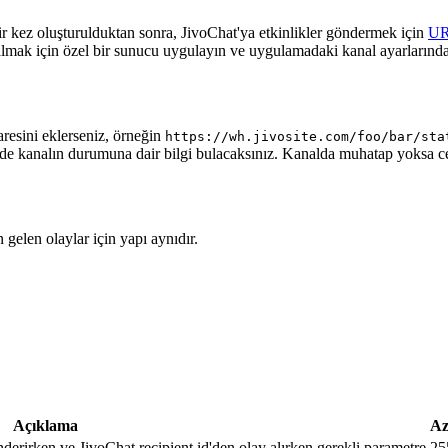
ir kez oluşturulduktan sonra, JivoChat'ya etkinlikler göndermek için
U
almak için özel bir sunucu uygulayın ve uygulamadaki kanal ayarlarında
aresini eklerseniz, örneğin
https://wh.jivosite.com/foo/bar/sta
nde kanalın durumuna dair bilgi bulacaksınız. Kanalda muhatap yoksa 
gelen olaylar için yapı aynıdır.
Açıklama
Az
nderirken ve JivoChat recipient.id'den olay alırken gerekli parametre
25