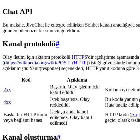
Chat API
Bu makale, JivoChat ile entegre edilirken Sohbet kanalı aracılığıyla su
gönderebilen özel bir sunucu gereklidir.
Kanal protokolü
#
Olay iletimi için aktarım protokolü
HTTPS
'dir (geliştirme aşamasınd
((
https://wikipedia.org/wiki/POST_(HTTP)
) isteği gövdesinde bulunu
açıklanmıştır. Yanıt(response) seçenekleri, HTTP yanıt koduna göre 3 g
Kod
Açıklama
Başarılı. Olay işletim için
2xx
Kullanıcıyı iletim
kabul edildi
İstek başarısız. Olay
Bu kodla yanıtın 
4xx
reddedildi
Hata analiz edilip
İstek şu anda kabul
Başka bir HTTP kodu
HTTP kodu
5xx
o
edilemez. Olay kabul
veya bağlantı hatası
geçici olarak tes
edilmedi
Kanal oluşturma
#