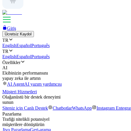
Giriş
Ücretsiz Kaydol
TR
English
Español
Português
TR
English
Español
Português
Özellikler
AI
Ekibinizin performansını
yapay zeka ile artırın
AI Agent
AI yazım yardımcısı
Müşteri Hizmetleri
Olağanüstü bir destek deneyimi
sunun
Siteniz için Canlı Destek
Chatbotlar
WhatsApp
Instagram Entegr
Pazarlama
Trafiği nitelikli potansiyel
müşterilere dönüştürün
Jivo Pazarlama
Geri-arama