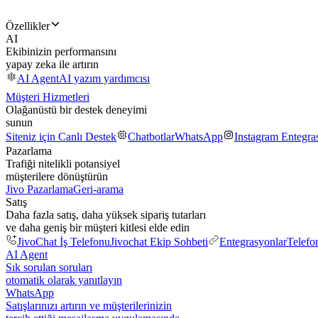
Özellikler
AI
Ekibinizin performansını
yapay zeka ile artırın
AI Agent
AI yazım yardımcısı
Müşteri Hizmetleri
Olağanüstü bir destek deneyimi
sunun
Siteniz için Canlı Destek
Chatbotlar
WhatsApp
Instagram Entegr
Pazarlama
Trafiği nitelikli potansiyel
müşterilere dönüştürün
Jivo Pazarlama
Geri-arama
Satış
Daha fazla satış, daha yüksek sipariş tutarları
ve daha geniş bir müşteri kitlesi elde edin
JivoChat İş Telefonu
Jivochat Ekip Sohbeti
Entegrasyonlar
Telefo
AI Agent
Sık sorulan soruları
otomatik olarak yanıtlayın
WhatsApp
Satışlarınızı artırın ve müşterilerinizin