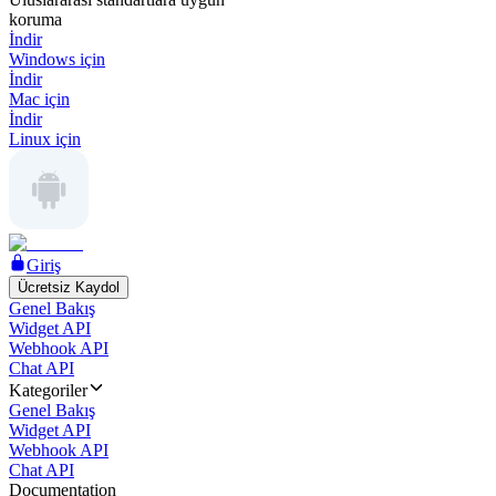
koruma
İndir
Windows için
İndir
Mac için
İndir
Linux için
Giriş
Ücretsiz Kaydol
Genel Bakış
Widget API
Webhook API
Chat API
Kategoriler
Genel Bakış
Widget API
Webhook API
Chat API
Documentation