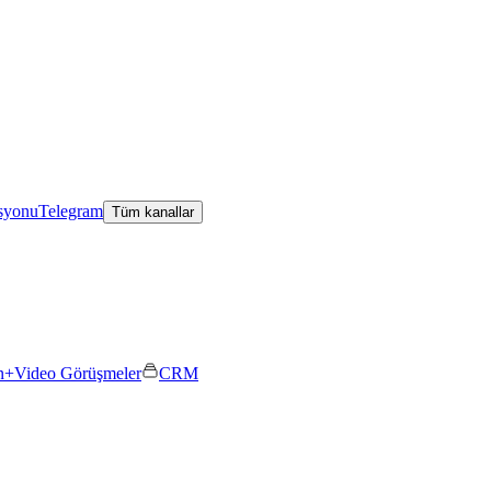
asyonu
Telegram
Tüm kanallar
n+
Video Görüşmeler
CRM