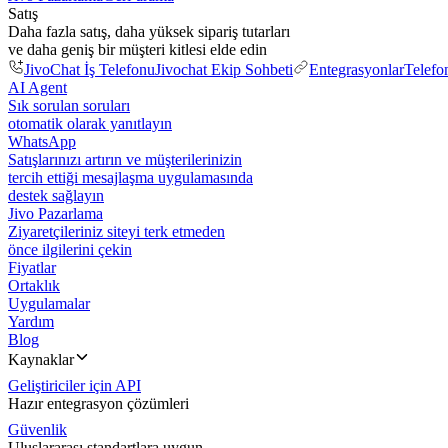
Satış
Daha fazla satış, daha yüksek sipariş tutarları
ve daha geniş bir müşteri kitlesi elde edin
JivoChat İş Telefonu
Jivochat Ekip Sohbeti
Entegrasyonlar
Telefo
AI Agent
Sık sorulan soruları
otomatik olarak yanıtlayın
WhatsApp
Satışlarınızı artırın ve müşterilerinizin
tercih ettiği mesajlaşma uygulamasında
destek sağlayın
Jivo Pazarlama
Ziyaretçileriniz siteyi terk etmeden
önce ilgilerini çekin
Fiyatlar
Ortaklık
Uygulamalar
Yardım
Blog
Kaynaklar
Geliştiriciler için API
Hazır entegrasyon çözümleri
Güvenlik
Uluslararası standartlara uygun