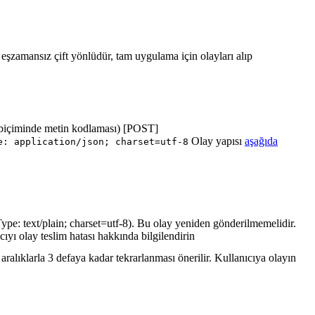
ı eşzamansız çift yönlüdür, tam uygulama için olayları alıp
biçiminde metin kodlaması) [POST]
Olay yapısı
aşağıda
e: application/json; charset=utf-8
ype: text/plain; charset=utf-8). Bu olay yeniden gönderilmemelidir.
cıyı olay teslim hatası hakkında bilgilendirin
ralıklarla 3 defaya kadar tekrarlanması önerilir. Kullanıcıya olayın