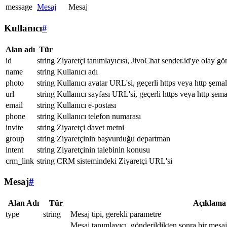
message
Mesaj
Mesaj
Kullanıcı
#
Alan adı
Tür
id
string
Ziyaretçi tanımlayıcısı, JivoChat sender.id'ye olay gö
name
string
Kullanıcı adı
photo
string
Kullanıcı avatar URL'si, geçerli https veya http şemal
url
string
Kullanıcı sayfası URL'si, geçerli https veya http şema
email
string
Kullanıcı e-postası
phone
string
Kullanıcı telefon numarası
invite
string
Ziyaretçi davet metni
group
string
Ziyaretçinin başvurduğu departman
intent
string
Ziyaretçinin talebinin konusu
crm_link
string
CRM sistemindeki Ziyaretçi URL'si
Mesaj
#
Alan Adı
Tür
Açıklama
type
string
Mesaj tipi, gerekli parametre
Mesaj tanımlayıcı, gönderildikten sonra bir mesa