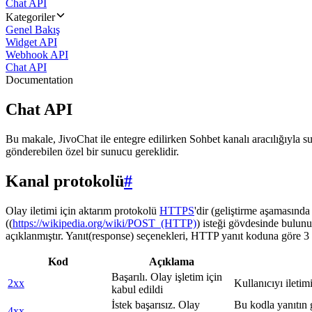
Chat API
Kategoriler
Genel Bakış
Widget API
Webhook API
Chat API
Documentation
Chat API
Bu makale, JivoChat ile entegre edilirken Sohbet kanalı aracılığıyla su
gönderebilen özel bir sunucu gereklidir.
Kanal protokolü
#
Olay iletimi için aktarım protokolü
HTTPS
'dir (geliştirme aşamasınd
((
https://wikipedia.org/wiki/POST_(HTTP)
) isteği gövdesinde bulunu
açıklanmıştır. Yanıt(response) seçenekleri, HTTP yanıt koduna göre 3 g
Kod
Açıklama
Başarılı. Olay işletim için
2xx
Kullanıcıyı iletim
kabul edildi
İstek başarısız. Olay
Bu kodla yanıtın 
4xx