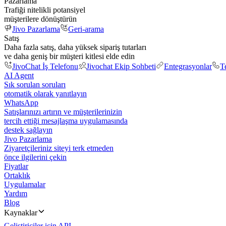
Pazarlama
Trafiği nitelikli potansiyel
müşterilere dönüştürün
Jivo Pazarlama
Geri-arama
Satış
Daha fazla satış, daha yüksek sipariş tutarları
ve daha geniş bir müşteri kitlesi elde edin
JivoChat İş Telefonu
Jivochat Ekip Sohbeti
Entegrasyonlar
T
AI Agent
Sık sorulan soruları
otomatik olarak yanıtlayın
WhatsApp
Satışlarınızı artırın ve müşterilerinizin
tercih ettiği mesajlaşma uygulamasında
destek sağlayın
Jivo Pazarlama
Ziyaretçileriniz siteyi terk etmeden
önce ilgilerini çekin
Fiyatlar
Ortaklık
Uygulamalar
Yardım
Blog
Kaynaklar
Geliştiriciler için API