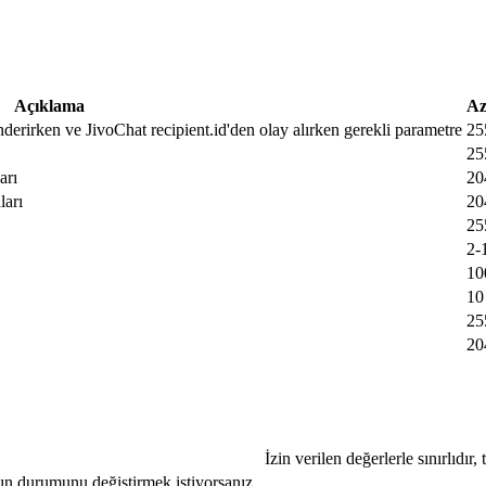
Açıklama
Az
nderirken ve JivoChat recipient.id'den olay alırken gerekli parametre
25
25
arı
20
ları
20
25
2-
10
10
25
20
İzin verilen değerlerle sınırlıdır
jın durumunu değiştirmek istiyorsanız