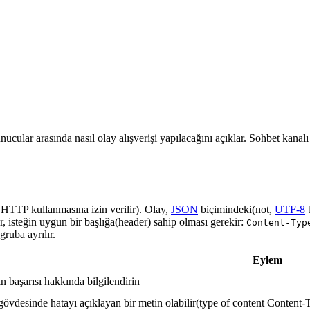
nucular arasında nasıl olay alışverişi yapılacağını açıklar. Sohbet kanal
a HTTP kullanmasına izin verilir). Olay,
JSON
biçimindeki(not,
UTF-8
r, isteğin uygun bir başlığa(header) sahip olması gerekir:
Content-Typ
ruba ayrılır.
Eylem
in başarısı hakkında bilgilendirin
gövdesinde hatayı açıklayan bir metin olabilir(type of content Content-T