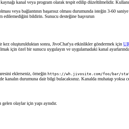
 kaynağı kanal veya program olarak tespit edilip düzeltilmelidir. Kullanı
lması veya bağlantının başarısız olması durumunda isteğin 3-60 saniye a
lim edilemediğini bildirin. Sunucu desteğine başvurun
ir kez oluşturulduktan sonra, JivoChat'ya etkinlikler göndermek için
U
almak için özel bir sunucu uygulayın ve uygulamadaki kanal ayarlarında
aresini eklerseniz, örneğin
https://wh.jivosite.com/foo/bar/sta
nde kanalın durumuna dair bilgi bulacaksınız. Kanalda muhatap yoksa 
gelen olaylar için yapı aynıdır.