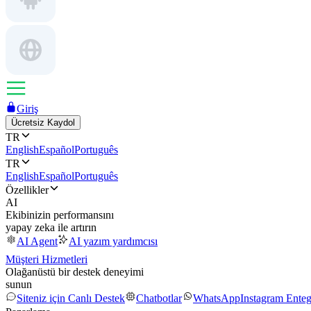
Giriş
Ücretsiz Kaydol
TR
English
Español
Português
TR
English
Español
Português
Özellikler
AI
Ekibinizin performansını
yapay zeka ile artırın
AI Agent
AI yazım yardımcısı
Müşteri Hizmetleri
Olağanüstü bir destek deneyimi
sunun
Siteniz için Canlı Destek
Chatbotlar
WhatsApp
Instagram Ente