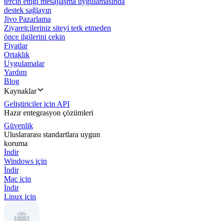
tercih ettiği mesajlaşma uygulamasında
destek sağlayın
Jivo Pazarlama
Ziyaretçileriniz siteyi terk etmeden
önce ilgilerini çekin
Fiyatlar
Ortaklık
Uygulamalar
Yardım
Blog
Kaynaklar
Geliştiriciler için API
Hazır entegrasyon çözümleri
Güvenlik
Uluslararası standartlara uygun
koruma
İndir
Windows için
İndir
Mac için
İndir
Linux için