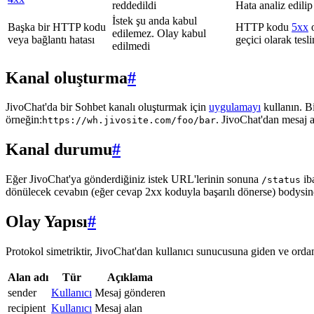
reddedildi
Hata analiz edilip
İstek şu anda kabul
Başka bir HTTP kodu
HTTP kodu
5xx
o
edilemez. Olay kabul
veya bağlantı hatası
geçici olarak tes
edilmedi
Kanal oluşturma
#
JivoChat'da bir Sohbet kanalı oluşturmak için
uygulamayı
kullanın. B
örneğin:
. JivoChat'dan mesaj 
https://wh.jivosite.com/foo/bar
Kanal durumu
#
Eğer JivoChat'ya gönderdiğiniz istek URL'lerinin sonuna
ib
/status
dönülecek cevabın (eğer cevap 2xx koduyla başarılı dönerse) bodysi
Olay Yapısı
#
Protokol simetriktir, JivoChat'dan kullanıcı sunucusuna giden ve ordan 
Alan adı
Tür
Açıklama
sender
Kullanıcı
Mesaj gönderen
recipient
Kullanıcı
Mesaj alan