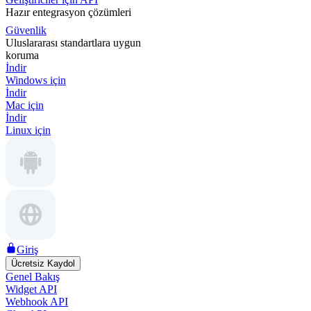
Hazır entegrasyon çözümleri
Güvenlik
Uluslararası standartlara uygun
koruma
İndir
Windows için
İndir
Mac için
İndir
Linux için
Giriş
Ücretsiz Kaydol
Genel Bakış
Widget API
Webhook API