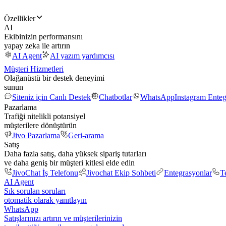
Özellikler
AI
Ekibinizin performansını
yapay zeka ile artırın
AI Agent
AI yazım yardımcısı
Müşteri Hizmetleri
Olağanüstü bir destek deneyimi
sunun
Siteniz için Canlı Destek
Chatbotlar
WhatsApp
Instagram Ente
Pazarlama
Trafiği nitelikli potansiyel
müşterilere dönüştürün
Jivo Pazarlama
Geri-arama
Satış
Daha fazla satış, daha yüksek sipariş tutarları
ve daha geniş bir müşteri kitlesi elde edin
JivoChat İş Telefonu
Jivochat Ekip Sohbeti
Entegrasyonlar
T
AI Agent
Sık sorulan soruları
otomatik olarak yanıtlayın
WhatsApp
Satışlarınızı artırın ve müşterilerinizin