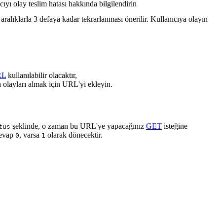
cıyı olay teslim hatası hakkında bilgilendirin
ralıklarla 3 defaya kadar tekrarlanması önerilir. Kullanıcıya olayın
RL
kullanılabilir olacaktır,
 olayları almak için URL'yi ekleyin.
şeklinde, o zaman bu URL'ye yapacağınız
GET
isteğine
tus
cevap
, varsa
olarak dönecektir.
0
1