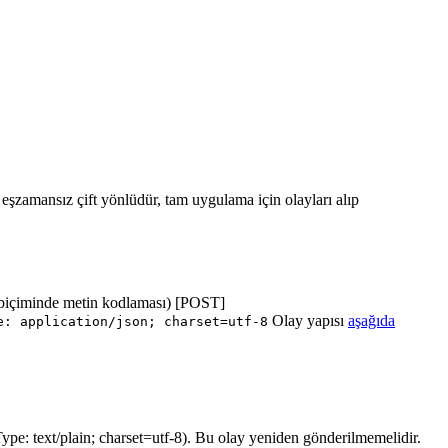
ı eşzamansız çift yönlüdür, tam uygulama için olayları alıp
biçiminde metin kodlaması) [POST]
Olay yapısı
aşağıda
e: application/json; charset=utf-8
ype: text/plain; charset=utf-8). Bu olay yeniden gönderilmemelidir.