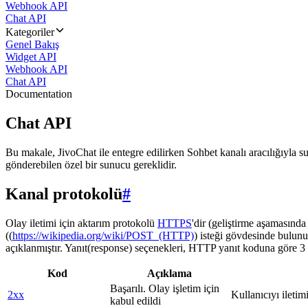
Webhook API
Chat API
Kategoriler
Genel Bakış
Widget API
Webhook API
Chat API
Documentation
Chat API
Bu makale, JivoChat ile entegre edilirken Sohbet kanalı aracılığıyla su
gönderebilen özel bir sunucu gereklidir.
Kanal protokolü
#
Olay iletimi için aktarım protokolü
HTTPS
'dir (geliştirme aşamasınd
((
https://wikipedia.org/wiki/POST_(HTTP)
) isteği gövdesinde bulunu
açıklanmıştır. Yanıt(response) seçenekleri, HTTP yanıt koduna göre 3 g
Kod
Açıklama
Başarılı. Olay işletim için
2xx
Kullanıcıyı iletim
kabul edildi