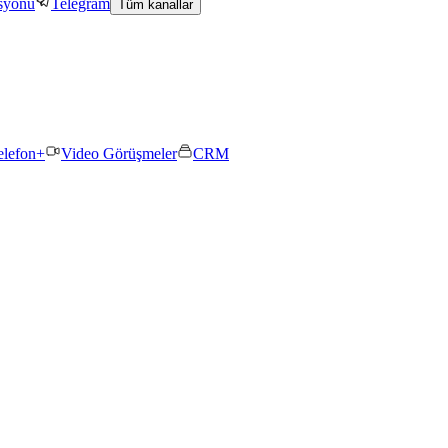
asyonu
Telegram
Tüm kanallar
elefon+
Video Görüşmeler
CRM