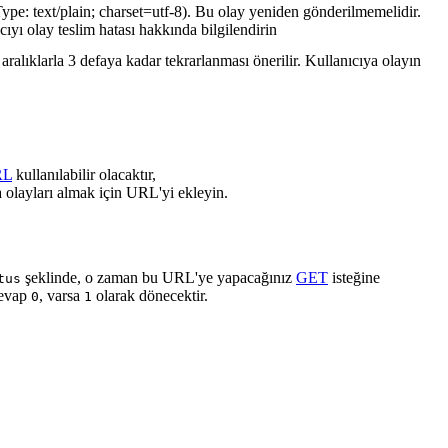
ype: text/plain; charset=utf-8). Bu olay yeniden gönderilmemelidir.
cıyı olay teslim hatası hakkında bilgilendirin
ralıklarla 3 defaya kadar tekrarlanması önerilir. Kullanıcıya olayın
RL
kullanılabilir olacaktır,
 olayları almak için URL'yi ekleyin.
şeklinde, o zaman bu URL'ye yapacağınız
GET
isteğine
tus
cevap
, varsa
olarak dönecektir.
0
1