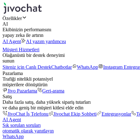
Özellikler
AI
Ekibinizin performansını
yapay zeka ile artırın
AI Agent
AI yazım yardımcısı
Müşteri Hizmetleri
Olağanüstü bir destek deneyimi
sunun
Siteniz için Canlı Destek
Chatbotlar
WhatsApp
Instagram Entegr
Pazarlama
Trafiği nitelikli potansiyel
müşterilere dönüştürün
Jivo Pazarlama
Geri-arama
Satış
Daha fazla satış, daha yüksek sipariş tutarları
ve daha geniş bir müşteri kitlesi elde edin
JivoChat İş Telefonu
Jivochat Ekip Sohbeti
Entegrasyonlar
T
AI Agent
Sık sorulan soruları
otomatik olarak yanıtlayın
WhatsApp