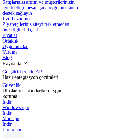
Satışlarınızı artırın ve müşterilerinizin
tercih ettiği mesajlaşma uygulamasında
destek sağlayın
Jivo Pazarlama
Ziyaretçileriniz siteyi terk etmeden
önce ilgilerini çekin
Fiyatlar
Ortaklık
Uygulamalar
Yardım
Blog
Kaynaklar
Geliştiriciler için API
Hazır entegrasyon çözümleri
Güvenlik
Uluslararası standartlara uygun
koruma
İndir
Windows için
İndir
Mac için
İndir
Linux için