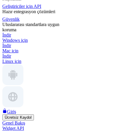
Geliştiriciler için API
Hazır entegrasyon çözümleri
Güvenlik
Uluslararası standartlara uygun
koruma
İndir
Windows için
İndir
Mac için
İndir
Linux için
Giriş
Ücretsiz Kaydol
Genel Bakış
Widget API