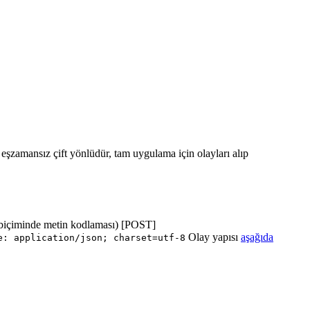
ı eşzamansız çift yönlüdür, tam uygulama için olayları alıp
biçiminde metin kodlaması) [POST]
Olay yapısı
aşağıda
e: application/json; charset=utf-8