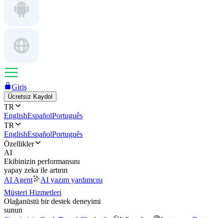
Giriş
Ücretsiz Kaydol
TR
English
Español
Português
TR
English
Español
Português
Özellikler
AI
Ekibinizin performansını
yapay zeka ile artırın
AI Agent
AI yazım yardımcısı
Müşteri Hizmetleri
Olağanüstü bir destek deneyimi
sunun