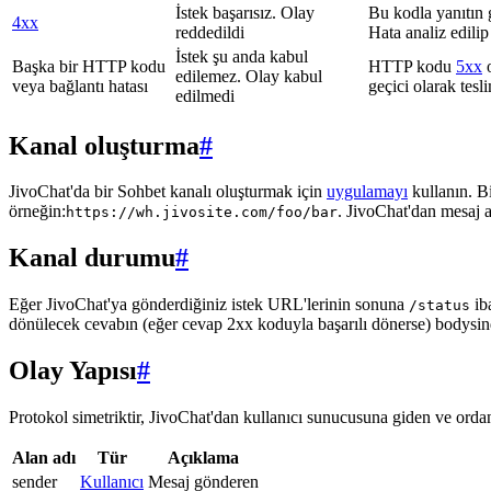
İstek başarısız. Olay
Bu kodla yanıtın 
4xx
reddedildi
Hata analiz edilip
İstek şu anda kabul
Başka bir HTTP kodu
HTTP kodu
5xx
o
edilemez. Olay kabul
veya bağlantı hatası
geçici olarak tes
edilmedi
Kanal oluşturma
#
JivoChat'da bir Sohbet kanalı oluşturmak için
uygulamayı
kullanın. B
örneğin:
. JivoChat'dan mesaj 
https://wh.jivosite.com/foo/bar
Kanal durumu
#
Eğer JivoChat'ya gönderdiğiniz istek URL'lerinin sonuna
ib
/status
dönülecek cevabın (eğer cevap 2xx koduyla başarılı dönerse) bodysi
Olay Yapısı
#
Protokol simetriktir, JivoChat'dan kullanıcı sunucusuna giden ve ordan 
Alan adı
Tür
Açıklama
sender
Kullanıcı
Mesaj gönderen