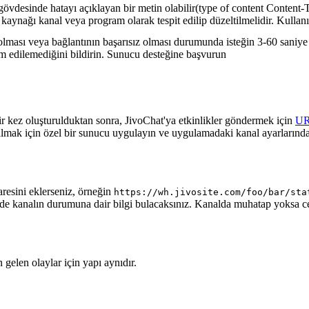
gövdesinde hatayı açıklayan bir metin olabilir(type of content Content-T
 kaynağı kanal veya program olarak tespit edilip düzeltilmelidir. Kullanı
lması veya bağlantının başarısız olması durumunda isteğin 3-60 saniye a
lim edilemediğini bildirin. Sunucu desteğine başvurun
ir kez oluşturulduktan sonra, JivoChat'ya etkinlikler göndermek için
U
almak için özel bir sunucu uygulayın ve uygulamadaki kanal ayarlarında
aresini eklerseniz, örneğin
https://wh.jivosite.com/foo/bar/sta
nde kanalın durumuna dair bilgi bulacaksınız. Kanalda muhatap yoksa 
gelen olaylar için yapı aynıdır.