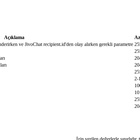
Açıklama
Az
nderirken ve JivoChat recipient.id'den olay alırken gerekli parametre
25
25
arı
20
ları
20
25
2-
10
10
25
20
İzin verilen değerlerle sınırlıdır