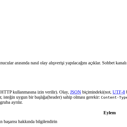
nucular arasında nasıl olay alışverişi yapılacağını açıklar. Sohbet kanal
a HTTP kullanmasına izin verilir). Olay,
JSON
biçimindeki(not,
UTF-8
r, isteğin uygun bir başlığa(header) sahip olması gerekir:
Content-Typ
ruba ayrılır.
Eylem
in başarısı hakkında bilgilendirin