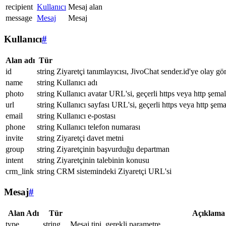
recipient
Kullanıcı
Mesaj alan
message
Mesaj
Mesaj
Kullanıcı
#
Alan adı
Tür
id
string
Ziyaretçi tanımlayıcısı, JivoChat sender.id'ye olay gö
name
string
Kullanıcı adı
photo
string
Kullanıcı avatar URL'si, geçerli https veya http şemal
url
string
Kullanıcı sayfası URL'si, geçerli https veya http şema
email
string
Kullanıcı e-postası
phone
string
Kullanıcı telefon numarası
invite
string
Ziyaretçi davet metni
group
string
Ziyaretçinin başvurduğu departman
intent
string
Ziyaretçinin talebinin konusu
crm_link
string
CRM sistemindeki Ziyaretçi URL'si
Mesaj
#
Alan Adı
Tür
Açıklama
type
string
Mesaj tipi, gerekli parametre