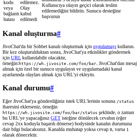
kodu
edilemez.
Kullanıcıya olayın geçici olarak teslim
veya
Olay
edilemediğini bildirin. Sunucu desteğine
bağlantı
kabul
başvurun
hatası
edilmedi
Kanal oluşturma
#
JivoChat'da bir Sohbet kanalı oluşturmak için
uygulamayı
kullanın.
Bir kez oluşturulduktan sonra, JivoChat'ya etkinlikler göndermek
için
URL
kullanılabilir olacaktır,
örneğin:
. JivoChat'dan mesaj
https://wh.jivosite.com/foo/bar
almak için özel bir sunucu uygulayın ve uygulamadaki kanal
ayarlarında olayları almak için URL'yi ekleyin.
Kanal durumu
#
Eğer JivoChat'ya gönderdiğiniz istek URL'lerinin sonuna
/status
ibaresini eklerseniz, örneğin
şeklinde, o zaman
https://wh.jivosite.com/foo/bar/status
bu URL'ye yapacağınız
GET
isteğine dönülecek cevabın (eğer
cevap 2xx koduyla başarılı dönerse) bodysinde kanalın durumuna
dair bilgi bulacaksınız. Kanalda muhatap yoksa cevap
, varsa
0
1
olarak dönecektir.