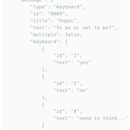
		"type": "keyboard",

		"id": "0009",

		"title": "Опрос",

		"text": "To be or not to be?",

		"multiple": false,

		"keyboard": [

			{

				"id": "1",

				"text": "yes"

			},

			{

				"id": "2",

				"text": "no"

			},

			{

				"id": "X",

				"text": "need to think..."

			}
