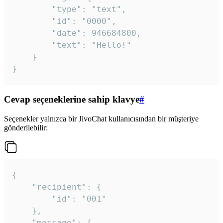
		"type": "text",

		"id": "0000",

		"date": 946684800,

		"text": "Hello!"

	}

}
Cevap seçeneklerine sahip klavye
#
Seçenekler yalnızca bir JivoChat kullanıcısından bir müşteriye
gönderilebilir:
{

	"recipient": {

		"id": "001"

	},

	"message": {
