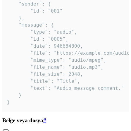
	"sender": {

		"id": "001"

	},

	"message": {

		"type": "audio",

		"id": "0005",

		"date": 946684800,

		"file": "https://example.com/audio.mp3",

		"mime_type": "audio/mpeg",

		"file_name": "audio.mp3",

		"file_size": 2048,

		"title": "Title",

		"text": "Audio message comment."

	}

}
Belge veya dosya
#