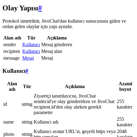
Olay Yapısı
#
Protokol simetriktir, JivoChat'dan kullanıcı sunucusuna giden ve
ordan gelen olaylar için yapı aynıdır.
Alan adı
Tür
Açıklama
sender
Kullanıcı
Mesaj gönderen
recipient
Kullanıcı
Mesaj alan
message
Mesaj
Mesaj
Kullanıcı
#
Alan
Azami
Tür
Açıklama
adı
boyut
Ziyaretçi tanımlayıcısı, JivoChat
sender.id'ye olay gönderirken ve JivoChat
255
id
string
recipient.id'den olay alırken gerekli
karakter
parametre
255
name
string
Kullanıcı adı
karakter
Kullanıcı avatar URL'si, geçerli https veya
2048
photo
string
http şemaları
karakter