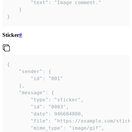
		"text": "Image comment."

	}

}
Sticker
#
{

	"sender": {

		"id": "001"

	},

	"message": {

		"type": "sticker",

		"id": "0003",

		"date": 946684800,

		"file": "https://example.com/sticker.gif",

		"mime_type": "image/gif",
