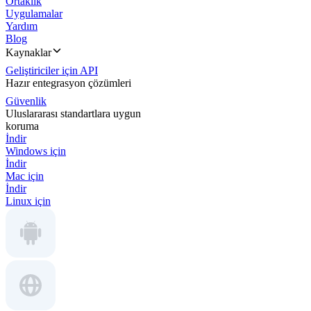
Ortaklık
Uygulamalar
Yardım
Blog
Kaynaklar
Geliştiriciler için API
Hazır entegrasyon çözümleri
Güvenlik
Uluslararası standartlara uygun
koruma
İndir
Windows için
İndir
Mac için
İndir
Linux için