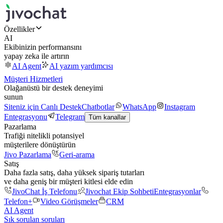
Özellikler
AI
Ekibinizin performansını
yapay zeka ile artırın
AI Agent
AI yazım yardımcısı
Müşteri Hizmetleri
Olağanüstü bir destek deneyimi
sunun
Siteniz için Canlı Destek
Chatbotlar
WhatsApp
Instagram
Entegrasyonu
Telegram
Tüm kanallar
Pazarlama
Trafiği nitelikli potansiyel
müşterilere dönüştürün
Jivo Pazarlama
Geri-arama
Satış
Daha fazla satış, daha yüksek sipariş tutarları
ve daha geniş bir müşteri kitlesi elde edin
JivoChat İş Telefonu
Jivochat Ekip Sohbeti
Entegrasyonlar
Telefon+
Video Görüşmeler
CRM
AI Agent
Sık sorulan soruları