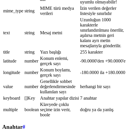
uyumlu olmayabilir!
MIME türü medya
İzin verilen değerler
mime_type
string
verileri
listesiyle sınırlıdır
Uzunluğun 1000
karakterle
sınırlandırılması önerilir,
text
string
Mesaj metni
aşılırsa metnin geri
kalanı ayrı metin
mesajlarıyla gönderilir.
title
string
Yazı başlığı
255 karakter
Konum enlemi,
latitude
number
-90.0000'den +90.0000'e
gerçek sayı
Konum boylamı,
longitude
number
-180.0000 ila +180.0000
gerçek sayı
Genellikle sohbet
value
number
değerlendirmesinde
herhangi bir sayı
kullanılan sayı
keyboard
[]Key
Anahtar yapılar dizisi
7 anahtar
Klavyede çoklu
multiple
boolean
seçime izin verir,
doğru ya da yanlış
boole
Anahtar
#