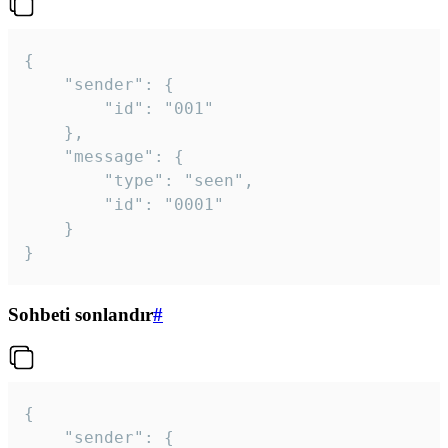
{

	"sender": {

		"id": "001"

	},

	"message": {

		"type": "seen",

		"id": "0001"

	}

}
Sohbeti sonlandır
#
{

	"sender": {
