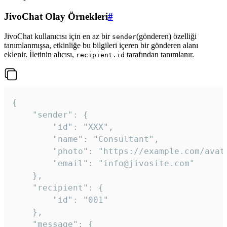
JivoChat Olay Örnekleri
#
JivoChat kullanıcısı için en az bir
(gönderen) özelliği
sender
tanımlanmışsa, etkinliğe bu bilgileri içeren bir gönderen alanı
eklenir. İletinin alıcısı,
tarafından tanımlanır.
recipient.id
{

	"sender": {

		"id": "XXX",

		"name": "Consultant",

		"photo": "https://example.com/avatar.png",

		"email": "info@jivosite.com"

	},

	"recipient": {

		"id": "001"

	},

	"message": {
