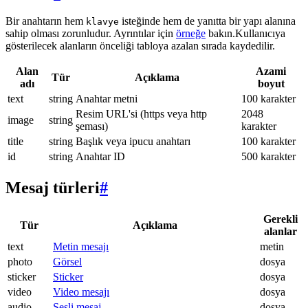
Bir anahtarın hem
isteğinde hem de yanıtta bir yapı alanına
klavye
sahip olması zorunludur. Ayrıntılar için
örneğe
bakın.Kullanıcıya
gösterilecek alanların önceliği tabloya azalan sırada kaydedilir.
Alan
Azami
Tür
Açıklama
adı
boyut
text
string
Anahtar metni
100 karakter
Resim URL'si (https veya http
2048
image
string
şeması)
karakter
title
string
Başlık veya ipucu anahtarı
100 karakter
id
string
Anahtar ID
500 karakter
Mesaj türleri
#
Gerekli
Tür
Açıklama
alanlar
text
Metin mesajı
metin
photo
Görsel
dosya
sticker
Sticker
dosya
video
Video mesajı
dosya
audio
Sesli mesaj
dosya