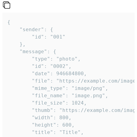
{

	"sender": {

		"id": "001"

	},

	"message": {

		"type": "photo",

		"id": "0002",

		"date": 946684800,

		"file": "https://example.com/image.png",

		"mime_type": "image/png",

		"file_name": "image.png",

		"file_size": 1024,

		"thumb": "https://example.com/image_thumb.png",

		"width": 800,

		"height": 600,

		"title": "Title",
