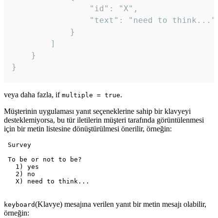
				"id": "X",

				"text": "need to think..."

			}

		]

	}

veya daha fazla, if
.
multiple = true
Müşterinin uygulaması yanıt seçeneklerine sahip bir klavyeyi
desteklemiyorsa, bu tür iletilerin müşteri tarafında görüntülenmesi
için bir metin listesine dönüştürülmesi önerilir, örneğin:
 Survey

 To be or not to be?

   1) yes

   2) no

   X) need to think...

(Klavye) mesajına verilen yanıt bir metin mesajı olabilir,
keyboard
örneğin: