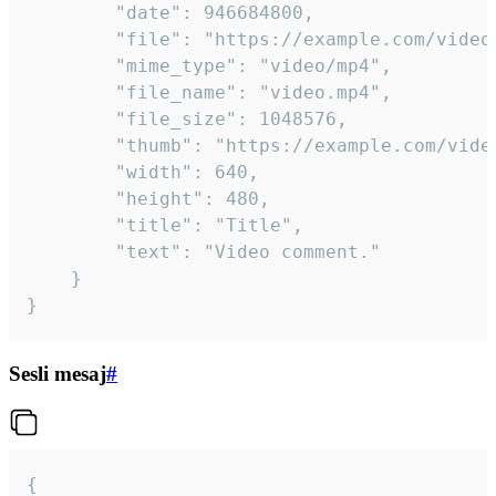
		"date": 946684800,

		"file": "https://example.com/video.mp4",

		"mime_type": "video/mp4",

		"file_name": "video.mp4",

		"file_size": 1048576,

		"thumb": "https://example.com/video_thumb.png",

		"width": 640,

		"height": 480,

		"title": "Title",

		"text": "Video comment."

	}

}
Sesli mesaj
#
{
