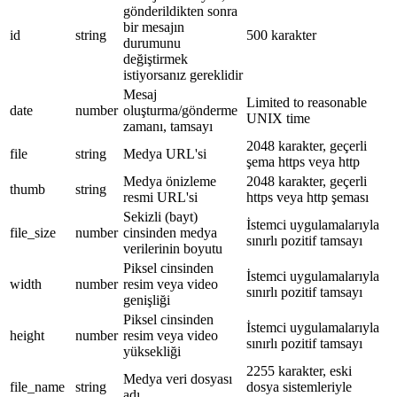
gönderildikten sonra
bir mesajın
id
string
500 karakter
durumunu
değiştirmek
istiyorsanız gereklidir
Mesaj
Limited to reasonable
date
number
oluşturma/gönderme
UNIX time
zamanı, tamsayı
2048 karakter, geçerli
file
string
Medya URL'si
şema https veya http
Medya önizleme
2048 karakter, geçerli
thumb
string
resmi URL'si
https veya http şeması
Sekizli (bayt)
İstemci uygulamalarıyla
file_size
number
cinsinden medya
sınırlı pozitif tamsayı
verilerinin boyutu
Piksel cinsinden
İstemci uygulamalarıyla
width
number
resim veya video
sınırlı pozitif tamsayı
genişliği
Piksel cinsinden
İstemci uygulamalarıyla
height
number
resim veya video
sınırlı pozitif tamsayı
yüksekliği
2255 karakter, eski
Medya veri dosyası
file_name
string
dosya sistemleriyle
adı