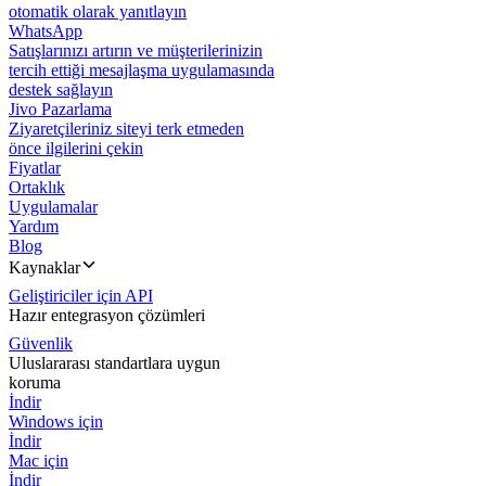
otomatik olarak yanıtlayın
WhatsApp
Satışlarınızı artırın ve müşterilerinizin
tercih ettiği mesajlaşma uygulamasında
destek sağlayın
Jivo Pazarlama
Ziyaretçileriniz siteyi terk etmeden
önce ilgilerini çekin
Fiyatlar
Ortaklık
Uygulamalar
Yardım
Blog
Kaynaklar
Geliştiriciler için API
Hazır entegrasyon çözümleri
Güvenlik
Uluslararası standartlara uygun
koruma
İndir
Windows için
İndir
Mac için
İndir