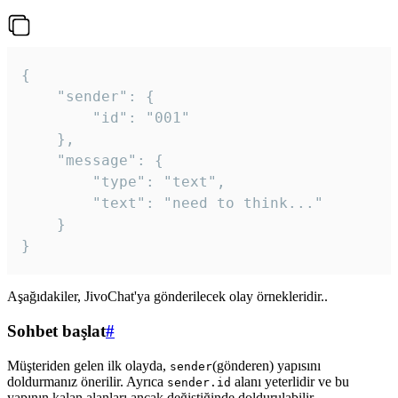
{

	"sender": {

		"id": "001"

	},

	"message": {

		"type": "text",

		"text": "need to think..."

	}

Aşağıdakiler, JivoChat'ya gönderilecek olay örnekleridir..
Sohbet başlat
#
Müşteriden gelen ilk olayda,
(gönderen) yapısını
sender
doldurmanız önerilir. Ayrıca
alanı yeterlidir ve bu
sender.id
yapının kalan alanları ancak değiştiğinde doldurulabilir.