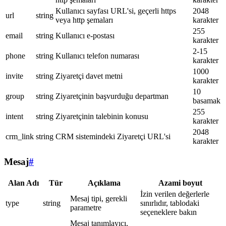
Kullanıcı sayfası URL'si, geçerli https
2048
url
string
veya http şemaları
karakter
255
email
string
Kullanıcı e-postası
karakter
2-15
phone
string
Kullanıcı telefon numarası
karakter
1000
invite
string
Ziyaretçi davet metni
karakter
10
group
string
Ziyaretçinin başvurduğu departman
basamak
255
intent
string
Ziyaretçinin talebinin konusu
karakter
2048
crm_link
string
CRM sistemindeki Ziyaretçi URL'si
karakter
Mesaj
#
Alan Adı
Tür
Açıklama
Azami boyut
İzin verilen değerlerle
Mesaj tipi, gerekli
type
string
sınırlıdır, tablodaki
parametre
seçeneklere bakın
Mesaj tanımlayıcı,