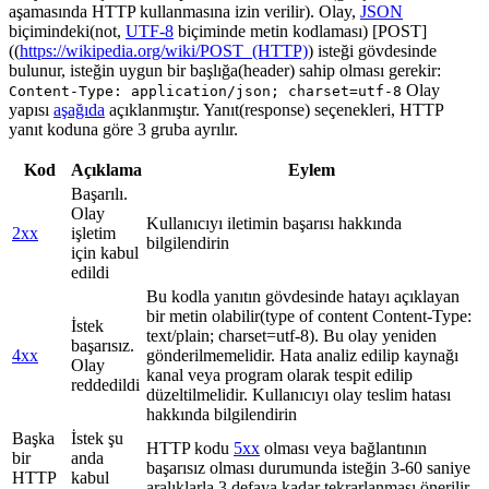
aşamasında HTTP kullanmasına izin verilir). Olay,
JSON
biçimindeki(not,
UTF-8
biçiminde metin kodlaması) [POST]
((
https://wikipedia.org/wiki/POST_(HTTP)
) isteği gövdesinde
bulunur, isteğin uygun bir başlığa(header) sahip olması gerekir:
Olay
Content-Type: application/json; charset=utf-8
yapısı
aşağıda
açıklanmıştır. Yanıt(response) seçenekleri, HTTP
yanıt koduna göre 3 gruba ayrılır.
Kod
Açıklama
Eylem
Başarılı.
Olay
Kullanıcıyı iletimin başarısı hakkında
2xx
işletim
bilgilendirin
için kabul
edildi
Bu kodla yanıtın gövdesinde hatayı açıklayan
bir metin olabilir(type of content Content-Type:
İstek
text/plain; charset=utf-8). Bu olay yeniden
başarısız.
4xx
gönderilmemelidir. Hata analiz edilip kaynağı
Olay
kanal veya program olarak tespit edilip
reddedildi
düzeltilmelidir. Kullanıcıyı olay teslim hatası
hakkında bilgilendirin
Başka
İstek şu
HTTP kodu
5xx
olması veya bağlantının
bir
anda
başarısız olması durumunda isteğin 3-60 saniye
HTTP
kabul
aralıklarla 3 defaya kadar tekrarlanması önerilir.