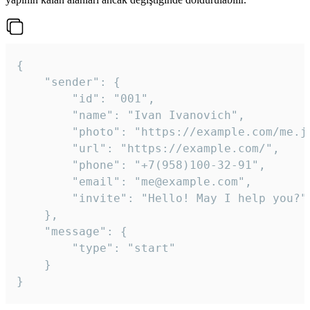
{

	"sender": {

		"id": "001",

		"name": "Ivan Ivanovich",

		"photo": "https://example.com/me.jpg",

		"url": "https://example.com/",

		"phone": "+7(958)100-32-91",

		"email": "me@example.com",

		"invite": "Hello! May I help you?"

	},

	"message": {

		"type": "start"

	}

}