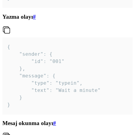
Yazma olayı
#
{

	"sender": {

		"id": "001"

	},

	"message": {

		"type": "typein",

		"text": "Wait a minute"

	}

}
Mesaj okunma olayı
#