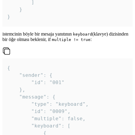
		]

	}

}
istemcinin böyle bir mesaja yanıtının
(klavye) dizisinden
keyboard
bir öğe olması beklenir, if
:
multiple != true
{

	"sender": {

		"id": "001"

	},

	"message": {

		"type": "keyboard",

		"id": "0009",

		"multiple": false,

		"keyboard": [

			{
