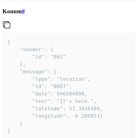
Konum
#
{

	"sender": {

		"id": "001"

	},

	"message": {

		"type": "location",

		"id": "0007",

		"date": 946684800,

		"text": "It's here.",

		"latitude": 53.3416484,

		"longitude": -6.2868531

	}

}