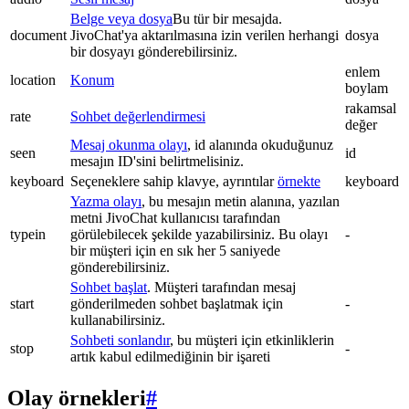
Belge veya dosya
Bu tür bir mesajda.
document
JivoChat'ya aktarılmasına izin verilen herhangi
dosya
bir dosyayı gönderebilirsiniz.
enlem
location
Konum
boylam
rakamsal
rate
Sohbet değerlendirmesi
değer
Mesaj okunma olayı
, id alanında okuduğunuz
seen
id
mesajın ID'sini belirtmelisiniz.
keyboard
Seçeneklere sahip klavye, ayrıntılar
örnekte
keyboard
Yazma olayı
, bu mesajın metin alanına, yazılan
metni JivoChat kullanıcısı tarafından
typein
görülebilecek şekilde yazabilirsiniz. Bu olayı
-
bir müşteri için en sık her 5 saniyede
gönderebilirsiniz.
Sohbet başlat
. Müşteri tarafından mesaj
start
gönderilmeden sohbet başlatmak için
-
kullanabilirsiniz.
Sohbeti sonlandır
, bu müşteri için etkinliklerin
stop
-
artık kabul edilmediğinin bir işareti
Olay örnekleri
#