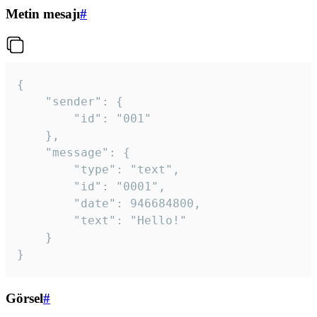
Metin mesajı
#
{

	"sender": {

		"id": "001"

	},

	"message": {

		"type": "text",

		"id": "0001",

		"date": 946684800,

		"text": "Hello!"

	}

}
Görsel
#