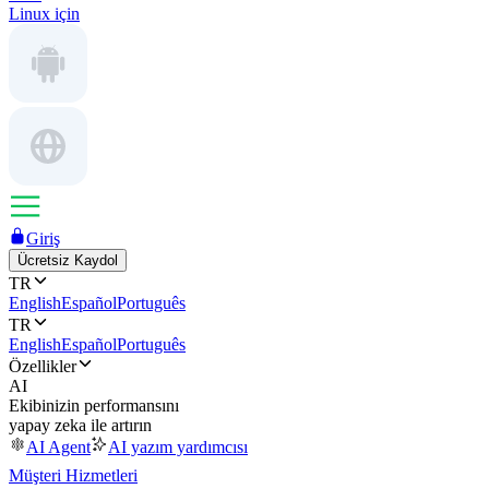
Linux için
Giriş
Ücretsiz Kaydol
TR
English
Español
Português
TR
English
Español
Português
Özellikler
AI
Ekibinizin performansını
yapay zeka ile artırın
AI Agent
AI yazım yardımcısı
Müşteri Hizmetleri