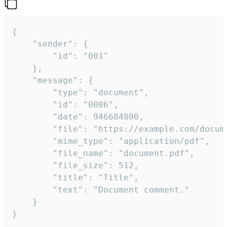
{

	"sender": {

		"id": "001"

	},

	"message": {

		"type": "document",

		"id": "0006",

		"date": 946684800,

		"file": "https://example.com/document.pdf",

		"mime_type": "application/pdf",

		"file_name": "document.pdf",

		"file_size": 512,

		"title": "Title",

		"text": "Document comment."

	}

}