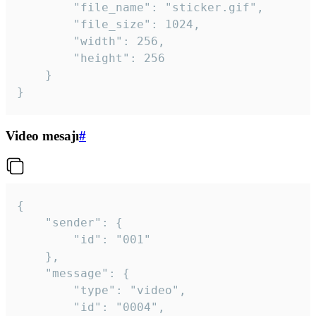
		"file_name": "sticker.gif",

		"file_size": 1024,

		"width": 256,

		"height": 256

	}

}
Video mesajı
#
{

	"sender": {

		"id": "001"

	},

	"message": {

		"type": "video",

		"id": "0004",
