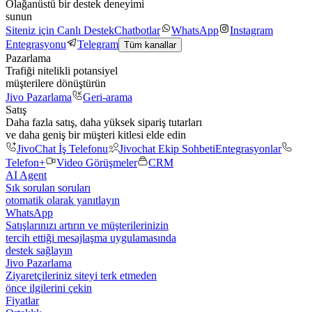
Olağanüstü bir destek deneyimi
sunun
Siteniz için Canlı Destek
Chatbotlar
WhatsApp
Instagram
Entegrasyonu
Telegram
Tüm kanallar
Pazarlama
Trafiği nitelikli potansiyel
müşterilere dönüştürün
Jivo Pazarlama
Geri-arama
Satış
Daha fazla satış, daha yüksek sipariş tutarları
ve daha geniş bir müşteri kitlesi elde edin
JivoChat İş Telefonu
Jivochat Ekip Sohbeti
Entegrasyonlar
Telefon+
Video Görüşmeler
CRM
AI Agent
Sık sorulan soruları
otomatik olarak yanıtlayın
WhatsApp
Satışlarınızı artırın ve müşterilerinizin
tercih ettiği mesajlaşma uygulamasında
destek sağlayın
Jivo Pazarlama
Ziyaretçileriniz siteyi terk etmeden
önce ilgilerini çekin
Fiyatlar