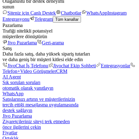
Olağanüstü bir destek deneyimi
sunun
Siteniz için Canlı Destek
Chatbotlar
WhatsApp
Instagram
Entegrasyonu
Telegram
Tüm kanallar
Pazarlama
Trafiği nitelikli potansiyel
müşterilere dönüştürün
Jivo Pazarlama
Geri-arama
Satış
Daha fazla satış, daha yüksek sipariş tutarları
ve daha geniş bir müşteri kitlesi elde edin
JivoChat İş Telefonu
Jivochat Ekip Sohbeti
Entegrasyonlar
Telefon+
Video Görüşmeler
CRM
AI Agent
Sık sorulan soruları
otomatik olarak yanıtlayın
WhatsApp
Satışlarınızı artırın ve müşterilerinizin
tercih ettiği mesajlaşma uygulamasında
destek sağlayın
Jivo Pazarlama
Ziyaretçileriniz siteyi terk etmeden
önce ilgilerini çekin
Fiyatlar
Ortaklık