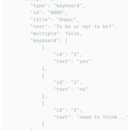
		"type": "keyboard",

		"id": "0009",

		"title": "Опрос",

		"text": "To be or not to be?",

		"multiple": false,

		"keyboard": [

			{

				"id": "1",

				"text": "yes"

			},

			{

				"id": "2",

				"text": "no"

			},

			{

				"id": "X",

				"text": "need to think..."

			}
