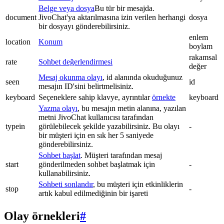
Belge veya dosya
Bu tür bir mesajda.
document
JivoChat'ya aktarılmasına izin verilen herhangi
dosya
bir dosyayı gönderebilirsiniz.
enlem
location
Konum
boylam
rakamsal
rate
Sohbet değerlendirmesi
değer
Mesaj okunma olayı
, id alanında okuduğunuz
seen
id
mesajın ID'sini belirtmelisiniz.
keyboard
Seçeneklere sahip klavye, ayrıntılar
örnekte
keyboard
Yazma olayı
, bu mesajın metin alanına, yazılan
metni JivoChat kullanıcısı tarafından
typein
görülebilecek şekilde yazabilirsiniz. Bu olayı
-
bir müşteri için en sık her 5 saniyede
gönderebilirsiniz.
Sohbet başlat
. Müşteri tarafından mesaj
start
gönderilmeden sohbet başlatmak için
-
kullanabilirsiniz.
Sohbeti sonlandır
, bu müşteri için etkinliklerin
stop
-
artık kabul edilmediğinin bir işareti
Olay örnekleri
#