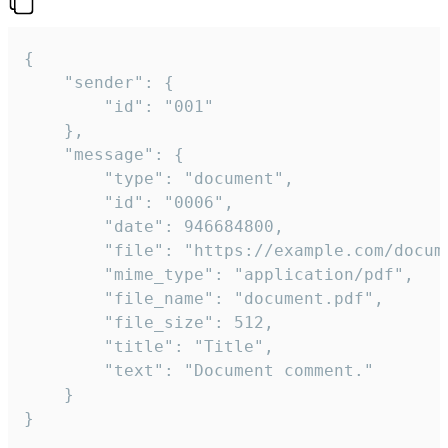
{

	"sender": {

		"id": "001"

	},

	"message": {

		"type": "document",

		"id": "0006",

		"date": 946684800,

		"file": "https://example.com/document.pdf",

		"mime_type": "application/pdf",

		"file_name": "document.pdf",

		"file_size": 512,

		"title": "Title",

		"text": "Document comment."

	}

}