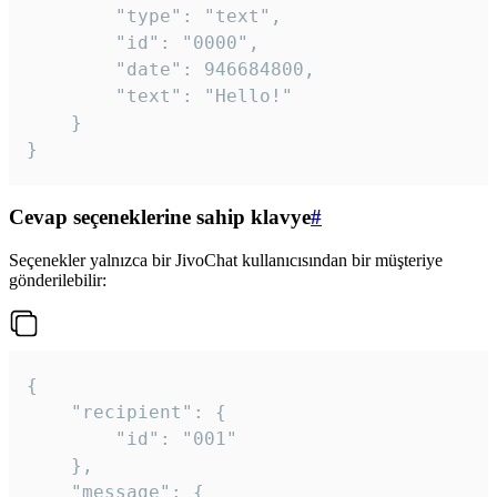
		"type": "text",

		"id": "0000",

		"date": 946684800,

		"text": "Hello!"

	}

}
Cevap seçeneklerine sahip klavye
#
Seçenekler yalnızca bir JivoChat kullanıcısından bir müşteriye
gönderilebilir:
{

	"recipient": {

		"id": "001"

	},

	"message": {
