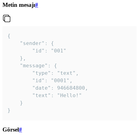
Metin mesajı
#
{

	"sender": {

		"id": "001"

	},

	"message": {

		"type": "text",

		"id": "0001",

		"date": 946684800,

		"text": "Hello!"

	}

}
Görsel
#