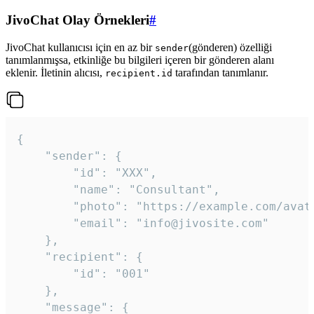
JivoChat Olay Örnekleri
#
JivoChat kullanıcısı için en az bir
(gönderen) özelliği
sender
tanımlanmışsa, etkinliğe bu bilgileri içeren bir gönderen alanı
eklenir. İletinin alıcısı,
tarafından tanımlanır.
recipient.id
{

	"sender": {

		"id": "XXX",

		"name": "Consultant",

		"photo": "https://example.com/avatar.png",

		"email": "info@jivosite.com"

	},

	"recipient": {

		"id": "001"

	},

	"message": {
