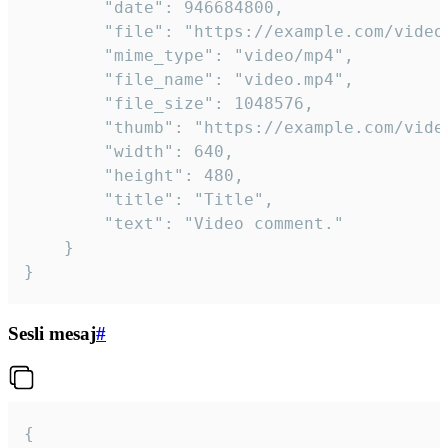
		"date": 946684800,

		"file": "https://example.com/video.mp4",

		"mime_type": "video/mp4",

		"file_name": "video.mp4",

		"file_size": 1048576,

		"thumb": "https://example.com/video_thumb.png",

		"width": 640,

		"height": 480,

		"title": "Title",

		"text": "Video comment."

	}

}
Sesli mesaj
#
{
