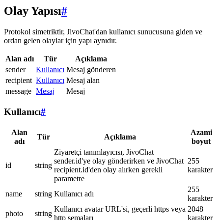
Olay Yapısı
#
Protokol simetriktir, JivoChat'dan kullanıcı sunucusuna giden ve
ordan gelen olaylar için yapı aynıdır.
Alan adı
Tür
Açıklama
sender
Kullanıcı
Mesaj gönderen
recipient
Kullanıcı
Mesaj alan
message
Mesaj
Mesaj
Kullanıcı
#
Alan
Azami
Tür
Açıklama
adı
boyut
Ziyaretçi tanımlayıcısı, JivoChat
sender.id'ye olay gönderirken ve JivoChat
255
id
string
recipient.id'den olay alırken gerekli
karakter
parametre
255
name
string
Kullanıcı adı
karakter
Kullanıcı avatar URL'si, geçerli https veya
2048
photo
string
http şemaları
karakter