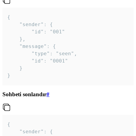
{

	"sender": {

		"id": "001"

	},

	"message": {

		"type": "seen",

		"id": "0001"

	}

}
Sohbeti sonlandır
#
{

	"sender": {
