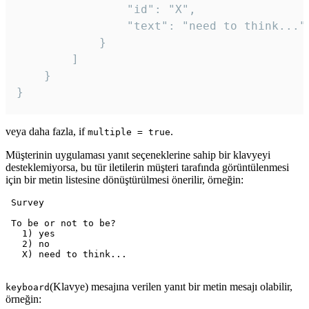
				"id": "X",

				"text": "need to think..."

			}

		]

	}

veya daha fazla, if
.
multiple = true
Müşterinin uygulaması yanıt seçeneklerine sahip bir klavyeyi
desteklemiyorsa, bu tür iletilerin müşteri tarafında görüntülenmesi
için bir metin listesine dönüştürülmesi önerilir, örneğin:
 Survey

 To be or not to be?

   1) yes

   2) no

   X) need to think...

(Klavye) mesajına verilen yanıt bir metin mesajı olabilir,
keyboard
örneğin: