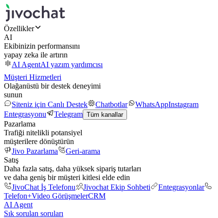
Özellikler
AI
Ekibinizin performansını
yapay zeka ile artırın
AI Agent
AI yazım yardımcısı
Müşteri Hizmetleri
Olağanüstü bir destek deneyimi
sunun
Siteniz için Canlı Destek
Chatbotlar
WhatsApp
Instagram
Entegrasyonu
Telegram
Tüm kanallar
Pazarlama
Trafiği nitelikli potansiyel
müşterilere dönüştürün
Jivo Pazarlama
Geri-arama
Satış
Daha fazla satış, daha yüksek sipariş tutarları
ve daha geniş bir müşteri kitlesi elde edin
JivoChat İş Telefonu
Jivochat Ekip Sohbeti
Entegrasyonlar
Telefon+
Video Görüşmeler
CRM
AI Agent
Sık sorulan soruları