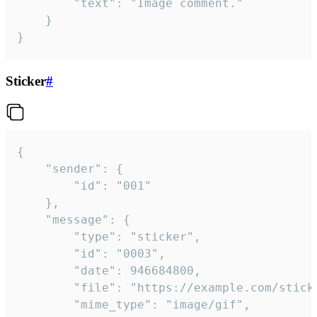
		"text": "Image comment."

	}

}
Sticker
#
{

	"sender": {

		"id": "001"

	},

	"message": {

		"type": "sticker",

		"id": "0003",

		"date": 946684800,

		"file": "https://example.com/sticker.gif",

		"mime_type": "image/gif",
