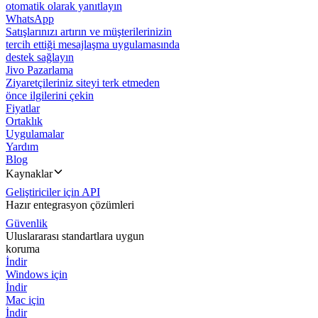
otomatik olarak yanıtlayın
WhatsApp
Satışlarınızı artırın ve müşterilerinizin
tercih ettiği mesajlaşma uygulamasında
destek sağlayın
Jivo Pazarlama
Ziyaretçileriniz siteyi terk etmeden
önce ilgilerini çekin
Fiyatlar
Ortaklık
Uygulamalar
Yardım
Blog
Kaynaklar
Geliştiriciler için API
Hazır entegrasyon çözümleri
Güvenlik
Uluslararası standartlara uygun
koruma
İndir
Windows için
İndir
Mac için
İndir