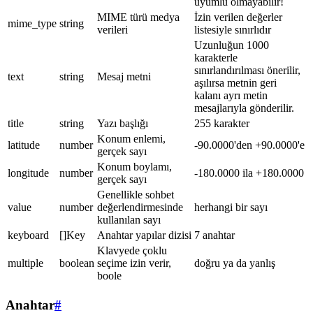
uyumlu olmayabilir!
MIME türü medya
İzin verilen değerler
mime_type
string
verileri
listesiyle sınırlıdır
Uzunluğun 1000
karakterle
sınırlandırılması önerilir,
text
string
Mesaj metni
aşılırsa metnin geri
kalanı ayrı metin
mesajlarıyla gönderilir.
title
string
Yazı başlığı
255 karakter
Konum enlemi,
latitude
number
-90.0000'den +90.0000'e
gerçek sayı
Konum boylamı,
longitude
number
-180.0000 ila +180.0000
gerçek sayı
Genellikle sohbet
value
number
değerlendirmesinde
herhangi bir sayı
kullanılan sayı
keyboard
[]Key
Anahtar yapılar dizisi
7 anahtar
Klavyede çoklu
multiple
boolean
seçime izin verir,
doğru ya da yanlış
boole
Anahtar
#