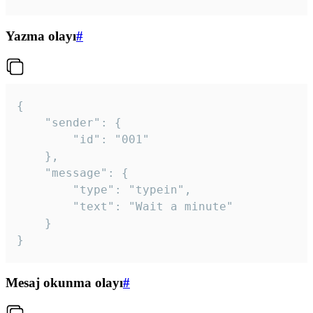
Yazma olayı
#
{

	"sender": {

		"id": "001"

	},

	"message": {

		"type": "typein",

		"text": "Wait a minute"

	}

}
Mesaj okunma olayı
#