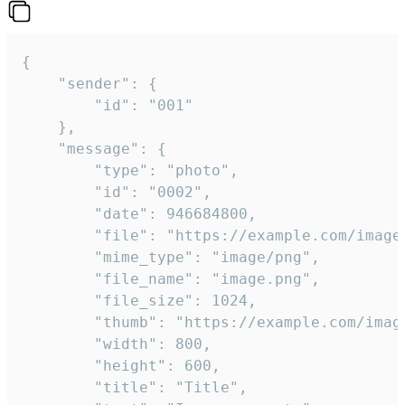
{

	"sender": {

		"id": "001"

	},

	"message": {

		"type": "photo",

		"id": "0002",

		"date": 946684800,

		"file": "https://example.com/image.png",

		"mime_type": "image/png",

		"file_name": "image.png",

		"file_size": 1024,

		"thumb": "https://example.com/image_thumb.png",

		"width": 800,

		"height": 600,

		"title": "Title",
