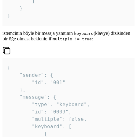
		]

	}

}
istemcinin böyle bir mesaja yanıtının
(klavye) dizisinden
keyboard
bir öğe olması beklenir, if
:
multiple != true
{

	"sender": {

		"id": "001"

	},

	"message": {

		"type": "keyboard",

		"id": "0009",

		"multiple": false,

		"keyboard": [

			{
