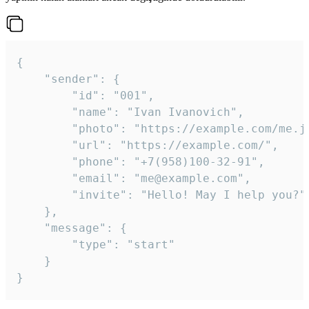
{

	"sender": {

		"id": "001",

		"name": "Ivan Ivanovich",

		"photo": "https://example.com/me.jpg",

		"url": "https://example.com/",

		"phone": "+7(958)100-32-91",

		"email": "me@example.com",

		"invite": "Hello! May I help you?"

	},

	"message": {

		"type": "start"

	}

}