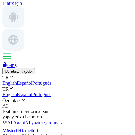
Linux için
Giriş
Ücretsiz Kaydol
TR
English
Español
Português
TR
English
Español
Português
Özellikler
AI
Ekibinizin performansını
yapay zeka ile artırın
AI Agent
AI yazım yardımcısı
Müşteri Hizmetleri