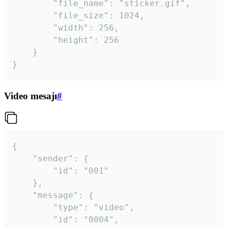
		"file_name": "sticker.gif",

		"file_size": 1024,

		"width": 256,

		"height": 256

	}

}
Video mesajı
#
{

	"sender": {

		"id": "001"

	},

	"message": {

		"type": "video",

		"id": "0004",
