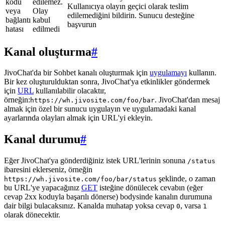
kodu
edilemez.
Kullanıcıya olayın geçici olarak teslim
veya
Olay
edilemediğini bildirin. Sunucu desteğine
bağlantı
kabul
başvurun
hatası
edilmedi
Kanal oluşturma
#
JivoChat'da bir Sohbet kanalı oluşturmak için
uygulamayı
kullanın.
Bir kez oluşturulduktan sonra, JivoChat'ya etkinlikler göndermek
için
URL
kullanılabilir olacaktır,
örneğin:
. JivoChat'dan mesaj
https://wh.jivosite.com/foo/bar
almak için özel bir sunucu uygulayın ve uygulamadaki kanal
ayarlarında olayları almak için URL'yi ekleyin.
Kanal durumu
#
Eğer JivoChat'ya gönderdiğiniz istek URL'lerinin sonuna
/status
ibaresini eklerseniz, örneğin
şeklinde, o zaman
https://wh.jivosite.com/foo/bar/status
bu URL'ye yapacağınız
GET
isteğine dönülecek cevabın (eğer
cevap 2xx koduyla başarılı dönerse) bodysinde kanalın durumuna
dair bilgi bulacaksınız. Kanalda muhatap yoksa cevap
, varsa
0
1
olarak dönecektir.