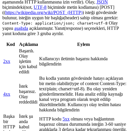
aşamasında HTTP kullanmasına izin verilir). Olay,
JSON
biçimindeki(not,
UTF-8
biçiminde metin kodlaması) [POST]
((
https://wikipedia.org/wiki/POST_(HTTP)
) isteği gövdesinde
bulunur, isteğin uygun bir başlığa(header) sahip olması gerekir:
Olay
Content-Type: application/json; charset=utf-8
yapısı
aşağıda
açıklanmıştır. Yanıt(response) seçenekleri, HTTP
yanıt koduna göre 3 gruba ayrılır.
Kod
Açıklama
Eylem
Başarılı.
Olay
Kullanıcıyı iletimin başarısı hakkında
2xx
işletim
bilgilendirin
için kabul
edildi
Bu kodla yanıtın gövdesinde hatayı açıklayan
bir metin olabilir(type of content Content-Type:
İstek
text/plain; charset=utf-8). Bu olay yeniden
başarısız.
4xx
gönderilmemelidir. Hata analiz edilip kaynağı
Olay
kanal veya program olarak tespit edilip
reddedildi
düzeltilmelidir. Kullanıcıyı olay teslim hatası
hakkında bilgilendirin
Başka
İstek şu
HTTP kodu
5xx
olması veya bağlantının
bir
anda
başarısız olması durumunda isteğin 3-60 saniye
HTTP
kabul
aralıklarla 3 defaya kadar tekrarlanması önerilir.