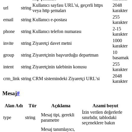
Kullanıcı sayfası URL'si, geçerli https
2048
url
string
veya http şemaları
karakter
255
email
string
Kullanıcı e-postası
karakter
2-15
phone
string
Kullanıcı telefon numarası
karakter
1000
invite
string
Ziyaretçi davet metni
karakter
10
group
string
Ziyaretçinin başvurduğu departman
basamak
255
intent
string
Ziyaretçinin talebinin konusu
karakter
2048
crm_link
string
CRM sistemindeki Ziyaretçi URL'si
karakter
Mesaj
#
Alan Adı
Tür
Açıklama
Azami boyut
İzin verilen değerlerle
Mesaj tipi, gerekli
type
string
sınırlıdır, tablodaki
parametre
seçeneklere bakın
Mesaj tanımlayıcı,