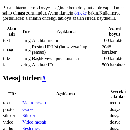
Bir anahtarın hem
isteğinde hem de yanıtta bir yapı alanına
klavye
sahip olması zorunludur. Ayrıntılar için
örneğe
bakın.Kullanıcıya
gösterilecek alanların önceliği tabloya azalan sırada kaydedilir.
Alan
Azami
Tür
Açıklama
adı
boyut
text
string
Anahtar metni
100 karakter
Resim URL'si (https veya http
2048
image
string
şeması)
karakter
title
string
Başlık veya ipucu anahtarı
100 karakter
id
string
Anahtar ID
500 karakter
Mesaj türleri
#
Gerekli
Tür
Açıklama
alanlar
text
Metin mesajı
metin
photo
Görsel
dosya
sticker
Sticker
dosya
video
Video mesajı
dosya
audio
Sesli mesaj
dosya