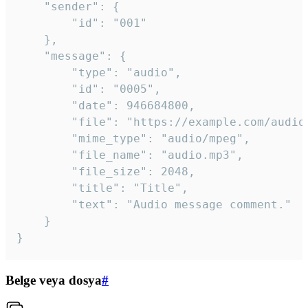
	"sender": {

		"id": "001"

	},

	"message": {

		"type": "audio",

		"id": "0005",

		"date": 946684800,

		"file": "https://example.com/audio.mp3",

		"mime_type": "audio/mpeg",

		"file_name": "audio.mp3",

		"file_size": 2048,

		"title": "Title",

		"text": "Audio message comment."

	}

}
Belge veya dosya
#