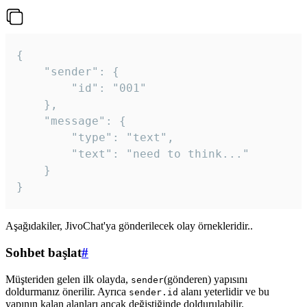
{

	"sender": {

		"id": "001"

	},

	"message": {

		"type": "text",

		"text": "need to think..."

	}

Aşağıdakiler, JivoChat'ya gönderilecek olay örnekleridir..
Sohbet başlat
#
Müşteriden gelen ilk olayda,
(gönderen) yapısını
sender
doldurmanız önerilir. Ayrıca
alanı yeterlidir ve bu
sender.id
yapının kalan alanları ancak değiştiğinde doldurulabilir.