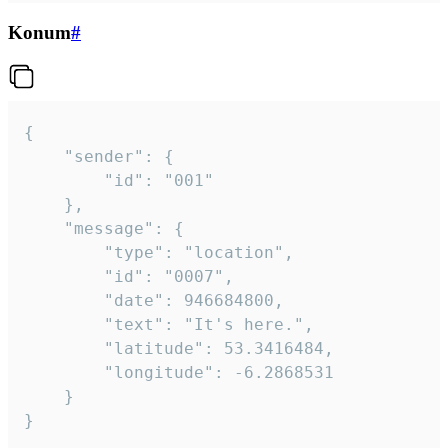
Konum
#
{

	"sender": {

		"id": "001"

	},

	"message": {

		"type": "location",

		"id": "0007",

		"date": 946684800,

		"text": "It's here.",

		"latitude": 53.3416484,

		"longitude": -6.2868531

	}

}