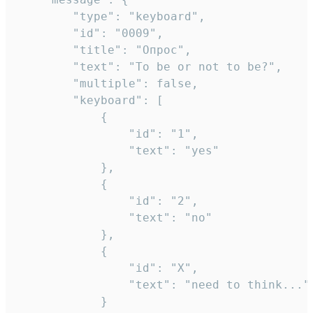
		"type": "keyboard",

		"id": "0009",

		"title": "Опрос",

		"text": "To be or not to be?",

		"multiple": false,

		"keyboard": [

			{

				"id": "1",

				"text": "yes"

			},

			{

				"id": "2",

				"text": "no"

			},

			{

				"id": "X",

				"text": "need to think..."

			}
