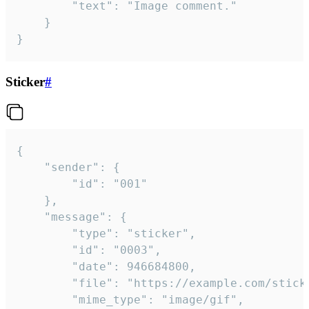
		"text": "Image comment."

	}

}
Sticker
#
{

	"sender": {

		"id": "001"

	},

	"message": {

		"type": "sticker",

		"id": "0003",

		"date": 946684800,

		"file": "https://example.com/sticker.gif",

		"mime_type": "image/gif",
