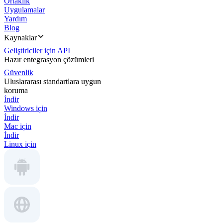
Ortaklık
Uygulamalar
Yardım
Blog
Kaynaklar
Geliştiriciler için API
Hazır entegrasyon çözümleri
Güvenlik
Uluslararası standartlara uygun
koruma
İndir
Windows için
İndir
Mac için
İndir
Linux için