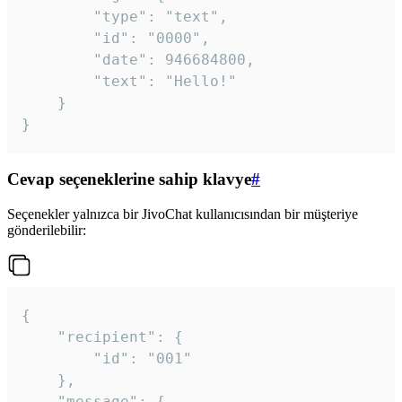
		"type": "text",

		"id": "0000",

		"date": 946684800,

		"text": "Hello!"

	}

}
Cevap seçeneklerine sahip klavye
#
Seçenekler yalnızca bir JivoChat kullanıcısından bir müşteriye
gönderilebilir:
{

	"recipient": {

		"id": "001"

	},

	"message": {
