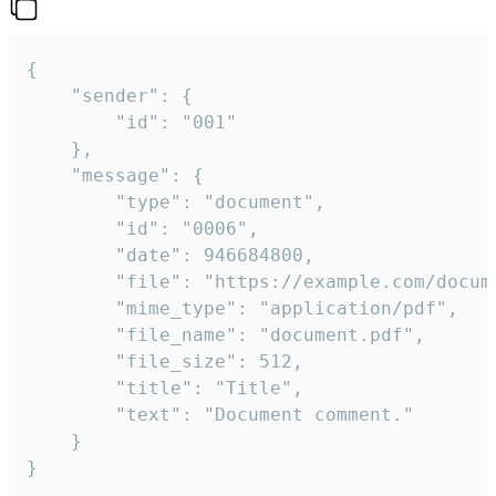
{

	"sender": {

		"id": "001"

	},

	"message": {

		"type": "document",

		"id": "0006",

		"date": 946684800,

		"file": "https://example.com/document.pdf",

		"mime_type": "application/pdf",

		"file_name": "document.pdf",

		"file_size": 512,

		"title": "Title",

		"text": "Document comment."

	}

}