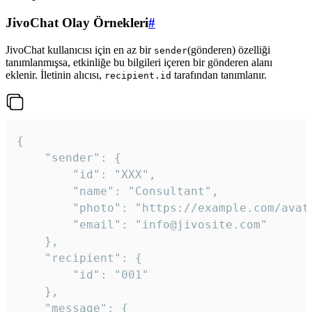
JivoChat Olay Örnekleri
#
JivoChat kullanıcısı için en az bir
(gönderen) özelliği
sender
tanımlanmışsa, etkinliğe bu bilgileri içeren bir gönderen alanı
eklenir. İletinin alıcısı,
tarafından tanımlanır.
recipient.id
{

	"sender": {

		"id": "XXX",

		"name": "Consultant",

		"photo": "https://example.com/avatar.png",

		"email": "info@jivosite.com"

	},

	"recipient": {

		"id": "001"

	},

	"message": {
