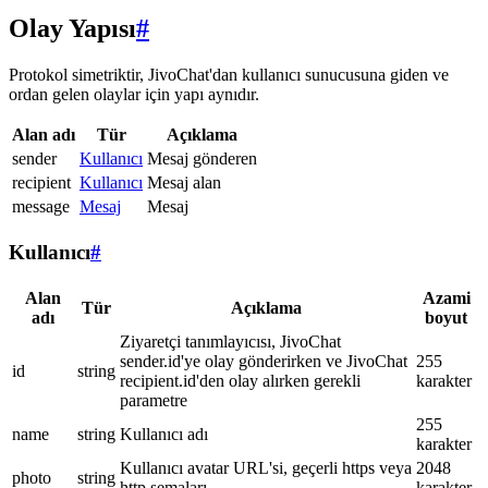
Olay Yapısı
#
Protokol simetriktir, JivoChat'dan kullanıcı sunucusuna giden ve
ordan gelen olaylar için yapı aynıdır.
Alan adı
Tür
Açıklama
sender
Kullanıcı
Mesaj gönderen
recipient
Kullanıcı
Mesaj alan
message
Mesaj
Mesaj
Kullanıcı
#
Alan
Azami
Tür
Açıklama
adı
boyut
Ziyaretçi tanımlayıcısı, JivoChat
sender.id'ye olay gönderirken ve JivoChat
255
id
string
recipient.id'den olay alırken gerekli
karakter
parametre
255
name
string
Kullanıcı adı
karakter
Kullanıcı avatar URL'si, geçerli https veya
2048
photo
string
http şemaları
karakter