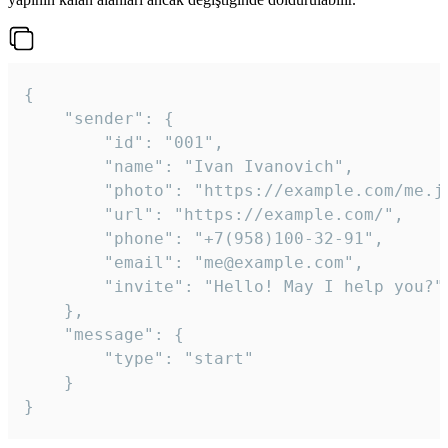
{

	"sender": {

		"id": "001",

		"name": "Ivan Ivanovich",

		"photo": "https://example.com/me.jpg",

		"url": "https://example.com/",

		"phone": "+7(958)100-32-91",

		"email": "me@example.com",

		"invite": "Hello! May I help you?"

	},

	"message": {

		"type": "start"

	}

}