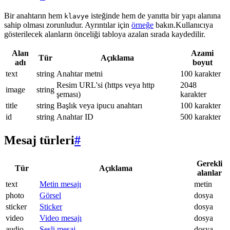
Bir anahtarın hem
isteğinde hem de yanıtta bir yapı alanına
klavye
sahip olması zorunludur. Ayrıntılar için
örneğe
bakın.Kullanıcıya
gösterilecek alanların önceliği tabloya azalan sırada kaydedilir.
Alan
Azami
Tür
Açıklama
adı
boyut
text
string
Anahtar metni
100 karakter
Resim URL'si (https veya http
2048
image
string
şeması)
karakter
title
string
Başlık veya ipucu anahtarı
100 karakter
id
string
Anahtar ID
500 karakter
Mesaj türleri
#
Gerekli
Tür
Açıklama
alanlar
text
Metin mesajı
metin
photo
Görsel
dosya
sticker
Sticker
dosya
video
Video mesajı
dosya
audio
Sesli mesaj
dosya