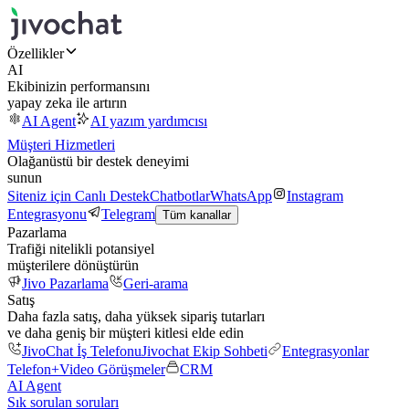
Özellikler
AI
Ekibinizin performansını
yapay zeka ile artırın
AI Agent
AI yazım yardımcısı
Müşteri Hizmetleri
Olağanüstü bir destek deneyimi
sunun
Siteniz için Canlı Destek
Chatbotlar
WhatsApp
Instagram
Entegrasyonu
Telegram
Tüm kanallar
Pazarlama
Trafiği nitelikli potansiyel
müşterilere dönüştürün
Jivo Pazarlama
Geri-arama
Satış
Daha fazla satış, daha yüksek sipariş tutarları
ve daha geniş bir müşteri kitlesi elde edin
JivoChat İş Telefonu
Jivochat Ekip Sohbeti
Entegrasyonlar
Telefon+
Video Görüşmeler
CRM
AI Agent
Sık sorulan soruları