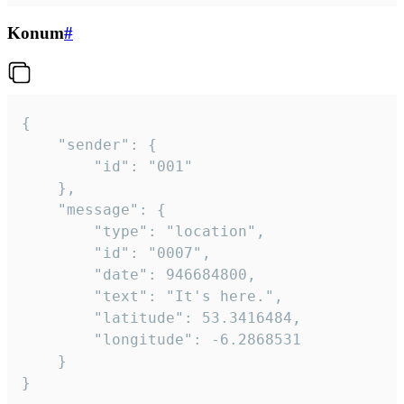
Konum
#
{

	"sender": {

		"id": "001"

	},

	"message": {

		"type": "location",

		"id": "0007",

		"date": 946684800,

		"text": "It's here.",

		"latitude": 53.3416484,

		"longitude": -6.2868531

	}

}