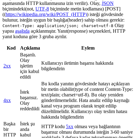
aşamasında HTTP kullanmasına izin verilir). Olay,
JSON
biçimindeki(not,
UTF-8
biçiminde metin kodlaması) [POST]
((
https://wikipedia.org/wiki/POST_(HTTP)
) isteği gövdesinde
bulunur, isteğin uygun bir başlığa(header) sahip olması gerekir:
Olay
Content-Type: application/json; charset=utf-8
yapısı
aşağıda
açıklanmıştır. Yanıt(response) seçenekleri, HTTP
yanıt koduna göre 3 gruba ayrılır.
Kod
Açıklama
Eylem
Başarılı.
Olay
Kullanıcıyı iletimin başarısı hakkında
2xx
işletim
bilgilendirin
için kabul
edildi
Bu kodla yanıtın gövdesinde hatayı açıklayan
bir metin olabilir(type of content Content-Type:
İstek
text/plain; charset=utf-8). Bu olay yeniden
başarısız.
4xx
gönderilmemelidir. Hata analiz edilip kaynağı
Olay
kanal veya program olarak tespit edilip
reddedildi
düzeltilmelidir. Kullanıcıyı olay teslim hatası
hakkında bilgilendirin
Başka
İstek şu
HTTP kodu
5xx
olması veya bağlantının
bir
anda
başarısız olması durumunda isteğin 3-60 saniye
HTTP
kabul
aralıklarla 3 defaya kadar tekrarlanması önerilir.