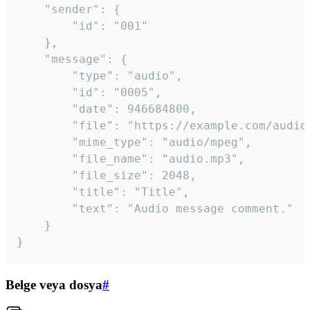
	"sender": {

		"id": "001"

	},

	"message": {

		"type": "audio",

		"id": "0005",

		"date": 946684800,

		"file": "https://example.com/audio.mp3",

		"mime_type": "audio/mpeg",

		"file_name": "audio.mp3",

		"file_size": 2048,

		"title": "Title",

		"text": "Audio message comment."

	}

}
Belge veya dosya
#