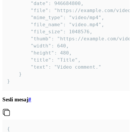
		"date": 946684800,

		"file": "https://example.com/video.mp4",

		"mime_type": "video/mp4",

		"file_name": "video.mp4",

		"file_size": 1048576,

		"thumb": "https://example.com/video_thumb.png",

		"width": 640,

		"height": 480,

		"title": "Title",

		"text": "Video comment."

	}

}
Sesli mesaj
#
{
