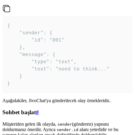
{

	"sender": {

		"id": "001"

	},

	"message": {

		"type": "text",

		"text": "need to think..."

	}

Aşağıdakiler, JivoChat'ya gönderilecek olay örnekleridir..
Sohbet başlat
#
Müşteriden gelen ilk olayda,
(gönderen) yapısını
sender
doldurmanız önerilir. Ayrıca
alanı yeterlidir ve bu
sender.id
yapının kalan alanları ancak değiştiğinde doldurulabilir.