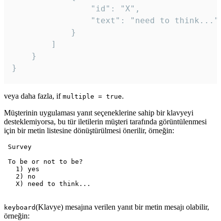
				"id": "X",

				"text": "need to think..."

			}

		]

	}

veya daha fazla, if
.
multiple = true
Müşterinin uygulaması yanıt seçeneklerine sahip bir klavyeyi
desteklemiyorsa, bu tür iletilerin müşteri tarafında görüntülenmesi
için bir metin listesine dönüştürülmesi önerilir, örneğin:
 Survey

 To be or not to be?

   1) yes

   2) no

   X) need to think...

(Klavye) mesajına verilen yanıt bir metin mesajı olabilir,
keyboard
örneğin: