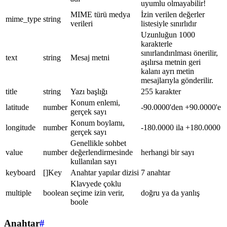
uyumlu olmayabilir!
MIME türü medya
İzin verilen değerler
mime_type
string
verileri
listesiyle sınırlıdır
Uzunluğun 1000
karakterle
sınırlandırılması önerilir,
text
string
Mesaj metni
aşılırsa metnin geri
kalanı ayrı metin
mesajlarıyla gönderilir.
title
string
Yazı başlığı
255 karakter
Konum enlemi,
latitude
number
-90.0000'den +90.0000'e
gerçek sayı
Konum boylamı,
longitude
number
-180.0000 ila +180.0000
gerçek sayı
Genellikle sohbet
value
number
değerlendirmesinde
herhangi bir sayı
kullanılan sayı
keyboard
[]Key
Anahtar yapılar dizisi
7 anahtar
Klavyede çoklu
multiple
boolean
seçime izin verir,
doğru ya da yanlış
boole
Anahtar
#