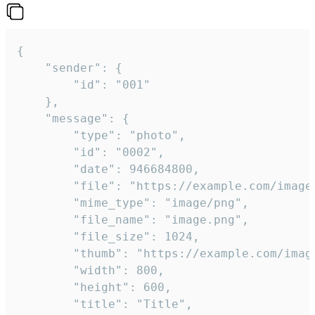
{

	"sender": {

		"id": "001"

	},

	"message": {

		"type": "photo",

		"id": "0002",

		"date": 946684800,

		"file": "https://example.com/image.png",

		"mime_type": "image/png",

		"file_name": "image.png",

		"file_size": 1024,

		"thumb": "https://example.com/image_thumb.png",

		"width": 800,

		"height": 600,

		"title": "Title",
