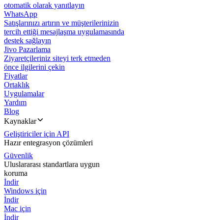
otomatik olarak yanıtlayın
WhatsApp
Satışlarınızı artırın ve müşterilerinizin
tercih ettiği mesajlaşma uygulamasında
destek sağlayın
Jivo Pazarlama
Ziyaretçileriniz siteyi terk etmeden
önce ilgilerini çekin
Fiyatlar
Ortaklık
Uygulamalar
Yardım
Blog
Kaynaklar
Geliştiriciler için API
Hazır entegrasyon çözümleri
Güvenlik
Uluslararası standartlara uygun
koruma
İndir
Windows için
İndir
Mac için
İndir