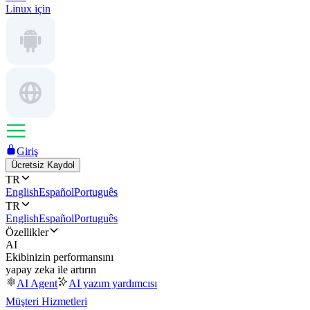
Linux için
Giriş
Ücretsiz Kaydol
TR
English
Español
Português
TR
English
Español
Português
Özellikler
AI
Ekibinizin performansını
yapay zeka ile artırın
AI Agent
AI yazım yardımcısı
Müşteri Hizmetleri