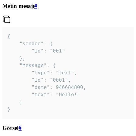
Metin mesajı
#
{

	"sender": {

		"id": "001"

	},

	"message": {

		"type": "text",

		"id": "0001",

		"date": 946684800,

		"text": "Hello!"

	}

}
Görsel
#