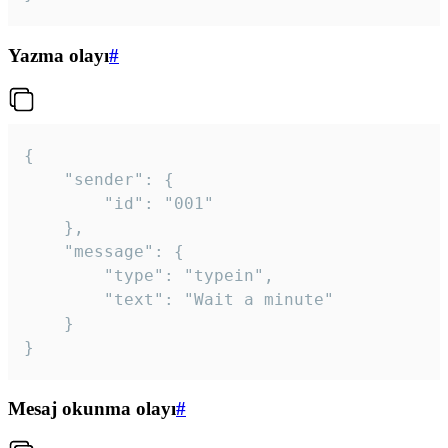
Yazma olayı
#
{

	"sender": {

		"id": "001"

	},

	"message": {

		"type": "typein",

		"text": "Wait a minute"

	}

}
Mesaj okunma olayı
#