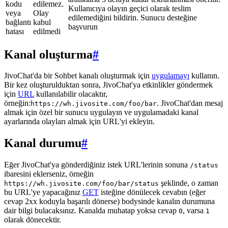
kodu
edilemez.
Kullanıcıya olayın geçici olarak teslim
veya
Olay
edilemediğini bildirin. Sunucu desteğine
bağlantı
kabul
başvurun
hatası
edilmedi
Kanal oluşturma
#
JivoChat'da bir Sohbet kanalı oluşturmak için
uygulamayı
kullanın.
Bir kez oluşturulduktan sonra, JivoChat'ya etkinlikler göndermek
için
URL
kullanılabilir olacaktır,
örneğin:
. JivoChat'dan mesaj
https://wh.jivosite.com/foo/bar
almak için özel bir sunucu uygulayın ve uygulamadaki kanal
ayarlarında olayları almak için URL'yi ekleyin.
Kanal durumu
#
Eğer JivoChat'ya gönderdiğiniz istek URL'lerinin sonuna
/status
ibaresini eklerseniz, örneğin
şeklinde, o zaman
https://wh.jivosite.com/foo/bar/status
bu URL'ye yapacağınız
GET
isteğine dönülecek cevabın (eğer
cevap 2xx koduyla başarılı dönerse) bodysinde kanalın durumuna
dair bilgi bulacaksınız. Kanalda muhatap yoksa cevap
, varsa
0
1
olarak dönecektir.