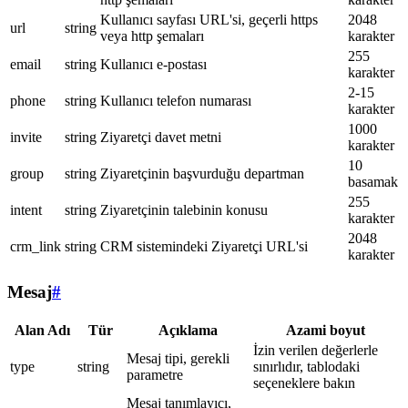
Kullanıcı sayfası URL'si, geçerli https
2048
url
string
veya http şemaları
karakter
255
email
string
Kullanıcı e-postası
karakter
2-15
phone
string
Kullanıcı telefon numarası
karakter
1000
invite
string
Ziyaretçi davet metni
karakter
10
group
string
Ziyaretçinin başvurduğu departman
basamak
255
intent
string
Ziyaretçinin talebinin konusu
karakter
2048
crm_link
string
CRM sistemindeki Ziyaretçi URL'si
karakter
Mesaj
#
Alan Adı
Tür
Açıklama
Azami boyut
İzin verilen değerlerle
Mesaj tipi, gerekli
type
string
sınırlıdır, tablodaki
parametre
seçeneklere bakın
Mesaj tanımlayıcı,