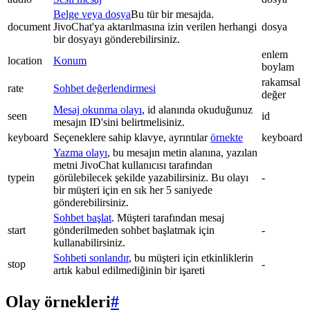
Belge veya dosya
Bu tür bir mesajda.
document
JivoChat'ya aktarılmasına izin verilen herhangi
dosya
bir dosyayı gönderebilirsiniz.
enlem
location
Konum
boylam
rakamsal
rate
Sohbet değerlendirmesi
değer
Mesaj okunma olayı
, id alanında okuduğunuz
seen
id
mesajın ID'sini belirtmelisiniz.
keyboard
Seçeneklere sahip klavye, ayrıntılar
örnekte
keyboard
Yazma olayı
, bu mesajın metin alanına, yazılan
metni JivoChat kullanıcısı tarafından
typein
görülebilecek şekilde yazabilirsiniz. Bu olayı
-
bir müşteri için en sık her 5 saniyede
gönderebilirsiniz.
Sohbet başlat
. Müşteri tarafından mesaj
start
gönderilmeden sohbet başlatmak için
-
kullanabilirsiniz.
Sohbeti sonlandır
, bu müşteri için etkinliklerin
stop
-
artık kabul edilmediğinin bir işareti
Olay örnekleri
#