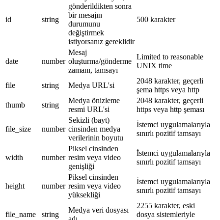
gönderildikten sonra
bir mesajın
id
string
500 karakter
durumunu
değiştirmek
istiyorsanız gereklidir
Mesaj
Limited to reasonable
date
number
oluşturma/gönderme
UNIX time
zamanı, tamsayı
2048 karakter, geçerli
file
string
Medya URL'si
şema https veya http
Medya önizleme
2048 karakter, geçerli
thumb
string
resmi URL'si
https veya http şeması
Sekizli (bayt)
İstemci uygulamalarıyla
file_size
number
cinsinden medya
sınırlı pozitif tamsayı
verilerinin boyutu
Piksel cinsinden
İstemci uygulamalarıyla
width
number
resim veya video
sınırlı pozitif tamsayı
genişliği
Piksel cinsinden
İstemci uygulamalarıyla
height
number
resim veya video
sınırlı pozitif tamsayı
yüksekliği
2255 karakter, eski
Medya veri dosyası
file_name
string
dosya sistemleriyle
adı