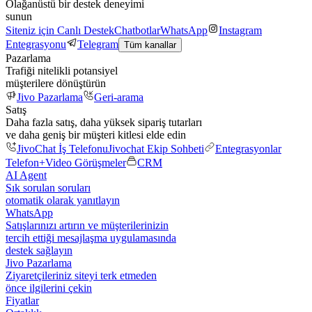
Olağanüstü bir destek deneyimi
sunun
Siteniz için Canlı Destek
Chatbotlar
WhatsApp
Instagram
Entegrasyonu
Telegram
Tüm kanallar
Pazarlama
Trafiği nitelikli potansiyel
müşterilere dönüştürün
Jivo Pazarlama
Geri-arama
Satış
Daha fazla satış, daha yüksek sipariş tutarları
ve daha geniş bir müşteri kitlesi elde edin
JivoChat İş Telefonu
Jivochat Ekip Sohbeti
Entegrasyonlar
Telefon+
Video Görüşmeler
CRM
AI Agent
Sık sorulan soruları
otomatik olarak yanıtlayın
WhatsApp
Satışlarınızı artırın ve müşterilerinizin
tercih ettiği mesajlaşma uygulamasında
destek sağlayın
Jivo Pazarlama
Ziyaretçileriniz siteyi terk etmeden
önce ilgilerini çekin
Fiyatlar