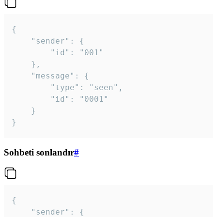
{

	"sender": {

		"id": "001"

	},

	"message": {

		"type": "seen",

		"id": "0001"

	}

}
Sohbeti sonlandır
#
{

	"sender": {
