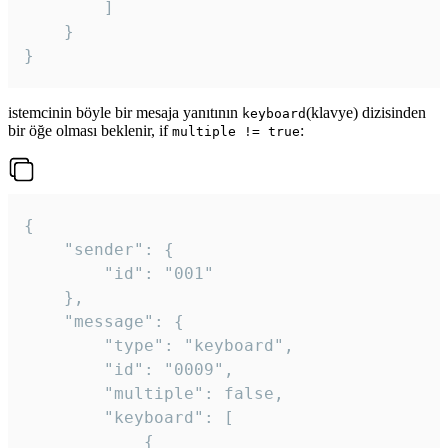
		]

	}

}
istemcinin böyle bir mesaja yanıtının
(klavye) dizisinden
keyboard
bir öğe olması beklenir, if
:
multiple != true
{

	"sender": {

		"id": "001"

	},

	"message": {

		"type": "keyboard",

		"id": "0009",

		"multiple": false,

		"keyboard": [

			{
