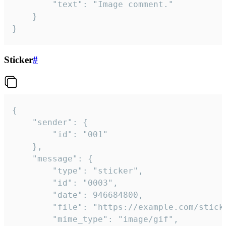
		"text": "Image comment."

	}

}
Sticker
#
{

	"sender": {

		"id": "001"

	},

	"message": {

		"type": "sticker",

		"id": "0003",

		"date": 946684800,

		"file": "https://example.com/sticker.gif",

		"mime_type": "image/gif",
