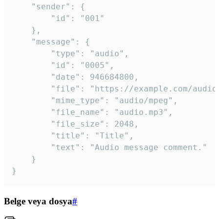
	"sender": {

		"id": "001"

	},

	"message": {

		"type": "audio",

		"id": "0005",

		"date": 946684800,

		"file": "https://example.com/audio.mp3",

		"mime_type": "audio/mpeg",

		"file_name": "audio.mp3",

		"file_size": 2048,

		"title": "Title",

		"text": "Audio message comment."

	}

}
Belge veya dosya
#