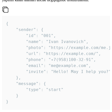
{

	"sender": {

		"id": "001",

		"name": "Ivan Ivanovich",

		"photo": "https://example.com/me.jpg",

		"url": "https://example.com/",

		"phone": "+7(958)100-32-91",

		"email": "me@example.com",

		"invite": "Hello! May I help you?"

	},

	"message": {

		"type": "start"

	}

}