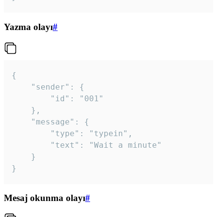
Yazma olayı
#
{

	"sender": {

		"id": "001"

	},

	"message": {

		"type": "typein",

		"text": "Wait a minute"

	}

}
Mesaj okunma olayı
#