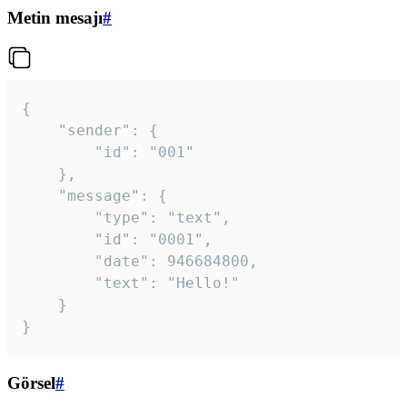
Metin mesajı
#
{

	"sender": {

		"id": "001"

	},

	"message": {

		"type": "text",

		"id": "0001",

		"date": 946684800,

		"text": "Hello!"

	}

}
Görsel
#