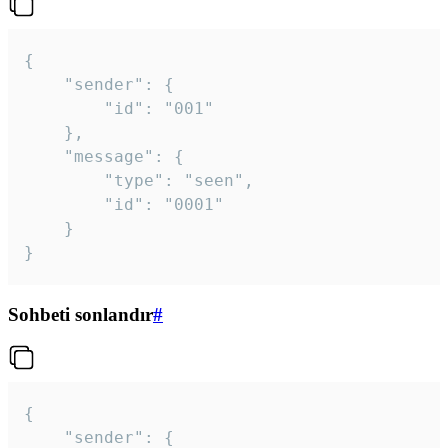
{

	"sender": {

		"id": "001"

	},

	"message": {

		"type": "seen",

		"id": "0001"

	}

}
Sohbeti sonlandır
#
{

	"sender": {
