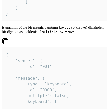
		]

	}

}
istemcinin böyle bir mesaja yanıtının
(klavye) dizisinden
keyboard
bir öğe olması beklenir, if
:
multiple != true
{

	"sender": {

		"id": "001"

	},

	"message": {

		"type": "keyboard",

		"id": "0009",

		"multiple": false,

		"keyboard": [

			{
