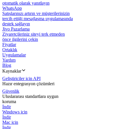
otomatik olarak yanıtlayın
WhatsApp
Satışlarınızı artırın ve müşterilerinizin
tercih ettiği mesajlaşma uygulamasında
destek sağlayın
Jivo Pazarlama
Ziyaretçileriniz siteyi terk etmeden
önce ilgilerini çekin
Fiyatlar
Ortaklık
Uygulamalar
Yardım
Blog
Kaynaklar
Geliştiriciler için API
Hazır entegrasyon çözümleri
Güvenlik
Uluslararası standartlara uygun
koruma
İndir
Windows için
İndir
Mac için
İndir