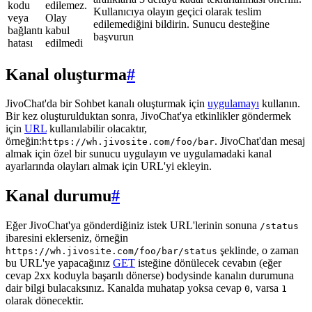
kodu
edilemez.
Kullanıcıya olayın geçici olarak teslim
veya
Olay
edilemediğini bildirin. Sunucu desteğine
bağlantı
kabul
başvurun
hatası
edilmedi
Kanal oluşturma
#
JivoChat'da bir Sohbet kanalı oluşturmak için
uygulamayı
kullanın.
Bir kez oluşturulduktan sonra, JivoChat'ya etkinlikler göndermek
için
URL
kullanılabilir olacaktır,
örneğin:
. JivoChat'dan mesaj
https://wh.jivosite.com/foo/bar
almak için özel bir sunucu uygulayın ve uygulamadaki kanal
ayarlarında olayları almak için URL'yi ekleyin.
Kanal durumu
#
Eğer JivoChat'ya gönderdiğiniz istek URL'lerinin sonuna
/status
ibaresini eklerseniz, örneğin
şeklinde, o zaman
https://wh.jivosite.com/foo/bar/status
bu URL'ye yapacağınız
GET
isteğine dönülecek cevabın (eğer
cevap 2xx koduyla başarılı dönerse) bodysinde kanalın durumuna
dair bilgi bulacaksınız. Kanalda muhatap yoksa cevap
, varsa
0
1
olarak dönecektir.