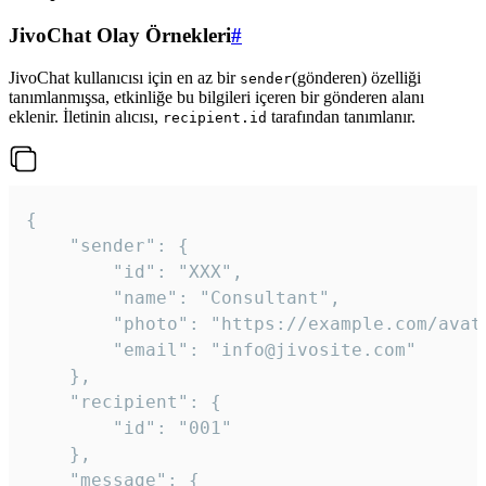
JivoChat Olay Örnekleri
#
JivoChat kullanıcısı için en az bir
(gönderen) özelliği
sender
tanımlanmışsa, etkinliğe bu bilgileri içeren bir gönderen alanı
eklenir. İletinin alıcısı,
tarafından tanımlanır.
recipient.id
{

	"sender": {

		"id": "XXX",

		"name": "Consultant",

		"photo": "https://example.com/avatar.png",

		"email": "info@jivosite.com"

	},

	"recipient": {

		"id": "001"

	},

	"message": {
