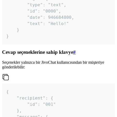
		"type": "text",

		"id": "0000",

		"date": 946684800,

		"text": "Hello!"

	}

}
Cevap seçeneklerine sahip klavye
#
Seçenekler yalnızca bir JivoChat kullanıcısından bir müşteriye
gönderilebilir:
{

	"recipient": {

		"id": "001"

	},

	"message": {
