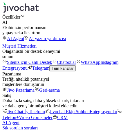
Özellikler
AI
Ekibinizin performansını
yapay zeka ile artırın
AI Agent
AI yazım yardımcısı
Müşteri Hizmetleri
Olağanüstü bir destek deneyimi
sunun
Siteniz için Canlı Destek
Chatbotlar
WhatsApp
Instagram
Entegrasyonu
Telegram
Tüm kanallar
Pazarlama
Trafiği nitelikli potansiyel
müşterilere dönüştürün
Jivo Pazarlama
Geri-arama
Satış
Daha fazla satış, daha yüksek sipariş tutarları
ve daha geniş bir müşteri kitlesi elde edin
JivoChat İş Telefonu
Jivochat Ekip Sohbeti
Entegrasyonlar
Telefon+
Video Görüşmeler
CRM
AI Agent
Sık sorulan soruları