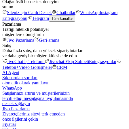
Olağanüstü bir destek deneyimi
sunun
Siteniz için Canlı Destek
Chatbotlar
WhatsApp
Instagram
Entegrasyonu
Telegram
Tüm kanallar
Pazarlama
Trafiği nitelikli potansiyel
müşterilere dönüştürün
Jivo Pazarlama
Geri-arama
Satış
Daha fazla satış, daha yüksek sipariş tutarları
ve daha geniş bir müşteri kitlesi elde edin
JivoChat İş Telefonu
Jivochat Ekip Sohbeti
Entegrasyonlar
Telefon+
Video Görüşmeler
CRM
AI Agent
Sık sorulan soruları
otomatik olarak yanıtlayın
WhatsApp
Satışlarınızı artırın ve müşterilerinizin
tercih ettiği mesajlaşma uygulamasında
destek sağlayın
Jivo Pazarlama
Ziyaretçileriniz siteyi terk etmeden
önce ilgilerini çekin
Fiyatlar