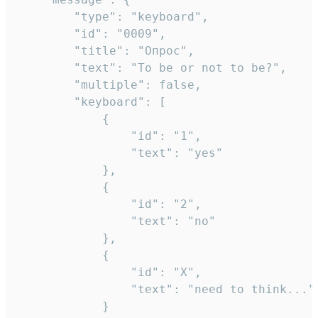
		"type": "keyboard",

		"id": "0009",

		"title": "Опрос",

		"text": "To be or not to be?",

		"multiple": false,

		"keyboard": [

			{

				"id": "1",

				"text": "yes"

			},

			{

				"id": "2",

				"text": "no"

			},

			{

				"id": "X",

				"text": "need to think..."

			}
