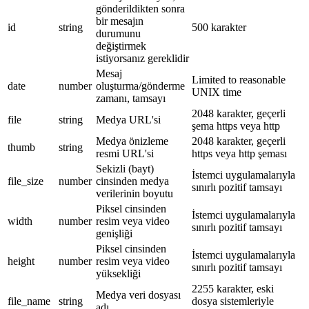
gönderildikten sonra
bir mesajın
id
string
500 karakter
durumunu
değiştirmek
istiyorsanız gereklidir
Mesaj
Limited to reasonable
date
number
oluşturma/gönderme
UNIX time
zamanı, tamsayı
2048 karakter, geçerli
file
string
Medya URL'si
şema https veya http
Medya önizleme
2048 karakter, geçerli
thumb
string
resmi URL'si
https veya http şeması
Sekizli (bayt)
İstemci uygulamalarıyla
file_size
number
cinsinden medya
sınırlı pozitif tamsayı
verilerinin boyutu
Piksel cinsinden
İstemci uygulamalarıyla
width
number
resim veya video
sınırlı pozitif tamsayı
genişliği
Piksel cinsinden
İstemci uygulamalarıyla
height
number
resim veya video
sınırlı pozitif tamsayı
yüksekliği
2255 karakter, eski
Medya veri dosyası
file_name
string
dosya sistemleriyle
adı