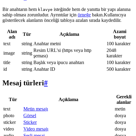
Bir anahtarın hem
isteğinde hem de yanıtta bir yapı alanına
klavye
sahip olması zorunludur. Ayrıntılar için
örneğe
bakın.Kullanıcıya
gösterilecek alanların önceliği tabloya azalan sırada kaydedilir.
Alan
Azami
Tür
Açıklama
adı
boyut
text
string
Anahtar metni
100 karakter
Resim URL'si (https veya http
2048
image
string
şeması)
karakter
title
string
Başlık veya ipucu anahtarı
100 karakter
id
string
Anahtar ID
500 karakter
Mesaj türleri
#
Gerekli
Tür
Açıklama
alanlar
text
Metin mesajı
metin
photo
Görsel
dosya
sticker
Sticker
dosya
video
Video mesajı
dosya
audio
Sesli mesaj
dosya