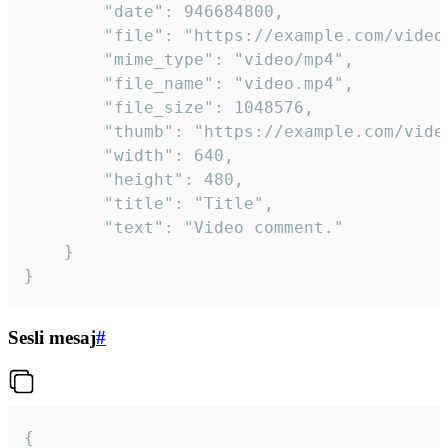
		"date": 946684800,

		"file": "https://example.com/video.mp4",

		"mime_type": "video/mp4",

		"file_name": "video.mp4",

		"file_size": 1048576,

		"thumb": "https://example.com/video_thumb.png",

		"width": 640,

		"height": 480,

		"title": "Title",

		"text": "Video comment."

	}

}
Sesli mesaj
#
{
