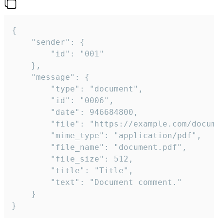
{

	"sender": {

		"id": "001"

	},

	"message": {

		"type": "document",

		"id": "0006",

		"date": 946684800,

		"file": "https://example.com/document.pdf",

		"mime_type": "application/pdf",

		"file_name": "document.pdf",

		"file_size": 512,

		"title": "Title",

		"text": "Document comment."

	}

}