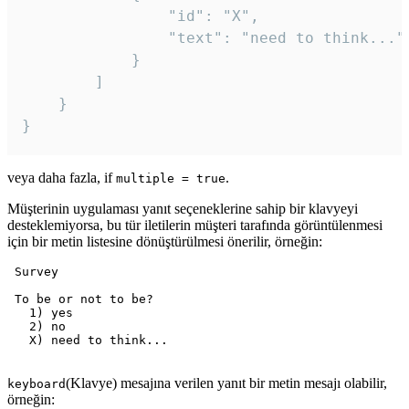
				"id": "X",

				"text": "need to think..."

			}

		]

	}

veya daha fazla, if
.
multiple = true
Müşterinin uygulaması yanıt seçeneklerine sahip bir klavyeyi
desteklemiyorsa, bu tür iletilerin müşteri tarafında görüntülenmesi
için bir metin listesine dönüştürülmesi önerilir, örneğin:
 Survey

 To be or not to be?

   1) yes

   2) no

   X) need to think...

(Klavye) mesajına verilen yanıt bir metin mesajı olabilir,
keyboard
örneğin: