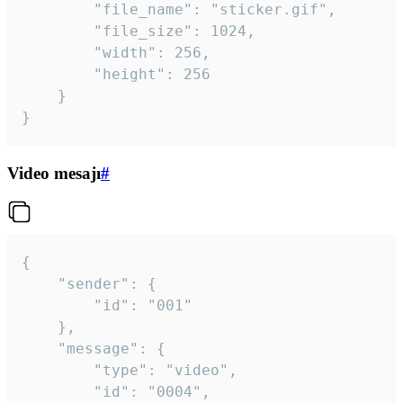
		"file_name": "sticker.gif",

		"file_size": 1024,

		"width": 256,

		"height": 256

	}

}
Video mesajı
#
{

	"sender": {

		"id": "001"

	},

	"message": {

		"type": "video",

		"id": "0004",
