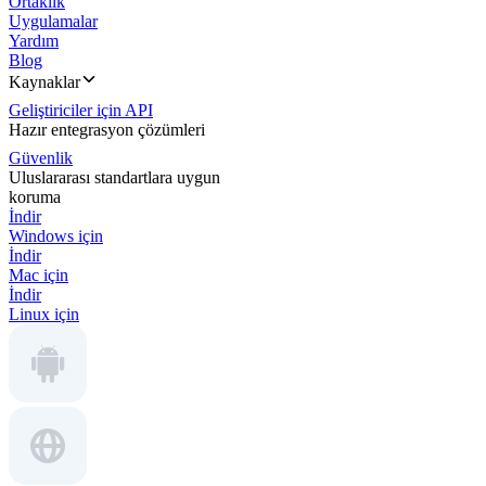
Ortaklık
Uygulamalar
Yardım
Blog
Kaynaklar
Geliştiriciler için API
Hazır entegrasyon çözümleri
Güvenlik
Uluslararası standartlara uygun
koruma
İndir
Windows için
İndir
Mac için
İndir
Linux için