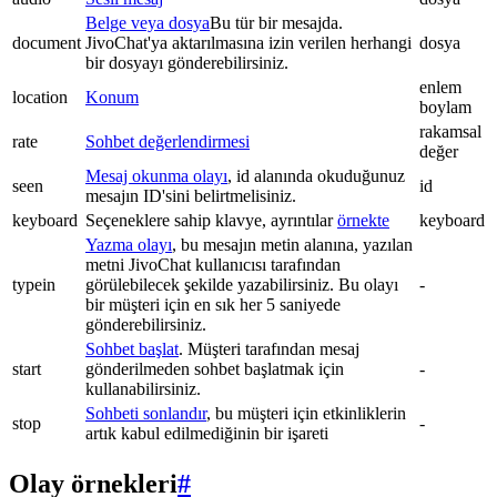
Belge veya dosya
Bu tür bir mesajda.
document
JivoChat'ya aktarılmasına izin verilen herhangi
dosya
bir dosyayı gönderebilirsiniz.
enlem
location
Konum
boylam
rakamsal
rate
Sohbet değerlendirmesi
değer
Mesaj okunma olayı
, id alanında okuduğunuz
seen
id
mesajın ID'sini belirtmelisiniz.
keyboard
Seçeneklere sahip klavye, ayrıntılar
örnekte
keyboard
Yazma olayı
, bu mesajın metin alanına, yazılan
metni JivoChat kullanıcısı tarafından
typein
görülebilecek şekilde yazabilirsiniz. Bu olayı
-
bir müşteri için en sık her 5 saniyede
gönderebilirsiniz.
Sohbet başlat
. Müşteri tarafından mesaj
start
gönderilmeden sohbet başlatmak için
-
kullanabilirsiniz.
Sohbeti sonlandır
, bu müşteri için etkinliklerin
stop
-
artık kabul edilmediğinin bir işareti
Olay örnekleri
#