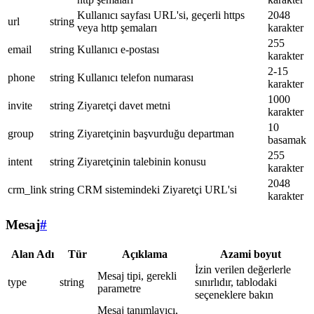
Kullanıcı sayfası URL'si, geçerli https
2048
url
string
veya http şemaları
karakter
255
email
string
Kullanıcı e-postası
karakter
2-15
phone
string
Kullanıcı telefon numarası
karakter
1000
invite
string
Ziyaretçi davet metni
karakter
10
group
string
Ziyaretçinin başvurduğu departman
basamak
255
intent
string
Ziyaretçinin talebinin konusu
karakter
2048
crm_link
string
CRM sistemindeki Ziyaretçi URL'si
karakter
Mesaj
#
Alan Adı
Tür
Açıklama
Azami boyut
İzin verilen değerlerle
Mesaj tipi, gerekli
type
string
sınırlıdır, tablodaki
parametre
seçeneklere bakın
Mesaj tanımlayıcı,