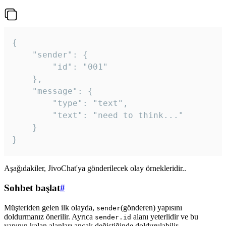
{

	"sender": {

		"id": "001"

	},

	"message": {

		"type": "text",

		"text": "need to think..."

	}

Aşağıdakiler, JivoChat'ya gönderilecek olay örnekleridir..
Sohbet başlat
#
Müşteriden gelen ilk olayda,
(gönderen) yapısını
sender
doldurmanız önerilir. Ayrıca
alanı yeterlidir ve bu
sender.id
yapının kalan alanları ancak değiştiğinde doldurulabilir.