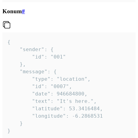
Konum
#
{

	"sender": {

		"id": "001"

	},

	"message": {

		"type": "location",

		"id": "0007",

		"date": 946684800,

		"text": "It's here.",

		"latitude": 53.3416484,

		"longitude": -6.2868531

	}

}