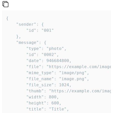
{

	"sender": {

		"id": "001"

	},

	"message": {

		"type": "photo",

		"id": "0002",

		"date": 946684800,

		"file": "https://example.com/image.png",

		"mime_type": "image/png",

		"file_name": "image.png",

		"file_size": 1024,

		"thumb": "https://example.com/image_thumb.png",

		"width": 800,

		"height": 600,

		"title": "Title",
