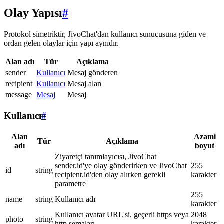
Olay Yapısı
#
Protokol simetriktir, JivoChat'dan kullanıcı sunucusuna giden ve
ordan gelen olaylar için yapı aynıdır.
Alan adı
Tür
Açıklama
sender
Kullanıcı
Mesaj gönderen
recipient
Kullanıcı
Mesaj alan
message
Mesaj
Mesaj
Kullanıcı
#
Alan
Azami
Tür
Açıklama
adı
boyut
Ziyaretçi tanımlayıcısı, JivoChat
sender.id'ye olay gönderirken ve JivoChat
255
id
string
recipient.id'den olay alırken gerekli
karakter
parametre
255
name
string
Kullanıcı adı
karakter
Kullanıcı avatar URL'si, geçerli https veya
2048
photo
string
http şemaları
karakter