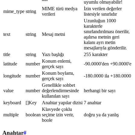
uyumlu olmayabilir!
MIME türü medya
İzin verilen değerler
mime_type
string
verileri
listesiyle sınırlıdır
Uzunluğun 1000
karakterle
sınırlandırılması önerilir,
text
string
Mesaj metni
aşılırsa metnin geri
kalanı ayrı metin
mesajlarıyla gönderilir.
title
string
Yazı başlığı
255 karakter
Konum enlemi,
latitude
number
-90.0000'den +90.0000'e
gerçek sayı
Konum boylamı,
longitude
number
-180.0000 ila +180.0000
gerçek sayı
Genellikle sohbet
value
number
değerlendirmesinde
herhangi bir sayı
kullanılan sayı
keyboard
[]Key
Anahtar yapılar dizisi
7 anahtar
Klavyede çoklu
multiple
boolean
seçime izin verir,
doğru ya da yanlış
boole
Anahtar
#