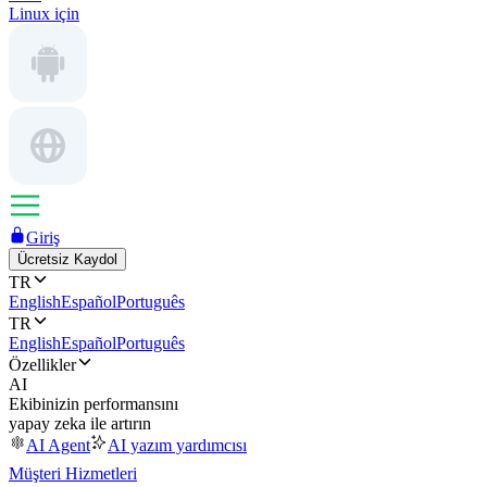
Linux için
Giriş
Ücretsiz Kaydol
TR
English
Español
Português
TR
English
Español
Português
Özellikler
AI
Ekibinizin performansını
yapay zeka ile artırın
AI Agent
AI yazım yardımcısı
Müşteri Hizmetleri