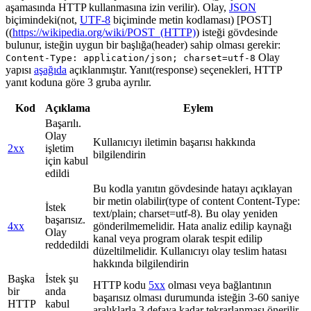
aşamasında HTTP kullanmasına izin verilir). Olay,
JSON
biçimindeki(not,
UTF-8
biçiminde metin kodlaması) [POST]
((
https://wikipedia.org/wiki/POST_(HTTP)
) isteği gövdesinde
bulunur, isteğin uygun bir başlığa(header) sahip olması gerekir:
Olay
Content-Type: application/json; charset=utf-8
yapısı
aşağıda
açıklanmıştır. Yanıt(response) seçenekleri, HTTP
yanıt koduna göre 3 gruba ayrılır.
Kod
Açıklama
Eylem
Başarılı.
Olay
Kullanıcıyı iletimin başarısı hakkında
2xx
işletim
bilgilendirin
için kabul
edildi
Bu kodla yanıtın gövdesinde hatayı açıklayan
bir metin olabilir(type of content Content-Type:
İstek
text/plain; charset=utf-8). Bu olay yeniden
başarısız.
4xx
gönderilmemelidir. Hata analiz edilip kaynağı
Olay
kanal veya program olarak tespit edilip
reddedildi
düzeltilmelidir. Kullanıcıyı olay teslim hatası
hakkında bilgilendirin
Başka
İstek şu
HTTP kodu
5xx
olması veya bağlantının
bir
anda
başarısız olması durumunda isteğin 3-60 saniye
HTTP
kabul
aralıklarla 3 defaya kadar tekrarlanması önerilir.