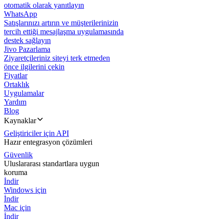
otomatik olarak yanıtlayın
WhatsApp
Satışlarınızı artırın ve müşterilerinizin
tercih ettiği mesajlaşma uygulamasında
destek sağlayın
Jivo Pazarlama
Ziyaretçileriniz siteyi terk etmeden
önce ilgilerini çekin
Fiyatlar
Ortaklık
Uygulamalar
Yardım
Blog
Kaynaklar
Geliştiriciler için API
Hazır entegrasyon çözümleri
Güvenlik
Uluslararası standartlara uygun
koruma
İndir
Windows için
İndir
Mac için
İndir