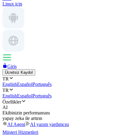
Linux için
Giriş
Ücretsiz Kaydol
TR
English
Español
Português
TR
English
Español
Português
Özellikler
AI
Ekibinizin performansını
yapay zeka ile artırın
AI Agent
AI yazım yardımcısı
Müşteri Hizmetleri