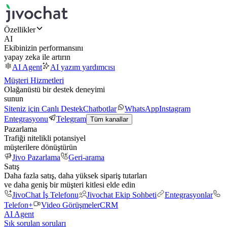
Özellikler
AI
Ekibinizin performansını
yapay zeka ile artırın
AI Agent
AI yazım yardımcısı
Müşteri Hizmetleri
Olağanüstü bir destek deneyimi
sunun
Siteniz için Canlı Destek
Chatbotlar
WhatsApp
Instagram
Entegrasyonu
Telegram
Tüm kanallar
Pazarlama
Trafiği nitelikli potansiyel
müşterilere dönüştürün
Jivo Pazarlama
Geri-arama
Satış
Daha fazla satış, daha yüksek sipariş tutarları
ve daha geniş bir müşteri kitlesi elde edin
JivoChat İş Telefonu
Jivochat Ekip Sohbeti
Entegrasyonlar
Telefon+
Video Görüşmeler
CRM
AI Agent
Sık sorulan soruları