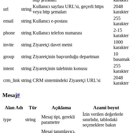
Kullanıcı sayfası URL'si, geçerli https
2048
url
string
veya http şemaları
karakter
255
email
string
Kullanıcı e-postası
karakter
2-15
phone
string
Kullanıcı telefon numarası
karakter
1000
invite
string
Ziyaretçi davet metni
karakter
10
group
string
Ziyaretçinin başvurduğu departman
basamak
255
intent
string
Ziyaretçinin talebinin konusu
karakter
2048
crm_link
string
CRM sistemindeki Ziyaretçi URL'si
karakter
Mesaj
#
Alan Adı
Tür
Açıklama
Azami boyut
İzin verilen değerlerle
Mesaj tipi, gerekli
type
string
sınırlıdır, tablodaki
parametre
seçeneklere bakın
Mesaj tanımlayıcı,