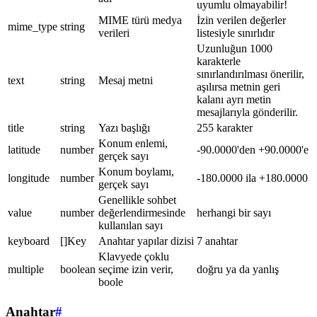
uyumlu olmayabilir!
MIME türü medya
İzin verilen değerler
mime_type
string
verileri
listesiyle sınırlıdır
Uzunluğun 1000
karakterle
sınırlandırılması önerilir,
text
string
Mesaj metni
aşılırsa metnin geri
kalanı ayrı metin
mesajlarıyla gönderilir.
title
string
Yazı başlığı
255 karakter
Konum enlemi,
latitude
number
-90.0000'den +90.0000'e
gerçek sayı
Konum boylamı,
longitude
number
-180.0000 ila +180.0000
gerçek sayı
Genellikle sohbet
value
number
değerlendirmesinde
herhangi bir sayı
kullanılan sayı
keyboard
[]Key
Anahtar yapılar dizisi
7 anahtar
Klavyede çoklu
multiple
boolean
seçime izin verir,
doğru ya da yanlış
boole
Anahtar
#