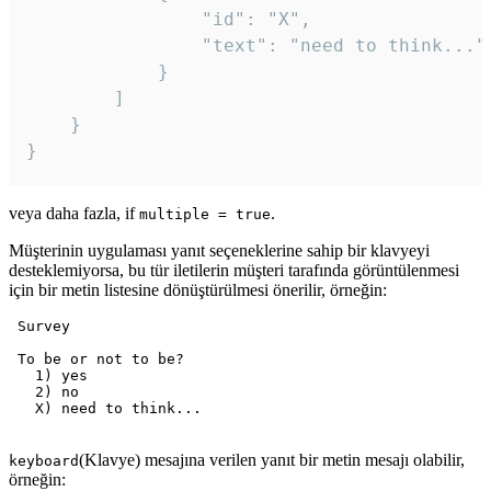
				"id": "X",

				"text": "need to think..."

			}

		]

	}

veya daha fazla, if
.
multiple = true
Müşterinin uygulaması yanıt seçeneklerine sahip bir klavyeyi
desteklemiyorsa, bu tür iletilerin müşteri tarafında görüntülenmesi
için bir metin listesine dönüştürülmesi önerilir, örneğin:
 Survey

 To be or not to be?

   1) yes

   2) no

   X) need to think...

(Klavye) mesajına verilen yanıt bir metin mesajı olabilir,
keyboard
örneğin: