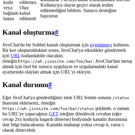
kodu
edilemez.
Kullanıcıya olayın geçici olarak teslim
veya
Olay
edilemediğini bildirin. Sunucu desteğine
bağlantı
kabul
başvurun
hatası
edilmedi
Kanal oluşturma
#
JivoChat'da bir Sohbet kanalı oluşturmak için
uygulamayı
kullanın.
Bir kez oluşturulduktan sonra, JivoChat'ya etkinlikler göndermek
için
URL
kullanılabilir olacaktır,
örneğin:
. JivoChat'dan mesaj
https://wh.jivosite.com/foo/bar
almak için özel bir sunucu uygulayın ve uygulamadaki kanal
ayarlarında olayları almak için URL'yi ekleyin.
Kanal durumu
#
Eğer JivoChat'ya gönderdiğiniz istek URL'lerinin sonuna
/status
ibaresini eklerseniz, örneğin
şeklinde, o zaman
https://wh.jivosite.com/foo/bar/status
bu URL'ye yapacağınız
GET
isteğine dönülecek cevabın (eğer
cevap 2xx koduyla başarılı dönerse) bodysinde kanalın durumuna
dair bilgi bulacaksınız. Kanalda muhatap yoksa cevap
, varsa
0
1
olarak dönecektir.