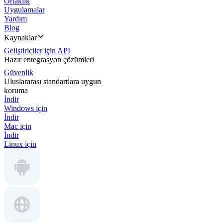
Ortaklık
Uygulamalar
Yardım
Blog
Kaynaklar
Geliştiriciler için API
Hazır entegrasyon çözümleri
Güvenlik
Uluslararası standartlara uygun
koruma
İndir
Windows için
İndir
Mac için
İndir
Linux için