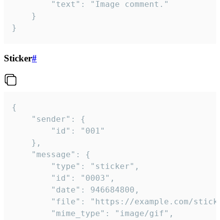
		"text": "Image comment."

	}

}
Sticker
#
{

	"sender": {

		"id": "001"

	},

	"message": {

		"type": "sticker",

		"id": "0003",

		"date": 946684800,

		"file": "https://example.com/sticker.gif",

		"mime_type": "image/gif",
