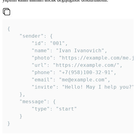
{

	"sender": {

		"id": "001",

		"name": "Ivan Ivanovich",

		"photo": "https://example.com/me.jpg",

		"url": "https://example.com/",

		"phone": "+7(958)100-32-91",

		"email": "me@example.com",

		"invite": "Hello! May I help you?"

	},

	"message": {

		"type": "start"

	}

}