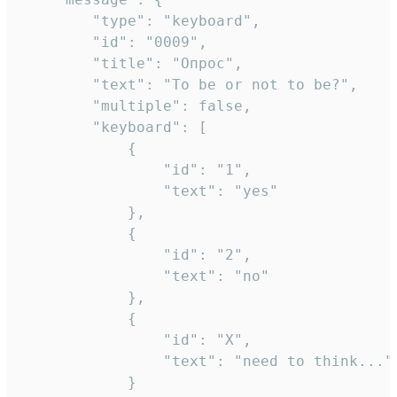
		"type": "keyboard",

		"id": "0009",

		"title": "Опрос",

		"text": "To be or not to be?",

		"multiple": false,

		"keyboard": [

			{

				"id": "1",

				"text": "yes"

			},

			{

				"id": "2",

				"text": "no"

			},

			{

				"id": "X",

				"text": "need to think..."

			}
