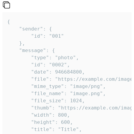
{

	"sender": {

		"id": "001"

	},

	"message": {

		"type": "photo",

		"id": "0002",

		"date": 946684800,

		"file": "https://example.com/image.png",

		"mime_type": "image/png",

		"file_name": "image.png",

		"file_size": 1024,

		"thumb": "https://example.com/image_thumb.png",

		"width": 800,

		"height": 600,

		"title": "Title",
