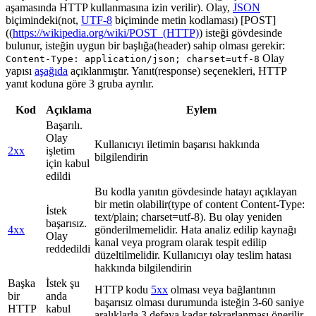
aşamasında HTTP kullanmasına izin verilir). Olay,
JSON
biçimindeki(not,
UTF-8
biçiminde metin kodlaması) [POST]
((
https://wikipedia.org/wiki/POST_(HTTP)
) isteği gövdesinde
bulunur, isteğin uygun bir başlığa(header) sahip olması gerekir:
Olay
Content-Type: application/json; charset=utf-8
yapısı
aşağıda
açıklanmıştır. Yanıt(response) seçenekleri, HTTP
yanıt koduna göre 3 gruba ayrılır.
Kod
Açıklama
Eylem
Başarılı.
Olay
Kullanıcıyı iletimin başarısı hakkında
2xx
işletim
bilgilendirin
için kabul
edildi
Bu kodla yanıtın gövdesinde hatayı açıklayan
bir metin olabilir(type of content Content-Type:
İstek
text/plain; charset=utf-8). Bu olay yeniden
başarısız.
4xx
gönderilmemelidir. Hata analiz edilip kaynağı
Olay
kanal veya program olarak tespit edilip
reddedildi
düzeltilmelidir. Kullanıcıyı olay teslim hatası
hakkında bilgilendirin
Başka
İstek şu
HTTP kodu
5xx
olması veya bağlantının
bir
anda
başarısız olması durumunda isteğin 3-60 saniye
HTTP
kabul
aralıklarla 3 defaya kadar tekrarlanması önerilir.