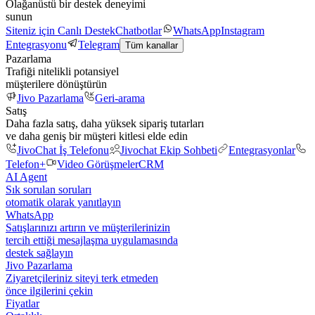
Olağanüstü bir destek deneyimi
sunun
Siteniz için Canlı Destek
Chatbotlar
WhatsApp
Instagram
Entegrasyonu
Telegram
Tüm kanallar
Pazarlama
Trafiği nitelikli potansiyel
müşterilere dönüştürün
Jivo Pazarlama
Geri-arama
Satış
Daha fazla satış, daha yüksek sipariş tutarları
ve daha geniş bir müşteri kitlesi elde edin
JivoChat İş Telefonu
Jivochat Ekip Sohbeti
Entegrasyonlar
Telefon+
Video Görüşmeler
CRM
AI Agent
Sık sorulan soruları
otomatik olarak yanıtlayın
WhatsApp
Satışlarınızı artırın ve müşterilerinizin
tercih ettiği mesajlaşma uygulamasında
destek sağlayın
Jivo Pazarlama
Ziyaretçileriniz siteyi terk etmeden
önce ilgilerini çekin
Fiyatlar