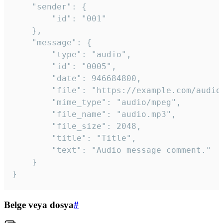
	"sender": {

		"id": "001"

	},

	"message": {

		"type": "audio",

		"id": "0005",

		"date": 946684800,

		"file": "https://example.com/audio.mp3",

		"mime_type": "audio/mpeg",

		"file_name": "audio.mp3",

		"file_size": 2048,

		"title": "Title",

		"text": "Audio message comment."

	}

}
Belge veya dosya
#