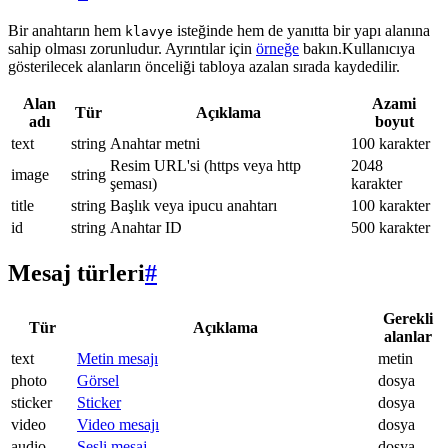
Bir anahtarın hem
isteğinde hem de yanıtta bir yapı alanına
klavye
sahip olması zorunludur. Ayrıntılar için
örneğe
bakın.Kullanıcıya
gösterilecek alanların önceliği tabloya azalan sırada kaydedilir.
Alan
Azami
Tür
Açıklama
adı
boyut
text
string
Anahtar metni
100 karakter
Resim URL'si (https veya http
2048
image
string
şeması)
karakter
title
string
Başlık veya ipucu anahtarı
100 karakter
id
string
Anahtar ID
500 karakter
Mesaj türleri
#
Gerekli
Tür
Açıklama
alanlar
text
Metin mesajı
metin
photo
Görsel
dosya
sticker
Sticker
dosya
video
Video mesajı
dosya
audio
Sesli mesaj
dosya