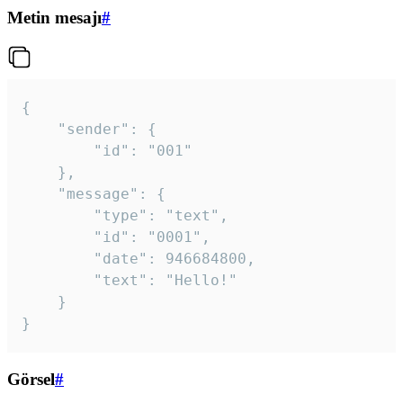
Metin mesajı
#
{

	"sender": {

		"id": "001"

	},

	"message": {

		"type": "text",

		"id": "0001",

		"date": 946684800,

		"text": "Hello!"

	}

}
Görsel
#