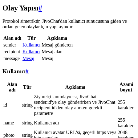
Olay Yapısı
#
Protokol simetriktir, JivoChat'dan kullanıcı sunucusuna giden ve
ordan gelen olaylar için yapı aynıdır.
Alan adı
Tür
Açıklama
sender
Kullanıcı
Mesaj gönderen
recipient
Kullanıcı
Mesaj alan
message
Mesaj
Mesaj
Kullanıcı
#
Alan
Azami
Tür
Açıklama
adı
boyut
Ziyaretçi tanımlayıcısı, JivoChat
sender.id'ye olay gönderirken ve JivoChat
255
id
string
recipient.id'den olay alırken gerekli
karakter
parametre
255
name
string
Kullanıcı adı
karakter
Kullanıcı avatar URL'si, geçerli https veya
2048
photo
string
http şemaları
karakter