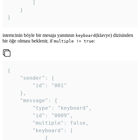
		]

	}

}
istemcinin böyle bir mesaja yanıtının
(klavye) dizisinden
keyboard
bir öğe olması beklenir, if
:
multiple != true
{

	"sender": {

		"id": "001"

	},

	"message": {

		"type": "keyboard",

		"id": "0009",

		"multiple": false,

		"keyboard": [

			{
