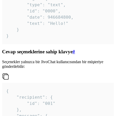
		"type": "text",

		"id": "0000",

		"date": 946684800,

		"text": "Hello!"

	}

}
Cevap seçeneklerine sahip klavye
#
Seçenekler yalnızca bir JivoChat kullanıcısından bir müşteriye
gönderilebilir:
{

	"recipient": {

		"id": "001"

	},

	"message": {
