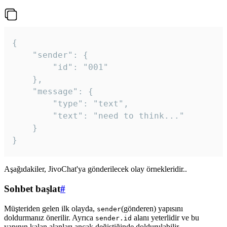
{

	"sender": {

		"id": "001"

	},

	"message": {

		"type": "text",

		"text": "need to think..."

	}

Aşağıdakiler, JivoChat'ya gönderilecek olay örnekleridir..
Sohbet başlat
#
Müşteriden gelen ilk olayda,
(gönderen) yapısını
sender
doldurmanız önerilir. Ayrıca
alanı yeterlidir ve bu
sender.id
yapının kalan alanları ancak değiştiğinde doldurulabilir.