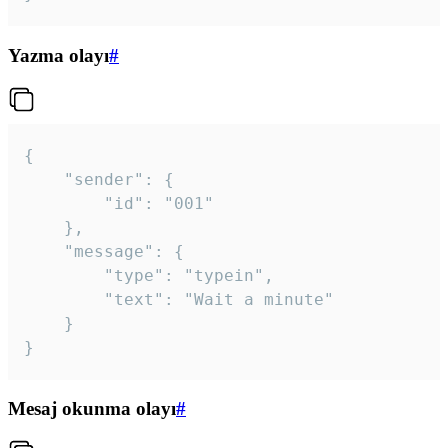
Yazma olayı
#
{

	"sender": {

		"id": "001"

	},

	"message": {

		"type": "typein",

		"text": "Wait a minute"

	}

}
Mesaj okunma olayı
#