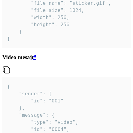
		"file_name": "sticker.gif",

		"file_size": 1024,

		"width": 256,

		"height": 256

	}

}
Video mesajı
#
{

	"sender": {

		"id": "001"

	},

	"message": {

		"type": "video",

		"id": "0004",
