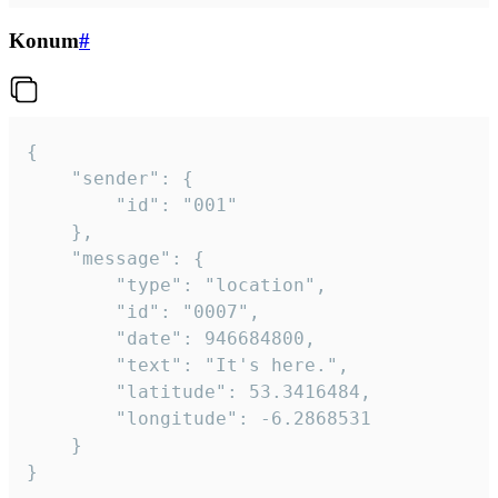
Konum
#
{

	"sender": {

		"id": "001"

	},

	"message": {

		"type": "location",

		"id": "0007",

		"date": 946684800,

		"text": "It's here.",

		"latitude": 53.3416484,

		"longitude": -6.2868531

	}

}