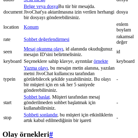
Belge veya dosya
Bu tür bir mesajda.
document
JivoChat'ya aktarılmasına izin verilen herhangi
dosya
bir dosyayı gönderebilirsiniz.
enlem
location
Konum
boylam
rakamsal
rate
Sohbet değerlendirmesi
değer
Mesaj okunma olayı
, id alanında okuduğunuz
seen
id
mesajın ID'sini belirtmelisiniz.
keyboard
Seçeneklere sahip klavye, ayrıntılar
örnekte
keyboard
Yazma olayı
, bu mesajın metin alanına, yazılan
metni JivoChat kullanıcısı tarafından
typein
görülebilecek şekilde yazabilirsiniz. Bu olayı
-
bir müşteri için en sık her 5 saniyede
gönderebilirsiniz.
Sohbet başlat
. Müşteri tarafından mesaj
start
gönderilmeden sohbet başlatmak için
-
kullanabilirsiniz.
Sohbeti sonlandır
, bu müşteri için etkinliklerin
stop
-
artık kabul edilmediğinin bir işareti
Olay örnekleri
#