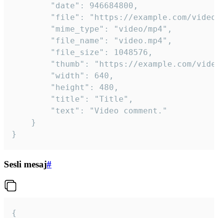
		"date": 946684800,

		"file": "https://example.com/video.mp4",

		"mime_type": "video/mp4",

		"file_name": "video.mp4",

		"file_size": 1048576,

		"thumb": "https://example.com/video_thumb.png",

		"width": 640,

		"height": 480,

		"title": "Title",

		"text": "Video comment."

	}

}
Sesli mesaj
#
{
