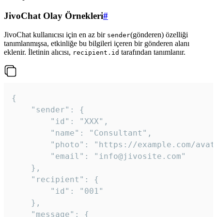
JivoChat Olay Örnekleri
#
JivoChat kullanıcısı için en az bir
(gönderen) özelliği
sender
tanımlanmışsa, etkinliğe bu bilgileri içeren bir gönderen alanı
eklenir. İletinin alıcısı,
tarafından tanımlanır.
recipient.id
{

	"sender": {

		"id": "XXX",

		"name": "Consultant",

		"photo": "https://example.com/avatar.png",

		"email": "info@jivosite.com"

	},

	"recipient": {

		"id": "001"

	},

	"message": {
