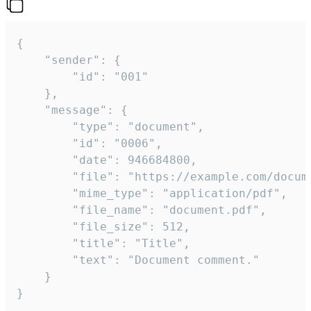
{

	"sender": {

		"id": "001"

	},

	"message": {

		"type": "document",

		"id": "0006",

		"date": 946684800,

		"file": "https://example.com/document.pdf",

		"mime_type": "application/pdf",

		"file_name": "document.pdf",

		"file_size": 512,

		"title": "Title",

		"text": "Document comment."

	}

}