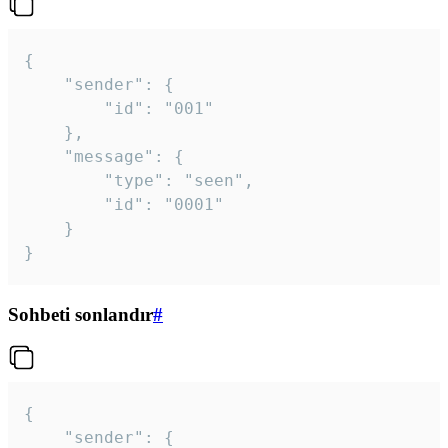
{

	"sender": {

		"id": "001"

	},

	"message": {

		"type": "seen",

		"id": "0001"

	}

}
Sohbeti sonlandır
#
{

	"sender": {
