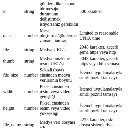
gönderildikten sonra
bir mesajın
id
string
500 karakter
durumunu
değiştirmek
istiyorsanız gereklidir
Mesaj
Limited to reasonable
date
number
oluşturma/gönderme
UNIX time
zamanı, tamsayı
2048 karakter, geçerli
file
string
Medya URL'si
şema https veya http
Medya önizleme
2048 karakter, geçerli
thumb
string
resmi URL'si
https veya http şeması
Sekizli (bayt)
İstemci uygulamalarıyla
file_size
number
cinsinden medya
sınırlı pozitif tamsayı
verilerinin boyutu
Piksel cinsinden
İstemci uygulamalarıyla
width
number
resim veya video
sınırlı pozitif tamsayı
genişliği
Piksel cinsinden
İstemci uygulamalarıyla
height
number
resim veya video
sınırlı pozitif tamsayı
yüksekliği
2255 karakter, eski
Medya veri dosyası
file_name
string
dosya sistemleriyle
adı