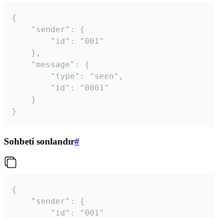
{

	"sender": {

		"id": "001"

	},

	"message": {

		"type": "seen",

		"id": "0001"

	}

}
Sohbeti sonlandır
#
{

	"sender": {

		"id": "001"
