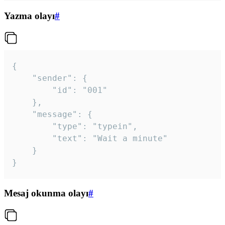
Yazma olayı
#
{

	"sender": {

		"id": "001"

	},

	"message": {

		"type": "typein",

		"text": "Wait a minute"

	}

}
Mesaj okunma olayı
#