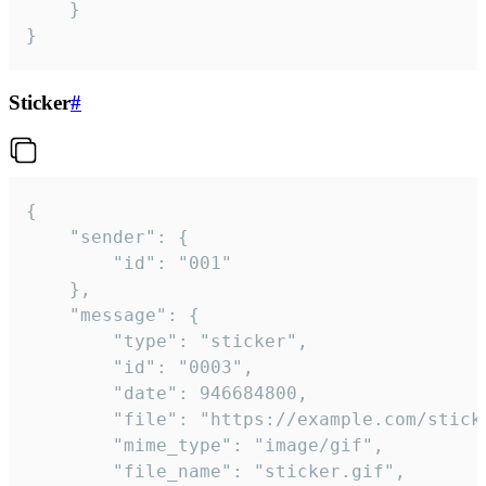
	}

}
Sticker
#
{

	"sender": {

		"id": "001"

	},

	"message": {

		"type": "sticker",

		"id": "0003",

		"date": 946684800,

		"file": "https://example.com/sticker.gif",

		"mime_type": "image/gif",

		"file_name": "sticker.gif",
