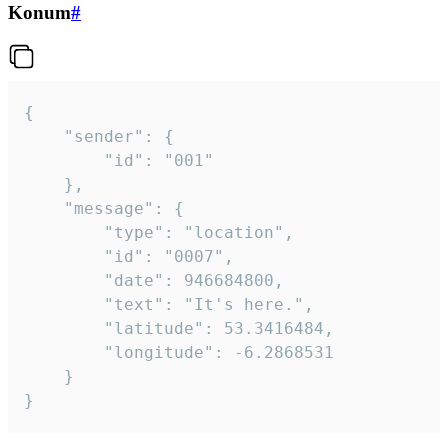
Konum
#
{

	"sender": {

		"id": "001"

	},

	"message": {

		"type": "location",

		"id": "0007",

		"date": 946684800,

		"text": "It's here.",

		"latitude": 53.3416484,

		"longitude": -6.2868531

	}

}