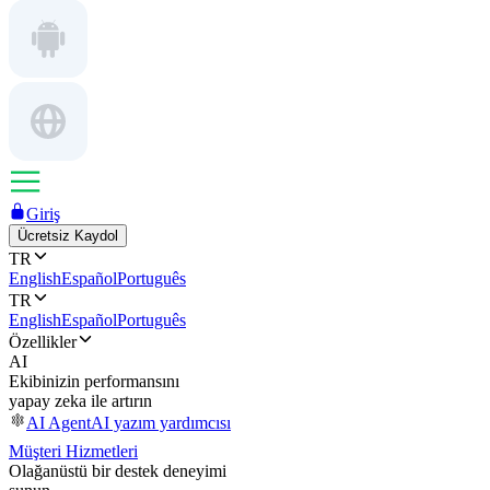
Giriş
Ücretsiz Kaydol
TR
English
Español
Português
TR
English
Español
Português
Özellikler
AI
Ekibinizin performansını
yapay zeka ile artırın
AI Agent
AI yazım yardımcısı
Müşteri Hizmetleri
Olağanüstü bir destek deneyimi