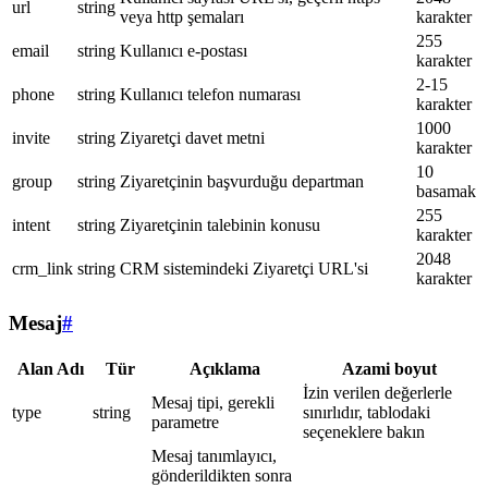
url
string
veya http şemaları
karakter
255
email
string
Kullanıcı e-postası
karakter
2-15
phone
string
Kullanıcı telefon numarası
karakter
1000
invite
string
Ziyaretçi davet metni
karakter
10
group
string
Ziyaretçinin başvurduğu departman
basamak
255
intent
string
Ziyaretçinin talebinin konusu
karakter
2048
crm_link
string
CRM sistemindeki Ziyaretçi URL'si
karakter
Mesaj
#
Alan Adı
Tür
Açıklama
Azami boyut
İzin verilen değerlerle
Mesaj tipi, gerekli
type
string
sınırlıdır, tablodaki
parametre
seçeneklere bakın
Mesaj tanımlayıcı,
gönderildikten sonra