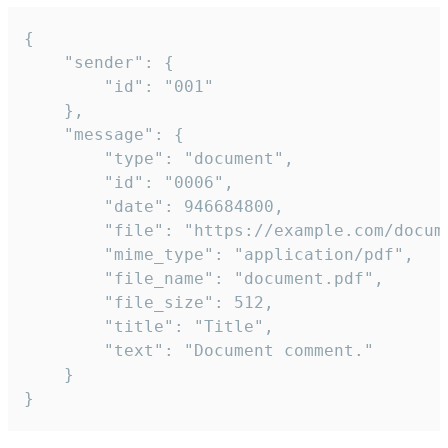
{

	"sender": {

		"id": "001"

	},

	"message": {

		"type": "document",

		"id": "0006",

		"date": 946684800,

		"file": "https://example.com/document.pdf",

		"mime_type": "application/pdf",

		"file_name": "document.pdf",

		"file_size": 512,

		"title": "Title",

		"text": "Document comment."

	}

}