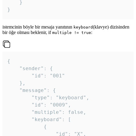
	}

}
istemcinin böyle bir mesaja yanıtının
(klavye) dizisinden
keyboard
bir öğe olması beklenir, if
:
multiple != true
{

	"sender": {

		"id": "001"

	},

	"message": {

		"type": "keyboard",

		"id": "0009",

		"multiple": false,

		"keyboard": [

			{

				"id": "X",
