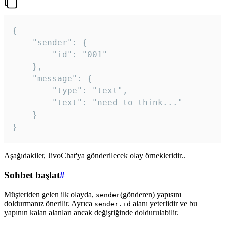
{

	"sender": {

		"id": "001"

	},

	"message": {

		"type": "text",

		"text": "need to think..."

	}

Aşağıdakiler, JivoChat'ya gönderilecek olay örnekleridir..
Sohbet başlat
#
Müşteriden gelen ilk olayda,
(gönderen) yapısını
sender
doldurmanız önerilir. Ayrıca
alanı yeterlidir ve bu
sender.id
yapının kalan alanları ancak değiştiğinde doldurulabilir.