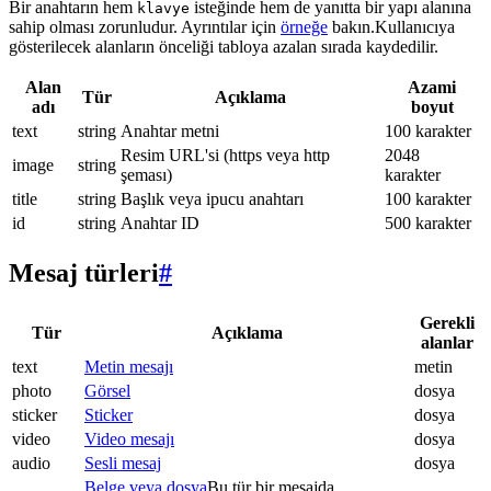
Bir anahtarın hem
isteğinde hem de yanıtta bir yapı alanına
klavye
sahip olması zorunludur. Ayrıntılar için
örneğe
bakın.Kullanıcıya
gösterilecek alanların önceliği tabloya azalan sırada kaydedilir.
Alan
Azami
Tür
Açıklama
adı
boyut
text
string
Anahtar metni
100 karakter
Resim URL'si (https veya http
2048
image
string
şeması)
karakter
title
string
Başlık veya ipucu anahtarı
100 karakter
id
string
Anahtar ID
500 karakter
Mesaj türleri
#
Gerekli
Tür
Açıklama
alanlar
text
Metin mesajı
metin
photo
Görsel
dosya
sticker
Sticker
dosya
video
Video mesajı
dosya
audio
Sesli mesaj
dosya
Belge veya dosya
Bu tür bir mesajda.