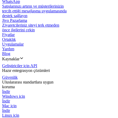
WhatsApp
Satışlarınızı artırın ve müşterilerinizin
tercih ettiği mesajlaşma uygulamasında
destek sağlayın
Jivo Pazarlama
Ziyaretçileriniz siteyi terk etmeden
önce ilgilerini çekin
Fiyatlar
Ortaklık
Uygulamalar
Yardım
Blog
Kaynaklar
Geliştiriciler için API
Hazır entegrasyon çözümleri
Güvenlik
Uluslararası standartlara uygun
koruma
İndir
Windows için
İndir
Mac için
İndir
Linux için