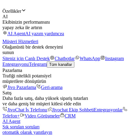
Özellikler
AI
Ekibinizin performansını
yapay zeka ile artırın
AI Agent
AI yazım yardımcısı
Müşteri Hizmetleri
Olağanüstü bir destek deneyimi
sunun
Siteniz için Canlı Destek
Chatbotlar
WhatsApp
Instagram
Entegrasyonu
Telegram
Tüm kanallar
Pazarlama
Trafiği nitelikli potansiyel
müşterilere dönüştürün
Jivo Pazarlama
Geri-arama
Satış
Daha fazla satış, daha yüksek sipariş tutarları
ve daha geniş bir müşteri kitlesi elde edin
JivoChat İş Telefonu
Jivochat Ekip Sohbeti
Entegrasyonlar
Telefon+
Video Görüşmeler
CRM
AI Agent
Sık sorulan soruları
otomatik olarak yanıtlayın