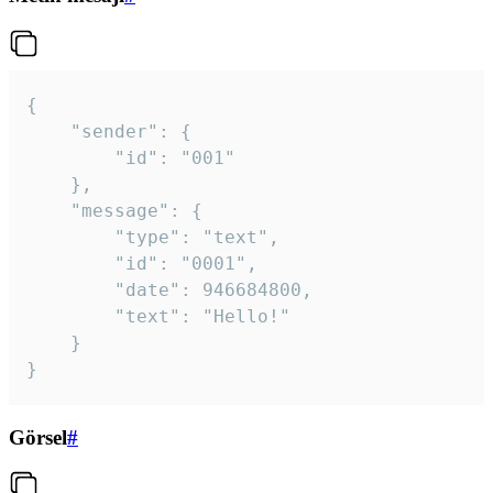
{

	"sender": {

		"id": "001"

	},

	"message": {

		"type": "text",

		"id": "0001",

		"date": 946684800,

		"text": "Hello!"

	}

}
Görsel
#