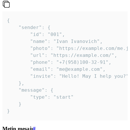
{

	"sender": {

		"id": "001",

		"name": "Ivan Ivanovich",

		"photo": "https://example.com/me.jpg",

		"url": "https://example.com/",

		"phone": "+7(958)100-32-91",

		"email": "me@example.com",

		"invite": "Hello! May I help you?"

	},

	"message": {

		"type": "start"

	}

}
Metin mesajı
#