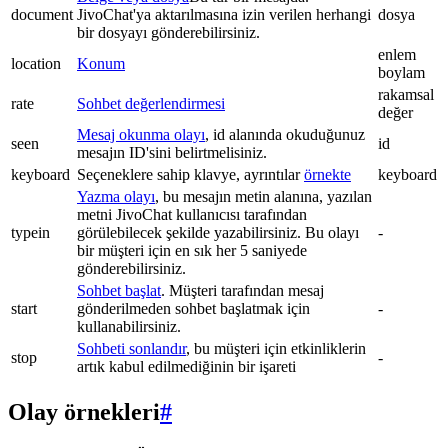
document
JivoChat'ya aktarılmasına izin verilen herhangi
dosya
bir dosyayı gönderebilirsiniz.
enlem
location
Konum
boylam
rakamsal
rate
Sohbet değerlendirmesi
değer
Mesaj okunma olayı
, id alanında okuduğunuz
seen
id
mesajın ID'sini belirtmelisiniz.
keyboard
Seçeneklere sahip klavye, ayrıntılar
örnekte
keyboard
Yazma olayı
, bu mesajın metin alanına, yazılan
metni JivoChat kullanıcısı tarafından
typein
görülebilecek şekilde yazabilirsiniz. Bu olayı
-
bir müşteri için en sık her 5 saniyede
gönderebilirsiniz.
Sohbet başlat
. Müşteri tarafından mesaj
start
gönderilmeden sohbet başlatmak için
-
kullanabilirsiniz.
Sohbeti sonlandır
, bu müşteri için etkinliklerin
stop
-
artık kabul edilmediğinin bir işareti
Olay örnekleri
#