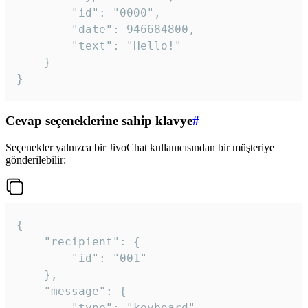
		"id": "0000",

		"date": 946684800,

		"text": "Hello!"

	}

}
Cevap seçeneklerine sahip klavye
#
Seçenekler yalnızca bir JivoChat kullanıcısından bir müşteriye
gönderilebilir:
{

	"recipient": {

		"id": "001"

	},

	"message": {

		"type": "keyboard",
