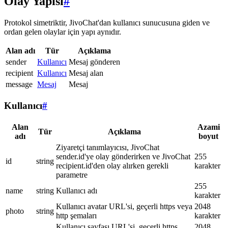
Olay Yapısı
#
Protokol simetriktir, JivoChat'dan kullanıcı sunucusuna giden ve
ordan gelen olaylar için yapı aynıdır.
Alan adı
Tür
Açıklama
sender
Kullanıcı
Mesaj gönderen
recipient
Kullanıcı
Mesaj alan
message
Mesaj
Mesaj
Kullanıcı
#
Alan
Azami
Tür
Açıklama
adı
boyut
Ziyaretçi tanımlayıcısı, JivoChat
sender.id'ye olay gönderirken ve JivoChat
255
id
string
recipient.id'den olay alırken gerekli
karakter
parametre
255
name
string
Kullanıcı adı
karakter
Kullanıcı avatar URL'si, geçerli https veya
2048
photo
string
http şemaları
karakter
Kullanıcı sayfası URL'si, geçerli https
2048