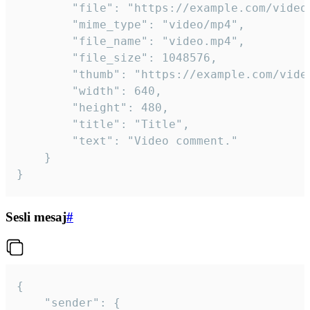
		"file": "https://example.com/video.mp4",

		"mime_type": "video/mp4",

		"file_name": "video.mp4",

		"file_size": 1048576,

		"thumb": "https://example.com/video_thumb.png",

		"width": 640,

		"height": 480,

		"title": "Title",

		"text": "Video comment."

	}

}
Sesli mesaj
#
{

	"sender": {
