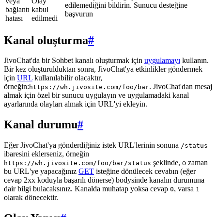
veya
Olay
edilemediğini bildirin. Sunucu desteğine
bağlantı
kabul
başvurun
hatası
edilmedi
Kanal oluşturma
#
JivoChat'da bir Sohbet kanalı oluşturmak için
uygulamayı
kullanın.
Bir kez oluşturulduktan sonra, JivoChat'ya etkinlikler göndermek
için
URL
kullanılabilir olacaktır,
örneğin:
. JivoChat'dan mesaj
https://wh.jivosite.com/foo/bar
almak için özel bir sunucu uygulayın ve uygulamadaki kanal
ayarlarında olayları almak için URL'yi ekleyin.
Kanal durumu
#
Eğer JivoChat'ya gönderdiğiniz istek URL'lerinin sonuna
/status
ibaresini eklerseniz, örneğin
şeklinde, o zaman
https://wh.jivosite.com/foo/bar/status
bu URL'ye yapacağınız
GET
isteğine dönülecek cevabın (eğer
cevap 2xx koduyla başarılı dönerse) bodysinde kanalın durumuna
dair bilgi bulacaksınız. Kanalda muhatap yoksa cevap
, varsa
0
1
olarak dönecektir.