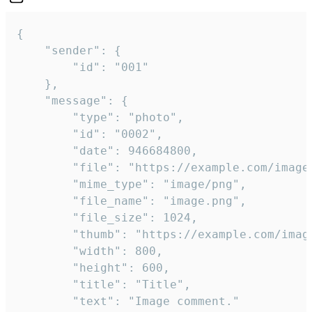
{

	"sender": {

		"id": "001"

	},

	"message": {

		"type": "photo",

		"id": "0002",

		"date": 946684800,

		"file": "https://example.com/image.png",

		"mime_type": "image/png",

		"file_name": "image.png",

		"file_size": 1024,

		"thumb": "https://example.com/image_thumb.png",

		"width": 800,

		"height": 600,

		"title": "Title",

		"text": "Image comment."
