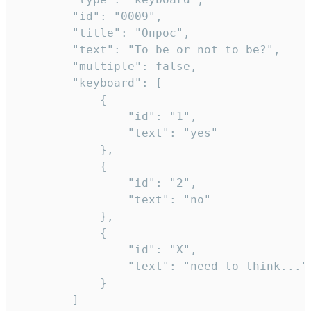
		"id": "0009",

		"title": "Опрос",

		"text": "To be or not to be?",

		"multiple": false,

		"keyboard": [

			{

				"id": "1",

				"text": "yes"

			},

			{

				"id": "2",

				"text": "no"

			},

			{

				"id": "X",

				"text": "need to think..."

			}

		]
