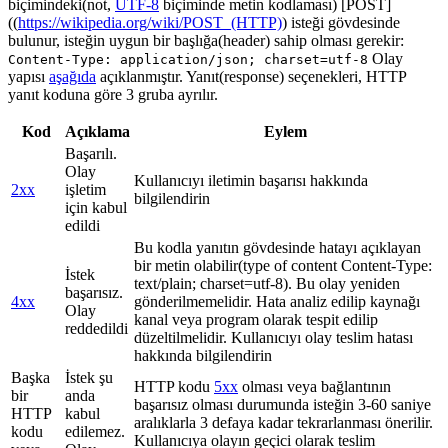
biçimindeki(not,
UTF-8
biçiminde metin kodlaması) [POST]
((
https://wikipedia.org/wiki/POST_(HTTP)
) isteği gövdesinde
bulunur, isteğin uygun bir başlığa(header) sahip olması gerekir:
Olay
Content-Type: application/json; charset=utf-8
yapısı
aşağıda
açıklanmıştır. Yanıt(response) seçenekleri, HTTP
yanıt koduna göre 3 gruba ayrılır.
Kod
Açıklama
Eylem
Başarılı.
Olay
Kullanıcıyı iletimin başarısı hakkında
2xx
işletim
bilgilendirin
için kabul
edildi
Bu kodla yanıtın gövdesinde hatayı açıklayan
bir metin olabilir(type of content Content-Type:
İstek
text/plain; charset=utf-8). Bu olay yeniden
başarısız.
4xx
gönderilmemelidir. Hata analiz edilip kaynağı
Olay
kanal veya program olarak tespit edilip
reddedildi
düzeltilmelidir. Kullanıcıyı olay teslim hatası
hakkında bilgilendirin
Başka
İstek şu
HTTP kodu
5xx
olması veya bağlantının
bir
anda
başarısız olması durumunda isteğin 3-60 saniye
HTTP
kabul
aralıklarla 3 defaya kadar tekrarlanması önerilir.
kodu
edilemez.
Kullanıcıya olayın geçici olarak teslim