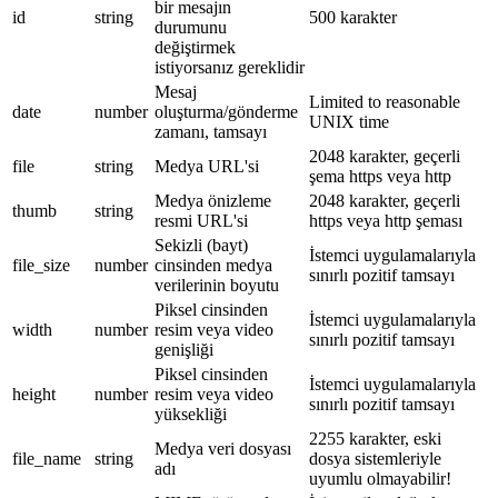
bir mesajın
id
string
500 karakter
durumunu
değiştirmek
istiyorsanız gereklidir
Mesaj
Limited to reasonable
date
number
oluşturma/gönderme
UNIX time
zamanı, tamsayı
2048 karakter, geçerli
file
string
Medya URL'si
şema https veya http
Medya önizleme
2048 karakter, geçerli
thumb
string
resmi URL'si
https veya http şeması
Sekizli (bayt)
İstemci uygulamalarıyla
file_size
number
cinsinden medya
sınırlı pozitif tamsayı
verilerinin boyutu
Piksel cinsinden
İstemci uygulamalarıyla
width
number
resim veya video
sınırlı pozitif tamsayı
genişliği
Piksel cinsinden
İstemci uygulamalarıyla
height
number
resim veya video
sınırlı pozitif tamsayı
yüksekliği
2255 karakter, eski
Medya veri dosyası
file_name
string
dosya sistemleriyle
adı
uyumlu olmayabilir!