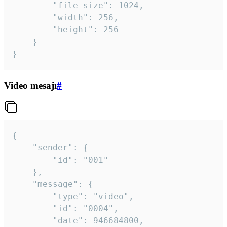
		"file_size": 1024,

		"width": 256,

		"height": 256

	}

}
Video mesajı
#
{

	"sender": {

		"id": "001"

	},

	"message": {

		"type": "video",

		"id": "0004",

		"date": 946684800,
