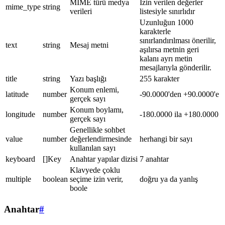
MIME türü medya
İzin verilen değerler
mime_type
string
verileri
listesiyle sınırlıdır
Uzunluğun 1000
karakterle
sınırlandırılması önerilir,
text
string
Mesaj metni
aşılırsa metnin geri
kalanı ayrı metin
mesajlarıyla gönderilir.
title
string
Yazı başlığı
255 karakter
Konum enlemi,
latitude
number
-90.0000'den +90.0000'e
gerçek sayı
Konum boylamı,
longitude
number
-180.0000 ila +180.0000
gerçek sayı
Genellikle sohbet
value
number
değerlendirmesinde
herhangi bir sayı
kullanılan sayı
keyboard
[]Key
Anahtar yapılar dizisi
7 anahtar
Klavyede çoklu
multiple
boolean
seçime izin verir,
doğru ya da yanlış
boole
Anahtar
#