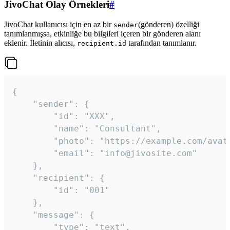
JivoChat Olay Örnekleri
#
JivoChat kullanıcısı için en az bir
(gönderen) özelliği
sender
tanımlanmışsa, etkinliğe bu bilgileri içeren bir gönderen alanı
eklenir. İletinin alıcısı,
tarafından tanımlanır.
recipient.id
{

	"sender": {

		"id": "XXX",

		"name": "Consultant",

		"photo": "https://example.com/avatar.png",

		"email": "info@jivosite.com"

	},

	"recipient": {

		"id": "001"

	},

	"message": {

		"type": "text",
