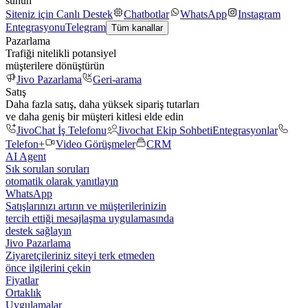
sunun
Siteniz için Canlı Destek
Chatbotlar
WhatsApp
Instagram
Entegrasyonu
Telegram
Tüm kanallar
Pazarlama
Trafiği nitelikli potansiyel
müşterilere dönüştürün
Jivo Pazarlama
Geri-arama
Satış
Daha fazla satış, daha yüksek sipariş tutarları
ve daha geniş bir müşteri kitlesi elde edin
JivoChat İş Telefonu
Jivochat Ekip Sohbeti
Entegrasyonlar
Telefon+
Video Görüşmeler
CRM
AI Agent
Sık sorulan soruları
otomatik olarak yanıtlayın
WhatsApp
Satışlarınızı artırın ve müşterilerinizin
tercih ettiği mesajlaşma uygulamasında
destek sağlayın
Jivo Pazarlama
Ziyaretçileriniz siteyi terk etmeden
önce ilgilerini çekin
Fiyatlar
Ortaklık
Uygulamalar