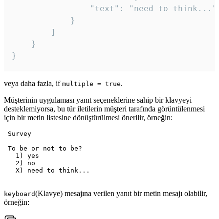
				"text": "need to think..."

			}

		]

	}

veya daha fazla, if
.
multiple = true
Müşterinin uygulaması yanıt seçeneklerine sahip bir klavyeyi
desteklemiyorsa, bu tür iletilerin müşteri tarafında görüntülenmesi
için bir metin listesine dönüştürülmesi önerilir, örneğin:
 Survey

 To be or not to be?

   1) yes

   2) no

   X) need to think...

(Klavye) mesajına verilen yanıt bir metin mesajı olabilir,
keyboard
örneğin: