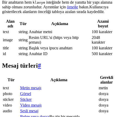
Bir anahtarın hem
isteğinde hem de yanıtta bir yapı alanına
klavye
sahip olması zorunludur. Ayrıntılar için
örneğe
bakın.Kullanıcıya
gösterilecek alanların önceliği tabloya azalan sırada kaydedilir.
Alan
Azami
Tür
Açıklama
adı
boyut
text
string
Anahtar metni
100 karakter
Resim URL'si (https veya http
2048
image
string
şeması)
karakter
title
string
Başlık veya ipucu anahtarı
100 karakter
id
string
Anahtar ID
500 karakter
Mesaj türleri
#
Gerekli
Tür
Açıklama
alanlar
text
Metin mesajı
metin
photo
Görsel
dosya
sticker
Sticker
dosya
video
Video mesajı
dosya
audio
Sesli mesaj
dosya
Belge veya dosya
Bu tür bir mesajda.