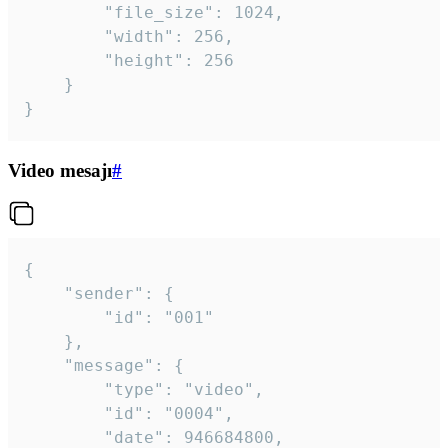
		"file_size": 1024,

		"width": 256,

		"height": 256

	}

}
Video mesajı
#
{

	"sender": {

		"id": "001"

	},

	"message": {

		"type": "video",

		"id": "0004",

		"date": 946684800,
