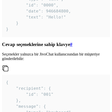
		"id": "0000",

		"date": 946684800,

		"text": "Hello!"

	}

}
Cevap seçeneklerine sahip klavye
#
Seçenekler yalnızca bir JivoChat kullanıcısından bir müşteriye
gönderilebilir:
{

	"recipient": {

		"id": "001"

	},

	"message": {
