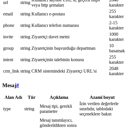
url
string
veya http şemaları
karakter
255
email
string
Kullanıcı e-postası
karakter
2-15
phone
string
Kullanıcı telefon numarası
karakter
1000
invite
string
Ziyaretçi davet metni
karakter
10
group
string
Ziyaretçinin başvurduğu departman
basamak
255
intent
string
Ziyaretçinin talebinin konusu
karakter
2048
crm_link
string
CRM sistemindeki Ziyaretçi URL'si
karakter
Mesaj
#
Alan Adı
Tür
Açıklama
Azami boyut
İzin verilen değerlerle
Mesaj tipi, gerekli
type
string
sınırlıdır, tablodaki
parametre
seçeneklere bakın
Mesaj tanımlayıcı,
gönderildikten sonra