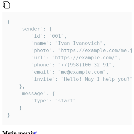
{

	"sender": {

		"id": "001",

		"name": "Ivan Ivanovich",

		"photo": "https://example.com/me.jpg",

		"url": "https://example.com/",

		"phone": "+7(958)100-32-91",

		"email": "me@example.com",

		"invite": "Hello! May I help you?"

	},

	"message": {

		"type": "start"

	}

}
Metin mesajı
#