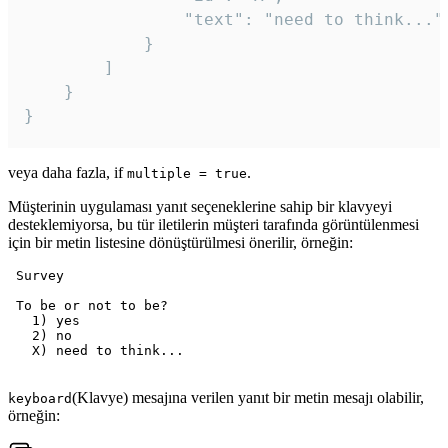
				"text": "need to think..."

			}

		]

	}

veya daha fazla, if
.
multiple = true
Müşterinin uygulaması yanıt seçeneklerine sahip bir klavyeyi
desteklemiyorsa, bu tür iletilerin müşteri tarafında görüntülenmesi
için bir metin listesine dönüştürülmesi önerilir, örneğin:
 Survey

 To be or not to be?

   1) yes

   2) no

   X) need to think...

(Klavye) mesajına verilen yanıt bir metin mesajı olabilir,
keyboard
örneğin: