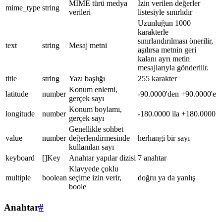
MIME türü medya
İzin verilen değerler
mime_type
string
verileri
listesiyle sınırlıdır
Uzunluğun 1000
karakterle
sınırlandırılması önerilir,
text
string
Mesaj metni
aşılırsa metnin geri
kalanı ayrı metin
mesajlarıyla gönderilir.
title
string
Yazı başlığı
255 karakter
Konum enlemi,
latitude
number
-90.0000'den +90.0000'e
gerçek sayı
Konum boylamı,
longitude
number
-180.0000 ila +180.0000
gerçek sayı
Genellikle sohbet
value
number
değerlendirmesinde
herhangi bir sayı
kullanılan sayı
keyboard
[]Key
Anahtar yapılar dizisi
7 anahtar
Klavyede çoklu
multiple
boolean
seçime izin verir,
doğru ya da yanlış
boole
Anahtar
#