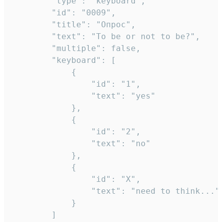
		"type": "keyboard",

		"id": "0009",

		"title": "Опрос",

		"text": "To be or not to be?",

		"multiple": false,

		"keyboard": [

			{

				"id": "1",

				"text": "yes"

			},

			{

				"id": "2",

				"text": "no"

			},

			{

				"id": "X",

				"text": "need to think..."

			}

		]
