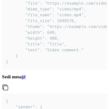
		"file": "https://example.com/video.mp4",

		"mime_type": "video/mp4",

		"file_name": "video.mp4",

		"file_size": 1048576,

		"thumb": "https://example.com/video_thumb.png",

		"width": 640,

		"height": 480,

		"title": "Title",

		"text": "Video comment."

	}

}
Sesli mesaj
#
{

	"sender": {
