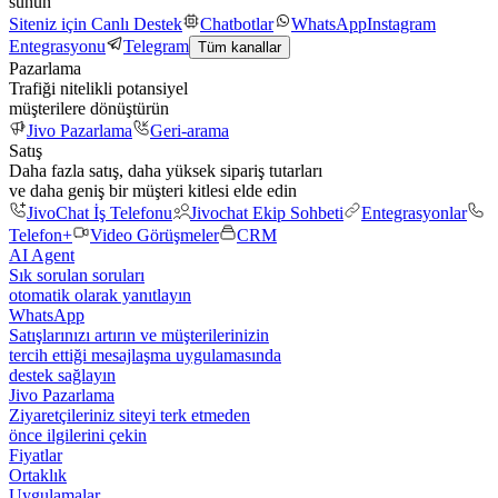
sunun
Siteniz için Canlı Destek
Chatbotlar
WhatsApp
Instagram
Entegrasyonu
Telegram
Tüm kanallar
Pazarlama
Trafiği nitelikli potansiyel
müşterilere dönüştürün
Jivo Pazarlama
Geri-arama
Satış
Daha fazla satış, daha yüksek sipariş tutarları
ve daha geniş bir müşteri kitlesi elde edin
JivoChat İş Telefonu
Jivochat Ekip Sohbeti
Entegrasyonlar
Telefon+
Video Görüşmeler
CRM
AI Agent
Sık sorulan soruları
otomatik olarak yanıtlayın
WhatsApp
Satışlarınızı artırın ve müşterilerinizin
tercih ettiği mesajlaşma uygulamasında
destek sağlayın
Jivo Pazarlama
Ziyaretçileriniz siteyi terk etmeden
önce ilgilerini çekin
Fiyatlar
Ortaklık
Uygulamalar