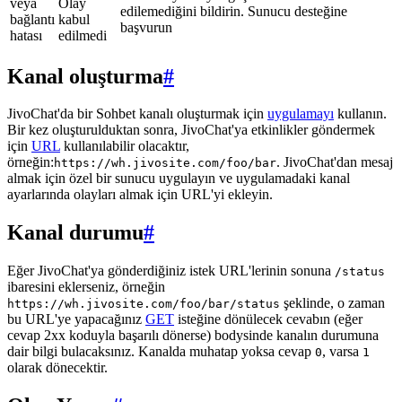
veya
Olay
edilemediğini bildirin. Sunucu desteğine
bağlantı
kabul
başvurun
hatası
edilmedi
Kanal oluşturma
#
JivoChat'da bir Sohbet kanalı oluşturmak için
uygulamayı
kullanın.
Bir kez oluşturulduktan sonra, JivoChat'ya etkinlikler göndermek
için
URL
kullanılabilir olacaktır,
örneğin:
. JivoChat'dan mesaj
https://wh.jivosite.com/foo/bar
almak için özel bir sunucu uygulayın ve uygulamadaki kanal
ayarlarında olayları almak için URL'yi ekleyin.
Kanal durumu
#
Eğer JivoChat'ya gönderdiğiniz istek URL'lerinin sonuna
/status
ibaresini eklerseniz, örneğin
şeklinde, o zaman
https://wh.jivosite.com/foo/bar/status
bu URL'ye yapacağınız
GET
isteğine dönülecek cevabın (eğer
cevap 2xx koduyla başarılı dönerse) bodysinde kanalın durumuna
dair bilgi bulacaksınız. Kanalda muhatap yoksa cevap
, varsa
0
1
olarak dönecektir.