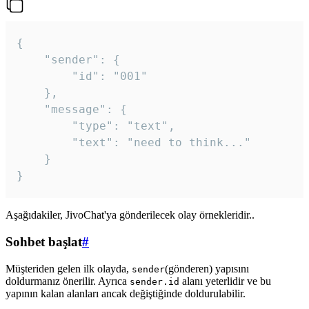
{

	"sender": {

		"id": "001"

	},

	"message": {

		"type": "text",

		"text": "need to think..."

	}

Aşağıdakiler, JivoChat'ya gönderilecek olay örnekleridir..
Sohbet başlat
#
Müşteriden gelen ilk olayda,
(gönderen) yapısını
sender
doldurmanız önerilir. Ayrıca
alanı yeterlidir ve bu
sender.id
yapının kalan alanları ancak değiştiğinde doldurulabilir.