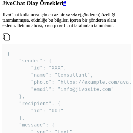
JivoChat Olay Örnekleri
#
JivoChat kullanıcısı için en az bir
(gönderen) özelliği
sender
tanımlanmışsa, etkinliğe bu bilgileri içeren bir gönderen alanı
eklenir. İletinin alıcısı,
tarafından tanımlanır.
recipient.id
{

	"sender": {

		"id": "XXX",

		"name": "Consultant",

		"photo": "https://example.com/avatar.png",

		"email": "info@jivosite.com"

	},

	"recipient": {

		"id": "001"

	},

	"message": {

		"type": "text",
