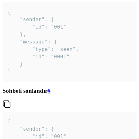
{

	"sender": {

		"id": "001"

	},

	"message": {

		"type": "seen",

		"id": "0001"

	}

}
Sohbeti sonlandır
#
{

	"sender": {

		"id": "001"
