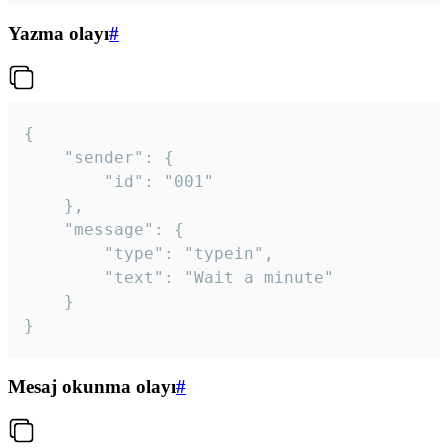
Yazma olayı
#
{

	"sender": {

		"id": "001"

	},

	"message": {

		"type": "typein",

		"text": "Wait a minute"

	}

}
Mesaj okunma olayı
#