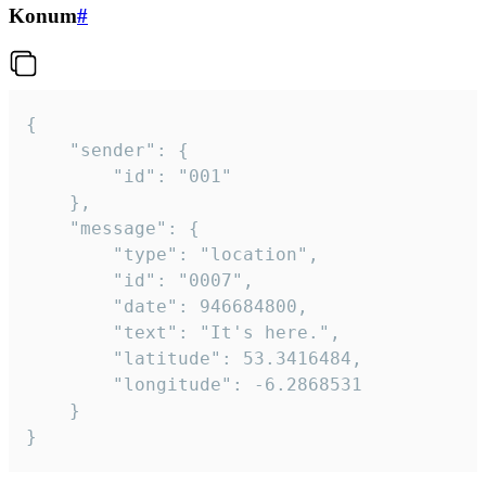
Konum
#
{

	"sender": {

		"id": "001"

	},

	"message": {

		"type": "location",

		"id": "0007",

		"date": 946684800,

		"text": "It's here.",

		"latitude": 53.3416484,

		"longitude": -6.2868531

	}

}