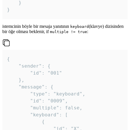
	}

}
istemcinin böyle bir mesaja yanıtının
(klavye) dizisinden
keyboard
bir öğe olması beklenir, if
:
multiple != true
{

	"sender": {

		"id": "001"

	},

	"message": {

		"type": "keyboard",

		"id": "0009",

		"multiple": false,

		"keyboard": [

			{

				"id": "X",
