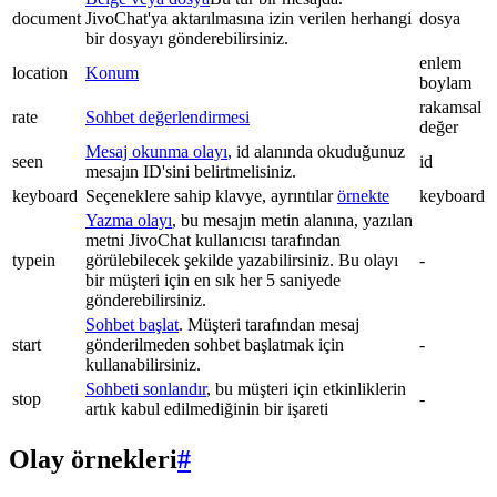
document
JivoChat'ya aktarılmasına izin verilen herhangi
dosya
bir dosyayı gönderebilirsiniz.
enlem
location
Konum
boylam
rakamsal
rate
Sohbet değerlendirmesi
değer
Mesaj okunma olayı
, id alanında okuduğunuz
seen
id
mesajın ID'sini belirtmelisiniz.
keyboard
Seçeneklere sahip klavye, ayrıntılar
örnekte
keyboard
Yazma olayı
, bu mesajın metin alanına, yazılan
metni JivoChat kullanıcısı tarafından
typein
görülebilecek şekilde yazabilirsiniz. Bu olayı
-
bir müşteri için en sık her 5 saniyede
gönderebilirsiniz.
Sohbet başlat
. Müşteri tarafından mesaj
start
gönderilmeden sohbet başlatmak için
-
kullanabilirsiniz.
Sohbeti sonlandır
, bu müşteri için etkinliklerin
stop
-
artık kabul edilmediğinin bir işareti
Olay örnekleri
#