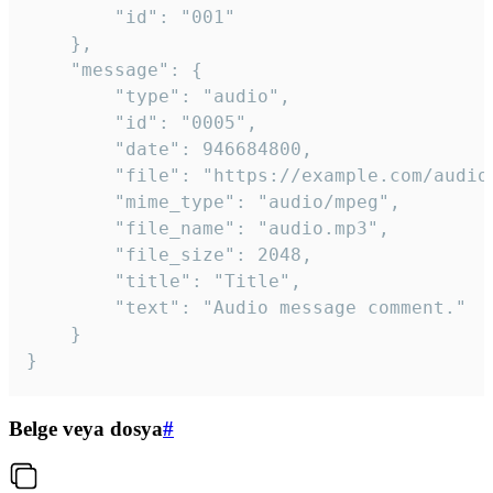
		"id": "001"

	},

	"message": {

		"type": "audio",

		"id": "0005",

		"date": 946684800,

		"file": "https://example.com/audio.mp3",

		"mime_type": "audio/mpeg",

		"file_name": "audio.mp3",

		"file_size": 2048,

		"title": "Title",

		"text": "Audio message comment."

	}

}
Belge veya dosya
#