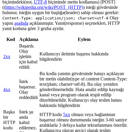
biçimindeki(not,
UTF-8
biçiminde metin kodlaması) [POST]
((
https://wikipedia.org/wiki/POST_(HTTP)
) isteği gövdesinde
bulunur, isteğin uygun bir başlığa(header) sahip olması gerekir:
Olay
Content-Type: application/json; charset=utf-8
yapısı
aşağıda
açıklanmıştır. Yanıt(response) seçenekleri, HTTP
yanıt koduna göre 3 gruba ayrılır.
Kod
Açıklama
Eylem
Başarılı.
Olay
Kullanıcıyı iletimin başarısı hakkında
2xx
işletim
bilgilendirin
için kabul
edildi
Bu kodla yanıtın gövdesinde hatayı açıklayan
bir metin olabilir(type of content Content-Type:
İstek
text/plain; charset=utf-8). Bu olay yeniden
başarısız.
4xx
gönderilmemelidir. Hata analiz edilip kaynağı
Olay
kanal veya program olarak tespit edilip
reddedildi
düzeltilmelidir. Kullanıcıyı olay teslim hatası
hakkında bilgilendirin
Başka
İstek şu
HTTP kodu
5xx
olması veya bağlantının
bir
anda
başarısız olması durumunda isteğin 3-60 saniye
HTTP
kabul
aralıklarla 3 defaya kadar tekrarlanması önerilir.
kodu
edilemez.
Kullanıcıya olayın geçici olarak teslim