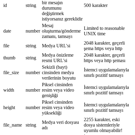
bir mesajın
id
string
500 karakter
durumunu
değiştirmek
istiyorsanız gereklidir
Mesaj
Limited to reasonable
date
number
oluşturma/gönderme
UNIX time
zamanı, tamsayı
2048 karakter, geçerli
file
string
Medya URL'si
şema https veya http
Medya önizleme
2048 karakter, geçerli
thumb
string
resmi URL'si
https veya http şeması
Sekizli (bayt)
İstemci uygulamalarıyla
file_size
number
cinsinden medya
sınırlı pozitif tamsayı
verilerinin boyutu
Piksel cinsinden
İstemci uygulamalarıyla
width
number
resim veya video
sınırlı pozitif tamsayı
genişliği
Piksel cinsinden
İstemci uygulamalarıyla
height
number
resim veya video
sınırlı pozitif tamsayı
yüksekliği
2255 karakter, eski
Medya veri dosyası
file_name
string
dosya sistemleriyle
adı
uyumlu olmayabilir!