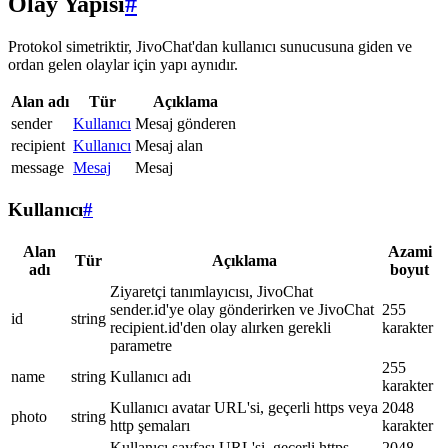
Olay Yapısı
#
Protokol simetriktir, JivoChat'dan kullanıcı sunucusuna giden ve
ordan gelen olaylar için yapı aynıdır.
Alan adı
Tür
Açıklama
sender
Kullanıcı
Mesaj gönderen
recipient
Kullanıcı
Mesaj alan
message
Mesaj
Mesaj
Kullanıcı
#
Alan
Azami
Tür
Açıklama
adı
boyut
Ziyaretçi tanımlayıcısı, JivoChat
sender.id'ye olay gönderirken ve JivoChat
255
id
string
recipient.id'den olay alırken gerekli
karakter
parametre
255
name
string
Kullanıcı adı
karakter
Kullanıcı avatar URL'si, geçerli https veya
2048
photo
string
http şemaları
karakter
Kullanıcı sayfası URL'si, geçerli https
2048