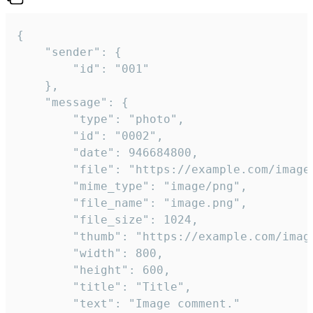
{

	"sender": {

		"id": "001"

	},

	"message": {

		"type": "photo",

		"id": "0002",

		"date": 946684800,

		"file": "https://example.com/image.png",

		"mime_type": "image/png",

		"file_name": "image.png",

		"file_size": 1024,

		"thumb": "https://example.com/image_thumb.png",

		"width": 800,

		"height": 600,

		"title": "Title",

		"text": "Image comment."
