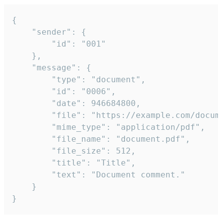
{

	"sender": {

		"id": "001"

	},

	"message": {

		"type": "document",

		"id": "0006",

		"date": 946684800,

		"file": "https://example.com/document.pdf",

		"mime_type": "application/pdf",

		"file_name": "document.pdf",

		"file_size": 512,

		"title": "Title",

		"text": "Document comment."

	}

}