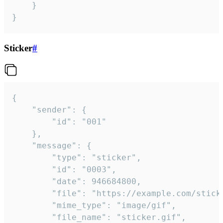
	}

}
Sticker
#
{

	"sender": {

		"id": "001"

	},

	"message": {

		"type": "sticker",

		"id": "0003",

		"date": 946684800,

		"file": "https://example.com/sticker.gif",

		"mime_type": "image/gif",

		"file_name": "sticker.gif",
