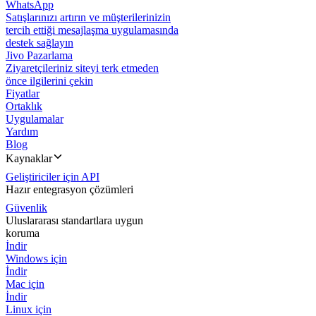
WhatsApp
Satışlarınızı artırın ve müşterilerinizin
tercih ettiği mesajlaşma uygulamasında
destek sağlayın
Jivo Pazarlama
Ziyaretçileriniz siteyi terk etmeden
önce ilgilerini çekin
Fiyatlar
Ortaklık
Uygulamalar
Yardım
Blog
Kaynaklar
Geliştiriciler için API
Hazır entegrasyon çözümleri
Güvenlik
Uluslararası standartlara uygun
koruma
İndir
Windows için
İndir
Mac için
İndir
Linux için