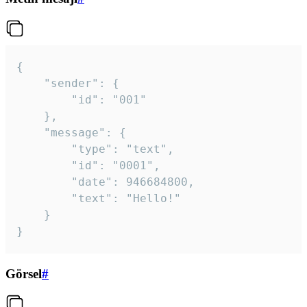
{

	"sender": {

		"id": "001"

	},

	"message": {

		"type": "text",

		"id": "0001",

		"date": 946684800,

		"text": "Hello!"

	}

}
Görsel
#