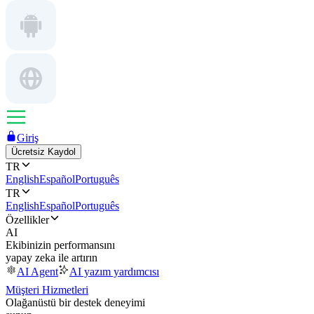
Giriş
Ücretsiz Kaydol
TR
English
Español
Português
TR
English
Español
Português
Özellikler
AI
Ekibinizin performansını
yapay zeka ile artırın
AI Agent
AI yazım yardımcısı
Müşteri Hizmetleri
Olağanüstü bir destek deneyimi