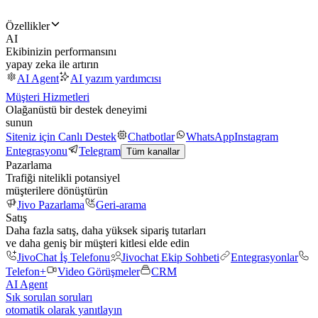
Özellikler
AI
Ekibinizin performansını
yapay zeka ile artırın
AI Agent
AI yazım yardımcısı
Müşteri Hizmetleri
Olağanüstü bir destek deneyimi
sunun
Siteniz için Canlı Destek
Chatbotlar
WhatsApp
Instagram
Entegrasyonu
Telegram
Tüm kanallar
Pazarlama
Trafiği nitelikli potansiyel
müşterilere dönüştürün
Jivo Pazarlama
Geri-arama
Satış
Daha fazla satış, daha yüksek sipariş tutarları
ve daha geniş bir müşteri kitlesi elde edin
JivoChat İş Telefonu
Jivochat Ekip Sohbeti
Entegrasyonlar
Telefon+
Video Görüşmeler
CRM
AI Agent
Sık sorulan soruları
otomatik olarak yanıtlayın