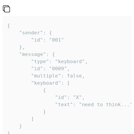
{

	"sender": {

		"id": "001"

	},

	"message": {

		"type": "keyboard",

		"id": "0009",

		"multiple": false,

		"keyboard": [

			{

				"id": "X",

				"text": "need to think..."

			}

		]

	}
