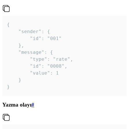
{

	"sender": {

		"id": "001"

	},

	"message": {

		"type": "rate",

		"id": "0008",

		"value": 1

	}

}
Yazma olayı
#