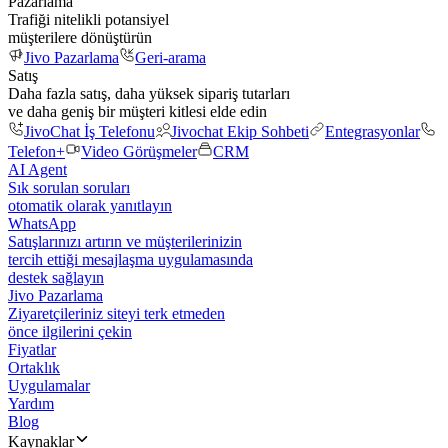
Pazarlama
Trafiği nitelikli potansiyel
müşterilere dönüştürün
Jivo Pazarlama
Geri-arama
Satış
Daha fazla satış, daha yüksek sipariş tutarları
ve daha geniş bir müşteri kitlesi elde edin
JivoChat İş Telefonu
Jivochat Ekip Sohbeti
Entegrasyonlar
Telefon+
Video Görüşmeler
CRM
AI Agent
Sık sorulan soruları
otomatik olarak yanıtlayın
WhatsApp
Satışlarınızı artırın ve müşterilerinizin
tercih ettiği mesajlaşma uygulamasında
destek sağlayın
Jivo Pazarlama
Ziyaretçileriniz siteyi terk etmeden
önce ilgilerini çekin
Fiyatlar
Ortaklık
Uygulamalar
Yardım
Blog
Kaynaklar