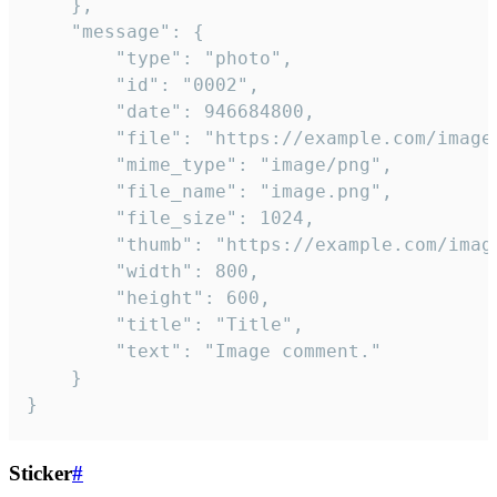
	},

	"message": {

		"type": "photo",

		"id": "0002",

		"date": 946684800,

		"file": "https://example.com/image.png",

		"mime_type": "image/png",

		"file_name": "image.png",

		"file_size": 1024,

		"thumb": "https://example.com/image_thumb.png",

		"width": 800,

		"height": 600,

		"title": "Title",

		"text": "Image comment."

	}

}
Sticker
#