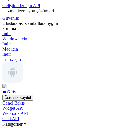
Geliştiriciler için API
Hazır entegrasyon çözümleri
Güvenlik
Uluslararası standartlara uygun
koruma
İndir
Windows için
İndir
Mac için
İndir
Linux için
Giriş
Ücretsiz Kaydol
Genel Bakış
Widget API
Webhook API
Chat API
Kategoriler