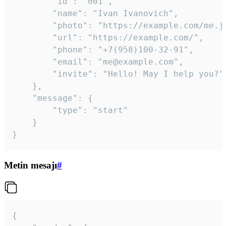
		"id": "001",

		"name": "Ivan Ivanovich",

		"photo": "https://example.com/me.jpg",

		"url": "https://example.com/",

		"phone": "+7(958)100-32-91",

		"email": "me@example.com",

		"invite": "Hello! May I help you?"

	},

	"message": {

		"type": "start"

	}

}
Metin mesajı
#
{
