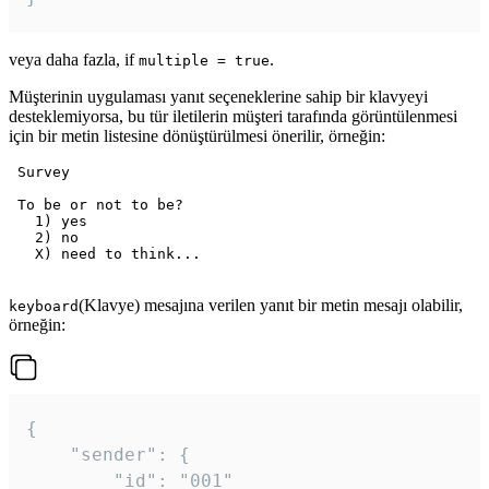
veya daha fazla, if
.
multiple = true
Müşterinin uygulaması yanıt seçeneklerine sahip bir klavyeyi
desteklemiyorsa, bu tür iletilerin müşteri tarafında görüntülenmesi
için bir metin listesine dönüştürülmesi önerilir, örneğin:
 Survey

 To be or not to be?

   1) yes

   2) no

   X) need to think...

(Klavye) mesajına verilen yanıt bir metin mesajı olabilir,
keyboard
örneğin:
{

	"sender": {

		"id": "001"
