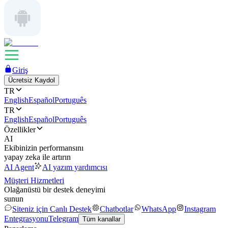
Giriş
Ücretsiz Kaydol
TR
English
Español
Português
TR
English
Español
Português
Özellikler
AI
Ekibinizin performansını
yapay zeka ile artırın
AI Agent
AI yazım yardımcısı
Müşteri Hizmetleri
Olağanüstü bir destek deneyimi
sunun
Siteniz için Canlı Destek
Chatbotlar
WhatsApp
Instagram
Entegrasyonu
Telegram
Tüm kanallar