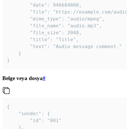
		"date": 946684800,

		"file": "https://example.com/audio.mp3",

		"mime_type": "audio/mpeg",

		"file_name": "audio.mp3",

		"file_size": 2048,

		"title": "Title",

		"text": "Audio message comment."

	}

}
Belge veya dosya
#
{

	"sender": {

		"id": "001"

	},
