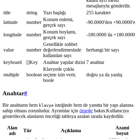
kalanı ayrı metin
mesajlarıyla gönderilir.
title
string
Yazı başlığı
255 karakter
Konum enlemi,
latitude
number
-90.0000'den +90.0000'e
gerçek sayı
Konum boylamı,
longitude
number
-180.0000 ila +180.0000
gerçek sayı
Genellikle sohbet
value
number
değerlendirmesinde
herhangi bir sayı
kullanılan sayı
keyboard
[]Key
Anahtar yapılar dizisi
7 anahtar
Klavyede çoklu
multiple
boolean
seçime izin verir,
doğru ya da yanlış
boole
Anahtar
#
Bir anahtarın hem
isteğinde hem de yanıtta bir yapı alanına
klavye
sahip olması zorunludur. Ayrıntılar için
örneğe
bakın.Kullanıcıya
gösterilecek alanların önceliği tabloya azalan sırada kaydedilir.
Alan
Azami
Tür
Açıklama
adı
boyut