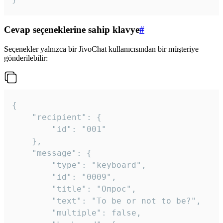
Cevap seçeneklerine sahip klavye
#
Seçenekler yalnızca bir JivoChat kullanıcısından bir müşteriye
gönderilebilir:
{

	"recipient": {

		"id": "001"

	},

	"message": {

		"type": "keyboard",

		"id": "0009",

		"title": "Опрос",

		"text": "To be or not to be?",

		"multiple": false,
