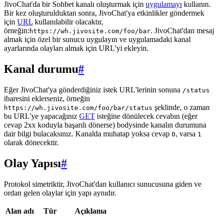
JivoChat'da bir Sohbet kanalı oluşturmak için
uygulamayı
kullanın.
Bir kez oluşturulduktan sonra, JivoChat'ya etkinlikler göndermek
için
URL
kullanılabilir olacaktır,
örneğin:
. JivoChat'dan mesaj
https://wh.jivosite.com/foo/bar
almak için özel bir sunucu uygulayın ve uygulamadaki kanal
ayarlarında olayları almak için URL'yi ekleyin.
Kanal durumu
#
Eğer JivoChat'ya gönderdiğiniz istek URL'lerinin sonuna
/status
ibaresini eklerseniz, örneğin
şeklinde, o zaman
https://wh.jivosite.com/foo/bar/status
bu URL'ye yapacağınız
GET
isteğine dönülecek cevabın (eğer
cevap 2xx koduyla başarılı dönerse) bodysinde kanalın durumuna
dair bilgi bulacaksınız. Kanalda muhatap yoksa cevap
, varsa
0
1
olarak dönecektir.
Olay Yapısı
#
Protokol simetriktir, JivoChat'dan kullanıcı sunucusuna giden ve
ordan gelen olaylar için yapı aynıdır.
Alan adı
Tür
Açıklama