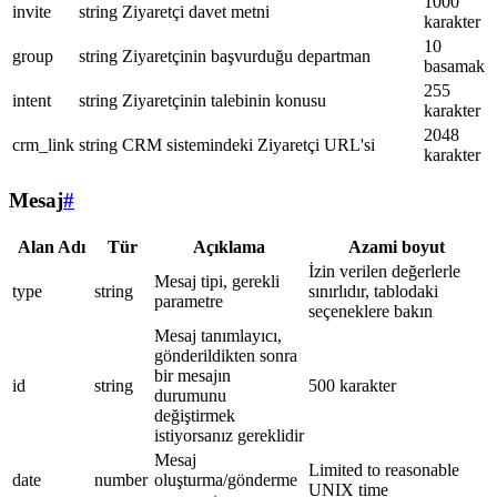
1000
invite
string
Ziyaretçi davet metni
karakter
10
group
string
Ziyaretçinin başvurduğu departman
basamak
255
intent
string
Ziyaretçinin talebinin konusu
karakter
2048
crm_link
string
CRM sistemindeki Ziyaretçi URL'si
karakter
Mesaj
#
Alan Adı
Tür
Açıklama
Azami boyut
İzin verilen değerlerle
Mesaj tipi, gerekli
type
string
sınırlıdır, tablodaki
parametre
seçeneklere bakın
Mesaj tanımlayıcı,
gönderildikten sonra
bir mesajın
id
string
500 karakter
durumunu
değiştirmek
istiyorsanız gereklidir
Mesaj
Limited to reasonable
date
number
oluşturma/gönderme
UNIX time