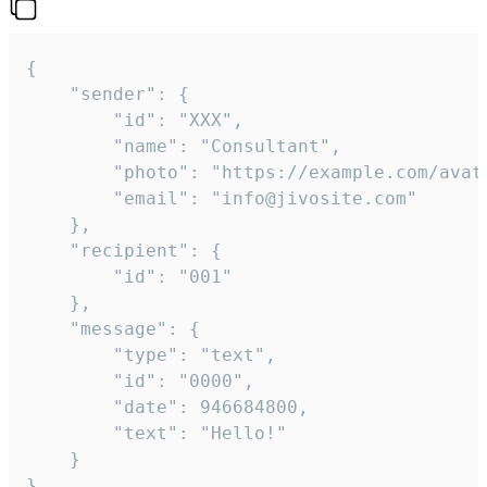
{

	"sender": {

		"id": "XXX",

		"name": "Consultant",

		"photo": "https://example.com/avatar.png",

		"email": "info@jivosite.com"

	},

	"recipient": {

		"id": "001"

	},

	"message": {

		"type": "text",

		"id": "0000",

		"date": 946684800,

		"text": "Hello!"

	}

}