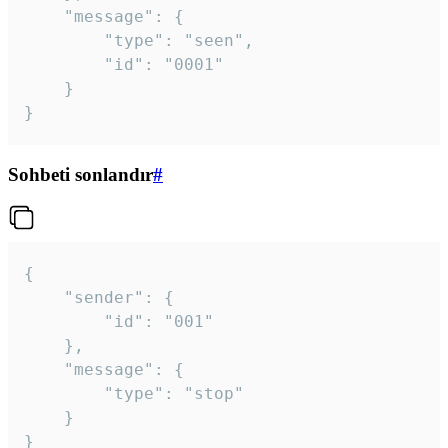
	"message": {

		"type": "seen",

		"id": "0001"

	}

}
Sohbeti sonlandır
#
{

	"sender": {

		"id": "001"

	},

	"message": {

		"type": "stop"

	}

}