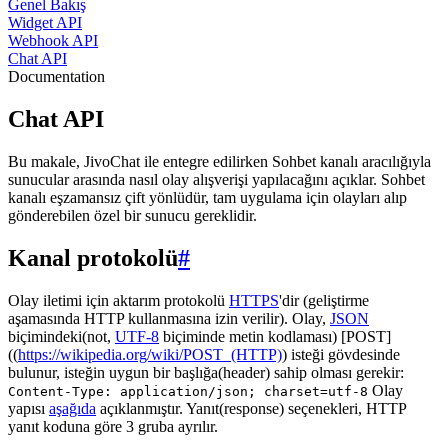
Genel Bakış
Widget API
Webhook API
Chat API
Documentation
Chat API
Bu makale, JivoChat ile entegre edilirken Sohbet kanalı aracılığıyla
sunucular arasında nasıl olay alışverişi yapılacağını açıklar. Sohbet
kanalı eşzamansız çift yönlüdür, tam uygulama için olayları alıp
gönderebilen özel bir sunucu gereklidir.
Kanal protokolü
#
Olay iletimi için aktarım protokolü
HTTPS
'dir (geliştirme
aşamasında HTTP kullanmasına izin verilir). Olay,
JSON
biçimindeki(not,
UTF-8
biçiminde metin kodlaması) [POST]
((
https://wikipedia.org/wiki/POST_(HTTP)
) isteği gövdesinde
bulunur, isteğin uygun bir başlığa(header) sahip olması gerekir:
Olay
Content-Type: application/json; charset=utf-8
yapısı
aşağıda
açıklanmıştır. Yanıt(response) seçenekleri, HTTP
yanıt koduna göre 3 gruba ayrılır.