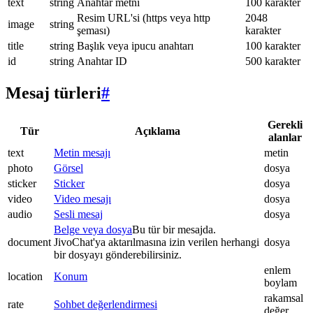
text
string
Anahtar metni
100 karakter
Resim URL'si (https veya http
2048
image
string
şeması)
karakter
title
string
Başlık veya ipucu anahtarı
100 karakter
id
string
Anahtar ID
500 karakter
Mesaj türleri
#
Gerekli
Tür
Açıklama
alanlar
text
Metin mesajı
metin
photo
Görsel
dosya
sticker
Sticker
dosya
video
Video mesajı
dosya
audio
Sesli mesaj
dosya
Belge veya dosya
Bu tür bir mesajda.
document
JivoChat'ya aktarılmasına izin verilen herhangi
dosya
bir dosyayı gönderebilirsiniz.
enlem
location
Konum
boylam
rakamsal
rate
Sohbet değerlendirmesi
değer