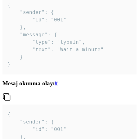
{

	"sender": {

		"id": "001"

	},

	"message": {

		"type": "typein",

		"text": "Wait a minute"

	}

}
Mesaj okunma olayı
#
{

	"sender": {

		"id": "001"

	},
