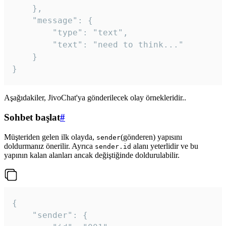
	},

	"message": {

		"type": "text",

		"text": "need to think..."

	}

Aşağıdakiler, JivoChat'ya gönderilecek olay örnekleridir..
Sohbet başlat
#
Müşteriden gelen ilk olayda,
(gönderen) yapısını
sender
doldurmanız önerilir. Ayrıca
alanı yeterlidir ve bu
sender.id
yapının kalan alanları ancak değiştiğinde doldurulabilir.
{

	"sender": {
