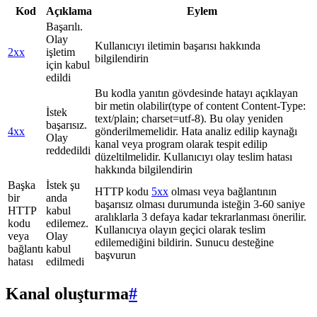
Kod
Açıklama
Eylem
Başarılı.
Olay
Kullanıcıyı iletimin başarısı hakkında
2xx
işletim
bilgilendirin
için kabul
edildi
Bu kodla yanıtın gövdesinde hatayı açıklayan
bir metin olabilir(type of content Content-Type:
İstek
text/plain; charset=utf-8). Bu olay yeniden
başarısız.
4xx
gönderilmemelidir. Hata analiz edilip kaynağı
Olay
kanal veya program olarak tespit edilip
reddedildi
düzeltilmelidir. Kullanıcıyı olay teslim hatası
hakkında bilgilendirin
Başka
İstek şu
HTTP kodu
5xx
olması veya bağlantının
bir
anda
başarısız olması durumunda isteğin 3-60 saniye
HTTP
kabul
aralıklarla 3 defaya kadar tekrarlanması önerilir.
kodu
edilemez.
Kullanıcıya olayın geçici olarak teslim
veya
Olay
edilemediğini bildirin. Sunucu desteğine
bağlantı
kabul
başvurun
hatası
edilmedi
Kanal oluşturma
#