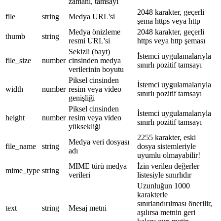
zamanı, tamsayı
2048 karakter, geçerli
file
string
Medya URL'si
şema https veya http
Medya önizleme
2048 karakter, geçerli
thumb
string
resmi URL'si
https veya http şeması
Sekizli (bayt)
İstemci uygulamalarıyla
file_size
number
cinsinden medya
sınırlı pozitif tamsayı
verilerinin boyutu
Piksel cinsinden
İstemci uygulamalarıyla
width
number
resim veya video
sınırlı pozitif tamsayı
genişliği
Piksel cinsinden
İstemci uygulamalarıyla
height
number
resim veya video
sınırlı pozitif tamsayı
yüksekliği
2255 karakter, eski
Medya veri dosyası
file_name
string
dosya sistemleriyle
adı
uyumlu olmayabilir!
MIME türü medya
İzin verilen değerler
mime_type
string
verileri
listesiyle sınırlıdır
Uzunluğun 1000
karakterle
sınırlandırılması önerilir,
text
string
Mesaj metni
aşılırsa metnin geri