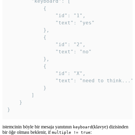
		"keyboard": [

			{

				"id": "1",

				"text": "yes"

			},

			{

				"id": "2",

				"text": "no"

			},

			{

				"id": "X",

				"text": "need to think..."

			}

		]

	}

}
istemcinin böyle bir mesaja yanıtının
(klavye) dizisinden
keyboard
bir öğe olması beklenir, if
:
multiple != true