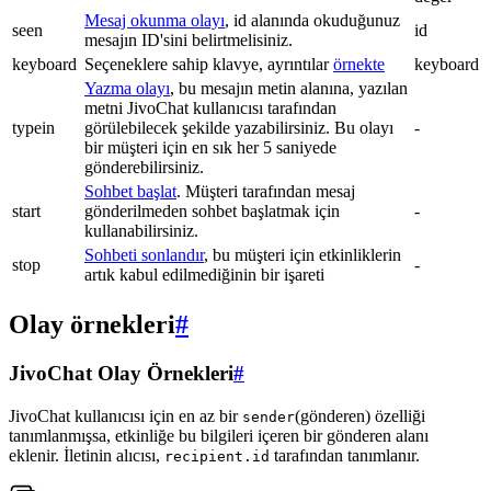
Mesaj okunma olayı
, id alanında okuduğunuz
seen
id
mesajın ID'sini belirtmelisiniz.
keyboard
Seçeneklere sahip klavye, ayrıntılar
örnekte
keyboard
Yazma olayı
, bu mesajın metin alanına, yazılan
metni JivoChat kullanıcısı tarafından
typein
görülebilecek şekilde yazabilirsiniz. Bu olayı
-
bir müşteri için en sık her 5 saniyede
gönderebilirsiniz.
Sohbet başlat
. Müşteri tarafından mesaj
start
gönderilmeden sohbet başlatmak için
-
kullanabilirsiniz.
Sohbeti sonlandır
, bu müşteri için etkinliklerin
stop
-
artık kabul edilmediğinin bir işareti
Olay örnekleri
#
JivoChat Olay Örnekleri
#
JivoChat kullanıcısı için en az bir
(gönderen) özelliği
sender
tanımlanmışsa, etkinliğe bu bilgileri içeren bir gönderen alanı
eklenir. İletinin alıcısı,
tarafından tanımlanır.
recipient.id