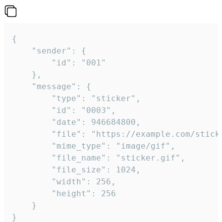
{

	"sender": {

		"id": "001"

	},

	"message": {

		"type": "sticker",

		"id": "0003",

		"date": 946684800,

		"file": "https://example.com/sticker.gif",

		"mime_type": "image/gif",

		"file_name": "sticker.gif",

		"file_size": 1024,

		"width": 256,

		"height": 256

	}

}