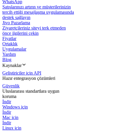
WhatsApp
Satışlarınızı artırın ve müşterilerinizin
tercih ettiği mesajlaşma uygulamasında
destek sağlayın
Jivo Pazarlama
Ziyaretçileriniz siteyi terk etmeden
önce ilgilerini çekin
Fiyatlar
Ortaklık
Uygulamalar
Yardım
Blog
Kaynaklar
Geliştiriciler için API
Hazır entegrasyon çözümleri
Güvenlik
Uluslararası standartlara uygun
koruma
İndir
Windows için
İndir
Mac için
İndir
Linux için