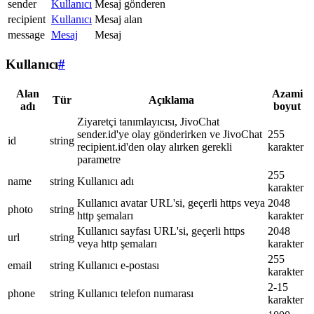
sender
Kullanıcı
Mesaj gönderen
recipient
Kullanıcı
Mesaj alan
message
Mesaj
Mesaj
Kullanıcı
#
Alan
Azami
Tür
Açıklama
adı
boyut
Ziyaretçi tanımlayıcısı, JivoChat
sender.id'ye olay gönderirken ve JivoChat
255
id
string
recipient.id'den olay alırken gerekli
karakter
parametre
255
name
string
Kullanıcı adı
karakter
Kullanıcı avatar URL'si, geçerli https veya
2048
photo
string
http şemaları
karakter
Kullanıcı sayfası URL'si, geçerli https
2048
url
string
veya http şemaları
karakter
255
email
string
Kullanıcı e-postası
karakter
2-15
phone
string
Kullanıcı telefon numarası
karakter