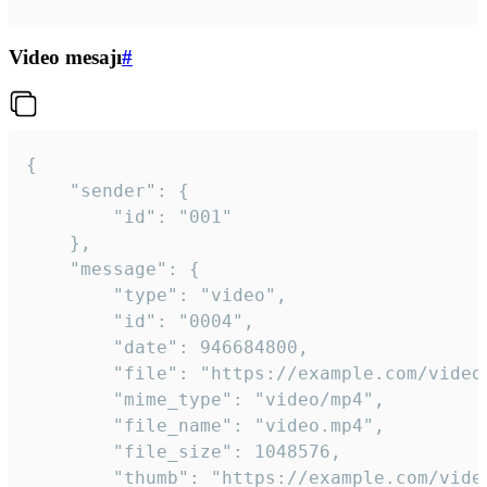
Video mesajı
#
{

	"sender": {

		"id": "001"

	},

	"message": {

		"type": "video",

		"id": "0004",

		"date": 946684800,

		"file": "https://example.com/video.mp4",

		"mime_type": "video/mp4",

		"file_name": "video.mp4",

		"file_size": 1048576,

		"thumb": "https://example.com/video_thumb.png",
