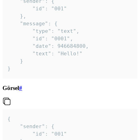
	"sender": {

		"id": "001"

	},

	"message": {

		"type": "text",

		"id": "0001",

		"date": 946684800,

		"text": "Hello!"

	}

}
Görsel
#
{

	"sender": {

		"id": "001"
