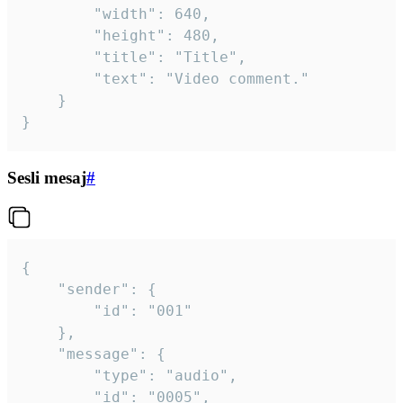
		"width": 640,

		"height": 480,

		"title": "Title",

		"text": "Video comment."

	}

}
Sesli mesaj
#
{

	"sender": {

		"id": "001"

	},

	"message": {

		"type": "audio",

		"id": "0005",
