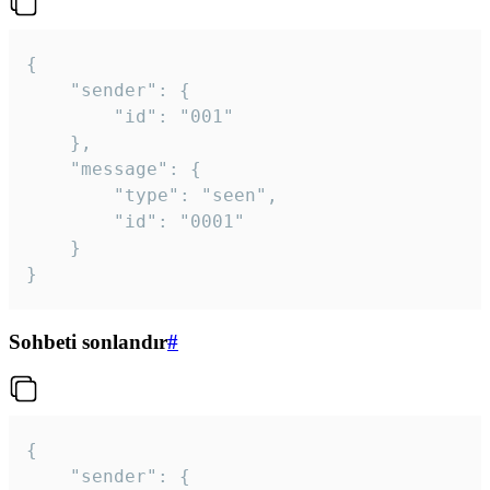
{

	"sender": {

		"id": "001"

	},

	"message": {

		"type": "seen",

		"id": "0001"

	}

}
Sohbeti sonlandır
#
{

	"sender": {
