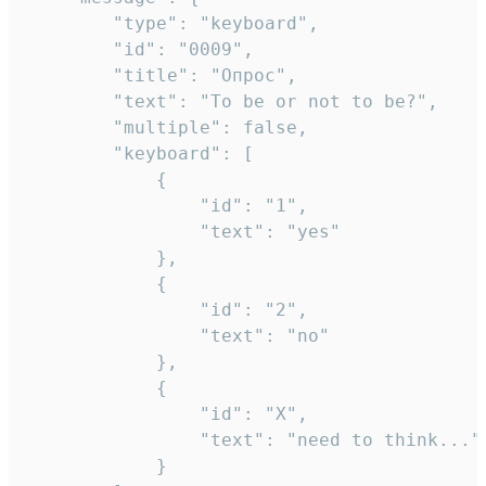
		"type": "keyboard",

		"id": "0009",

		"title": "Опрос",

		"text": "To be or not to be?",

		"multiple": false,

		"keyboard": [

			{

				"id": "1",

				"text": "yes"

			},

			{

				"id": "2",

				"text": "no"

			},

			{

				"id": "X",

				"text": "need to think..."

			}
