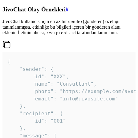
JivoChat Olay Örnekleri
#
JivoChat kullanıcısı için en az bir
(gönderen) özelliği
sender
tanımlanmışsa, etkinliğe bu bilgileri içeren bir gönderen alanı
eklenir. İletinin alıcısı,
tarafından tanımlanır.
recipient.id
{

	"sender": {

		"id": "XXX",

		"name": "Consultant",

		"photo": "https://example.com/avatar.png",

		"email": "info@jivosite.com"

	},

	"recipient": {

		"id": "001"

	},

	"message": {
