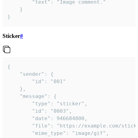
		"text": "Image comment."

	}

}
Sticker
#
{

	"sender": {

		"id": "001"

	},

	"message": {

		"type": "sticker",

		"id": "0003",

		"date": 946684800,

		"file": "https://example.com/sticker.gif",

		"mime_type": "image/gif",
