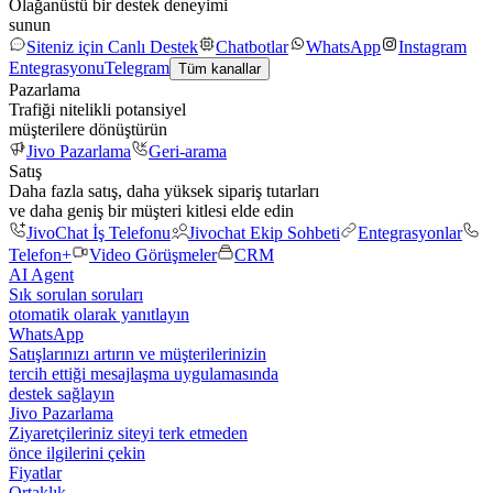
Olağanüstü bir destek deneyimi
sunun
Siteniz için Canlı Destek
Chatbotlar
WhatsApp
Instagram
Entegrasyonu
Telegram
Tüm kanallar
Pazarlama
Trafiği nitelikli potansiyel
müşterilere dönüştürün
Jivo Pazarlama
Geri-arama
Satış
Daha fazla satış, daha yüksek sipariş tutarları
ve daha geniş bir müşteri kitlesi elde edin
JivoChat İş Telefonu
Jivochat Ekip Sohbeti
Entegrasyonlar
Telefon+
Video Görüşmeler
CRM
AI Agent
Sık sorulan soruları
otomatik olarak yanıtlayın
WhatsApp
Satışlarınızı artırın ve müşterilerinizin
tercih ettiği mesajlaşma uygulamasında
destek sağlayın
Jivo Pazarlama
Ziyaretçileriniz siteyi terk etmeden
önce ilgilerini çekin
Fiyatlar
Ortaklık