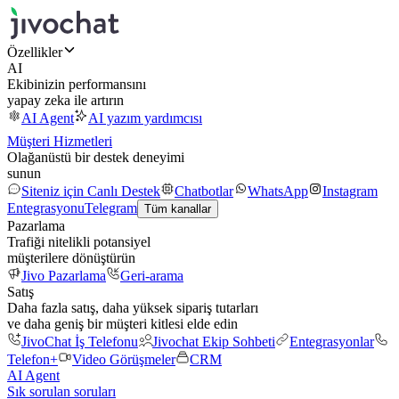
Özellikler
AI
Ekibinizin performansını
yapay zeka ile artırın
AI Agent
AI yazım yardımcısı
Müşteri Hizmetleri
Olağanüstü bir destek deneyimi
sunun
Siteniz için Canlı Destek
Chatbotlar
WhatsApp
Instagram
Entegrasyonu
Telegram
Tüm kanallar
Pazarlama
Trafiği nitelikli potansiyel
müşterilere dönüştürün
Jivo Pazarlama
Geri-arama
Satış
Daha fazla satış, daha yüksek sipariş tutarları
ve daha geniş bir müşteri kitlesi elde edin
JivoChat İş Telefonu
Jivochat Ekip Sohbeti
Entegrasyonlar
Telefon+
Video Görüşmeler
CRM
AI Agent
Sık sorulan soruları