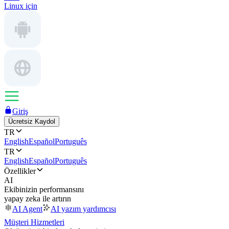
Linux için
Giriş
Ücretsiz Kaydol
TR
English
Español
Português
TR
English
Español
Português
Özellikler
AI
Ekibinizin performansını
yapay zeka ile artırın
AI Agent
AI yazım yardımcısı
Müşteri Hizmetleri