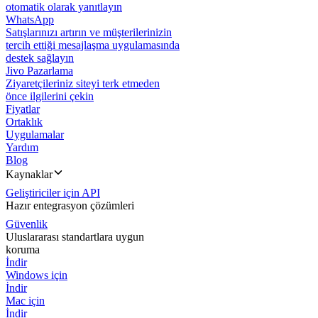
otomatik olarak yanıtlayın
WhatsApp
Satışlarınızı artırın ve müşterilerinizin
tercih ettiği mesajlaşma uygulamasında
destek sağlayın
Jivo Pazarlama
Ziyaretçileriniz siteyi terk etmeden
önce ilgilerini çekin
Fiyatlar
Ortaklık
Uygulamalar
Yardım
Blog
Kaynaklar
Geliştiriciler için API
Hazır entegrasyon çözümleri
Güvenlik
Uluslararası standartlara uygun
koruma
İndir
Windows için
İndir
Mac için
İndir