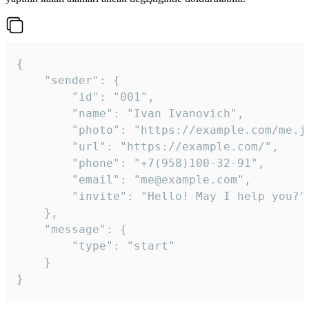
{

	"sender": {

		"id": "001",

		"name": "Ivan Ivanovich",

		"photo": "https://example.com/me.jpg",

		"url": "https://example.com/",

		"phone": "+7(958)100-32-91",

		"email": "me@example.com",

		"invite": "Hello! May I help you?"

	},

	"message": {

		"type": "start"

	}

}