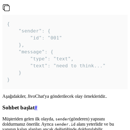
{

	"sender": {

		"id": "001"

	},

	"message": {

		"type": "text",

		"text": "need to think..."

	}

Aşağıdakiler, JivoChat'ya gönderilecek olay örnekleridir..
Sohbet başlat
#
Müşteriden gelen ilk olayda,
(gönderen) yapısını
sender
doldurmanız önerilir. Ayrıca
alanı yeterlidir ve bu
sender.id
yapının kalan alanları ancak değiştiğinde doldurulabilir.