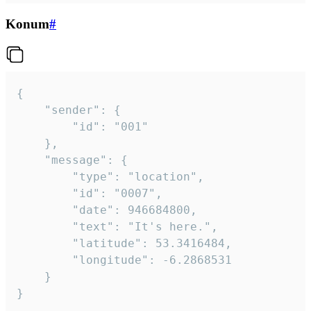
Konum
#
{

	"sender": {

		"id": "001"

	},

	"message": {

		"type": "location",

		"id": "0007",

		"date": 946684800,

		"text": "It's here.",

		"latitude": 53.3416484,

		"longitude": -6.2868531

	}

}