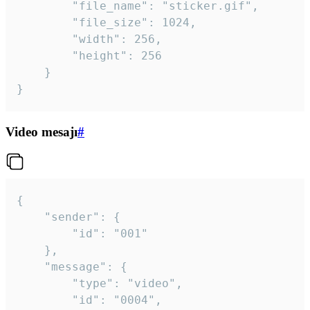
		"file_name": "sticker.gif",

		"file_size": 1024,

		"width": 256,

		"height": 256

	}

}
Video mesajı
#
{

	"sender": {

		"id": "001"

	},

	"message": {

		"type": "video",

		"id": "0004",
