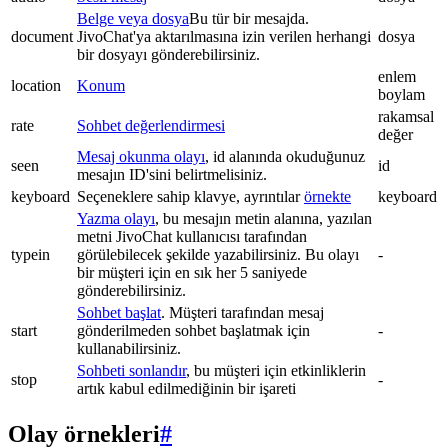
Belge veya dosya
Bu tür bir mesajda.
document
JivoChat'ya aktarılmasına izin verilen herhangi
dosya
bir dosyayı gönderebilirsiniz.
enlem
location
Konum
boylam
rakamsal
rate
Sohbet değerlendirmesi
değer
Mesaj okunma olayı
, id alanında okuduğunuz
seen
id
mesajın ID'sini belirtmelisiniz.
keyboard
Seçeneklere sahip klavye, ayrıntılar
örnekte
keyboard
Yazma olayı
, bu mesajın metin alanına, yazılan
metni JivoChat kullanıcısı tarafından
typein
görülebilecek şekilde yazabilirsiniz. Bu olayı
-
bir müşteri için en sık her 5 saniyede
gönderebilirsiniz.
Sohbet başlat
. Müşteri tarafından mesaj
start
gönderilmeden sohbet başlatmak için
-
kullanabilirsiniz.
Sohbeti sonlandır
, bu müşteri için etkinliklerin
stop
-
artık kabul edilmediğinin bir işareti
Olay örnekleri
#