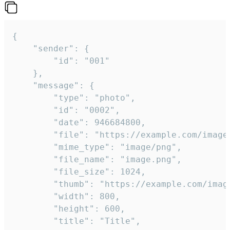
{

	"sender": {

		"id": "001"

	},

	"message": {

		"type": "photo",

		"id": "0002",

		"date": 946684800,

		"file": "https://example.com/image.png",

		"mime_type": "image/png",

		"file_name": "image.png",

		"file_size": 1024,

		"thumb": "https://example.com/image_thumb.png",

		"width": 800,

		"height": 600,

		"title": "Title",
