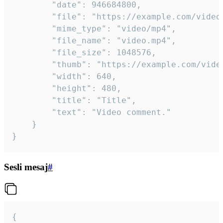
		"date": 946684800,

		"file": "https://example.com/video.mp4",

		"mime_type": "video/mp4",

		"file_name": "video.mp4",

		"file_size": 1048576,

		"thumb": "https://example.com/video_thumb.png",

		"width": 640,

		"height": 480,

		"title": "Title",

		"text": "Video comment."

	}

}
Sesli mesaj
#
{
