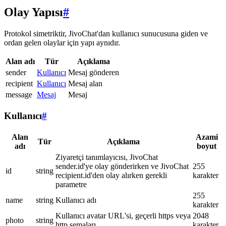
Olay Yapısı
#
Protokol simetriktir, JivoChat'dan kullanıcı sunucusuna giden ve
ordan gelen olaylar için yapı aynıdır.
Alan adı
Tür
Açıklama
sender
Kullanıcı
Mesaj gönderen
recipient
Kullanıcı
Mesaj alan
message
Mesaj
Mesaj
Kullanıcı
#
Alan
Azami
Tür
Açıklama
adı
boyut
Ziyaretçi tanımlayıcısı, JivoChat
sender.id'ye olay gönderirken ve JivoChat
255
id
string
recipient.id'den olay alırken gerekli
karakter
parametre
255
name
string
Kullanıcı adı
karakter
Kullanıcı avatar URL'si, geçerli https veya
2048
photo
string
http şemaları
karakter