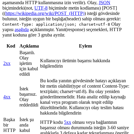
aşamasında HTTP kullanmasına izin verilir). Olay,
JSON
biçimindeki(not,
UTF-8
biçiminde metin kodlaması) [POST]
((
https://wikipedia.org/wiki/POST_(HTTP)
) isteği gövdesinde
bulunur, isteğin uygun bir başlığa(header) sahip olması gerekir:
Olay
Content-Type: application/json; charset=utf-8
yapısı
aşağıda
açıklanmıştır. Yanıt(response) seçenekleri, HTTP
yanıt koduna göre 3 gruba ayrılır.
Kod
Açıklama
Eylem
Başarılı.
Olay
Kullanıcıyı iletimin başarısı hakkında
2xx
işletim
bilgilendirin
için kabul
edildi
Bu kodla yanıtın gövdesinde hatayı açıklayan
bir metin olabilir(type of content Content-Type:
İstek
text/plain; charset=utf-8). Bu olay yeniden
başarısız.
4xx
gönderilmemelidir. Hata analiz edilip kaynağı
Olay
kanal veya program olarak tespit edilip
reddedildi
düzeltilmelidir. Kullanıcıyı olay teslim hatası
hakkında bilgilendirin
Başka
İstek şu
HTTP kodu
5xx
olması veya bağlantının
bir
anda
başarısız olması durumunda isteğin 3-60 saniye
HTTP
kabul
aralıklarla 3 defaya kadar tekrarlanması önerilir.