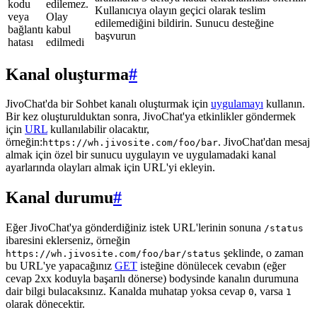
kodu
edilemez.
Kullanıcıya olayın geçici olarak teslim
veya
Olay
edilemediğini bildirin. Sunucu desteğine
bağlantı
kabul
başvurun
hatası
edilmedi
Kanal oluşturma
#
JivoChat'da bir Sohbet kanalı oluşturmak için
uygulamayı
kullanın.
Bir kez oluşturulduktan sonra, JivoChat'ya etkinlikler göndermek
için
URL
kullanılabilir olacaktır,
örneğin:
. JivoChat'dan mesaj
https://wh.jivosite.com/foo/bar
almak için özel bir sunucu uygulayın ve uygulamadaki kanal
ayarlarında olayları almak için URL'yi ekleyin.
Kanal durumu
#
Eğer JivoChat'ya gönderdiğiniz istek URL'lerinin sonuna
/status
ibaresini eklerseniz, örneğin
şeklinde, o zaman
https://wh.jivosite.com/foo/bar/status
bu URL'ye yapacağınız
GET
isteğine dönülecek cevabın (eğer
cevap 2xx koduyla başarılı dönerse) bodysinde kanalın durumuna
dair bilgi bulacaksınız. Kanalda muhatap yoksa cevap
, varsa
0
1
olarak dönecektir.