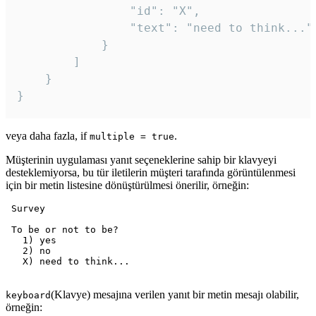
				"id": "X",

				"text": "need to think..."

			}

		]

	}

veya daha fazla, if
.
multiple = true
Müşterinin uygulaması yanıt seçeneklerine sahip bir klavyeyi
desteklemiyorsa, bu tür iletilerin müşteri tarafında görüntülenmesi
için bir metin listesine dönüştürülmesi önerilir, örneğin:
 Survey

 To be or not to be?

   1) yes

   2) no

   X) need to think...

(Klavye) mesajına verilen yanıt bir metin mesajı olabilir,
keyboard
örneğin: