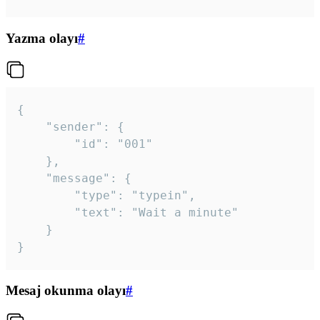
Yazma olayı
#
{

	"sender": {

		"id": "001"

	},

	"message": {

		"type": "typein",

		"text": "Wait a minute"

	}

}
Mesaj okunma olayı
#