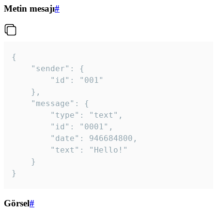
Metin mesajı
#
{

	"sender": {

		"id": "001"

	},

	"message": {

		"type": "text",

		"id": "0001",

		"date": 946684800,

		"text": "Hello!"

	}

}
Görsel
#