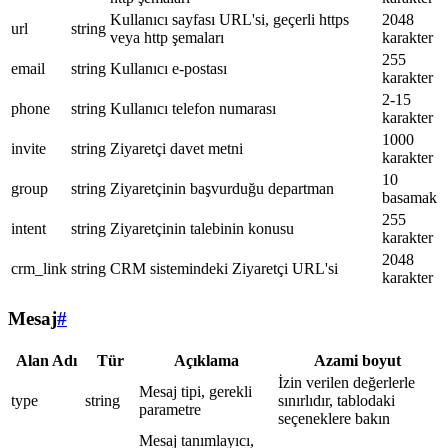
Kullanıcı sayfası URL'si, geçerli https
2048
url
string
veya http şemaları
karakter
255
email
string
Kullanıcı e-postası
karakter
2-15
phone
string
Kullanıcı telefon numarası
karakter
1000
invite
string
Ziyaretçi davet metni
karakter
10
group
string
Ziyaretçinin başvurduğu departman
basamak
255
intent
string
Ziyaretçinin talebinin konusu
karakter
2048
crm_link
string
CRM sistemindeki Ziyaretçi URL'si
karakter
Mesaj
#
Alan Adı
Tür
Açıklama
Azami boyut
İzin verilen değerlerle
Mesaj tipi, gerekli
type
string
sınırlıdır, tablodaki
parametre
seçeneklere bakın
Mesaj tanımlayıcı,