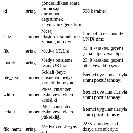
gönderildikten sonra
bir mesajın
id
string
500 karakter
durumunu
değiştirmek
istiyorsanız gereklidir
Mesaj
Limited to reasonable
date
number
oluşturma/gönderme
UNIX time
zamanı, tamsayı
2048 karakter, geçerli
file
string
Medya URL'si
şema https veya http
Medya önizleme
2048 karakter, geçerli
thumb
string
resmi URL'si
https veya http şeması
Sekizli (bayt)
İstemci uygulamalarıyla
file_size
number
cinsinden medya
sınırlı pozitif tamsayı
verilerinin boyutu
Piksel cinsinden
İstemci uygulamalarıyla
width
number
resim veya video
sınırlı pozitif tamsayı
genişliği
Piksel cinsinden
İstemci uygulamalarıyla
height
number
resim veya video
sınırlı pozitif tamsayı
yüksekliği
2255 karakter, eski
Medya veri dosyası
file_name
string
dosya sistemleriyle
adı