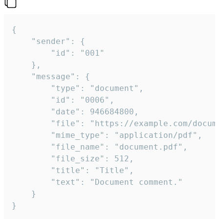
{

	"sender": {

		"id": "001"

	},

	"message": {

		"type": "document",

		"id": "0006",

		"date": 946684800,

		"file": "https://example.com/document.pdf",

		"mime_type": "application/pdf",

		"file_name": "document.pdf",

		"file_size": 512,

		"title": "Title",

		"text": "Document comment."

	}

}