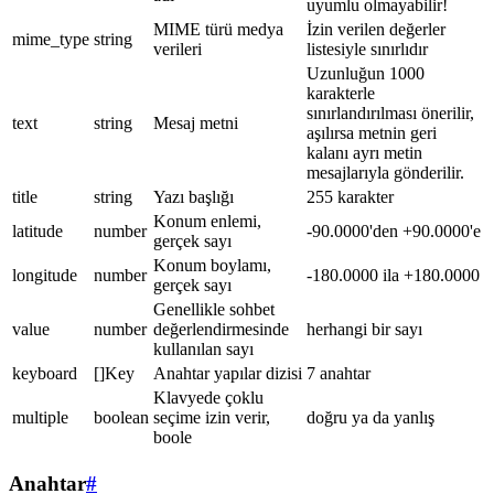
uyumlu olmayabilir!
MIME türü medya
İzin verilen değerler
mime_type
string
verileri
listesiyle sınırlıdır
Uzunluğun 1000
karakterle
sınırlandırılması önerilir,
text
string
Mesaj metni
aşılırsa metnin geri
kalanı ayrı metin
mesajlarıyla gönderilir.
title
string
Yazı başlığı
255 karakter
Konum enlemi,
latitude
number
-90.0000'den +90.0000'e
gerçek sayı
Konum boylamı,
longitude
number
-180.0000 ila +180.0000
gerçek sayı
Genellikle sohbet
value
number
değerlendirmesinde
herhangi bir sayı
kullanılan sayı
keyboard
[]Key
Anahtar yapılar dizisi
7 anahtar
Klavyede çoklu
multiple
boolean
seçime izin verir,
doğru ya da yanlış
boole
Anahtar
#