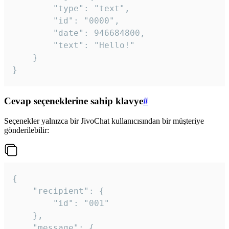
		"type": "text",

		"id": "0000",

		"date": 946684800,

		"text": "Hello!"

	}

}
Cevap seçeneklerine sahip klavye
#
Seçenekler yalnızca bir JivoChat kullanıcısından bir müşteriye
gönderilebilir:
{

	"recipient": {

		"id": "001"

	},

	"message": {
