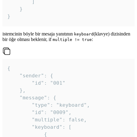
		]

	}

}
istemcinin böyle bir mesaja yanıtının
(klavye) dizisinden
keyboard
bir öğe olması beklenir, if
:
multiple != true
{

	"sender": {

		"id": "001"

	},

	"message": {

		"type": "keyboard",

		"id": "0009",

		"multiple": false,

		"keyboard": [

			{
