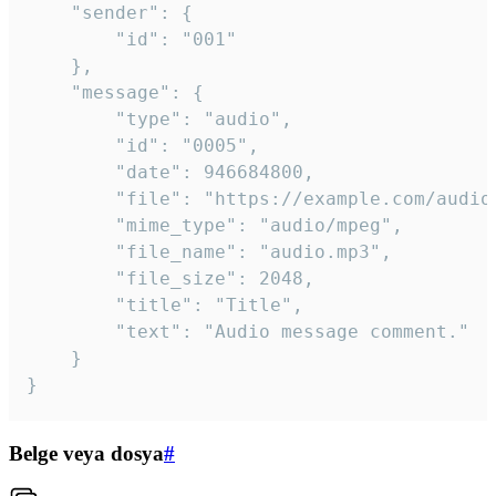
	"sender": {

		"id": "001"

	},

	"message": {

		"type": "audio",

		"id": "0005",

		"date": 946684800,

		"file": "https://example.com/audio.mp3",

		"mime_type": "audio/mpeg",

		"file_name": "audio.mp3",

		"file_size": 2048,

		"title": "Title",

		"text": "Audio message comment."

	}

}
Belge veya dosya
#