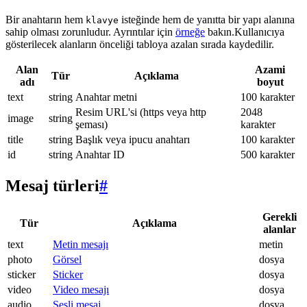
Bir anahtarın hem
isteğinde hem de yanıtta bir yapı alanına
klavye
sahip olması zorunludur. Ayrıntılar için
örneğe
bakın.Kullanıcıya
gösterilecek alanların önceliği tabloya azalan sırada kaydedilir.
Alan
Azami
Tür
Açıklama
adı
boyut
text
string
Anahtar metni
100 karakter
Resim URL'si (https veya http
2048
image
string
şeması)
karakter
title
string
Başlık veya ipucu anahtarı
100 karakter
id
string
Anahtar ID
500 karakter
Mesaj türleri
#
Gerekli
Tür
Açıklama
alanlar
text
Metin mesajı
metin
photo
Görsel
dosya
sticker
Sticker
dosya
video
Video mesajı
dosya
audio
Sesli mesaj
dosya