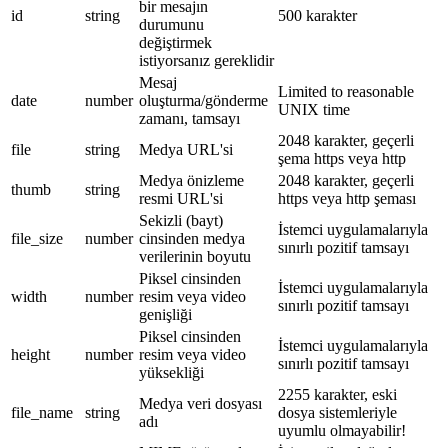
bir mesajın
id
string
500 karakter
durumunu
değiştirmek
istiyorsanız gereklidir
Mesaj
Limited to reasonable
date
number
oluşturma/gönderme
UNIX time
zamanı, tamsayı
2048 karakter, geçerli
file
string
Medya URL'si
şema https veya http
Medya önizleme
2048 karakter, geçerli
thumb
string
resmi URL'si
https veya http şeması
Sekizli (bayt)
İstemci uygulamalarıyla
file_size
number
cinsinden medya
sınırlı pozitif tamsayı
verilerinin boyutu
Piksel cinsinden
İstemci uygulamalarıyla
width
number
resim veya video
sınırlı pozitif tamsayı
genişliği
Piksel cinsinden
İstemci uygulamalarıyla
height
number
resim veya video
sınırlı pozitif tamsayı
yüksekliği
2255 karakter, eski
Medya veri dosyası
file_name
string
dosya sistemleriyle
adı
uyumlu olmayabilir!