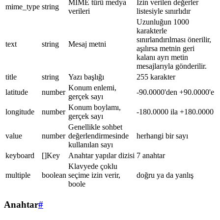
MIME türü medya
İzin verilen değerler
mime_type
string
verileri
listesiyle sınırlıdır
Uzunluğun 1000
karakterle
sınırlandırılması önerilir,
text
string
Mesaj metni
aşılırsa metnin geri
kalanı ayrı metin
mesajlarıyla gönderilir.
title
string
Yazı başlığı
255 karakter
Konum enlemi,
latitude
number
-90.0000'den +90.0000'e
gerçek sayı
Konum boylamı,
longitude
number
-180.0000 ila +180.0000
gerçek sayı
Genellikle sohbet
value
number
değerlendirmesinde
herhangi bir sayı
kullanılan sayı
keyboard
[]Key
Anahtar yapılar dizisi
7 anahtar
Klavyede çoklu
multiple
boolean
seçime izin verir,
doğru ya da yanlış
boole
Anahtar
#