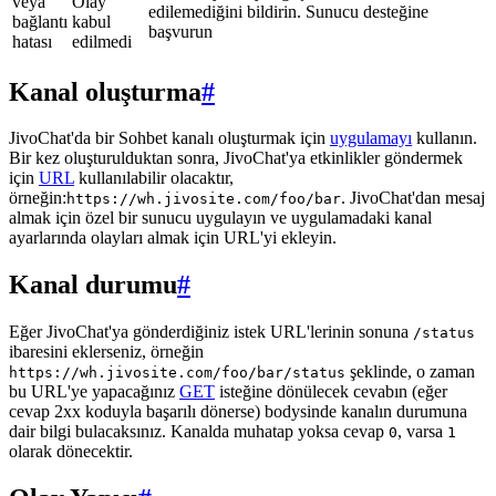
veya
Olay
edilemediğini bildirin. Sunucu desteğine
bağlantı
kabul
başvurun
hatası
edilmedi
Kanal oluşturma
#
JivoChat'da bir Sohbet kanalı oluşturmak için
uygulamayı
kullanın.
Bir kez oluşturulduktan sonra, JivoChat'ya etkinlikler göndermek
için
URL
kullanılabilir olacaktır,
örneğin:
. JivoChat'dan mesaj
https://wh.jivosite.com/foo/bar
almak için özel bir sunucu uygulayın ve uygulamadaki kanal
ayarlarında olayları almak için URL'yi ekleyin.
Kanal durumu
#
Eğer JivoChat'ya gönderdiğiniz istek URL'lerinin sonuna
/status
ibaresini eklerseniz, örneğin
şeklinde, o zaman
https://wh.jivosite.com/foo/bar/status
bu URL'ye yapacağınız
GET
isteğine dönülecek cevabın (eğer
cevap 2xx koduyla başarılı dönerse) bodysinde kanalın durumuna
dair bilgi bulacaksınız. Kanalda muhatap yoksa cevap
, varsa
0
1
olarak dönecektir.