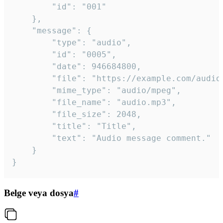
		"id": "001"

	},

	"message": {

		"type": "audio",

		"id": "0005",

		"date": 946684800,

		"file": "https://example.com/audio.mp3",

		"mime_type": "audio/mpeg",

		"file_name": "audio.mp3",

		"file_size": 2048,

		"title": "Title",

		"text": "Audio message comment."

	}

}
Belge veya dosya
#