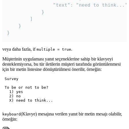
				"text": "need to think..."

			}

		]

	}

veya daha fazla, if
.
multiple = true
Müşterinin uygulaması yanıt seçeneklerine sahip bir klavyeyi
desteklemiyorsa, bu tür iletilerin müşteri tarafında görüntülenmesi
için bir metin listesine dönüştürülmesi önerilir, örneğin:
 Survey

 To be or not to be?

   1) yes

   2) no

   X) need to think...

(Klavye) mesajına verilen yanıt bir metin mesajı olabilir,
keyboard
örneğin: