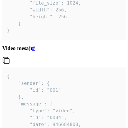
		"file_size": 1024,

		"width": 256,

		"height": 256

	}

}
Video mesajı
#
{

	"sender": {

		"id": "001"

	},

	"message": {

		"type": "video",

		"id": "0004",

		"date": 946684800,
