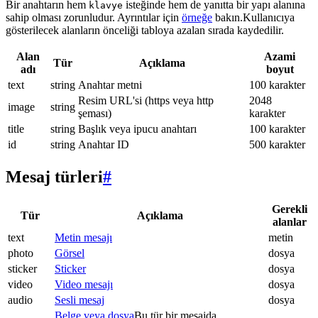
Bir anahtarın hem
isteğinde hem de yanıtta bir yapı alanına
klavye
sahip olması zorunludur. Ayrıntılar için
örneğe
bakın.Kullanıcıya
gösterilecek alanların önceliği tabloya azalan sırada kaydedilir.
Alan
Azami
Tür
Açıklama
adı
boyut
text
string
Anahtar metni
100 karakter
Resim URL'si (https veya http
2048
image
string
şeması)
karakter
title
string
Başlık veya ipucu anahtarı
100 karakter
id
string
Anahtar ID
500 karakter
Mesaj türleri
#
Gerekli
Tür
Açıklama
alanlar
text
Metin mesajı
metin
photo
Görsel
dosya
sticker
Sticker
dosya
video
Video mesajı
dosya
audio
Sesli mesaj
dosya
Belge veya dosya
Bu tür bir mesajda.