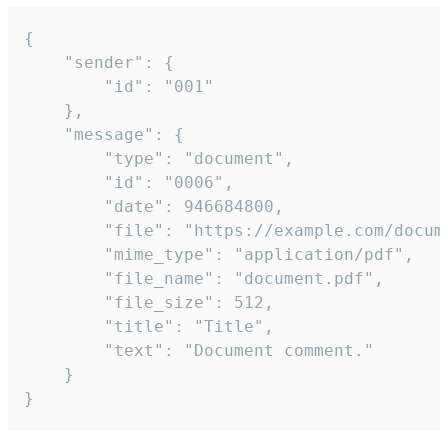
{

	"sender": {

		"id": "001"

	},

	"message": {

		"type": "document",

		"id": "0006",

		"date": 946684800,

		"file": "https://example.com/document.pdf",

		"mime_type": "application/pdf",

		"file_name": "document.pdf",

		"file_size": 512,

		"title": "Title",

		"text": "Document comment."

	}

}