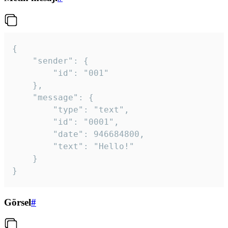
{

	"sender": {

		"id": "001"

	},

	"message": {

		"type": "text",

		"id": "0001",

		"date": 946684800,

		"text": "Hello!"

	}

}
Görsel
#