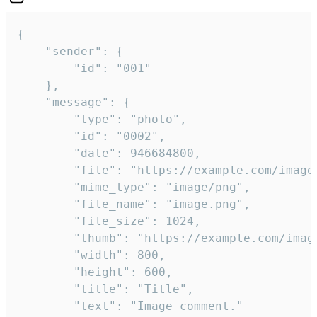
{

	"sender": {

		"id": "001"

	},

	"message": {

		"type": "photo",

		"id": "0002",

		"date": 946684800,

		"file": "https://example.com/image.png",

		"mime_type": "image/png",

		"file_name": "image.png",

		"file_size": 1024,

		"thumb": "https://example.com/image_thumb.png",

		"width": 800,

		"height": 600,

		"title": "Title",

		"text": "Image comment."
