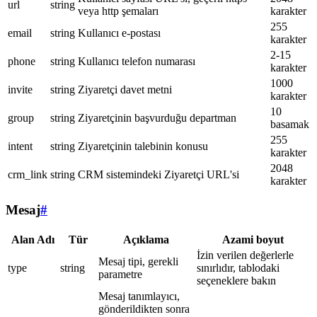
url
string
veya http şemaları
karakter
255
email
string
Kullanıcı e-postası
karakter
2-15
phone
string
Kullanıcı telefon numarası
karakter
1000
invite
string
Ziyaretçi davet metni
karakter
10
group
string
Ziyaretçinin başvurduğu departman
basamak
255
intent
string
Ziyaretçinin talebinin konusu
karakter
2048
crm_link
string
CRM sistemindeki Ziyaretçi URL'si
karakter
Mesaj
#
Alan Adı
Tür
Açıklama
Azami boyut
İzin verilen değerlerle
Mesaj tipi, gerekli
type
string
sınırlıdır, tablodaki
parametre
seçeneklere bakın
Mesaj tanımlayıcı,
gönderildikten sonra