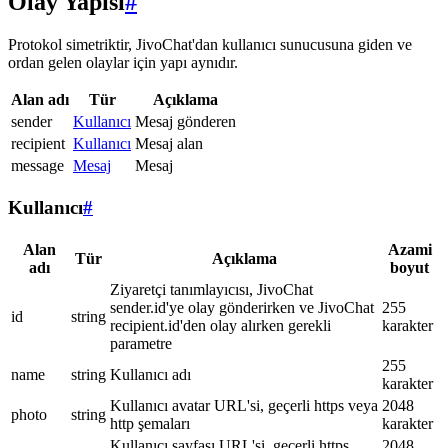
Olay Yapısı
#
Protokol simetriktir, JivoChat'dan kullanıcı sunucusuna giden ve
ordan gelen olaylar için yapı aynıdır.
Alan adı
Tür
Açıklama
sender
Kullanıcı
Mesaj gönderen
recipient
Kullanıcı
Mesaj alan
message
Mesaj
Mesaj
Kullanıcı
#
Alan
Azami
Tür
Açıklama
adı
boyut
Ziyaretçi tanımlayıcısı, JivoChat
sender.id'ye olay gönderirken ve JivoChat
255
id
string
recipient.id'den olay alırken gerekli
karakter
parametre
255
name
string
Kullanıcı adı
karakter
Kullanıcı avatar URL'si, geçerli https veya
2048
photo
string
http şemaları
karakter
Kullanıcı sayfası URL'si, geçerli https
2048