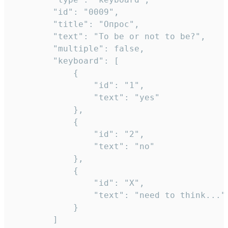
		"id": "0009",

		"title": "Опрос",

		"text": "To be or not to be?",

		"multiple": false,

		"keyboard": [

			{

				"id": "1",

				"text": "yes"

			},

			{

				"id": "2",

				"text": "no"

			},

			{

				"id": "X",

				"text": "need to think..."

			}

		]
