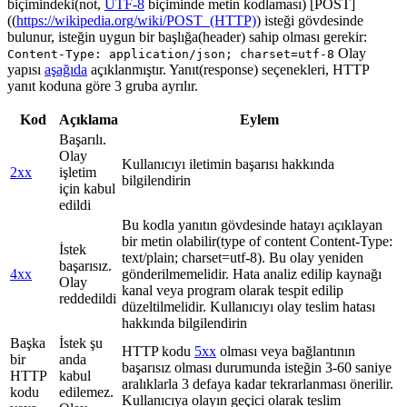
biçimindeki(not,
UTF-8
biçiminde metin kodlaması) [POST]
((
https://wikipedia.org/wiki/POST_(HTTP)
) isteği gövdesinde
bulunur, isteğin uygun bir başlığa(header) sahip olması gerekir:
Olay
Content-Type: application/json; charset=utf-8
yapısı
aşağıda
açıklanmıştır. Yanıt(response) seçenekleri, HTTP
yanıt koduna göre 3 gruba ayrılır.
Kod
Açıklama
Eylem
Başarılı.
Olay
Kullanıcıyı iletimin başarısı hakkında
2xx
işletim
bilgilendirin
için kabul
edildi
Bu kodla yanıtın gövdesinde hatayı açıklayan
bir metin olabilir(type of content Content-Type:
İstek
text/plain; charset=utf-8). Bu olay yeniden
başarısız.
4xx
gönderilmemelidir. Hata analiz edilip kaynağı
Olay
kanal veya program olarak tespit edilip
reddedildi
düzeltilmelidir. Kullanıcıyı olay teslim hatası
hakkında bilgilendirin
Başka
İstek şu
HTTP kodu
5xx
olması veya bağlantının
bir
anda
başarısız olması durumunda isteğin 3-60 saniye
HTTP
kabul
aralıklarla 3 defaya kadar tekrarlanması önerilir.
kodu
edilemez.
Kullanıcıya olayın geçici olarak teslim