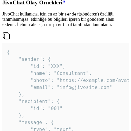
JivoChat Olay Örnekleri
#
JivoChat kullanıcısı için en az bir
(gönderen) özelliği
sender
tanımlanmışsa, etkinliğe bu bilgileri içeren bir gönderen alanı
eklenir. İletinin alıcısı,
tarafından tanımlanır.
recipient.id
{

	"sender": {

		"id": "XXX",

		"name": "Consultant",

		"photo": "https://example.com/avatar.png",

		"email": "info@jivosite.com"

	},

	"recipient": {

		"id": "001"

	},

	"message": {

		"type": "text",
