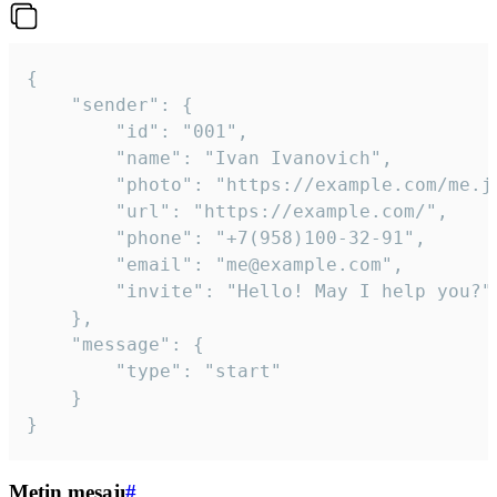
{

	"sender": {

		"id": "001",

		"name": "Ivan Ivanovich",

		"photo": "https://example.com/me.jpg",

		"url": "https://example.com/",

		"phone": "+7(958)100-32-91",

		"email": "me@example.com",

		"invite": "Hello! May I help you?"

	},

	"message": {

		"type": "start"

	}

}
Metin mesajı
#