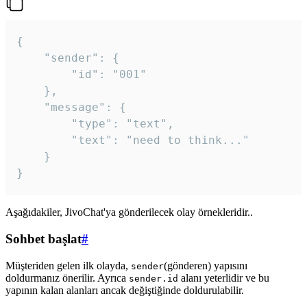
{

	"sender": {

		"id": "001"

	},

	"message": {

		"type": "text",

		"text": "need to think..."

	}

Aşağıdakiler, JivoChat'ya gönderilecek olay örnekleridir..
Sohbet başlat
#
Müşteriden gelen ilk olayda,
(gönderen) yapısını
sender
doldurmanız önerilir. Ayrıca
alanı yeterlidir ve bu
sender.id
yapının kalan alanları ancak değiştiğinde doldurulabilir.