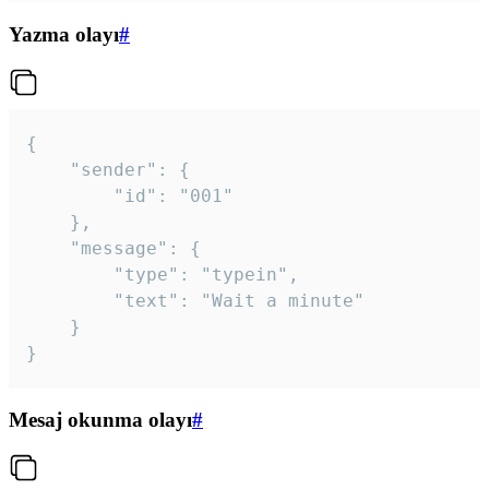
Yazma olayı
#
{

	"sender": {

		"id": "001"

	},

	"message": {

		"type": "typein",

		"text": "Wait a minute"

	}

}
Mesaj okunma olayı
#