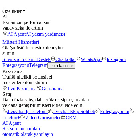
Özellikler
AI
Ekibinizin performansını
yapay zeka ile artırın
AI Agent
AI yazım yardımcısı
Müşteri Hizmetleri
Olağanüstü bir destek deneyimi
sunun
Siteniz için Canlı Destek
Chatbotlar
WhatsApp
Instagram
Entegrasyonu
Telegram
Tüm kanallar
Pazarlama
Trafiği nitelikli potansiyel
müşterilere dönüştürün
Jivo Pazarlama
Geri-arama
Satış
Daha fazla satış, daha yüksek sipariş tutarları
ve daha geniş bir müşteri kitlesi elde edin
JivoChat İş Telefonu
Jivochat Ekip Sohbeti
Entegrasyonlar
Telefon+
Video Görüşmeler
CRM
AI Agent
Sık sorulan soruları
otomatik olarak yanıtlayın