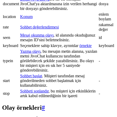
document
JivoChat'ya aktarılmasına izin verilen herhangi
dosya
bir dosyayı gönderebilirsiniz.
enlem
location
Konum
boylam
rakamsal
rate
Sohbet değerlendirmesi
değer
Mesaj okunma olayı
, id alanında okuduğunuz
seen
id
mesajın ID'sini belirtmelisiniz.
keyboard
Seçeneklere sahip klavye, ayrıntılar
örnekte
keyboard
Yazma olayı
, bu mesajın metin alanına, yazılan
metni JivoChat kullanıcısı tarafından
typein
görülebilecek şekilde yazabilirsiniz. Bu olayı
-
bir müşteri için en sık her 5 saniyede
gönderebilirsiniz.
Sohbet başlat
. Müşteri tarafından mesaj
start
gönderilmeden sohbet başlatmak için
-
kullanabilirsiniz.
Sohbeti sonlandır
, bu müşteri için etkinliklerin
stop
-
artık kabul edilmediğinin bir işareti
Olay örnekleri
#