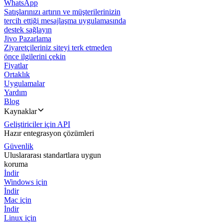
WhatsApp
Satışlarınızı artırın ve müşterilerinizin
tercih ettiği mesajlaşma uygulamasında
destek sağlayın
Jivo Pazarlama
Ziyaretçileriniz siteyi terk etmeden
önce ilgilerini çekin
Fiyatlar
Ortaklık
Uygulamalar
Yardım
Blog
Kaynaklar
Geliştiriciler için API
Hazır entegrasyon çözümleri
Güvenlik
Uluslararası standartlara uygun
koruma
İndir
Windows için
İndir
Mac için
İndir
Linux için