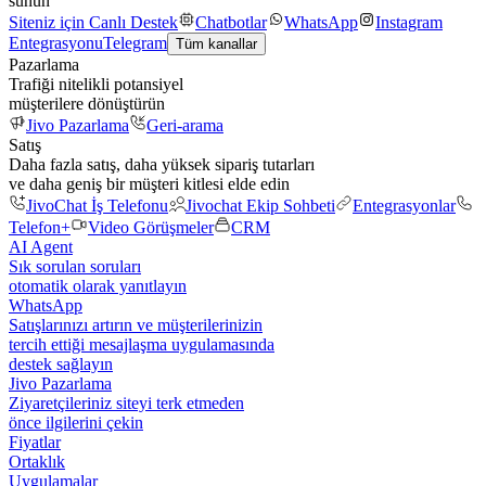
sunun
Siteniz için Canlı Destek
Chatbotlar
WhatsApp
Instagram
Entegrasyonu
Telegram
Tüm kanallar
Pazarlama
Trafiği nitelikli potansiyel
müşterilere dönüştürün
Jivo Pazarlama
Geri-arama
Satış
Daha fazla satış, daha yüksek sipariş tutarları
ve daha geniş bir müşteri kitlesi elde edin
JivoChat İş Telefonu
Jivochat Ekip Sohbeti
Entegrasyonlar
Telefon+
Video Görüşmeler
CRM
AI Agent
Sık sorulan soruları
otomatik olarak yanıtlayın
WhatsApp
Satışlarınızı artırın ve müşterilerinizin
tercih ettiği mesajlaşma uygulamasında
destek sağlayın
Jivo Pazarlama
Ziyaretçileriniz siteyi terk etmeden
önce ilgilerini çekin
Fiyatlar
Ortaklık
Uygulamalar