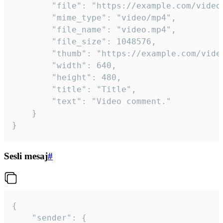
		"file": "https://example.com/video.mp4",

		"mime_type": "video/mp4",

		"file_name": "video.mp4",

		"file_size": 1048576,

		"thumb": "https://example.com/video_thumb.png",

		"width": 640,

		"height": 480,

		"title": "Title",

		"text": "Video comment."

	}

}
Sesli mesaj
#
{

	"sender": {
