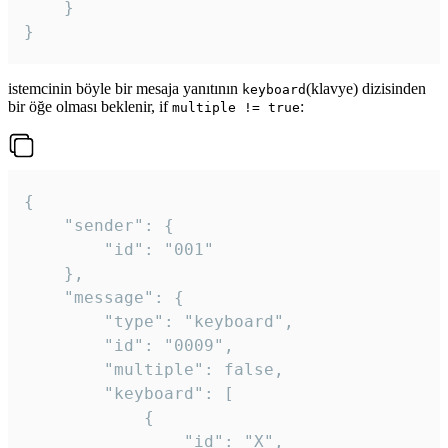
	}

}
istemcinin böyle bir mesaja yanıtının
(klavye) dizisinden
keyboard
bir öğe olması beklenir, if
:
multiple != true
{

	"sender": {

		"id": "001"

	},

	"message": {

		"type": "keyboard",

		"id": "0009",

		"multiple": false,

		"keyboard": [

			{

				"id": "X",
