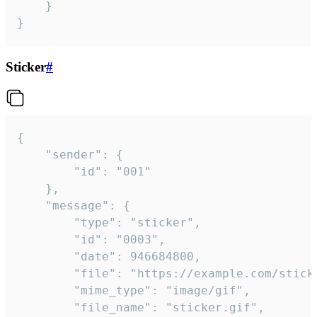
	}

}
Sticker
#
{

	"sender": {

		"id": "001"

	},

	"message": {

		"type": "sticker",

		"id": "0003",

		"date": 946684800,

		"file": "https://example.com/sticker.gif",

		"mime_type": "image/gif",

		"file_name": "sticker.gif",
