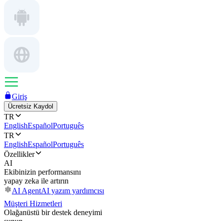
Giriş
Ücretsiz Kaydol
TR
English
Español
Português
TR
English
Español
Português
Özellikler
AI
Ekibinizin performansını
yapay zeka ile artırın
AI Agent
AI yazım yardımcısı
Müşteri Hizmetleri
Olağanüstü bir destek deneyimi