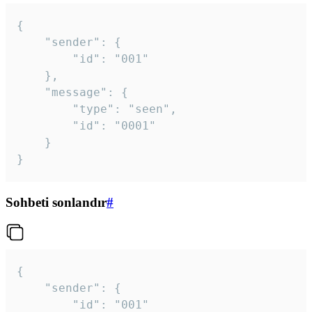
{

	"sender": {

		"id": "001"

	},

	"message": {

		"type": "seen",

		"id": "0001"

	}

}
Sohbeti sonlandır
#
{

	"sender": {

		"id": "001"
