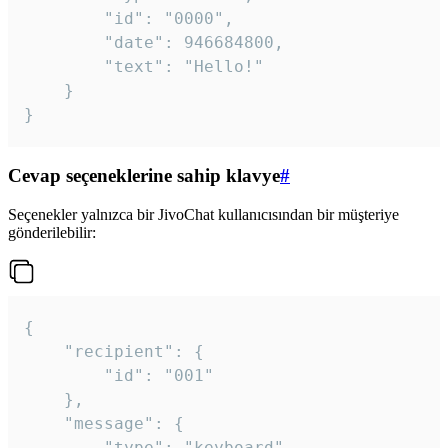
		"id": "0000",

		"date": 946684800,

		"text": "Hello!"

	}

}
Cevap seçeneklerine sahip klavye
#
Seçenekler yalnızca bir JivoChat kullanıcısından bir müşteriye
gönderilebilir:
{

	"recipient": {

		"id": "001"

	},

	"message": {

		"type": "keyboard",
