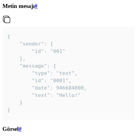
Metin mesajı
#
{

	"sender": {

		"id": "001"

	},

	"message": {

		"type": "text",

		"id": "0001",

		"date": 946684800,

		"text": "Hello!"

	}

}
Görsel
#