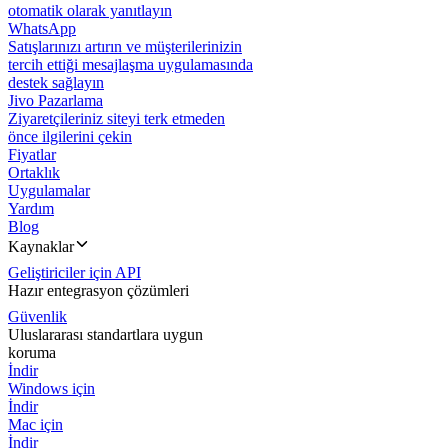
otomatik olarak yanıtlayın
WhatsApp
Satışlarınızı artırın ve müşterilerinizin
tercih ettiği mesajlaşma uygulamasında
destek sağlayın
Jivo Pazarlama
Ziyaretçileriniz siteyi terk etmeden
önce ilgilerini çekin
Fiyatlar
Ortaklık
Uygulamalar
Yardım
Blog
Kaynaklar
Geliştiriciler için API
Hazır entegrasyon çözümleri
Güvenlik
Uluslararası standartlara uygun
koruma
İndir
Windows için
İndir
Mac için
İndir