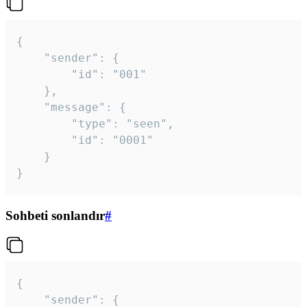
{

	"sender": {

		"id": "001"

	},

	"message": {

		"type": "seen",

		"id": "0001"

	}

}
Sohbeti sonlandır
#
{

	"sender": {
