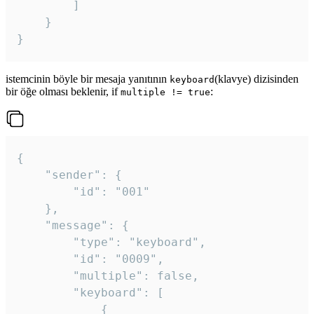
		]

	}

}
istemcinin böyle bir mesaja yanıtının
(klavye) dizisinden
keyboard
bir öğe olması beklenir, if
:
multiple != true
{

	"sender": {

		"id": "001"

	},

	"message": {

		"type": "keyboard",

		"id": "0009",

		"multiple": false,

		"keyboard": [

			{
