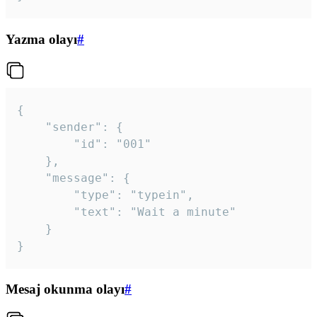
Yazma olayı
#
{

	"sender": {

		"id": "001"

	},

	"message": {

		"type": "typein",

		"text": "Wait a minute"

	}

}
Mesaj okunma olayı
#