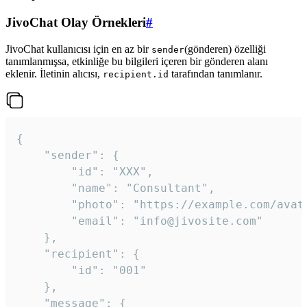
JivoChat Olay Örnekleri
#
JivoChat kullanıcısı için en az bir
(gönderen) özelliği
sender
tanımlanmışsa, etkinliğe bu bilgileri içeren bir gönderen alanı
eklenir. İletinin alıcısı,
tarafından tanımlanır.
recipient.id
{

	"sender": {

		"id": "XXX",

		"name": "Consultant",

		"photo": "https://example.com/avatar.png",

		"email": "info@jivosite.com"

	},

	"recipient": {

		"id": "001"

	},

	"message": {
