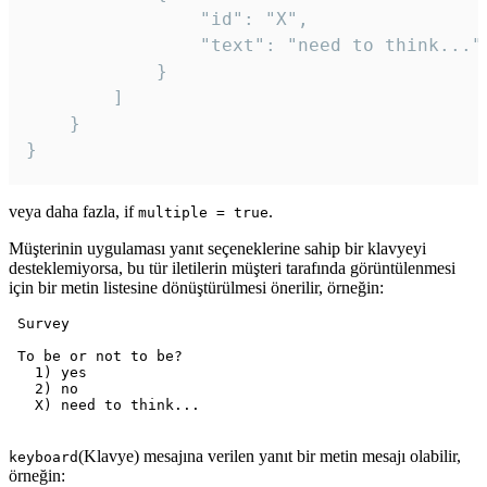
				"id": "X",

				"text": "need to think..."

			}

		]

	}

veya daha fazla, if
.
multiple = true
Müşterinin uygulaması yanıt seçeneklerine sahip bir klavyeyi
desteklemiyorsa, bu tür iletilerin müşteri tarafında görüntülenmesi
için bir metin listesine dönüştürülmesi önerilir, örneğin:
 Survey

 To be or not to be?

   1) yes

   2) no

   X) need to think...

(Klavye) mesajına verilen yanıt bir metin mesajı olabilir,
keyboard
örneğin: