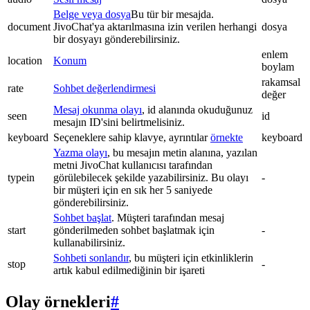
Belge veya dosya
Bu tür bir mesajda.
document
JivoChat'ya aktarılmasına izin verilen herhangi
dosya
bir dosyayı gönderebilirsiniz.
enlem
location
Konum
boylam
rakamsal
rate
Sohbet değerlendirmesi
değer
Mesaj okunma olayı
, id alanında okuduğunuz
seen
id
mesajın ID'sini belirtmelisiniz.
keyboard
Seçeneklere sahip klavye, ayrıntılar
örnekte
keyboard
Yazma olayı
, bu mesajın metin alanına, yazılan
metni JivoChat kullanıcısı tarafından
typein
görülebilecek şekilde yazabilirsiniz. Bu olayı
-
bir müşteri için en sık her 5 saniyede
gönderebilirsiniz.
Sohbet başlat
. Müşteri tarafından mesaj
start
gönderilmeden sohbet başlatmak için
-
kullanabilirsiniz.
Sohbeti sonlandır
, bu müşteri için etkinliklerin
stop
-
artık kabul edilmediğinin bir işareti
Olay örnekleri
#