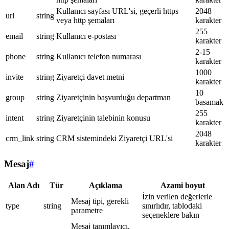
Kullanıcı sayfası URL'si, geçerli https
2048
url
string
veya http şemaları
karakter
255
email
string
Kullanıcı e-postası
karakter
2-15
phone
string
Kullanıcı telefon numarası
karakter
1000
invite
string
Ziyaretçi davet metni
karakter
10
group
string
Ziyaretçinin başvurduğu departman
basamak
255
intent
string
Ziyaretçinin talebinin konusu
karakter
2048
crm_link
string
CRM sistemindeki Ziyaretçi URL'si
karakter
Mesaj
#
Alan Adı
Tür
Açıklama
Azami boyut
İzin verilen değerlerle
Mesaj tipi, gerekli
type
string
sınırlıdır, tablodaki
parametre
seçeneklere bakın
Mesaj tanımlayıcı,