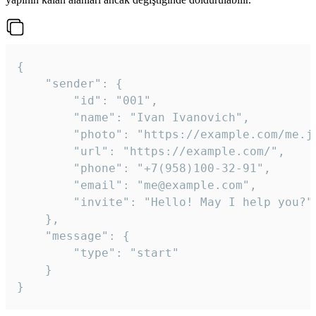
{

	"sender": {

		"id": "001",

		"name": "Ivan Ivanovich",

		"photo": "https://example.com/me.jpg",

		"url": "https://example.com/",

		"phone": "+7(958)100-32-91",

		"email": "me@example.com",

		"invite": "Hello! May I help you?"

	},

	"message": {

		"type": "start"

	}

}