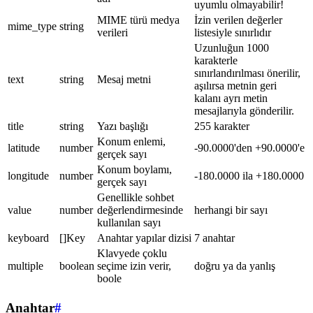
uyumlu olmayabilir!
MIME türü medya
İzin verilen değerler
mime_type
string
verileri
listesiyle sınırlıdır
Uzunluğun 1000
karakterle
sınırlandırılması önerilir,
text
string
Mesaj metni
aşılırsa metnin geri
kalanı ayrı metin
mesajlarıyla gönderilir.
title
string
Yazı başlığı
255 karakter
Konum enlemi,
latitude
number
-90.0000'den +90.0000'e
gerçek sayı
Konum boylamı,
longitude
number
-180.0000 ila +180.0000
gerçek sayı
Genellikle sohbet
value
number
değerlendirmesinde
herhangi bir sayı
kullanılan sayı
keyboard
[]Key
Anahtar yapılar dizisi
7 anahtar
Klavyede çoklu
multiple
boolean
seçime izin verir,
doğru ya da yanlış
boole
Anahtar
#