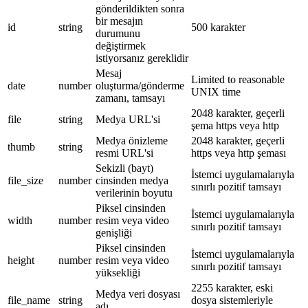
gönderildikten sonra
bir mesajın
id
string
500 karakter
durumunu
değiştirmek
istiyorsanız gereklidir
Mesaj
Limited to reasonable
date
number
oluşturma/gönderme
UNIX time
zamanı, tamsayı
2048 karakter, geçerli
file
string
Medya URL'si
şema https veya http
Medya önizleme
2048 karakter, geçerli
thumb
string
resmi URL'si
https veya http şeması
Sekizli (bayt)
İstemci uygulamalarıyla
file_size
number
cinsinden medya
sınırlı pozitif tamsayı
verilerinin boyutu
Piksel cinsinden
İstemci uygulamalarıyla
width
number
resim veya video
sınırlı pozitif tamsayı
genişliği
Piksel cinsinden
İstemci uygulamalarıyla
height
number
resim veya video
sınırlı pozitif tamsayı
yüksekliği
2255 karakter, eski
Medya veri dosyası
file_name
string
dosya sistemleriyle
adı