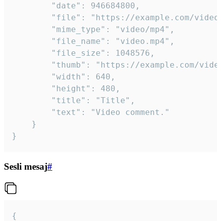
		"date": 946684800,

		"file": "https://example.com/video.mp4",

		"mime_type": "video/mp4",

		"file_name": "video.mp4",

		"file_size": 1048576,

		"thumb": "https://example.com/video_thumb.png",

		"width": 640,

		"height": 480,

		"title": "Title",

		"text": "Video comment."

	}

}
Sesli mesaj
#
{
