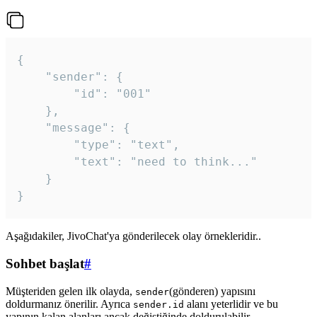
{

	"sender": {

		"id": "001"

	},

	"message": {

		"type": "text",

		"text": "need to think..."

	}

Aşağıdakiler, JivoChat'ya gönderilecek olay örnekleridir..
Sohbet başlat
#
Müşteriden gelen ilk olayda,
(gönderen) yapısını
sender
doldurmanız önerilir. Ayrıca
alanı yeterlidir ve bu
sender.id
yapının kalan alanları ancak değiştiğinde doldurulabilir.