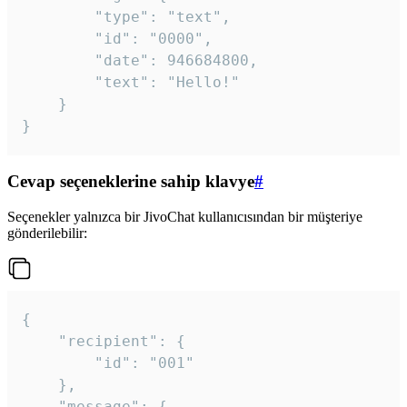
		"type": "text",

		"id": "0000",

		"date": 946684800,

		"text": "Hello!"

	}

}
Cevap seçeneklerine sahip klavye
#
Seçenekler yalnızca bir JivoChat kullanıcısından bir müşteriye
gönderilebilir:
{

	"recipient": {

		"id": "001"

	},

	"message": {
