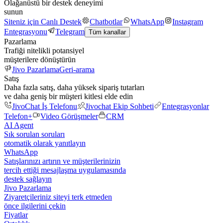
Olağanüstü bir destek deneyimi
sunun
Siteniz için Canlı Destek
Chatbotlar
WhatsApp
Instagram
Entegrasyonu
Telegram
Tüm kanallar
Pazarlama
Trafiği nitelikli potansiyel
müşterilere dönüştürün
Jivo Pazarlama
Geri-arama
Satış
Daha fazla satış, daha yüksek sipariş tutarları
ve daha geniş bir müşteri kitlesi elde edin
JivoChat İş Telefonu
Jivochat Ekip Sohbeti
Entegrasyonlar
Telefon+
Video Görüşmeler
CRM
AI Agent
Sık sorulan soruları
otomatik olarak yanıtlayın
WhatsApp
Satışlarınızı artırın ve müşterilerinizin
tercih ettiği mesajlaşma uygulamasında
destek sağlayın
Jivo Pazarlama
Ziyaretçileriniz siteyi terk etmeden
önce ilgilerini çekin
Fiyatlar