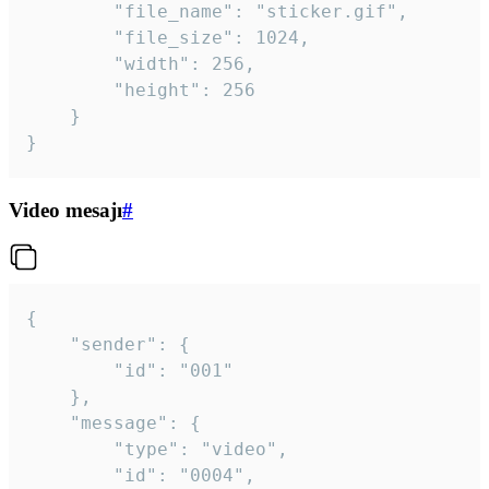
		"file_name": "sticker.gif",

		"file_size": 1024,

		"width": 256,

		"height": 256

	}

}
Video mesajı
#
{

	"sender": {

		"id": "001"

	},

	"message": {

		"type": "video",

		"id": "0004",
