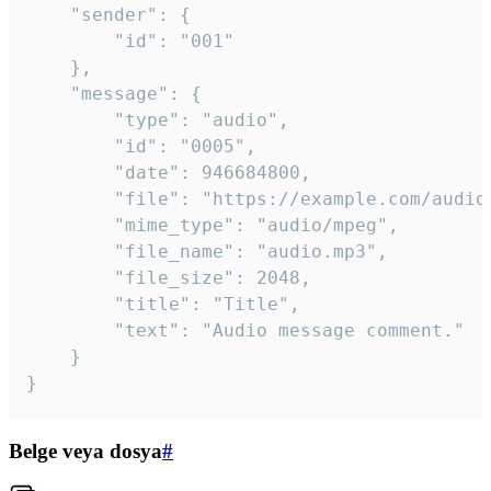
	"sender": {

		"id": "001"

	},

	"message": {

		"type": "audio",

		"id": "0005",

		"date": 946684800,

		"file": "https://example.com/audio.mp3",

		"mime_type": "audio/mpeg",

		"file_name": "audio.mp3",

		"file_size": 2048,

		"title": "Title",

		"text": "Audio message comment."

	}

}
Belge veya dosya
#