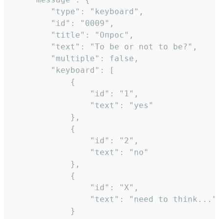
		"type": "keyboard",

		"id": "0009",

		"title": "Опрос",

		"text": "To be or not to be?",

		"multiple": false,

		"keyboard": [

			{

				"id": "1",

				"text": "yes"

			},

			{

				"id": "2",

				"text": "no"

			},

			{

				"id": "X",

				"text": "need to think..."

			}
