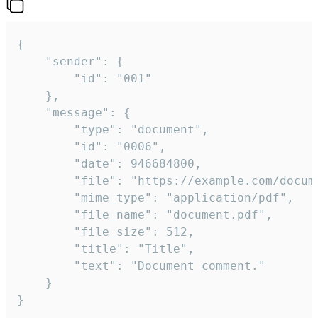
{

	"sender": {

		"id": "001"

	},

	"message": {

		"type": "document",

		"id": "0006",

		"date": 946684800,

		"file": "https://example.com/document.pdf",

		"mime_type": "application/pdf",

		"file_name": "document.pdf",

		"file_size": 512,

		"title": "Title",

		"text": "Document comment."

	}

}