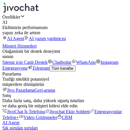
Özellikler
AI
Ekibinizin performansını
yapay zeka ile artırın
AI Agent
AI yazım yardımcısı
Müşteri Hizmetleri
Olağanüstü bir destek deneyimi
sunun
Siteniz için Canlı Destek
Chatbotlar
WhatsApp
Instagram
Entegrasyonu
Telegram
Tüm kanallar
Pazarlama
Trafiği nitelikli potansiyel
müşterilere dönüştürün
Jivo Pazarlama
Geri-arama
Satış
Daha fazla satış, daha yüksek sipariş tutarları
ve daha geniş bir müşteri kitlesi elde edin
JivoChat İş Telefonu
Jivochat Ekip Sohbeti
Entegrasyonlar
Telefon+
Video Görüşmeler
CRM
AI Agent
Sık sorulan soruları