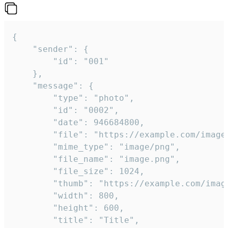
{

	"sender": {

		"id": "001"

	},

	"message": {

		"type": "photo",

		"id": "0002",

		"date": 946684800,

		"file": "https://example.com/image.png",

		"mime_type": "image/png",

		"file_name": "image.png",

		"file_size": 1024,

		"thumb": "https://example.com/image_thumb.png",

		"width": 800,

		"height": 600,

		"title": "Title",
