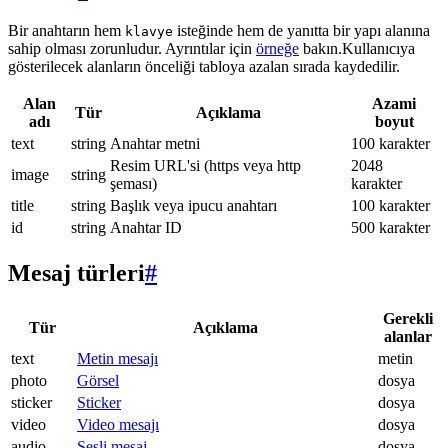
Bir anahtarın hem
isteğinde hem de yanıtta bir yapı alanına
klavye
sahip olması zorunludur. Ayrıntılar için
örneğe
bakın.Kullanıcıya
gösterilecek alanların önceliği tabloya azalan sırada kaydedilir.
Alan
Azami
Tür
Açıklama
adı
boyut
text
string
Anahtar metni
100 karakter
Resim URL'si (https veya http
2048
image
string
şeması)
karakter
title
string
Başlık veya ipucu anahtarı
100 karakter
id
string
Anahtar ID
500 karakter
Mesaj türleri
#
Gerekli
Tür
Açıklama
alanlar
text
Metin mesajı
metin
photo
Görsel
dosya
sticker
Sticker
dosya
video
Video mesajı
dosya
audio
Sesli mesaj
dosya