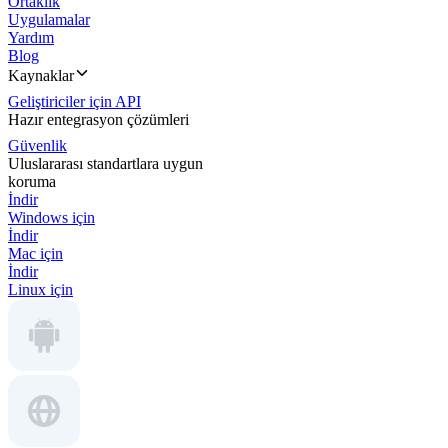
Ortaklık
Uygulamalar
Yardım
Blog
Kaynaklar
Geliştiriciler için API
Hazır entegrasyon çözümleri
Güvenlik
Uluslararası standartlara uygun
koruma
İndir
Windows için
İndir
Mac için
İndir
Linux için