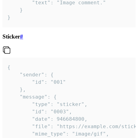
		"text": "Image comment."

	}

}
Sticker
#
{

	"sender": {

		"id": "001"

	},

	"message": {

		"type": "sticker",

		"id": "0003",

		"date": 946684800,

		"file": "https://example.com/sticker.gif",

		"mime_type": "image/gif",
