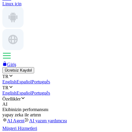
Linux için
Giriş
Ücretsiz Kaydol
TR
English
Español
Português
TR
English
Español
Português
Özellikler
AI
Ekibinizin performansını
yapay zeka ile artırın
AI Agent
AI yazım yardımcısı
Müşteri Hizmetleri