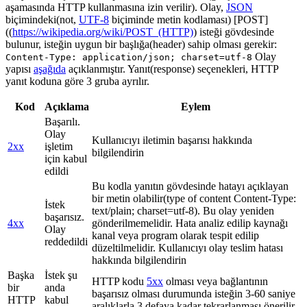
aşamasında HTTP kullanmasına izin verilir). Olay,
JSON
biçimindeki(not,
UTF-8
biçiminde metin kodlaması) [POST]
((
https://wikipedia.org/wiki/POST_(HTTP)
) isteği gövdesinde
bulunur, isteğin uygun bir başlığa(header) sahip olması gerekir:
Olay
Content-Type: application/json; charset=utf-8
yapısı
aşağıda
açıklanmıştır. Yanıt(response) seçenekleri, HTTP
yanıt koduna göre 3 gruba ayrılır.
Kod
Açıklama
Eylem
Başarılı.
Olay
Kullanıcıyı iletimin başarısı hakkında
2xx
işletim
bilgilendirin
için kabul
edildi
Bu kodla yanıtın gövdesinde hatayı açıklayan
bir metin olabilir(type of content Content-Type:
İstek
text/plain; charset=utf-8). Bu olay yeniden
başarısız.
4xx
gönderilmemelidir. Hata analiz edilip kaynağı
Olay
kanal veya program olarak tespit edilip
reddedildi
düzeltilmelidir. Kullanıcıyı olay teslim hatası
hakkında bilgilendirin
Başka
İstek şu
HTTP kodu
5xx
olması veya bağlantının
bir
anda
başarısız olması durumunda isteğin 3-60 saniye
HTTP
kabul
aralıklarla 3 defaya kadar tekrarlanması önerilir.