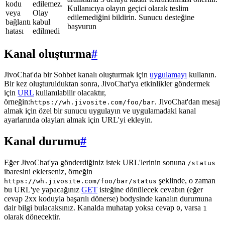
kodu
edilemez.
Kullanıcıya olayın geçici olarak teslim
veya
Olay
edilemediğini bildirin. Sunucu desteğine
bağlantı
kabul
başvurun
hatası
edilmedi
Kanal oluşturma
#
JivoChat'da bir Sohbet kanalı oluşturmak için
uygulamayı
kullanın.
Bir kez oluşturulduktan sonra, JivoChat'ya etkinlikler göndermek
için
URL
kullanılabilir olacaktır,
örneğin:
. JivoChat'dan mesaj
https://wh.jivosite.com/foo/bar
almak için özel bir sunucu uygulayın ve uygulamadaki kanal
ayarlarında olayları almak için URL'yi ekleyin.
Kanal durumu
#
Eğer JivoChat'ya gönderdiğiniz istek URL'lerinin sonuna
/status
ibaresini eklerseniz, örneğin
şeklinde, o zaman
https://wh.jivosite.com/foo/bar/status
bu URL'ye yapacağınız
GET
isteğine dönülecek cevabın (eğer
cevap 2xx koduyla başarılı dönerse) bodysinde kanalın durumuna
dair bilgi bulacaksınız. Kanalda muhatap yoksa cevap
, varsa
0
1
olarak dönecektir.