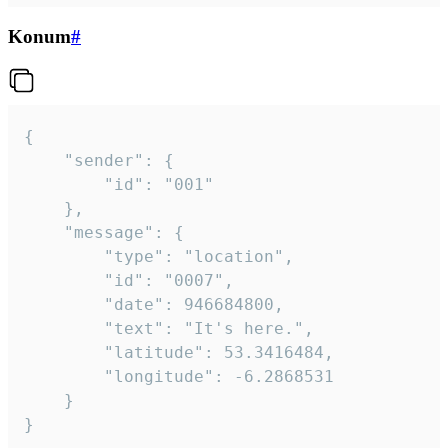
Konum
#
{

	"sender": {

		"id": "001"

	},

	"message": {

		"type": "location",

		"id": "0007",

		"date": 946684800,

		"text": "It's here.",

		"latitude": 53.3416484,

		"longitude": -6.2868531

	}

}