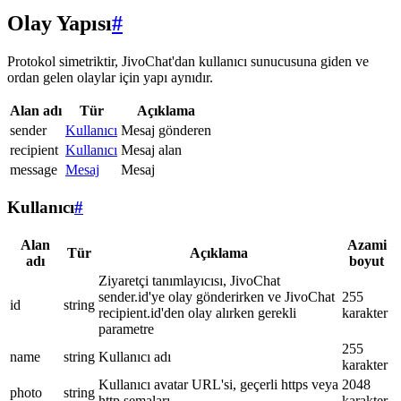
Olay Yapısı
#
Protokol simetriktir, JivoChat'dan kullanıcı sunucusuna giden ve
ordan gelen olaylar için yapı aynıdır.
Alan adı
Tür
Açıklama
sender
Kullanıcı
Mesaj gönderen
recipient
Kullanıcı
Mesaj alan
message
Mesaj
Mesaj
Kullanıcı
#
Alan
Azami
Tür
Açıklama
adı
boyut
Ziyaretçi tanımlayıcısı, JivoChat
sender.id'ye olay gönderirken ve JivoChat
255
id
string
recipient.id'den olay alırken gerekli
karakter
parametre
255
name
string
Kullanıcı adı
karakter
Kullanıcı avatar URL'si, geçerli https veya
2048
photo
string
http şemaları
karakter