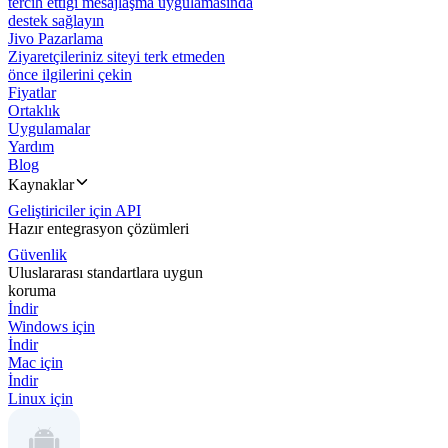
tercih ettiği mesajlaşma uygulamasında
destek sağlayın
Jivo Pazarlama
Ziyaretçileriniz siteyi terk etmeden
önce ilgilerini çekin
Fiyatlar
Ortaklık
Uygulamalar
Yardım
Blog
Kaynaklar
Geliştiriciler için API
Hazır entegrasyon çözümleri
Güvenlik
Uluslararası standartlara uygun
koruma
İndir
Windows için
İndir
Mac için
İndir
Linux için