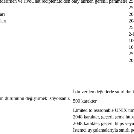
nderirken ve JivoChat recipient.id'den olay alırken gerekli parametre
25
25
arı
20
ları
20
25
2-
10
10
25
20
İzin verilen değerlerle sınırlıdır
jın durumunu değiştirmek istiyorsanız
500 karakter
Limited to reasonable UNIX ti
2048 karakter, geçerli şema http
2048 karakter, geçerli https veya
u
İstemci uygulamalarıyla sınırlı p