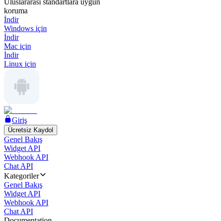
Uluslararası standartlara uygun
koruma
İndir
Windows için
İndir
Mac için
İndir
Linux için
Giriş
Ücretsiz Kaydol
Genel Bakış
Widget API
Webhook API
Chat API
Kategoriler
Genel Bakış
Widget API
Webhook API
Chat API
Documentation