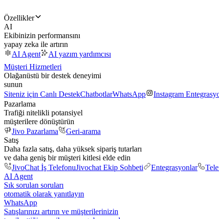
Özellikler
AI
Ekibinizin performansını
yapay zeka ile artırın
AI Agent
AI yazım yardımcısı
Müşteri Hizmetleri
Olağanüstü bir destek deneyimi
sunun
Siteniz için Canlı Destek
Chatbotlar
WhatsApp
Instagram Entegrasy
Pazarlama
Trafiği nitelikli potansiyel
müşterilere dönüştürün
Jivo Pazarlama
Geri-arama
Satış
Daha fazla satış, daha yüksek sipariş tutarları
ve daha geniş bir müşteri kitlesi elde edin
JivoChat İş Telefonu
Jivochat Ekip Sohbeti
Entegrasyonlar
Tel
AI Agent
Sık sorulan soruları
otomatik olarak yanıtlayın
WhatsApp
Satışlarınızı artırın ve müşterilerinizin