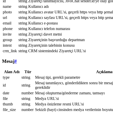
id
string
Ziyaretçi tanımlayıcısı, JivoChat sender.id'ye olay gö
name
string
Kullanıcı adı
photo
string
Kullanıcı avatar URL'si, geçerli https veya http şemal
url
string
Kullanıcı sayfası URL'si, geçerli https veya http şema
email
string
Kullanıcı e-postası
phone
string
Kullanıcı telefon numarası
invite
string
Ziyaretçi davet metni
group
string
Ziyaretçinin başvurduğu departman
intent
string
Ziyaretçinin talebinin konusu
crm_link
string
CRM sistemindeki Ziyaretçi URL'si
Mesaj
#
Alan Adı
Tür
Açıklama
type
string
Mesaj tipi, gerekli parametre
Mesaj tanımlayıcı, gönderildikten sonra bir mesa
id
string
gereklidir
date
number
Mesaj oluşturma/gönderme zamanı, tamsayı
file
string
Medya URL'si
thumb
string
Medya önizleme resmi URL'si
file_size
number
Sekizli (bayt) cinsinden medya verilerinin boyut