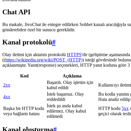
Chat API
Bu makale, JivoChat ile entegre edilirken Sohbet kanalı aracılığıyla su
gönderebilen özel bir sunucu gereklidir.
Kanal protokolü
#
Olay iletimi için aktarım protokolü
HTTPS
'dir (geliştirme aşamasınd
((
https://wikipedia.org/wiki/POST_(HTTP)
) isteği gövdesinde bulunu
açıklanmıştır. Yanıt(response) seçenekleri, HTTP yanıt koduna göre 3 g
Kod
Açıklama
Başarılı. Olay işletim için
2xx
Kullanıcıyı iletim
kabul edildi
İstek başarısız. Olay
Bu kodla yanıtın 
4xx
reddedildi
Hata analiz edilip
İstek şu anda kabul
Başka bir HTTP kodu
HTTP kodu
5xx
o
edilemez. Olay kabul
veya bağlantı hatası
geçici olarak tes
edilmedi
Kanal oluşturma
#