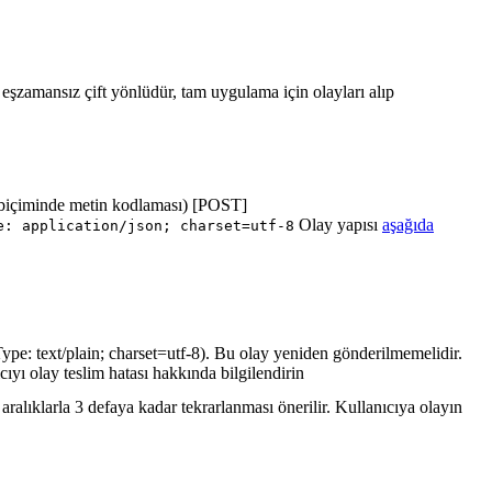
ı eşzamansız çift yönlüdür, tam uygulama için olayları alıp
biçiminde metin kodlaması) [POST]
Olay yapısı
aşağıda
e: application/json; charset=utf-8
ype: text/plain; charset=utf-8). Bu olay yeniden gönderilmemelidir.
cıyı olay teslim hatası hakkında bilgilendirin
ralıklarla 3 defaya kadar tekrarlanması önerilir. Kullanıcıya olayın