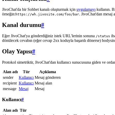
JivoChat'da bir Sohbet kanalı oluşturmak için
uygulamayı
kullanın. B
örneğin:
. JivoChat'dan mesaj 
https://wh.jivosite.com/foo/bar
Kanal durumu
#
Eğer JivoChat'ya gönderdiğiniz istek URL'lerinin sonuna
ib
/status
dönülecek cevabın (eğer cevap 2xx koduyla başarılı dönerse) bodysi
Olay Yapısı
#
Protokol simetriktir, JivoChat'dan kullanıcı sunucusuna giden ve ordan 
Alan adı
Tür
Açıklama
sender
Kullanıcı
Mesaj gönderen
recipient
Kullanıcı
Mesaj alan
message
Mesaj
Mesaj
Kullanıcı
#
Alan adı
Tür