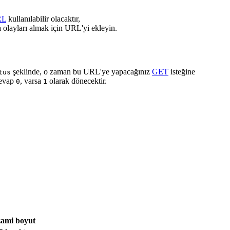
RL
kullanılabilir olacaktır,
 olayları almak için URL'yi ekleyin.
şeklinde, o zaman bu URL'ye yapacağınız
GET
isteğine
tus
cevap
, varsa
olarak dönecektir.
0
1
ami boyut