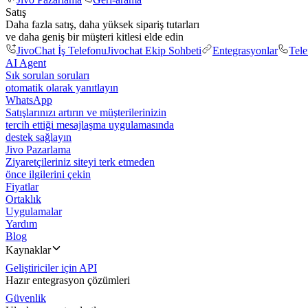
Satış
Daha fazla satış, daha yüksek sipariş tutarları
ve daha geniş bir müşteri kitlesi elde edin
JivoChat İş Telefonu
Jivochat Ekip Sohbeti
Entegrasyonlar
Tel
AI Agent
Sık sorulan soruları
otomatik olarak yanıtlayın
WhatsApp
Satışlarınızı artırın ve müşterilerinizin
tercih ettiği mesajlaşma uygulamasında
destek sağlayın
Jivo Pazarlama
Ziyaretçileriniz siteyi terk etmeden
önce ilgilerini çekin
Fiyatlar
Ortaklık
Uygulamalar
Yardım
Blog
Kaynaklar
Geliştiriciler için API
Hazır entegrasyon çözümleri
Güvenlik