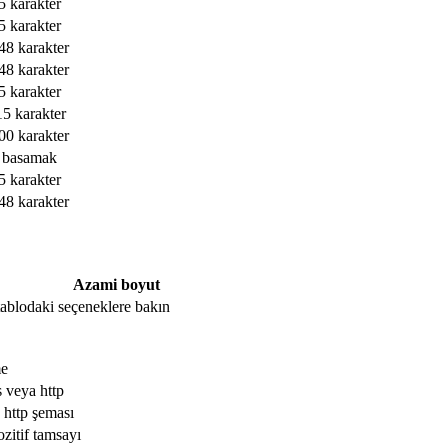
5 karakter
5 karakter
48 karakter
48 karakter
5 karakter
15 karakter
00 karakter
 basamak
5 karakter
48 karakter
Azami boyut
, tablodaki seçeneklere bakın
me
s veya http
 http şeması
ozitif tamsayı