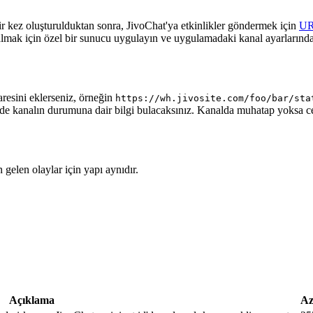
ir kez oluşturulduktan sonra, JivoChat'ya etkinlikler göndermek için
U
almak için özel bir sunucu uygulayın ve uygulamadaki kanal ayarlarında
aresini eklerseniz, örneğin
https://wh.jivosite.com/foo/bar/sta
nde kanalın durumuna dair bilgi bulacaksınız. Kanalda muhatap yoksa 
gelen olaylar için yapı aynıdır.
Açıklama
Az