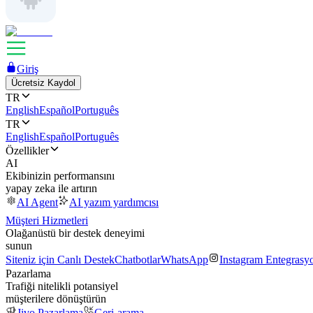
Giriş
Ücretsiz Kaydol
TR
English
Español
Português
TR
English
Español
Português
Özellikler
AI
Ekibinizin performansını
yapay zeka ile artırın
AI Agent
AI yazım yardımcısı
Müşteri Hizmetleri
Olağanüstü bir destek deneyimi
sunun
Siteniz için Canlı Destek
Chatbotlar
WhatsApp
Instagram Entegrasy
Pazarlama
Trafiği nitelikli potansiyel
müşterilere dönüştürün
Jivo Pazarlama
Geri-arama