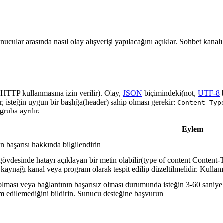
nucular arasında nasıl olay alışverişi yapılacağını açıklar. Sohbet kanal
a HTTP kullanmasına izin verilir). Olay,
JSON
biçimindeki(not,
UTF-8
r, isteğin uygun bir başlığa(header) sahip olması gerekir:
Content-Typ
ruba ayrılır.
Eylem
in başarısı hakkında bilgilendirin
gövdesinde hatayı açıklayan bir metin olabilir(type of content Content-T
 kaynağı kanal veya program olarak tespit edilip düzeltilmelidir. Kullanı
lması veya bağlantının başarısız olması durumunda isteğin 3-60 saniye a
lim edilemediğini bildirin. Sunucu desteğine başvurun