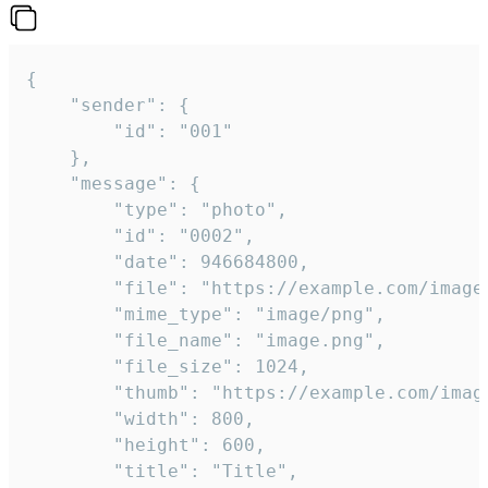
{

	"sender": {

		"id": "001"

	},

	"message": {

		"type": "photo",

		"id": "0002",

		"date": 946684800,

		"file": "https://example.com/image.png",

		"mime_type": "image/png",

		"file_name": "image.png",

		"file_size": 1024,

		"thumb": "https://example.com/image_thumb.png",

		"width": 800,

		"height": 600,

		"title": "Title",
