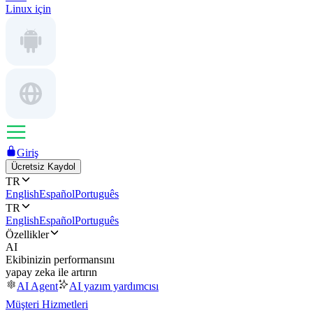
Linux için
Giriş
Ücretsiz Kaydol
TR
English
Español
Português
TR
English
Español
Português
Özellikler
AI
Ekibinizin performansını
yapay zeka ile artırın
AI Agent
AI yazım yardımcısı
Müşteri Hizmetleri