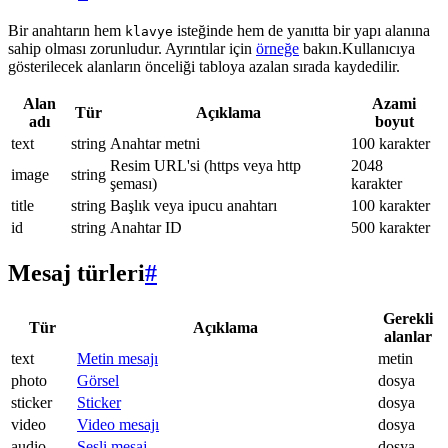
Bir anahtarın hem
isteğinde hem de yanıtta bir yapı alanına
klavye
sahip olması zorunludur. Ayrıntılar için
örneğe
bakın.Kullanıcıya
gösterilecek alanların önceliği tabloya azalan sırada kaydedilir.
Alan
Azami
Tür
Açıklama
adı
boyut
text
string
Anahtar metni
100 karakter
Resim URL'si (https veya http
2048
image
string
şeması)
karakter
title
string
Başlık veya ipucu anahtarı
100 karakter
id
string
Anahtar ID
500 karakter
Mesaj türleri
#
Gerekli
Tür
Açıklama
alanlar
text
Metin mesajı
metin
photo
Görsel
dosya
sticker
Sticker
dosya
video
Video mesajı
dosya
audio
Sesli mesaj
dosya