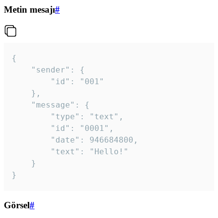
Metin mesajı
#
{

	"sender": {

		"id": "001"

	},

	"message": {

		"type": "text",

		"id": "0001",

		"date": 946684800,

		"text": "Hello!"

	}

}
Görsel
#