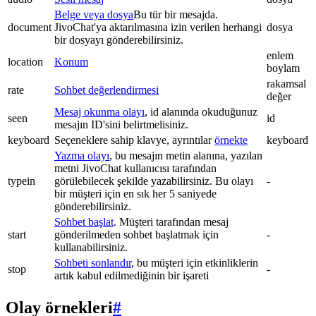
Belge veya dosya
Bu tür bir mesajda.
document
JivoChat'ya aktarılmasına izin verilen herhangi
dosya
bir dosyayı gönderebilirsiniz.
enlem
location
Konum
boylam
rakamsal
rate
Sohbet değerlendirmesi
değer
Mesaj okunma olayı
, id alanında okuduğunuz
seen
id
mesajın ID'sini belirtmelisiniz.
keyboard
Seçeneklere sahip klavye, ayrıntılar
örnekte
keyboard
Yazma olayı
, bu mesajın metin alanına, yazılan
metni JivoChat kullanıcısı tarafından
typein
görülebilecek şekilde yazabilirsiniz. Bu olayı
-
bir müşteri için en sık her 5 saniyede
gönderebilirsiniz.
Sohbet başlat
. Müşteri tarafından mesaj
start
gönderilmeden sohbet başlatmak için
-
kullanabilirsiniz.
Sohbeti sonlandır
, bu müşteri için etkinliklerin
stop
-
artık kabul edilmediğinin bir işareti
Olay örnekleri
#