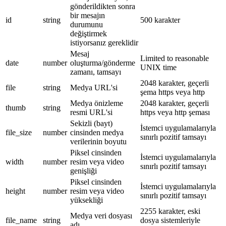
gönderildikten sonra
bir mesajın
id
string
500 karakter
durumunu
değiştirmek
istiyorsanız gereklidir
Mesaj
Limited to reasonable
date
number
oluşturma/gönderme
UNIX time
zamanı, tamsayı
2048 karakter, geçerli
file
string
Medya URL'si
şema https veya http
Medya önizleme
2048 karakter, geçerli
thumb
string
resmi URL'si
https veya http şeması
Sekizli (bayt)
İstemci uygulamalarıyla
file_size
number
cinsinden medya
sınırlı pozitif tamsayı
verilerinin boyutu
Piksel cinsinden
İstemci uygulamalarıyla
width
number
resim veya video
sınırlı pozitif tamsayı
genişliği
Piksel cinsinden
İstemci uygulamalarıyla
height
number
resim veya video
sınırlı pozitif tamsayı
yüksekliği
2255 karakter, eski
Medya veri dosyası
file_name
string
dosya sistemleriyle
adı