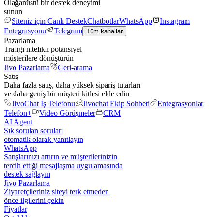
Olağanüstü bir destek deneyimi
sunun
Siteniz için Canlı Destek
Chatbotlar
WhatsApp
Instagram
Entegrasyonu
Telegram
Tüm kanallar
Pazarlama
Trafiği nitelikli potansiyel
müşterilere dönüştürün
Jivo Pazarlama
Geri-arama
Satış
Daha fazla satış, daha yüksek sipariş tutarları
ve daha geniş bir müşteri kitlesi elde edin
JivoChat İş Telefonu
Jivochat Ekip Sohbeti
Entegrasyonlar
Telefon+
Video Görüşmeler
CRM
AI Agent
Sık sorulan soruları
otomatik olarak yanıtlayın
WhatsApp
Satışlarınızı artırın ve müşterilerinizin
tercih ettiği mesajlaşma uygulamasında
destek sağlayın
Jivo Pazarlama
Ziyaretçileriniz siteyi terk etmeden
önce ilgilerini çekin
Fiyatlar