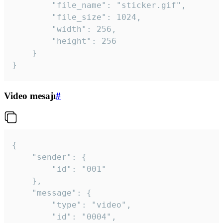
		"file_name": "sticker.gif",

		"file_size": 1024,

		"width": 256,

		"height": 256

	}

}
Video mesajı
#
{

	"sender": {

		"id": "001"

	},

	"message": {

		"type": "video",

		"id": "0004",
