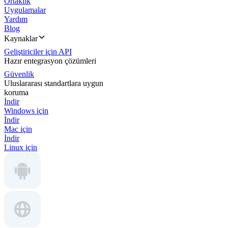
Ortaklık
Uygulamalar
Yardım
Blog
Kaynaklar
Geliştiriciler için API
Hazır entegrasyon çözümleri
Güvenlik
Uluslararası standartlara uygun
koruma
İndir
Windows için
İndir
Mac için
İndir
Linux için