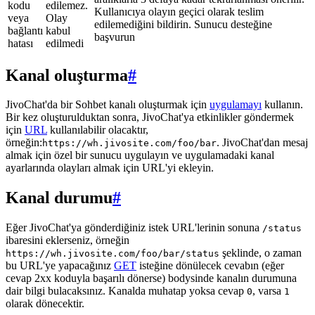
kodu
edilemez.
Kullanıcıya olayın geçici olarak teslim
veya
Olay
edilemediğini bildirin. Sunucu desteğine
bağlantı
kabul
başvurun
hatası
edilmedi
Kanal oluşturma
#
JivoChat'da bir Sohbet kanalı oluşturmak için
uygulamayı
kullanın.
Bir kez oluşturulduktan sonra, JivoChat'ya etkinlikler göndermek
için
URL
kullanılabilir olacaktır,
örneğin:
. JivoChat'dan mesaj
https://wh.jivosite.com/foo/bar
almak için özel bir sunucu uygulayın ve uygulamadaki kanal
ayarlarında olayları almak için URL'yi ekleyin.
Kanal durumu
#
Eğer JivoChat'ya gönderdiğiniz istek URL'lerinin sonuna
/status
ibaresini eklerseniz, örneğin
şeklinde, o zaman
https://wh.jivosite.com/foo/bar/status
bu URL'ye yapacağınız
GET
isteğine dönülecek cevabın (eğer
cevap 2xx koduyla başarılı dönerse) bodysinde kanalın durumuna
dair bilgi bulacaksınız. Kanalda muhatap yoksa cevap
, varsa
0
1
olarak dönecektir.