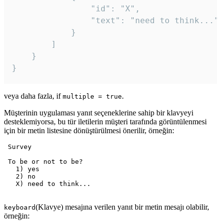
				"id": "X",

				"text": "need to think..."

			}

		]

	}

veya daha fazla, if
.
multiple = true
Müşterinin uygulaması yanıt seçeneklerine sahip bir klavyeyi
desteklemiyorsa, bu tür iletilerin müşteri tarafında görüntülenmesi
için bir metin listesine dönüştürülmesi önerilir, örneğin:
 Survey

 To be or not to be?

   1) yes

   2) no

   X) need to think...

(Klavye) mesajına verilen yanıt bir metin mesajı olabilir,
keyboard
örneğin: