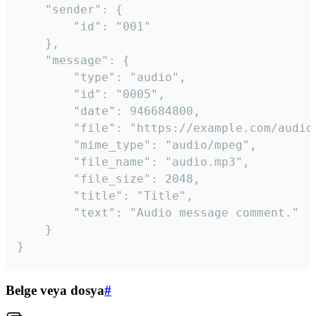
	"sender": {

		"id": "001"

	},

	"message": {

		"type": "audio",

		"id": "0005",

		"date": 946684800,

		"file": "https://example.com/audio.mp3",

		"mime_type": "audio/mpeg",

		"file_name": "audio.mp3",

		"file_size": 2048,

		"title": "Title",

		"text": "Audio message comment."

	}

}
Belge veya dosya
#