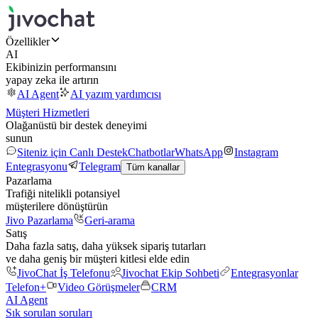
Özellikler
AI
Ekibinizin performansını
yapay zeka ile artırın
AI Agent
AI yazım yardımcısı
Müşteri Hizmetleri
Olağanüstü bir destek deneyimi
sunun
Siteniz için Canlı Destek
Chatbotlar
WhatsApp
Instagram
Entegrasyonu
Telegram
Tüm kanallar
Pazarlama
Trafiği nitelikli potansiyel
müşterilere dönüştürün
Jivo Pazarlama
Geri-arama
Satış
Daha fazla satış, daha yüksek sipariş tutarları
ve daha geniş bir müşteri kitlesi elde edin
JivoChat İş Telefonu
Jivochat Ekip Sohbeti
Entegrasyonlar
Telefon+
Video Görüşmeler
CRM
AI Agent
Sık sorulan soruları