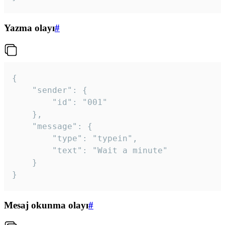
Yazma olayı
#
{

	"sender": {

		"id": "001"

	},

	"message": {

		"type": "typein",

		"text": "Wait a minute"

	}

}
Mesaj okunma olayı
#