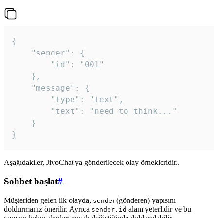
{

	"sender": {

		"id": "001"

	},

	"message": {

		"type": "text",

		"text": "need to think..."

	}

Aşağıdakiler, JivoChat'ya gönderilecek olay örnekleridir..
Sohbet başlat
#
Müşteriden gelen ilk olayda,
(gönderen) yapısını
sender
doldurmanız önerilir. Ayrıca
alanı yeterlidir ve bu
sender.id
yapının kalan alanları ancak değiştiğinde doldurulabilir.