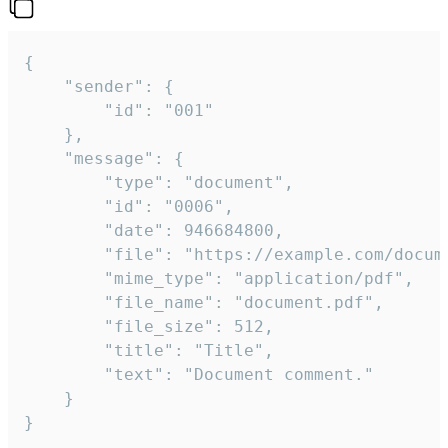
{

	"sender": {

		"id": "001"

	},

	"message": {

		"type": "document",

		"id": "0006",

		"date": 946684800,

		"file": "https://example.com/document.pdf",

		"mime_type": "application/pdf",

		"file_name": "document.pdf",

		"file_size": 512,

		"title": "Title",

		"text": "Document comment."

	}

}