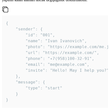
{

	"sender": {

		"id": "001",

		"name": "Ivan Ivanovich",

		"photo": "https://example.com/me.jpg",

		"url": "https://example.com/",

		"phone": "+7(958)100-32-91",

		"email": "me@example.com",

		"invite": "Hello! May I help you?"

	},

	"message": {

		"type": "start"

	}

}