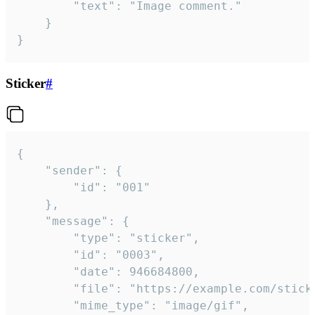
		"text": "Image comment."

	}

}
Sticker
#
{

	"sender": {

		"id": "001"

	},

	"message": {

		"type": "sticker",

		"id": "0003",

		"date": 946684800,

		"file": "https://example.com/sticker.gif",

		"mime_type": "image/gif",
