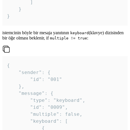
		]

	}

}
istemcinin böyle bir mesaja yanıtının
(klavye) dizisinden
keyboard
bir öğe olması beklenir, if
:
multiple != true
{

	"sender": {

		"id": "001"

	},

	"message": {

		"type": "keyboard",

		"id": "0009",

		"multiple": false,

		"keyboard": [

			{
