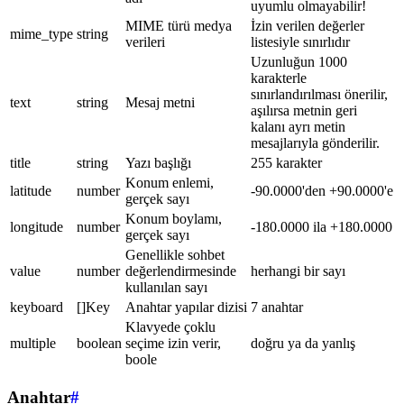
uyumlu olmayabilir!
MIME türü medya
İzin verilen değerler
mime_type
string
verileri
listesiyle sınırlıdır
Uzunluğun 1000
karakterle
sınırlandırılması önerilir,
text
string
Mesaj metni
aşılırsa metnin geri
kalanı ayrı metin
mesajlarıyla gönderilir.
title
string
Yazı başlığı
255 karakter
Konum enlemi,
latitude
number
-90.0000'den +90.0000'e
gerçek sayı
Konum boylamı,
longitude
number
-180.0000 ila +180.0000
gerçek sayı
Genellikle sohbet
value
number
değerlendirmesinde
herhangi bir sayı
kullanılan sayı
keyboard
[]Key
Anahtar yapılar dizisi
7 anahtar
Klavyede çoklu
multiple
boolean
seçime izin verir,
doğru ya da yanlış
boole
Anahtar
#