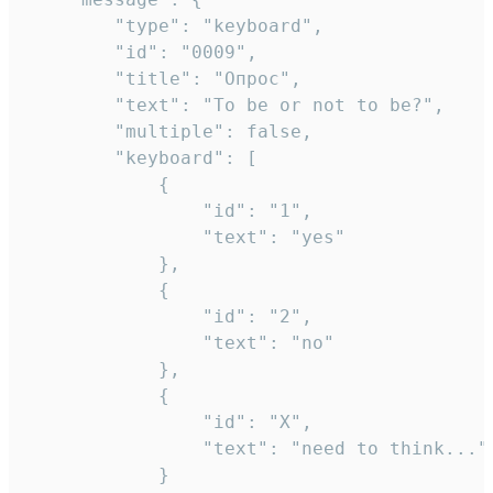
		"type": "keyboard",

		"id": "0009",

		"title": "Опрос",

		"text": "To be or not to be?",

		"multiple": false,

		"keyboard": [

			{

				"id": "1",

				"text": "yes"

			},

			{

				"id": "2",

				"text": "no"

			},

			{

				"id": "X",

				"text": "need to think..."

			}
