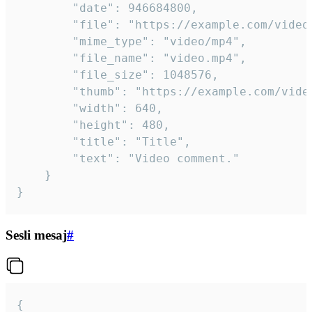
		"date": 946684800,

		"file": "https://example.com/video.mp4",

		"mime_type": "video/mp4",

		"file_name": "video.mp4",

		"file_size": 1048576,

		"thumb": "https://example.com/video_thumb.png",

		"width": 640,

		"height": 480,

		"title": "Title",

		"text": "Video comment."

	}

}
Sesli mesaj
#
{
