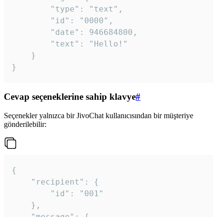
		"type": "text",

		"id": "0000",

		"date": 946684800,

		"text": "Hello!"

	}

}
Cevap seçeneklerine sahip klavye
#
Seçenekler yalnızca bir JivoChat kullanıcısından bir müşteriye
gönderilebilir:
{

	"recipient": {

		"id": "001"

	},

	"message": {
