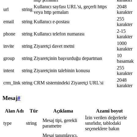
Kullanıcı sayfası URL'si, geçerli https
2048
url
string
veya http şemaları
karakter
255
email
string
Kullanıcı e-postası
karakter
2-15
phone
string
Kullanıcı telefon numarası
karakter
1000
invite
string
Ziyaretçi davet metni
karakter
10
group
string
Ziyaretçinin başvurduğu departman
basamak
255
intent
string
Ziyaretçinin talebinin konusu
karakter
2048
crm_link
string
CRM sistemindeki Ziyaretçi URL'si
karakter
Mesaj
#
Alan Adı
Tür
Açıklama
Azami boyut
İzin verilen değerlerle
Mesaj tipi, gerekli
type
string
sınırlıdır, tablodaki
parametre
seçeneklere bakın
Mesaj tanımlayıcı,