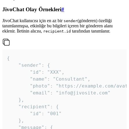
JivoChat Olay Örnekleri
#
JivoChat kullanıcısı için en az bir
(gönderen) özelliği
sender
tanımlanmışsa, etkinliğe bu bilgileri içeren bir gönderen alanı
eklenir. İletinin alıcısı,
tarafından tanımlanır.
recipient.id
{

	"sender": {

		"id": "XXX",

		"name": "Consultant",

		"photo": "https://example.com/avatar.png",

		"email": "info@jivosite.com"

	},

	"recipient": {

		"id": "001"

	},

	"message": {
