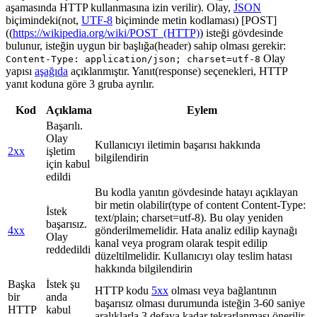
aşamasında HTTP kullanmasına izin verilir). Olay,
JSON
biçimindeki(not,
UTF-8
biçiminde metin kodlaması) [POST]
((
https://wikipedia.org/wiki/POST_(HTTP)
) isteği gövdesinde
bulunur, isteğin uygun bir başlığa(header) sahip olması gerekir:
Olay
Content-Type: application/json; charset=utf-8
yapısı
aşağıda
açıklanmıştır. Yanıt(response) seçenekleri, HTTP
yanıt koduna göre 3 gruba ayrılır.
Kod
Açıklama
Eylem
Başarılı.
Olay
Kullanıcıyı iletimin başarısı hakkında
2xx
işletim
bilgilendirin
için kabul
edildi
Bu kodla yanıtın gövdesinde hatayı açıklayan
bir metin olabilir(type of content Content-Type:
İstek
text/plain; charset=utf-8). Bu olay yeniden
başarısız.
4xx
gönderilmemelidir. Hata analiz edilip kaynağı
Olay
kanal veya program olarak tespit edilip
reddedildi
düzeltilmelidir. Kullanıcıyı olay teslim hatası
hakkında bilgilendirin
Başka
İstek şu
HTTP kodu
5xx
olması veya bağlantının
bir
anda
başarısız olması durumunda isteğin 3-60 saniye
HTTP
kabul
aralıklarla 3 defaya kadar tekrarlanması önerilir.