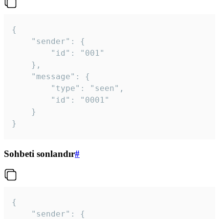
{

	"sender": {

		"id": "001"

	},

	"message": {

		"type": "seen",

		"id": "0001"

	}

}
Sohbeti sonlandır
#
{

	"sender": {
