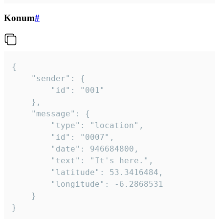
Konum
#
{

	"sender": {

		"id": "001"

	},

	"message": {

		"type": "location",

		"id": "0007",

		"date": 946684800,

		"text": "It's here.",

		"latitude": 53.3416484,

		"longitude": -6.2868531

	}

}