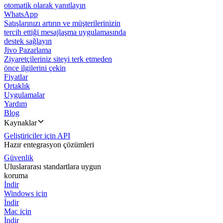
otomatik olarak yanıtlayın
WhatsApp
Satışlarınızı artırın ve müşterilerinizin
tercih ettiği mesajlaşma uygulamasında
destek sağlayın
Jivo Pazarlama
Ziyaretçileriniz siteyi terk etmeden
önce ilgilerini çekin
Fiyatlar
Ortaklık
Uygulamalar
Yardım
Blog
Kaynaklar
Geliştiriciler için API
Hazır entegrasyon çözümleri
Güvenlik
Uluslararası standartlara uygun
koruma
İndir
Windows için
İndir
Mac için
İndir