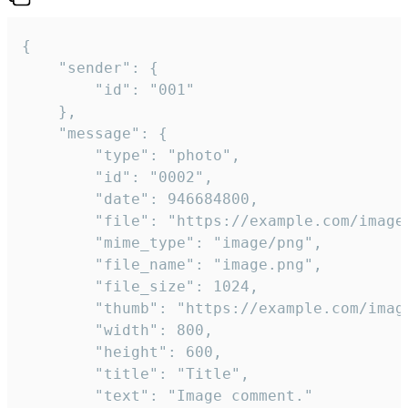
{

	"sender": {

		"id": "001"

	},

	"message": {

		"type": "photo",

		"id": "0002",

		"date": 946684800,

		"file": "https://example.com/image.png",

		"mime_type": "image/png",

		"file_name": "image.png",

		"file_size": 1024,

		"thumb": "https://example.com/image_thumb.png",

		"width": 800,

		"height": 600,

		"title": "Title",

		"text": "Image comment."
