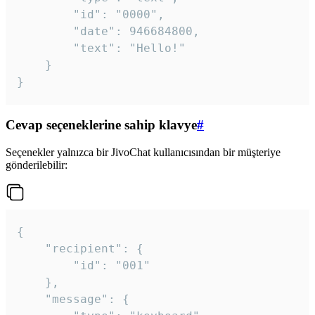
		"id": "0000",

		"date": 946684800,

		"text": "Hello!"

	}

}
Cevap seçeneklerine sahip klavye
#
Seçenekler yalnızca bir JivoChat kullanıcısından bir müşteriye
gönderilebilir:
{

	"recipient": {

		"id": "001"

	},

	"message": {
