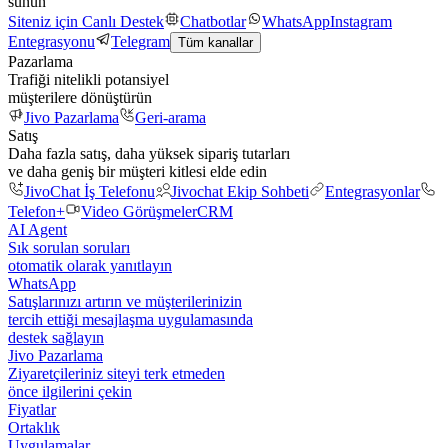
sunun
Siteniz için Canlı Destek
Chatbotlar
WhatsApp
Instagram
Entegrasyonu
Telegram
Tüm kanallar
Pazarlama
Trafiği nitelikli potansiyel
müşterilere dönüştürün
Jivo Pazarlama
Geri-arama
Satış
Daha fazla satış, daha yüksek sipariş tutarları
ve daha geniş bir müşteri kitlesi elde edin
JivoChat İş Telefonu
Jivochat Ekip Sohbeti
Entegrasyonlar
Telefon+
Video Görüşmeler
CRM
AI Agent
Sık sorulan soruları
otomatik olarak yanıtlayın
WhatsApp
Satışlarınızı artırın ve müşterilerinizin
tercih ettiği mesajlaşma uygulamasında
destek sağlayın
Jivo Pazarlama
Ziyaretçileriniz siteyi terk etmeden
önce ilgilerini çekin
Fiyatlar
Ortaklık
Uygulamalar