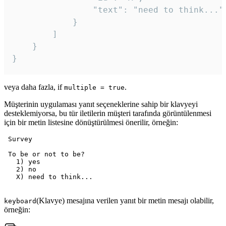
				"text": "need to think..."

			}

		]

	}

veya daha fazla, if
.
multiple = true
Müşterinin uygulaması yanıt seçeneklerine sahip bir klavyeyi
desteklemiyorsa, bu tür iletilerin müşteri tarafında görüntülenmesi
için bir metin listesine dönüştürülmesi önerilir, örneğin:
 Survey

 To be or not to be?

   1) yes

   2) no

   X) need to think...

(Klavye) mesajına verilen yanıt bir metin mesajı olabilir,
keyboard
örneğin: