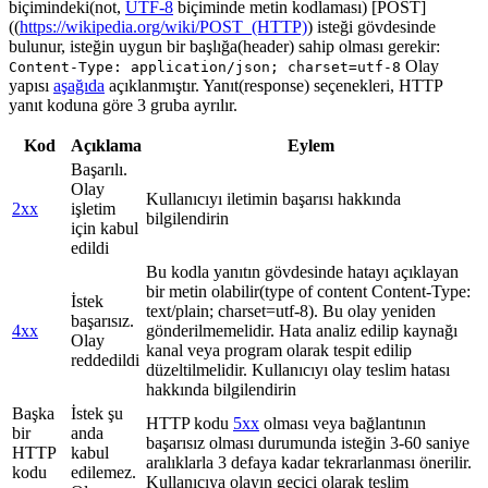
biçimindeki(not,
UTF-8
biçiminde metin kodlaması) [POST]
((
https://wikipedia.org/wiki/POST_(HTTP)
) isteği gövdesinde
bulunur, isteğin uygun bir başlığa(header) sahip olması gerekir:
Olay
Content-Type: application/json; charset=utf-8
yapısı
aşağıda
açıklanmıştır. Yanıt(response) seçenekleri, HTTP
yanıt koduna göre 3 gruba ayrılır.
Kod
Açıklama
Eylem
Başarılı.
Olay
Kullanıcıyı iletimin başarısı hakkında
2xx
işletim
bilgilendirin
için kabul
edildi
Bu kodla yanıtın gövdesinde hatayı açıklayan
bir metin olabilir(type of content Content-Type:
İstek
text/plain; charset=utf-8). Bu olay yeniden
başarısız.
4xx
gönderilmemelidir. Hata analiz edilip kaynağı
Olay
kanal veya program olarak tespit edilip
reddedildi
düzeltilmelidir. Kullanıcıyı olay teslim hatası
hakkında bilgilendirin
Başka
İstek şu
HTTP kodu
5xx
olması veya bağlantının
bir
anda
başarısız olması durumunda isteğin 3-60 saniye
HTTP
kabul
aralıklarla 3 defaya kadar tekrarlanması önerilir.
kodu
edilemez.
Kullanıcıya olayın geçici olarak teslim