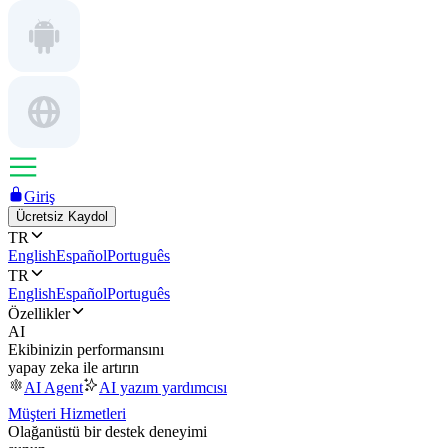
Giriş
Ücretsiz Kaydol
TR
English
Español
Português
TR
English
Español
Português
Özellikler
AI
Ekibinizin performansını
yapay zeka ile artırın
AI Agent
AI yazım yardımcısı
Müşteri Hizmetleri
Olağanüstü bir destek deneyimi