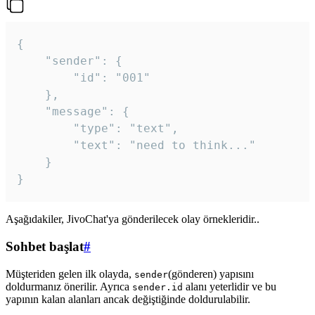
{

	"sender": {

		"id": "001"

	},

	"message": {

		"type": "text",

		"text": "need to think..."

	}

Aşağıdakiler, JivoChat'ya gönderilecek olay örnekleridir..
Sohbet başlat
#
Müşteriden gelen ilk olayda,
(gönderen) yapısını
sender
doldurmanız önerilir. Ayrıca
alanı yeterlidir ve bu
sender.id
yapının kalan alanları ancak değiştiğinde doldurulabilir.