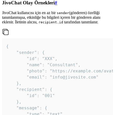
JivoChat Olay Örnekleri
#
JivoChat kullanıcısı için en az bir
(gönderen) özelliği
sender
tanımlanmışsa, etkinliğe bu bilgileri içeren bir gönderen alanı
eklenir. İletinin alıcısı,
tarafından tanımlanır.
recipient.id
{

	"sender": {

		"id": "XXX",

		"name": "Consultant",

		"photo": "https://example.com/avatar.png",

		"email": "info@jivosite.com"

	},

	"recipient": {

		"id": "001"

	},

	"message": {

		"type": "text",
