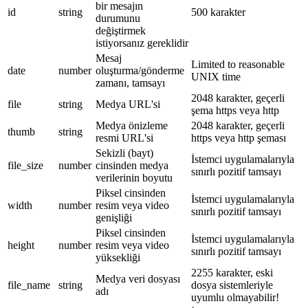
bir mesajın
id
string
500 karakter
durumunu
değiştirmek
istiyorsanız gereklidir
Mesaj
Limited to reasonable
date
number
oluşturma/gönderme
UNIX time
zamanı, tamsayı
2048 karakter, geçerli
file
string
Medya URL'si
şema https veya http
Medya önizleme
2048 karakter, geçerli
thumb
string
resmi URL'si
https veya http şeması
Sekizli (bayt)
İstemci uygulamalarıyla
file_size
number
cinsinden medya
sınırlı pozitif tamsayı
verilerinin boyutu
Piksel cinsinden
İstemci uygulamalarıyla
width
number
resim veya video
sınırlı pozitif tamsayı
genişliği
Piksel cinsinden
İstemci uygulamalarıyla
height
number
resim veya video
sınırlı pozitif tamsayı
yüksekliği
2255 karakter, eski
Medya veri dosyası
file_name
string
dosya sistemleriyle
adı
uyumlu olmayabilir!