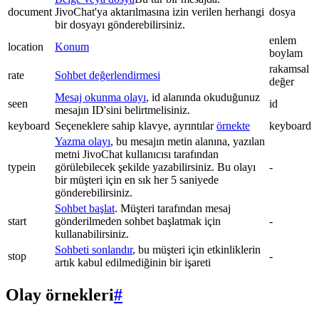
document
JivoChat'ya aktarılmasına izin verilen herhangi
dosya
bir dosyayı gönderebilirsiniz.
enlem
location
Konum
boylam
rakamsal
rate
Sohbet değerlendirmesi
değer
Mesaj okunma olayı
, id alanında okuduğunuz
seen
id
mesajın ID'sini belirtmelisiniz.
keyboard
Seçeneklere sahip klavye, ayrıntılar
örnekte
keyboard
Yazma olayı
, bu mesajın metin alanına, yazılan
metni JivoChat kullanıcısı tarafından
typein
görülebilecek şekilde yazabilirsiniz. Bu olayı
-
bir müşteri için en sık her 5 saniyede
gönderebilirsiniz.
Sohbet başlat
. Müşteri tarafından mesaj
start
gönderilmeden sohbet başlatmak için
-
kullanabilirsiniz.
Sohbeti sonlandır
, bu müşteri için etkinliklerin
stop
-
artık kabul edilmediğinin bir işareti
Olay örnekleri
#