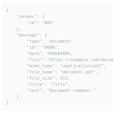
{

	"sender": {

		"id": "001"

	},

	"message": {

		"type": "document",

		"id": "0006",

		"date": 946684800,

		"file": "https://example.com/document.pdf",

		"mime_type": "application/pdf",

		"file_name": "document.pdf",

		"file_size": 512,

		"title": "Title",

		"text": "Document comment."

	}

}