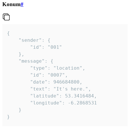
Konum
#
{

	"sender": {

		"id": "001"

	},

	"message": {

		"type": "location",

		"id": "0007",

		"date": 946684800,

		"text": "It's here.",

		"latitude": 53.3416484,

		"longitude": -6.2868531

	}

}