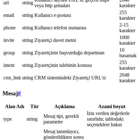
url
string
veya http şemaları
karakter
255
email
string
Kullanıcı e-postası
karakter
2-15
phone
string
Kullanıcı telefon numarası
karakter
1000
invite
string
Ziyaretçi davet metni
karakter
10
group
string
Ziyaretçinin başvurduğu departman
basamak
255
intent
string
Ziyaretçinin talebinin konusu
karakter
2048
crm_link
string
CRM sistemindeki Ziyaretçi URL'si
karakter
Mesaj
#
Alan Adı
Tür
Açıklama
Azami boyut
İzin verilen değerlerle
Mesaj tipi, gerekli
type
string
sınırlıdır, tablodaki
parametre
seçeneklere bakın
Mesaj tanımlayıcı,
gönderildikten sonra