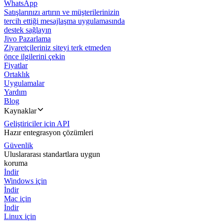
WhatsApp
Satışlarınızı artırın ve müşterilerinizin
tercih ettiği mesajlaşma uygulamasında
destek sağlayın
Jivo Pazarlama
Ziyaretçileriniz siteyi terk etmeden
önce ilgilerini çekin
Fiyatlar
Ortaklık
Uygulamalar
Yardım
Blog
Kaynaklar
Geliştiriciler için API
Hazır entegrasyon çözümleri
Güvenlik
Uluslararası standartlara uygun
koruma
İndir
Windows için
İndir
Mac için
İndir
Linux için