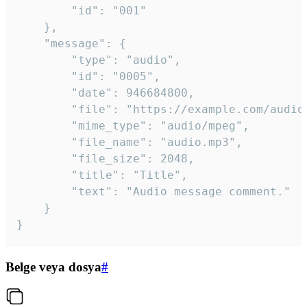
		"id": "001"

	},

	"message": {

		"type": "audio",

		"id": "0005",

		"date": 946684800,

		"file": "https://example.com/audio.mp3",

		"mime_type": "audio/mpeg",

		"file_name": "audio.mp3",

		"file_size": 2048,

		"title": "Title",

		"text": "Audio message comment."

	}

}
Belge veya dosya
#