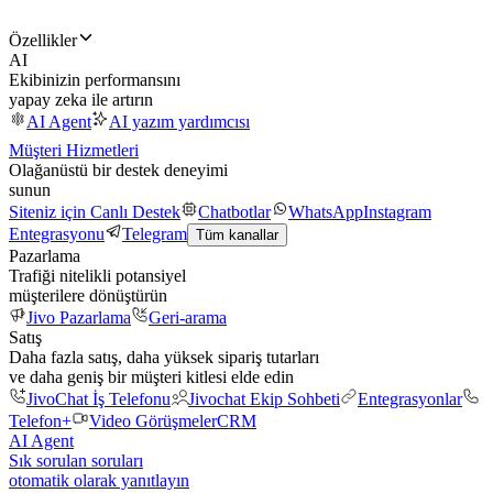
Özellikler
AI
Ekibinizin performansını
yapay zeka ile artırın
AI Agent
AI yazım yardımcısı
Müşteri Hizmetleri
Olağanüstü bir destek deneyimi
sunun
Siteniz için Canlı Destek
Chatbotlar
WhatsApp
Instagram
Entegrasyonu
Telegram
Tüm kanallar
Pazarlama
Trafiği nitelikli potansiyel
müşterilere dönüştürün
Jivo Pazarlama
Geri-arama
Satış
Daha fazla satış, daha yüksek sipariş tutarları
ve daha geniş bir müşteri kitlesi elde edin
JivoChat İş Telefonu
Jivochat Ekip Sohbeti
Entegrasyonlar
Telefon+
Video Görüşmeler
CRM
AI Agent
Sık sorulan soruları
otomatik olarak yanıtlayın