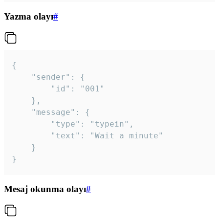
Yazma olayı
#
{

	"sender": {

		"id": "001"

	},

	"message": {

		"type": "typein",

		"text": "Wait a minute"

	}

}
Mesaj okunma olayı
#