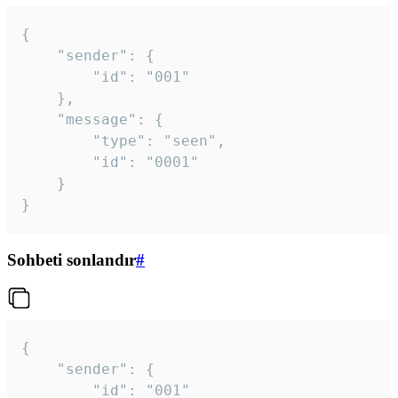
{

	"sender": {

		"id": "001"

	},

	"message": {

		"type": "seen",

		"id": "0001"

	}

}
Sohbeti sonlandır
#
{

	"sender": {

		"id": "001"
