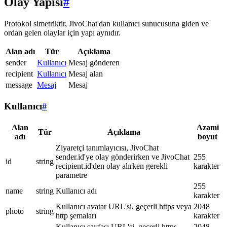
Olay Yapısı
#
Protokol simetriktir, JivoChat'dan kullanıcı sunucusuna giden ve
ordan gelen olaylar için yapı aynıdır.
Alan adı
Tür
Açıklama
sender
Kullanıcı
Mesaj gönderen
recipient
Kullanıcı
Mesaj alan
message
Mesaj
Mesaj
Kullanıcı
#
Alan
Azami
Tür
Açıklama
adı
boyut
Ziyaretçi tanımlayıcısı, JivoChat
sender.id'ye olay gönderirken ve JivoChat
255
id
string
recipient.id'den olay alırken gerekli
karakter
parametre
255
name
string
Kullanıcı adı
karakter
Kullanıcı avatar URL'si, geçerli https veya
2048
photo
string
http şemaları
karakter
Kullanıcı sayfası URL'si, geçerli https
2048