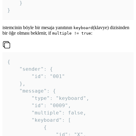
	}

}
istemcinin böyle bir mesaja yanıtının
(klavye) dizisinden
keyboard
bir öğe olması beklenir, if
:
multiple != true
{

	"sender": {

		"id": "001"

	},

	"message": {

		"type": "keyboard",

		"id": "0009",

		"multiple": false,

		"keyboard": [

			{

				"id": "X",
