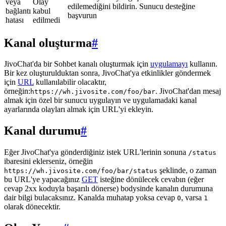
veya
Olay
edilemediğini bildirin. Sunucu desteğine
bağlantı
kabul
başvurun
hatası
edilmedi
Kanal oluşturma
#
JivoChat'da bir Sohbet kanalı oluşturmak için
uygulamayı
kullanın.
Bir kez oluşturulduktan sonra, JivoChat'ya etkinlikler göndermek
için
URL
kullanılabilir olacaktır,
örneğin:
. JivoChat'dan mesaj
https://wh.jivosite.com/foo/bar
almak için özel bir sunucu uygulayın ve uygulamadaki kanal
ayarlarında olayları almak için URL'yi ekleyin.
Kanal durumu
#
Eğer JivoChat'ya gönderdiğiniz istek URL'lerinin sonuna
/status
ibaresini eklerseniz, örneğin
şeklinde, o zaman
https://wh.jivosite.com/foo/bar/status
bu URL'ye yapacağınız
GET
isteğine dönülecek cevabın (eğer
cevap 2xx koduyla başarılı dönerse) bodysinde kanalın durumuna
dair bilgi bulacaksınız. Kanalda muhatap yoksa cevap
, varsa
0
1
olarak dönecektir.