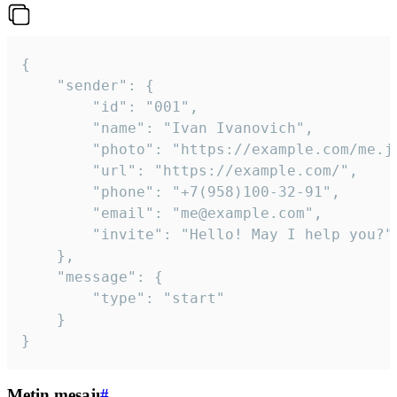
{

	"sender": {

		"id": "001",

		"name": "Ivan Ivanovich",

		"photo": "https://example.com/me.jpg",

		"url": "https://example.com/",

		"phone": "+7(958)100-32-91",

		"email": "me@example.com",

		"invite": "Hello! May I help you?"

	},

	"message": {

		"type": "start"

	}

}
Metin mesajı
#