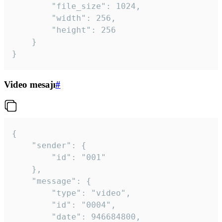
		"file_size": 1024,

		"width": 256,

		"height": 256

	}

}
Video mesajı
#
{

	"sender": {

		"id": "001"

	},

	"message": {

		"type": "video",

		"id": "0004",

		"date": 946684800,
