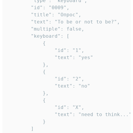
		"type": "keyboard",

		"id": "0009",

		"title": "Опрос",

		"text": "To be or not to be?",

		"multiple": false,

		"keyboard": [

			{

				"id": "1",

				"text": "yes"

			},

			{

				"id": "2",

				"text": "no"

			},

			{

				"id": "X",

				"text": "need to think..."

			}

		]
