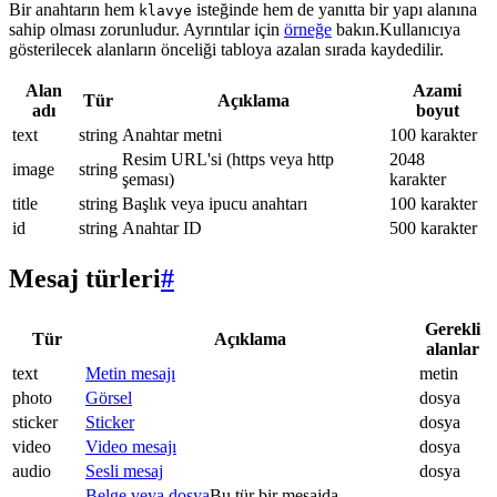
Bir anahtarın hem
isteğinde hem de yanıtta bir yapı alanına
klavye
sahip olması zorunludur. Ayrıntılar için
örneğe
bakın.Kullanıcıya
gösterilecek alanların önceliği tabloya azalan sırada kaydedilir.
Alan
Azami
Tür
Açıklama
adı
boyut
text
string
Anahtar metni
100 karakter
Resim URL'si (https veya http
2048
image
string
şeması)
karakter
title
string
Başlık veya ipucu anahtarı
100 karakter
id
string
Anahtar ID
500 karakter
Mesaj türleri
#
Gerekli
Tür
Açıklama
alanlar
text
Metin mesajı
metin
photo
Görsel
dosya
sticker
Sticker
dosya
video
Video mesajı
dosya
audio
Sesli mesaj
dosya
Belge veya dosya
Bu tür bir mesajda.