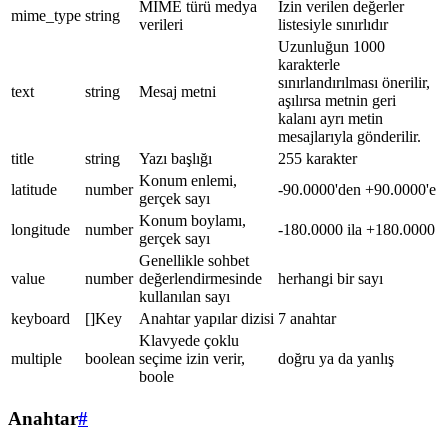
MIME türü medya
İzin verilen değerler
mime_type
string
verileri
listesiyle sınırlıdır
Uzunluğun 1000
karakterle
sınırlandırılması önerilir,
text
string
Mesaj metni
aşılırsa metnin geri
kalanı ayrı metin
mesajlarıyla gönderilir.
title
string
Yazı başlığı
255 karakter
Konum enlemi,
latitude
number
-90.0000'den +90.0000'e
gerçek sayı
Konum boylamı,
longitude
number
-180.0000 ila +180.0000
gerçek sayı
Genellikle sohbet
value
number
değerlendirmesinde
herhangi bir sayı
kullanılan sayı
keyboard
[]Key
Anahtar yapılar dizisi
7 anahtar
Klavyede çoklu
multiple
boolean
seçime izin verir,
doğru ya da yanlış
boole
Anahtar
#