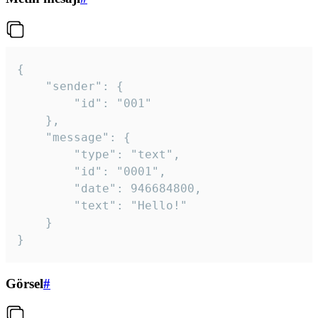
{

	"sender": {

		"id": "001"

	},

	"message": {

		"type": "text",

		"id": "0001",

		"date": 946684800,

		"text": "Hello!"

	}

}
Görsel
#