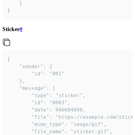
	}

}
Sticker
#
{

	"sender": {

		"id": "001"

	},

	"message": {

		"type": "sticker",

		"id": "0003",

		"date": 946684800,

		"file": "https://example.com/sticker.gif",

		"mime_type": "image/gif",

		"file_name": "sticker.gif",
