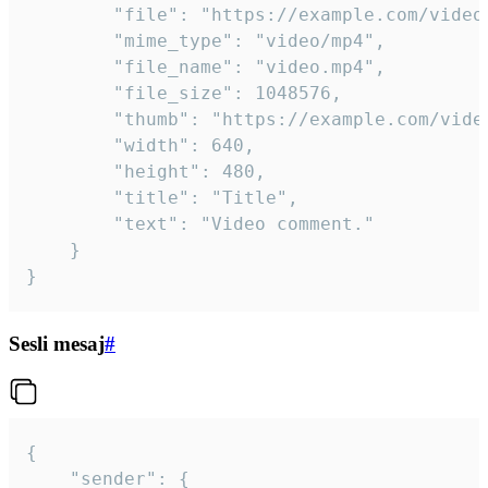
		"file": "https://example.com/video.mp4",

		"mime_type": "video/mp4",

		"file_name": "video.mp4",

		"file_size": 1048576,

		"thumb": "https://example.com/video_thumb.png",

		"width": 640,

		"height": 480,

		"title": "Title",

		"text": "Video comment."

	}

}
Sesli mesaj
#
{

	"sender": {
