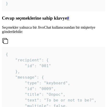
}
Cevap seçeneklerine sahip klavye
#
Seçenekler yalnızca bir JivoChat kullanıcısından bir müşteriye
gönderilebilir:
{

	"recipient": {

		"id": "001"

	},

	"message": {

		"type": "keyboard",

		"id": "0009",

		"title": "Опрос",

		"text": "To be or not to be?",

		"multiple": false,
