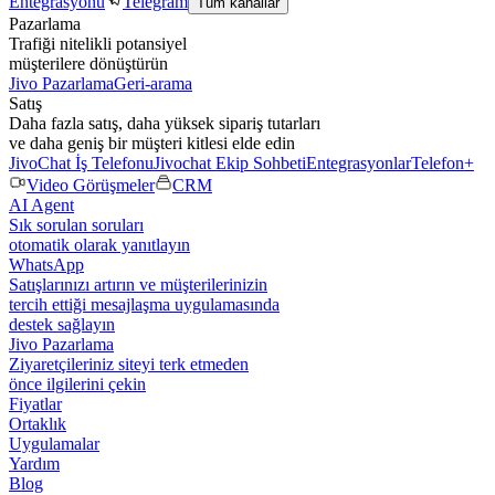
Entegrasyonu
Telegram
Tüm kanallar
Pazarlama
Trafiği nitelikli potansiyel
müşterilere dönüştürün
Jivo Pazarlama
Geri-arama
Satış
Daha fazla satış, daha yüksek sipariş tutarları
ve daha geniş bir müşteri kitlesi elde edin
JivoChat İş Telefonu
Jivochat Ekip Sohbeti
Entegrasyonlar
Telefon+
Video Görüşmeler
CRM
AI Agent
Sık sorulan soruları
otomatik olarak yanıtlayın
WhatsApp
Satışlarınızı artırın ve müşterilerinizin
tercih ettiği mesajlaşma uygulamasında
destek sağlayın
Jivo Pazarlama
Ziyaretçileriniz siteyi terk etmeden
önce ilgilerini çekin
Fiyatlar
Ortaklık
Uygulamalar
Yardım
Blog