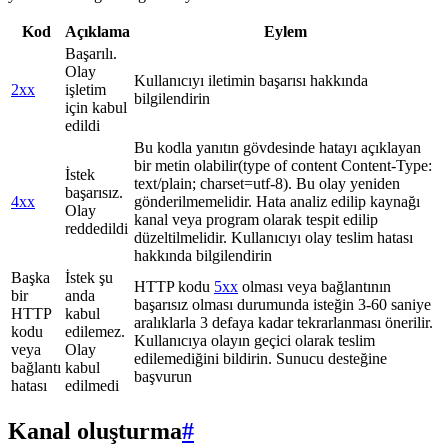
Kod
Açıklama
Eylem
Başarılı.
Olay
Kullanıcıyı iletimin başarısı hakkında
2xx
işletim
bilgilendirin
için kabul
edildi
Bu kodla yanıtın gövdesinde hatayı açıklayan
bir metin olabilir(type of content Content-Type:
İstek
text/plain; charset=utf-8). Bu olay yeniden
başarısız.
4xx
gönderilmemelidir. Hata analiz edilip kaynağı
Olay
kanal veya program olarak tespit edilip
reddedildi
düzeltilmelidir. Kullanıcıyı olay teslim hatası
hakkında bilgilendirin
Başka
İstek şu
HTTP kodu
5xx
olması veya bağlantının
bir
anda
başarısız olması durumunda isteğin 3-60 saniye
HTTP
kabul
aralıklarla 3 defaya kadar tekrarlanması önerilir.
kodu
edilemez.
Kullanıcıya olayın geçici olarak teslim
veya
Olay
edilemediğini bildirin. Sunucu desteğine
bağlantı
kabul
başvurun
hatası
edilmedi
Kanal oluşturma
#