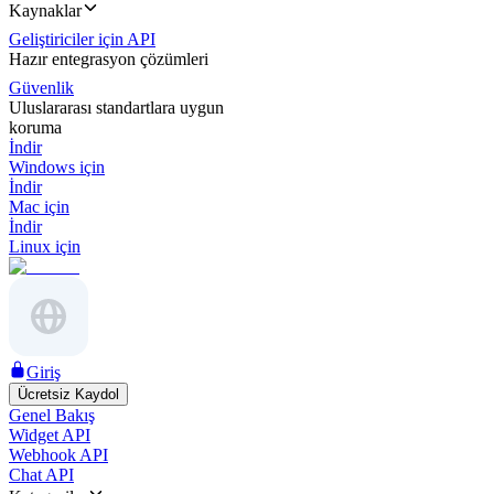
Kaynaklar
Geliştiriciler için API
Hazır entegrasyon çözümleri
Güvenlik
Uluslararası standartlara uygun
koruma
İndir
Windows için
İndir
Mac için
İndir
Linux için
Giriş
Ücretsiz Kaydol
Genel Bakış
Widget API
Webhook API
Chat API