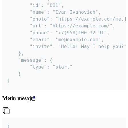
		"id": "001",

		"name": "Ivan Ivanovich",

		"photo": "https://example.com/me.jpg",

		"url": "https://example.com/",

		"phone": "+7(958)100-32-91",

		"email": "me@example.com",

		"invite": "Hello! May I help you?"

	},

	"message": {

		"type": "start"

	}

}
Metin mesajı
#
{
