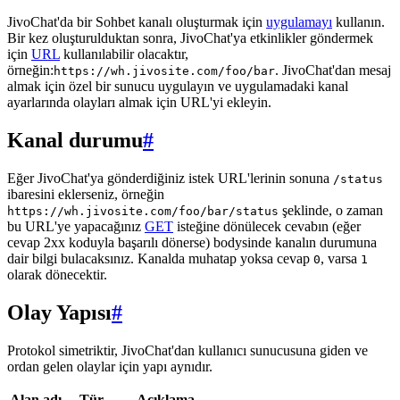
JivoChat'da bir Sohbet kanalı oluşturmak için
uygulamayı
kullanın.
Bir kez oluşturulduktan sonra, JivoChat'ya etkinlikler göndermek
için
URL
kullanılabilir olacaktır,
örneğin:
. JivoChat'dan mesaj
https://wh.jivosite.com/foo/bar
almak için özel bir sunucu uygulayın ve uygulamadaki kanal
ayarlarında olayları almak için URL'yi ekleyin.
Kanal durumu
#
Eğer JivoChat'ya gönderdiğiniz istek URL'lerinin sonuna
/status
ibaresini eklerseniz, örneğin
şeklinde, o zaman
https://wh.jivosite.com/foo/bar/status
bu URL'ye yapacağınız
GET
isteğine dönülecek cevabın (eğer
cevap 2xx koduyla başarılı dönerse) bodysinde kanalın durumuna
dair bilgi bulacaksınız. Kanalda muhatap yoksa cevap
, varsa
0
1
olarak dönecektir.
Olay Yapısı
#
Protokol simetriktir, JivoChat'dan kullanıcı sunucusuna giden ve
ordan gelen olaylar için yapı aynıdır.
Alan adı
Tür
Açıklama