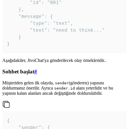
		"id": "001"

	},

	"message": {

		"type": "text",

		"text": "need to think..."

	}

Aşağıdakiler, JivoChat'ya gönderilecek olay örnekleridir..
Sohbet başlat
#
Müşteriden gelen ilk olayda,
(gönderen) yapısını
sender
doldurmanız önerilir. Ayrıca
alanı yeterlidir ve bu
sender.id
yapının kalan alanları ancak değiştiğinde doldurulabilir.
{

	"sender": {
