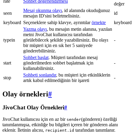
rate
Sohbet değerlendirmesi
değer
Mesaj okunma olayı
, id alanında okuduğunuz
seen
id
mesajın ID'sini belirtmelisiniz.
keyboard
Seçeneklere sahip klavye, ayrıntılar
örnekte
keyboard
Yazma olayı
, bu mesajın metin alanına, yazılan
metni JivoChat kullanıcısı tarafından
typein
görülebilecek şekilde yazabilirsiniz. Bu olayı
-
bir müşteri için en sık her 5 saniyede
gönderebilirsiniz.
Sohbet başlat
. Müşteri tarafından mesaj
start
gönderilmeden sohbet başlatmak için
-
kullanabilirsiniz.
Sohbeti sonlandır
, bu müşteri için etkinliklerin
stop
-
artık kabul edilmediğinin bir işareti
Olay örnekleri
#
JivoChat Olay Örnekleri
#
JivoChat kullanıcısı için en az bir
(gönderen) özelliği
sender
tanımlanmışsa, etkinliğe bu bilgileri içeren bir gönderen alanı
eklenir. İletinin alıcısı,
tarafından tanımlanır.
recipient.id