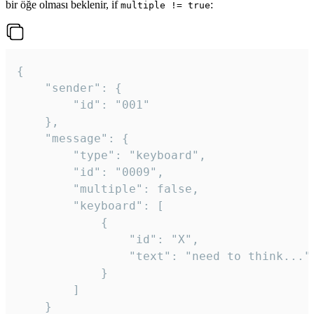
bir öğe olması beklenir, if
:
multiple != true
{

	"sender": {

		"id": "001"

	},

	"message": {

		"type": "keyboard",

		"id": "0009",

		"multiple": false,

		"keyboard": [

			{

				"id": "X",

				"text": "need to think..."

			}

		]

	}
