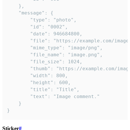
	},

	"message": {

		"type": "photo",

		"id": "0002",

		"date": 946684800,

		"file": "https://example.com/image.png",

		"mime_type": "image/png",

		"file_name": "image.png",

		"file_size": 1024,

		"thumb": "https://example.com/image_thumb.png",

		"width": 800,

		"height": 600,

		"title": "Title",

		"text": "Image comment."

	}

}
Sticker
#