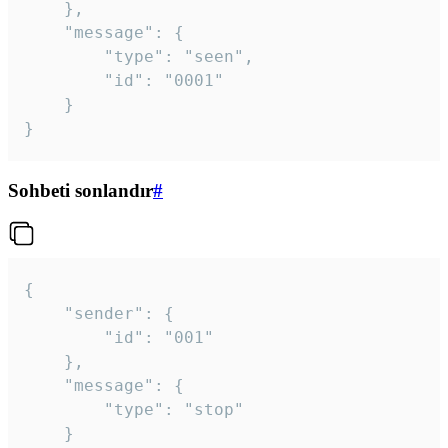
	},

	"message": {

		"type": "seen",

		"id": "0001"

	}

}
Sohbeti sonlandır
#
{

	"sender": {

		"id": "001"

	},

	"message": {

		"type": "stop"

	}
