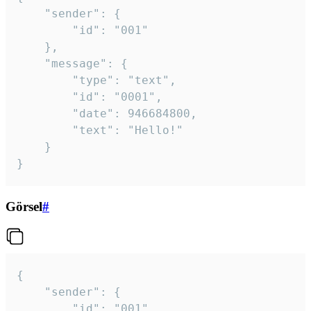
	"sender": {

		"id": "001"

	},

	"message": {

		"type": "text",

		"id": "0001",

		"date": 946684800,

		"text": "Hello!"

	}

}
Görsel
#
{

	"sender": {

		"id": "001"
