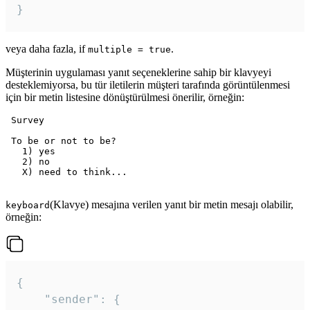
veya daha fazla, if
.
multiple = true
Müşterinin uygulaması yanıt seçeneklerine sahip bir klavyeyi
desteklemiyorsa, bu tür iletilerin müşteri tarafında görüntülenmesi
için bir metin listesine dönüştürülmesi önerilir, örneğin:
 Survey

 To be or not to be?

   1) yes

   2) no

   X) need to think...

(Klavye) mesajına verilen yanıt bir metin mesajı olabilir,
keyboard
örneğin:
{

	"sender": {
