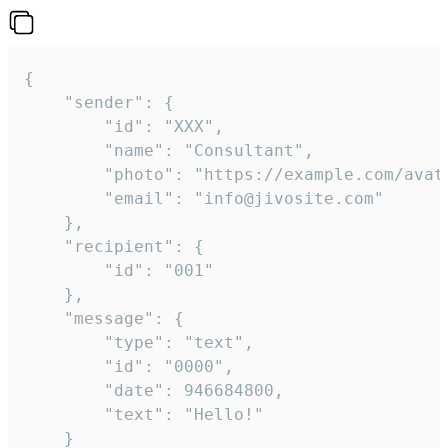
{

	"sender": {

		"id": "XXX",

		"name": "Consultant",

		"photo": "https://example.com/avatar.png",

		"email": "info@jivosite.com"

	},

	"recipient": {

		"id": "001"

	},

	"message": {

		"type": "text",

		"id": "0000",

		"date": 946684800,

		"text": "Hello!"

	}
