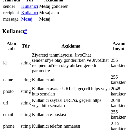
sender
Kullanıcı
Mesaj gönderen
recipient
Kullanıcı
Mesaj alan
message
Mesaj
Mesaj
Kullanıcı
#
Alan
Azami
Tür
Açıklama
adı
boyut
Ziyaretçi tanımlayıcısı, JivoChat
sender.id'ye olay gönderirken ve JivoChat
255
id
string
recipient.id'den olay alırken gerekli
karakter
parametre
255
name
string
Kullanıcı adı
karakter
Kullanıcı avatar URL'si, geçerli https veya
2048
photo
string
http şemaları
karakter
Kullanıcı sayfası URL'si, geçerli https
2048
url
string
veya http şemaları
karakter
255
email
string
Kullanıcı e-postası
karakter
2-15
phone
string
Kullanıcı telefon numarası
karakter