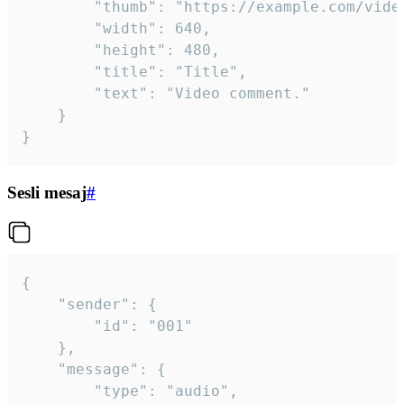
		"thumb": "https://example.com/video_thumb.png",

		"width": 640,

		"height": 480,

		"title": "Title",

		"text": "Video comment."

	}

}
Sesli mesaj
#
{

	"sender": {

		"id": "001"

	},

	"message": {

		"type": "audio",
