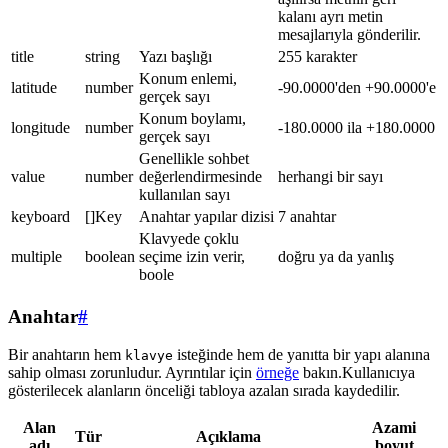
kalanı ayrı metin
mesajlarıyla gönderilir.
title
string
Yazı başlığı
255 karakter
Konum enlemi,
latitude
number
-90.0000'den +90.0000'e
gerçek sayı
Konum boylamı,
longitude
number
-180.0000 ila +180.0000
gerçek sayı
Genellikle sohbet
value
number
değerlendirmesinde
herhangi bir sayı
kullanılan sayı
keyboard
[]Key
Anahtar yapılar dizisi
7 anahtar
Klavyede çoklu
multiple
boolean
seçime izin verir,
doğru ya da yanlış
boole
Anahtar
#
Bir anahtarın hem
isteğinde hem de yanıtta bir yapı alanına
klavye
sahip olması zorunludur. Ayrıntılar için
örneğe
bakın.Kullanıcıya
gösterilecek alanların önceliği tabloya azalan sırada kaydedilir.
Alan
Azami
Tür
Açıklama
adı
boyut