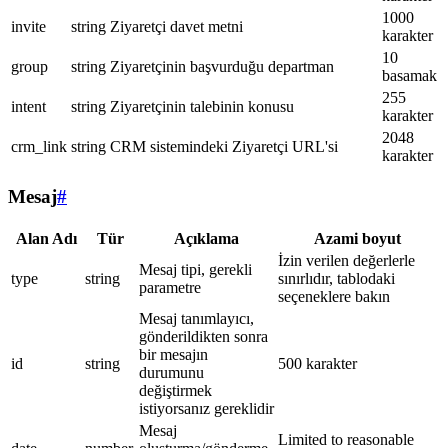
1000
invite
string
Ziyaretçi davet metni
karakter
10
group
string
Ziyaretçinin başvurduğu departman
basamak
255
intent
string
Ziyaretçinin talebinin konusu
karakter
2048
crm_link
string
CRM sistemindeki Ziyaretçi URL'si
karakter
Mesaj
#
Alan Adı
Tür
Açıklama
Azami boyut
İzin verilen değerlerle
Mesaj tipi, gerekli
type
string
sınırlıdır, tablodaki
parametre
seçeneklere bakın
Mesaj tanımlayıcı,
gönderildikten sonra
bir mesajın
id
string
500 karakter
durumunu
değiştirmek
istiyorsanız gereklidir
Mesaj
Limited to reasonable