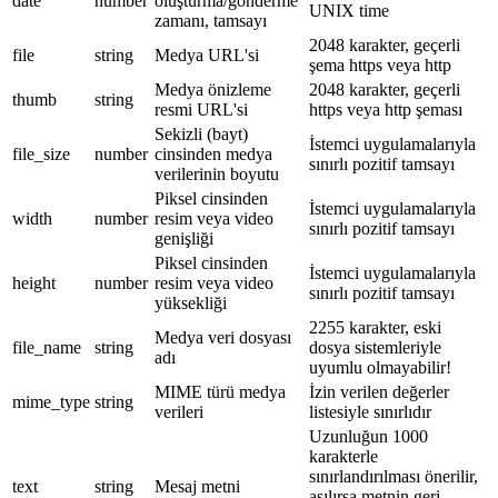
date
number
oluşturma/gönderme
UNIX time
zamanı, tamsayı
2048 karakter, geçerli
file
string
Medya URL'si
şema https veya http
Medya önizleme
2048 karakter, geçerli
thumb
string
resmi URL'si
https veya http şeması
Sekizli (bayt)
İstemci uygulamalarıyla
file_size
number
cinsinden medya
sınırlı pozitif tamsayı
verilerinin boyutu
Piksel cinsinden
İstemci uygulamalarıyla
width
number
resim veya video
sınırlı pozitif tamsayı
genişliği
Piksel cinsinden
İstemci uygulamalarıyla
height
number
resim veya video
sınırlı pozitif tamsayı
yüksekliği
2255 karakter, eski
Medya veri dosyası
file_name
string
dosya sistemleriyle
adı
uyumlu olmayabilir!
MIME türü medya
İzin verilen değerler
mime_type
string
verileri
listesiyle sınırlıdır
Uzunluğun 1000
karakterle
sınırlandırılması önerilir,
text
string
Mesaj metni
aşılırsa metnin geri