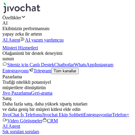
Özellikler
AI
Ekibinizin performansını
yapay zeka ile artırın
AI Agent
AI yazım yardımcısı
Müşteri Hizmetleri
Olağanüstü bir destek deneyimi
sunun
Siteniz için Canlı Destek
Chatbotlar
WhatsApp
Instagram
Entegrasyonu
Telegram
Tüm kanallar
Pazarlama
Trafiği nitelikli potansiyel
müşterilere dönüştürün
Jivo Pazarlama
Geri-arama
Satış
Daha fazla satış, daha yüksek sipariş tutarları
ve daha geniş bir müşteri kitlesi elde edin
JivoChat İş Telefonu
Jivochat Ekip Sohbeti
Entegrasyonlar
Telefon+
Video Görüşmeler
CRM
AI Agent
Sık sorulan soruları