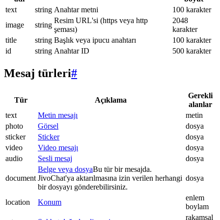
text
string
Anahtar metni
100 karakter
Resim URL'si (https veya http
2048
image
string
şeması)
karakter
title
string
Başlık veya ipucu anahtarı
100 karakter
id
string
Anahtar ID
500 karakter
Mesaj türleri
#
Gerekli
Tür
Açıklama
alanlar
text
Metin mesajı
metin
photo
Görsel
dosya
sticker
Sticker
dosya
video
Video mesajı
dosya
audio
Sesli mesaj
dosya
Belge veya dosya
Bu tür bir mesajda.
document
JivoChat'ya aktarılmasına izin verilen herhangi
dosya
bir dosyayı gönderebilirsiniz.
enlem
location
Konum
boylam
rakamsal