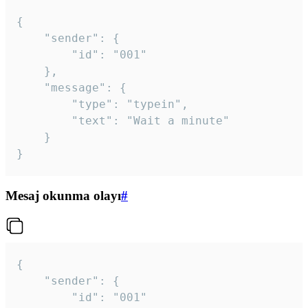
{

	"sender": {

		"id": "001"

	},

	"message": {

		"type": "typein",

		"text": "Wait a minute"

	}

}
Mesaj okunma olayı
#
{

	"sender": {

		"id": "001"
