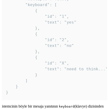
		"keyboard": [

			{

				"id": "1",

				"text": "yes"

			},

			{

				"id": "2",

				"text": "no"

			},

			{

				"id": "X",

				"text": "need to think..."

			}

		]

	}

}
istemcinin böyle bir mesaja yanıtının
(klavye) dizisinden
keyboard