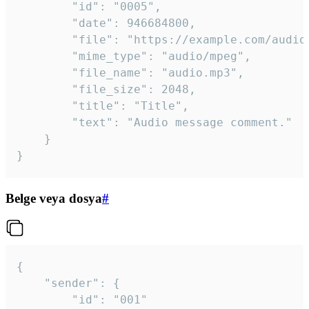
		"id": "0005",

		"date": 946684800,

		"file": "https://example.com/audio.mp3",

		"mime_type": "audio/mpeg",

		"file_name": "audio.mp3",

		"file_size": 2048,

		"title": "Title",

		"text": "Audio message comment."

	}

}
Belge veya dosya
#
{

	"sender": {

		"id": "001"
