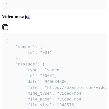
}
Video mesajı
#
{

	"sender": {

		"id": "001"

	},

	"message": {

		"type": "video",

		"id": "0004",

		"date": 946684800,

		"file": "https://example.com/video.mp4",

		"mime_type": "video/mp4",

		"file_name": "video.mp4",

		"file_size": 1048576,
