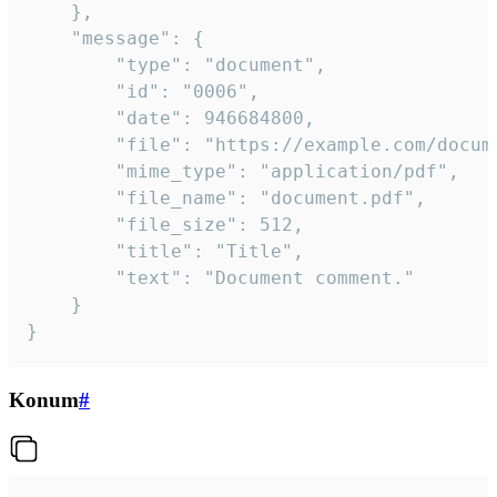
	},

	"message": {

		"type": "document",

		"id": "0006",

		"date": 946684800,

		"file": "https://example.com/document.pdf",

		"mime_type": "application/pdf",

		"file_name": "document.pdf",

		"file_size": 512,

		"title": "Title",

		"text": "Document comment."

	}

}
Konum
#