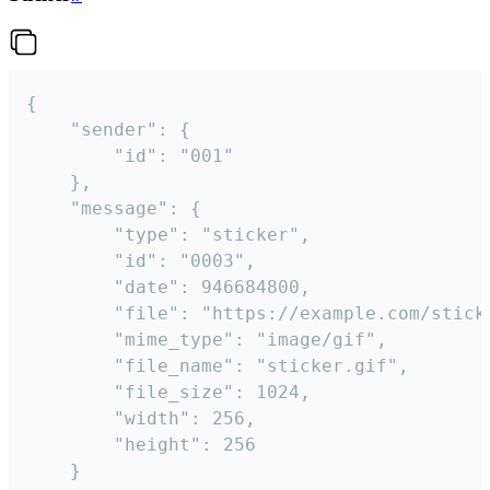
{

	"sender": {

		"id": "001"

	},

	"message": {

		"type": "sticker",

		"id": "0003",

		"date": 946684800,

		"file": "https://example.com/sticker.gif",

		"mime_type": "image/gif",

		"file_name": "sticker.gif",

		"file_size": 1024,

		"width": 256,

		"height": 256

	}
