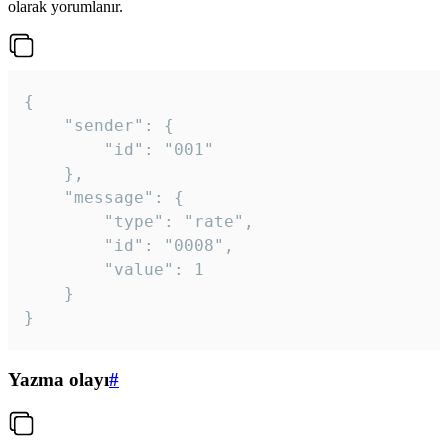
olarak yorumlanır.
{

	"sender": {

		"id": "001"

	},

	"message": {

		"type": "rate",

		"id": "0008",

		"value": 1

	}

}
Yazma olayı
#