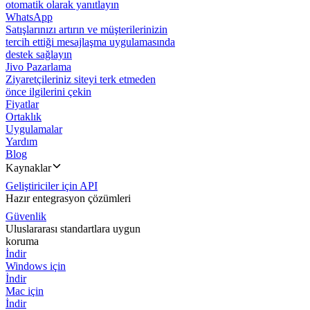
otomatik olarak yanıtlayın
WhatsApp
Satışlarınızı artırın ve müşterilerinizin
tercih ettiği mesajlaşma uygulamasında
destek sağlayın
Jivo Pazarlama
Ziyaretçileriniz siteyi terk etmeden
önce ilgilerini çekin
Fiyatlar
Ortaklık
Uygulamalar
Yardım
Blog
Kaynaklar
Geliştiriciler için API
Hazır entegrasyon çözümleri
Güvenlik
Uluslararası standartlara uygun
koruma
İndir
Windows için
İndir
Mac için
İndir