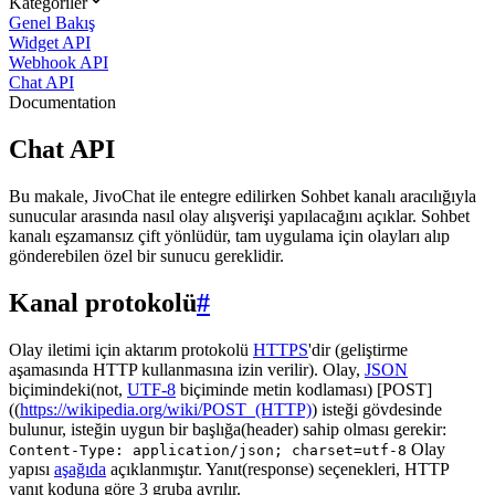
Kategoriler
Genel Bakış
Widget API
Webhook API
Chat API
Documentation
Chat API
Bu makale, JivoChat ile entegre edilirken Sohbet kanalı aracılığıyla
sunucular arasında nasıl olay alışverişi yapılacağını açıklar. Sohbet
kanalı eşzamansız çift yönlüdür, tam uygulama için olayları alıp
gönderebilen özel bir sunucu gereklidir.
Kanal protokolü
#
Olay iletimi için aktarım protokolü
HTTPS
'dir (geliştirme
aşamasında HTTP kullanmasına izin verilir). Olay,
JSON
biçimindeki(not,
UTF-8
biçiminde metin kodlaması) [POST]
((
https://wikipedia.org/wiki/POST_(HTTP)
) isteği gövdesinde
bulunur, isteğin uygun bir başlığa(header) sahip olması gerekir:
Olay
Content-Type: application/json; charset=utf-8
yapısı
aşağıda
açıklanmıştır. Yanıt(response) seçenekleri, HTTP
yanıt koduna göre 3 gruba ayrılır.