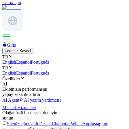
Linux için
Giriş
Ücretsiz Kaydol
TR
English
Español
Português
TR
English
Español
Português
Özellikler
AI
Ekibinizin performansını
yapay zeka ile artırın
AI Agent
AI yazım yardımcısı
Müşteri Hizmetleri
Olağanüstü bir destek deneyimi
sunun
Siteniz için Canlı Destek
Chatbotlar
WhatsApp
Instagram