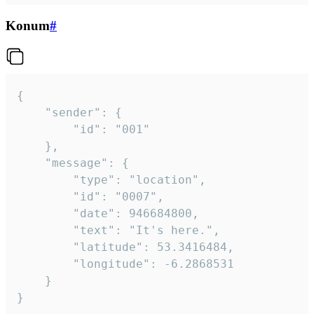
Konum
#
{

	"sender": {

		"id": "001"

	},

	"message": {

		"type": "location",

		"id": "0007",

		"date": 946684800,

		"text": "It's here.",

		"latitude": 53.3416484,

		"longitude": -6.2868531

	}

}