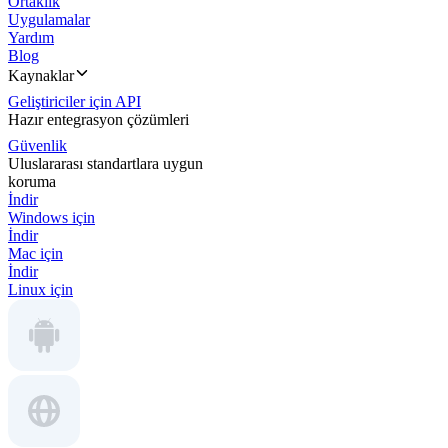
Ortaklık
Uygulamalar
Yardım
Blog
Kaynaklar
Geliştiriciler için API
Hazır entegrasyon çözümleri
Güvenlik
Uluslararası standartlara uygun
koruma
İndir
Windows için
İndir
Mac için
İndir
Linux için