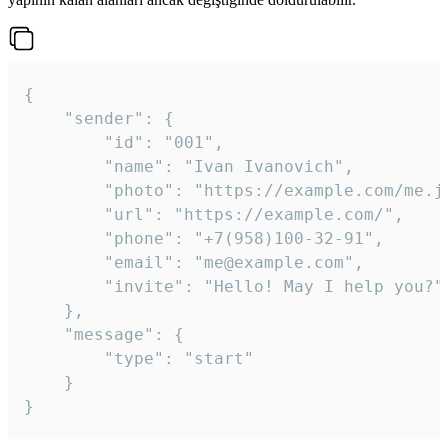
{

	"sender": {

		"id": "001",

		"name": "Ivan Ivanovich",

		"photo": "https://example.com/me.jpg",

		"url": "https://example.com/",

		"phone": "+7(958)100-32-91",

		"email": "me@example.com",

		"invite": "Hello! May I help you?"

	},

	"message": {

		"type": "start"

	}

}