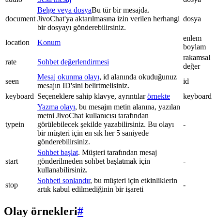
Belge veya dosya
Bu tür bir mesajda.
document
JivoChat'ya aktarılmasına izin verilen herhangi
dosya
bir dosyayı gönderebilirsiniz.
enlem
location
Konum
boylam
rakamsal
rate
Sohbet değerlendirmesi
değer
Mesaj okunma olayı
, id alanında okuduğunuz
seen
id
mesajın ID'sini belirtmelisiniz.
keyboard
Seçeneklere sahip klavye, ayrıntılar
örnekte
keyboard
Yazma olayı
, bu mesajın metin alanına, yazılan
metni JivoChat kullanıcısı tarafından
typein
görülebilecek şekilde yazabilirsiniz. Bu olayı
-
bir müşteri için en sık her 5 saniyede
gönderebilirsiniz.
Sohbet başlat
. Müşteri tarafından mesaj
start
gönderilmeden sohbet başlatmak için
-
kullanabilirsiniz.
Sohbeti sonlandır
, bu müşteri için etkinliklerin
stop
-
artık kabul edilmediğinin bir işareti
Olay örnekleri
#