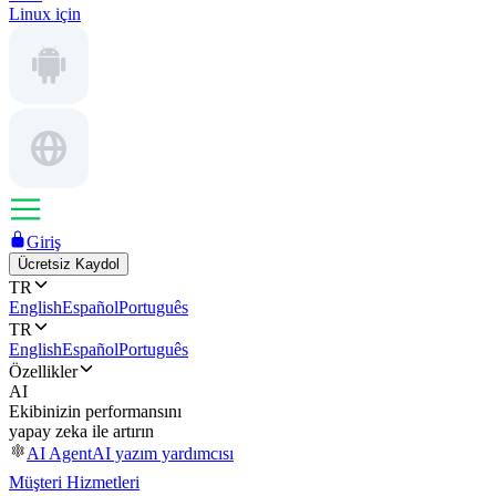
Linux için
Giriş
Ücretsiz Kaydol
TR
English
Español
Português
TR
English
Español
Português
Özellikler
AI
Ekibinizin performansını
yapay zeka ile artırın
AI Agent
AI yazım yardımcısı
Müşteri Hizmetleri