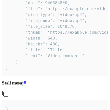
		"date": 946684800,

		"file": "https://example.com/video.mp4",

		"mime_type": "video/mp4",

		"file_name": "video.mp4",

		"file_size": 1048576,

		"thumb": "https://example.com/video_thumb.png",

		"width": 640,

		"height": 480,

		"title": "Title",

		"text": "Video comment."

	}

}
Sesli mesaj
#
{
