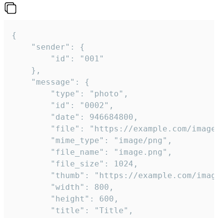
{

	"sender": {

		"id": "001"

	},

	"message": {

		"type": "photo",

		"id": "0002",

		"date": 946684800,

		"file": "https://example.com/image.png",

		"mime_type": "image/png",

		"file_name": "image.png",

		"file_size": 1024,

		"thumb": "https://example.com/image_thumb.png",

		"width": 800,

		"height": 600,

		"title": "Title",
