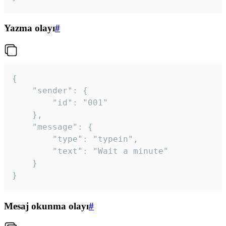
Yazma olayı
#
{

	"sender": {

		"id": "001"

	},

	"message": {

		"type": "typein",

		"text": "Wait a minute"

	}

}
Mesaj okunma olayı
#