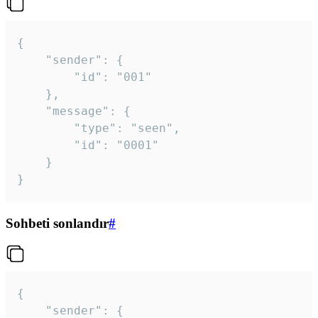
{

	"sender": {

		"id": "001"

	},

	"message": {

		"type": "seen",

		"id": "0001"

	}

}
Sohbeti sonlandır
#
{

	"sender": {
