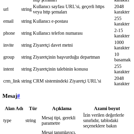
Kullanıcı sayfası URL'si, geçerli https
2048
url
string
veya http şemaları
karakter
255
email
string
Kullanıcı e-postası
karakter
2-15
phone
string
Kullanıcı telefon numarası
karakter
1000
invite
string
Ziyaretçi davet metni
karakter
10
group
string
Ziyaretçinin başvurduğu departman
basamak
255
intent
string
Ziyaretçinin talebinin konusu
karakter
2048
crm_link
string
CRM sistemindeki Ziyaretçi URL'si
karakter
Mesaj
#
Alan Adı
Tür
Açıklama
Azami boyut
İzin verilen değerlerle
Mesaj tipi, gerekli
type
string
sınırlıdır, tablodaki
parametre
seçeneklere bakın
Mesaj tanımlayıcı,