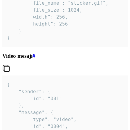
		"file_name": "sticker.gif",

		"file_size": 1024,

		"width": 256,

		"height": 256

	}

}
Video mesajı
#
{

	"sender": {

		"id": "001"

	},

	"message": {

		"type": "video",

		"id": "0004",
