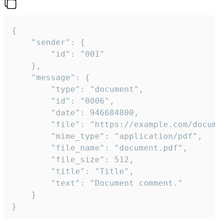
{

	"sender": {

		"id": "001"

	},

	"message": {

		"type": "document",

		"id": "0006",

		"date": 946684800,

		"file": "https://example.com/document.pdf",

		"mime_type": "application/pdf",

		"file_name": "document.pdf",

		"file_size": 512,

		"title": "Title",

		"text": "Document comment."

	}

}