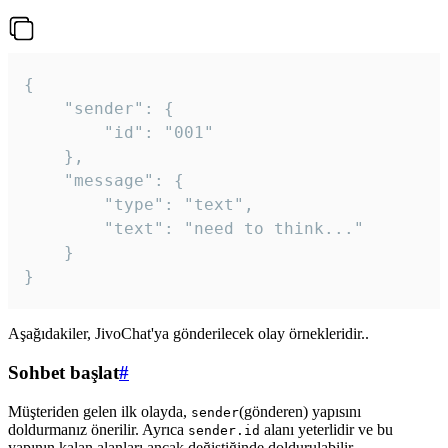
{

	"sender": {

		"id": "001"

	},

	"message": {

		"type": "text",

		"text": "need to think..."

	}

Aşağıdakiler, JivoChat'ya gönderilecek olay örnekleridir..
Sohbet başlat
#
Müşteriden gelen ilk olayda,
(gönderen) yapısını
sender
doldurmanız önerilir. Ayrıca
alanı yeterlidir ve bu
sender.id
yapının kalan alanları ancak değiştiğinde doldurulabilir.