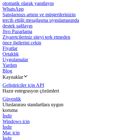
otomatik olarak yanıtlayın
WhatsApp
Satışlarınızı artırın ve müşterilerinizin
tercih ettiği mesajlaşma uygulamasında
destek sağlayın
Jivo Pazarlama
Ziyaretçileriniz siteyi terk etmeden
önce ilgilerini çekin
Fiyatlar
Ortaklık
Uygulamalar
Yardım
Blog
Kaynaklar
Geliştiriciler için API
Hazır entegrasyon çözümleri
Güvenlik
Uluslararası standartlara uygun
koruma
İndir
Windows için
İndir
Mac için
İndir