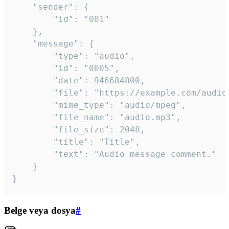
	"sender": {

		"id": "001"

	},

	"message": {

		"type": "audio",

		"id": "0005",

		"date": 946684800,

		"file": "https://example.com/audio.mp3",

		"mime_type": "audio/mpeg",

		"file_name": "audio.mp3",

		"file_size": 2048,

		"title": "Title",

		"text": "Audio message comment."

	}

}
Belge veya dosya
#