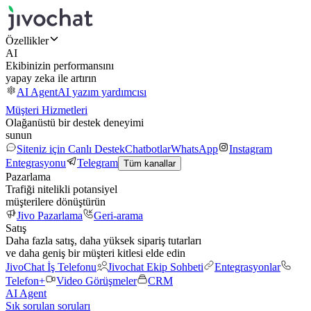
Özellikler
AI
Ekibinizin performansını
yapay zeka ile artırın
AI Agent
AI yazım yardımcısı
Müşteri Hizmetleri
Olağanüstü bir destek deneyimi
sunun
Siteniz için Canlı Destek
Chatbotlar
WhatsApp
Instagram
Entegrasyonu
Telegram
Tüm kanallar
Pazarlama
Trafiği nitelikli potansiyel
müşterilere dönüştürün
Jivo Pazarlama
Geri-arama
Satış
Daha fazla satış, daha yüksek sipariş tutarları
ve daha geniş bir müşteri kitlesi elde edin
JivoChat İş Telefonu
Jivochat Ekip Sohbeti
Entegrasyonlar
Telefon+
Video Görüşmeler
CRM
AI Agent
Sık sorulan soruları