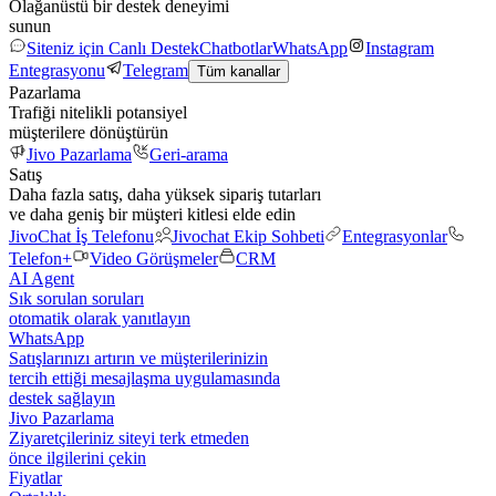
Olağanüstü bir destek deneyimi
sunun
Siteniz için Canlı Destek
Chatbotlar
WhatsApp
Instagram
Entegrasyonu
Telegram
Tüm kanallar
Pazarlama
Trafiği nitelikli potansiyel
müşterilere dönüştürün
Jivo Pazarlama
Geri-arama
Satış
Daha fazla satış, daha yüksek sipariş tutarları
ve daha geniş bir müşteri kitlesi elde edin
JivoChat İş Telefonu
Jivochat Ekip Sohbeti
Entegrasyonlar
Telefon+
Video Görüşmeler
CRM
AI Agent
Sık sorulan soruları
otomatik olarak yanıtlayın
WhatsApp
Satışlarınızı artırın ve müşterilerinizin
tercih ettiği mesajlaşma uygulamasında
destek sağlayın
Jivo Pazarlama
Ziyaretçileriniz siteyi terk etmeden
önce ilgilerini çekin
Fiyatlar