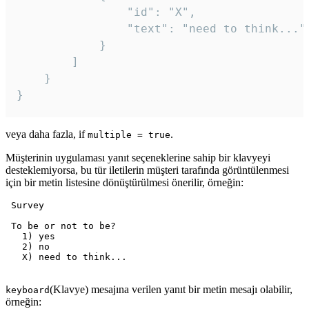
				"id": "X",

				"text": "need to think..."

			}

		]

	}

veya daha fazla, if
.
multiple = true
Müşterinin uygulaması yanıt seçeneklerine sahip bir klavyeyi
desteklemiyorsa, bu tür iletilerin müşteri tarafında görüntülenmesi
için bir metin listesine dönüştürülmesi önerilir, örneğin:
 Survey

 To be or not to be?

   1) yes

   2) no

   X) need to think...

(Klavye) mesajına verilen yanıt bir metin mesajı olabilir,
keyboard
örneğin: