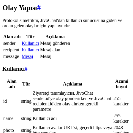
Olay Yapısı
#
Protokol simetriktir, JivoChat'dan kullanıcı sunucusuna giden ve
ordan gelen olaylar için yapı aynıdır.
Alan adı
Tür
Açıklama
sender
Kullanıcı
Mesaj gönderen
recipient
Kullanıcı
Mesaj alan
message
Mesaj
Mesaj
Kullanıcı
#
Alan
Azami
Tür
Açıklama
adı
boyut
Ziyaretçi tanımlayıcısı, JivoChat
sender.id'ye olay gönderirken ve JivoChat
255
id
string
recipient.id'den olay alırken gerekli
karakter
parametre
255
name
string
Kullanıcı adı
karakter
Kullanıcı avatar URL'si, geçerli https veya
2048
photo
string
http şemaları
karakter