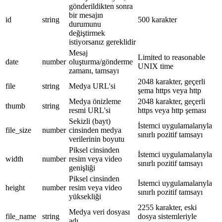
gönderildikten sonra
bir mesajın
id
string
500 karakter
durumunu
değiştirmek
istiyorsanız gereklidir
Mesaj
Limited to reasonable
date
number
oluşturma/gönderme
UNIX time
zamanı, tamsayı
2048 karakter, geçerli
file
string
Medya URL'si
şema https veya http
Medya önizleme
2048 karakter, geçerli
thumb
string
resmi URL'si
https veya http şeması
Sekizli (bayt)
İstemci uygulamalarıyla
file_size
number
cinsinden medya
sınırlı pozitif tamsayı
verilerinin boyutu
Piksel cinsinden
İstemci uygulamalarıyla
width
number
resim veya video
sınırlı pozitif tamsayı
genişliği
Piksel cinsinden
İstemci uygulamalarıyla
height
number
resim veya video
sınırlı pozitif tamsayı
yüksekliği
2255 karakter, eski
Medya veri dosyası
file_name
string
dosya sistemleriyle
adı