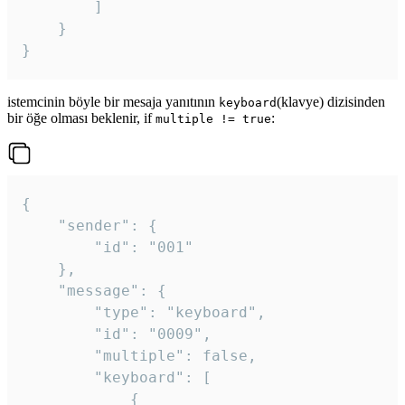
		]

	}

}
istemcinin böyle bir mesaja yanıtının
(klavye) dizisinden
keyboard
bir öğe olması beklenir, if
:
multiple != true
{

	"sender": {

		"id": "001"

	},

	"message": {

		"type": "keyboard",

		"id": "0009",

		"multiple": false,

		"keyboard": [

			{
