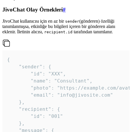
JivoChat Olay Örnekleri
#
JivoChat kullanıcısı için en az bir
(gönderen) özelliği
sender
tanımlanmışsa, etkinliğe bu bilgileri içeren bir gönderen alanı
eklenir. İletinin alıcısı,
tarafından tanımlanır.
recipient.id
{

	"sender": {

		"id": "XXX",

		"name": "Consultant",

		"photo": "https://example.com/avatar.png",

		"email": "info@jivosite.com"

	},

	"recipient": {

		"id": "001"

	},

	"message": {
