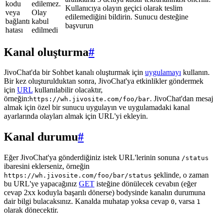
kodu
edilemez.
Kullanıcıya olayın geçici olarak teslim
veya
Olay
edilemediğini bildirin. Sunucu desteğine
bağlantı
kabul
başvurun
hatası
edilmedi
Kanal oluşturma
#
JivoChat'da bir Sohbet kanalı oluşturmak için
uygulamayı
kullanın.
Bir kez oluşturulduktan sonra, JivoChat'ya etkinlikler göndermek
için
URL
kullanılabilir olacaktır,
örneğin:
. JivoChat'dan mesaj
https://wh.jivosite.com/foo/bar
almak için özel bir sunucu uygulayın ve uygulamadaki kanal
ayarlarında olayları almak için URL'yi ekleyin.
Kanal durumu
#
Eğer JivoChat'ya gönderdiğiniz istek URL'lerinin sonuna
/status
ibaresini eklerseniz, örneğin
şeklinde, o zaman
https://wh.jivosite.com/foo/bar/status
bu URL'ye yapacağınız
GET
isteğine dönülecek cevabın (eğer
cevap 2xx koduyla başarılı dönerse) bodysinde kanalın durumuna
dair bilgi bulacaksınız. Kanalda muhatap yoksa cevap
, varsa
0
1
olarak dönecektir.