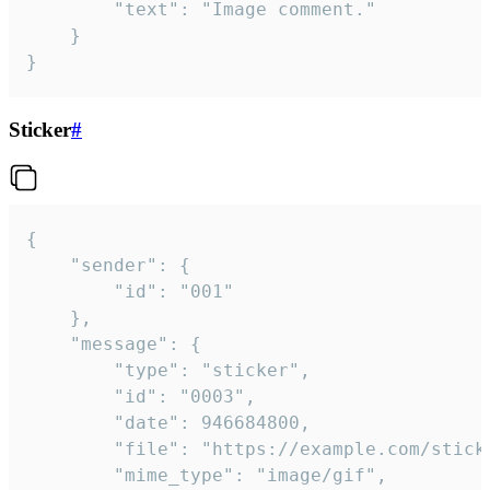
		"text": "Image comment."

	}

}
Sticker
#
{

	"sender": {

		"id": "001"

	},

	"message": {

		"type": "sticker",

		"id": "0003",

		"date": 946684800,

		"file": "https://example.com/sticker.gif",

		"mime_type": "image/gif",
