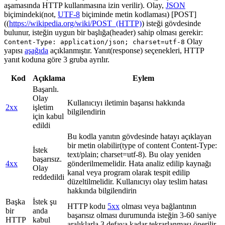
aşamasında HTTP kullanmasına izin verilir). Olay,
JSON
biçimindeki(not,
UTF-8
biçiminde metin kodlaması) [POST]
((
https://wikipedia.org/wiki/POST_(HTTP)
) isteği gövdesinde
bulunur, isteğin uygun bir başlığa(header) sahip olması gerekir:
Olay
Content-Type: application/json; charset=utf-8
yapısı
aşağıda
açıklanmıştır. Yanıt(response) seçenekleri, HTTP
yanıt koduna göre 3 gruba ayrılır.
Kod
Açıklama
Eylem
Başarılı.
Olay
Kullanıcıyı iletimin başarısı hakkında
2xx
işletim
bilgilendirin
için kabul
edildi
Bu kodla yanıtın gövdesinde hatayı açıklayan
bir metin olabilir(type of content Content-Type:
İstek
text/plain; charset=utf-8). Bu olay yeniden
başarısız.
4xx
gönderilmemelidir. Hata analiz edilip kaynağı
Olay
kanal veya program olarak tespit edilip
reddedildi
düzeltilmelidir. Kullanıcıyı olay teslim hatası
hakkında bilgilendirin
Başka
İstek şu
HTTP kodu
5xx
olması veya bağlantının
bir
anda
başarısız olması durumunda isteğin 3-60 saniye
HTTP
kabul
aralıklarla 3 defaya kadar tekrarlanması önerilir.