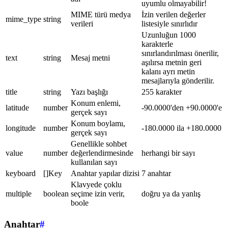
uyumlu olmayabilir!
MIME türü medya
İzin verilen değerler
mime_type
string
verileri
listesiyle sınırlıdır
Uzunluğun 1000
karakterle
sınırlandırılması önerilir,
text
string
Mesaj metni
aşılırsa metnin geri
kalanı ayrı metin
mesajlarıyla gönderilir.
title
string
Yazı başlığı
255 karakter
Konum enlemi,
latitude
number
-90.0000'den +90.0000'e
gerçek sayı
Konum boylamı,
longitude
number
-180.0000 ila +180.0000
gerçek sayı
Genellikle sohbet
value
number
değerlendirmesinde
herhangi bir sayı
kullanılan sayı
keyboard
[]Key
Anahtar yapılar dizisi
7 anahtar
Klavyede çoklu
multiple
boolean
seçime izin verir,
doğru ya da yanlış
boole
Anahtar
#