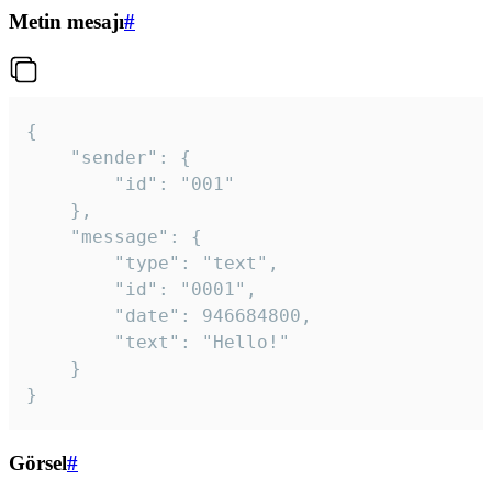
Metin mesajı
#
{

	"sender": {

		"id": "001"

	},

	"message": {

		"type": "text",

		"id": "0001",

		"date": 946684800,

		"text": "Hello!"

	}

}
Görsel
#