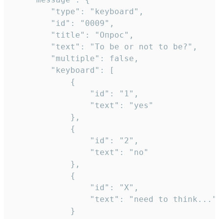
		"type": "keyboard",

		"id": "0009",

		"title": "Опрос",

		"text": "To be or not to be?",

		"multiple": false,

		"keyboard": [

			{

				"id": "1",

				"text": "yes"

			},

			{

				"id": "2",

				"text": "no"

			},

			{

				"id": "X",

				"text": "need to think..."

			}
