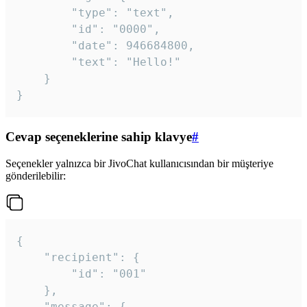
		"type": "text",

		"id": "0000",

		"date": 946684800,

		"text": "Hello!"

	}

}
Cevap seçeneklerine sahip klavye
#
Seçenekler yalnızca bir JivoChat kullanıcısından bir müşteriye
gönderilebilir:
{

	"recipient": {

		"id": "001"

	},

	"message": {
