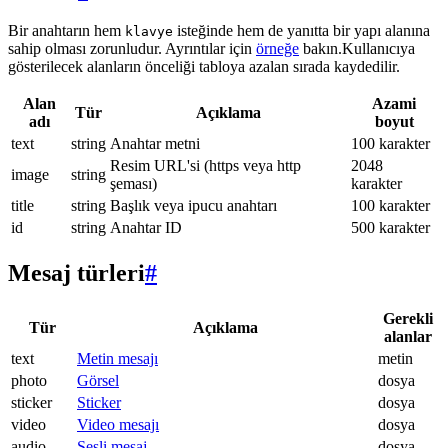
Bir anahtarın hem
isteğinde hem de yanıtta bir yapı alanına
klavye
sahip olması zorunludur. Ayrıntılar için
örneğe
bakın.Kullanıcıya
gösterilecek alanların önceliği tabloya azalan sırada kaydedilir.
Alan
Azami
Tür
Açıklama
adı
boyut
text
string
Anahtar metni
100 karakter
Resim URL'si (https veya http
2048
image
string
şeması)
karakter
title
string
Başlık veya ipucu anahtarı
100 karakter
id
string
Anahtar ID
500 karakter
Mesaj türleri
#
Gerekli
Tür
Açıklama
alanlar
text
Metin mesajı
metin
photo
Görsel
dosya
sticker
Sticker
dosya
video
Video mesajı
dosya
audio
Sesli mesaj
dosya