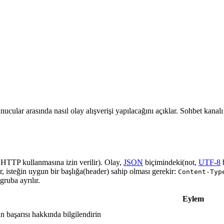
nucular arasında nasıl olay alışverişi yapılacağını açıklar. Sohbet kanal
a HTTP kullanmasına izin verilir). Olay,
JSON
biçimindeki(not,
UTF-8
r, isteğin uygun bir başlığa(header) sahip olması gerekir:
Content-Typ
ruba ayrılır.
Eylem
in başarısı hakkında bilgilendirin