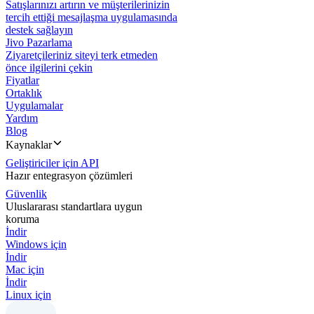
Satışlarınızı artırın ve müşterilerinizin
tercih ettiği mesajlaşma uygulamasında
destek sağlayın
Jivo Pazarlama
Ziyaretçileriniz siteyi terk etmeden
önce ilgilerini çekin
Fiyatlar
Ortaklık
Uygulamalar
Yardım
Blog
Kaynaklar
Geliştiriciler için API
Hazır entegrasyon çözümleri
Güvenlik
Uluslararası standartlara uygun
koruma
İndir
Windows için
İndir
Mac için
İndir
Linux için