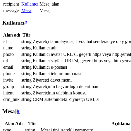
recipient
Kullanıcı
Mesaj alan
message
Mesaj
Mesaj
Kullanıcı
#
Alan adı
Tür
id
string
Ziyaretçi tanımlayıcısı, JivoChat sender.id'ye olay gö
name
string
Kullanıcı adı
photo
string
Kullanıcı avatar URL'si, geçerli https veya http şemal
url
string
Kullanıcı sayfası URL'si, geçerli https veya http şema
email
string
Kullanıcı e-postası
phone
string
Kullanıcı telefon numarası
invite
string
Ziyaretçi davet metni
group
string
Ziyaretçinin başvurduğu departman
intent
string
Ziyaretçinin talebinin konusu
crm_link
string
CRM sistemindeki Ziyaretçi URL'si
Mesaj
#
Alan Adı
Tür
Açıklama
type
string
Mesaj tipi, gerekli parametre