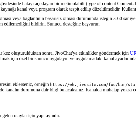
gövdesinde hatayı açıklayan bir metin olabilir(type of content Content-T
 kaynağı kanal veya program olarak tespit edilip düzeltilmelidir. Kullanı
lması veya bağlantının başarısız olması durumunda isteğin 3-60 saniye a
lim edilemediğini bildirin. Sunucu desteğine başvurun
ir kez oluşturulduktan sonra, JivoChat'ya etkinlikler göndermek için
U
almak için özel bir sunucu uygulayın ve uygulamadaki kanal ayarlarında
aresini eklerseniz, örneğin
https://wh.jivosite.com/foo/bar/sta
nde kanalın durumuna dair bilgi bulacaksınız. Kanalda muhatap yoksa 
gelen olaylar için yapı aynıdır.