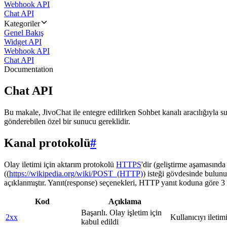
Webhook API
Chat API
Kategoriler
Genel Bakış
Widget API
Webhook API
Chat API
Documentation
Chat API
Bu makale, JivoChat ile entegre edilirken Sohbet kanalı aracılığıyla su
gönderebilen özel bir sunucu gereklidir.
Kanal protokolü
#
Olay iletimi için aktarım protokolü
HTTPS
'dir (geliştirme aşamasınd
((
https://wikipedia.org/wiki/POST_(HTTP)
) isteği gövdesinde bulunu
açıklanmıştır. Yanıt(response) seçenekleri, HTTP yanıt koduna göre 3 g
Kod
Açıklama
Başarılı. Olay işletim için
2xx
Kullanıcıyı iletim
kabul edildi