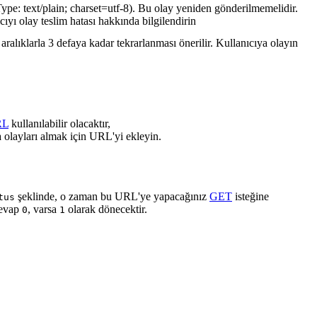
ype: text/plain; charset=utf-8). Bu olay yeniden gönderilmemelidir.
cıyı olay teslim hatası hakkında bilgilendirin
ralıklarla 3 defaya kadar tekrarlanması önerilir. Kullanıcıya olayın
RL
kullanılabilir olacaktır,
 olayları almak için URL'yi ekleyin.
şeklinde, o zaman bu URL'ye yapacağınız
GET
isteğine
tus
cevap
, varsa
olarak dönecektir.
0
1