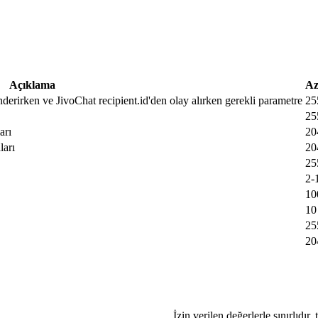
Açıklama
Az
nderirken ve JivoChat recipient.id'den olay alırken gerekli parametre
25
25
arı
20
ları
20
25
2-
10
10
25
20
İzin verilen değerlerle sınırlıdır