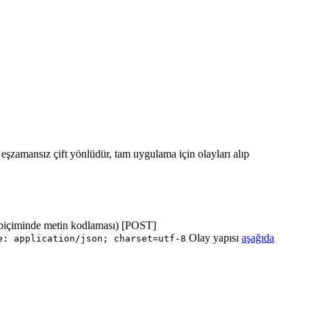
ı eşzamansız çift yönlüdür, tam uygulama için olayları alıp
biçiminde metin kodlaması) [POST]
Olay yapısı
aşağıda
e: application/json; charset=utf-8