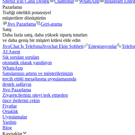
Siteniz için Canlı Destek
Chatbotlar
WhatsApp
Instagram Ente
Pazarlama
Trafiği nitelikli potansiyel
müşterilere dönüştürün
Jivo Pazarlama
Geri-arama
Satış
Daha fazla satış, daha yüksek sipariş tutarları
ve daha geniş bir müşteri kitlesi elde edin
JivoChat İş Telefonu
Jivochat Ekip Sohbeti
Entegrasyonlar
Telefo
AI Agent
Sık sorulan soruları
otomatik olarak yanıtlayın
WhatsApp
Satışlarınızı artırın ve müşterilerinizin
tercih ettiği mesajlaşma uygulamasında
destek sağlayın
Jivo Pazarlama
Ziyaretçileriniz siteyi terk etmeden
önce ilgilerini çekin
Fiyatlar
Ortaklık
Uygulamalar
Yardım
Blog
Kaynaklar