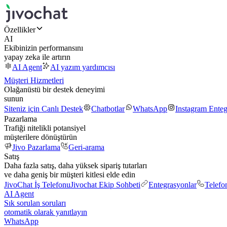
Özellikler
AI
Ekibinizin performansını
yapay zeka ile artırın
AI Agent
AI yazım yardımcısı
Müşteri Hizmetleri
Olağanüstü bir destek deneyimi
sunun
Siteniz için Canlı Destek
Chatbotlar
WhatsApp
Instagram Ente
Pazarlama
Trafiği nitelikli potansiyel
müşterilere dönüştürün
Jivo Pazarlama
Geri-arama
Satış
Daha fazla satış, daha yüksek sipariş tutarları
ve daha geniş bir müşteri kitlesi elde edin
JivoChat İş Telefonu
Jivochat Ekip Sohbeti
Entegrasyonlar
Telefo
AI Agent
Sık sorulan soruları
otomatik olarak yanıtlayın
WhatsApp