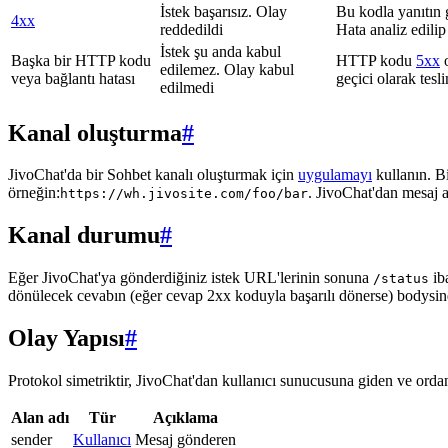
İstek başarısız. Olay
Bu kodla yanıtın 
4xx
reddedildi
Hata analiz edilip
İstek şu anda kabul
Başka bir HTTP kodu
HTTP kodu
5xx
o
edilemez. Olay kabul
veya bağlantı hatası
geçici olarak tes
edilmedi
Kanal oluşturma
#
JivoChat'da bir Sohbet kanalı oluşturmak için
uygulamayı
kullanın. B
örneğin:
. JivoChat'dan mesaj 
https://wh.jivosite.com/foo/bar
Kanal durumu
#
Eğer JivoChat'ya gönderdiğiniz istek URL'lerinin sonuna
ib
/status
dönülecek cevabın (eğer cevap 2xx koduyla başarılı dönerse) bodysi
Olay Yapısı
#
Protokol simetriktir, JivoChat'dan kullanıcı sunucusuna giden ve ordan 
Alan adı
Tür
Açıklama
sender
Kullanıcı
Mesaj gönderen