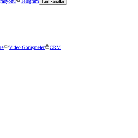
grasyonu
Telegram
Tüm kanallar
n+
Video Görüşmeler
CRM