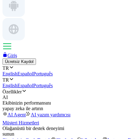
Giriş
Ücretsiz Kaydol
TR
English
Español
Português
TR
English
Español
Português
Özellikler
AI
Ekibinizin performansını
yapay zeka ile artırın
AI Agent
AI yazım yardımcısı
Müşteri Hizmetleri
Olağanüstü bir destek deneyimi
sunun