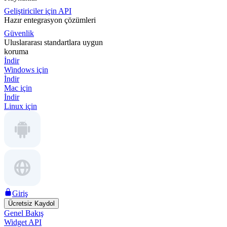
Geliştiriciler için API
Hazır entegrasyon çözümleri
Güvenlik
Uluslararası standartlara uygun
koruma
İndir
Windows için
İndir
Mac için
İndir
Linux için
Giriş
Ücretsiz Kaydol
Genel Bakış
Widget API