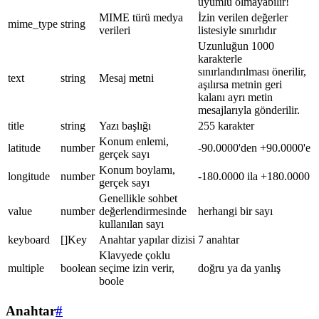
uyumlu olmayabilir!
MIME türü medya
İzin verilen değerler
mime_type
string
verileri
listesiyle sınırlıdır
Uzunluğun 1000
karakterle
sınırlandırılması önerilir,
text
string
Mesaj metni
aşılırsa metnin geri
kalanı ayrı metin
mesajlarıyla gönderilir.
title
string
Yazı başlığı
255 karakter
Konum enlemi,
latitude
number
-90.0000'den +90.0000'e
gerçek sayı
Konum boylamı,
longitude
number
-180.0000 ila +180.0000
gerçek sayı
Genellikle sohbet
value
number
değerlendirmesinde
herhangi bir sayı
kullanılan sayı
keyboard
[]Key
Anahtar yapılar dizisi
7 anahtar
Klavyede çoklu
multiple
boolean
seçime izin verir,
doğru ya da yanlış
boole
Anahtar
#