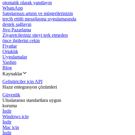
otomatik olarak yanıtlayın
WhatsApp
Satışlarınızı artırın ve müşterilerinizin
tercih ettiği mesajlaşma uygulamasında
destek sağlayın
Jivo Pazarlama
Ziyaretçileriniz siteyi terk etmeden
önce ilgilerini çekin
Fiyatlar
Ortaklık
Uygulamalar
Yardım
Blog
Kaynaklar
Geliştiriciler için API
Hazır entegrasyon çözümleri
Güvenlik
Uluslararası standartlara uygun
koruma
İndir
Windows için
İndir
Mac için
İndir