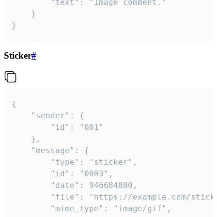
		"text": "Image comment."

	}

}
Sticker
#
{

	"sender": {

		"id": "001"

	},

	"message": {

		"type": "sticker",

		"id": "0003",

		"date": 946684800,

		"file": "https://example.com/sticker.gif",

		"mime_type": "image/gif",
