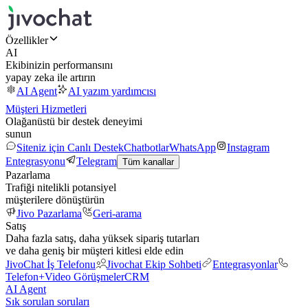
Özellikler
AI
Ekibinizin performansını
yapay zeka ile artırın
AI Agent
AI yazım yardımcısı
Müşteri Hizmetleri
Olağanüstü bir destek deneyimi
sunun
Siteniz için Canlı Destek
Chatbotlar
WhatsApp
Instagram
Entegrasyonu
Telegram
Tüm kanallar
Pazarlama
Trafiği nitelikli potansiyel
müşterilere dönüştürün
Jivo Pazarlama
Geri-arama
Satış
Daha fazla satış, daha yüksek sipariş tutarları
ve daha geniş bir müşteri kitlesi elde edin
JivoChat İş Telefonu
Jivochat Ekip Sohbeti
Entegrasyonlar
Telefon+
Video Görüşmeler
CRM
AI Agent
Sık sorulan soruları