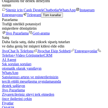
Olağanüstü bir destek deneyimi
sunun
Siteniz için Canlı Destek
Chatbotlar
WhatsApp
Instagram
Entegrasyonu
Telegram
Tüm kanallar
Pazarlama
Trafiği nitelikli potansiyel
müşterilere dönüştürün
Jivo Pazarlama
Geri-arama
Satış
Daha fazla satış, daha yüksek sipariş tutarları
ve daha geniş bir müşteri kitlesi elde edin
JivoChat İş Telefonu
Jivochat Ekip Sohbeti
Entegrasyonlar
Telefon+
Video Görüşmeler
CRM
AI Agent
Sık sorulan soruları
otomatik olarak yanıtlayın
WhatsApp
Satışlarınızı artırın ve müşterilerinizin
tercih ettiği mesajlaşma uygulamasında
destek sağlayın
Jivo Pazarlama
Ziyaretçileriniz siteyi terk etmeden
önce ilgilerini çekin
Fiyatlar
Ortaklık