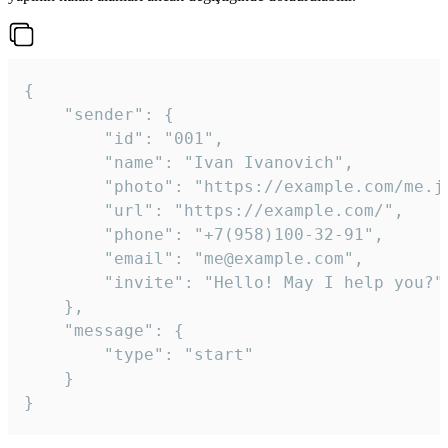
{

	"sender": {

		"id": "001",

		"name": "Ivan Ivanovich",

		"photo": "https://example.com/me.jpg",

		"url": "https://example.com/",

		"phone": "+7(958)100-32-91",

		"email": "me@example.com",

		"invite": "Hello! May I help you?"

	},

	"message": {

		"type": "start"

	}

}