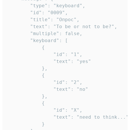
		"type": "keyboard",

		"id": "0009",

		"title": "Опрос",

		"text": "To be or not to be?",

		"multiple": false,

		"keyboard": [

			{

				"id": "1",

				"text": "yes"

			},

			{

				"id": "2",

				"text": "no"

			},

			{

				"id": "X",

				"text": "need to think..."

			}
