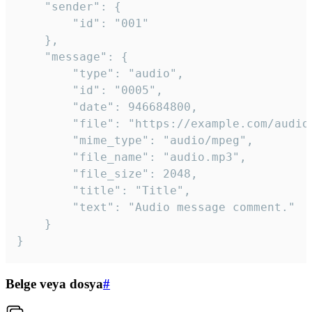
	"sender": {

		"id": "001"

	},

	"message": {

		"type": "audio",

		"id": "0005",

		"date": 946684800,

		"file": "https://example.com/audio.mp3",

		"mime_type": "audio/mpeg",

		"file_name": "audio.mp3",

		"file_size": 2048,

		"title": "Title",

		"text": "Audio message comment."

	}

}
Belge veya dosya
#