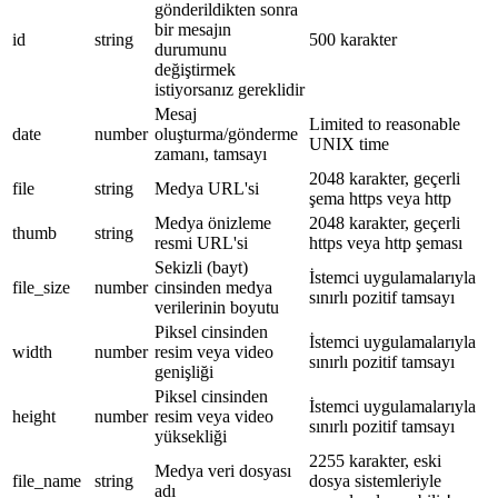
gönderildikten sonra
bir mesajın
id
string
500 karakter
durumunu
değiştirmek
istiyorsanız gereklidir
Mesaj
Limited to reasonable
date
number
oluşturma/gönderme
UNIX time
zamanı, tamsayı
2048 karakter, geçerli
file
string
Medya URL'si
şema https veya http
Medya önizleme
2048 karakter, geçerli
thumb
string
resmi URL'si
https veya http şeması
Sekizli (bayt)
İstemci uygulamalarıyla
file_size
number
cinsinden medya
sınırlı pozitif tamsayı
verilerinin boyutu
Piksel cinsinden
İstemci uygulamalarıyla
width
number
resim veya video
sınırlı pozitif tamsayı
genişliği
Piksel cinsinden
İstemci uygulamalarıyla
height
number
resim veya video
sınırlı pozitif tamsayı
yüksekliği
2255 karakter, eski
Medya veri dosyası
file_name
string
dosya sistemleriyle
adı