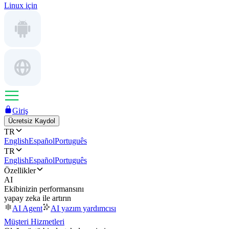
Linux için
Giriş
Ücretsiz Kaydol
TR
English
Español
Português
TR
English
Español
Português
Özellikler
AI
Ekibinizin performansını
yapay zeka ile artırın
AI Agent
AI yazım yardımcısı
Müşteri Hizmetleri