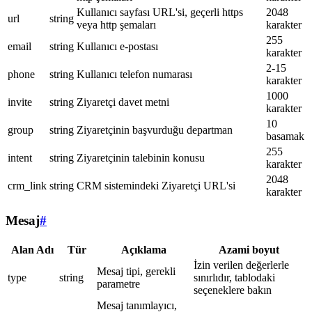
Kullanıcı sayfası URL'si, geçerli https
2048
url
string
veya http şemaları
karakter
255
email
string
Kullanıcı e-postası
karakter
2-15
phone
string
Kullanıcı telefon numarası
karakter
1000
invite
string
Ziyaretçi davet metni
karakter
10
group
string
Ziyaretçinin başvurduğu departman
basamak
255
intent
string
Ziyaretçinin talebinin konusu
karakter
2048
crm_link
string
CRM sistemindeki Ziyaretçi URL'si
karakter
Mesaj
#
Alan Adı
Tür
Açıklama
Azami boyut
İzin verilen değerlerle
Mesaj tipi, gerekli
type
string
sınırlıdır, tablodaki
parametre
seçeneklere bakın
Mesaj tanımlayıcı,