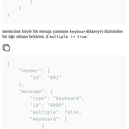
		]

	}

}
istemcinin böyle bir mesaja yanıtının
(klavye) dizisinden
keyboard
bir öğe olması beklenir, if
:
multiple != true
{

	"sender": {

		"id": "001"

	},

	"message": {

		"type": "keyboard",

		"id": "0009",

		"multiple": false,

		"keyboard": [

			{
