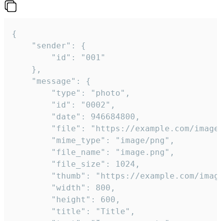
{

	"sender": {

		"id": "001"

	},

	"message": {

		"type": "photo",

		"id": "0002",

		"date": 946684800,

		"file": "https://example.com/image.png",

		"mime_type": "image/png",

		"file_name": "image.png",

		"file_size": 1024,

		"thumb": "https://example.com/image_thumb.png",

		"width": 800,

		"height": 600,

		"title": "Title",
