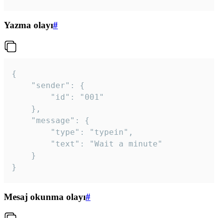
Yazma olayı
#
{

	"sender": {

		"id": "001"

	},

	"message": {

		"type": "typein",

		"text": "Wait a minute"

	}

}
Mesaj okunma olayı
#