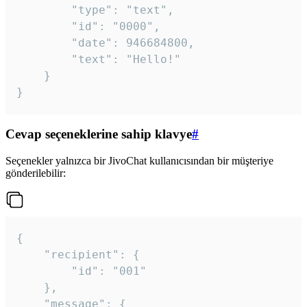
		"type": "text",

		"id": "0000",

		"date": 946684800,

		"text": "Hello!"

	}

}
Cevap seçeneklerine sahip klavye
#
Seçenekler yalnızca bir JivoChat kullanıcısından bir müşteriye
gönderilebilir:
{

	"recipient": {

		"id": "001"

	},

	"message": {
