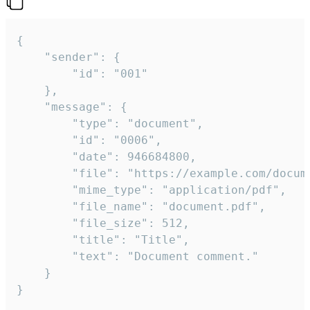
{

	"sender": {

		"id": "001"

	},

	"message": {

		"type": "document",

		"id": "0006",

		"date": 946684800,

		"file": "https://example.com/document.pdf",

		"mime_type": "application/pdf",

		"file_name": "document.pdf",

		"file_size": 512,

		"title": "Title",

		"text": "Document comment."

	}

}