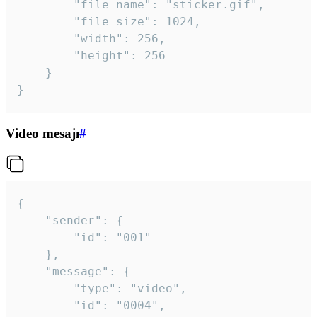
		"file_name": "sticker.gif",

		"file_size": 1024,

		"width": 256,

		"height": 256

	}

}
Video mesajı
#
{

	"sender": {

		"id": "001"

	},

	"message": {

		"type": "video",

		"id": "0004",
