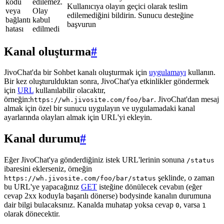
kodu
edilemez.
Kullanıcıya olayın geçici olarak teslim
veya
Olay
edilemediğini bildirin. Sunucu desteğine
bağlantı
kabul
başvurun
hatası
edilmedi
Kanal oluşturma
#
JivoChat'da bir Sohbet kanalı oluşturmak için
uygulamayı
kullanın.
Bir kez oluşturulduktan sonra, JivoChat'ya etkinlikler göndermek
için
URL
kullanılabilir olacaktır,
örneğin:
. JivoChat'dan mesaj
https://wh.jivosite.com/foo/bar
almak için özel bir sunucu uygulayın ve uygulamadaki kanal
ayarlarında olayları almak için URL'yi ekleyin.
Kanal durumu
#
Eğer JivoChat'ya gönderdiğiniz istek URL'lerinin sonuna
/status
ibaresini eklerseniz, örneğin
şeklinde, o zaman
https://wh.jivosite.com/foo/bar/status
bu URL'ye yapacağınız
GET
isteğine dönülecek cevabın (eğer
cevap 2xx koduyla başarılı dönerse) bodysinde kanalın durumuna
dair bilgi bulacaksınız. Kanalda muhatap yoksa cevap
, varsa
0
1
olarak dönecektir.