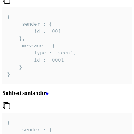
{

	"sender": {

		"id": "001"

	},

	"message": {

		"type": "seen",

		"id": "0001"

	}

}
Sohbeti sonlandır
#
{

	"sender": {
