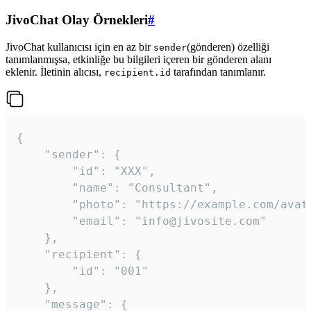
JivoChat Olay Örnekleri
#
JivoChat kullanıcısı için en az bir
(gönderen) özelliği
sender
tanımlanmışsa, etkinliğe bu bilgileri içeren bir gönderen alanı
eklenir. İletinin alıcısı,
tarafından tanımlanır.
recipient.id
{

	"sender": {

		"id": "XXX",

		"name": "Consultant",

		"photo": "https://example.com/avatar.png",

		"email": "info@jivosite.com"

	},

	"recipient": {

		"id": "001"

	},

	"message": {
