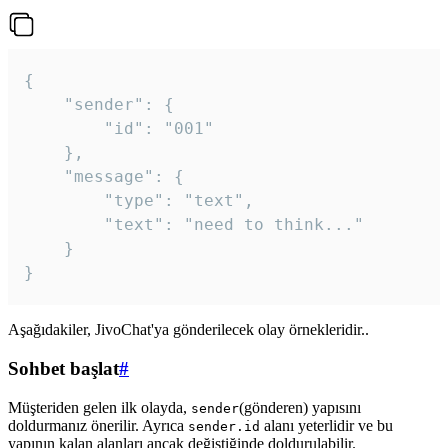
{

	"sender": {

		"id": "001"

	},

	"message": {

		"type": "text",

		"text": "need to think..."

	}

Aşağıdakiler, JivoChat'ya gönderilecek olay örnekleridir..
Sohbet başlat
#
Müşteriden gelen ilk olayda,
(gönderen) yapısını
sender
doldurmanız önerilir. Ayrıca
alanı yeterlidir ve bu
sender.id
yapının kalan alanları ancak değiştiğinde doldurulabilir.