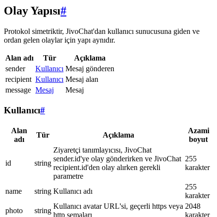
Olay Yapısı
#
Protokol simetriktir, JivoChat'dan kullanıcı sunucusuna giden ve
ordan gelen olaylar için yapı aynıdır.
Alan adı
Tür
Açıklama
sender
Kullanıcı
Mesaj gönderen
recipient
Kullanıcı
Mesaj alan
message
Mesaj
Mesaj
Kullanıcı
#
Alan
Azami
Tür
Açıklama
adı
boyut
Ziyaretçi tanımlayıcısı, JivoChat
sender.id'ye olay gönderirken ve JivoChat
255
id
string
recipient.id'den olay alırken gerekli
karakter
parametre
255
name
string
Kullanıcı adı
karakter
Kullanıcı avatar URL'si, geçerli https veya
2048
photo
string
http şemaları
karakter