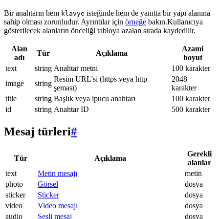
Bir anahtarın hem
isteğinde hem de yanıtta bir yapı alanına
klavye
sahip olması zorunludur. Ayrıntılar için
örneğe
bakın.Kullanıcıya
gösterilecek alanların önceliği tabloya azalan sırada kaydedilir.
Alan
Azami
Tür
Açıklama
adı
boyut
text
string
Anahtar metni
100 karakter
Resim URL'si (https veya http
2048
image
string
şeması)
karakter
title
string
Başlık veya ipucu anahtarı
100 karakter
id
string
Anahtar ID
500 karakter
Mesaj türleri
#
Gerekli
Tür
Açıklama
alanlar
text
Metin mesajı
metin
photo
Görsel
dosya
sticker
Sticker
dosya
video
Video mesajı
dosya
audio
Sesli mesaj
dosya