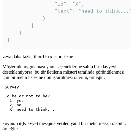
				"id": "X",

				"text": "need to think..."

			}

		]

	}

veya daha fazla, if
.
multiple = true
Müşterinin uygulaması yanıt seçeneklerine sahip bir klavyeyi
desteklemiyorsa, bu tür iletilerin müşteri tarafında görüntülenmesi
için bir metin listesine dönüştürülmesi önerilir, örneğin:
 Survey

 To be or not to be?

   1) yes

   2) no

   X) need to think...

(Klavye) mesajına verilen yanıt bir metin mesajı olabilir,
keyboard
örneğin: