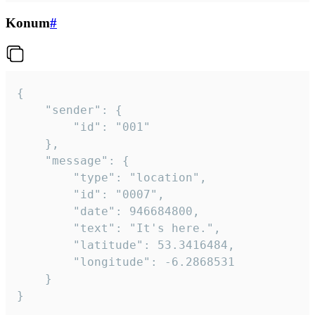
Konum
#
{

	"sender": {

		"id": "001"

	},

	"message": {

		"type": "location",

		"id": "0007",

		"date": 946684800,

		"text": "It's here.",

		"latitude": 53.3416484,

		"longitude": -6.2868531

	}

}