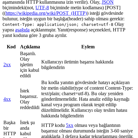
aşamasında HTTP kullanmasına izin verilir). Olay,
JSON
biçimindeki(not,
UTF-8
biçiminde metin kodlaması) [POST]
((
https://wikipedia.org/wiki/POST_(HTTP)
) isteği gövdesinde
bulunur, isteğin uygun bir başlığa(header) sahip olması gerekir:
Olay
Content-Type: application/json; charset=utf-8
yapısı
aşağıda
açıklanmıştır. Yanıt(response) seçenekleri, HTTP
yanıt koduna göre 3 gruba ayrılır.
Kod
Açıklama
Eylem
Başarılı.
Olay
Kullanıcıyı iletimin başarısı hakkında
2xx
işletim
bilgilendirin
için kabul
edildi
Bu kodla yanıtın gövdesinde hatayı açıklayan
bir metin olabilir(type of content Content-Type:
İstek
text/plain; charset=utf-8). Bu olay yeniden
başarısız.
4xx
gönderilmemelidir. Hata analiz edilip kaynağı
Olay
kanal veya program olarak tespit edilip
reddedildi
düzeltilmelidir. Kullanıcıyı olay teslim hatası
hakkında bilgilendirin
Başka
İstek şu
HTTP kodu
5xx
olması veya bağlantının
bir
anda
başarısız olması durumunda isteğin 3-60 saniye
HTTP
kabul
aralıklarla 3 defaya kadar tekrarlanması önerilir.