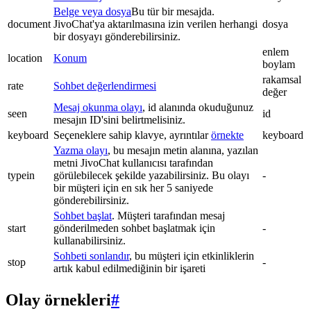
Belge veya dosya
Bu tür bir mesajda.
document
JivoChat'ya aktarılmasına izin verilen herhangi
dosya
bir dosyayı gönderebilirsiniz.
enlem
location
Konum
boylam
rakamsal
rate
Sohbet değerlendirmesi
değer
Mesaj okunma olayı
, id alanında okuduğunuz
seen
id
mesajın ID'sini belirtmelisiniz.
keyboard
Seçeneklere sahip klavye, ayrıntılar
örnekte
keyboard
Yazma olayı
, bu mesajın metin alanına, yazılan
metni JivoChat kullanıcısı tarafından
typein
görülebilecek şekilde yazabilirsiniz. Bu olayı
-
bir müşteri için en sık her 5 saniyede
gönderebilirsiniz.
Sohbet başlat
. Müşteri tarafından mesaj
start
gönderilmeden sohbet başlatmak için
-
kullanabilirsiniz.
Sohbeti sonlandır
, bu müşteri için etkinliklerin
stop
-
artık kabul edilmediğinin bir işareti
Olay örnekleri
#