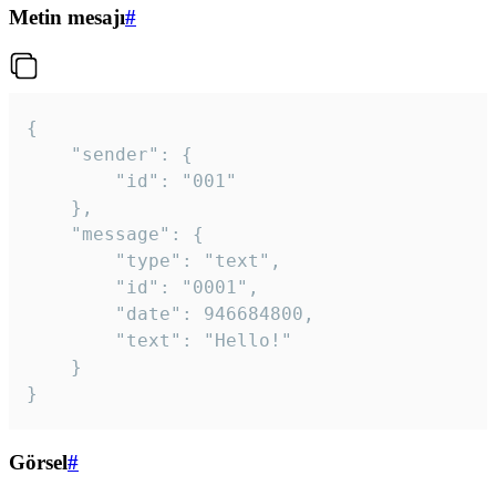
Metin mesajı
#
{

	"sender": {

		"id": "001"

	},

	"message": {

		"type": "text",

		"id": "0001",

		"date": 946684800,

		"text": "Hello!"

	}

}
Görsel
#