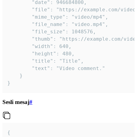
		"date": 946684800,

		"file": "https://example.com/video.mp4",

		"mime_type": "video/mp4",

		"file_name": "video.mp4",

		"file_size": 1048576,

		"thumb": "https://example.com/video_thumb.png",

		"width": 640,

		"height": 480,

		"title": "Title",

		"text": "Video comment."

	}

}
Sesli mesaj
#
{
