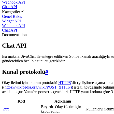
Webhook API
Chat API
Kategoriler
Genel Bakış
Widget API
Webhook API
Chat API
Documentation
Chat API
Bu makale, JivoChat ile entegre edilirken Sohbet kanalı aracılığıyla su
gönderebilen özel bir sunucu gereklidir.
Kanal protokolü
#
Olay iletimi için aktarım protokolü
HTTPS
'dir (geliştirme aşamasınd
((
https://wikipedia.org/wiki/POST_(HTTP)
) isteği gövdesinde bulunu
açıklanmıştır. Yanıt(response) seçenekleri, HTTP yanıt koduna göre 3 g
Kod
Açıklama
Başarılı. Olay işletim için
2xx
Kullanıcıyı iletim
kabul edildi