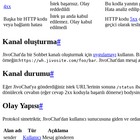
İstek başarısız. Olay
Bu kodla yanıtın 
4xx
reddedildi
Hata analiz edilip
İstek şu anda kabul
Başka bir HTTP kodu
HTTP kodu
5xx
o
edilemez. Olay kabul
veya bağlantı hatası
geçici olarak tes
edilmedi
Kanal oluşturma
#
JivoChat'da bir Sohbet kanalı oluşturmak için
uygulamayı
kullanın. B
örneğin:
. JivoChat'dan mesaj 
https://wh.jivosite.com/foo/bar
Kanal durumu
#
Eğer JivoChat'ya gönderdiğiniz istek URL'lerinin sonuna
ib
/status
dönülecek cevabın (eğer cevap 2xx koduyla başarılı dönerse) bodysi
Olay Yapısı
#
Protokol simetriktir, JivoChat'dan kullanıcı sunucusuna giden ve ordan 
Alan adı
Tür
Açıklama
sender
Kullanıcı
Mesaj gönderen