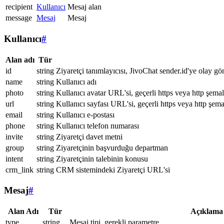
recipient
Kullanıcı
Mesaj alan
message
Mesaj
Mesaj
Kullanıcı
#
Alan adı
Tür
id
string
Ziyaretçi tanımlayıcısı, JivoChat sender.id'ye olay gö
name
string
Kullanıcı adı
photo
string
Kullanıcı avatar URL'si, geçerli https veya http şemal
url
string
Kullanıcı sayfası URL'si, geçerli https veya http şema
email
string
Kullanıcı e-postası
phone
string
Kullanıcı telefon numarası
invite
string
Ziyaretçi davet metni
group
string
Ziyaretçinin başvurduğu departman
intent
string
Ziyaretçinin talebinin konusu
crm_link
string
CRM sistemindeki Ziyaretçi URL'si
Mesaj
#
Alan Adı
Tür
Açıklama
type
string
Mesaj tipi, gerekli parametre