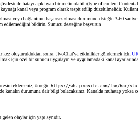
gövdesinde hatayı açıklayan bir metin olabilir(type of content Content-T
 kaynağı kanal veya program olarak tespit edilip düzeltilmelidir. Kullanı
lması veya bağlantının başarısız olması durumunda isteğin 3-60 saniye a
lim edilemediğini bildirin. Sunucu desteğine başvurun
ir kez oluşturulduktan sonra, JivoChat'ya etkinlikler göndermek için
U
almak için özel bir sunucu uygulayın ve uygulamadaki kanal ayarlarında
aresini eklerseniz, örneğin
https://wh.jivosite.com/foo/bar/sta
nde kanalın durumuna dair bilgi bulacaksınız. Kanalda muhatap yoksa 
gelen olaylar için yapı aynıdır.