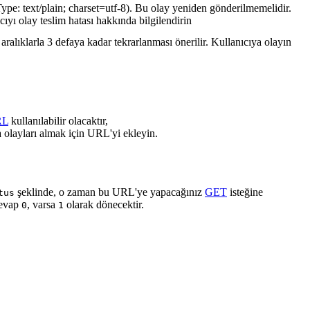
ype: text/plain; charset=utf-8). Bu olay yeniden gönderilmemelidir.
cıyı olay teslim hatası hakkında bilgilendirin
ralıklarla 3 defaya kadar tekrarlanması önerilir. Kullanıcıya olayın
RL
kullanılabilir olacaktır,
 olayları almak için URL'yi ekleyin.
şeklinde, o zaman bu URL'ye yapacağınız
GET
isteğine
tus
cevap
, varsa
olarak dönecektir.
0
1