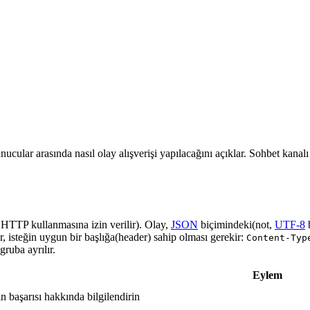
nucular arasında nasıl olay alışverişi yapılacağını açıklar. Sohbet kanal
a HTTP kullanmasına izin verilir). Olay,
JSON
biçimindeki(not,
UTF-8
r, isteğin uygun bir başlığa(header) sahip olması gerekir:
Content-Typ
ruba ayrılır.
Eylem
in başarısı hakkında bilgilendirin