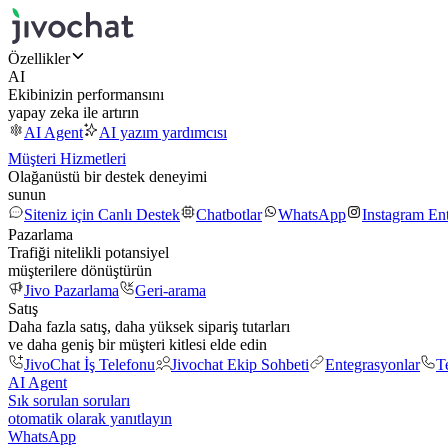
Özellikler
AI
Ekibinizin performansını
yapay zeka ile artırın
AI Agent
AI yazım yardımcısı
Müşteri Hizmetleri
Olağanüstü bir destek deneyimi
sunun
Siteniz için Canlı Destek
Chatbotlar
WhatsApp
Instagram En
Pazarlama
Trafiği nitelikli potansiyel
müşterilere dönüştürün
Jivo Pazarlama
Geri-arama
Satış
Daha fazla satış, daha yüksek sipariş tutarları
ve daha geniş bir müşteri kitlesi elde edin
JivoChat İş Telefonu
Jivochat Ekip Sohbeti
Entegrasyonlar
T
AI Agent
Sık sorulan soruları
otomatik olarak yanıtlayın
WhatsApp