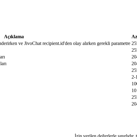
Açıklama
Az
nderirken ve JivoChat recipient.id'den olay alırken gerekli parametre
25
25
arı
20
ları
20
25
2-
10
10
25
20
İzin verilen değerlerle sınırlıdır