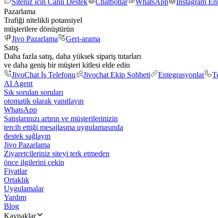
Siteniz için Canlı Destek
Chatbotlar
WhatsApp
Instagram En
Pazarlama
Trafiği nitelikli potansiyel
müşterilere dönüştürün
Jivo Pazarlama
Geri-arama
Satış
Daha fazla satış, daha yüksek sipariş tutarları
ve daha geniş bir müşteri kitlesi elde edin
JivoChat İş Telefonu
Jivochat Ekip Sohbeti
Entegrasyonlar
T
AI Agent
Sık sorulan soruları
otomatik olarak yanıtlayın
WhatsApp
Satışlarınızı artırın ve müşterilerinizin
tercih ettiği mesajlaşma uygulamasında
destek sağlayın
Jivo Pazarlama
Ziyaretçileriniz siteyi terk etmeden
önce ilgilerini çekin
Fiyatlar
Ortaklık
Uygulamalar
Yardım
Blog
Kaynaklar