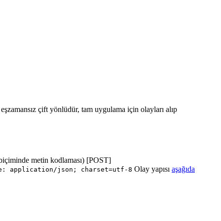
ı eşzamansız çift yönlüdür, tam uygulama için olayları alıp
biçiminde metin kodlaması) [POST]
Olay yapısı
aşağıda
e: application/json; charset=utf-8