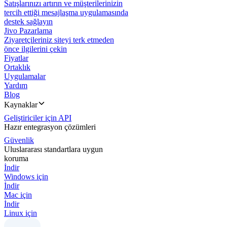
Satışlarınızı artırın ve müşterilerinizin
tercih ettiği mesajlaşma uygulamasında
destek sağlayın
Jivo Pazarlama
Ziyaretçileriniz siteyi terk etmeden
önce ilgilerini çekin
Fiyatlar
Ortaklık
Uygulamalar
Yardım
Blog
Kaynaklar
Geliştiriciler için API
Hazır entegrasyon çözümleri
Güvenlik
Uluslararası standartlara uygun
koruma
İndir
Windows için
İndir
Mac için
İndir
Linux için