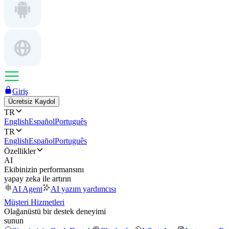
Giriş
Ücretsiz Kaydol
TR
English
Español
Português
TR
English
Español
Português
Özellikler
AI
Ekibinizin performansını
yapay zeka ile artırın
AI Agent
AI yazım yardımcısı
Müşteri Hizmetleri
Olağanüstü bir destek deneyimi
sunun