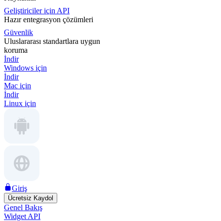
Geliştiriciler için API
Hazır entegrasyon çözümleri
Güvenlik
Uluslararası standartlara uygun
koruma
İndir
Windows için
İndir
Mac için
İndir
Linux için
Giriş
Ücretsiz Kaydol
Genel Bakış
Widget API