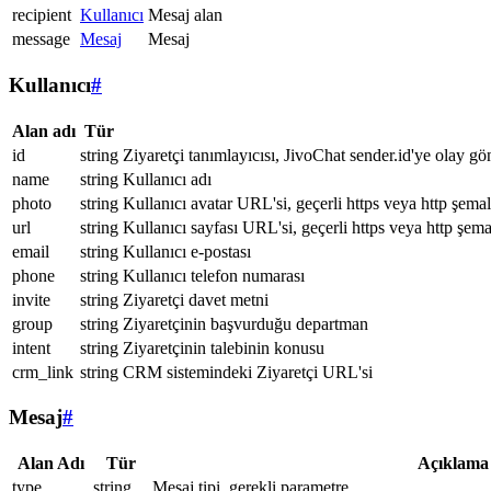
recipient
Kullanıcı
Mesaj alan
message
Mesaj
Mesaj
Kullanıcı
#
Alan adı
Tür
id
string
Ziyaretçi tanımlayıcısı, JivoChat sender.id'ye olay gö
name
string
Kullanıcı adı
photo
string
Kullanıcı avatar URL'si, geçerli https veya http şemal
url
string
Kullanıcı sayfası URL'si, geçerli https veya http şema
email
string
Kullanıcı e-postası
phone
string
Kullanıcı telefon numarası
invite
string
Ziyaretçi davet metni
group
string
Ziyaretçinin başvurduğu departman
intent
string
Ziyaretçinin talebinin konusu
crm_link
string
CRM sistemindeki Ziyaretçi URL'si
Mesaj
#
Alan Adı
Tür
Açıklama
type
string
Mesaj tipi, gerekli parametre