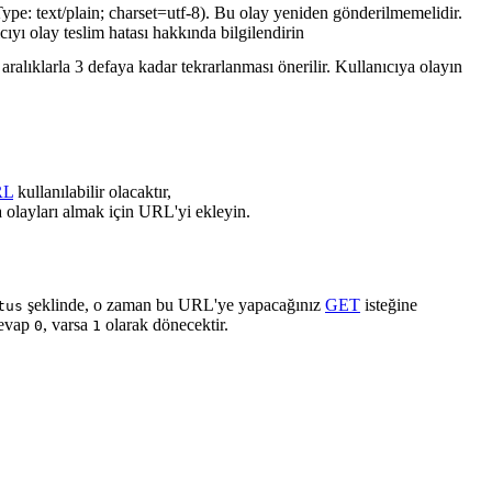
ype: text/plain; charset=utf-8). Bu olay yeniden gönderilmemelidir.
cıyı olay teslim hatası hakkında bilgilendirin
ralıklarla 3 defaya kadar tekrarlanması önerilir. Kullanıcıya olayın
RL
kullanılabilir olacaktır,
 olayları almak için URL'yi ekleyin.
şeklinde, o zaman bu URL'ye yapacağınız
GET
isteğine
tus
cevap
, varsa
olarak dönecektir.
0
1