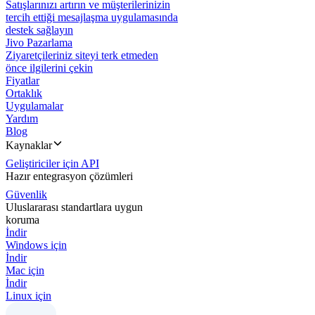
Satışlarınızı artırın ve müşterilerinizin
tercih ettiği mesajlaşma uygulamasında
destek sağlayın
Jivo Pazarlama
Ziyaretçileriniz siteyi terk etmeden
önce ilgilerini çekin
Fiyatlar
Ortaklık
Uygulamalar
Yardım
Blog
Kaynaklar
Geliştiriciler için API
Hazır entegrasyon çözümleri
Güvenlik
Uluslararası standartlara uygun
koruma
İndir
Windows için
İndir
Mac için
İndir
Linux için