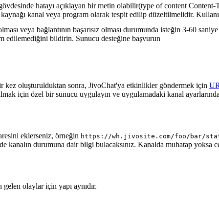
gövdesinde hatayı açıklayan bir metin olabilir(type of content Content-T
 kaynağı kanal veya program olarak tespit edilip düzeltilmelidir. Kullanı
lması veya bağlantının başarısız olması durumunda isteğin 3-60 saniye a
lim edilemediğini bildirin. Sunucu desteğine başvurun
ir kez oluşturulduktan sonra, JivoChat'ya etkinlikler göndermek için
U
almak için özel bir sunucu uygulayın ve uygulamadaki kanal ayarlarında
aresini eklerseniz, örneğin
https://wh.jivosite.com/foo/bar/sta
nde kanalın durumuna dair bilgi bulacaksınız. Kanalda muhatap yoksa 
gelen olaylar için yapı aynıdır.