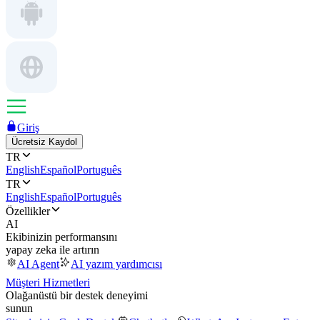
Giriş
Ücretsiz Kaydol
TR
English
Español
Português
TR
English
Español
Português
Özellikler
AI
Ekibinizin performansını
yapay zeka ile artırın
AI Agent
AI yazım yardımcısı
Müşteri Hizmetleri
Olağanüstü bir destek deneyimi
sunun