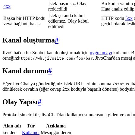
İstek başarısız. Olay
Bu kodla yanıtın 
4xx
reddedildi
Hata analiz edilip
İstek şu anda kabul
Başka bir HTTP kodu
HTTP kodu
5xx
o
edilemez. Olay kabul
veya bağlantı hatası
geçici olarak tes
edilmedi
Kanal oluşturma
#
JivoChat'da bir Sohbet kanalı oluşturmak için
uygulamayı
kullanın. B
örneğin:
. JivoChat'dan mesaj 
https://wh.jivosite.com/foo/bar
Kanal durumu
#
Eğer JivoChat'ya gönderdiğiniz istek URL'lerinin sonuna
ib
/status
dönülecek cevabın (eğer cevap 2xx koduyla başarılı dönerse) bodysi
Olay Yapısı
#
Protokol simetriktir, JivoChat'dan kullanıcı sunucusuna giden ve ordan 
Alan adı
Tür
Açıklama
sender
Kullanıcı
Mesaj gönderen