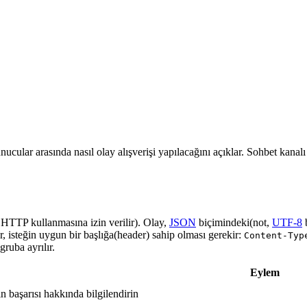
nucular arasında nasıl olay alışverişi yapılacağını açıklar. Sohbet kanal
a HTTP kullanmasına izin verilir). Olay,
JSON
biçimindeki(not,
UTF-8
r, isteğin uygun bir başlığa(header) sahip olması gerekir:
Content-Typ
ruba ayrılır.
Eylem
in başarısı hakkında bilgilendirin