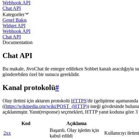
Webhook API
Chat API
Kategoriler
Genel Bakış
Widget API
Webhook API
Chat API
Documentation
Chat API
Bu makale, JivoChat ile entegre edilirken Sohbet kanalı aracılığıyla su
gönderebilen özel bir sunucu gereklidir.
Kanal protokolü
#
Olay iletimi için aktarım protokolü
HTTPS
'dir (geliştirme aşamasınd
((
https://wikipedia.org/wiki/POST_(HTTP)
) isteği gövdesinde bulunu
açıklanmıştır. Yanıt(response) seçenekleri, HTTP yanıt koduna göre 3 g
Kod
Açıklama
Başarılı. Olay işletim için
2xx
Kullanıcıyı iletim
kabul edildi