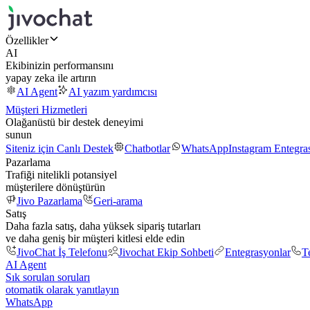
Özellikler
AI
Ekibinizin performansını
yapay zeka ile artırın
AI Agent
AI yazım yardımcısı
Müşteri Hizmetleri
Olağanüstü bir destek deneyimi
sunun
Siteniz için Canlı Destek
Chatbotlar
WhatsApp
Instagram Entegr
Pazarlama
Trafiği nitelikli potansiyel
müşterilere dönüştürün
Jivo Pazarlama
Geri-arama
Satış
Daha fazla satış, daha yüksek sipariş tutarları
ve daha geniş bir müşteri kitlesi elde edin
JivoChat İş Telefonu
Jivochat Ekip Sohbeti
Entegrasyonlar
T
AI Agent
Sık sorulan soruları
otomatik olarak yanıtlayın
WhatsApp