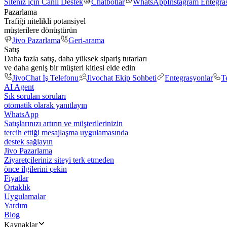
Siteniz için Canlı Destek
Chatbotlar
WhatsApp
Instagram Entegr
Pazarlama
Trafiği nitelikli potansiyel
müşterilere dönüştürün
Jivo Pazarlama
Geri-arama
Satış
Daha fazla satış, daha yüksek sipariş tutarları
ve daha geniş bir müşteri kitlesi elde edin
JivoChat İş Telefonu
Jivochat Ekip Sohbeti
Entegrasyonlar
T
AI Agent
Sık sorulan soruları
otomatik olarak yanıtlayın
WhatsApp
Satışlarınızı artırın ve müşterilerinizin
tercih ettiği mesajlaşma uygulamasında
destek sağlayın
Jivo Pazarlama
Ziyaretçileriniz siteyi terk etmeden
önce ilgilerini çekin
Fiyatlar
Ortaklık
Uygulamalar
Yardım
Blog
Kaynaklar