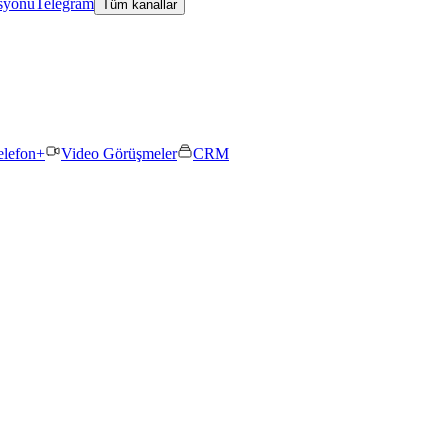
asyonu
Telegram
Tüm kanallar
elefon+
Video Görüşmeler
CRM