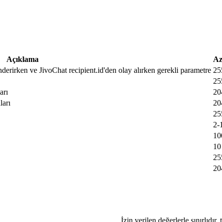
Açıklama
Az
nderirken ve JivoChat recipient.id'den olay alırken gerekli parametre
25
25
arı
20
ları
20
25
2-
10
10
25
20
İzin verilen değerlerle sınırlıdır