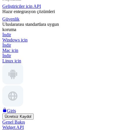
Geliştiriciler için API
Hazır entegrasyon çözümleri
Güvenlik
Uluslararası standartlara uygun
koruma
İndir
Windows için
İndir
Mac için
İndir
Linux için
Giriş
Ücretsiz Kaydol
Genel Bakış
Widget API