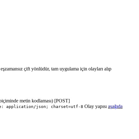
ı eşzamansız çift yönlüdür, tam uygulama için olayları alıp
biçiminde metin kodlaması) [POST]
Olay yapısı
aşağıda
e: application/json; charset=utf-8