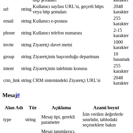
Kullanıcı sayfası URL'si, geçerli https
2048
url
string
veya http şemaları
karakter
255
email
string
Kullanıcı e-postası
karakter
2-15
phone
string
Kullanıcı telefon numarası
karakter
1000
invite
string
Ziyaretçi davet metni
karakter
10
group
string
Ziyaretçinin başvurduğu departman
basamak
255
intent
string
Ziyaretçinin talebinin konusu
karakter
2048
crm_link
string
CRM sistemindeki Ziyaretçi URL'si
karakter
Mesaj
#
Alan Adı
Tür
Açıklama
Azami boyut
İzin verilen değerlerle
Mesaj tipi, gerekli
type
string
sınırlıdır, tablodaki
parametre
seçeneklere bakın
Mesaj tanımlayıcı,