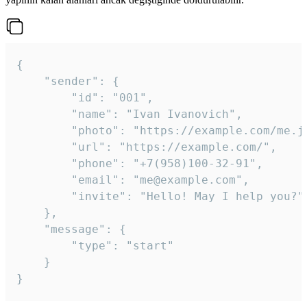
{

	"sender": {

		"id": "001",

		"name": "Ivan Ivanovich",

		"photo": "https://example.com/me.jpg",

		"url": "https://example.com/",

		"phone": "+7(958)100-32-91",

		"email": "me@example.com",

		"invite": "Hello! May I help you?"

	},

	"message": {

		"type": "start"

	}

}