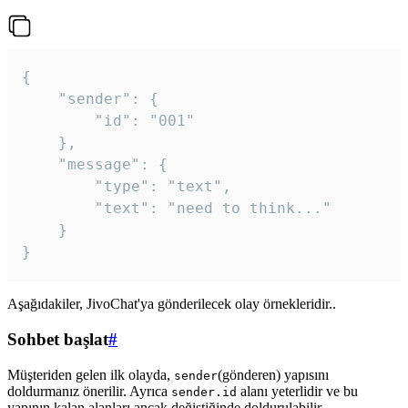
{

	"sender": {

		"id": "001"

	},

	"message": {

		"type": "text",

		"text": "need to think..."

	}

Aşağıdakiler, JivoChat'ya gönderilecek olay örnekleridir..
Sohbet başlat
#
Müşteriden gelen ilk olayda,
(gönderen) yapısını
sender
doldurmanız önerilir. Ayrıca
alanı yeterlidir ve bu
sender.id
yapının kalan alanları ancak değiştiğinde doldurulabilir.