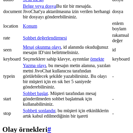
Belge veya dosya
Bu tür bir mesajda.
document
JivoChat'ya aktarılmasına izin verilen herhangi
dosya
bir dosyayı gönderebilirsiniz.
enlem
location
Konum
boylam
rakamsal
rate
Sohbet değerlendirmesi
değer
Mesaj okunma olayı
, id alanında okuduğunuz
seen
id
mesajın ID'sini belirtmelisiniz.
keyboard
Seçeneklere sahip klavye, ayrıntılar
örnekte
keyboard
Yazma olayı
, bu mesajın metin alanına, yazılan
metni JivoChat kullanıcısı tarafından
typein
görülebilecek şekilde yazabilirsiniz. Bu olayı
-
bir müşteri için en sık her 5 saniyede
gönderebilirsiniz.
Sohbet başlat
. Müşteri tarafından mesaj
start
gönderilmeden sohbet başlatmak için
-
kullanabilirsiniz.
Sohbeti sonlandır
, bu müşteri için etkinliklerin
stop
-
artık kabul edilmediğinin bir işareti
Olay örnekleri
#