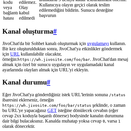
kodu
edilemez.
Kullanıcıya olayın geçici olarak teslim
veya
Olay
edilemediğini bildirin. Sunucu desteğine
bağlantı
kabul
başvurun
hatası
edilmedi
Kanal oluşturma
#
JivoChat'da bir Sohbet kanalı oluşturmak için
uygulamayı
kullanın.
Bir kez oluşturulduktan sonra, JivoChat'ya etkinlikler göndermek
için
URL
kullanılabilir olacaktır,
örneğin:
. JivoChat'dan mesaj
https://wh.jivosite.com/foo/bar
almak için özel bir sunucu uygulayın ve uygulamadaki kanal
ayarlarında olayları almak için URL'yi ekleyin.
Kanal durumu
#
Eğer JivoChat'ya gönderdiğiniz istek URL'lerinin sonuna
/status
ibaresini eklerseniz, örneğin
şeklinde, o zaman
https://wh.jivosite.com/foo/bar/status
bu URL'ye yapacağınız
GET
isteğine dönülecek cevabın (eğer
cevap 2xx koduyla başarılı dönerse) bodysinde kanalın durumuna
dair bilgi bulacaksınız. Kanalda muhatap yoksa cevap
, varsa
0
1
olarak dönecektir.