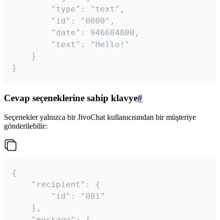
		"type": "text",

		"id": "0000",

		"date": 946684800,

		"text": "Hello!"

	}

}
Cevap seçeneklerine sahip klavye
#
Seçenekler yalnızca bir JivoChat kullanıcısından bir müşteriye
gönderilebilir:
{

	"recipient": {

		"id": "001"

	},

	"message": {
