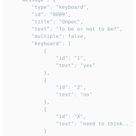
		"type": "keyboard",

		"id": "0009",

		"title": "Опрос",

		"text": "To be or not to be?",

		"multiple": false,

		"keyboard": [

			{

				"id": "1",

				"text": "yes"

			},

			{

				"id": "2",

				"text": "no"

			},

			{

				"id": "X",

				"text": "need to think..."

			}
