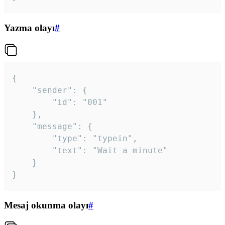
Yazma olayı
#
{

	"sender": {

		"id": "001"

	},

	"message": {

		"type": "typein",

		"text": "Wait a minute"

	}

}
Mesaj okunma olayı
#