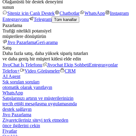
Olağanüstü bir destek deneyimi
sunun
Siteniz için Canlı Destek
Chatbotlar
WhatsApp
Instagram
Entegrasyonu
Telegram
Tüm kanallar
Pazarlama
Trafiği nitelikli potansiyel
müşterilere dönüştürün
Jivo Pazarlama
Geri-arama
Satış
Daha fazla satış, daha yüksek sipariş tutarları
ve daha geniş bir müşteri kitlesi elde edin
JivoChat İş Telefonu
Jivochat Ekip Sohbeti
Entegrasyonlar
Telefon+
Video Görüşmeler
CRM
AI Agent
Sık sorulan soruları
otomatik olarak yanıtlayın
WhatsApp
Satışlarınızı artırın ve müşterilerinizin
tercih ettiği mesajlaşma uygulamasında
destek sağlayın
Jivo Pazarlama
Ziyaretçileriniz siteyi terk etmeden
önce ilgilerini çekin
Fiyatlar