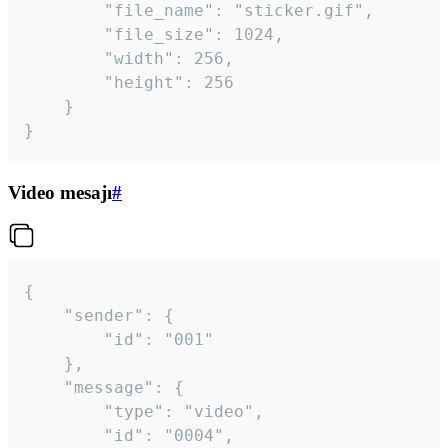
		"file_name": "sticker.gif",

		"file_size": 1024,

		"width": 256,

		"height": 256

	}

}
Video mesajı
#
{

	"sender": {

		"id": "001"

	},

	"message": {

		"type": "video",

		"id": "0004",
