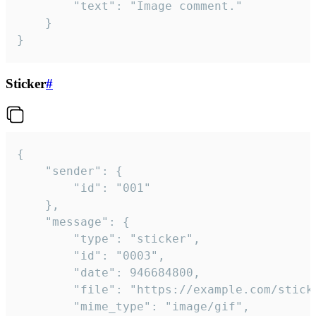
		"text": "Image comment."

	}

}
Sticker
#
{

	"sender": {

		"id": "001"

	},

	"message": {

		"type": "sticker",

		"id": "0003",

		"date": 946684800,

		"file": "https://example.com/sticker.gif",

		"mime_type": "image/gif",
