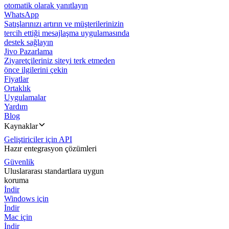
otomatik olarak yanıtlayın
WhatsApp
Satışlarınızı artırın ve müşterilerinizin
tercih ettiği mesajlaşma uygulamasında
destek sağlayın
Jivo Pazarlama
Ziyaretçileriniz siteyi terk etmeden
önce ilgilerini çekin
Fiyatlar
Ortaklık
Uygulamalar
Yardım
Blog
Kaynaklar
Geliştiriciler için API
Hazır entegrasyon çözümleri
Güvenlik
Uluslararası standartlara uygun
koruma
İndir
Windows için
İndir
Mac için
İndir