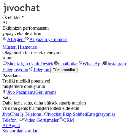
Özellikler
AI
Ekibinizin performansını
yapay zeka ile artırın
AI Agent
AI yazım yardımcısı
Müşteri Hizmetleri
Olağanüstü bir destek deneyimi
sunun
Siteniz için Canlı Destek
Chatbotlar
WhatsApp
Instagram
Entegrasyonu
Telegram
Tüm kanallar
Pazarlama
Trafiği nitelikli potansiyel
müşterilere dönüştürün
Jivo Pazarlama
Geri-arama
Satış
Daha fazla satış, daha yüksek sipariş tutarları
ve daha geniş bir müşteri kitlesi elde edin
JivoChat İş Telefonu
Jivochat Ekip Sohbeti
Entegrasyonlar
Telefon+
Video Görüşmeler
CRM
AI Agent
Sık sorulan soruları