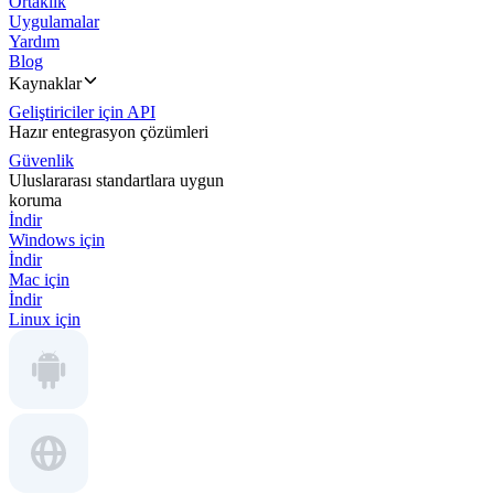
Ortaklık
Uygulamalar
Yardım
Blog
Kaynaklar
Geliştiriciler için API
Hazır entegrasyon çözümleri
Güvenlik
Uluslararası standartlara uygun
koruma
İndir
Windows için
İndir
Mac için
İndir
Linux için