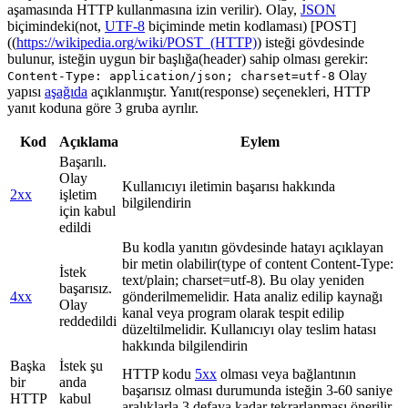
aşamasında HTTP kullanmasına izin verilir). Olay,
JSON
biçimindeki(not,
UTF-8
biçiminde metin kodlaması) [POST]
((
https://wikipedia.org/wiki/POST_(HTTP)
) isteği gövdesinde
bulunur, isteğin uygun bir başlığa(header) sahip olması gerekir:
Olay
Content-Type: application/json; charset=utf-8
yapısı
aşağıda
açıklanmıştır. Yanıt(response) seçenekleri, HTTP
yanıt koduna göre 3 gruba ayrılır.
Kod
Açıklama
Eylem
Başarılı.
Olay
Kullanıcıyı iletimin başarısı hakkında
2xx
işletim
bilgilendirin
için kabul
edildi
Bu kodla yanıtın gövdesinde hatayı açıklayan
bir metin olabilir(type of content Content-Type:
İstek
text/plain; charset=utf-8). Bu olay yeniden
başarısız.
4xx
gönderilmemelidir. Hata analiz edilip kaynağı
Olay
kanal veya program olarak tespit edilip
reddedildi
düzeltilmelidir. Kullanıcıyı olay teslim hatası
hakkında bilgilendirin
Başka
İstek şu
HTTP kodu
5xx
olması veya bağlantının
bir
anda
başarısız olması durumunda isteğin 3-60 saniye
HTTP
kabul
aralıklarla 3 defaya kadar tekrarlanması önerilir.