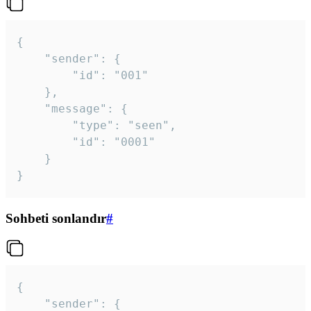
{

	"sender": {

		"id": "001"

	},

	"message": {

		"type": "seen",

		"id": "0001"

	}

}
Sohbeti sonlandır
#
{

	"sender": {
