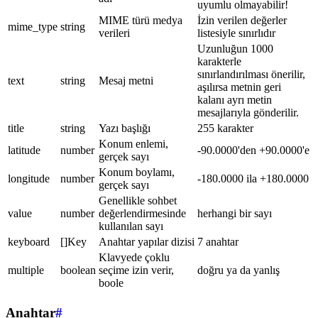
uyumlu olmayabilir!
MIME türü medya
İzin verilen değerler
mime_type
string
verileri
listesiyle sınırlıdır
Uzunluğun 1000
karakterle
sınırlandırılması önerilir,
text
string
Mesaj metni
aşılırsa metnin geri
kalanı ayrı metin
mesajlarıyla gönderilir.
title
string
Yazı başlığı
255 karakter
Konum enlemi,
latitude
number
-90.0000'den +90.0000'e
gerçek sayı
Konum boylamı,
longitude
number
-180.0000 ila +180.0000
gerçek sayı
Genellikle sohbet
value
number
değerlendirmesinde
herhangi bir sayı
kullanılan sayı
keyboard
[]Key
Anahtar yapılar dizisi
7 anahtar
Klavyede çoklu
multiple
boolean
seçime izin verir,
doğru ya da yanlış
boole
Anahtar
#