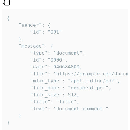
{

	"sender": {

		"id": "001"

	},

	"message": {

		"type": "document",

		"id": "0006",

		"date": 946684800,

		"file": "https://example.com/document.pdf",

		"mime_type": "application/pdf",

		"file_name": "document.pdf",

		"file_size": 512,

		"title": "Title",

		"text": "Document comment."

	}

}