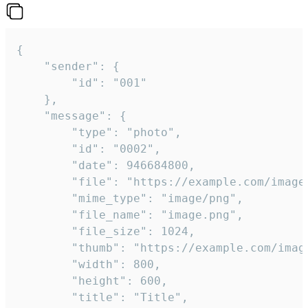
{

	"sender": {

		"id": "001"

	},

	"message": {

		"type": "photo",

		"id": "0002",

		"date": 946684800,

		"file": "https://example.com/image.png",

		"mime_type": "image/png",

		"file_name": "image.png",

		"file_size": 1024,

		"thumb": "https://example.com/image_thumb.png",

		"width": 800,

		"height": 600,

		"title": "Title",
