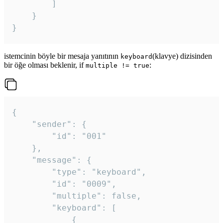
		]

	}

}
istemcinin böyle bir mesaja yanıtının
(klavye) dizisinden
keyboard
bir öğe olması beklenir, if
:
multiple != true
{

	"sender": {

		"id": "001"

	},

	"message": {

		"type": "keyboard",

		"id": "0009",

		"multiple": false,

		"keyboard": [

			{
