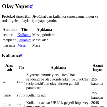
Olay Yapısı
#
Protokol simetriktir, JivoChat'dan kullanıcı sunucusuna giden ve
ordan gelen olaylar için yapı aynıdır.
Alan adı
Tür
Açıklama
sender
Kullanıcı
Mesaj gönderen
recipient
Kullanıcı
Mesaj alan
message
Mesaj
Mesaj
Kullanıcı
#
Alan
Azami
Tür
Açıklama
adı
boyut
Ziyaretçi tanımlayıcısı, JivoChat
sender.id'ye olay gönderirken ve JivoChat
255
id
string
recipient.id'den olay alırken gerekli
karakter
parametre
255
name
string
Kullanıcı adı
karakter
Kullanıcı avatar URL'si, geçerli https veya
2048
photo
string
http şemaları
karakter