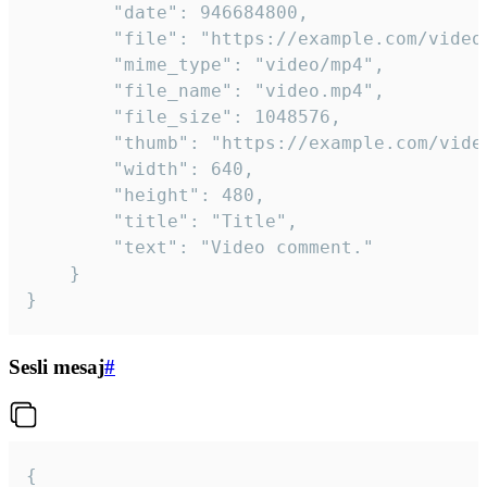
		"date": 946684800,

		"file": "https://example.com/video.mp4",

		"mime_type": "video/mp4",

		"file_name": "video.mp4",

		"file_size": 1048576,

		"thumb": "https://example.com/video_thumb.png",

		"width": 640,

		"height": 480,

		"title": "Title",

		"text": "Video comment."

	}

}
Sesli mesaj
#
{
