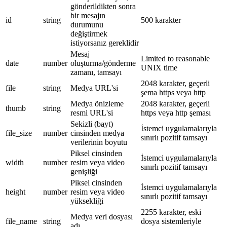
gönderildikten sonra
bir mesajın
id
string
500 karakter
durumunu
değiştirmek
istiyorsanız gereklidir
Mesaj
Limited to reasonable
date
number
oluşturma/gönderme
UNIX time
zamanı, tamsayı
2048 karakter, geçerli
file
string
Medya URL'si
şema https veya http
Medya önizleme
2048 karakter, geçerli
thumb
string
resmi URL'si
https veya http şeması
Sekizli (bayt)
İstemci uygulamalarıyla
file_size
number
cinsinden medya
sınırlı pozitif tamsayı
verilerinin boyutu
Piksel cinsinden
İstemci uygulamalarıyla
width
number
resim veya video
sınırlı pozitif tamsayı
genişliği
Piksel cinsinden
İstemci uygulamalarıyla
height
number
resim veya video
sınırlı pozitif tamsayı
yüksekliği
2255 karakter, eski
Medya veri dosyası
file_name
string
dosya sistemleriyle
adı