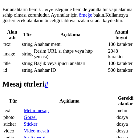
Bir anahtarın hem
isteğinde hem de yanıtta bir yapı alanına
klavye
sahip olması zorunludur. Ayrıntılar için
örneğe
bakın.Kullanıcıya
gösterilecek alanların önceliği tabloya azalan sırada kaydedilir.
Alan
Azami
Tür
Açıklama
adı
boyut
text
string
Anahtar metni
100 karakter
Resim URL'si (https veya http
2048
image
string
şeması)
karakter
title
string
Başlık veya ipucu anahtarı
100 karakter
id
string
Anahtar ID
500 karakter
Mesaj türleri
#
Gerekli
Tür
Açıklama
alanlar
text
Metin mesajı
metin
photo
Görsel
dosya
sticker
Sticker
dosya
video
Video mesajı
dosya
audio
Sesli mesaj
dosya