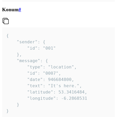
Konum
#
{

	"sender": {

		"id": "001"

	},

	"message": {

		"type": "location",

		"id": "0007",

		"date": 946684800,

		"text": "It's here.",

		"latitude": 53.3416484,

		"longitude": -6.2868531

	}

}