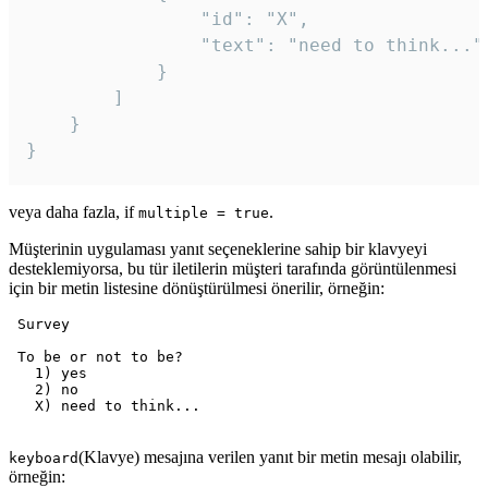
				"id": "X",

				"text": "need to think..."

			}

		]

	}

veya daha fazla, if
.
multiple = true
Müşterinin uygulaması yanıt seçeneklerine sahip bir klavyeyi
desteklemiyorsa, bu tür iletilerin müşteri tarafında görüntülenmesi
için bir metin listesine dönüştürülmesi önerilir, örneğin:
 Survey

 To be or not to be?

   1) yes

   2) no

   X) need to think...

(Klavye) mesajına verilen yanıt bir metin mesajı olabilir,
keyboard
örneğin: