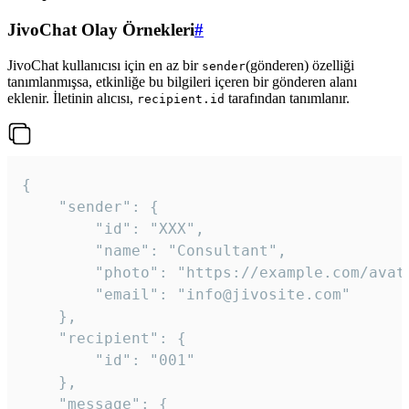
JivoChat Olay Örnekleri
#
JivoChat kullanıcısı için en az bir
(gönderen) özelliği
sender
tanımlanmışsa, etkinliğe bu bilgileri içeren bir gönderen alanı
eklenir. İletinin alıcısı,
tarafından tanımlanır.
recipient.id
{

	"sender": {

		"id": "XXX",

		"name": "Consultant",

		"photo": "https://example.com/avatar.png",

		"email": "info@jivosite.com"

	},

	"recipient": {

		"id": "001"

	},

	"message": {
