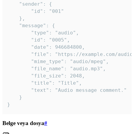
	"sender": {

		"id": "001"

	},

	"message": {

		"type": "audio",

		"id": "0005",

		"date": 946684800,

		"file": "https://example.com/audio.mp3",

		"mime_type": "audio/mpeg",

		"file_name": "audio.mp3",

		"file_size": 2048,

		"title": "Title",

		"text": "Audio message comment."

	}

}
Belge veya dosya
#