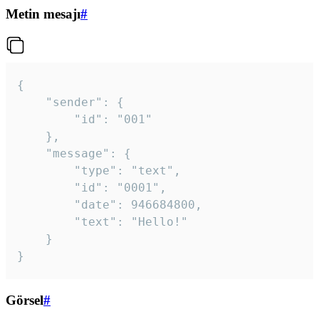
Metin mesajı
#
{

	"sender": {

		"id": "001"

	},

	"message": {

		"type": "text",

		"id": "0001",

		"date": 946684800,

		"text": "Hello!"

	}

}
Görsel
#