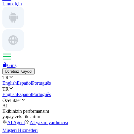
Linux için
Giriş
Ücretsiz Kaydol
TR
English
Español
Português
TR
English
Español
Português
Özellikler
AI
Ekibinizin performansını
yapay zeka ile artırın
AI Agent
AI yazım yardımcısı
Müşteri Hizmetleri