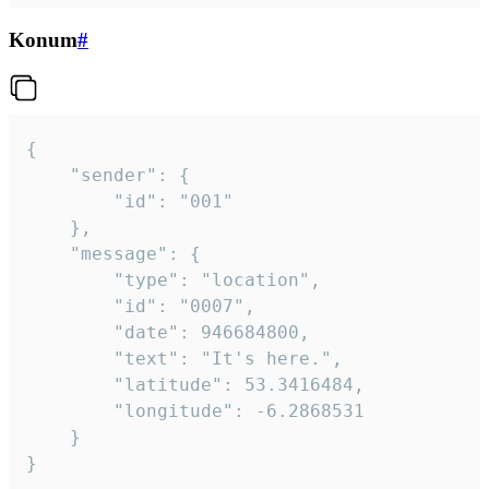
Konum
#
{

	"sender": {

		"id": "001"

	},

	"message": {

		"type": "location",

		"id": "0007",

		"date": 946684800,

		"text": "It's here.",

		"latitude": 53.3416484,

		"longitude": -6.2868531

	}

}