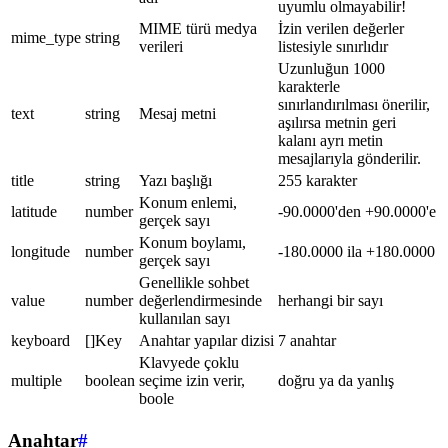
uyumlu olmayabilir!
MIME türü medya
İzin verilen değerler
mime_type
string
verileri
listesiyle sınırlıdır
Uzunluğun 1000
karakterle
sınırlandırılması önerilir,
text
string
Mesaj metni
aşılırsa metnin geri
kalanı ayrı metin
mesajlarıyla gönderilir.
title
string
Yazı başlığı
255 karakter
Konum enlemi,
latitude
number
-90.0000'den +90.0000'e
gerçek sayı
Konum boylamı,
longitude
number
-180.0000 ila +180.0000
gerçek sayı
Genellikle sohbet
value
number
değerlendirmesinde
herhangi bir sayı
kullanılan sayı
keyboard
[]Key
Anahtar yapılar dizisi
7 anahtar
Klavyede çoklu
multiple
boolean
seçime izin verir,
doğru ya da yanlış
boole
Anahtar
#