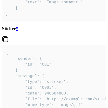
		"text": "Image comment."

	}

}
Sticker
#
{

	"sender": {

		"id": "001"

	},

	"message": {

		"type": "sticker",

		"id": "0003",

		"date": 946684800,

		"file": "https://example.com/sticker.gif",

		"mime_type": "image/gif",
