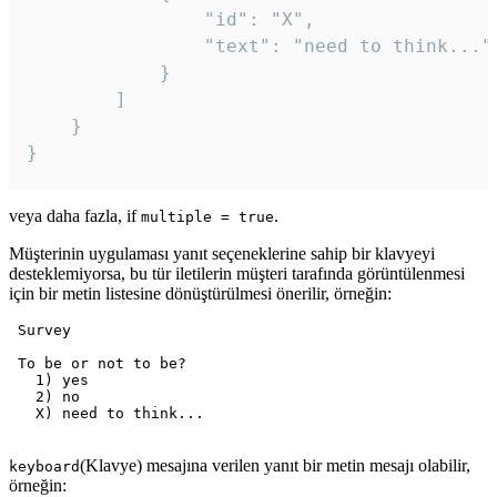
				"id": "X",

				"text": "need to think..."

			}

		]

	}

veya daha fazla, if
.
multiple = true
Müşterinin uygulaması yanıt seçeneklerine sahip bir klavyeyi
desteklemiyorsa, bu tür iletilerin müşteri tarafında görüntülenmesi
için bir metin listesine dönüştürülmesi önerilir, örneğin:
 Survey

 To be or not to be?

   1) yes

   2) no

   X) need to think...

(Klavye) mesajına verilen yanıt bir metin mesajı olabilir,
keyboard
örneğin: