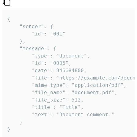
{

	"sender": {

		"id": "001"

	},

	"message": {

		"type": "document",

		"id": "0006",

		"date": 946684800,

		"file": "https://example.com/document.pdf",

		"mime_type": "application/pdf",

		"file_name": "document.pdf",

		"file_size": 512,

		"title": "Title",

		"text": "Document comment."

	}

}