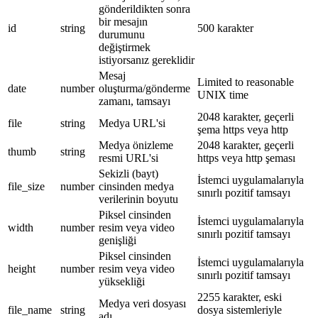
gönderildikten sonra
bir mesajın
id
string
500 karakter
durumunu
değiştirmek
istiyorsanız gereklidir
Mesaj
Limited to reasonable
date
number
oluşturma/gönderme
UNIX time
zamanı, tamsayı
2048 karakter, geçerli
file
string
Medya URL'si
şema https veya http
Medya önizleme
2048 karakter, geçerli
thumb
string
resmi URL'si
https veya http şeması
Sekizli (bayt)
İstemci uygulamalarıyla
file_size
number
cinsinden medya
sınırlı pozitif tamsayı
verilerinin boyutu
Piksel cinsinden
İstemci uygulamalarıyla
width
number
resim veya video
sınırlı pozitif tamsayı
genişliği
Piksel cinsinden
İstemci uygulamalarıyla
height
number
resim veya video
sınırlı pozitif tamsayı
yüksekliği
2255 karakter, eski
Medya veri dosyası
file_name
string
dosya sistemleriyle
adı