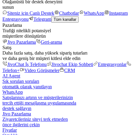
Olağanüstü bir destek deneyimi
sunun
Siteniz için Canlı Destek
Chatbotlar
WhatsApp
Instagram
Entegrasyonu
Telegram
Tüm kanallar
Pazarlama
Trafiği nitelikli potansiyel
müşterilere dönüştürün
Jivo Pazarlama
Geri-arama
Satış
Daha fazla satış, daha yüksek sipariş tutarları
ve daha geniş bir müşteri kitlesi elde edin
JivoChat İş Telefonu
Jivochat Ekip Sohbeti
Entegrasyonlar
Telefon+
Video Görüşmeler
CRM
AI Agent
Sık sorulan soruları
otomatik olarak yanıtlayın
WhatsApp
Satışlarınızı artırın ve müşterilerinizin
tercih ettiği mesajlaşma uygulamasında
destek sağlayın
Jivo Pazarlama
Ziyaretçileriniz siteyi terk etmeden
önce ilgilerini çekin
Fiyatlar