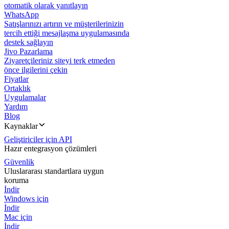
otomatik olarak yanıtlayın
WhatsApp
Satışlarınızı artırın ve müşterilerinizin
tercih ettiği mesajlaşma uygulamasında
destek sağlayın
Jivo Pazarlama
Ziyaretçileriniz siteyi terk etmeden
önce ilgilerini çekin
Fiyatlar
Ortaklık
Uygulamalar
Yardım
Blog
Kaynaklar
Geliştiriciler için API
Hazır entegrasyon çözümleri
Güvenlik
Uluslararası standartlara uygun
koruma
İndir
Windows için
İndir
Mac için
İndir