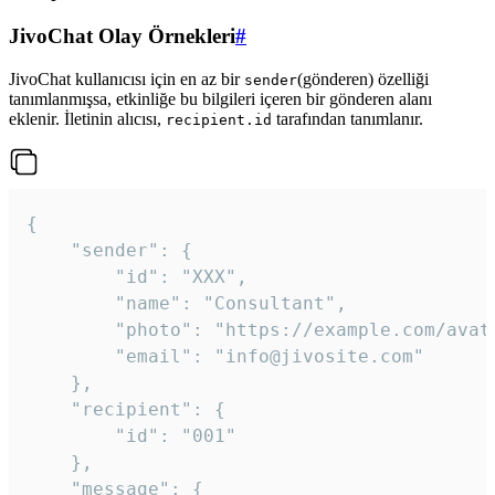
JivoChat Olay Örnekleri
#
JivoChat kullanıcısı için en az bir
(gönderen) özelliği
sender
tanımlanmışsa, etkinliğe bu bilgileri içeren bir gönderen alanı
eklenir. İletinin alıcısı,
tarafından tanımlanır.
recipient.id
{

	"sender": {

		"id": "XXX",

		"name": "Consultant",

		"photo": "https://example.com/avatar.png",

		"email": "info@jivosite.com"

	},

	"recipient": {

		"id": "001"

	},

	"message": {
