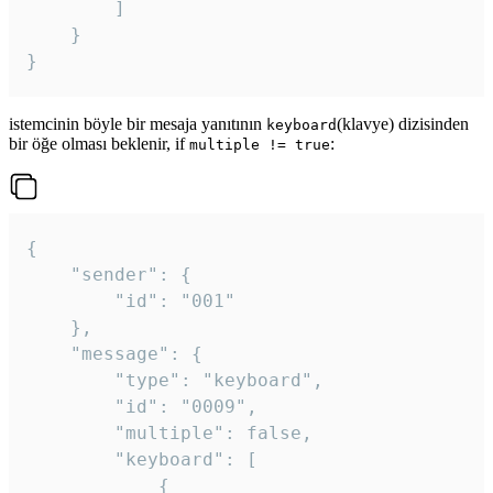
		]

	}

}
istemcinin böyle bir mesaja yanıtının
(klavye) dizisinden
keyboard
bir öğe olması beklenir, if
:
multiple != true
{

	"sender": {

		"id": "001"

	},

	"message": {

		"type": "keyboard",

		"id": "0009",

		"multiple": false,

		"keyboard": [

			{
