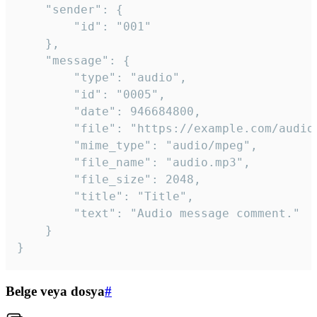
	"sender": {

		"id": "001"

	},

	"message": {

		"type": "audio",

		"id": "0005",

		"date": 946684800,

		"file": "https://example.com/audio.mp3",

		"mime_type": "audio/mpeg",

		"file_name": "audio.mp3",

		"file_size": 2048,

		"title": "Title",

		"text": "Audio message comment."

	}

}
Belge veya dosya
#