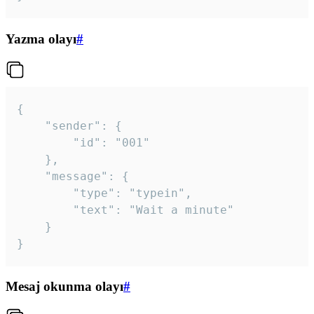
Yazma olayı
#
{

	"sender": {

		"id": "001"

	},

	"message": {

		"type": "typein",

		"text": "Wait a minute"

	}

}
Mesaj okunma olayı
#