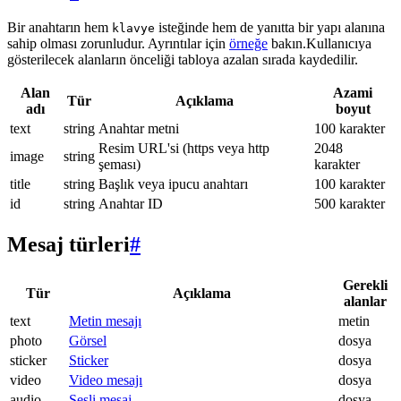
Bir anahtarın hem
isteğinde hem de yanıtta bir yapı alanına
klavye
sahip olması zorunludur. Ayrıntılar için
örneğe
bakın.Kullanıcıya
gösterilecek alanların önceliği tabloya azalan sırada kaydedilir.
Alan
Azami
Tür
Açıklama
adı
boyut
text
string
Anahtar metni
100 karakter
Resim URL'si (https veya http
2048
image
string
şeması)
karakter
title
string
Başlık veya ipucu anahtarı
100 karakter
id
string
Anahtar ID
500 karakter
Mesaj türleri
#
Gerekli
Tür
Açıklama
alanlar
text
Metin mesajı
metin
photo
Görsel
dosya
sticker
Sticker
dosya
video
Video mesajı
dosya
audio
Sesli mesaj
dosya