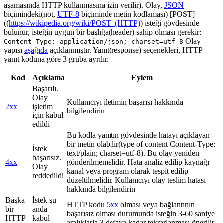
aşamasında HTTP kullanmasına izin verilir). Olay,
JSON
biçimindeki(not,
UTF-8
biçiminde metin kodlaması) [POST]
((
https://wikipedia.org/wiki/POST_(HTTP)
) isteği gövdesinde
bulunur, isteğin uygun bir başlığa(header) sahip olması gerekir:
Olay
Content-Type: application/json; charset=utf-8
yapısı
aşağıda
açıklanmıştır. Yanıt(response) seçenekleri, HTTP
yanıt koduna göre 3 gruba ayrılır.
Kod
Açıklama
Eylem
Başarılı.
Olay
Kullanıcıyı iletimin başarısı hakkında
2xx
işletim
bilgilendirin
için kabul
edildi
Bu kodla yanıtın gövdesinde hatayı açıklayan
bir metin olabilir(type of content Content-Type:
İstek
text/plain; charset=utf-8). Bu olay yeniden
başarısız.
4xx
gönderilmemelidir. Hata analiz edilip kaynağı
Olay
kanal veya program olarak tespit edilip
reddedildi
düzeltilmelidir. Kullanıcıyı olay teslim hatası
hakkında bilgilendirin
Başka
İstek şu
HTTP kodu
5xx
olması veya bağlantının
bir
anda
başarısız olması durumunda isteğin 3-60 saniye
HTTP
kabul
aralıklarla 3 defaya kadar tekrarlanması önerilir.