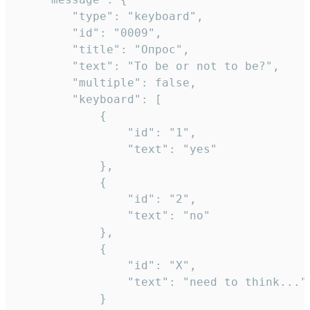
		"type": "keyboard",

		"id": "0009",

		"title": "Опрос",

		"text": "To be or not to be?",

		"multiple": false,

		"keyboard": [

			{

				"id": "1",

				"text": "yes"

			},

			{

				"id": "2",

				"text": "no"

			},

			{

				"id": "X",

				"text": "need to think..."

			}
