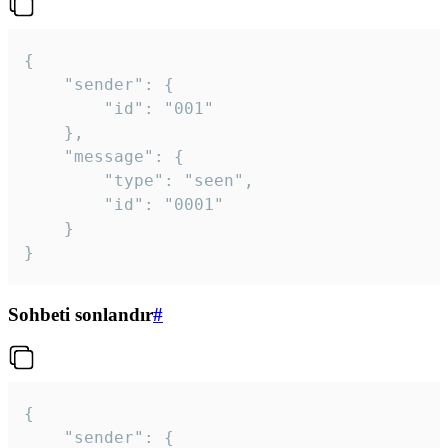
{

	"sender": {

		"id": "001"

	},

	"message": {

		"type": "seen",

		"id": "0001"

	}

}
Sohbeti sonlandır
#
{

	"sender": {
