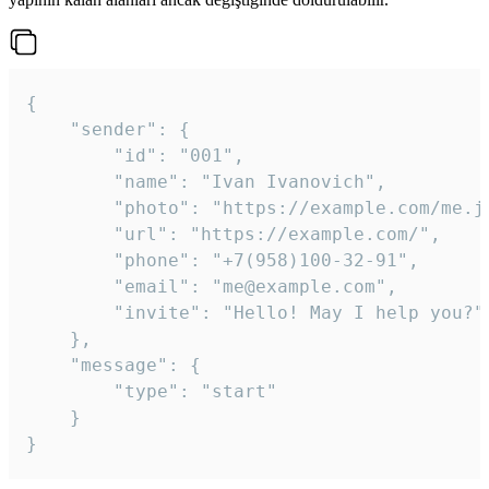
{

	"sender": {

		"id": "001",

		"name": "Ivan Ivanovich",

		"photo": "https://example.com/me.jpg",

		"url": "https://example.com/",

		"phone": "+7(958)100-32-91",

		"email": "me@example.com",

		"invite": "Hello! May I help you?"

	},

	"message": {

		"type": "start"

	}

}