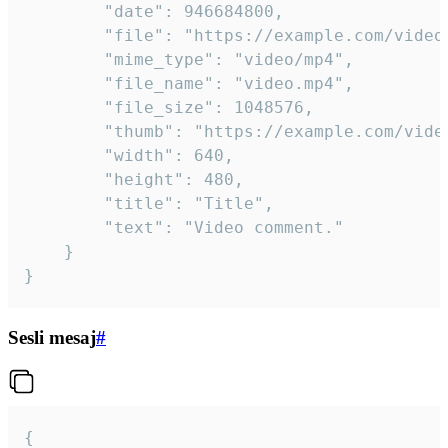
		"date": 946684800,

		"file": "https://example.com/video.mp4",

		"mime_type": "video/mp4",

		"file_name": "video.mp4",

		"file_size": 1048576,

		"thumb": "https://example.com/video_thumb.png",

		"width": 640,

		"height": 480,

		"title": "Title",

		"text": "Video comment."

	}

}
Sesli mesaj
#
{
