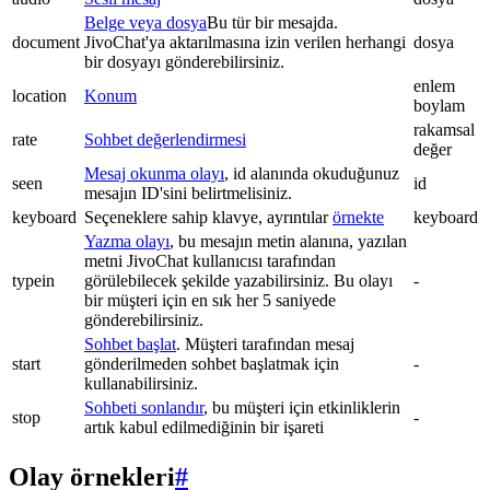
Belge veya dosya
Bu tür bir mesajda.
document
JivoChat'ya aktarılmasına izin verilen herhangi
dosya
bir dosyayı gönderebilirsiniz.
enlem
location
Konum
boylam
rakamsal
rate
Sohbet değerlendirmesi
değer
Mesaj okunma olayı
, id alanında okuduğunuz
seen
id
mesajın ID'sini belirtmelisiniz.
keyboard
Seçeneklere sahip klavye, ayrıntılar
örnekte
keyboard
Yazma olayı
, bu mesajın metin alanına, yazılan
metni JivoChat kullanıcısı tarafından
typein
görülebilecek şekilde yazabilirsiniz. Bu olayı
-
bir müşteri için en sık her 5 saniyede
gönderebilirsiniz.
Sohbet başlat
. Müşteri tarafından mesaj
start
gönderilmeden sohbet başlatmak için
-
kullanabilirsiniz.
Sohbeti sonlandır
, bu müşteri için etkinliklerin
stop
-
artık kabul edilmediğinin bir işareti
Olay örnekleri
#