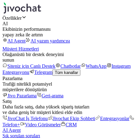
Özellikler
AI
Ekibinizin performansını
yapay zeka ile artırın
AI Agent
AI yazım yardımcısı
Müşteri Hizmetleri
Olağanüstü bir destek deneyimi
sunun
Siteniz için Canlı Destek
Chatbotlar
WhatsApp
Instagram
Entegrasyonu
Telegram
Tüm kanallar
Pazarlama
Trafiği nitelikli potansiyel
müşterilere dönüştürün
Jivo Pazarlama
Geri-arama
Satış
Daha fazla satış, daha yüksek sipariş tutarları
ve daha geniş bir müşteri kitlesi elde edin
JivoChat İş Telefonu
Jivochat Ekip Sohbeti
Entegrasyonlar
Telefon+
Video Görüşmeler
CRM
AI Agent
Sık sorulan soruları