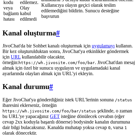
kodu
edilemez.
Kullanıcıya olayın geçici olarak teslim
veya
Olay
edilemediğini bildirin. Sunucu desteğine
bağlantı
kabul
başvurun
hatası
edilmedi
Kanal oluşturma
#
JivoChat'da bir Sohbet kanalı oluşturmak için
uygulamayı
kullanın.
Bir kez oluşturulduktan sonra, JivoChat'ya etkinlikler göndermek
için
URL
kullanılabilir olacaktır,
örneğin:
. JivoChat'dan mesaj
https://wh.jivosite.com/foo/bar
almak için özel bir sunucu uygulayın ve uygulamadaki kanal
ayarlarında olayları almak için URL'yi ekleyin.
Kanal durumu
#
Eğer JivoChat'ya gönderdiğiniz istek URL'lerinin sonuna
/status
ibaresini eklerseniz, örneğin
şeklinde, o zaman
https://wh.jivosite.com/foo/bar/status
bu URL'ye yapacağınız
GET
isteğine dönülecek cevabın (eğer
cevap 2xx koduyla başarılı dönerse) bodysinde kanalın durumuna
dair bilgi bulacaksınız. Kanalda muhatap yoksa cevap
, varsa
0
1
olarak dönecektir.