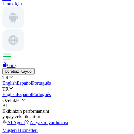
Linux için
Giriş
Ücretsiz Kaydol
TR
English
Español
Português
TR
English
Español
Português
Özellikler
AI
Ekibinizin performansını
yapay zeka ile artırın
AI Agent
AI yazım yardımcısı
Müşteri Hizmetleri