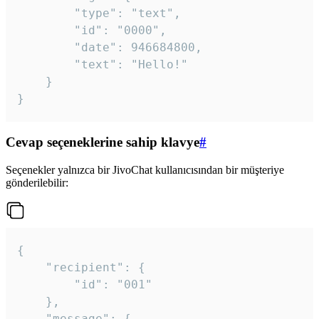
		"type": "text",

		"id": "0000",

		"date": 946684800,

		"text": "Hello!"

	}

}
Cevap seçeneklerine sahip klavye
#
Seçenekler yalnızca bir JivoChat kullanıcısından bir müşteriye
gönderilebilir:
{

	"recipient": {

		"id": "001"

	},

	"message": {
