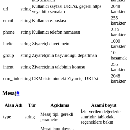
Kullanıcı sayfası URL'si, geçerli https
2048
url
string
veya http şemaları
karakter
255
email
string
Kullanıcı e-postası
karakter
2-15
phone
string
Kullanıcı telefon numarası
karakter
1000
invite
string
Ziyaretçi davet metni
karakter
10
group
string
Ziyaretçinin başvurduğu departman
basamak
255
intent
string
Ziyaretçinin talebinin konusu
karakter
2048
crm_link
string
CRM sistemindeki Ziyaretçi URL'si
karakter
Mesaj
#
Alan Adı
Tür
Açıklama
Azami boyut
İzin verilen değerlerle
Mesaj tipi, gerekli
type
string
sınırlıdır, tablodaki
parametre
seçeneklere bakın
Mesaj tanımlayıcı,