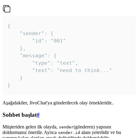
{

	"sender": {

		"id": "001"

	},

	"message": {

		"type": "text",

		"text": "need to think..."

	}

Aşağıdakiler, JivoChat'ya gönderilecek olay örnekleridir..
Sohbet başlat
#
Müşteriden gelen ilk olayda,
(gönderen) yapısını
sender
doldurmanız önerilir. Ayrıca
alanı yeterlidir ve bu
sender.id
yapının kalan alanları ancak değiştiğinde doldurulabilir.