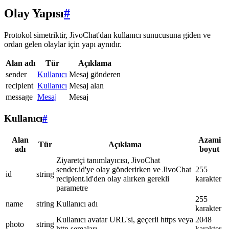
Olay Yapısı
#
Protokol simetriktir, JivoChat'dan kullanıcı sunucusuna giden ve
ordan gelen olaylar için yapı aynıdır.
Alan adı
Tür
Açıklama
sender
Kullanıcı
Mesaj gönderen
recipient
Kullanıcı
Mesaj alan
message
Mesaj
Mesaj
Kullanıcı
#
Alan
Azami
Tür
Açıklama
adı
boyut
Ziyaretçi tanımlayıcısı, JivoChat
sender.id'ye olay gönderirken ve JivoChat
255
id
string
recipient.id'den olay alırken gerekli
karakter
parametre
255
name
string
Kullanıcı adı
karakter
Kullanıcı avatar URL'si, geçerli https veya
2048
photo
string
http şemaları
karakter