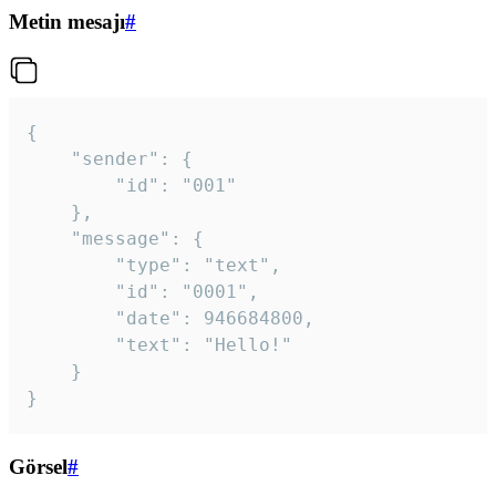
Metin mesajı
#
{

	"sender": {

		"id": "001"

	},

	"message": {

		"type": "text",

		"id": "0001",

		"date": 946684800,

		"text": "Hello!"

	}

}
Görsel
#