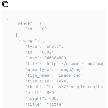
{

	"sender": {

		"id": "001"

	},

	"message": {

		"type": "photo",

		"id": "0002",

		"date": 946684800,

		"file": "https://example.com/image.png",

		"mime_type": "image/png",

		"file_name": "image.png",

		"file_size": 1024,

		"thumb": "https://example.com/image_thumb.png",

		"width": 800,

		"height": 600,

		"title": "Title",
