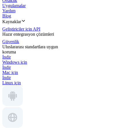
Ortaklık
Uygulamalar
Yardım
Blog
Kaynaklar
Geliştiriciler için API
Hazır entegrasyon çözümleri
Güvenlik
Uluslararası standartlara uygun
koruma
İndir
Windows için
İndir
Mac için
İndir
Linux için