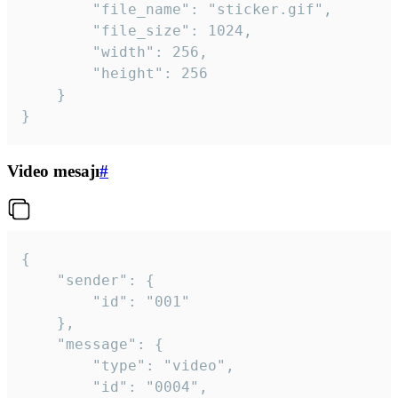
		"file_name": "sticker.gif",

		"file_size": 1024,

		"width": 256,

		"height": 256

	}

}
Video mesajı
#
{

	"sender": {

		"id": "001"

	},

	"message": {

		"type": "video",

		"id": "0004",
