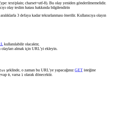
ype: text/plain; charset=utf-8). Bu olay yeniden gönderilmemelidir.
cıyı olay teslim hatası hakkında bilgilendirin
ralıklarla 3 defaya kadar tekrarlanması önerilir. Kullanıcıya olayın
RL
kullanılabilir olacaktır,
 olayları almak için URL'yi ekleyin.
şeklinde, o zaman bu URL'ye yapacağınız
GET
isteğine
tus
cevap
, varsa
olarak dönecektir.
0
1