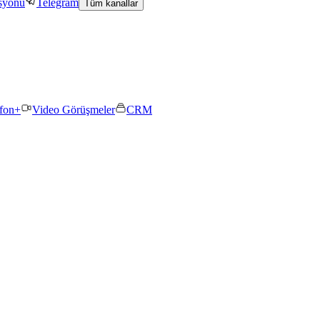
asyonu
Telegram
Tüm kanallar
efon+
Video Görüşmeler
CRM