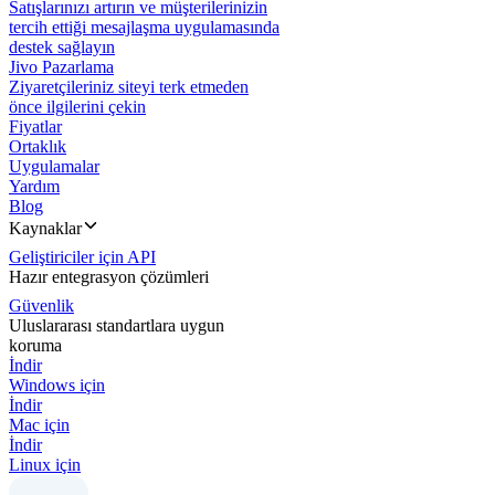
Satışlarınızı artırın ve müşterilerinizin
tercih ettiği mesajlaşma uygulamasında
destek sağlayın
Jivo Pazarlama
Ziyaretçileriniz siteyi terk etmeden
önce ilgilerini çekin
Fiyatlar
Ortaklık
Uygulamalar
Yardım
Blog
Kaynaklar
Geliştiriciler için API
Hazır entegrasyon çözümleri
Güvenlik
Uluslararası standartlara uygun
koruma
İndir
Windows için
İndir
Mac için
İndir
Linux için