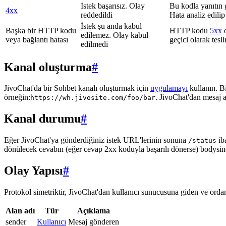
İstek başarısız. Olay
Bu kodla yanıtın 
4xx
reddedildi
Hata analiz edilip
İstek şu anda kabul
Başka bir HTTP kodu
HTTP kodu
5xx
o
edilemez. Olay kabul
veya bağlantı hatası
geçici olarak tes
edilmedi
Kanal oluşturma
#
JivoChat'da bir Sohbet kanalı oluşturmak için
uygulamayı
kullanın. B
örneğin:
. JivoChat'dan mesaj 
https://wh.jivosite.com/foo/bar
Kanal durumu
#
Eğer JivoChat'ya gönderdiğiniz istek URL'lerinin sonuna
ib
/status
dönülecek cevabın (eğer cevap 2xx koduyla başarılı dönerse) bodysi
Olay Yapısı
#
Protokol simetriktir, JivoChat'dan kullanıcı sunucusuna giden ve ordan 
Alan adı
Tür
Açıklama
sender
Kullanıcı
Mesaj gönderen