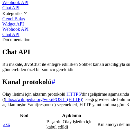
Webhook API
Chat API
Kategoriler
Genel Bakış
Widget API
Webhook API
Chat API
Documentation
Chat API
Bu makale, JivoChat ile entegre edilirken Sohbet kanalı aracılığıyla su
gönderebilen özel bir sunucu gereklidir.
Kanal protokolü
#
Olay iletimi için aktarım protokolü
HTTPS
'dir (geliştirme aşamasınd
((
https://wikipedia.org/wiki/POST_(HTTP)
) isteği gövdesinde bulunu
açıklanmıştır. Yanıt(response) seçenekleri, HTTP yanıt koduna göre 3 g
Kod
Açıklama
Başarılı. Olay işletim için
2xx
Kullanıcıyı iletim
kabul edildi