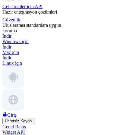
Geliştiriciler için API
Hazır entegrasyon çözümleri
Güvenlik
Uluslararası standartlara uygun
koruma
İndir
Windows için
İndir
Mac için
İndir
Linux için
Giriş
Ücretsiz Kaydol
Genel Bakış
Widget API