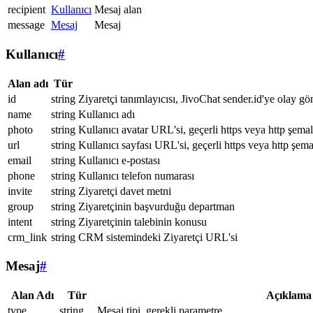
recipient
Kullanıcı
Mesaj alan
message
Mesaj
Mesaj
Kullanıcı
#
Alan adı
Tür
id
string
Ziyaretçi tanımlayıcısı, JivoChat sender.id'ye olay gö
name
string
Kullanıcı adı
photo
string
Kullanıcı avatar URL'si, geçerli https veya http şemal
url
string
Kullanıcı sayfası URL'si, geçerli https veya http şema
email
string
Kullanıcı e-postası
phone
string
Kullanıcı telefon numarası
invite
string
Ziyaretçi davet metni
group
string
Ziyaretçinin başvurduğu departman
intent
string
Ziyaretçinin talebinin konusu
crm_link
string
CRM sistemindeki Ziyaretçi URL'si
Mesaj
#
Alan Adı
Tür
Açıklama
type
string
Mesaj tipi, gerekli parametre