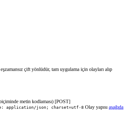
ı eşzamansız çift yönlüdür, tam uygulama için olayları alıp
biçiminde metin kodlaması) [POST]
Olay yapısı
aşağıda
e: application/json; charset=utf-8