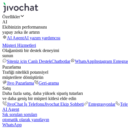
Özellikler
AI
Ekibinizin performansını
yapay zeka ile artırın
AI Agent
AI yazım yardımcısı
Müşteri Hizmetleri
Olağanüstü bir destek deneyimi
sunun
Siteniz için Canlı Destek
Chatbotlar
WhatsApp
Instagram Entegr
Pazarlama
Trafiği nitelikli potansiyel
müşterilere dönüştürün
Jivo Pazarlama
Geri-arama
Satış
Daha fazla satış, daha yüksek sipariş tutarları
ve daha geniş bir müşteri kitlesi elde edin
JivoChat İş Telefonu
Jivochat Ekip Sohbeti
Entegrasyonlar
Tel
AI Agent
Sık sorulan soruları
otomatik olarak yanıtlayın
WhatsApp