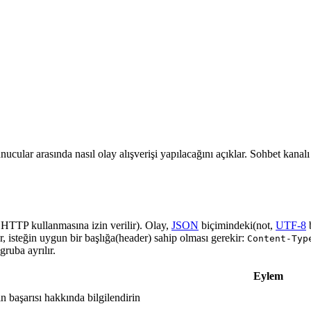
nucular arasında nasıl olay alışverişi yapılacağını açıklar. Sohbet kanal
a HTTP kullanmasına izin verilir). Olay,
JSON
biçimindeki(not,
UTF-8
r, isteğin uygun bir başlığa(header) sahip olması gerekir:
Content-Typ
ruba ayrılır.
Eylem
in başarısı hakkında bilgilendirin