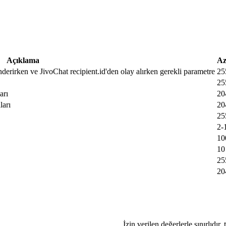
Açıklama
Az
nderirken ve JivoChat recipient.id'den olay alırken gerekli parametre
25
25
arı
20
ları
20
25
2-
10
10
25
20
İzin verilen değerlerle sınırlıdır