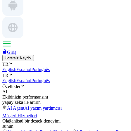
Giriş
Ücretsiz Kaydol
TR
English
Español
Português
TR
English
Español
Português
Özellikler
AI
Ekibinizin performansını
yapay zeka ile artırın
AI Agent
AI yazım yardımcısı
Müşteri Hizmetleri
Olağanüstü bir destek deneyimi
sunun