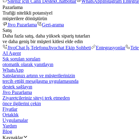
Siteniz için Canlı Destek
Chatbotlar
WhatsApp
Instagram Entegr
Pazarlama
Trafiği nitelikli potansiyel
müşterilere dönüştürün
Jivo Pazarlama
Geri-arama
Satış
Daha fazla satış, daha yüksek sipariş tutarları
ve daha geniş bir müşteri kitlesi elde edin
JivoChat İş Telefonu
Jivochat Ekip Sohbeti
Entegrasyonlar
Tel
AI Agent
Sık sorulan soruları
otomatik olarak yanıtlayın
WhatsApp
Satışlarınızı artırın ve müşterilerinizin
tercih ettiği mesajlaşma uygulamasında
destek sağlayın
Jivo Pazarlama
Ziyaretçileriniz siteyi terk etmeden
önce ilgilerini çekin
Fiyatlar
Ortaklık
Uygulamalar
Yardım
Blog
Kaynaklar