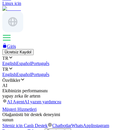
Linux için
Giriş
Ücretsiz Kaydol
TR
English
Español
Português
TR
English
Español
Português
Özellikler
AI
Ekibinizin performansını
yapay zeka ile artırın
AI Agent
AI yazım yardımcısı
Müşteri Hizmetleri
Olağanüstü bir destek deneyimi
sunun
Siteniz için Canlı Destek
Chatbotlar
WhatsApp
Instagram