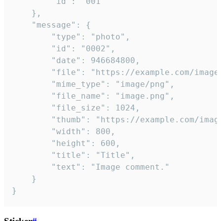
		"id": "001"

	},

	"message": {

		"type": "photo",

		"id": "0002",

		"date": 946684800,

		"file": "https://example.com/image.png",

		"mime_type": "image/png",

		"file_name": "image.png",

		"file_size": 1024,

		"thumb": "https://example.com/image_thumb.png",

		"width": 800,

		"height": 600,

		"title": "Title",

		"text": "Image comment."

	}

}