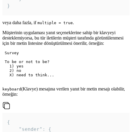
veya daha fazla, if
.
multiple = true
Müşterinin uygulaması yanıt seçeneklerine sahip bir klavyeyi
desteklemiyorsa, bu tür iletilerin müşteri tarafında görüntülenmesi
için bir metin listesine dönüştürülmesi önerilir, örneğin:
 Survey

 To be or not to be?

   1) yes

   2) no

   X) need to think...

(Klavye) mesajına verilen yanıt bir metin mesajı olabilir,
keyboard
örneğin:
{

	"sender": {
