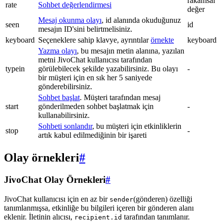
rakamsal
rate
Sohbet değerlendirmesi
değer
Mesaj okunma olayı
, id alanında okuduğunuz
seen
id
mesajın ID'sini belirtmelisiniz.
keyboard
Seçeneklere sahip klavye, ayrıntılar
örnekte
keyboard
Yazma olayı
, bu mesajın metin alanına, yazılan
metni JivoChat kullanıcısı tarafından
typein
görülebilecek şekilde yazabilirsiniz. Bu olayı
-
bir müşteri için en sık her 5 saniyede
gönderebilirsiniz.
Sohbet başlat
. Müşteri tarafından mesaj
start
gönderilmeden sohbet başlatmak için
-
kullanabilirsiniz.
Sohbeti sonlandır
, bu müşteri için etkinliklerin
stop
-
artık kabul edilmediğinin bir işareti
Olay örnekleri
#
JivoChat Olay Örnekleri
#
JivoChat kullanıcısı için en az bir
(gönderen) özelliği
sender
tanımlanmışsa, etkinliğe bu bilgileri içeren bir gönderen alanı
eklenir. İletinin alıcısı,
tarafından tanımlanır.
recipient.id