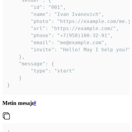
	"sender": {

		"id": "001",

		"name": "Ivan Ivanovich",

		"photo": "https://example.com/me.jpg",

		"url": "https://example.com/",

		"phone": "+7(958)100-32-91",

		"email": "me@example.com",

		"invite": "Hello! May I help you?"

	},

	"message": {

		"type": "start"

	}

}
Metin mesajı
#