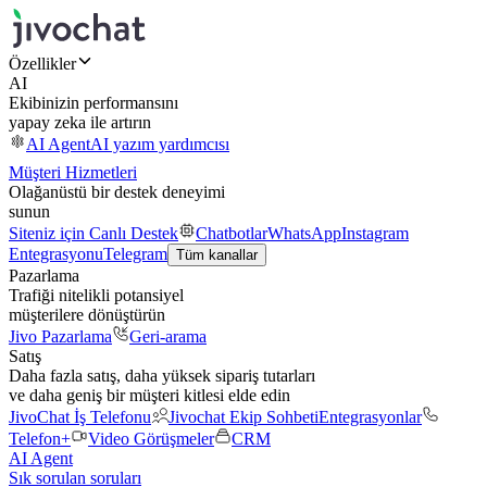
Özellikler
AI
Ekibinizin performansını
yapay zeka ile artırın
AI Agent
AI yazım yardımcısı
Müşteri Hizmetleri
Olağanüstü bir destek deneyimi
sunun
Siteniz için Canlı Destek
Chatbotlar
WhatsApp
Instagram
Entegrasyonu
Telegram
Tüm kanallar
Pazarlama
Trafiği nitelikli potansiyel
müşterilere dönüştürün
Jivo Pazarlama
Geri-arama
Satış
Daha fazla satış, daha yüksek sipariş tutarları
ve daha geniş bir müşteri kitlesi elde edin
JivoChat İş Telefonu
Jivochat Ekip Sohbeti
Entegrasyonlar
Telefon+
Video Görüşmeler
CRM
AI Agent
Sık sorulan soruları