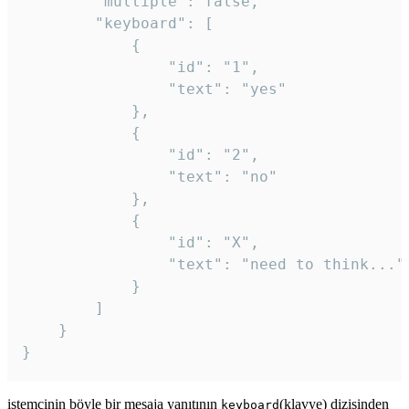
		"multiple": false,

		"keyboard": [

			{

				"id": "1",

				"text": "yes"

			},

			{

				"id": "2",

				"text": "no"

			},

			{

				"id": "X",

				"text": "need to think..."

			}

		]

	}

}
istemcinin böyle bir mesaja yanıtının
(klavye) dizisinden
keyboard