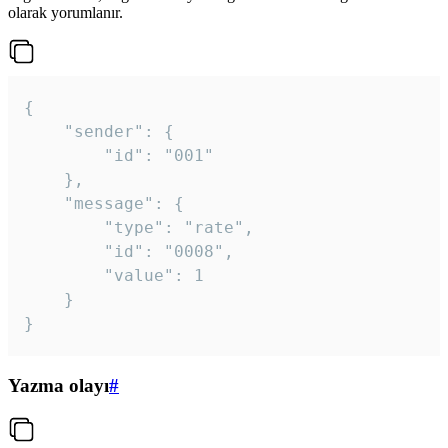
olarak yorumlanır.
{

	"sender": {

		"id": "001"

	},

	"message": {

		"type": "rate",

		"id": "0008",

		"value": 1

	}

}
Yazma olayı
#