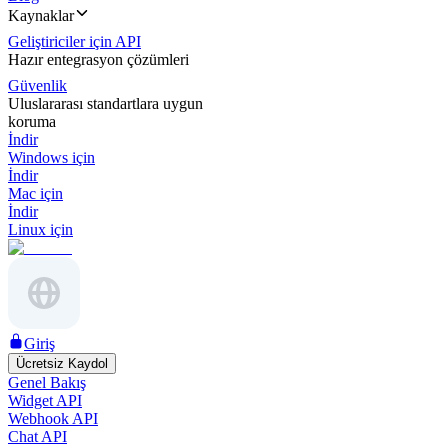
Kaynaklar
Geliştiriciler için API
Hazır entegrasyon çözümleri
Güvenlik
Uluslararası standartlara uygun
koruma
İndir
Windows için
İndir
Mac için
İndir
Linux için
Giriş
Ücretsiz Kaydol
Genel Bakış
Widget API
Webhook API
Chat API