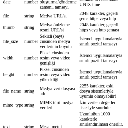
date
number
oluşturma/gönderme
UNIX time
zamanı, tamsayı
2048 karakter, geçerli
file
string
Medya URL'si
şema https veya http
Medya önizleme
2048 karakter, geçerli
thumb
string
resmi URL'si
https veya http şeması
Sekizli (bayt)
İstemci uygulamalarıyla
file_size
number
cinsinden medya
sınırlı pozitif tamsayı
verilerinin boyutu
Piksel cinsinden
İstemci uygulamalarıyla
width
number
resim veya video
sınırlı pozitif tamsayı
genişliği
Piksel cinsinden
İstemci uygulamalarıyla
height
number
resim veya video
sınırlı pozitif tamsayı
yüksekliği
2255 karakter, eski
Medya veri dosyası
file_name
string
dosya sistemleriyle
adı
uyumlu olmayabilir!
MIME türü medya
İzin verilen değerler
mime_type
string
verileri
listesiyle sınırlıdır
Uzunluğun 1000
karakterle
sınırlandırılması önerilir,
text
string
Mesaj metni