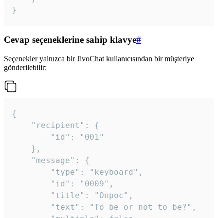
}
Cevap seçeneklerine sahip klavye
#
Seçenekler yalnızca bir JivoChat kullanıcısından bir müşteriye
gönderilebilir:
{

	"recipient": {

		"id": "001"

	},

	"message": {

		"type": "keyboard",

		"id": "0009",

		"title": "Опрос",

		"text": "To be or not to be?",
