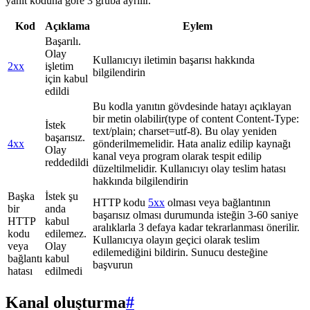
yanıt koduna göre 3 gruba ayrılır.
Kod
Açıklama
Eylem
Başarılı.
Olay
Kullanıcıyı iletimin başarısı hakkında
2xx
işletim
bilgilendirin
için kabul
edildi
Bu kodla yanıtın gövdesinde hatayı açıklayan
bir metin olabilir(type of content Content-Type:
İstek
text/plain; charset=utf-8). Bu olay yeniden
başarısız.
4xx
gönderilmemelidir. Hata analiz edilip kaynağı
Olay
kanal veya program olarak tespit edilip
reddedildi
düzeltilmelidir. Kullanıcıyı olay teslim hatası
hakkında bilgilendirin
Başka
İstek şu
HTTP kodu
5xx
olması veya bağlantının
bir
anda
başarısız olması durumunda isteğin 3-60 saniye
HTTP
kabul
aralıklarla 3 defaya kadar tekrarlanması önerilir.
kodu
edilemez.
Kullanıcıya olayın geçici olarak teslim
veya
Olay
edilemediğini bildirin. Sunucu desteğine
bağlantı
kabul
başvurun
hatası
edilmedi
Kanal oluşturma
#