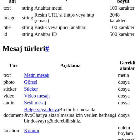
adı
boyut
text
string
Anahtar metni
100 karakter
Resim URL'si (https veya http
2048
image
string
şeması)
karakter
title
string
Başlık veya ipucu anahtarı
100 karakter
id
string
Anahtar ID
500 karakter
Mesaj türleri
#
Gerekli
Tür
Açıklama
alanlar
text
Metin mesajı
metin
photo
Görsel
dosya
sticker
Sticker
dosya
video
Video mesajı
dosya
audio
Sesli mesaj
dosya
Belge veya dosya
Bu tür bir mesajda.
document
JivoChat'ya aktarılmasına izin verilen herhangi
dosya
bir dosyayı gönderebilirsiniz.
enlem
location
Konum
boylam