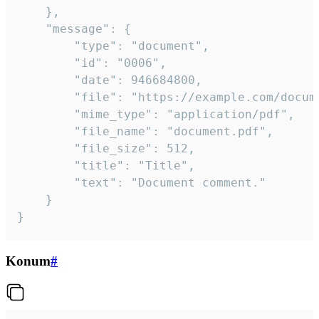
	},

	"message": {

		"type": "document",

		"id": "0006",

		"date": 946684800,

		"file": "https://example.com/document.pdf",

		"mime_type": "application/pdf",

		"file_name": "document.pdf",

		"file_size": 512,

		"title": "Title",

		"text": "Document comment."

	}

}
Konum
#