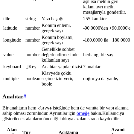
aşılırsa metnin geri
kalanı ayrı metin
mesajlarıyla gönderilir.
title
string
Yazı başlığı
255 karakter
Konum enlemi,
latitude
number
-90.0000'den +90.0000'e
gerçek sayı
Konum boylamı,
longitude
number
-180.0000 ila +180.0000
gerçek sayı
Genellikle sohbet
value
number
değerlendirmesinde
herhangi bir sayı
kullanılan sayı
keyboard
[]Key
Anahtar yapılar dizisi
7 anahtar
Klavyede çoklu
multiple
boolean
seçime izin verir,
doğru ya da yanlış
boole
Anahtar
#
Bir anahtarın hem
isteğinde hem de yanıtta bir yapı alanına
klavye
sahip olması zorunludur. Ayrıntılar için
örneğe
bakın.Kullanıcıya
gösterilecek alanların önceliği tabloya azalan sırada kaydedilir.
Alan
Azami
Tür
Açıklama