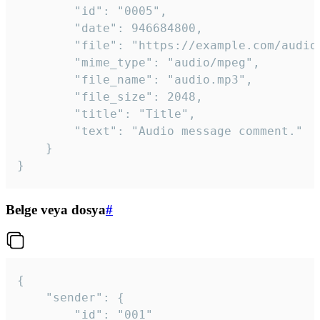
		"id": "0005",

		"date": 946684800,

		"file": "https://example.com/audio.mp3",

		"mime_type": "audio/mpeg",

		"file_name": "audio.mp3",

		"file_size": 2048,

		"title": "Title",

		"text": "Audio message comment."

	}

}
Belge veya dosya
#
{

	"sender": {

		"id": "001"
