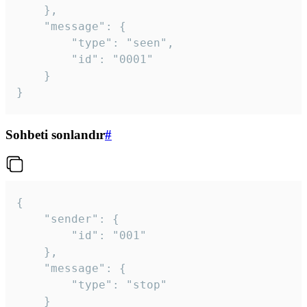
	},

	"message": {

		"type": "seen",

		"id": "0001"

	}

}
Sohbeti sonlandır
#
{

	"sender": {

		"id": "001"

	},

	"message": {

		"type": "stop"

	}
