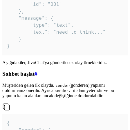
		"id": "001"

	},

	"message": {

		"type": "text",

		"text": "need to think..."

	}

Aşağıdakiler, JivoChat'ya gönderilecek olay örnekleridir..
Sohbet başlat
#
Müşteriden gelen ilk olayda,
(gönderen) yapısını
sender
doldurmanız önerilir. Ayrıca
alanı yeterlidir ve bu
sender.id
yapının kalan alanları ancak değiştiğinde doldurulabilir.
{
