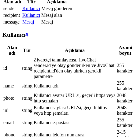
Alan adı
Tür
Açıklama
sender
Kullanıcı
Mesaj gönderen
recipient
Kullanıcı
Mesaj alan
message
Mesaj
Mesaj
Kullanıcı
#
Alan
Azami
Tür
Açıklama
adı
boyut
Ziyaretçi tanımlayıcısı, JivoChat
sender.id'ye olay gönderirken ve JivoChat
255
id
string
recipient.id'den olay alırken gerekli
karakter
parametre
255
name
string
Kullanıcı adı
karakter
Kullanıcı avatar URL'si, geçerli https veya
2048
photo
string
http şemaları
karakter
Kullanıcı sayfası URL'si, geçerli https
2048
url
string
veya http şemaları
karakter
255
email
string
Kullanıcı e-postası
karakter
2-15
phone
string
Kullanıcı telefon numarası