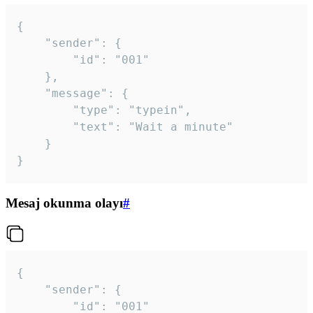
{

	"sender": {

		"id": "001"

	},

	"message": {

		"type": "typein",

		"text": "Wait a minute"

	}

}
Mesaj okunma olayı
#
{

	"sender": {

		"id": "001"
