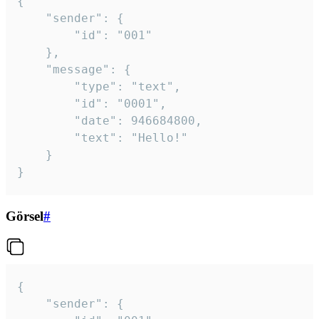
{

	"sender": {

		"id": "001"

	},

	"message": {

		"type": "text",

		"id": "0001",

		"date": 946684800,

		"text": "Hello!"

	}

}
Görsel
#
{

	"sender": {
