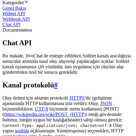
Kategoriler
Genel Bakış
Widget API
Webhook API
Chat API
Documentation
Chat API
Bu makale, JivoChat ile entegre edilirken Sohbet kanalı aracılığıyla
sunucular arasında nasıl olay alışverişi yapılacağını açıklar. Sohbet
kanalı eşzamansız çift yönlüdür, tam uygulama için olayları alıp
gönderebilen özel bir sunucu gereklidir.
Kanal protokolü
#
Olay iletimi için aktarım protokolü
HTTPS
'dir (geliştirme
aşamasında HTTP kullanmasına izin verilir). Olay,
JSON
biçimindeki(not,
UTF-8
biçiminde metin kodlaması) [POST]
((
https://wikipedia.org/wiki/POST_(HTTP)
) isteği gövdesinde
bulunur, isteğin uygun bir başlığa(header) sahip olması gerekir:
Olay
Content-Type: application/json; charset=utf-8
yapısı
aşağıda
açıklanmıştır. Yanıt(response) seçenekleri, HTTP