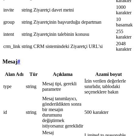
karakter
1000
invite
string
Ziyaretçi davet metni
karakter
10
group
string
Ziyaretçinin başvurduğu departman
basamak
255
intent
string
Ziyaretçinin talebinin konusu
karakter
2048
crm_link
string
CRM sistemindeki Ziyaretçi URL'si
karakter
Mesaj
#
Alan Adı
Tür
Açıklama
Azami boyut
İzin verilen değerlerle
Mesaj tipi, gerekli
type
string
sınırlıdır, tablodaki
parametre
seçeneklere bakın
Mesaj tanımlayıcı,
gönderildikten sonra
bir mesajın
id
string
500 karakter
durumunu
değiştirmek
istiyorsanız gereklidir
Mesaj
Limited to reasonable