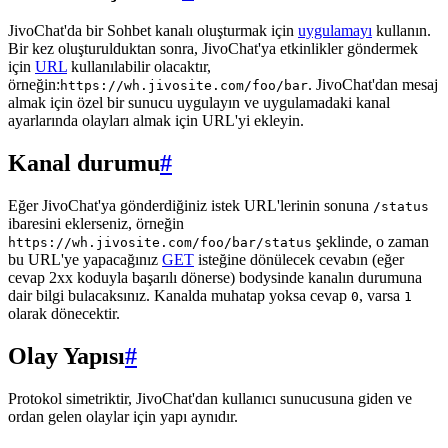
JivoChat'da bir Sohbet kanalı oluşturmak için
uygulamayı
kullanın.
Bir kez oluşturulduktan sonra, JivoChat'ya etkinlikler göndermek
için
URL
kullanılabilir olacaktır,
örneğin:
. JivoChat'dan mesaj
https://wh.jivosite.com/foo/bar
almak için özel bir sunucu uygulayın ve uygulamadaki kanal
ayarlarında olayları almak için URL'yi ekleyin.
Kanal durumu
#
Eğer JivoChat'ya gönderdiğiniz istek URL'lerinin sonuna
/status
ibaresini eklerseniz, örneğin
şeklinde, o zaman
https://wh.jivosite.com/foo/bar/status
bu URL'ye yapacağınız
GET
isteğine dönülecek cevabın (eğer
cevap 2xx koduyla başarılı dönerse) bodysinde kanalın durumuna
dair bilgi bulacaksınız. Kanalda muhatap yoksa cevap
, varsa
0
1
olarak dönecektir.
Olay Yapısı
#
Protokol simetriktir, JivoChat'dan kullanıcı sunucusuna giden ve
ordan gelen olaylar için yapı aynıdır.