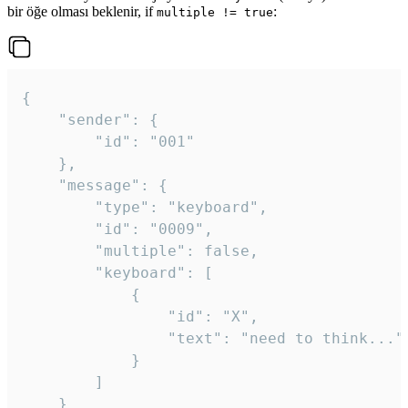
bir öğe olması beklenir, if
:
multiple != true
{

	"sender": {

		"id": "001"

	},

	"message": {

		"type": "keyboard",

		"id": "0009",

		"multiple": false,

		"keyboard": [

			{

				"id": "X",

				"text": "need to think..."

			}

		]

	}
