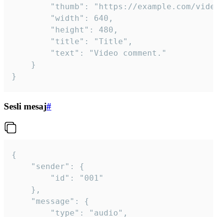
		"thumb": "https://example.com/video_thumb.png",

		"width": 640,

		"height": 480,

		"title": "Title",

		"text": "Video comment."

	}

}
Sesli mesaj
#
{

	"sender": {

		"id": "001"

	},

	"message": {

		"type": "audio",
