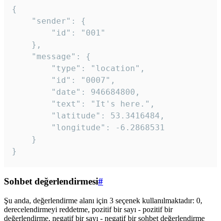
{

	"sender": {

		"id": "001"

	},

	"message": {

		"type": "location",

		"id": "0007",

		"date": 946684800,

		"text": "It's here.",

		"latitude": 53.3416484,

		"longitude": -6.2868531

	}

}
Sohbet değerlendirmesi
#
Şu anda, değerlendirme alanı için 3 seçenek kullanılmaktadır: 0,
derecelendirmeyi reddetme, pozitif bir sayı - pozitif bir
değerlendirme, negatif bir sayı - negatif bir sohbet değerlendirme