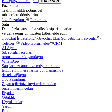
Entegrasyonu
Telegram
Tüm kanallar
Pazarlama
Trafiği nitelikli potansiyel
müşterilere dönüştürün
Jivo Pazarlama
Geri-arama
Satış
Daha fazla satış, daha yüksek sipariş tutarları
ve daha geniş bir müşteri kitlesi elde edin
JivoChat İş Telefonu
Jivochat Ekip Sohbeti
Entegrasyonlar
Telefon+
Video Görüşmeler
CRM
AI Agent
Sık sorulan soruları
otomatik olarak yanıtlayın
WhatsApp
Satışlarınızı artırın ve müşterilerinizin
tercih ettiği mesajlaşma uygulamasında
destek sağlayın
Jivo Pazarlama
Ziyaretçileriniz siteyi terk etmeden
önce ilgilerini çekin
Fiyatlar
Ortaklık
Uygulamalar
Yardım
Blog