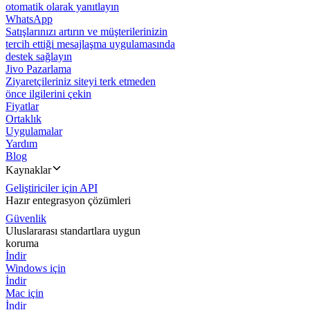
otomatik olarak yanıtlayın
WhatsApp
Satışlarınızı artırın ve müşterilerinizin
tercih ettiği mesajlaşma uygulamasında
destek sağlayın
Jivo Pazarlama
Ziyaretçileriniz siteyi terk etmeden
önce ilgilerini çekin
Fiyatlar
Ortaklık
Uygulamalar
Yardım
Blog
Kaynaklar
Geliştiriciler için API
Hazır entegrasyon çözümleri
Güvenlik
Uluslararası standartlara uygun
koruma
İndir
Windows için
İndir
Mac için
İndir