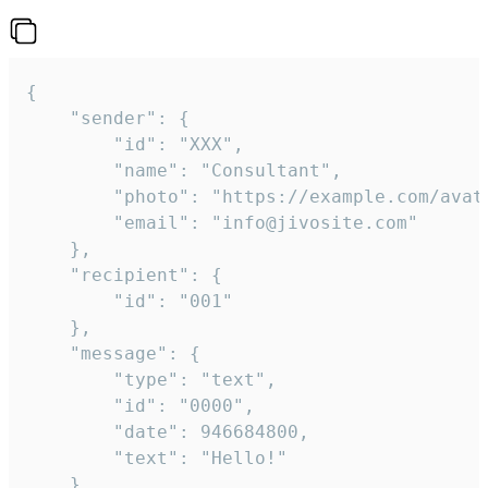
{

	"sender": {

		"id": "XXX",

		"name": "Consultant",

		"photo": "https://example.com/avatar.png",

		"email": "info@jivosite.com"

	},

	"recipient": {

		"id": "001"

	},

	"message": {

		"type": "text",

		"id": "0000",

		"date": 946684800,

		"text": "Hello!"

	}
