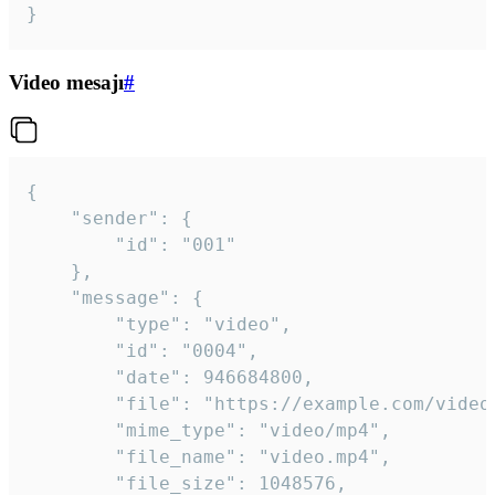
}
Video mesajı
#
{

	"sender": {

		"id": "001"

	},

	"message": {

		"type": "video",

		"id": "0004",

		"date": 946684800,

		"file": "https://example.com/video.mp4",

		"mime_type": "video/mp4",

		"file_name": "video.mp4",

		"file_size": 1048576,
