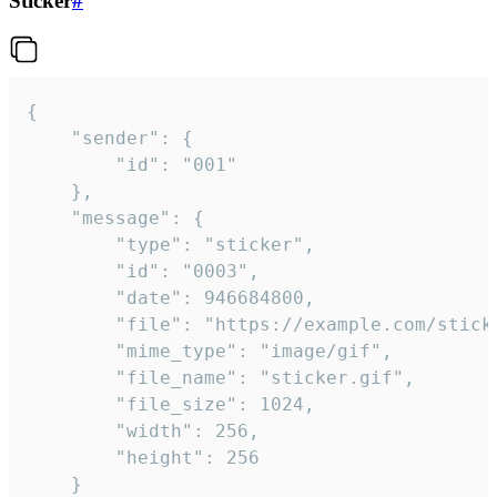
Sticker
#
{

	"sender": {

		"id": "001"

	},

	"message": {

		"type": "sticker",

		"id": "0003",

		"date": 946684800,

		"file": "https://example.com/sticker.gif",

		"mime_type": "image/gif",

		"file_name": "sticker.gif",

		"file_size": 1024,

		"width": 256,

		"height": 256

	}
