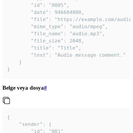
		"id": "0005",

		"date": 946684800,

		"file": "https://example.com/audio.mp3",

		"mime_type": "audio/mpeg",

		"file_name": "audio.mp3",

		"file_size": 2048,

		"title": "Title",

		"text": "Audio message comment."

	}

}
Belge veya dosya
#
{

	"sender": {

		"id": "001"
