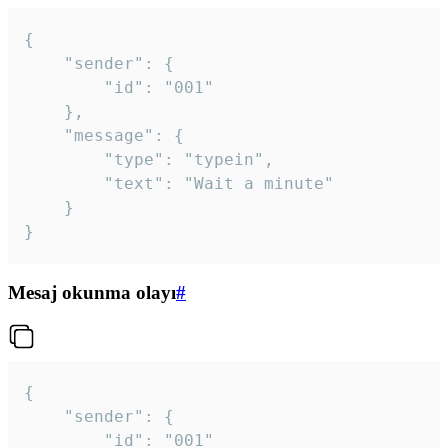
{

	"sender": {

		"id": "001"

	},

	"message": {

		"type": "typein",

		"text": "Wait a minute"

	}

}
Mesaj okunma olayı
#
{

	"sender": {

		"id": "001"
