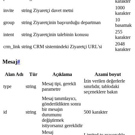
karakter
1000
invite
string
Ziyaretçi davet metni
karakter
10
group
string
Ziyaretçinin başvurduğu departman
basamak
255
intent
string
Ziyaretçinin talebinin konusu
karakter
2048
crm_link
string
CRM sistemindeki Ziyaretçi URL'si
karakter
Mesaj
#
Alan Adı
Tür
Açıklama
Azami boyut
İzin verilen değerlerle
Mesaj tipi, gerekli
type
string
sınırlıdır, tablodaki
parametre
seçeneklere bakın
Mesaj tanımlayıcı,
gönderildikten sonra
bir mesajın
id
string
500 karakter
durumunu
değiştirmek
istiyorsanız gereklidir
Mesaj
Limited to reasonable