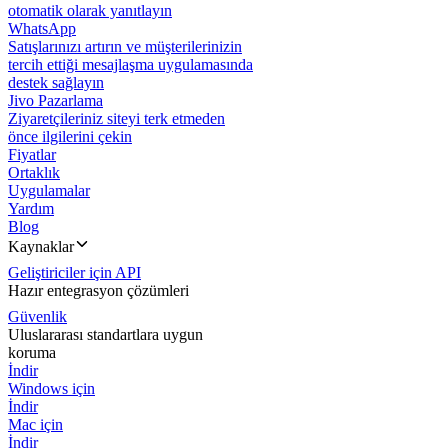
otomatik olarak yanıtlayın
WhatsApp
Satışlarınızı artırın ve müşterilerinizin
tercih ettiği mesajlaşma uygulamasında
destek sağlayın
Jivo Pazarlama
Ziyaretçileriniz siteyi terk etmeden
önce ilgilerini çekin
Fiyatlar
Ortaklık
Uygulamalar
Yardım
Blog
Kaynaklar
Geliştiriciler için API
Hazır entegrasyon çözümleri
Güvenlik
Uluslararası standartlara uygun
koruma
İndir
Windows için
İndir
Mac için
İndir