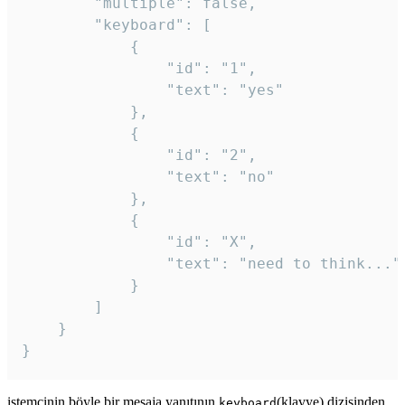
		"multiple": false,

		"keyboard": [

			{

				"id": "1",

				"text": "yes"

			},

			{

				"id": "2",

				"text": "no"

			},

			{

				"id": "X",

				"text": "need to think..."

			}

		]

	}

}
istemcinin böyle bir mesaja yanıtının
(klavye) dizisinden
keyboard