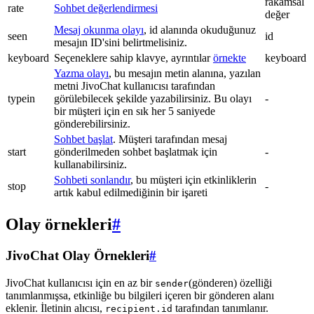
rakamsal
rate
Sohbet değerlendirmesi
değer
Mesaj okunma olayı
, id alanında okuduğunuz
seen
id
mesajın ID'sini belirtmelisiniz.
keyboard
Seçeneklere sahip klavye, ayrıntılar
örnekte
keyboard
Yazma olayı
, bu mesajın metin alanına, yazılan
metni JivoChat kullanıcısı tarafından
typein
görülebilecek şekilde yazabilirsiniz. Bu olayı
-
bir müşteri için en sık her 5 saniyede
gönderebilirsiniz.
Sohbet başlat
. Müşteri tarafından mesaj
start
gönderilmeden sohbet başlatmak için
-
kullanabilirsiniz.
Sohbeti sonlandır
, bu müşteri için etkinliklerin
stop
-
artık kabul edilmediğinin bir işareti
Olay örnekleri
#
JivoChat Olay Örnekleri
#
JivoChat kullanıcısı için en az bir
(gönderen) özelliği
sender
tanımlanmışsa, etkinliğe bu bilgileri içeren bir gönderen alanı
eklenir. İletinin alıcısı,
tarafından tanımlanır.
recipient.id