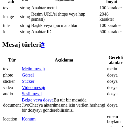
adı
boyut
text
string
Anahtar metni
100 karakter
Resim URL'si (https veya http
2048
image
string
şeması)
karakter
title
string
Başlık veya ipucu anahtarı
100 karakter
id
string
Anahtar ID
500 karakter
Mesaj türleri
#
Gerekli
Tür
Açıklama
alanlar
text
Metin mesajı
metin
photo
Görsel
dosya
sticker
Sticker
dosya
video
Video mesajı
dosya
audio
Sesli mesaj
dosya
Belge veya dosya
Bu tür bir mesajda.
document
JivoChat'ya aktarılmasına izin verilen herhangi
dosya
bir dosyayı gönderebilirsiniz.
enlem
location
Konum
boylam