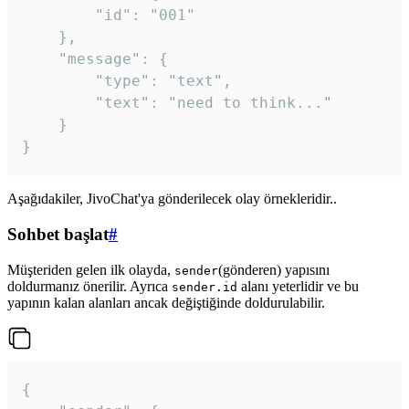
		"id": "001"

	},

	"message": {

		"type": "text",

		"text": "need to think..."

	}

Aşağıdakiler, JivoChat'ya gönderilecek olay örnekleridir..
Sohbet başlat
#
Müşteriden gelen ilk olayda,
(gönderen) yapısını
sender
doldurmanız önerilir. Ayrıca
alanı yeterlidir ve bu
sender.id
yapının kalan alanları ancak değiştiğinde doldurulabilir.
{
