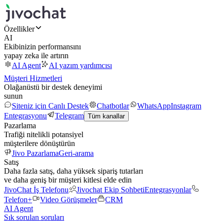
Özellikler
AI
Ekibinizin performansını
yapay zeka ile artırın
AI Agent
AI yazım yardımcısı
Müşteri Hizmetleri
Olağanüstü bir destek deneyimi
sunun
Siteniz için Canlı Destek
Chatbotlar
WhatsApp
Instagram
Entegrasyonu
Telegram
Tüm kanallar
Pazarlama
Trafiği nitelikli potansiyel
müşterilere dönüştürün
Jivo Pazarlama
Geri-arama
Satış
Daha fazla satış, daha yüksek sipariş tutarları
ve daha geniş bir müşteri kitlesi elde edin
JivoChat İş Telefonu
Jivochat Ekip Sohbeti
Entegrasyonlar
Telefon+
Video Görüşmeler
CRM
AI Agent
Sık sorulan soruları