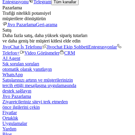
Entegrasyonu
Telegram
Tüm kanallar
Pazarlama
Trafiği nitelikli potansiyel
müşterilere dönüştürün
Jivo Pazarlama
Geri-arama
Satış
Daha fazla satış, daha yüksek sipariş tutarları
ve daha geniş bir müşteri kitlesi elde edin
JivoChat İş Telefonu
Jivochat Ekip Sohbeti
Entegrasyonlar
Telefon+
Video Görüşmeler
CRM
AI Agent
Sık sorulan soruları
otomatik olarak yanıtlayın
WhatsApp
Satışlarınızı artırın ve müşterilerinizin
tercih ettiği mesajlaşma uygulamasında
destek sağlayın
Jivo Pazarlama
Ziyaretçileriniz siteyi terk etmeden
önce ilgilerini çekin
Fiyatlar
Ortaklık
Uygulamalar
Yardım
Blog