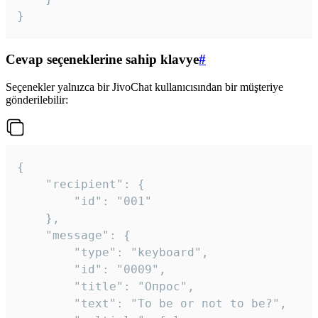
}
Cevap seçeneklerine sahip klavye
#
Seçenekler yalnızca bir JivoChat kullanıcısından bir müşteriye
gönderilebilir:
{

	"recipient": {

		"id": "001"

	},

	"message": {

		"type": "keyboard",

		"id": "0009",

		"title": "Опрос",

		"text": "To be or not to be?",
