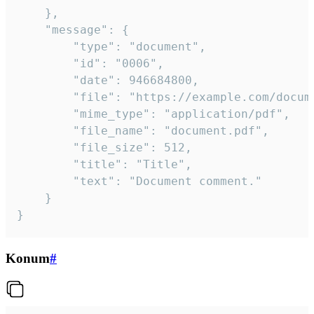
	},

	"message": {

		"type": "document",

		"id": "0006",

		"date": 946684800,

		"file": "https://example.com/document.pdf",

		"mime_type": "application/pdf",

		"file_name": "document.pdf",

		"file_size": 512,

		"title": "Title",

		"text": "Document comment."

	}

}
Konum
#