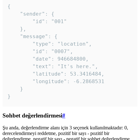
{

	"sender": {

		"id": "001"

	},

	"message": {

		"type": "location",

		"id": "0007",

		"date": 946684800,

		"text": "It's here.",

		"latitude": 53.3416484,

		"longitude": -6.2868531

	}

}
Sohbet değerlendirmesi
#
Şu anda, değerlendirme alanı için 3 seçenek kullanılmaktadır: 0,
derecelendirmeyi reddetme, pozitif bir sayı - pozitif bir
değerlendirme, negatif bir sayı - negatif bir sohbet değerlendirme