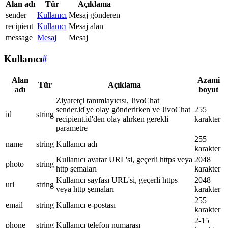
Alan adı
Tür
Açıklama
sender
Kullanıcı
Mesaj gönderen
recipient
Kullanıcı
Mesaj alan
message
Mesaj
Mesaj
Kullanıcı
#
Alan
Azami
Tür
Açıklama
adı
boyut
Ziyaretçi tanımlayıcısı, JivoChat
sender.id'ye olay gönderirken ve JivoChat
255
id
string
recipient.id'den olay alırken gerekli
karakter
parametre
255
name
string
Kullanıcı adı
karakter
Kullanıcı avatar URL'si, geçerli https veya
2048
photo
string
http şemaları
karakter
Kullanıcı sayfası URL'si, geçerli https
2048
url
string
veya http şemaları
karakter
255
email
string
Kullanıcı e-postası
karakter
2-15
phone
string
Kullanıcı telefon numarası