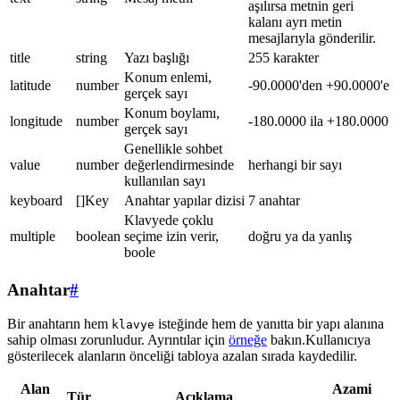
aşılırsa metnin geri
kalanı ayrı metin
mesajlarıyla gönderilir.
title
string
Yazı başlığı
255 karakter
Konum enlemi,
latitude
number
-90.0000'den +90.0000'e
gerçek sayı
Konum boylamı,
longitude
number
-180.0000 ila +180.0000
gerçek sayı
Genellikle sohbet
value
number
değerlendirmesinde
herhangi bir sayı
kullanılan sayı
keyboard
[]Key
Anahtar yapılar dizisi
7 anahtar
Klavyede çoklu
multiple
boolean
seçime izin verir,
doğru ya da yanlış
boole
Anahtar
#
Bir anahtarın hem
isteğinde hem de yanıtta bir yapı alanına
klavye
sahip olması zorunludur. Ayrıntılar için
örneğe
bakın.Kullanıcıya
gösterilecek alanların önceliği tabloya azalan sırada kaydedilir.
Alan
Azami
Tür
Açıklama