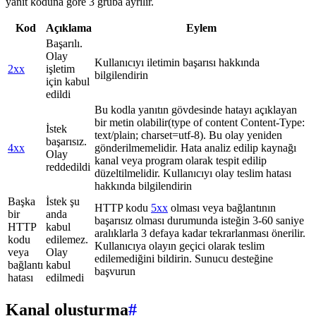
yanıt koduna göre 3 gruba ayrılır.
Kod
Açıklama
Eylem
Başarılı.
Olay
Kullanıcıyı iletimin başarısı hakkında
2xx
işletim
bilgilendirin
için kabul
edildi
Bu kodla yanıtın gövdesinde hatayı açıklayan
bir metin olabilir(type of content Content-Type:
İstek
text/plain; charset=utf-8). Bu olay yeniden
başarısız.
4xx
gönderilmemelidir. Hata analiz edilip kaynağı
Olay
kanal veya program olarak tespit edilip
reddedildi
düzeltilmelidir. Kullanıcıyı olay teslim hatası
hakkında bilgilendirin
Başka
İstek şu
HTTP kodu
5xx
olması veya bağlantının
bir
anda
başarısız olması durumunda isteğin 3-60 saniye
HTTP
kabul
aralıklarla 3 defaya kadar tekrarlanması önerilir.
kodu
edilemez.
Kullanıcıya olayın geçici olarak teslim
veya
Olay
edilemediğini bildirin. Sunucu desteğine
bağlantı
kabul
başvurun
hatası
edilmedi
Kanal oluşturma
#