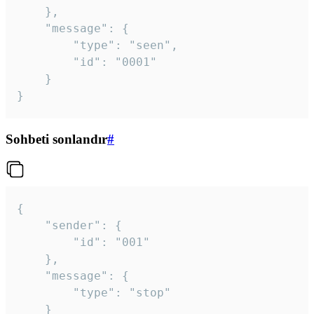
	},

	"message": {

		"type": "seen",

		"id": "0001"

	}

}
Sohbeti sonlandır
#
{

	"sender": {

		"id": "001"

	},

	"message": {

		"type": "stop"

	}
