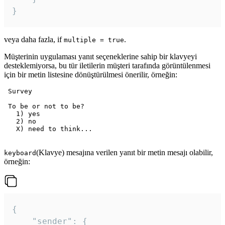
veya daha fazla, if
.
multiple = true
Müşterinin uygulaması yanıt seçeneklerine sahip bir klavyeyi
desteklemiyorsa, bu tür iletilerin müşteri tarafında görüntülenmesi
için bir metin listesine dönüştürülmesi önerilir, örneğin:
 Survey

 To be or not to be?

   1) yes

   2) no

   X) need to think...

(Klavye) mesajına verilen yanıt bir metin mesajı olabilir,
keyboard
örneğin:
{

	"sender": {
