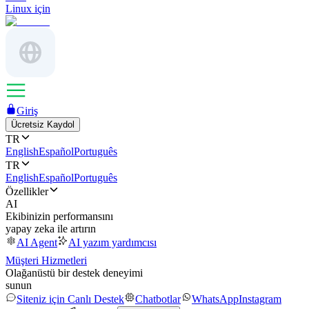
Linux için
Giriş
Ücretsiz Kaydol
TR
English
Español
Português
TR
English
Español
Português
Özellikler
AI
Ekibinizin performansını
yapay zeka ile artırın
AI Agent
AI yazım yardımcısı
Müşteri Hizmetleri
Olağanüstü bir destek deneyimi
sunun
Siteniz için Canlı Destek
Chatbotlar
WhatsApp
Instagram