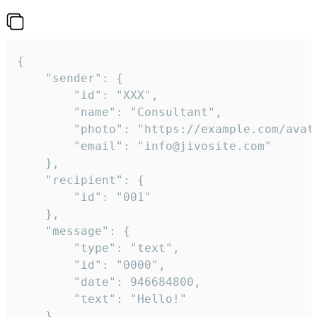
{

	"sender": {

		"id": "XXX",

		"name": "Consultant",

		"photo": "https://example.com/avatar.png",

		"email": "info@jivosite.com"

	},

	"recipient": {

		"id": "001"

	},

	"message": {

		"type": "text",

		"id": "0000",

		"date": 946684800,

		"text": "Hello!"

	}
