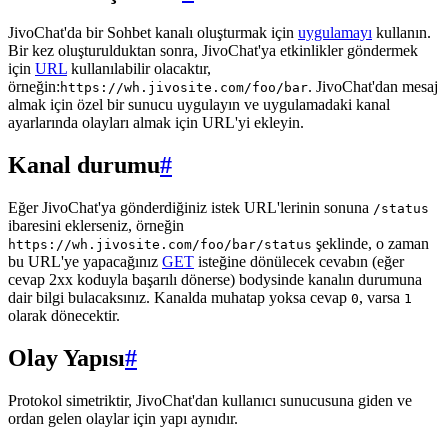
JivoChat'da bir Sohbet kanalı oluşturmak için
uygulamayı
kullanın.
Bir kez oluşturulduktan sonra, JivoChat'ya etkinlikler göndermek
için
URL
kullanılabilir olacaktır,
örneğin:
. JivoChat'dan mesaj
https://wh.jivosite.com/foo/bar
almak için özel bir sunucu uygulayın ve uygulamadaki kanal
ayarlarında olayları almak için URL'yi ekleyin.
Kanal durumu
#
Eğer JivoChat'ya gönderdiğiniz istek URL'lerinin sonuna
/status
ibaresini eklerseniz, örneğin
şeklinde, o zaman
https://wh.jivosite.com/foo/bar/status
bu URL'ye yapacağınız
GET
isteğine dönülecek cevabın (eğer
cevap 2xx koduyla başarılı dönerse) bodysinde kanalın durumuna
dair bilgi bulacaksınız. Kanalda muhatap yoksa cevap
, varsa
0
1
olarak dönecektir.
Olay Yapısı
#
Protokol simetriktir, JivoChat'dan kullanıcı sunucusuna giden ve
ordan gelen olaylar için yapı aynıdır.