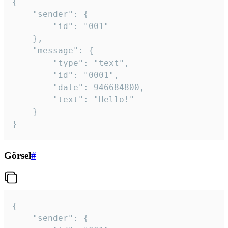
{

	"sender": {

		"id": "001"

	},

	"message": {

		"type": "text",

		"id": "0001",

		"date": 946684800,

		"text": "Hello!"

	}

}
Görsel
#
{

	"sender": {
