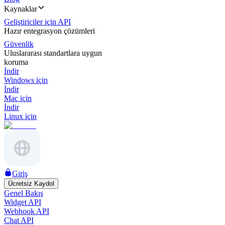
Kaynaklar
Geliştiriciler için API
Hazır entegrasyon çözümleri
Güvenlik
Uluslararası standartlara uygun
koruma
İndir
Windows için
İndir
Mac için
İndir
Linux için
Giriş
Ücretsiz Kaydol
Genel Bakış
Widget API
Webhook API
Chat API