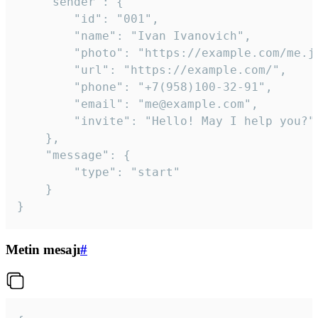
	"sender": {

		"id": "001",

		"name": "Ivan Ivanovich",

		"photo": "https://example.com/me.jpg",

		"url": "https://example.com/",

		"phone": "+7(958)100-32-91",

		"email": "me@example.com",

		"invite": "Hello! May I help you?"

	},

	"message": {

		"type": "start"

	}

}
Metin mesajı
#