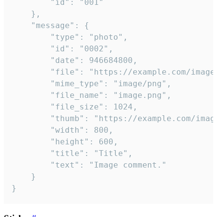
		"id": "001"

	},

	"message": {

		"type": "photo",

		"id": "0002",

		"date": 946684800,

		"file": "https://example.com/image.png",

		"mime_type": "image/png",

		"file_name": "image.png",

		"file_size": 1024,

		"thumb": "https://example.com/image_thumb.png",

		"width": 800,

		"height": 600,

		"title": "Title",

		"text": "Image comment."

	}

}