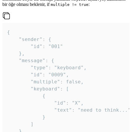
bir öğe olması beklenir, if
:
multiple != true
{

	"sender": {

		"id": "001"

	},

	"message": {

		"type": "keyboard",

		"id": "0009",

		"multiple": false,

		"keyboard": [

			{

				"id": "X",

				"text": "need to think..."

			}

		]

	}
