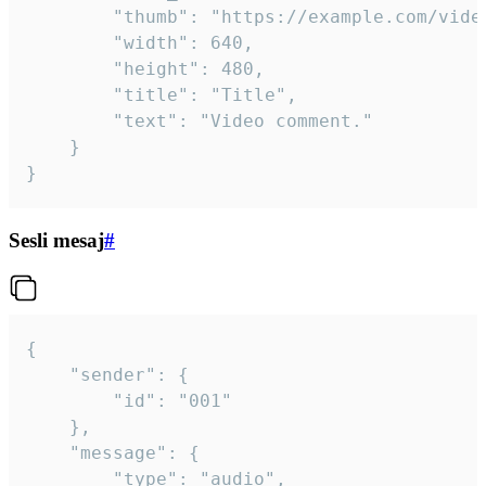
		"thumb": "https://example.com/video_thumb.png",

		"width": 640,

		"height": 480,

		"title": "Title",

		"text": "Video comment."

	}

}
Sesli mesaj
#
{

	"sender": {

		"id": "001"

	},

	"message": {

		"type": "audio",
