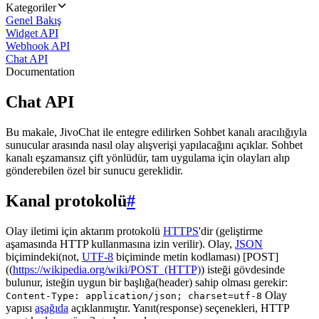
Kategoriler
Genel Bakış
Widget API
Webhook API
Chat API
Documentation
Chat API
Bu makale, JivoChat ile entegre edilirken Sohbet kanalı aracılığıyla
sunucular arasında nasıl olay alışverişi yapılacağını açıklar. Sohbet
kanalı eşzamansız çift yönlüdür, tam uygulama için olayları alıp
gönderebilen özel bir sunucu gereklidir.
Kanal protokolü
#
Olay iletimi için aktarım protokolü
HTTPS
'dir (geliştirme
aşamasında HTTP kullanmasına izin verilir). Olay,
JSON
biçimindeki(not,
UTF-8
biçiminde metin kodlaması) [POST]
((
https://wikipedia.org/wiki/POST_(HTTP)
) isteği gövdesinde
bulunur, isteğin uygun bir başlığa(header) sahip olması gerekir:
Olay
Content-Type: application/json; charset=utf-8
yapısı
aşağıda
açıklanmıştır. Yanıt(response) seçenekleri, HTTP