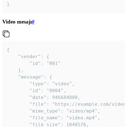
}
Video mesajı
#
{

	"sender": {

		"id": "001"

	},

	"message": {

		"type": "video",

		"id": "0004",

		"date": 946684800,

		"file": "https://example.com/video.mp4",

		"mime_type": "video/mp4",

		"file_name": "video.mp4",

		"file_size": 1048576,
