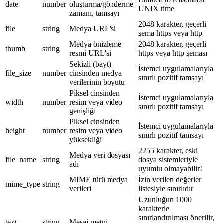
date
number
oluşturma/gönderme
UNIX time
zamanı, tamsayı
2048 karakter, geçerli
file
string
Medya URL'si
şema https veya http
Medya önizleme
2048 karakter, geçerli
thumb
string
resmi URL'si
https veya http şeması
Sekizli (bayt)
İstemci uygulamalarıyla
file_size
number
cinsinden medya
sınırlı pozitif tamsayı
verilerinin boyutu
Piksel cinsinden
İstemci uygulamalarıyla
width
number
resim veya video
sınırlı pozitif tamsayı
genişliği
Piksel cinsinden
İstemci uygulamalarıyla
height
number
resim veya video
sınırlı pozitif tamsayı
yüksekliği
2255 karakter, eski
Medya veri dosyası
file_name
string
dosya sistemleriyle
adı
uyumlu olmayabilir!
MIME türü medya
İzin verilen değerler
mime_type
string
verileri
listesiyle sınırlıdır
Uzunluğun 1000
karakterle
sınırlandırılması önerilir,
text
string
Mesaj metni