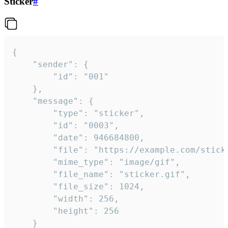
Sticker
#
{

	"sender": {

		"id": "001"

	},

	"message": {

		"type": "sticker",

		"id": "0003",

		"date": 946684800,

		"file": "https://example.com/sticker.gif",

		"mime_type": "image/gif",

		"file_name": "sticker.gif",

		"file_size": 1024,

		"width": 256,

		"height": 256

	}
