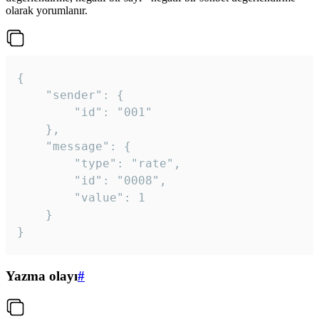
olarak yorumlanır.
{

	"sender": {

		"id": "001"

	},

	"message": {

		"type": "rate",

		"id": "0008",

		"value": 1

	}

}
Yazma olayı
#