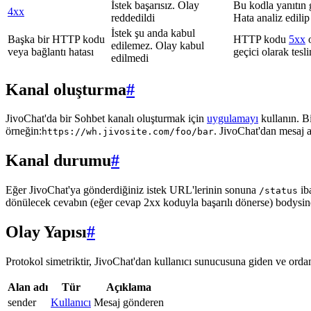
İstek başarısız. Olay
Bu kodla yanıtın 
4xx
reddedildi
Hata analiz edilip
İstek şu anda kabul
Başka bir HTTP kodu
HTTP kodu
5xx
o
edilemez. Olay kabul
veya bağlantı hatası
geçici olarak tes
edilmedi
Kanal oluşturma
#
JivoChat'da bir Sohbet kanalı oluşturmak için
uygulamayı
kullanın. B
örneğin:
. JivoChat'dan mesaj 
https://wh.jivosite.com/foo/bar
Kanal durumu
#
Eğer JivoChat'ya gönderdiğiniz istek URL'lerinin sonuna
ib
/status
dönülecek cevabın (eğer cevap 2xx koduyla başarılı dönerse) bodysi
Olay Yapısı
#
Protokol simetriktir, JivoChat'dan kullanıcı sunucusuna giden ve ordan 
Alan adı
Tür
Açıklama
sender
Kullanıcı
Mesaj gönderen