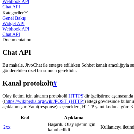
Webhook API
Chat API
Kategoriler
Genel Bakış
Widget API
Webhook API
Chat API
Documentation
Chat API
Bu makale, JivoChat ile entegre edilirken Sohbet kanalı aracılığıyla su
gönderebilen özel bir sunucu gereklidir.
Kanal protokolü
#
Olay iletimi için aktarım protokolü
HTTPS
'dir (geliştirme aşamasınd
((
https://wikipedia.org/wiki/POST_(HTTP)
) isteği gövdesinde bulunu
açıklanmıştır. Yanıt(response) seçenekleri, HTTP yanıt koduna göre 3 g
Kod
Açıklama
Başarılı. Olay işletim için
2xx
Kullanıcıyı iletim
kabul edildi