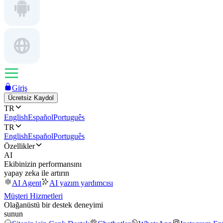
Giriş
Ücretsiz Kaydol
TR
English
Español
Português
TR
English
Español
Português
Özellikler
AI
Ekibinizin performansını
yapay zeka ile artırın
AI Agent
AI yazım yardımcısı
Müşteri Hizmetleri
Olağanüstü bir destek deneyimi
sunun