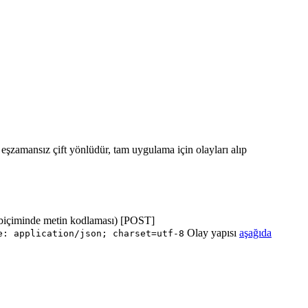
ı eşzamansız çift yönlüdür, tam uygulama için olayları alıp
biçiminde metin kodlaması) [POST]
Olay yapısı
aşağıda
e: application/json; charset=utf-8