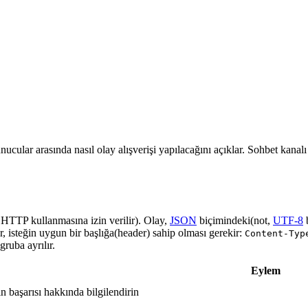
nucular arasında nasıl olay alışverişi yapılacağını açıklar. Sohbet kanal
a HTTP kullanmasına izin verilir). Olay,
JSON
biçimindeki(not,
UTF-8
r, isteğin uygun bir başlığa(header) sahip olması gerekir:
Content-Typ
ruba ayrılır.
Eylem
in başarısı hakkında bilgilendirin