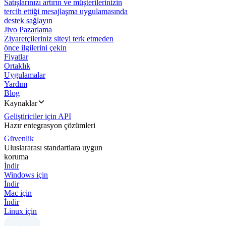
Satışlarınızı artırın ve müşterilerinizin
tercih ettiği mesajlaşma uygulamasında
destek sağlayın
Jivo Pazarlama
Ziyaretçileriniz siteyi terk etmeden
önce ilgilerini çekin
Fiyatlar
Ortaklık
Uygulamalar
Yardım
Blog
Kaynaklar
Geliştiriciler için API
Hazır entegrasyon çözümleri
Güvenlik
Uluslararası standartlara uygun
koruma
İndir
Windows için
İndir
Mac için
İndir
Linux için