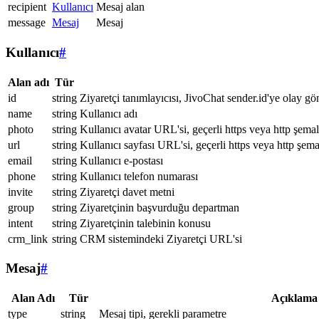
recipient
Kullanıcı
Mesaj alan
message
Mesaj
Mesaj
Kullanıcı
#
Alan adı
Tür
id
string
Ziyaretçi tanımlayıcısı, JivoChat sender.id'ye olay gö
name
string
Kullanıcı adı
photo
string
Kullanıcı avatar URL'si, geçerli https veya http şemal
url
string
Kullanıcı sayfası URL'si, geçerli https veya http şema
email
string
Kullanıcı e-postası
phone
string
Kullanıcı telefon numarası
invite
string
Ziyaretçi davet metni
group
string
Ziyaretçinin başvurduğu departman
intent
string
Ziyaretçinin talebinin konusu
crm_link
string
CRM sistemindeki Ziyaretçi URL'si
Mesaj
#
Alan Adı
Tür
Açıklama
type
string
Mesaj tipi, gerekli parametre