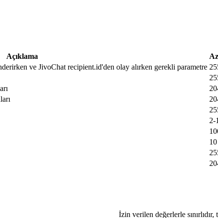
Açıklama
Az
nderirken ve JivoChat recipient.id'den olay alırken gerekli parametre
25
25
arı
20
ları
20
25
2-
10
10
25
20
İzin verilen değerlerle sınırlıdır