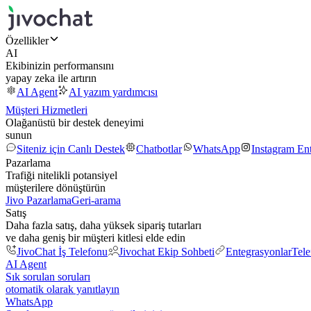
Özellikler
AI
Ekibinizin performansını
yapay zeka ile artırın
AI Agent
AI yazım yardımcısı
Müşteri Hizmetleri
Olağanüstü bir destek deneyimi
sunun
Siteniz için Canlı Destek
Chatbotlar
WhatsApp
Instagram En
Pazarlama
Trafiği nitelikli potansiyel
müşterilere dönüştürün
Jivo Pazarlama
Geri-arama
Satış
Daha fazla satış, daha yüksek sipariş tutarları
ve daha geniş bir müşteri kitlesi elde edin
JivoChat İş Telefonu
Jivochat Ekip Sohbeti
Entegrasyonlar
Tel
AI Agent
Sık sorulan soruları
otomatik olarak yanıtlayın
WhatsApp