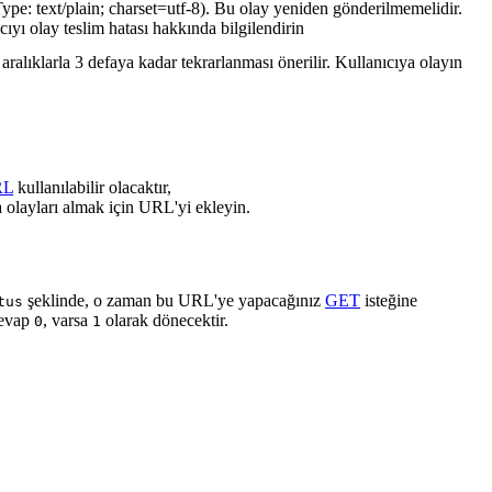
ype: text/plain; charset=utf-8). Bu olay yeniden gönderilmemelidir.
cıyı olay teslim hatası hakkında bilgilendirin
ralıklarla 3 defaya kadar tekrarlanması önerilir. Kullanıcıya olayın
RL
kullanılabilir olacaktır,
 olayları almak için URL'yi ekleyin.
şeklinde, o zaman bu URL'ye yapacağınız
GET
isteğine
tus
cevap
, varsa
olarak dönecektir.
0
1