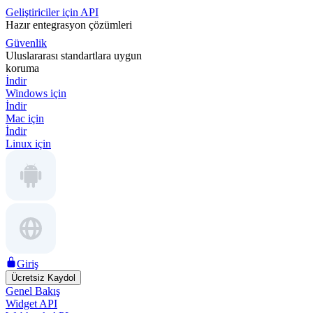
Geliştiriciler için API
Hazır entegrasyon çözümleri
Güvenlik
Uluslararası standartlara uygun
koruma
İndir
Windows için
İndir
Mac için
İndir
Linux için
Giriş
Ücretsiz Kaydol
Genel Bakış
Widget API