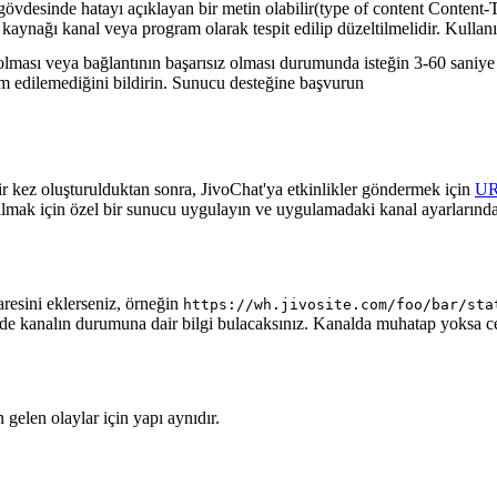
gövdesinde hatayı açıklayan bir metin olabilir(type of content Content-T
 kaynağı kanal veya program olarak tespit edilip düzeltilmelidir. Kullanı
lması veya bağlantının başarısız olması durumunda isteğin 3-60 saniye a
lim edilemediğini bildirin. Sunucu desteğine başvurun
ir kez oluşturulduktan sonra, JivoChat'ya etkinlikler göndermek için
U
almak için özel bir sunucu uygulayın ve uygulamadaki kanal ayarlarında
aresini eklerseniz, örneğin
https://wh.jivosite.com/foo/bar/sta
nde kanalın durumuna dair bilgi bulacaksınız. Kanalda muhatap yoksa 
gelen olaylar için yapı aynıdır.