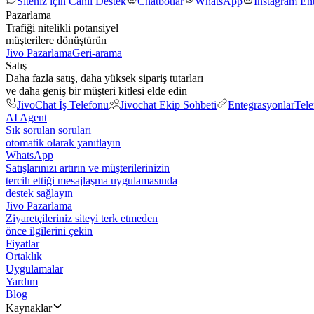
Siteniz için Canlı Destek
Chatbotlar
WhatsApp
Instagram En
Pazarlama
Trafiği nitelikli potansiyel
müşterilere dönüştürün
Jivo Pazarlama
Geri-arama
Satış
Daha fazla satış, daha yüksek sipariş tutarları
ve daha geniş bir müşteri kitlesi elde edin
JivoChat İş Telefonu
Jivochat Ekip Sohbeti
Entegrasyonlar
Tel
AI Agent
Sık sorulan soruları
otomatik olarak yanıtlayın
WhatsApp
Satışlarınızı artırın ve müşterilerinizin
tercih ettiği mesajlaşma uygulamasında
destek sağlayın
Jivo Pazarlama
Ziyaretçileriniz siteyi terk etmeden
önce ilgilerini çekin
Fiyatlar
Ortaklık
Uygulamalar
Yardım
Blog
Kaynaklar