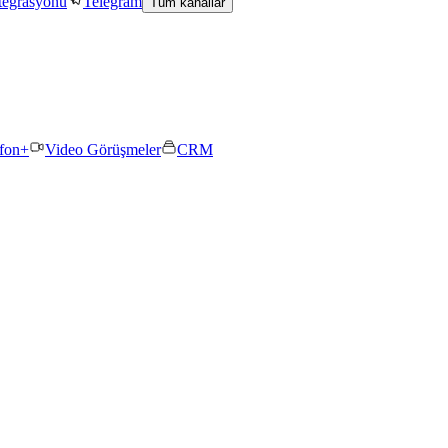
tegrasyonu
Telegram
Tüm kanallar
efon+
Video Görüşmeler
CRM