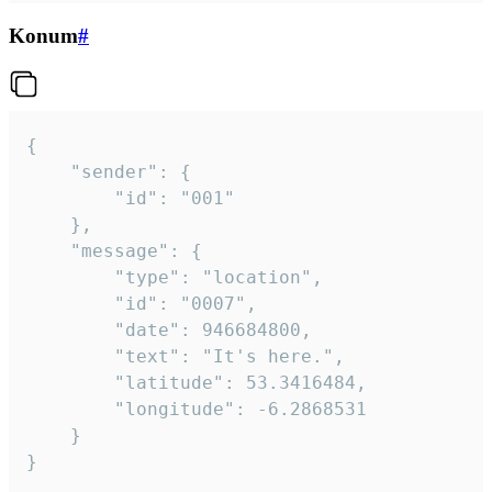
Konum
#
{

	"sender": {

		"id": "001"

	},

	"message": {

		"type": "location",

		"id": "0007",

		"date": 946684800,

		"text": "It's here.",

		"latitude": 53.3416484,

		"longitude": -6.2868531

	}

}