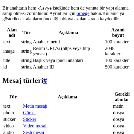
Bir anahtarın hem
isteğinde hem de yanıtta bir yapı alanına
klavye
sahip olması zorunludur. Ayrıntılar için
örneğe
bakın.Kullanıcıya
gösterilecek alanların önceliği tabloya azalan sırada kaydedilir.
Alan
Azami
Tür
Açıklama
adı
boyut
text
string
Anahtar metni
100 karakter
Resim URL'si (https veya http
2048
image
string
şeması)
karakter
title
string
Başlık veya ipucu anahtarı
100 karakter
id
string
Anahtar ID
500 karakter
Mesaj türleri
#
Gerekli
Tür
Açıklama
alanlar
text
Metin mesajı
metin
photo
Görsel
dosya
sticker
Sticker
dosya
video
Video mesajı
dosya
audio
Sesli mesaj
dosya