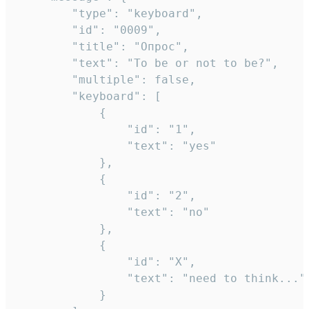
		"type": "keyboard",

		"id": "0009",

		"title": "Опрос",

		"text": "To be or not to be?",

		"multiple": false,

		"keyboard": [

			{

				"id": "1",

				"text": "yes"

			},

			{

				"id": "2",

				"text": "no"

			},

			{

				"id": "X",

				"text": "need to think..."

			}
