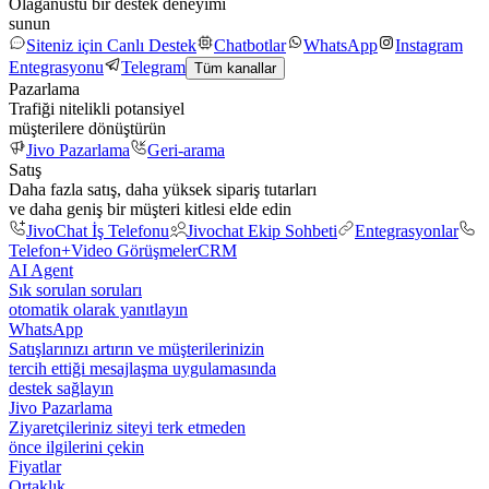
Olağanüstü bir destek deneyimi
sunun
Siteniz için Canlı Destek
Chatbotlar
WhatsApp
Instagram
Entegrasyonu
Telegram
Tüm kanallar
Pazarlama
Trafiği nitelikli potansiyel
müşterilere dönüştürün
Jivo Pazarlama
Geri-arama
Satış
Daha fazla satış, daha yüksek sipariş tutarları
ve daha geniş bir müşteri kitlesi elde edin
JivoChat İş Telefonu
Jivochat Ekip Sohbeti
Entegrasyonlar
Telefon+
Video Görüşmeler
CRM
AI Agent
Sık sorulan soruları
otomatik olarak yanıtlayın
WhatsApp
Satışlarınızı artırın ve müşterilerinizin
tercih ettiği mesajlaşma uygulamasında
destek sağlayın
Jivo Pazarlama
Ziyaretçileriniz siteyi terk etmeden
önce ilgilerini çekin
Fiyatlar
Ortaklık