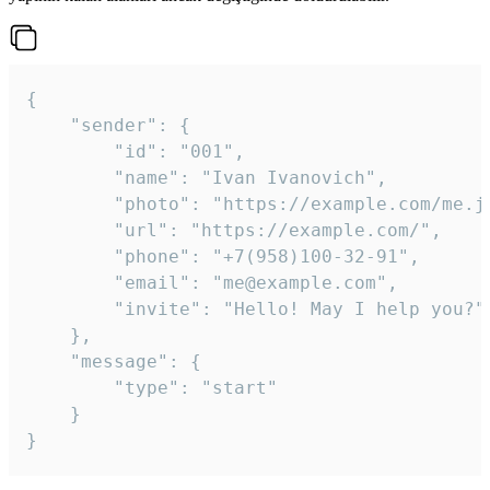
{

	"sender": {

		"id": "001",

		"name": "Ivan Ivanovich",

		"photo": "https://example.com/me.jpg",

		"url": "https://example.com/",

		"phone": "+7(958)100-32-91",

		"email": "me@example.com",

		"invite": "Hello! May I help you?"

	},

	"message": {

		"type": "start"

	}

}