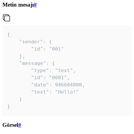
Metin mesajı
#
{

	"sender": {

		"id": "001"

	},

	"message": {

		"type": "text",

		"id": "0001",

		"date": 946684800,

		"text": "Hello!"

	}

}
Görsel
#