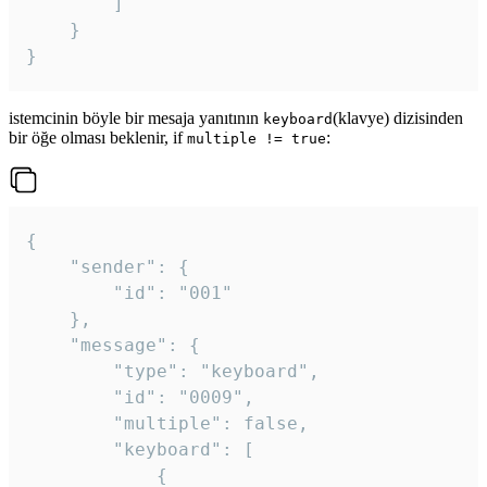
		]

	}

}
istemcinin böyle bir mesaja yanıtının
(klavye) dizisinden
keyboard
bir öğe olması beklenir, if
:
multiple != true
{

	"sender": {

		"id": "001"

	},

	"message": {

		"type": "keyboard",

		"id": "0009",

		"multiple": false,

		"keyboard": [

			{
