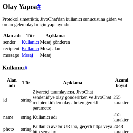
Olay Yapısı
#
Protokol simetriktir, JivoChat'dan kullanıcı sunucusuna giden ve
ordan gelen olaylar için yapı aynıdır.
Alan adı
Tür
Açıklama
sender
Kullanıcı
Mesaj gönderen
recipient
Kullanıcı
Mesaj alan
message
Mesaj
Mesaj
Kullanıcı
#
Alan
Azami
Tür
Açıklama
adı
boyut
Ziyaretçi tanımlayıcısı, JivoChat
sender.id'ye olay gönderirken ve JivoChat
255
id
string
recipient.id'den olay alırken gerekli
karakter
parametre
255
name
string
Kullanıcı adı
karakter
Kullanıcı avatar URL'si, geçerli https veya
2048
photo
string
http şemaları
karakter