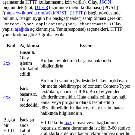
aşamasında HTTP kullanmasına izin verilir). Olay,
JSON
biçimindeki(not,
UTF-8
biçiminde metin kodlaması) [POST]
((
https://wikipedia.org/wiki/POST_(HTTP)
) isteği gövdesinde
bulunur, isteğin uygun bir başlığa(header) sahip olması gerekir:
Olay
Content-Type: application/json; charset=utf-8
yapısı
aşağıda
açıklanmıştır. Yanıt(response) seçenekleri, HTTP
yanıt koduna göre 3 gruba ayrılır.
Kod
Açıklama
Eylem
Başarılı.
Olay
Kullanıcıyı iletimin başarısı hakkında
2xx
işletim
bilgilendirin
için kabul
edildi
Bu kodla yanıtın gövdesinde hatayı açıklayan
bir metin olabilir(type of content Content-Type:
İstek
text/plain; charset=utf-8). Bu olay yeniden
başarısız.
4xx
gönderilmemelidir. Hata analiz edilip kaynağı
Olay
kanal veya program olarak tespit edilip
reddedildi
düzeltilmelidir. Kullanıcıyı olay teslim hatası
hakkında bilgilendirin
Başka
İstek şu
HTTP kodu
5xx
olması veya bağlantının
bir
anda
başarısız olması durumunda isteğin 3-60 saniye
HTTP
kabul
aralıklarla 3 defaya kadar tekrarlanması önerilir.