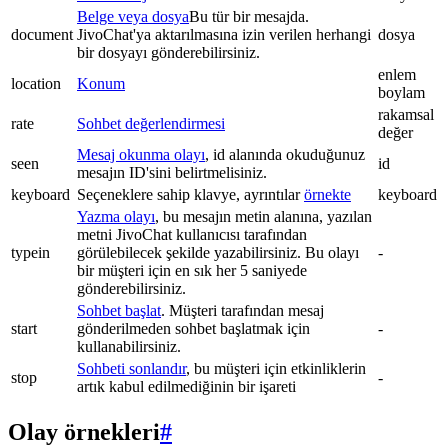
Belge veya dosya
Bu tür bir mesajda.
document
JivoChat'ya aktarılmasına izin verilen herhangi
dosya
bir dosyayı gönderebilirsiniz.
enlem
location
Konum
boylam
rakamsal
rate
Sohbet değerlendirmesi
değer
Mesaj okunma olayı
, id alanında okuduğunuz
seen
id
mesajın ID'sini belirtmelisiniz.
keyboard
Seçeneklere sahip klavye, ayrıntılar
örnekte
keyboard
Yazma olayı
, bu mesajın metin alanına, yazılan
metni JivoChat kullanıcısı tarafından
typein
görülebilecek şekilde yazabilirsiniz. Bu olayı
-
bir müşteri için en sık her 5 saniyede
gönderebilirsiniz.
Sohbet başlat
. Müşteri tarafından mesaj
start
gönderilmeden sohbet başlatmak için
-
kullanabilirsiniz.
Sohbeti sonlandır
, bu müşteri için etkinliklerin
stop
-
artık kabul edilmediğinin bir işareti
Olay örnekleri
#