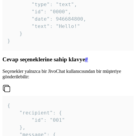
		"type": "text",

		"id": "0000",

		"date": 946684800,

		"text": "Hello!"

	}

}
Cevap seçeneklerine sahip klavye
#
Seçenekler yalnızca bir JivoChat kullanıcısından bir müşteriye
gönderilebilir:
{

	"recipient": {

		"id": "001"

	},

	"message": {
