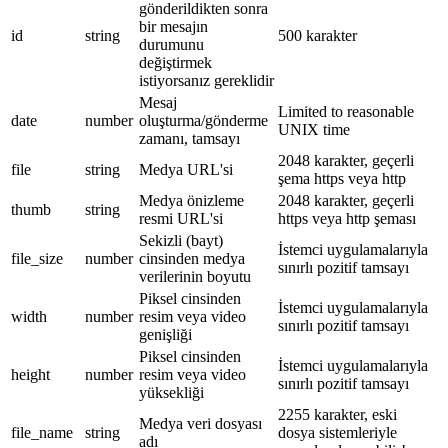
gönderildikten sonra
bir mesajın
id
string
500 karakter
durumunu
değiştirmek
istiyorsanız gereklidir
Mesaj
Limited to reasonable
date
number
oluşturma/gönderme
UNIX time
zamanı, tamsayı
2048 karakter, geçerli
file
string
Medya URL'si
şema https veya http
Medya önizleme
2048 karakter, geçerli
thumb
string
resmi URL'si
https veya http şeması
Sekizli (bayt)
İstemci uygulamalarıyla
file_size
number
cinsinden medya
sınırlı pozitif tamsayı
verilerinin boyutu
Piksel cinsinden
İstemci uygulamalarıyla
width
number
resim veya video
sınırlı pozitif tamsayı
genişliği
Piksel cinsinden
İstemci uygulamalarıyla
height
number
resim veya video
sınırlı pozitif tamsayı
yüksekliği
2255 karakter, eski
Medya veri dosyası
file_name
string
dosya sistemleriyle
adı