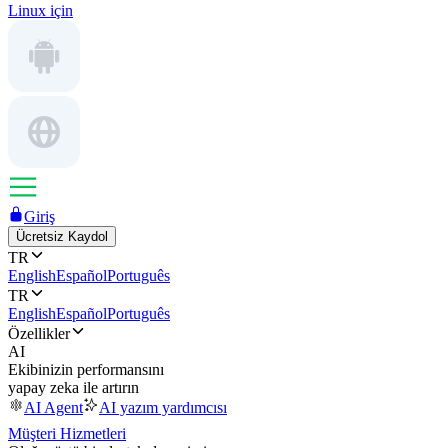
Linux için
Giriş
Ücretsiz Kaydol
TR
English
Español
Português
TR
English
Español
Português
Özellikler
AI
Ekibinizin performansını
yapay zeka ile artırın
AI Agent
AI yazım yardımcısı
Müşteri Hizmetleri