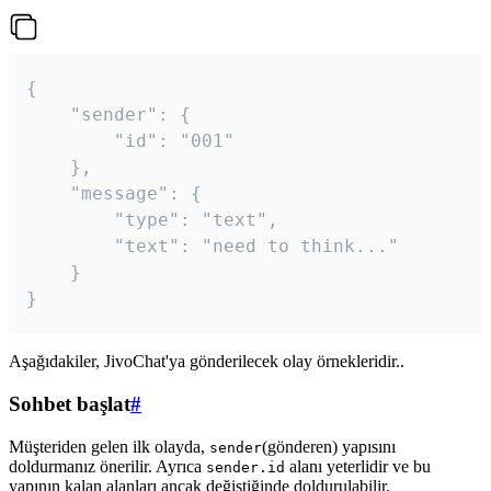
{

	"sender": {

		"id": "001"

	},

	"message": {

		"type": "text",

		"text": "need to think..."

	}

Aşağıdakiler, JivoChat'ya gönderilecek olay örnekleridir..
Sohbet başlat
#
Müşteriden gelen ilk olayda,
(gönderen) yapısını
sender
doldurmanız önerilir. Ayrıca
alanı yeterlidir ve bu
sender.id
yapının kalan alanları ancak değiştiğinde doldurulabilir.