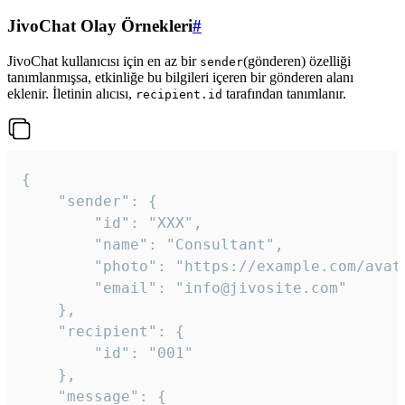
JivoChat Olay Örnekleri
#
JivoChat kullanıcısı için en az bir
(gönderen) özelliği
sender
tanımlanmışsa, etkinliğe bu bilgileri içeren bir gönderen alanı
eklenir. İletinin alıcısı,
tarafından tanımlanır.
recipient.id
{

	"sender": {

		"id": "XXX",

		"name": "Consultant",

		"photo": "https://example.com/avatar.png",

		"email": "info@jivosite.com"

	},

	"recipient": {

		"id": "001"

	},

	"message": {
