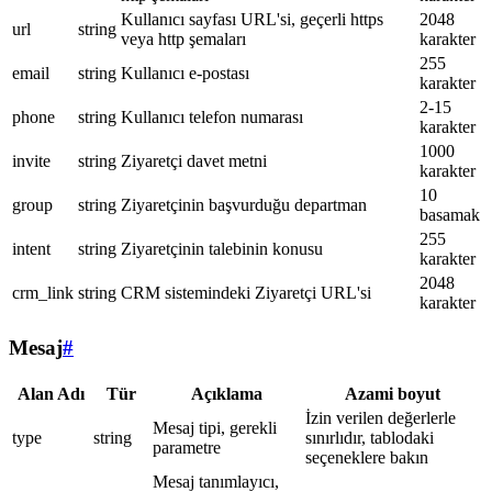
Kullanıcı sayfası URL'si, geçerli https
2048
url
string
veya http şemaları
karakter
255
email
string
Kullanıcı e-postası
karakter
2-15
phone
string
Kullanıcı telefon numarası
karakter
1000
invite
string
Ziyaretçi davet metni
karakter
10
group
string
Ziyaretçinin başvurduğu departman
basamak
255
intent
string
Ziyaretçinin talebinin konusu
karakter
2048
crm_link
string
CRM sistemindeki Ziyaretçi URL'si
karakter
Mesaj
#
Alan Adı
Tür
Açıklama
Azami boyut
İzin verilen değerlerle
Mesaj tipi, gerekli
type
string
sınırlıdır, tablodaki
parametre
seçeneklere bakın
Mesaj tanımlayıcı,