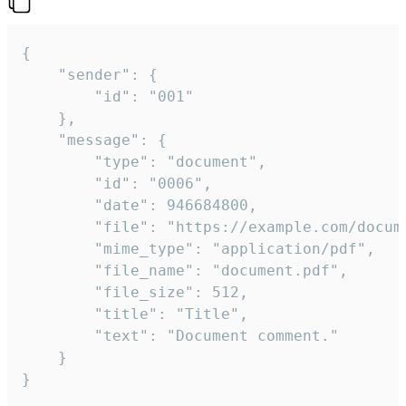
{

	"sender": {

		"id": "001"

	},

	"message": {

		"type": "document",

		"id": "0006",

		"date": 946684800,

		"file": "https://example.com/document.pdf",

		"mime_type": "application/pdf",

		"file_name": "document.pdf",

		"file_size": 512,

		"title": "Title",

		"text": "Document comment."

	}

}