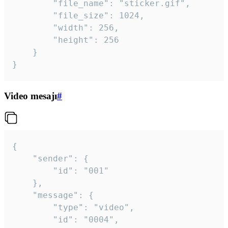
		"file_name": "sticker.gif",

		"file_size": 1024,

		"width": 256,

		"height": 256

	}

}
Video mesajı
#
{

	"sender": {

		"id": "001"

	},

	"message": {

		"type": "video",

		"id": "0004",
