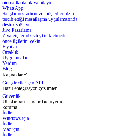
otomatik olarak yanıtlayın
WhatsApp
Satışlarınızı artırın ve müşterilerinizin
tercih ettiği mesajlaşma uygulamasında
destek sağlayın
Jivo Pazarlama
Ziyaretçileriniz siteyi terk etmeden
önce ilgilerini çekin
Fiyatlar
Ortaklık
Uygulamalar
Yardım
Blog
Kaynaklar
Geliştiriciler için API
Hazır entegrasyon çözümleri
Güvenlik
Uluslararası standartlara uygun
koruma
İndir
Windows için
İndir
Mac için
İndir