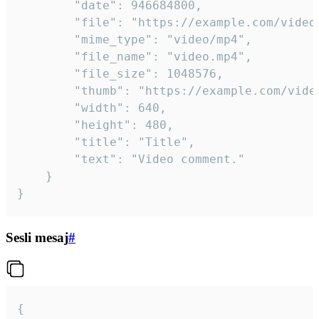
		"date": 946684800,

		"file": "https://example.com/video.mp4",

		"mime_type": "video/mp4",

		"file_name": "video.mp4",

		"file_size": 1048576,

		"thumb": "https://example.com/video_thumb.png",

		"width": 640,

		"height": 480,

		"title": "Title",

		"text": "Video comment."

	}

}
Sesli mesaj
#
{
