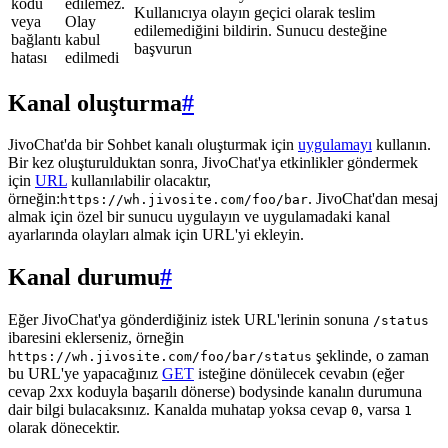
kodu
edilemez.
Kullanıcıya olayın geçici olarak teslim
veya
Olay
edilemediğini bildirin. Sunucu desteğine
bağlantı
kabul
başvurun
hatası
edilmedi
Kanal oluşturma
#
JivoChat'da bir Sohbet kanalı oluşturmak için
uygulamayı
kullanın.
Bir kez oluşturulduktan sonra, JivoChat'ya etkinlikler göndermek
için
URL
kullanılabilir olacaktır,
örneğin:
. JivoChat'dan mesaj
https://wh.jivosite.com/foo/bar
almak için özel bir sunucu uygulayın ve uygulamadaki kanal
ayarlarında olayları almak için URL'yi ekleyin.
Kanal durumu
#
Eğer JivoChat'ya gönderdiğiniz istek URL'lerinin sonuna
/status
ibaresini eklerseniz, örneğin
şeklinde, o zaman
https://wh.jivosite.com/foo/bar/status
bu URL'ye yapacağınız
GET
isteğine dönülecek cevabın (eğer
cevap 2xx koduyla başarılı dönerse) bodysinde kanalın durumuna
dair bilgi bulacaksınız. Kanalda muhatap yoksa cevap
, varsa
0
1
olarak dönecektir.