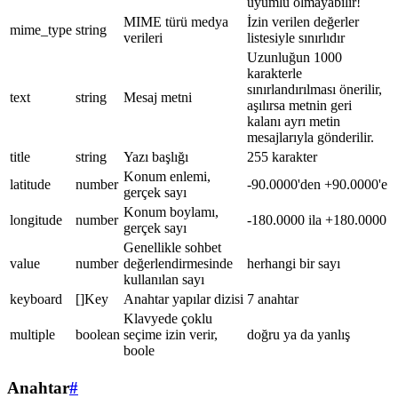
uyumlu olmayabilir!
MIME türü medya
İzin verilen değerler
mime_type
string
verileri
listesiyle sınırlıdır
Uzunluğun 1000
karakterle
sınırlandırılması önerilir,
text
string
Mesaj metni
aşılırsa metnin geri
kalanı ayrı metin
mesajlarıyla gönderilir.
title
string
Yazı başlığı
255 karakter
Konum enlemi,
latitude
number
-90.0000'den +90.0000'e
gerçek sayı
Konum boylamı,
longitude
number
-180.0000 ila +180.0000
gerçek sayı
Genellikle sohbet
value
number
değerlendirmesinde
herhangi bir sayı
kullanılan sayı
keyboard
[]Key
Anahtar yapılar dizisi
7 anahtar
Klavyede çoklu
multiple
boolean
seçime izin verir,
doğru ya da yanlış
boole
Anahtar
#