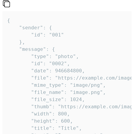
{

	"sender": {

		"id": "001"

	},

	"message": {

		"type": "photo",

		"id": "0002",

		"date": 946684800,

		"file": "https://example.com/image.png",

		"mime_type": "image/png",

		"file_name": "image.png",

		"file_size": 1024,

		"thumb": "https://example.com/image_thumb.png",

		"width": 800,

		"height": 600,

		"title": "Title",
