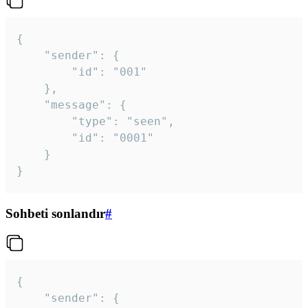
{

	"sender": {

		"id": "001"

	},

	"message": {

		"type": "seen",

		"id": "0001"

	}

}
Sohbeti sonlandır
#
{

	"sender": {
