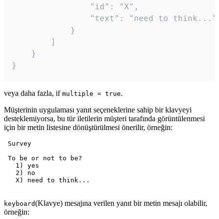
				"id": "X",

				"text": "need to think..."

			}

		]

	}

veya daha fazla, if
.
multiple = true
Müşterinin uygulaması yanıt seçeneklerine sahip bir klavyeyi
desteklemiyorsa, bu tür iletilerin müşteri tarafında görüntülenmesi
için bir metin listesine dönüştürülmesi önerilir, örneğin:
 Survey

 To be or not to be?

   1) yes

   2) no

   X) need to think...

(Klavye) mesajına verilen yanıt bir metin mesajı olabilir,
keyboard
örneğin: