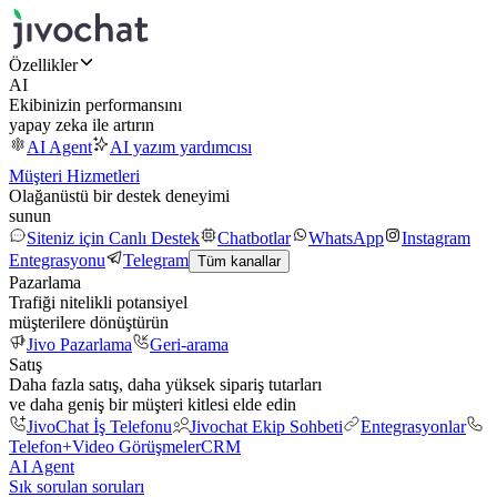
Özellikler
AI
Ekibinizin performansını
yapay zeka ile artırın
AI Agent
AI yazım yardımcısı
Müşteri Hizmetleri
Olağanüstü bir destek deneyimi
sunun
Siteniz için Canlı Destek
Chatbotlar
WhatsApp
Instagram
Entegrasyonu
Telegram
Tüm kanallar
Pazarlama
Trafiği nitelikli potansiyel
müşterilere dönüştürün
Jivo Pazarlama
Geri-arama
Satış
Daha fazla satış, daha yüksek sipariş tutarları
ve daha geniş bir müşteri kitlesi elde edin
JivoChat İş Telefonu
Jivochat Ekip Sohbeti
Entegrasyonlar
Telefon+
Video Görüşmeler
CRM
AI Agent
Sık sorulan soruları