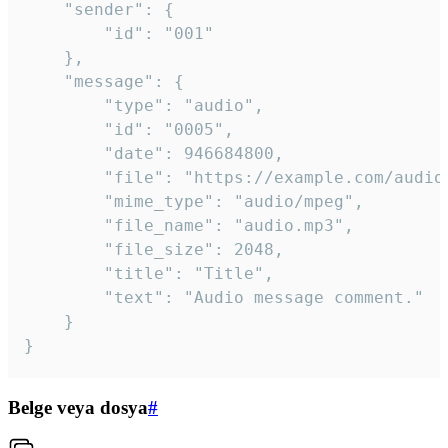
	"sender": {

		"id": "001"

	},

	"message": {

		"type": "audio",

		"id": "0005",

		"date": 946684800,

		"file": "https://example.com/audio.mp3",

		"mime_type": "audio/mpeg",

		"file_name": "audio.mp3",

		"file_size": 2048,

		"title": "Title",

		"text": "Audio message comment."

	}

}
Belge veya dosya
#