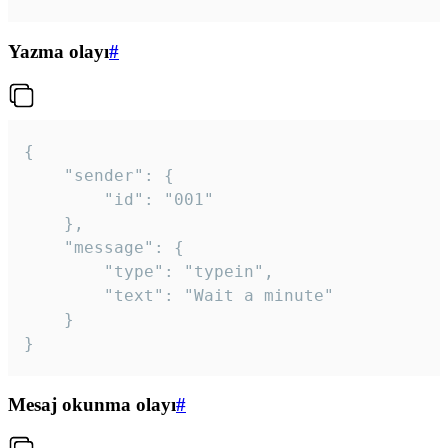
Yazma olayı
#
{

	"sender": {

		"id": "001"

	},

	"message": {

		"type": "typein",

		"text": "Wait a minute"

	}

}
Mesaj okunma olayı
#