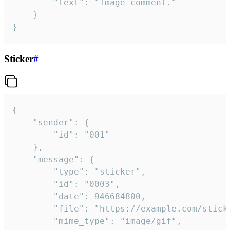
		"text": "Image comment."

	}

}
Sticker
#
{

	"sender": {

		"id": "001"

	},

	"message": {

		"type": "sticker",

		"id": "0003",

		"date": 946684800,

		"file": "https://example.com/sticker.gif",

		"mime_type": "image/gif",
