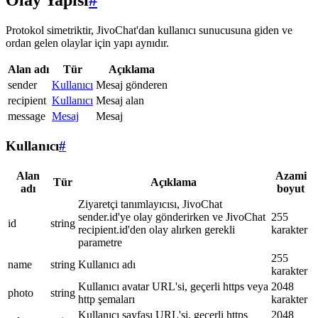
Olay Yapısı
#
Protokol simetriktir, JivoChat'dan kullanıcı sunucusuna giden ve
ordan gelen olaylar için yapı aynıdır.
Alan adı
Tür
Açıklama
sender
Kullanıcı
Mesaj gönderen
recipient
Kullanıcı
Mesaj alan
message
Mesaj
Mesaj
Kullanıcı
#
Alan
Azami
Tür
Açıklama
adı
boyut
Ziyaretçi tanımlayıcısı, JivoChat
sender.id'ye olay gönderirken ve JivoChat
255
id
string
recipient.id'den olay alırken gerekli
karakter
parametre
255
name
string
Kullanıcı adı
karakter
Kullanıcı avatar URL'si, geçerli https veya
2048
photo
string
http şemaları
karakter
Kullanıcı sayfası URL'si, geçerli https
2048