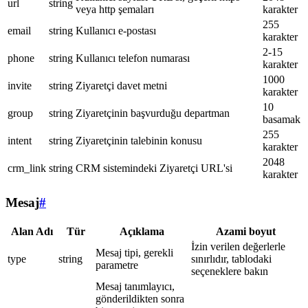
url
string
veya http şemaları
karakter
255
email
string
Kullanıcı e-postası
karakter
2-15
phone
string
Kullanıcı telefon numarası
karakter
1000
invite
string
Ziyaretçi davet metni
karakter
10
group
string
Ziyaretçinin başvurduğu departman
basamak
255
intent
string
Ziyaretçinin talebinin konusu
karakter
2048
crm_link
string
CRM sistemindeki Ziyaretçi URL'si
karakter
Mesaj
#
Alan Adı
Tür
Açıklama
Azami boyut
İzin verilen değerlerle
Mesaj tipi, gerekli
type
string
sınırlıdır, tablodaki
parametre
seçeneklere bakın
Mesaj tanımlayıcı,
gönderildikten sonra