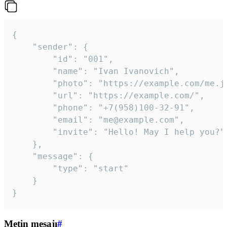
{

	"sender": {

		"id": "001",

		"name": "Ivan Ivanovich",

		"photo": "https://example.com/me.jpg",

		"url": "https://example.com/",

		"phone": "+7(958)100-32-91",

		"email": "me@example.com",

		"invite": "Hello! May I help you?"

	},

	"message": {

		"type": "start"

	}

}
Metin mesajı
#