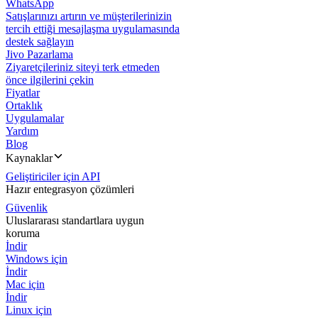
WhatsApp
Satışlarınızı artırın ve müşterilerinizin
tercih ettiği mesajlaşma uygulamasında
destek sağlayın
Jivo Pazarlama
Ziyaretçileriniz siteyi terk etmeden
önce ilgilerini çekin
Fiyatlar
Ortaklık
Uygulamalar
Yardım
Blog
Kaynaklar
Geliştiriciler için API
Hazır entegrasyon çözümleri
Güvenlik
Uluslararası standartlara uygun
koruma
İndir
Windows için
İndir
Mac için
İndir
Linux için