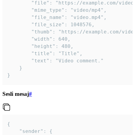
		"file": "https://example.com/video.mp4",

		"mime_type": "video/mp4",

		"file_name": "video.mp4",

		"file_size": 1048576,

		"thumb": "https://example.com/video_thumb.png",

		"width": 640,

		"height": 480,

		"title": "Title",

		"text": "Video comment."

	}

}
Sesli mesaj
#
{

	"sender": {
