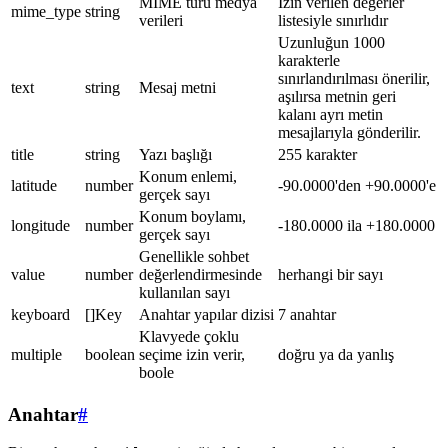
MIME türü medya
İzin verilen değerler
mime_type
string
verileri
listesiyle sınırlıdır
Uzunluğun 1000
karakterle
sınırlandırılması önerilir,
text
string
Mesaj metni
aşılırsa metnin geri
kalanı ayrı metin
mesajlarıyla gönderilir.
title
string
Yazı başlığı
255 karakter
Konum enlemi,
latitude
number
-90.0000'den +90.0000'e
gerçek sayı
Konum boylamı,
longitude
number
-180.0000 ila +180.0000
gerçek sayı
Genellikle sohbet
value
number
değerlendirmesinde
herhangi bir sayı
kullanılan sayı
keyboard
[]Key
Anahtar yapılar dizisi
7 anahtar
Klavyede çoklu
multiple
boolean
seçime izin verir,
doğru ya da yanlış
boole
Anahtar
#