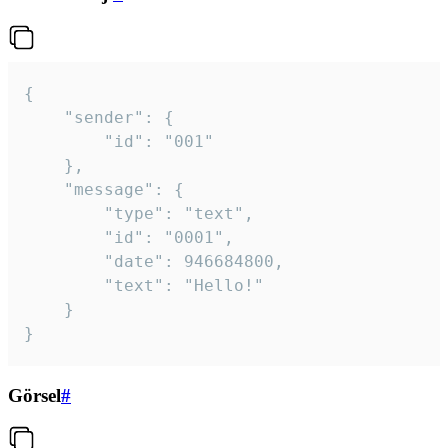
{

	"sender": {

		"id": "001"

	},

	"message": {

		"type": "text",

		"id": "0001",

		"date": 946684800,

		"text": "Hello!"

	}

}
Görsel
#