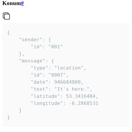
Konum
#
{

	"sender": {

		"id": "001"

	},

	"message": {

		"type": "location",

		"id": "0007",

		"date": 946684800,

		"text": "It's here.",

		"latitude": 53.3416484,

		"longitude": -6.2868531

	}

}