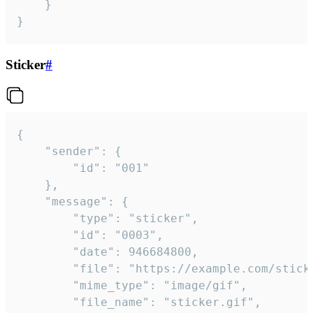
	}

}
Sticker
#
{

	"sender": {

		"id": "001"

	},

	"message": {

		"type": "sticker",

		"id": "0003",

		"date": 946684800,

		"file": "https://example.com/sticker.gif",

		"mime_type": "image/gif",

		"file_name": "sticker.gif",
