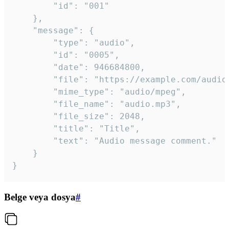
		"id": "001"

	},

	"message": {

		"type": "audio",

		"id": "0005",

		"date": 946684800,

		"file": "https://example.com/audio.mp3",

		"mime_type": "audio/mpeg",

		"file_name": "audio.mp3",

		"file_size": 2048,

		"title": "Title",

		"text": "Audio message comment."

	}

}
Belge veya dosya
#