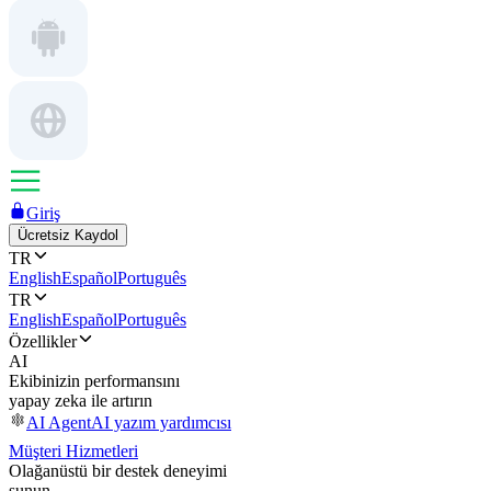
Giriş
Ücretsiz Kaydol
TR
English
Español
Português
TR
English
Español
Português
Özellikler
AI
Ekibinizin performansını
yapay zeka ile artırın
AI Agent
AI yazım yardımcısı
Müşteri Hizmetleri
Olağanüstü bir destek deneyimi
sunun