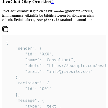
JivoChat Olay Örnekleri
#
JivoChat kullanıcısı için en az bir
(gönderen) özelliği
sender
tanımlanmışsa, etkinliğe bu bilgileri içeren bir gönderen alanı
eklenir. İletinin alıcısı,
tarafından tanımlanır.
recipient.id
{

	"sender": {

		"id": "XXX",

		"name": "Consultant",

		"photo": "https://example.com/avatar.png",

		"email": "info@jivosite.com"

	},

	"recipient": {

		"id": "001"

	},

	"message": {

		"type": "text",
