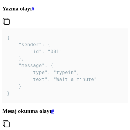
Yazma olayı
#
{

	"sender": {

		"id": "001"

	},

	"message": {

		"type": "typein",

		"text": "Wait a minute"

	}

}
Mesaj okunma olayı
#