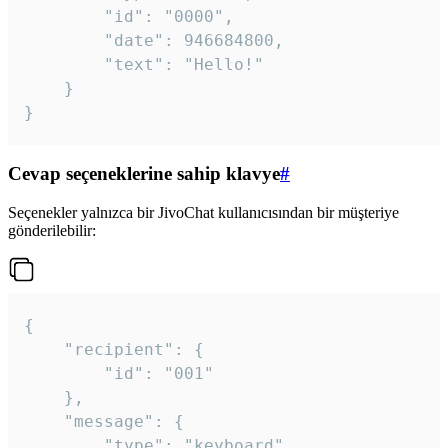
		"id": "0000",

		"date": 946684800,

		"text": "Hello!"

	}

}
Cevap seçeneklerine sahip klavye
#
Seçenekler yalnızca bir JivoChat kullanıcısından bir müşteriye
gönderilebilir:
{

	"recipient": {

		"id": "001"

	},

	"message": {

		"type": "keyboard",
