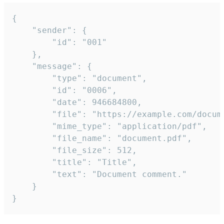
{

	"sender": {

		"id": "001"

	},

	"message": {

		"type": "document",

		"id": "0006",

		"date": 946684800,

		"file": "https://example.com/document.pdf",

		"mime_type": "application/pdf",

		"file_name": "document.pdf",

		"file_size": 512,

		"title": "Title",

		"text": "Document comment."

	}

}