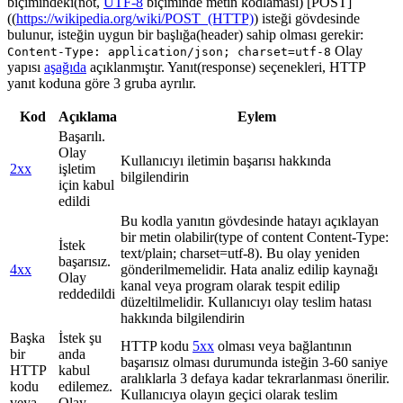
biçimindeki(not,
UTF-8
biçiminde metin kodlaması) [POST]
((
https://wikipedia.org/wiki/POST_(HTTP)
) isteği gövdesinde
bulunur, isteğin uygun bir başlığa(header) sahip olması gerekir:
Olay
Content-Type: application/json; charset=utf-8
yapısı
aşağıda
açıklanmıştır. Yanıt(response) seçenekleri, HTTP
yanıt koduna göre 3 gruba ayrılır.
Kod
Açıklama
Eylem
Başarılı.
Olay
Kullanıcıyı iletimin başarısı hakkında
2xx
işletim
bilgilendirin
için kabul
edildi
Bu kodla yanıtın gövdesinde hatayı açıklayan
bir metin olabilir(type of content Content-Type:
İstek
text/plain; charset=utf-8). Bu olay yeniden
başarısız.
4xx
gönderilmemelidir. Hata analiz edilip kaynağı
Olay
kanal veya program olarak tespit edilip
reddedildi
düzeltilmelidir. Kullanıcıyı olay teslim hatası
hakkında bilgilendirin
Başka
İstek şu
HTTP kodu
5xx
olması veya bağlantının
bir
anda
başarısız olması durumunda isteğin 3-60 saniye
HTTP
kabul
aralıklarla 3 defaya kadar tekrarlanması önerilir.
kodu
edilemez.
Kullanıcıya olayın geçici olarak teslim
veya
Olay