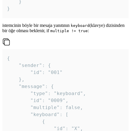
	}

}
istemcinin böyle bir mesaja yanıtının
(klavye) dizisinden
keyboard
bir öğe olması beklenir, if
:
multiple != true
{

	"sender": {

		"id": "001"

	},

	"message": {

		"type": "keyboard",

		"id": "0009",

		"multiple": false,

		"keyboard": [

			{

				"id": "X",
