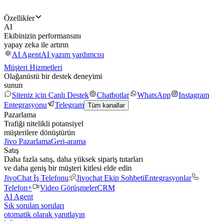
Özellikler
AI
Ekibinizin performansını
yapay zeka ile artırın
AI Agent
AI yazım yardımcısı
Müşteri Hizmetleri
Olağanüstü bir destek deneyimi
sunun
Siteniz için Canlı Destek
Chatbotlar
WhatsApp
Instagram
Entegrasyonu
Telegram
Tüm kanallar
Pazarlama
Trafiği nitelikli potansiyel
müşterilere dönüştürün
Jivo Pazarlama
Geri-arama
Satış
Daha fazla satış, daha yüksek sipariş tutarları
ve daha geniş bir müşteri kitlesi elde edin
JivoChat İş Telefonu
Jivochat Ekip Sohbeti
Entegrasyonlar
Telefon+
Video Görüşmeler
CRM
AI Agent
Sık sorulan soruları
otomatik olarak yanıtlayın