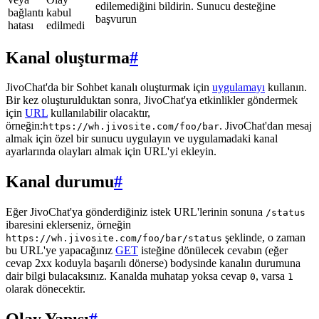
edilemediğini bildirin. Sunucu desteğine
bağlantı
kabul
başvurun
hatası
edilmedi
Kanal oluşturma
#
JivoChat'da bir Sohbet kanalı oluşturmak için
uygulamayı
kullanın.
Bir kez oluşturulduktan sonra, JivoChat'ya etkinlikler göndermek
için
URL
kullanılabilir olacaktır,
örneğin:
. JivoChat'dan mesaj
https://wh.jivosite.com/foo/bar
almak için özel bir sunucu uygulayın ve uygulamadaki kanal
ayarlarında olayları almak için URL'yi ekleyin.
Kanal durumu
#
Eğer JivoChat'ya gönderdiğiniz istek URL'lerinin sonuna
/status
ibaresini eklerseniz, örneğin
şeklinde, o zaman
https://wh.jivosite.com/foo/bar/status
bu URL'ye yapacağınız
GET
isteğine dönülecek cevabın (eğer
cevap 2xx koduyla başarılı dönerse) bodysinde kanalın durumuna
dair bilgi bulacaksınız. Kanalda muhatap yoksa cevap
, varsa
0
1
olarak dönecektir.