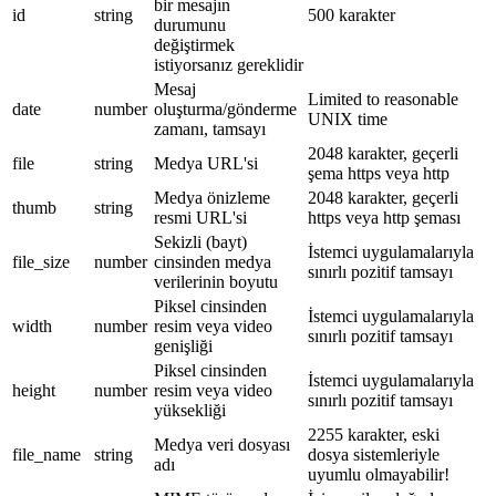
bir mesajın
id
string
500 karakter
durumunu
değiştirmek
istiyorsanız gereklidir
Mesaj
Limited to reasonable
date
number
oluşturma/gönderme
UNIX time
zamanı, tamsayı
2048 karakter, geçerli
file
string
Medya URL'si
şema https veya http
Medya önizleme
2048 karakter, geçerli
thumb
string
resmi URL'si
https veya http şeması
Sekizli (bayt)
İstemci uygulamalarıyla
file_size
number
cinsinden medya
sınırlı pozitif tamsayı
verilerinin boyutu
Piksel cinsinden
İstemci uygulamalarıyla
width
number
resim veya video
sınırlı pozitif tamsayı
genişliği
Piksel cinsinden
İstemci uygulamalarıyla
height
number
resim veya video
sınırlı pozitif tamsayı
yüksekliği
2255 karakter, eski
Medya veri dosyası
file_name
string
dosya sistemleriyle
adı
uyumlu olmayabilir!