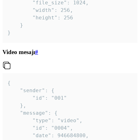
		"file_size": 1024,

		"width": 256,

		"height": 256

	}

}
Video mesajı
#
{

	"sender": {

		"id": "001"

	},

	"message": {

		"type": "video",

		"id": "0004",

		"date": 946684800,
