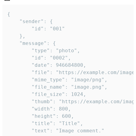
{

	"sender": {

		"id": "001"

	},

	"message": {

		"type": "photo",

		"id": "0002",

		"date": 946684800,

		"file": "https://example.com/image.png",

		"mime_type": "image/png",

		"file_name": "image.png",

		"file_size": 1024,

		"thumb": "https://example.com/image_thumb.png",

		"width": 800,

		"height": 600,

		"title": "Title",

		"text": "Image comment."
