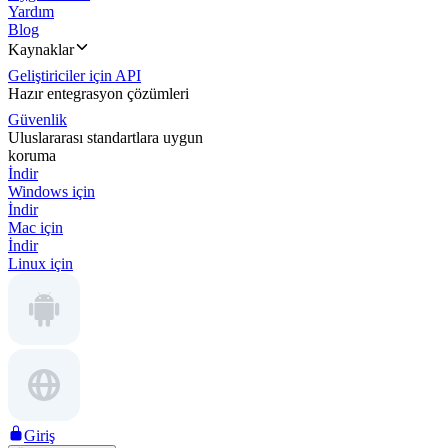
Yardım
Blog
Kaynaklar
Geliştiriciler için API
Hazır entegrasyon çözümleri
Güvenlik
Uluslararası standartlara uygun
koruma
İndir
Windows için
İndir
Mac için
İndir
Linux için
Giriş