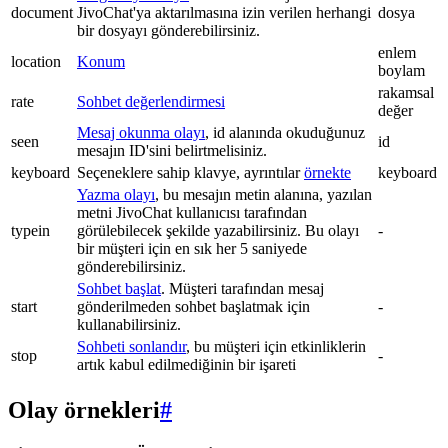
document
JivoChat'ya aktarılmasına izin verilen herhangi
dosya
bir dosyayı gönderebilirsiniz.
enlem
location
Konum
boylam
rakamsal
rate
Sohbet değerlendirmesi
değer
Mesaj okunma olayı
, id alanında okuduğunuz
seen
id
mesajın ID'sini belirtmelisiniz.
keyboard
Seçeneklere sahip klavye, ayrıntılar
örnekte
keyboard
Yazma olayı
, bu mesajın metin alanına, yazılan
metni JivoChat kullanıcısı tarafından
typein
görülebilecek şekilde yazabilirsiniz. Bu olayı
-
bir müşteri için en sık her 5 saniyede
gönderebilirsiniz.
Sohbet başlat
. Müşteri tarafından mesaj
start
gönderilmeden sohbet başlatmak için
-
kullanabilirsiniz.
Sohbeti sonlandır
, bu müşteri için etkinliklerin
stop
-
artık kabul edilmediğinin bir işareti
Olay örnekleri
#