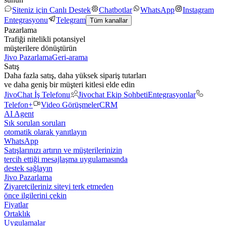
Siteniz için Canlı Destek
Chatbotlar
WhatsApp
Instagram
Entegrasyonu
Telegram
Tüm kanallar
Pazarlama
Trafiği nitelikli potansiyel
müşterilere dönüştürün
Jivo Pazarlama
Geri-arama
Satış
Daha fazla satış, daha yüksek sipariş tutarları
ve daha geniş bir müşteri kitlesi elde edin
JivoChat İş Telefonu
Jivochat Ekip Sohbeti
Entegrasyonlar
Telefon+
Video Görüşmeler
CRM
AI Agent
Sık sorulan soruları
otomatik olarak yanıtlayın
WhatsApp
Satışlarınızı artırın ve müşterilerinizin
tercih ettiği mesajlaşma uygulamasında
destek sağlayın
Jivo Pazarlama
Ziyaretçileriniz siteyi terk etmeden
önce ilgilerini çekin
Fiyatlar
Ortaklık
Uygulamalar