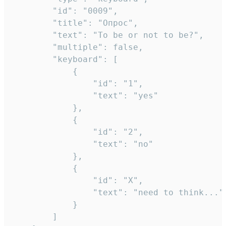
		"id": "0009",

		"title": "Опрос",

		"text": "To be or not to be?",

		"multiple": false,

		"keyboard": [

			{

				"id": "1",

				"text": "yes"

			},

			{

				"id": "2",

				"text": "no"

			},

			{

				"id": "X",

				"text": "need to think..."

			}

		]
