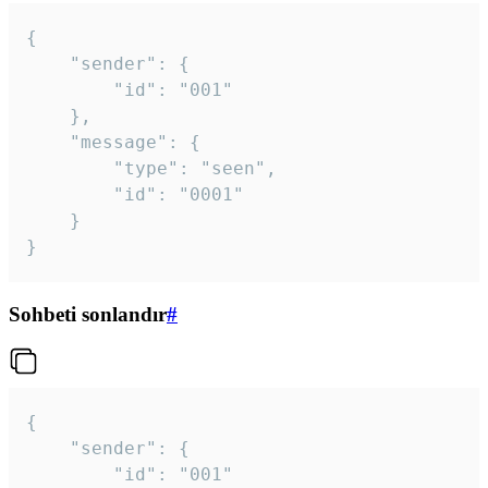
{

	"sender": {

		"id": "001"

	},

	"message": {

		"type": "seen",

		"id": "0001"

	}

}
Sohbeti sonlandır
#
{

	"sender": {

		"id": "001"
