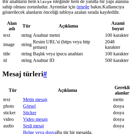
Bir anahtarın hem
isteğinde hem de yanıtta bir yapı alanına
klavye
sahip olması zorunludur. Ayrıntılar için
örneğe
bakın.Kullanıcıya
gösterilecek alanların önceliği tabloya azalan sırada kaydedilir.
Alan
Azami
Tür
Açıklama
adı
boyut
text
string
Anahtar metni
100 karakter
Resim URL'si (https veya http
2048
image
string
şeması)
karakter
title
string
Başlık veya ipucu anahtarı
100 karakter
id
string
Anahtar ID
500 karakter
Mesaj türleri
#
Gerekli
Tür
Açıklama
alanlar
text
Metin mesajı
metin
photo
Görsel
dosya
sticker
Sticker
dosya
video
Video mesajı
dosya
audio
Sesli mesaj
dosya
Belge veya dosya
Bu tür bir mesajda.