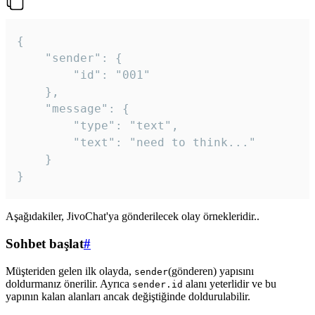
{

	"sender": {

		"id": "001"

	},

	"message": {

		"type": "text",

		"text": "need to think..."

	}

Aşağıdakiler, JivoChat'ya gönderilecek olay örnekleridir..
Sohbet başlat
#
Müşteriden gelen ilk olayda,
(gönderen) yapısını
sender
doldurmanız önerilir. Ayrıca
alanı yeterlidir ve bu
sender.id
yapının kalan alanları ancak değiştiğinde doldurulabilir.