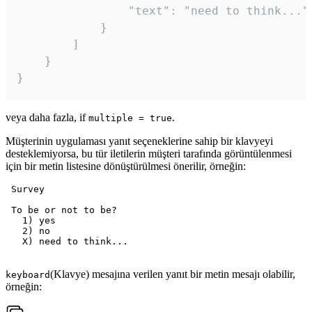
				"text": "need to think..."

			}

		]

	}

veya daha fazla, if
.
multiple = true
Müşterinin uygulaması yanıt seçeneklerine sahip bir klavyeyi
desteklemiyorsa, bu tür iletilerin müşteri tarafında görüntülenmesi
için bir metin listesine dönüştürülmesi önerilir, örneğin:
 Survey

 To be or not to be?

   1) yes

   2) no

   X) need to think...

(Klavye) mesajına verilen yanıt bir metin mesajı olabilir,
keyboard
örneğin: