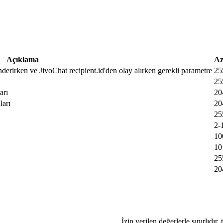
Açıklama
Az
nderirken ve JivoChat recipient.id'den olay alırken gerekli parametre
25
25
arı
20
ları
20
25
2-
10
10
25
20
İzin verilen değerlerle sınırlıdır