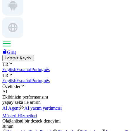
Giriş
Ücretsiz Kaydol
TR
English
Español
Português
TR
English
Español
Português
Özellikler
AI
Ekibinizin performansını
yapay zeka ile artırın
AI Agent
AI yazım yardımcısı
Müşteri Hizmetleri
Olağanüstü bir destek deneyimi
sunun