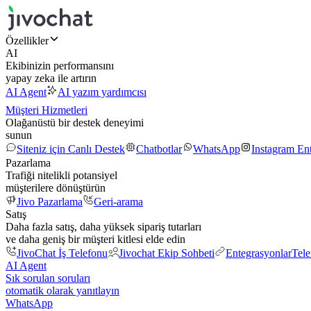
Özellikler
AI
Ekibinizin performansını
yapay zeka ile artırın
AI Agent
AI yazım yardımcısı
Müşteri Hizmetleri
Olağanüstü bir destek deneyimi
sunun
Siteniz için Canlı Destek
Chatbotlar
WhatsApp
Instagram En
Pazarlama
Trafiği nitelikli potansiyel
müşterilere dönüştürün
Jivo Pazarlama
Geri-arama
Satış
Daha fazla satış, daha yüksek sipariş tutarları
ve daha geniş bir müşteri kitlesi elde edin
JivoChat İş Telefonu
Jivochat Ekip Sohbeti
Entegrasyonlar
Tel
AI Agent
Sık sorulan soruları
otomatik olarak yanıtlayın
WhatsApp