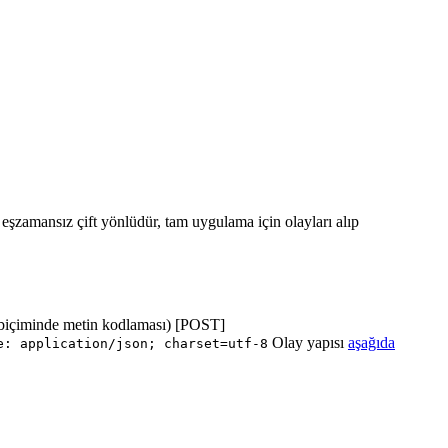
ı eşzamansız çift yönlüdür, tam uygulama için olayları alıp
biçiminde metin kodlaması) [POST]
Olay yapısı
aşağıda
e: application/json; charset=utf-8