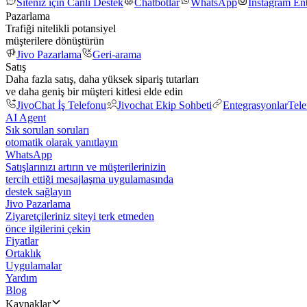
Siteniz için Canlı Destek
Chatbotlar
WhatsApp
Instagram En
Pazarlama
Trafiği nitelikli potansiyel
müşterilere dönüştürün
Jivo Pazarlama
Geri-arama
Satış
Daha fazla satış, daha yüksek sipariş tutarları
ve daha geniş bir müşteri kitlesi elde edin
JivoChat İş Telefonu
Jivochat Ekip Sohbeti
Entegrasyonlar
Tel
AI Agent
Sık sorulan soruları
otomatik olarak yanıtlayın
WhatsApp
Satışlarınızı artırın ve müşterilerinizin
tercih ettiği mesajlaşma uygulamasında
destek sağlayın
Jivo Pazarlama
Ziyaretçileriniz siteyi terk etmeden
önce ilgilerini çekin
Fiyatlar
Ortaklık
Uygulamalar
Yardım
Blog
Kaynaklar