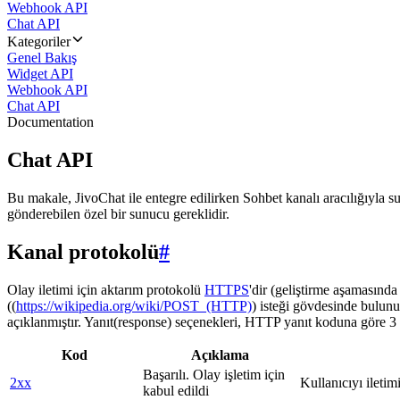
Webhook API
Chat API
Kategoriler
Genel Bakış
Widget API
Webhook API
Chat API
Documentation
Chat API
Bu makale, JivoChat ile entegre edilirken Sohbet kanalı aracılığıyla su
gönderebilen özel bir sunucu gereklidir.
Kanal protokolü
#
Olay iletimi için aktarım protokolü
HTTPS
'dir (geliştirme aşamasınd
((
https://wikipedia.org/wiki/POST_(HTTP)
) isteği gövdesinde bulunu
açıklanmıştır. Yanıt(response) seçenekleri, HTTP yanıt koduna göre 3 g
Kod
Açıklama
Başarılı. Olay işletim için
2xx
Kullanıcıyı iletim
kabul edildi