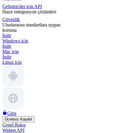
Geliştiriciler için API
Hazır entegrasyon çözümleri
Güvenlik
Uluslararası standartlara uygun
koruma
İndir
Windows için
İndir
Mac için
İndir
Linux için
Giriş
Ücretsiz Kaydol
Genel Bakış
Widget API