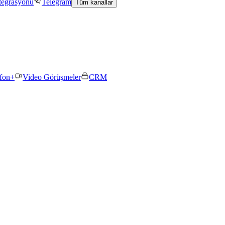
tegrasyonu
Telegram
Tüm kanallar
efon+
Video Görüşmeler
CRM