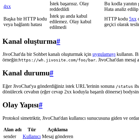
İstek başarısız. Olay
Bu kodla yanıtın 
4xx
reddedildi
Hata analiz edilip
İstek şu anda kabul
Başka bir HTTP kodu
HTTP kodu
5xx
o
edilemez. Olay kabul
veya bağlantı hatası
geçici olarak tes
edilmedi
Kanal oluşturma
#
JivoChat'da bir Sohbet kanalı oluşturmak için
uygulamayı
kullanın. B
örneğin:
. JivoChat'dan mesaj 
https://wh.jivosite.com/foo/bar
Kanal durumu
#
Eğer JivoChat'ya gönderdiğiniz istek URL'lerinin sonuna
ib
/status
dönülecek cevabın (eğer cevap 2xx koduyla başarılı dönerse) bodysi
Olay Yapısı
#
Protokol simetriktir, JivoChat'dan kullanıcı sunucusuna giden ve ordan 
Alan adı
Tür
Açıklama
sender
Kullanıcı
Mesaj gönderen