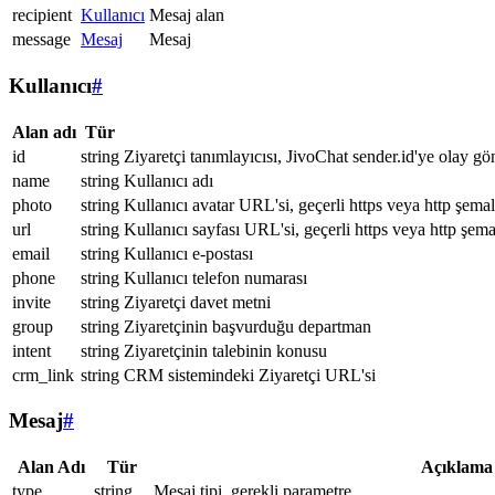
recipient
Kullanıcı
Mesaj alan
message
Mesaj
Mesaj
Kullanıcı
#
Alan adı
Tür
id
string
Ziyaretçi tanımlayıcısı, JivoChat sender.id'ye olay gö
name
string
Kullanıcı adı
photo
string
Kullanıcı avatar URL'si, geçerli https veya http şemal
url
string
Kullanıcı sayfası URL'si, geçerli https veya http şema
email
string
Kullanıcı e-postası
phone
string
Kullanıcı telefon numarası
invite
string
Ziyaretçi davet metni
group
string
Ziyaretçinin başvurduğu departman
intent
string
Ziyaretçinin talebinin konusu
crm_link
string
CRM sistemindeki Ziyaretçi URL'si
Mesaj
#
Alan Adı
Tür
Açıklama
type
string
Mesaj tipi, gerekli parametre