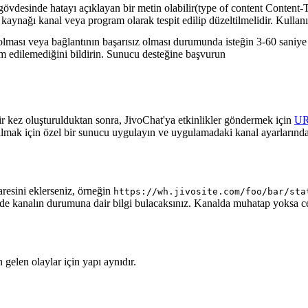
gövdesinde hatayı açıklayan bir metin olabilir(type of content Content-T
 kaynağı kanal veya program olarak tespit edilip düzeltilmelidir. Kullanı
lması veya bağlantının başarısız olması durumunda isteğin 3-60 saniye a
lim edilemediğini bildirin. Sunucu desteğine başvurun
ir kez oluşturulduktan sonra, JivoChat'ya etkinlikler göndermek için
U
almak için özel bir sunucu uygulayın ve uygulamadaki kanal ayarlarında
aresini eklerseniz, örneğin
https://wh.jivosite.com/foo/bar/sta
nde kanalın durumuna dair bilgi bulacaksınız. Kanalda muhatap yoksa 
gelen olaylar için yapı aynıdır.