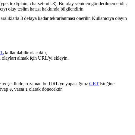
ype: text/plain; charset=utf-8). Bu olay yeniden gönderilmemelidir.
cıyı olay teslim hatası hakkında bilgilendirin
ralıklarla 3 defaya kadar tekrarlanması önerilir. Kullanıcıya olayın
RL
kullanılabilir olacaktır,
 olayları almak için URL'yi ekleyin.
şeklinde, o zaman bu URL'ye yapacağınız
GET
isteğine
tus
cevap
, varsa
olarak dönecektir.
0
1