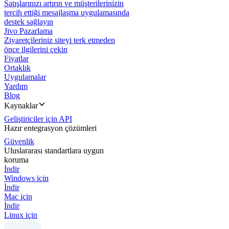
Satışlarınızı artırın ve müşterilerinizin
tercih ettiği mesajlaşma uygulamasında
destek sağlayın
Jivo Pazarlama
Ziyaretçileriniz siteyi terk etmeden
önce ilgilerini çekin
Fiyatlar
Ortaklık
Uygulamalar
Yardım
Blog
Kaynaklar
Geliştiriciler için API
Hazır entegrasyon çözümleri
Güvenlik
Uluslararası standartlara uygun
koruma
İndir
Windows için
İndir
Mac için
İndir
Linux için