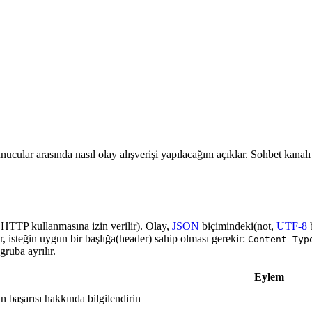
nucular arasında nasıl olay alışverişi yapılacağını açıklar. Sohbet kanal
a HTTP kullanmasına izin verilir). Olay,
JSON
biçimindeki(not,
UTF-8
r, isteğin uygun bir başlığa(header) sahip olması gerekir:
Content-Typ
ruba ayrılır.
Eylem
in başarısı hakkında bilgilendirin